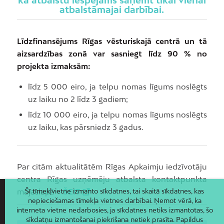
ka atbalstu iespējams saņemt tikai vienai
atbalstāmajai darbībai.
Līdzfinansējums Rīgas vēsturiskajā centrā un tā
aizsardzības zonā var sasniegt līdz 90 % no
projekta izmaksām:
līdz 5 000 eiro, ja telpu nomas līgums noslēgts
uz laiku no 2 līdz 3 gadiem;
līdz 10 000 eiro, ja telpu nomas līgums noslēgts
uz laiku, kas pārsniedz 3 gadus.
Par citām aktualitātēm Rīgas Apkaimju iedzīvotāju
centra Rīgas uzņēmēju atbalsta kontaktpunkta
mājaslapā –
ŠEIT
Šī tīmekļvietne izmanto sīkdatnes, tai skaitā sīkdatnes, kas
nepieciešamas tīmekļa vietnes darbībai. Ņemot vērā, ka
interneta vietne nedarbosies, ja sīkdatnes netiks izmantotas, šo
sīkdatņu izmantošanai piekrišana netiek prasīta. Papildus