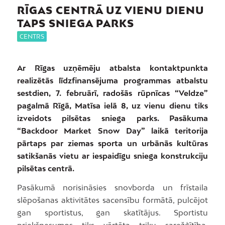
RĪGAS CENTRĀ UZ VIENU DIENU
TAPS SNIEGA PARKS
CENTRS
Ar Rīgas uzņēmēju atbalsta kontaktpunkta
realizētās līdzfinansējuma programmas atbalstu
sestdien, 7. februārī, radošās rūpnīcas “Veldze”
pagalmā Rīgā, Matīsa ielā 8, uz vienu dienu tiks
izveidots pilsētas sniega parks. Pasākuma
“Backdoor Market Snow Day” laikā teritorija
pārtaps par ziemas sporta un urbānās kultūras
satikšanās vietu ar iespaidīgu sniega konstrukciju
pilsētas centrā.
Pasākumā norisināsies snovborda un frīstaila
slēpošanas aktivitātes sacensību formātā, pulcējot
gan sportistus, gan skatītājus. Sportistu
priekšnesumos tiks vērtēta triku sarežģītība,