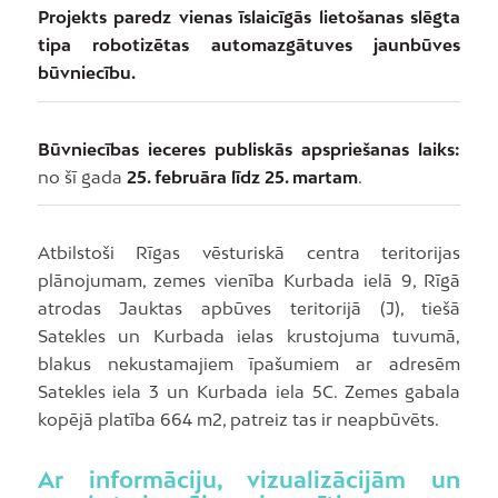
Projekts paredz vienas īslaicīgās lietošanas slēgta
tipa robotizētas automazgātuves jaunbūves
būvniecību.
Būvniecības ieceres publiskās apspriešanas laiks:
no šī gada
25. februāra līdz 25. martam
.
Atbilstoši Rīgas vēsturiskā centra teritorijas
plānojumam, zemes vienība Kurbada ielā 9, Rīgā
atrodas Jauktas apbūves teritorijā (J), tiešā
Satekles un Kurbada ielas krustojuma tuvumā,
blakus nekustamajiem īpašumiem ar adresēm
Satekles iela 3 un Kurbada iela 5C. Zemes gabala
kopējā platība 664 m2, patreiz tas ir neapbūvēts.
Ar informāciju, vizualizācijām un