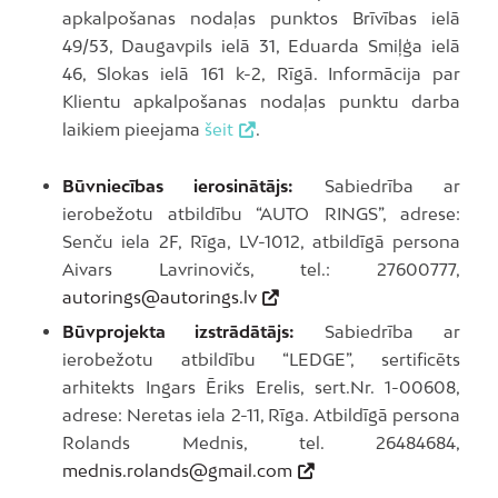
apkalpošanas nodaļas punktos Brīvības ielā
49/53, Daugavpils ielā 31, Eduarda Smiļģa ielā
46, Slokas ielā 161 k-2, Rīgā. Informācija par
Klientu apkalpošanas nodaļas punktu darba
laikiem pieejama
šeit
.
Būvniecības ierosinātājs:
Sabiedrība ar
ierobežotu atbildību “AUTO RINGS”, adrese:
Senču iela 2F, Rīga, LV-1012, atbildīgā persona
Aivars Lavrinovičs, tel.: 27600777,
autorings@autorings.lv
Būvprojekta izstrādātājs:
Sabiedrība ar
ierobežotu atbildību “LEDGE”, sertificēts
arhitekts Ingars Ēriks Erelis, sert.Nr. 1-00608,
adrese: Neretas iela 2-11, Rīga. Atbildīgā persona
Rolands Mednis, tel. 26484684,
mednis.rolands@gmail.com