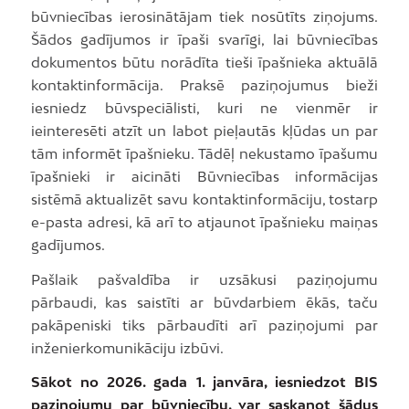
būvniecības ierosinātājam tiek nosūtīts ziņojums.
Šādos gadījumos ir īpaši svarīgi, lai būvniecības
dokumentos būtu norādīta tieši īpašnieka aktuālā
kontaktinformācija. Praksē paziņojumus bieži
iesniedz būvspeciālisti, kuri ne vienmēr ir
ieinteresēti atzīt un labot pieļautās kļūdas un par
tām informēt īpašnieku. Tādēļ nekustamo īpašumu
īpašnieki ir aicināti Būvniecības informācijas
sistēmā aktualizēt savu kontaktinformāciju, tostarp
e-pasta adresi, kā arī to atjaunot īpašnieku maiņas
gadījumos.
Pašlaik pašvaldība ir uzsākusi paziņojumu
pārbaudi, kas saistīti ar būvdarbiem ēkās, taču
pakāpeniski tiks pārbaudīti arī paziņojumi par
inženierkomunikāciju izbūvi.
Sākot no 2026. gada 1. janvāra, iesniedzot BIS
paziņojumu par būvniecību, var saskaņot šādus