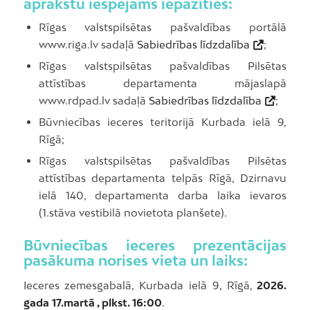
aprakstu iespējams iepazīties:
Rīgas valstspilsētas pašvaldības portālā
www.riga.lv sadaļā
Sabiedrības līdzdalība
;
Rīgas valstspilsētas pašvaldības Pilsētas
attīstības departamenta mājaslapā
www.rdpad.lv sadaļā
Sabiedrības līdzdalība
;
Būvniecības ieceres teritorijā Kurbada ielā 9,
Rīgā;
Rīgas valstspilsētas pašvaldības Pilsētas
attīstības departamenta telpās Rīgā, Dzirnavu
ielā 140, departamenta darba laika ievaros
(1.stāva vestibilā novietota planšete).
Būvniecības ieceres prezentācijas
pasākuma norises vieta un laiks:
Ieceres zemesgabalā, Kurbada ielā 9, Rīgā,
2026.
gada 17.martā , plkst. 16:00
.