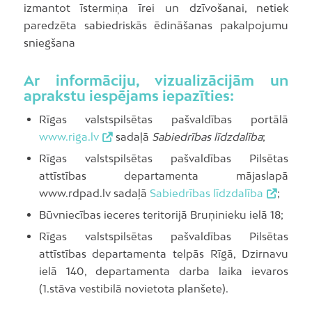
izmantot īstermiņa īrei un dzīvošanai, netiek
paredzēta sabiedriskās ēdināšanas pakalpojumu
sniegšana
Ar informāciju, vizualizācijām un
aprakstu iespējams iepazīties:
Rīgas valstspilsētas pašvaldības portālā
www.riga.lv
sadaļā
Sabiedrības līdzdalība
;
Rīgas valstspilsētas pašvaldības Pilsētas
attīstības departamenta mājaslapā
www.rdpad.lv sadaļā
Sabiedrības līdzdalība
;
Būvniecības ieceres teritorijā Bruņinieku ielā 18;
Rīgas valstspilsētas pašvaldības Pilsētas
attīstības departamenta telpās Rīgā, Dzirnavu
ielā 140, departamenta darba laika ievaros
(1.stāva vestibilā novietota planšete).