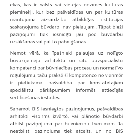
ēkās, kas ir valsts vai vietējās nozīmes kultūras
pieminekļi, kur bez pašvaldības un par kultūras
mantojuma aizsardzību atbildīgās institūcijas
saskaņojuma būvdarbi nav pieļaujami. Tāpat bieži
paziņojumi tiek iesniegti jau pēc būvdarbu
uzsākšanas vai pat to pabeigšanas.
Ņemot vērā, ka īpašnieki paļaujas uz nolīgto
būvuzņēmēju, arhitektu un citu būvspeciālistu
kompetenci par būvniecības procesu un normatīvo
regulējumu, taču praksē šī kompetence ne vienmēr
ir pietiekama, pašvaldība par konstatētajiem
speciālistu pārkāpumiem informēs attiecīgās
sertificēšanas iestādes.
Saņemot BIS iesniegtos paziņojumus, pašvaldības
arhitekti vispirms izvērtē, vai plānotie būvdarbi
atbilst paziņojuma par būvniecību tvērumam. Ja
neatbilst, paziņojums tiek atcelts, un no BIS