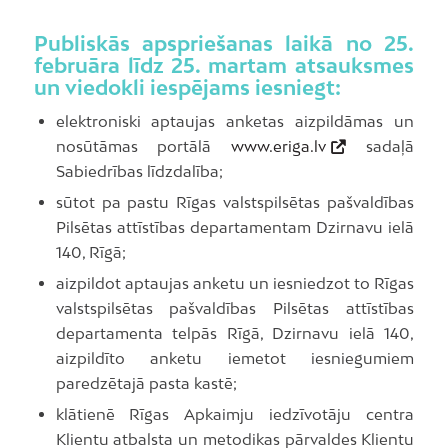
Publiskās apspriešanas laikā no 25.
februāra līdz 25. martam atsauksmes
un viedokli iespējams iesniegt:
elektroniski aptaujas anketas aizpildāmas un
nosūtāmas portālā
www.eriga.lv
sadaļā
Sabiedrības līdzdalība;
sūtot pa pastu Rīgas valstspilsētas pašvaldības
Pilsētas attīstības departamentam Dzirnavu ielā
140, Rīgā;
aizpildot aptaujas anketu un iesniedzot to Rīgas
valstspilsētas pašvaldības Pilsētas attīstības
departamenta telpās Rīgā, Dzirnavu ielā 140,
aizpildīto anketu iemetot iesniegumiem
paredzētajā pasta kastē;
klātienē Rīgas Apkaimju iedzīvotāju centra
Klientu atbalsta un metodikas pārvaldes Klientu