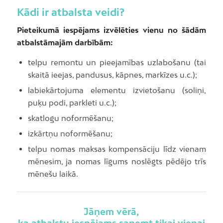
Kādi ir atbalsta veidi?
Pieteikumā iespējams izvēlēties vienu no šādām
atbalstāmajām darbībām:
telpu remontu un pieejamības uzlabošanu (tai
skaitā ieejas, pandusus, kāpnes, markīzes u.c.);
labiekārtojuma elementu izvietošanu (soliņi,
puķu podi, parkleti u.c.);
skatlogu noformēšanu;
izkārtņu noformēšanu;
telpu nomas maksas kompensāciju līdz vienam
mēnesim, ja nomas līgums noslēgts pēdējo trīs
mēnešu laikā.
Jāņem vērā,