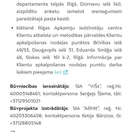
departamenta telpās Rīgā, Dzirnavu ielā 140,
aizpildīto anketu iemetot iesniegumiem
paredzētajā pasta kastē;
klātienē Rīgas Apkaimju iedzīvotāju centra
Klientu atbalsta un metodikas pārvaldes Klientu
apkalpošanas nodaļas punktos Brīvības ielā
49/53, Daugavpils ielā 31, Eduarda Smiļģa ielā
46, Slokas ielā 161 k-2, Rīgā. Informācija par
Klientu apkalpošanas nodaļas punktu darba
laikiem pieejama
šeit
.
Būvniecības ierosinātājs:
SIA “ViŠs”, reģ.Nr.
40003148461; kontaktpersona Sergejs Šļama, tālr.
+37129501021
Būvprojekta izstrādātājs:
SIA “ARHit”, reģ. Nr.
40203306458; kontaktpersona Ketija Bērziņa, tlr.
+37128805148