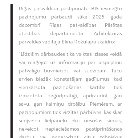
Rīgas pašvaldība pastiprinātu BIS iesniegto
paziņojumu pārbaudi sāka 2025. gada
decembrī. Rīgas pašvaldības Pilsētas
attīstības departamenta Arhitektūras
pārvaldes vadītāja Elīna Rožulapa skaidro:
“Līdz šim pārbaudes tika veiktas izlases veidā
vai reaģējot uz informāciju par iespējamu
patvaļīgu būvniecību vai sūdzībām. Taču
arvien biežāk konstatējam gadījumus, kad
vienkāršotā paziņošanas kārtība tiek
izmantota negodprātīgi, apdraudot gan
savu, gan kaimiņu drošību. Piemēram, ar
paziņojumiem tiek virzītas pārbūves, kas skar
sērijveida lielpaneļu ēku nesošās sienas,
neveicot nepieciešamos pastiprināšanas
darbus vai neparedzot citus tehniskus