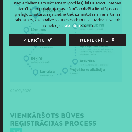
nepieciešamajām sīkdatnēm (cookies), lai uzlabotu vietnes
darbību un pakalpojumus, kā arī analizētu lietotājus un
pielāgotu saturu, šajā vietnē tiek izmantotas arī analītiskās
sīkdatnes, kas analizē vietnes darbību. Lai uzzinātu vairāk
apmeklējiet
sīkdatņu
sadaļu.
PIEKRĪTU
NEPIEKRĪTU
02/02/2026
VIENKĀRŠOTS BŪVES
REĢISTRĀCIJAS PROCESS
RĪGA