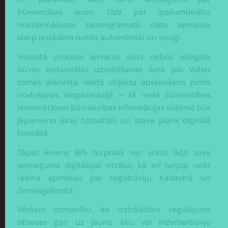
būvniecības ieceri. Līdz pat īpašumtiesību
nostiprināšanai zemesgrāmatā, datu apmaiņa
starp iestādēm notiks automātiski un secīgi.
Vienotā procesa ietvaros vairs nebūs obligāta
būves kadastrālās uzmērīšanas lieta jeb Valsts
zemes dienesta veiktā objekta apsekošana pirms
nodošanas ekspluatācijā – tā vietā būvniecības
ierosinātājam būvniecības informācijas sistēmā būs
jāpievieno ēkas fotoattēli un stāva plāns digitālā
formātā.
Tāpat ikviens BIS turpmāk var sekot līdzi sava
iesnieguma digitālajai virzībai, kā arī turpat veikt
rēķina apmaksu par reģistrāciju Kadastrā un
Zemesgrāmatā.
Vēršam uzmanību, ka izstrādātais regulējums
attiecas gan uz jaunu ēku vai inženierbūvju