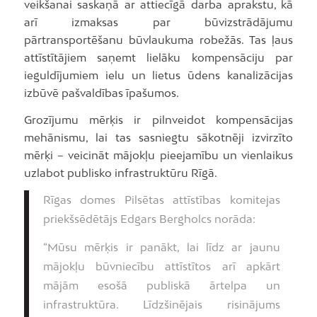
veikšanai saskaņā ar attiecīgā darba aprakstu, kā
arī izmaksas par būvizstrādājumu
pārtransportēšanu būvlaukuma robežās. Tas ļaus
attīstītājiem saņemt lielāku kompensāciju par
ieguldījumiem ielu un lietus ūdens kanalizācijas
izbūvē pašvaldības īpašumos.
Grozījumu mērķis ir pilnveidot kompensācijas
mehānismu, lai tas sasniegtu sākotnēji izvirzīto
mērķi – veicināt mājokļu pieejamību un vienlaikus
uzlabot publisko infrastruktūru Rīgā.
Rīgas domes Pilsētas attīstības komitejas
priekšsēdētājs Edgars Bergholcs norāda:
“Mūsu mērķis ir panākt, lai līdz ar jaunu
mājokļu būvniecību attīstītos arī apkārt
mājām esošā publiskā ārtelpa un
infrastruktūra. Līdzšinējais risinājums