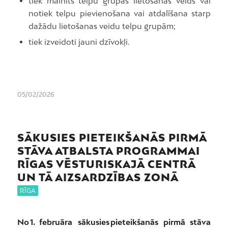
tiek mainīts telpu grupas lietošanas veids vai
notiek telpu pievienošana vai atdalīšana starp
dažādu lietošanas veidu telpu grupām;
tiek izveidoti jauni dzīvokļi.
05/02/2026
SĀKUSIES PIETEIKŠANĀS PIRMĀ
STĀVA ATBALSTA PROGRAMMAI
RĪGAS VĒSTURISKAJĀ CENTRĀ
UN TĀ AIZSARDZĪBAS ZONĀ
RĪGA
No 1. februāra sākusies pieteikšanās pirmā stāva