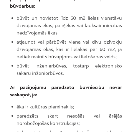
būvdarbus:
būvēt un novietot līdz 60 m2 lielas vienstāvu
dzīvojamās ēkas, palīgēkas vai lauksaimniecības
nedzīvojamās ēkas;
atjaunot vai pārbūvēt viena vai divu dzīvokļu
dzīvojamās ēkas, kas ir lielākas par 60 m2, ja
netiek mainīts būvapjoms vai lietošanas veids;
būvēt inženierbūves, tostarp elektronisko
sakaru inženierbūves.
Ar paziņojumu paredzēto būvniecību nevar
saskaņot, ja:
ēka ir kultūras piemineklis;
paredzēts skart nesošās vai ārējās
norobežojošās konstrukcijas;