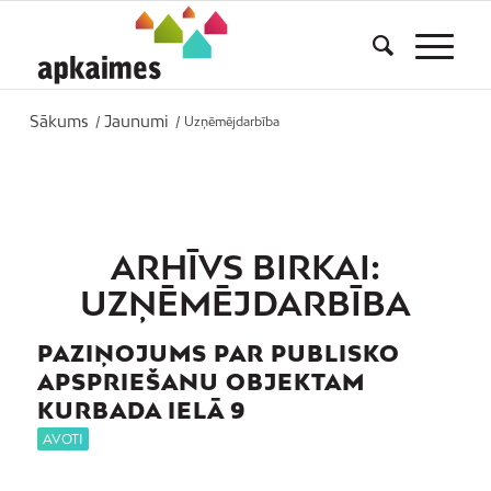
Sākums
Jaunumi
/
/
Uzņēmējdarbība
ARHĪVS BIRKAI:
UZŅĒMĒJDARBĪBA
PAZIŅOJUMS PAR PUBLISKO
APSPRIEŠANU OBJEKTAM
KURBADA IELĀ 9
AVOTI