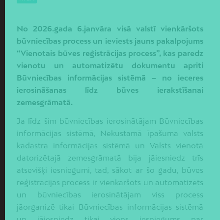
No 2026.gada 6.janvāra visā valstī vienkāršots
būvniecības process un ieviests jauns pakalpojums
“Vienotais būves reģistrācijas process”, kas paredz
vienotu un automatizētu dokumentu apriti
Būvniecības informācijas sistēmā – no ieceres
ierosināšanas līdz būves ierakstīšanai
zemesgrāmatā.
Ja līdz šim būvniecības ierosinātājam Būvniecības
informācijas sistēmā, Nekustamā īpašuma valsts
kadastra informācijas sistēmā un Valsts vienotā
datorizētajā zemesgrāmatā bija jāiesniedz trīs
atsevišķi iesniegumi, tad, sākot ar šo gadu, būves
reģistrācijas process ir vienkāršots un automatizēts
un būvniecības ierosinātājam viss process
jāorganizē tikai Būvniecības informācijas sistēmā
un jāiesniedz tikai viens iesniegums par