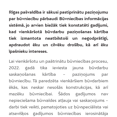
Rīgas pašvaldība ir sākusi pastiprinātu paziņojumu
par būvniecību pārbaudi Būvniecības informācijas
sistēmā, jo arvien biežāk tiek konstatēti gadījumi,
kad vienkāršotā būvdarbu paziņošanas kārtība
tiek izmantota neatbilstoši un negodprātīgi,
apdraudot ēku un cilvēku drošību, kā arī ēku
īpašnieku intereses.
Lai vienkāršotu un paātrinātu būvniecības procesu,
2022. gadā tika ieviesta jauna būvdarbu
saskaņošanas kārtība – paziņojums par
būvniecību. Tā paredzēta vienkāršiem būvdarbiem
ēkās, kas neskar nesošās konstrukcijas, kā arī
mazēku būvniecībai. Šādos gadījumos nav
nepieciešama būvvaldes atļauja vai saskaņojums –
darbi tiek veikti, pamatojoties uz būvspeciālista vai
atsevišķos gadījumos būvniecības ierosinātāja