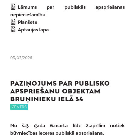
Lēmums par publiskās apspriešanas
nepieciešamību
.
Planšete
.
Aptaujas lapa
.
03/03/2026
PAZIŅOJUMS PAR PUBLISKO
APSPRIEŠANU OBJEKTAM
BRUŅINIEKU IELĀ 34
CENTRS
No š.g. gada 6.marta līdz 2.aprīlim notiek
būvniecības ieceres publiskā apspriešana.