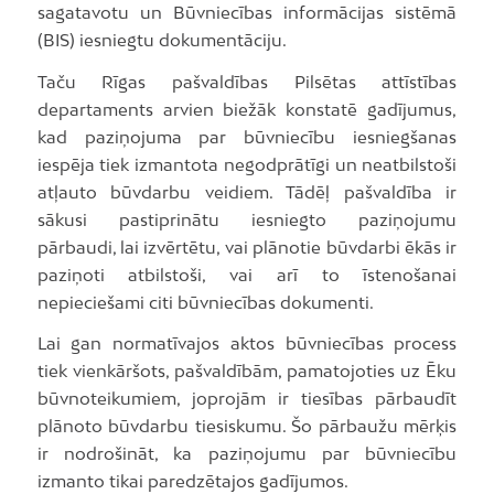
sagatavotu un Būvniecības informācijas sistēmā
(BIS) iesniegtu dokumentāciju.
Taču Rīgas pašvaldības Pilsētas attīstības
departaments arvien biežāk konstatē gadījumus,
kad paziņojuma par būvniecību iesniegšanas
iespēja tiek izmantota negodprātīgi un neatbilstoši
atļauto būvdarbu veidiem. Tādēļ pašvaldība ir
sākusi pastiprinātu iesniegto paziņojumu
pārbaudi, lai izvērtētu, vai plānotie būvdarbi ēkās ir
paziņoti atbilstoši, vai arī to īstenošanai
nepieciešami citi būvniecības dokumenti.
Lai gan normatīvajos aktos būvniecības process
tiek vienkāršots, pašvaldībām, pamatojoties uz Ēku
būvnoteikumiem, joprojām ir tiesības pārbaudīt
plānoto būvdarbu tiesiskumu. Šo pārbaužu mērķis
ir nodrošināt, ka paziņojumu par būvniecību
izmanto tikai paredzētajos gadījumos.