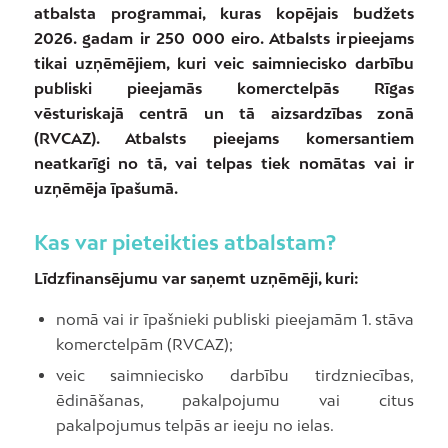
atbalsta programmai, kuras kopējais budžets
2026. gadam ir 250 000 eiro. Atbalsts ir pieejams
tikai uzņēmējiem, kuri veic saimniecisko darbību
publiski pieejamās komerctelpās Rīgas
vēsturiskajā centrā un tā aizsardzības zonā
(RVCAZ). Atbalsts pieejams komersantiem
neatkarīgi no tā, vai telpas tiek nomātas vai ir
uzņēmēja īpašumā.
Kas var pieteikties atbalstam?
Līdzfinansējumu var saņemt uzņēmēji, kuri:
nomā vai ir īpašnieki publiski pieejamām 1. stāva
komerctelpām (RVCAZ);
veic saimniecisko darbību tirdzniecības,
ēdināšanas, pakalpojumu vai citus
pakalpojumus telpās ar ieeju no ielas.