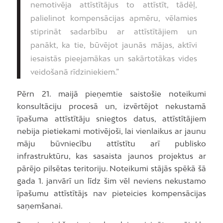
nemotivēja attīstītājus to attīstīt, tādēļ,
palielinot kompensācijas apmēru, vēlamies
stiprināt sadarbību ar attīstītājiem un
panākt, ka tie, būvējot jaunās mājas, aktīvi
iesaistās pieejamākas un sakārtotākas vides
veidošanā rīdziniekiem.”
Pērn 21. maijā pieņemtie saistošie noteikumi
konsultāciju procesā un, izvērtējot nekustamā
īpašuma attīstītāju sniegtos datus, attīstītājiem
nebija pietiekami motivējoši, lai vienlaikus ar jaunu
māju būvniecību attīstītu arī publisko
infrastruktūru, kas sasaista jaunos projektus ar
pārējo pilsētas teritoriju. Noteikumi stājās spēkā šā
gada 1. janvārī un līdz šim vēl neviens nekustamo
īpašumu attīstītājs nav pieteicies kompensācijas
saņemšanai.