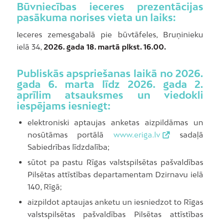
Būvniecības ieceres prezentācijas
pasākuma norises vieta un laiks:
Ieceres zemesgabalā pie būvtāfeles, Bruņinieku
ielā 34,
2026. gada 18. martā plkst. 16.00.
Publiskās apspriešanas laikā no 2026.
gada 6. marta līdz 2026. gada 2.
aprīlim atsauksmes un viedokli
iespējams iesniegt:
elektroniski aptaujas anketas aizpildāmas un
nosūtāmas portālā
www.eriga.lv
sadaļā
Sabiedrības līdzdalība;
sūtot pa pastu Rīgas valstspilsētas pašvaldības
Pilsētas attīstības departamentam Dzirnavu ielā
140, Rīgā;
aizpildot aptaujas anketu un iesniedzot to Rīgas
valstspilsētas pašvaldības Pilsētas attīstības