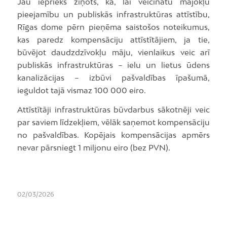
Jau iepriekš ziņots, ka, lai veicinātu mājokļu
pieejamību un publiskās infrastruktūras attīstību,
Rīgas dome pērn pieņēma saistošos noteikumus,
kas paredz kompensāciju attīstītājiem, ja tie,
būvējot daudzdzīvokļu māju, vienlaikus veic arī
publiskās infrastruktūras – ielu un lietus ūdens
kanalizācijas – izbūvi pašvaldības īpašumā,
ieguldot tajā vismaz 100 000 eiro.
Attīstītāji infrastruktūras būvdarbus sākotnēji veic
par saviem līdzekļiem, vēlāk saņemot kompensāciju
no pašvaldības. Kopējais kompensācijas apmērs
nevar pārsniegt 1 miljonu eiro (bez PVN).
02/03/2026