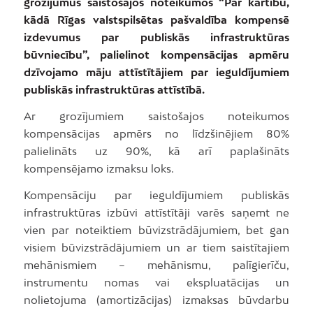
grozījumus saistošajos noteikumos “Par kārtību,
kādā Rīgas valstspilsētas pašvaldība kompensē
izdevumus par publiskās infrastruktūras
būvniecību”, palielinot kompensācijas apmēru
dzīvojamo māju attīstītājiem par ieguldījumiem
publiskās infrastruktūras attīstībā.
Ar grozījumiem saistošajos noteikumos
kompensācijas apmērs no līdzšinējiem 80%
palielināts uz 90%, kā arī paplašināts
kompensējamo izmaksu loks.
Kompensāciju par ieguldījumiem publiskās
infrastruktūras izbūvi attīstītāji varēs saņemt ne
vien par noteiktiem būvizstrādājumiem, bet gan
visiem būvizstrādājumiem un ar tiem saistītajiem
mehānismiem – mehānismu, palīgierīču,
instrumentu nomas vai ekspluatācijas un
nolietojuma (amortizācijas) izmaksas būvdarbu