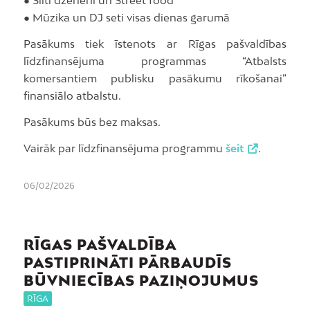
● Silti dzērieni un Street food
● Mūzika un DJ seti visas dienas garumā
Pasākums tiek īstenots ar Rīgas pašvaldības
līdzfinansējuma programmas “Atbalsts
komersantiem publisku pasākumu rīkošanai”
finansiālo atbalstu.
Pasākums būs bez maksas.
Vairāk par līdzfinansējuma programmu
šeit
.
06/02/2026
RĪGAS PAŠVALDĪBA
PASTIPRINĀTI PĀRBAUDĪS
BŪVNIECĪBAS PAZIŅOJUMUS
RĪGA