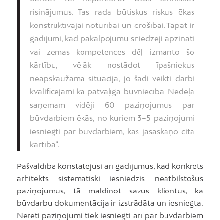
risinājumus. Tas rada būtiskus riskus ēkas
konstruktīvajai noturībai un drošībai. Tāpat ir
gadījumi, kad pakalpojumu sniedzēji apzināti
vai zemas kompetences dēļ izmanto šo
kārtību, vēlāk nostādot īpašniekus
neapskaužamā situācijā, jo šādi veikti darbi
kvalificējami kā patvaļīga būvniecība. Nedēļā
saņemam vidēji 60 paziņojumus par
būvdarbiem ēkās, no kuriem 3–5 paziņojumi
iesniegti par būvdarbiem, kas jāsaskaņo citā
kārtībā”.
Pašvaldība konstatējusi arī gadījumus, kad konkrēts
arhitekts sistemātiski iesniedzis neatbilstošus
paziņojumus, tā maldinot savus klientus, ka
būvdarbu dokumentācija ir izstrādāta un iesniegta.
Nereti paziņojumi tiek iesniegti arī par būvdarbiem