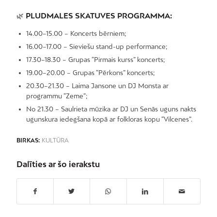
🌿
PLUDMALES SKATUVES PROGRAMMA:
14.00–15.00 – Koncerts bērniem;
16.00–17.00 – Sieviešu stand-up performance;
17.30–18.30 – Grupas “Pirmais kurss” koncerts;
19.00–20.00 – Grupas “Pērkons” koncerts;
20.30–21.30 – Laima Jansone un DJ Monsta ar
programmu “Zeme”;
No 21.30 – Saulrieta mūzika ar DJ un Senās uguns nakts
ugunskura iedegšana kopā ar folkloras kopu “Vilcenes”.
BIRKAS:
KULTŪRA
Dalīties ar šo ierakstu