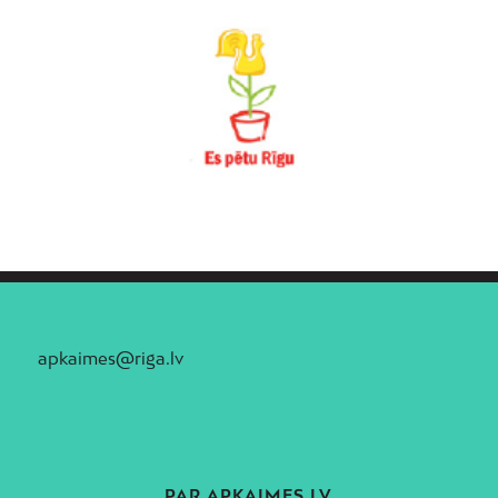
apkaimes@riga.lv
PAR APKAIMES.LV