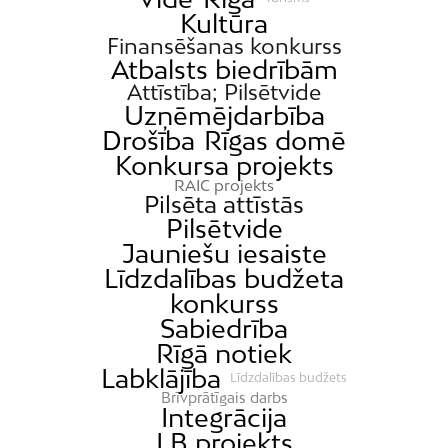
Kultūra
Finansēšanas konkurss
Atbalsts biedrībām
Attīstība; Pilsētvide
Uzņēmējdarbība
Drošība
Rīgas domē
Konkursa projekts
RAIC projekts
Pilsēta attīstās
Pilsētvide
Jauniešu iesaiste
Līdzdalības budžeta
konkurss
Sabiedrība
Rīgā notiek
Labklājība
Līdzdalības budžets
Brīvprātīgais darbs
Integrācija
LB projekts