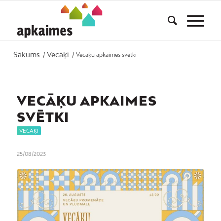
Sākums
Vecāķi
/
/
Vecāķu apkaimes svētki
VECĀĶU APKAIMES
SVĒTKI
VECĀĶI
25/08/2023