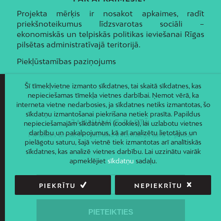
Projekta mērķis ir nosakot apkaimes, radīt
priekšnoteikumus līdzsvarotas sociāli –
ekonomiskās un telpiskās politikas ieviešanai Rīgas
pilsētas administratīvajā teritorijā.
Piekļūstamības paziņojums
Šī tīmekļvietne izmanto sīkdatnes, tai skaitā sīkdatnes, kas
nepieciešamas tīmekļa vietnes darbībai. Ņemot vērā, ka
interneta vietne nedarbosies, ja sīkdatnes netiks izmantotas, šo
sīkdatņu izmantošanai piekrišana netiek prasīta. Papildus
JAUNUMI E-PASTĀ
nepieciešamajām sīkdatnēm (cookies), lai uzlabotu vietnes
darbību un pakalpojumus, kā arī analizētu lietotājus un
Piesakies un saņem jaunāko informāciju savā e-pastā!
pielāgotu saturu, šajā vietnē tiek izmantotas arī analītiskās
sīkdatnes, kas analizē vietnes darbību. Lai uzzinātu vairāk
apmeklējiet
sīkdatņu
sadaļu.
PIEKRĪTU
NEPIEKRĪTU