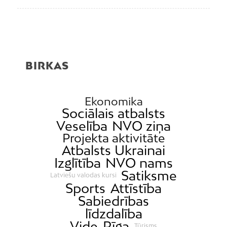
BIRKAS
Ekonomika
Sociālais atbalsts
Veselība
NVO ziņa
Projekta aktivitāte
Atbalsts Ukrainai
Izglītība
NVO nams
Satiksme
Latviešu valodas kursi
Sports
Attīstība
Sabiedrības
līdzdalība
Vide
Rīga
Tūrisms