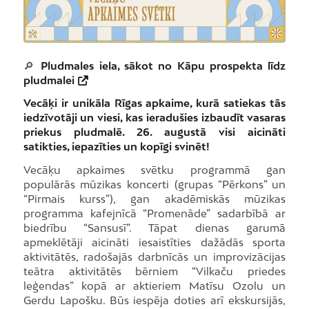
🔎
Pludmales iela, sākot no Kāpu prospekta līdz
pludmalei
Vecāķi ir unikāla Rīgas apkaime, kurā satiekas tās
iedzīvotāji un viesi, kas ieradušies izbaudīt vasaras
priekus pludmalē. 26. augustā visi aicināti
satikties, iepazīties un kopīgi svinēt!
Vecāķu apkaimes svētku programmā gan
populārās mūzikas koncerti (grupas “Pērkons” un
“Pirmais kurss”), gan akadēmiskās mūzikas
programma kafejnīcā “Promenāde” sadarbībā ar
biedrību “Sansusī”. Tāpat dienas garumā
apmeklētāji aicināti iesaistīties dažādās sporta
aktivitātēs, radošajās darbnīcās un improvizācijas
teātra aktivitātēs bērniem “Vilkaču priedes
leģendas” kopā ar aktieriem Matīsu Ozolu un
Gerdu Lapošku. Būs iespēja doties arī ekskursijās,