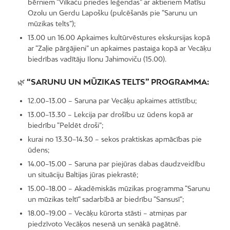
bērniem “Vilkaču priedes leģendas” ar aktieriem Matīsu
Ozolu un Gerdu Lapošku (pulcēšanās pie “Sarunu un
mūzikas telts”);
13.00 un 16.00 Apkaimes kultūrvēstures ekskursijas kopā
ar “Zaļie pārgājieni” un apkaimes pastaiga kopā ar Vecāķu
biedrības vadītāju Ilonu Jahimoviču (15.00).
🌿
“SARUNU UN MŪZIKAS TELTS” PROGRAMMA:
12.00–13.00 – Saruna par Vecāķu apkaimes attīstību;
13.00–13.30 – Lekcija par drošību uz ūdens kopā ar
biedrību “Peldēt droši”;
kurai no 13.30–14.30 – sekos praktiskas apmācības pie
ūdens;
14.00–15.00 – Saruna par piejūras dabas daudzveidību
un situāciju Baltijas jūras piekrastē;
15.00–18.00 – Akadēmiskās mūzikas programma “Sarunu
un mūzikas teltī” sadarbībā ar biedrību “Sansusī”;
18.00–19.00 – Vecāķu kūrorta stāsti – atmiņas par
piedzīvoto Vecāķos nesenā un senākā pagātnē.