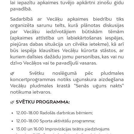
lai iepazītu apkaimes tuvējo apkārtni zinošu gidu
pavadībā.
Sadarbībā ar Vecāķu apkaimes biedrību tiks
organizēta sarunu telts, kurā plānotas diskusijas
par Vecāķu iedzīvotājiem būtiskām tēmām
(apkaimes attīstība un labiekārtošanas iespējas,
piejūras dabas situācija un cilvēka ietekme), kā arī
būs iespēja klausīties Vecāķu kūrorta stāstos, ar
kuriem dalīsies dažādu jomu personības, kas vai nu
dzīvo Vecāķos vai te pavadījuši vasaras.
🌿 Svētku noslēgumā pēc pludmales
koncertprogrammas notiks ugunskura aizdegšana
Vecāķu pludmales krastā “Senās uguns nakts”
notikuma ietvaros.
🌿
SVĒTKU PROGRAMMA:
12.00–18.00 Radošās darbnīcas bērniem;
12.00–18.00 Sporta aktivitāšu programma;
13.00 un 16.00 Improvizācijas teātra piedzīvojums