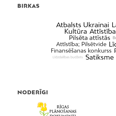
BIRKAS
Atbalsts Ukrainai
L
Kultūra
Attīstība
Pilsēta attīstās
B
Lī
Attīstība; Pilsētvide
Finansēšanas konkurss
Satiksme
Līdzdalības budžets
NODERĪGI