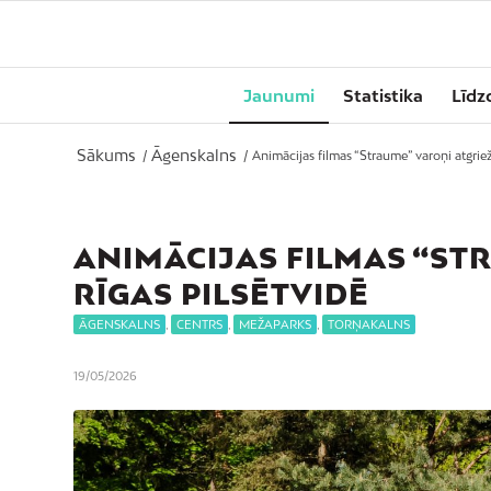
Jaunumi
Statistika
Līdz
Sākums
Āgenskalns
/
/
Animācijas filmas “Straume” varoņi atgrieža
ANIMĀCIJAS FILMAS “ST
RĪGAS PILSĒTVIDĒ
ĀGENSKALNS
,
CENTRS
,
MEŽAPARKS
,
TORŅAKALNS
19/05/2026