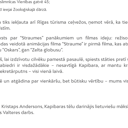
slimnīcas Vienības gatvē 45;
 ieejai Zooloģiskajā dārzā.
iks iekļauta arī Rīgas tūrisma ceļvežos, ņemot vērā, ka tie 
lstīm.
aksts par “Straumes” panākumiem un filmas ideju: režis
as veidotā animācijas filma “Straume” ir pirmā filma, kas at
 “Oskars”, gan “Zelta globusu”.
rš, lai izdzīvotu cilvēku pamestā pasaulē, spiests stāties pret
eļabiedri ir visdažādākie – nesavtīgā Kapibara, ar mantu k
kretārputns – visi vienā laivā.
ē un atgādina par vienkāršu, bet būtisku vērtību – mums vis
 Kristaps Andersons, Kapibaras tēlu darinājis lietuviešu māks
s Valteres darbs.