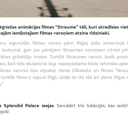
griežas animācijas filmas “Straume” tēli, kuri atradīsies vie
jām iemīļotajiem filmas varoņiem atzina rīdzinieki.
avu ieguvušās filmas varoņi pērn Rīgas ielās iemantoja l
 laukumā, gan pie pārējiem Straumes varoņiem citviet pil
ēties gribētāju rindas. Turklāt Straumes varoņi, īpaši, prot
 ikreiz, kad tēla skulptūrai bija nepieciešama kāda tehniska apk
ilmas varonis būs atpakaļ. Ginta Zilbaloža un filmas “Stra
klāt filma ir tapusi Rīgā, tādēļ lai tās tēli arī dzīvo Rīgas i
,”
a Splendid Palace ieejas
. Savukārt trīs lokācijās, kas iedz
joši: