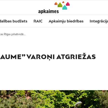
dalības budžets
RAIC
Apkaimju biedrības
Integrācij
s Rīgas pilsētvidē...
RAUME” VAROŅI ATGRIEŽAS