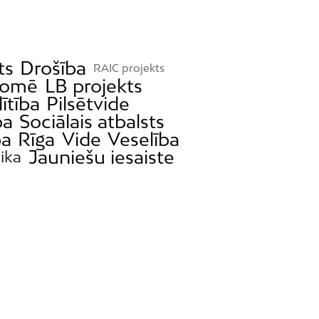
ts
Drošība
RAIC projekts
domē
LB projekts
lītība
Pilsētvide
ba
Sociālais atbalsts
ba
Rīga
Vide
Veselība
Jauniešu iesaiste
ika