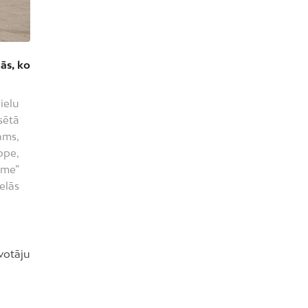
tās, ko
ielu
sētā
ams,
ope,
ume”
elās
īvotāju