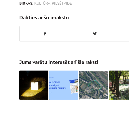
BIRKAS:
KULTŪRA
,
PILSĒTVIDE
Dalīties ar šo ierakstu
Jums varētu interesēt arī šie raksti