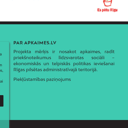
PAR APKAIMES.LV
Projekta mērķis ir nosakot apkaimes, radīt
a
priekšnoteikumus līdzsvarotas sociāli –
ekonomiskās un telpiskās politikas ieviešanai
ām
Rīgas pilsētas administratīvajā teritorijā.
s,
Piekļūstamības paziņojums
ai