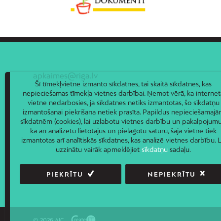
apkaimes@riga.lv
Šī tīmekļvietne izmanto sīkdatnes, tai skaitā sīkdatnes, kas
nepieciešamas tīmekļa vietnes darbībai. Ņemot vērā, ka internet
vietne nedarbosies, ja sīkdatnes netiks izmantotas, šo sīkdatņu
izmantošanai piekrišana netiek prasīta. Papildus nepieciešamaj
sīkdatnēm (cookies), lai uzlabotu vietnes darbību un pakalpojumu
kā arī analizētu lietotājus un pielāgotu saturu, šajā vietnē tiek
izmantotas arī analītiskās sīkdatnes, kas analizē vietnes darbību. L
uzzinātu vairāk apmeklējiet
sīkdatņu
sadaļu.
PIEKRĪTU
NEPIEKRĪTU
© 2026 AIC