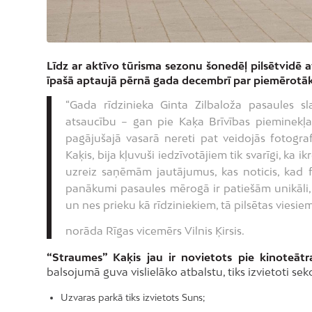
Līdz ar aktīvo tūrisma sezonu šonedēļ pilsētvidē at
īpašā aptaujā pērnā gada decembrī par piemērotāka
“Gada rīdzinieka Ginta Zilbaloža pasaules sl
atsaucību – gan pie Kaķa Brīvības pieminekļa
pagājušajā vasarā nereti pat veidojās fotograf
Kaķis, bija kļuvuši iedzīvotājiem tik svarīgi, ka
uzreiz saņēmām jautājumus, kas noticis, kad f
panākumi pasaules mērogā ir patiešām unikāli, tur
un nes prieku kā rīdziniekiem, tā pilsētas viesiem
norāda Rīgas vicemērs Vilnis Ķirsis.
“Straumes” Kaķis jau ir novietots pie kinoteātr
balsojumā guva vislielāko atbalstu, tiks izvietoti seko
Uzvaras parkā tiks izvietots Suns;