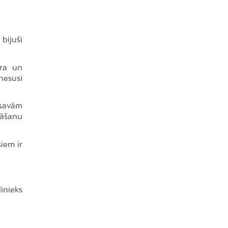
bijuši
ora un
nesusi
ī savām
rāšanu
iem ir
linieks