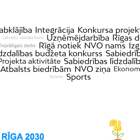
abklājība
Integrācija
Konkursa projek
Uzņēmējdarbība
Rīgas 
Latviešu valodas kursi
Rīgā notiek
NVO nams
Izg
rīvprātīgais darbs
dzdalības budžeta konkurss
Sabiedrī
Sabiedrības līdzdalī
Projekta aktivitāte
Atbalsts biedrībām
NVO ziņa
Ekonom
Sports
Tūrisms