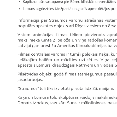
Kapibara būs sastopama pie Bērnu klīniskās universitātes 
Lemurs atgriezīsies Mežparkā un gaidīs apmeklētājus pretī
Informācija par Straumes varoņu atrašanās vietām t
populārs apskates objekts arī Rīgas viesiem no ārva
Visiem animācijas filmas tēliem pievienots apr
mākslinieka Ginta Zilbaloža un viņa radošās komand
Latvijai gan prestižo Amerikas Kinoakadēmijas balvu
Filmas centrālais varonis ir tumši pelēkais Kaķis, ku
lielākajām bailēm un mācīties uzticēties. Viņa c
apsēstais Lemurs, draudzīgais Retrīvers un viedais Se
Pilsētvides objekti godā filmas sasniegumus pasaul
jāsadarbojas.
“Straumes” tēli tiks izvietoti pilsētā līdz 23. maijam.
Kaķa un Lemura tēlu skulptūras veidojis mākslinieks
Donats Mockus, savukārt Suns ir mākslinieces Inese