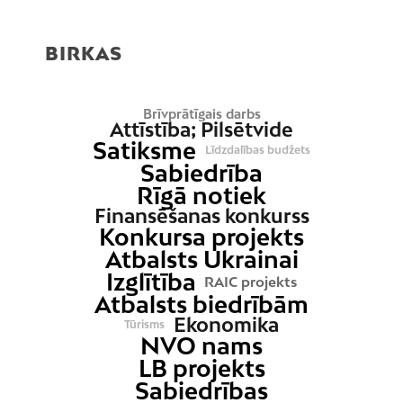
BIRKAS
Brīvprātīgais darbs
Attīstība; Pilsētvide
Satiksme
Līdzdalības budžets
Sabiedrība
Rīgā notiek
Finansēšanas konkurss
Konkursa projekts
Atbalsts Ukrainai
Izglītība
RAIC projekts
Atbalsts biedrībām
Ekonomika
Tūrisms
NVO nams
LB projekts
Sabiedrības