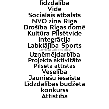
līdzdalība
Vide
Sociālais atbalsts
NVO ziņa
Rīga
Drošība
Rīgas domē
Kultūra
Pilsētvide
Integrācija
Labklājība
Sports
Latviešu valodas kursi
Uzņēmējdarbība
Projekta aktivitāte
Pilsēta attīstās
Veselība
Jauniešu iesaiste
Līdzdalības budžeta
konkurss
Attīstība