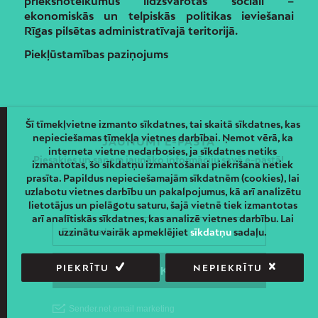
priekšnoteikumus līdzsvarotas sociāli –
ekonomiskās un telpiskās politikas ieviešanai
Rīgas pilsētas administratīvajā teritorijā.
Piekļūstamības paziņojums
Šī tīmekļvietne izmanto sīkdatnes, tai skaitā sīkdatnes, kas
nepieciešamas tīmekļa vietnes darbībai. Ņemot vērā, ka
JAUNUMI E-PASTĀ
interneta vietne nedarbosies, ja sīkdatnes netiks
Piesakies un saņem jaunāko informāciju savā e-pastā!
izmantotas, šo sīkdatņu izmantošanai piekrišana netiek
prasīta. Papildus nepieciešamajām sīkdatnēm (cookies), lai
uzlabotu vietnes darbību un pakalpojumus, kā arī analizētu
lietotājus un pielāgotu saturu, šajā vietnē tiek izmantotas
arī analītiskās sīkdatnes, kas analizē vietnes darbību. Lai
uzzinātu vairāk apmeklējiet
sīkdatņu
sadaļu.
PIEKRĪTU
NEPIEKRĪTU