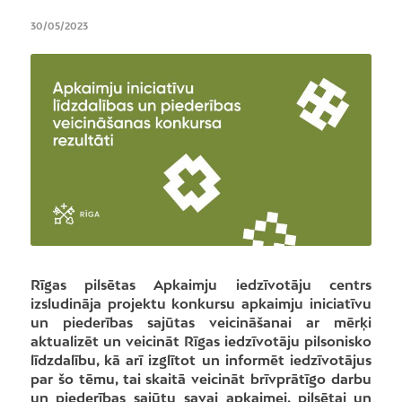
30/05/2023
Rīgas pilsētas Apkaimju iedzīvotāju centrs
izsludināja projektu konkursu apkaimju iniciatīvu
un piederības sajūtas veicināšanai ar mērķi
aktualizēt un veicināt Rīgas iedzīvotāju pilsonisko
līdzdalību, kā arī izglītot un informēt iedzīvotājus
par šo tēmu, tai skaitā veicināt brīvprātīgo darbu
un piederības sajūtu savai apkaimei, pilsētai un