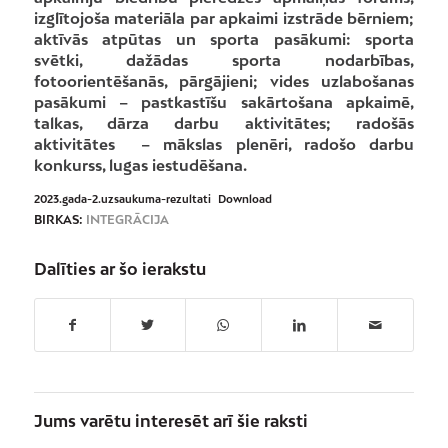
izglītojoša materiāla par apkaimi izstrāde bērniem;
aktīvās atpūtas un sporta pasākumi: sporta
svētki, dažādas sporta nodarbības,
fotoorientēšanās, pārgājieni; vides uzlabošanas
pasākumi – pastkastīšu sakārtošana apkaimē,
talkas, dārza darbu aktivitātes; radošās
aktivitātes – mākslas plenēri, radošo darbu
konkurss, lugas iestudēšana.
2023.gada-2.uzsaukuma-rezultati
Download
BIRKAS:
INTEGRĀCIJA
Dalīties ar šo ierakstu
Jums varētu interesēt arī šie raksti