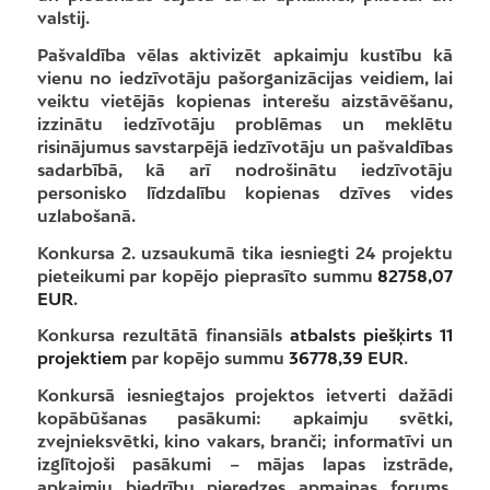
valstij.
Pašvaldība vēlas aktivizēt apkaimju kustību kā
vienu no iedzīvotāju pašorganizācijas veidiem, lai
veiktu vietējās kopienas interešu aizstāvēšanu,
izzinātu iedzīvotāju problēmas un meklētu
risinājumus savstarpējā iedzīvotāju un pašvaldības
sadarbībā, kā arī nodrošinātu iedzīvotāju
personisko līdzdalību kopienas dzīves vides
uzlabošanā.
Konkursa 2. uzsaukumā tika iesniegti 24 projektu
pieteikumi par kopējo pieprasīto summu
82758,07
EUR
.
Konkursa rezultātā finansiāls
atbalsts piešķirts 11
projektiem
par kopējo summu
36778,39 EUR
.
Konkursā iesniegtajos projektos ietverti dažādi
kopābūšanas pasākumi: apkaimju svētki,
zvejnieksvētki, kino vakars, branči; informatīvi un
izglītojoši pasākumi – mājas lapas izstrāde,
apkaimju biedrību pieredzes apmaiņas forums,