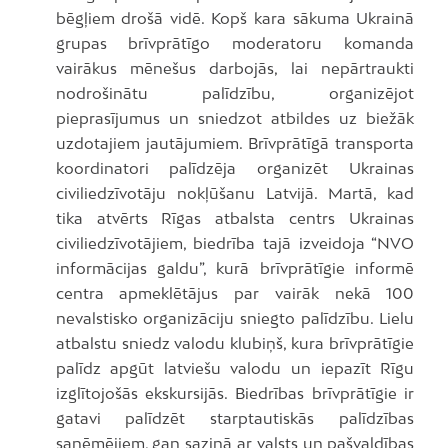
bēgļiem drošā vidē. Kopš kara sākuma Ukrainā
grupas brīvprātīgo moderatoru komanda
vairākus mēnešus darbojās, lai nepārtraukti
nodrošinātu palīdzību, organizējot
pieprasījumus un sniedzot atbildes uz biežāk
uzdotajiem jautājumiem. Brīvprātīgā transporta
koordinatori palīdzēja organizēt Ukrainas
civiliedzīvotāju nokļūšanu Latvijā. Martā, kad
tika atvērts Rīgas atbalsta centrs Ukrainas
civiliedzīvotājiem, biedrība tajā izveidoja “NVO
informācijas galdu”, kurā brīvprātīgie informē
centra apmeklētājus par vairāk nekā 100
nevalstisko organizāciju sniegto palīdzību. Lielu
atbalstu sniedz valodu klubiņš, kura brīvprātīgie
palīdz apgūt latviešu valodu un iepazīt Rīgu
izglītojošās ekskursijās. Biedrības brīvprātīgie ir
gatavi palīdzēt starptautiskās palīdzības
saņēmējiem, gan saziņā ar valsts un pašvaldības