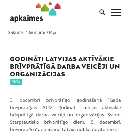
Sākums
Jaunumi
/
/
Rīga
GODINĀTI LATVIJAS AKTĪVĀKIE
BRĪVPRĀTĪGĀ DARBA VEICĒJI UN
ORGANIZĀCIJAS
RĪGA
3. decembrī brīvprātīgo godināšanā “Gada
brīvprātīgais 2022” godināti Latvijas aktīvākie
brīvprātīgā darba veicēji un organizācijas. Svinot
Starptautisko brīvprātīgo dienu 5. decembrī,
brīvprātīgo godināšana Latvijā notika devīto reizi.