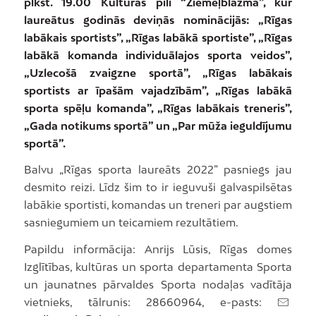
plkst. 19.00 Kultūras pilī “Ziemeļblāzma”, kur
laureātus godinās deviņās nominācijās: „Rīgas
labākais sportists”, „Rīgas labākā sportiste”, „Rīgas
labākā komanda individuālajos sporta veidos”,
„Uzlecošā zvaigzne sportā”, „Rīgas labākais
sportists ar īpašām vajadzībām”, „Rīgas labākā
sporta spēļu komanda”, „Rīgas labākais treneris”,
„Gada notikums sportā” un „Par mūža ieguldījumu
sportā”.
Balvu „Rīgas sporta laureāts 2022” pasniegs jau
desmito reizi. Līdz šim to ir ieguvuši galvaspilsētas
labākie sportisti, komandas un treneri par augstiem
sasniegumiem un teicamiem rezultātiem.
Papildu informācija: Anrijs Lūsis, Rīgas domes
Izglītības, kultūras un sporta departamenta Sporta
un jaunatnes pārvaldes Sporta nodaļas vadītāja
vietnieks, tālrunis: 28660964, e-pasts: