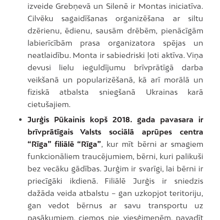
izveide Grebņevā un Silenē ir Montas iniciatīva.
Cilvēku sagaidīšanas organizēšana ar siltu
dzērienu, ēdienu, sausām drēbēm, pienācīgām
labierīcībām prasa organizatora spējas un
neatlaidību. Monta ir sabiedriski ļoti aktīva. Viņa
devusi lielu ieguldījumu brīvprātīgā darba
veikšanā un popularizēšanā, kā arī morālā un
fiziskā atbalsta sniegšanā Ukrainas karā
cietušajiem.
Jurģis Pūkainis kopš 2018. gada pavasara ir
brīvprātīgais Valsts sociālā aprūpes centra
“Rīga” filiālē “Rīga”
, kur mīt bērni ar smagiem
funkcionāliem traucējumiem, bērni, kuri palikuši
bez vecāku gādības. Jurģim ir svarīgi, lai bērni ir
priecīgāki ikdienā. Filiālē Jurģis ir sniedzis
dažāda veida atbalstu – gan uzkopjot teritoriju,
gan vedot bērnus ar savu transportu uz
pasākumiem, ciemos pie viesģimenēm, pavadīt