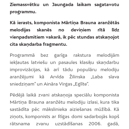
Ziemassvētku un Jaungada laikam sagatavotu
programmu.
Kā ierasts, komponista Mārtiņa Brauna aranžētās
melodijas skanēs no deviņiem rītā līdz
vienpadsmitiem vakarā, ik pēc stundas atskaņojot
cita skaņdarba fragmentu.
Programmā bez garīga rakstura melodijām
iekļautas latviešu un pasaules klasiķu skaņdarbu
improvizācijas, kā arī tādu populāru melodiju
aranžējumi kā Arvīda Žilinska „Laba slava
sniedziņam” un Aināra Virgas „Eglīte”.
Pēdējā laikā zvani atskaņoja speciālu komponista
Mārtiņa Brauna aranžētu melodiju izlasi, kura tika
sastādīta pēc mākslinieka aiziešanas mūžībā. Kā
ziņots, komponists ar Rīgas domi sadarbojās kopš
rātsnama zvanu uzstādīšanas 2006. gadā,