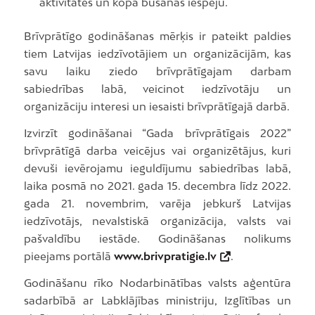
aktivitātes un kopā būšanas iespēju.
Brīvprātīgo godināšanas mērķis ir pateikt paldies
tiem Latvijas iedzīvotājiem un organizācijām, kas
savu laiku ziedo brīvprātīgajam darbam
sabiedrības labā, veicinot iedzīvotāju un
organizāciju interesi un iesaisti brīvprātīgajā darbā.
Izvirzīt godināšanai “Gada brīvprātīgais 2022”
brīvprātīgā darba veicējus vai organizētājus, kuri
devuši ievērojamu ieguldījumu sabiedrības labā,
laika posmā no 2021. gada 15. decembra līdz 2022.
gada 21. novembrim, varēja jebkurš Latvijas
iedzīvotājs, nevalstiskā organizācija, valsts vai
pašvaldību iestāde. Godināšanas nolikums
pieejams portālā
www.brivpratigie.lv
.
Godināšanu rīko Nodarbinātības valsts aģentūra
sadarbībā ar Labklājības ministriju, Izglītības un