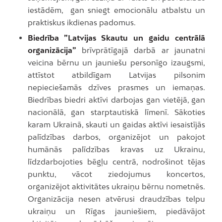
iestādēm, gan sniegt emocionālu atbalstu un
praktiskus ikdienas padomus.
Biedrība ”Latvijas Skautu un gaidu centrālā
organizācija”
brīvprātīgajā darbā ar jaunatni
veicina bērnu un jauniešu personīgo izaugsmi,
attīstot atbildīgam Latvijas pilsonim
nepieciešamās dzīves prasmes un iemaņas.
Biedrības biedri aktīvi darbojas gan vietējā, gan
nacionālā, gan starptautiskā līmenī. Sākoties
karam Ukrainā, skauti un gaidas aktīvi iesaistījās
palīdzības darbos, organizējot un pakojot
humānās palīdzības kravas uz Ukrainu,
līdzdarbojoties bēgļu centrā, nodrošinot tējas
punktu, vācot ziedojumus koncertos,
organizējot aktivitātes ukraiņu bērnu nometnēs.
Organizācija nesen atvērusi draudzības telpu
ukraiņu un Rīgas jauniešiem, piedāvājot