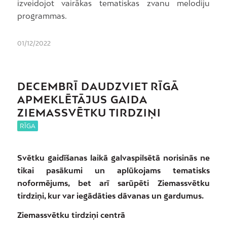
izveidojot vairākas tematiskas zvanu melodiju
programmas.
01/12/2022
DECEMBRĪ DAUDZVIET RĪGĀ
APMEKLĒTĀJUS GAIDA
ZIEMASSVĒTKU TIRDZIŅI
RĪGA
Svētku gaidīšanas laikā galvaspilsētā norisinās ne
tikai pasākumi un aplūkojams tematisks
noformējums, bet arī sarūpēti Ziemassvētku
tirdziņi, kur var iegādāties dāvanas un gardumus.
Ziemassvētku tirdziņi centrā