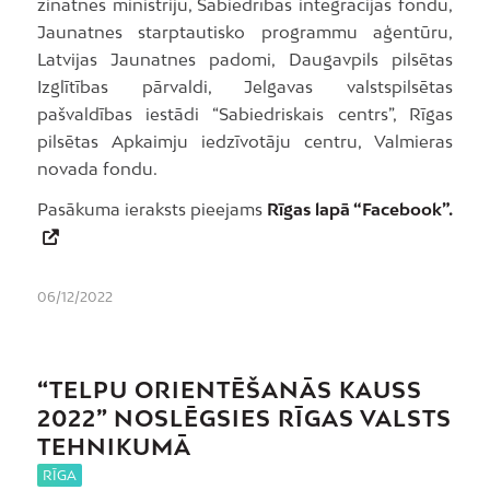
zinātnes ministriju, Sabiedrības integrācijas fondu,
Jaunatnes starptautisko programmu aģentūru,
Latvijas Jaunatnes padomi, Daugavpils pilsētas
Izglītības pārvaldi, Jelgavas valstspilsētas
pašvaldības iestādi “Sabiedriskais centrs”, Rīgas
pilsētas Apkaimju iedzīvotāju centru, Valmieras
novada fondu.
Pasākuma ieraksts pieejams
Rīgas lapā “Facebook”.
06/12/2022
“TELPU ORIENTĒŠANĀS KAUSS
2022” NOSLĒGSIES RĪGAS VALSTS
TEHNIKUMĀ
RĪGA