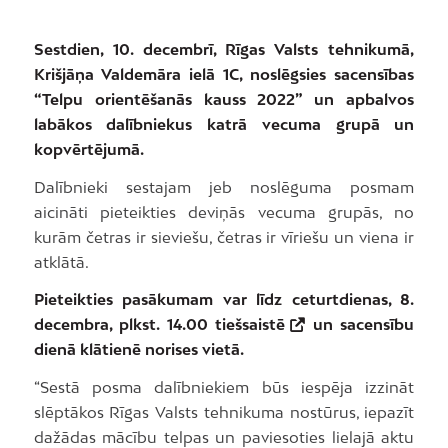
Sestdien, 10. decembrī, Rīgas Valsts tehnikumā,
Krišjāņa Valdemāra ielā 1C, noslēgsies sacensības
“Telpu orientēšanās kauss 2022” un apbalvos
labākos dalībniekus katrā vecuma grupā un
kopvērtējumā.
Dalībnieki sestajam jeb noslēguma posmam
aicināti pieteikties deviņās vecuma grupās, no
kurām četras ir sieviešu, četras ir vīriešu un viena ir
atklātā.
Pieteikties pasākumam var līdz ceturtdienas, 8.
decembra, plkst. 14.00
tiešsaistē
un sacensību
dienā klātienē norises vietā.
“Sestā posma dalībniekiem būs iespēja izzināt
slēptākos Rīgas Valsts tehnikuma nostūrus, iepazīt
dažādas mācību telpas un paviesoties lielajā aktu