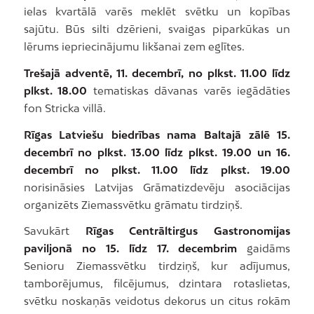
ielas kvartālā varēs meklēt svētku un kopības
sajūtu. Būs silti dzērieni, svaigas piparkūkas un
lērums iepriecinājumu likšanai zem eglītes.
Trešajā adventē, 11. decembrī, no plkst. 11.00 līdz
plkst. 18.00
tematiskas dāvanas varēs iegādāties
fon Stricka villā.
Rīgas Latviešu biedrības nama Baltajā zālē 15.
decembrī no plkst. 13.00 līdz plkst. 19.00 un 16.
decembrī no plkst. 11.00 līdz plkst. 19.00
norisināsies Latvijas Grāmatizdevēju asociācijas
organizēts Ziemassvētku grāmatu tirdziņš.
Savukārt
Rīgas Centrāltirgus Gastronomijas
paviljonā no
15. līdz 17. decembrim
gaidāms
Senioru Ziemassvētku tirdziņš, kur adījumus,
tamborējumus, filcējumus, dzintara rotaslietas,
svētku noskaņās veidotus dekorus un citus rokām