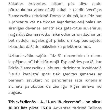
Sākoties Adventes laikam, pēc divu gadu
pārtraukuma apmeklētāji atkal ir gaidīti Vecrīgas
Ziemassvētku tirdziņā Doma laukumā, kur līdz pat
1. janvārim var ne tikvien iegādāties oriģinālas un
sirsnīgas dāvanas, amatnieku gatavotus suvenīrus,
nogaršot Ziemassvētku laika ēdienus un dzērienus,
bet nedēļu nogalēs gūt prieku un kopības sajūtu,
izbaudot dažādu mākslinieku priekšnesumus.
Uzburt svētku sajūtu līdz 31. decembrim ik dienu
iespējams arī labiekārtotajā Esplanādes parkā, kur
līdzās Ziemassvētku labumu tirdziņam izveidotajā
“Trušu karalistē” īpaši tiek gaidītas ģimenes ar
bērniem, savukārt no panorāmas rata ikviens ir
aicināts palūkoties uz ziemīgo Rīgas ainavu no
augšas.
Trīs svētdienās – 4., 11. un 18. decembrī – no plkst.
10.00 līdz plkst. 16.00
Adventes tirdziņā Tallinas