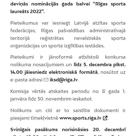
deviņās nominācijās gada balvai “Rīgas sporta
laureāts 2022”.
Pieteikumus var iesniegt Latvijā atzītas sporta
federācijas, Rīgas pašvaldības administratīvajā
teritorijā reģistrētas nevalstiskās sporta
organizācijas un sporta izglītības iestādes.
Pieteikumi ir jānoformē atbilstoši konkursa
nolikuma nosacījumiem un
līdz 5. decembra plkst.
14.00 jāiesniedz elektroniskā formātā
, nosūtot uz
e-pasta adresi
iksd@riga.lv
.
Komisija vērtēs atskaites periodu no šī gada 1.
janvāra līdz 30. novembrim ieskaitot.
Nolikums un citi ar to saistītie dokumenti ir
pieejami tīmekļvietnē
www.sports.riga.lv
.
Svinīgais pasākums norisināsies 20. decembrī