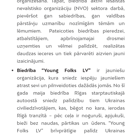
organizēšanā. Tāpat, biedrība aktīvi iesaistās
nevalstisko organizāciju (NVO) sektora darbā,
pievēršot gan sabiedrības, gan valdības
pārstāvju uzmanību nozīmīgām tēmām un
lēmumiem. Pateicoties biedrības pieredzei,
atbalstītājiem, apbrīnojamajai drosmei
uzņemties un vēlmei palīdzēt, realizētas
daudzas ieceres un tiek pārvarēti aizvien jauni
izaicinājumi.
Biedrība “Young Folks LV”
ir jauniešu
organizācija, kura sniedz iespēju jauniešiem
atrast sevi un pilnveidoties dažādās jomās. No šī
gada maija biedrība Rīgas starptautiskajā
autoostā sniedz palīdzību tiem Ukrainas
civiliedzīvotājiem, kas, bēgot no kara, ierodas
Rīgā tranzītā – pēc ceļa ir noguruši, apjukuši,
bieži bez naudas, pārtikas un ūdens. “Young
Folks LV” brīvprātīgie palīdz Ukrainas