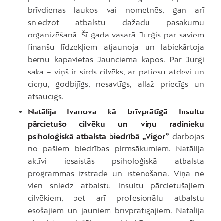
brīvdienas laukos vai nometnēs, gan arī
sniedzot atbalstu dažādu pasākumu
organizēšanā. Šī gada vasarā Jurģis par saviem
finanšu līdzekļiem atjaunoja un labiekārtoja
bērnu kapavietas Jaunciema kapos. Par Jurģi
saka – viņš ir sirds cilvēks, ar patiesu atdevi un
cieņu, godbijīgs, nesavtīgs, allaž priecīgs un
atsaucīgs.
Natālija Ivanova kā brīvprātīgā Insultu
pārcietušo cilvēku un viņu radinieku
psiholoģiskā atbalsta biedrībā „Vigor”
darbojas
no pašiem biedrības pirmsākumiem. Natālija
aktīvi iesaistās psiholoģiskā atbalsta
programmas izstrādē un īstenošanā. Viņa ne
vien sniedz atbalstu insultu pārcietušajiem
cilvēkiem, bet arī profesionālu atbalstu
esošajiem un jauniem brīvprātīgajiem. Natālija