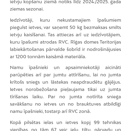
ietvju kopšanu ziemā notiks līdz 2024./2025. gada
ziemas sezonai.
Iedzīvotāji, kuru nekustamajiem īpašumiem
piegulst ietves, var saņemt 50 kg bezmaksas smilts
ietvju kaisīšanai. Tas attiecas arī uz iedzīvotājiem,
kuru īpašumi atrodas RVC. Rīgas domes Teritorijas
labiekārtošanas pārvalde šobrīd ir nodrošinājusies
ar 1200 tonnām kaisāmā materiāla.
Namu īpašnieki un apsaimniekotāji aicināti
parūpēties arī par jumtu attīrīšanu, lai no jumta
krītošs sniegs un lāstekas neapdraudētu gājējus.
Ietves norobežošana pieļaujama tikai uz jumta
tīrīšanas laiku. Par no jumta notīrīta sniega
savākšanu no ietves un no brauktuves atbildīgi
namu īpašnieki, tostarp arī RVC zonā.
Kopā pilsētas ielas un ietves kopj 99 tehnikas
vienības, no tām 67 veic ielu, tiltu, pārvadu un