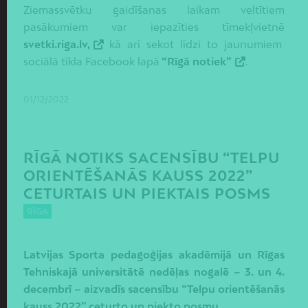
Ziemassvētku gaidīšanas laikam veltītiem
pasākumiem var iepazīties tīmekļvietnē
svetki.riga.lv,
kā arī sekot līdzi to jaunumiem
sociālā tīkla Facebook lapā
“Rīgā notiek”
.
01/12/2022
RĪGĀ NOTIKS SACENSĪBU “TELPU
ORIENTĒŠANĀS KAUSS 2022”
CETURTAIS UN PIEKTAIS POSMS
RĪGA
Latvijas Sporta pedagoģijas akadēmijā un Rīgas
Tehniskajā universitātē nedēļas nogalē – 3. un 4.
decembrī – aizvadīs sacensību “Telpu orientēšanās
kauss 2022” ceturto un piekto posmu.