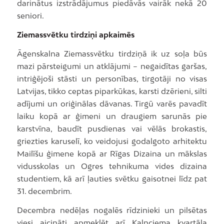
darinātus izstrādājumus piedāvās vairāk nekā 20
seniori.
Ziemassvētku tirdziņi apkaimēs
Āgenskalna Ziemassvētku tirdziņā ik uz soļa būs
mazi pārsteigumi un atklājumi – negaidītas garšas,
intriģējoši stāsti un personības, tirgotāji no visas
Latvijas, tikko ceptas piparkūkas, karsti dzērieni, silti
adījumi un oriģinālas dāvanas. Tirgū varēs pavadīt
laiku kopā ar ģimeni un draugiem sarunās pie
karstvīna, baudīt pusdienas vai vēlās brokastis,
griezties karuselī, ko veidojusi godalgoto arhitektu
Mailīšu ģimene kopā ar Rīgas Dizaina un mākslas
vidusskolas un Ogres tehnikuma vides dizaina
studentiem, kā arī ļauties svētku gaisotnei līdz pat
31. decembrim.
Decembra nedēļas nogalēs rīdzinieki un pilsētas
viesi aicināti apmeklēt arī Kalnciema kvartāla