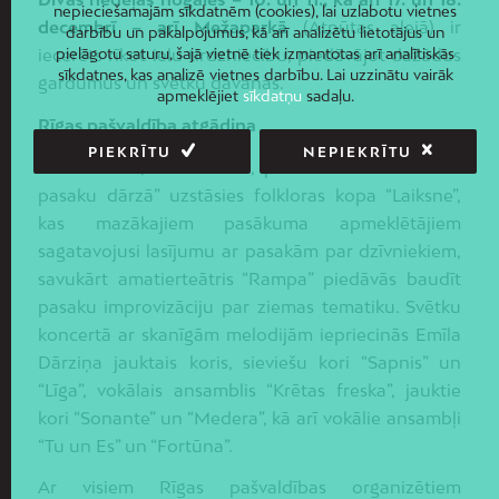
nepieciešamajām sīkdatnēm (cookies), lai uzlabotu vietnes
decembrī – arī Mežaparkā
(Atpūtas alejā) ir
darbību un pakalpojumus, kā arī analizētu lietotājus un
iecerēts rīkot ielu tirdzniecību, piedāvājot dažādus
pielāgotu saturu, šajā vietnē tiek izmantotas arī analītiskās
sīkdatnes, kas analizē vietnes darbību. Lai uzzinātu vairāk
gardumus un svētku dāvanas.
apmeklējiet
sīkdatņu
sadaļu.
Rīgas pašvaldība atgādina
PIEKRĪTU
NEPIEKRĪTU
Jau šovakar, 1. decembrī, plkst. 18.00 “Vērmanes
pasaku dārzā” uzstāsies folkloras kopa “Laiksne”,
kas mazākajiem pasākuma apmeklētājiem
sagatavojusi lasījumu ar pasakām par dzīvniekiem,
savukārt amatierteātris “Rampa” piedāvās baudīt
pasaku improvizāciju par ziemas tematiku. Svētku
koncertā ar skanīgām melodijām iepriecinās Emīla
Dārziņa jauktais koris, sieviešu kori “Sapnis” un
“Līga”, vokālais ansamblis “Krētas freska”, jauktie
kori “Sonante” un “Medera”, kā arī vokālie ansambļi
“Tu un Es” un “Fortūna”.
Ar visiem Rīgas pašvaldības organizētiem