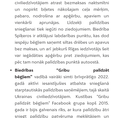
civiliedzīvotājiem atrast bezmaksas naktsmītni
un nopirkt biļetes nākošajam ceļa mērķim,
pabaro, nodrošina ar apģērbu, apaviem un
vienkārši aprunājas. Līdzekļi palīdzības
sniegšanai tiek iegūti no ziedojumiem. Biedrība
Spīķeros ir atklājusi labdarības punktu, kas dod
iespēju bēgļiem saņemt siltas drēbes un apavus
bez maksas, un arī jebkurš Rīgas iedzīvotājs šeit
var iegādāties apģērbu pret ziedojumiem, kas
pēc tam nonāk palīdzības punktā autoostā.
Biedrības “Gribu palīdzēt
bēgļiem”
vadībā vairāki simti brīvprātīgo 2022.
gadā aktīvi iesaistījušies atbalsta sniegšanā
starptautiskās palīdzības saņēmējiem, tajā skaitā
Ukrainas civiliedzīvotājiem. Kustības “Gribu
palīdzēt bēgļiem” Facebook grupa kopš 2015.
gada ir bijis galvenais rīks, ar kura palīdzību ātri
sniegt palīdzību patvēruma meklētājiem un