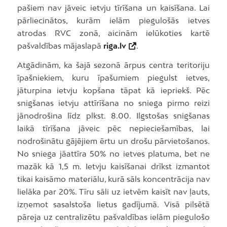
pašiem nav jāveic ietvju tīrīšana un kaisīšana. Lai
pārliecinātos, kurām ielām piegulošās ietves
atrodas RVC zonā, aicinām ielūkoties kartē
pašvaldības mājaslapā
riga.lv
.
Atgādinām, ka šajā sezonā ārpus centra teritoriju
īpašniekiem, kuru īpašumiem piegulst ietves,
jāturpina ietvju kopšana tāpat kā iepriekš. Pēc
snigšanas ietvju attīrīšana no sniega pirmo reizi
jānodrošina līdz plkst. 8.00. Ilgstošas snigšanas
laikā tīrīšana jāveic pēc nepieciešamības, lai
nodrošinātu gājējiem ērtu un drošu pārvietošanos.
No sniega jāattīra 50% no ietves platuma, bet ne
mazāk kā 1,5 m. Ietvju kaisīšanai drīkst izmantot
tikai kaisāmo materiālu, kurā sāls koncentrācija nav
lielāka par 20%. Tīru sāli uz ietvēm kaisīt nav ļauts,
izņemot sasalstoša lietus gadījumā. Visā pilsētā
pāreja uz centralizētu pašvaldības ielām piegulošo