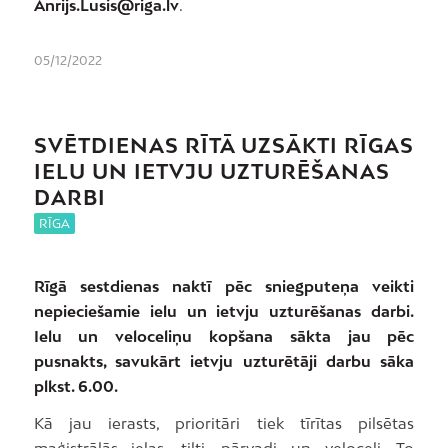
Anrijs.Lusis@riga.lv
.
05/12/2022
SVĒTDIENAS RĪTĀ UZSĀKTI RĪGAS
IELU UN IETVJU UZTURĒŠANAS
DARBI
RĪGA
Rīgā sestdienas naktī pēc sniegputeņa veikti
nepieciešamie ielu un ietvju uzturēšanas darbi.
Ielu un veloceliņu kopšana sākta jau pēc
pusnakts, savukārt ietvju uzturētāji darbu sāka
plkst. 6.00.
Kā jau ierasts, prioritāri tiek tīrītas pilsētas