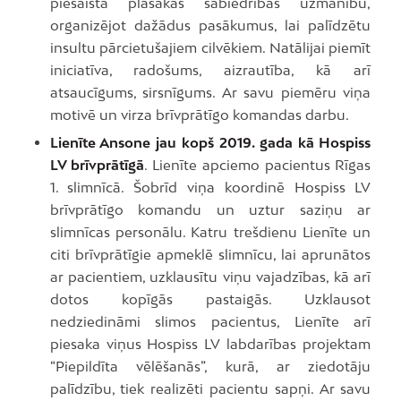
piesaista plašākas sabiedrības uzmanību,
organizējot dažādus pasākumus, lai palīdzētu
insultu pārcietušajiem cilvēkiem. Natālijai piemīt
iniciatīva, radošums, aizrautība, kā arī
atsaucīgums, sirsnīgums. Ar savu piemēru viņa
motivē un virza brīvprātīgo komandas darbu.
Lienīte Ansone jau kopš 2019. gada kā Hospiss
LV brīvprātīgā
. Lienīte apciemo pacientus Rīgas
1. slimnīcā. Šobrīd viņa koordinē Hospiss LV
brīvprātīgo komandu un uztur saziņu ar
slimnīcas personālu. Katru trešdienu Lienīte un
citi brīvprātīgie apmeklē slimnīcu, lai aprunātos
ar pacientiem, uzklausītu viņu vajadzības, kā arī
dotos kopīgās pastaigās. Uzklausot
nedziedināmi slimos pacientus, Lienīte arī
piesaka viņus Hospiss LV labdarības projektam
“Piepildīta vēlēšanās”, kurā, ar ziedotāju
palīdzību, tiek realizēti pacientu sapņi. Ar savu