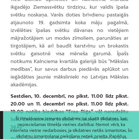
ikgadējo Ziemassvētku tirdziņu, kur valdīs īpaša
svētku noskaņa. Varēs doties brīvdienu pastaigās
atjaunoto 19. gadsimta koka māju pagalmā,
izvēlēties īpašas svētku dāvanas no vietējiem
mājražotājiem un modes zīmoliem, parunāties ar
tirgotājiem, kā arī baudīt karstvīnu un brokastis
svētku gaisotnē visa mēneša garumā. Īpašs
notikums Kalnciema kvartāla galerijā būs “Mākslas
medības”, kur savus darbus piedāvās aplūkot un
iegādāties jaunie mākslinieki no Latvijas Mākslas
akadēmijas.
Sestdien, 10. decembrī, no plkst. 11.00 līdz plkst.
20.00 un 11. decembrī no plkst. 11.00 līdz plkst.
19.00 notiks biedrības “Free Riga” vēl neredzētu
Šī tīmekļvietne izmanto sīkdatnes, tai skaitā sīkdatnes, kas
lietu Ziemassvētku tirdziņš “Viskaļos” (Viskaļu ielā
nepieciešamas tīmekļa vietnes darbībai. Ņemot vērā, ka
36A).
interneta vietne nedarbosies, ja sīkdatnes netiks izmantotas, šo
sīkdatņu izmantošanai piekrišana netiek prasīta. Papildus
Divās nedēļas nogalēs – 10. un 11., kā arī 17. un 18.