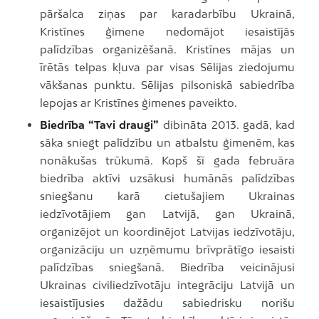
pāršalca ziņas par karadarbību Ukrainā,
Kristīnes ģimene nedomājot iesaistījās
palīdzības organizēšanā. Kristīnes mājas un
īrētās telpas kļuva par visas Sēlijas ziedojumu
vākšanas punktu. Sēlijas pilsoniskā sabiedrība
lepojas ar Kristīnes ģimenes paveikto.
Biedrība “Tavi draugi”
dibināta 2013. gadā, kad
sāka sniegt palīdzību un atbalstu ģimenēm, kas
nonākušas trūkumā. Kopš šī gada februāra
biedrība aktīvi uzsākusi humānās palīdzības
sniegšanu karā cietušajiem Ukrainas
iedzīvotājiem gan Latvijā, gan Ukrainā,
organizējot un koordinējot Latvijas iedzīvotāju,
organizāciju un uzņēmumu brīvprātīgo iesaisti
palīdzības sniegšanā. Biedrība veicinājusi
Ukrainas civiliedzīvotāju integrāciju Latvijā un
iesaistījusies dažādu sabiedrisku norišu