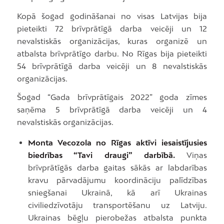
Kopā šogad godināšanai no visas Latvijas bija
pieteikti 72 brīvprātīgā darba veicēji un 12
nevalstiskās organizācijas, kuras organizē un
atbalsta brīvprātīgo darbu. No Rīgas bija pieteikti
54 brīvprātīgā darba veicēji un 8 nevalstiskās
organizācijas.
Šogad “Gada brīvprātīgais 2022” goda zīmes
saņēma 5 brīvprātīgā darba veicēji un 4
nevalstiskās organizācijas.
Monta Vecozola no Rīgas aktīvi iesaistījusies
biedrības “Tavi draugi” darbībā.
Viņas
brīvprātīgās darba gaitas sākās ar labdarības
kravu pārvadājumu koordināciju palīdzības
sniegšanai Ukrainā, kā arī Ukrainas
civiliedzīvotāju transportēšanu uz Latviju.
Ukrainas bēgļu pierobežas atbalsta punkta