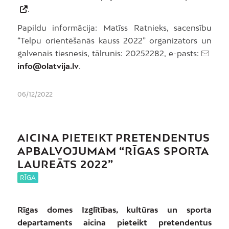
.
Papildu informācija: Matīss Ratnieks, sacensību
“Telpu orientēšanās kauss 2022” organizators un
galvenais tiesnesis, tālrunis: 20252282, e-pasts:
info@olatvija.lv
.
06/12/2022
AICINA PIETEIKT PRETENDENTUS
APBALVOJUMAM “RĪGAS SPORTA
LAUREĀTS 2022”
RĪGA
Rīgas domes Izglītības, kultūras un sporta
departaments aicina pieteikt pretendentus