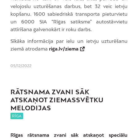
velojoslu uzturēšanas darbus, bet 32 veic ietvju
kopšanu. 1600 sabiedriskā transporta pieturvietu
un 6000 SIA “Rīgas satiksme” autostāvvietu
attīrīšana galvenokārt ir roku darbs.
Sīkāka informācija par ielu un ietvju uzturēšanu
ziemā atrodama
riga.lv/ziema
05/12/2022
RĀTSNAMA ZVANI SĀK
ATSKAŅOT ZIEMASSVĒTKU
MELODIJAS
RĪGA
Rīgas rātsnama zvani sāk atskaņot speciālu