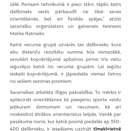
zālē. Pavisam tehnikumā ir pieci stāvi, tāpēc katrs
dalībnieks varēs pārbaudīt ne tikai savas
orientēšanās, bet arī fiziskās spējas,” atzīst
sacensību organizators un galvenais tiesnesis
Matīss Ratnieks.
Katrā vecuma grupā uzvarēs tas dalībnieks, kura
abu distanču rezultātu summa būs vismazākā,
savukārt kopvērtējumā apbalvos pirmo trīs vietu
ieguvējus katrā no vecuma grupām. Lai iegūtu
ieskaiti kopvērtējumā, ir jāpiedalās vismaz četros
no sešiem sezonas posmiem.
Sacensības atbalsta Rīgas pašvaldība. To mērķis ir
apliecināt orientēšanos kā pieejamu sporta veidu
jebkuram dzimumam un vecumam, kā arī
noskaidrot ātrākos orientieristus telpās. Vairāk par
pasākuma norisi, kur katrā posmā piedalās ap 350-
400 dalībnieku, ir iespējams uzzināt
tīmekļvietnē