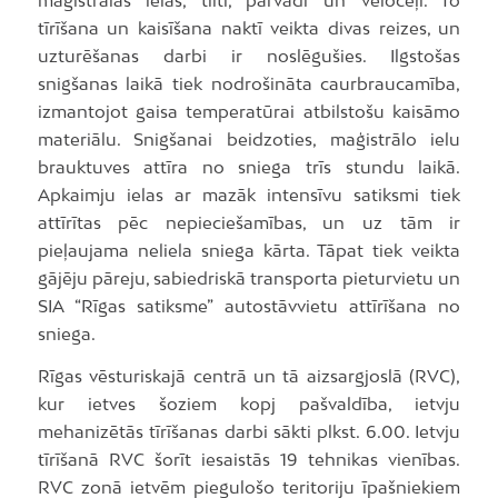
maģistrālās ielas, tilti, pārvadi un veloceļi. To
tīrīšana un kaisīšana naktī veikta divas reizes, un
uzturēšanas darbi ir noslēgušies. Ilgstošas
snigšanas laikā tiek nodrošināta caurbraucamība,
izmantojot gaisa temperatūrai atbilstošu kaisāmo
materiālu. Snigšanai beidzoties, maģistrālo ielu
brauktuves attīra no sniega trīs stundu laikā.
Apkaimju ielas ar mazāk intensīvu satiksmi tiek
attīrītas pēc nepieciešamības, un uz tām ir
pieļaujama neliela sniega kārta. Tāpat tiek veikta
gājēju pāreju, sabiedriskā transporta pieturvietu un
SIA “Rīgas satiksme” autostāvvietu attīrīšana no
sniega.
Rīgas vēsturiskajā centrā un tā aizsargjoslā (RVC),
kur ietves šoziem kopj pašvaldība, ietvju
mehanizētās tīrīšanas darbi sākti plkst. 6.00. Ietvju
tīrīšanā RVC šorīt iesaistās 19 tehnikas vienības.
RVC zonā ietvēm piegulošo teritoriju īpašniekiem