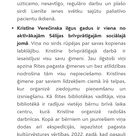
uzticamo, nesavtīgo, regulāro darbu un plašo
sirdi Lienīte ienes svētku sajūtu paliatīvo
pacientu ikdienā.
Kristīne Verečinska ilgus gadus ir viena no
aktīvākajām Sēlijas brīvprātīgajām sociālajā
jomā
. Viņa no sirds rūpējas par savas kopienas
labklājību. Kristīne brīvprātīgajā darbā ir
iesaistījusi visu savu ģimeni. Jau ilgstoši viņi
apzina Rites pagasta ģimenes un bez atlīdzības
nodrošina tām visu nepieciešamo. Kristīnes
ģimene par saviem līdzekļiem ciemā īrē telpas,
kur organizē ziedojumu pieņemšanu un
izsniegšanu. Kā Rites bibliotēkas vadītāja, viņa
bibliotēkā ir radījusi vietējo bērnu brīvā laika
centru, kurā Kristīne organizē radošās
darbnīcas. Kopā ar bērniem un jauniešiem viņa
dodas arī ekspedīcijās, iepazīstot pagasta
kultūrvēstures vērtības. 2022. gadā, kad pasauli