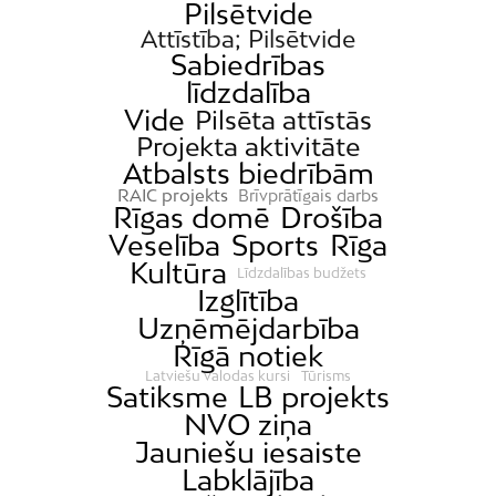
Pilsētvide
Attīstība; Pilsētvide
Sabiedrības
līdzdalība
Vide
Pilsēta attīstās
Projekta aktivitāte
Atbalsts biedrībām
RAIC projekts
Brīvprātīgais darbs
Rīgas domē
Drošība
Veselība
Sports
Rīga
Kultūra
Līdzdalības budžets
Izglītība
Uzņēmējdarbība
Rīgā notiek
Latviešu valodas kursi
Tūrisms
Satiksme
LB projekts
NVO ziņa
Jauniešu iesaiste
Labklājība