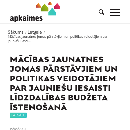
Sākums
Latgale
/
/
Mācības jaunatnes jomas pārstāvjiem un politikas veidotājiem par
jauniešu iesai...
MĀCĪBAS JAUNATNES
JOMAS PĀRSTĀVJIEM UN
POLITIKAS VEIDOTĀJIEM
PAR JAUNIEŠU IESAISTI
LĪDZDALĪBAS BUDŽETA
ĪSTENOŠANĀ
LATGALE
15/05/2023