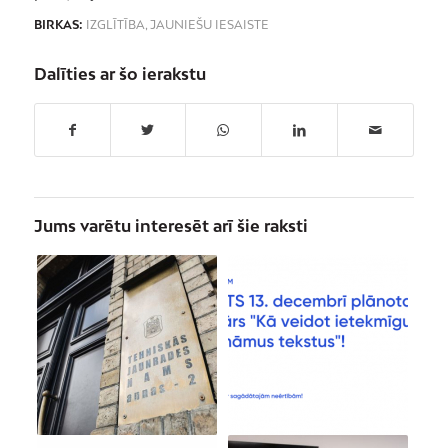
BIRKAS:
IZGLĪTĪBA
,
JAUNIEŠU IESAISTE
Dalīties ar šo ierakstu
Jums varētu interesēt arī šie raksti