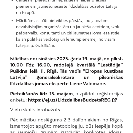
piemēriem jauniešu iesaistē līdzdalības bužetos Latvijā
un Eiropā.
Mācībām aicināti pieteikties pārstāvji no jaunatnes
nevalstiskajām organizācijām un jauniešu centriem, skolu
pašpārvalžu konsultanti un citi jaunatnes jomā iesaistītie,
kā arī politikas veidotāji un lēmumpieņēmēji no visām
Latvijas pašvaldībām.
Mācības norisināsies 2023. gada 19. maijā, no plkst.
10.00 līdz 16.00, radošajā kvartālā “Lastādija”
Puškina ielā 11, Rīgā. Tās vadīs “Eiropas kustības
Latvijā” ģenerālsekretāre un pilsoniskās
līdzdalības jomas eksperte Liene Valdmane.
Pieteikšanās līdz 15. maijam
, aizpildot reģistrācijas
anketu:
https://ej.uz/LidzdalibasBudzetsREG
Vietu skaits ierobežots.
Pēc mācību noslēguma 2-3 dalībniekiem no Rīgas,
izmantojot apgūto metodoloģiju, būs iespēja kopā
ar jauniešu grupām izstrādāt konkrētas idejas,