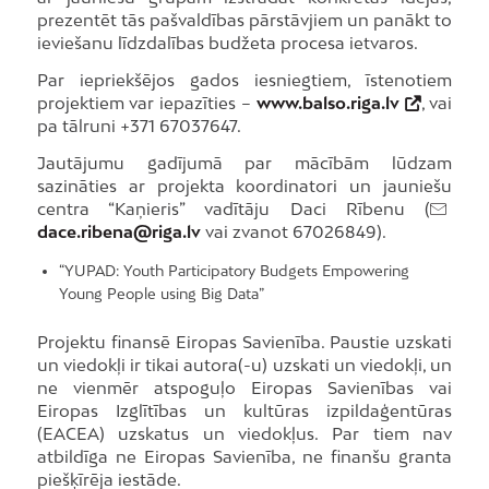
prezentēt tās pašvaldības pārstāvjiem un panākt to
ieviešanu līdzdalības budžeta procesa ietvaros.
Par iepriekšējos gados iesniegtiem, īstenotiem
projektiem var iepazīties –
www.balso.riga.lv
, vai
pa tālruni +371 67037647.
Jautājumu gadījumā par mācībām lūdzam
sazināties ar projekta koordinatori un jauniešu
centra “Kaņieris” vadītāju Daci Rībenu (
dace.ribena@riga.lv
vai zvanot 67026849).
“YUPAD: Youth Participatory Budgets Empowering
Young People using Big Data”
Projektu finansē Eiropas Savienība. Paustie uzskati
un viedokļi ir tikai autora(-u) uzskati un viedokļi, un
ne vienmēr atspoguļo Eiropas Savienības vai
Eiropas Izglītības un kultūras izpildaģentūras
(EACEA) uzskatus un viedokļus. Par tiem nav
atbildīga ne Eiropas Savienība, ne finanšu granta
piešķīrēja iestāde.