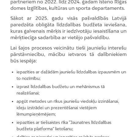
partneriem no 2022. līdz 2024. gadam īsteno Rīgas
domes Izglītības, kultūras un sporta departaments.
Sākot ar 2025. gadu visās pašvaldībās Latvijā
paredzēta obligāta līdzdalības budžeta ieviešana,
kuras galvenais mērķis ir iedzīvotāju iesaistīšana un
mērķtiecīga sadarbība ar vietējo pašvaldību.
Lai šajos procesos veicinātu tieši jauniešu interešu
pārstāvniecību, mācību ietvaros tā dalībniekiem
būs iespēja:
iepazīties ar dažādām jauniešu līdzdalības izpausmēm un
to nozīmību;
izprast līdzdalības budžetu un mehānismus tā
realizēšanai;
apgūt metodes un rīkus jauniešu viedokļu izzināšanai,
ideju izstrādei un prezentēšanai vietējiem
lēmumpieņēmējiem;
iepazīties ar tiešsaistes rīka “Jaunatnes līdzdalības
budžeta platforma” lietošanu;
dalīties ar pieredzi un iepazīties ar labās prakses