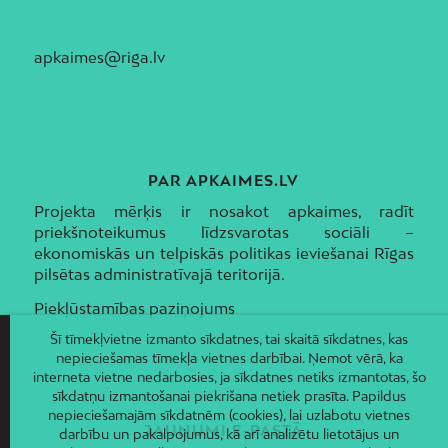
apkaimes@riga.lv
PAR APKAIMES.LV
Projekta mērķis ir nosakot apkaimes, radīt
priekšnoteikumus līdzsvarotas sociāli –
ekonomiskās un telpiskās politikas ieviešanai Rīgas
pilsētas administratīvajā teritorijā.
Piekļūstamības paziņojums
Šī tīmekļvietne izmanto sīkdatnes, tai skaitā sīkdatnes, kas
nepieciešamas tīmekļa vietnes darbībai. Ņemot vērā, ka
interneta vietne nedarbosies, ja sīkdatnes netiks izmantotas, šo
sīkdatņu izmantošanai piekrišana netiek prasīta. Papildus
nepieciešamajām sīkdatnēm (cookies), lai uzlabotu vietnes
JAUNUMI E-PASTĀ
darbību un pakalpojumus, kā arī analizētu lietotājus un