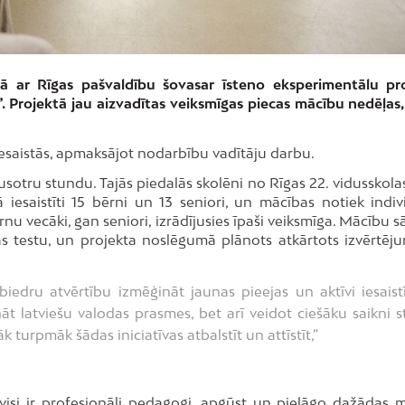
bā ar Rīgas pašvaldību šovasar īsteno eksperimentālu pr
. Projektā jau aizvadītas veiksmīgas piecas mācību nedēļas,
 iesaistās, apmaksājot nodarbību vadītāju darbu.
usotru stundu. Tajās piedalās skolēni no Rīgas 22. vidusskola
 iesaistīti 15 bērni un 13 seniori, un mācības notiek indiv
ērnu vecāki, gan seniori, izrādījusies īpaši veiksmīga. Mācību
s testu, un projekta noslēgumā plānots atkārtots izvērtējum
biedru atvērtību izmēģināt jaunas pieejas un aktīvi iesaistī
ināt latviešu valodas prasmes, bet arī veidot ciešāku saikni s
turpmāk šādas iniciatīvas atbalstīt un attīstīt,”
e visi ir profesionāli pedagogi, apgūst un pielāgo dažādas 