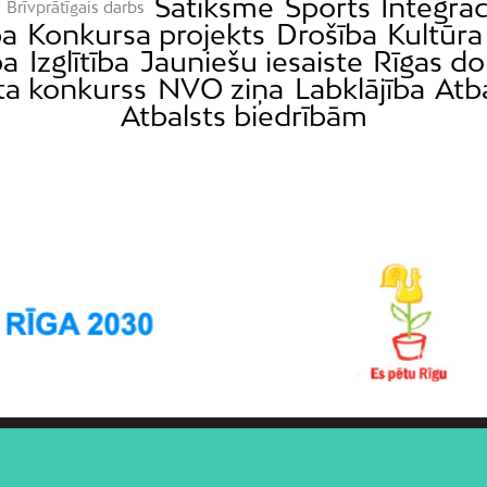
Satiksme
Sports
Integrāc
Brīvprātīgais darbs
ba
Konkursa projekts
Drošība
Kultūra
ba
Izglītība
Jauniešu iesaiste
Rīgas d
ta konkurss
NVO ziņa
Labklājība
Atb
Atbalsts biedrībām