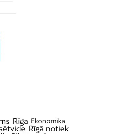
ms
Rīga
Ekonomika
lsētvide
Rīgā notiek