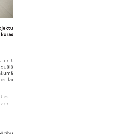
ojektu
 kuras
s un J.
iduālā
 sākumā
s, lai
ties
tarp
mācību