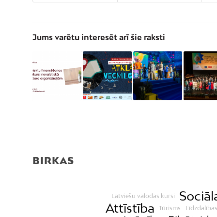
Jums varētu interesēt arī šie raksti
BIRKAS
Sociāl
Latviešu valodas kursi
Attīstība
Tūrisms
Līdzdalība