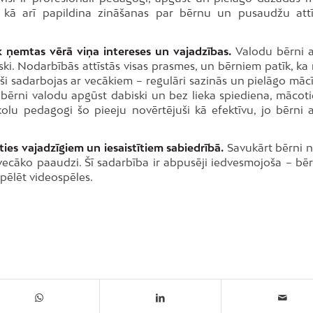
kā arī papildina zināšanas par bērnu un pusaudžu attī
 ņemtas vērā viņa intereses un vajadzības.
Valodu bērni 
ski. Nodarbībās attīstās visas prasmes, un bērniem patīk, ka 
 cieši sadarbojas ar vecākiem – regulāri sazinās un pielāgo mā
– bērni valodu apgūst dabiski un bez lieka spiediena, mācoti
olu pedagogi šo pieeju novērtējuši kā efektīvu, jo bērni 
ties vajadzīgiem un iesaistītiem sabiedrībā.
Savukārt bērni ne
 vecāko paaudzi. Šī sadarbība ir abpusēji iedvesmojoša – bēr
pēlēt videospēles.