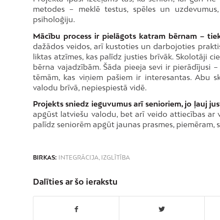
metodes – meklē testus, spēles un uzdevumus, 
psiholoģiju.
Mācību process ir pielāgots katram bērnam – tiek
dažādos veidos, arī kustoties un darbojoties prakti
liktas atzīmes, kas palīdz justies brīvāk. Skolotāji
bērna vajadzībām. Šāda pieeja sevi ir pierādījusi 
tēmām, kas viņiem pašiem ir interesantas. Abu sk
valodu brīvā, nepiespiestā vidē.
Projekts sniedz ieguvumus arī senioriem, jo ļauj jus
apgūst latviešu valodu, bet arī veido attiecības ar
palīdz seniorēm apgūt jaunas prasmes, piemēram, s
BIRKAS:
INTEGRĀCIJA
,
IZGLĪTĪBA
Dalīties ar šo ierakstu