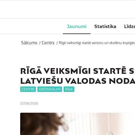
Jaunumi
Statistika
Līdz
Sākums
Centrs
/
/
Rīgā veiksmīgi startē senioru un skolēnu kopīgās 
RĪGĀ VEIKSMĪGI STARTĒ
LATVIEŠU VALODAS NOD
CENTRS
,
GRĪZIŅKALNS
,
RĪGA
25/06/2026