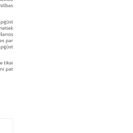
stības
apgūst
netiek
cīšanos
es par
apgūst
 tikai
ni pat