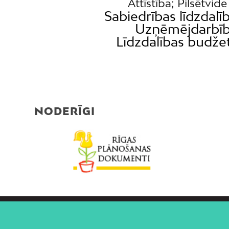
Attīstība; Pilsētvide
Sabiedrības līdzdalī
Uzņēmējdarbī
Līdzdalības budže
NODERĪGI