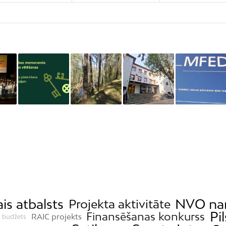
ais atbalsts
NVO na
Projekta aktivitāte
Pi
Finansēšanas konkurss
RAIC projekts
s budžets