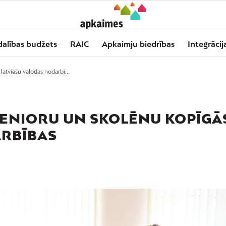
dalības budžets
RAIC
Apkaimju biedrības
Integrācij
latviešu valodas nodarbī...
 SENIORU UN SKOLĒNU KOPĪGĀ
ARBĪBAS