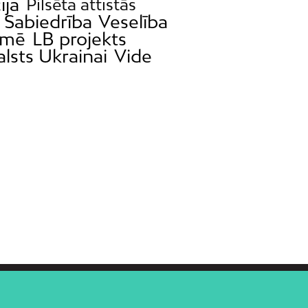
ija
Pilsēta attīstās
Sabiedrība
Veselība
omē
LB projekts
alsts Ukrainai
Vide