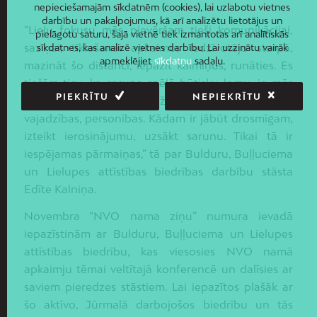
nepieciešamajām sīkdatnēm (cookies), lai uzlabotu vietnes
darbību un pakalpojumus, kā arī analizētu lietotājus un
“Lielu fokusu mēs pievēršam tieši komunikācijai,
pielāgotu saturu, šajā vietnē tiek izmantotas arī analītiskās
saziņai, tīklošanai apkaimes iedzīvotāju starpā,
sīkdatnes, kas analizē vietnes darbību. Lai uzzinātu vairāk
apmeklējiet
sīkdatņu
sadaļu.
mazināt šo distanci, iepazīt kaimiņus, runāties. Es
tiešām ticu, ka saruna spēlē būtisku lomu, jo mēs
PIEKRĪTU
NEPIEKRĪTU
apkaimēs esam ļoti dažādi cilvēki – dažādas
vajadzības, personības. Kādam ir jābūt drosmīgam,
izteikt ierosinājumu, uzsākt sarunu. Tikai tā ir
iespējamas pārmaiņas,” tā par Bulduru, Buļļuciema
un Lielupes attīstības biedrības darbību stāsta
Edīte Kalniņa.
Novembra “NVO nama ziņu” numura ievadā
iepazīstinām ar Bulduru, Buļļuciema un Lielupes
attīstības biedrību, kas viesosies NVO namā
apkaimju tēmai veltītajā konferencē un dalīsies ar
saviem pieredzes stāstiem. Lai iepazītos plašāk ar
šo aktīvo, Jūrmalā darbojošos biedrību un tās