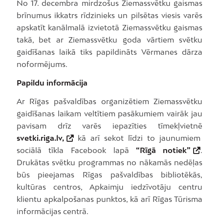
No 17. decembra mirdzošus Ziemassvētku gaismas
brīnumus ikkatrs rīdzinieks un pilsētas viesis varēs
apskatīt kanālmalā izvietotā Ziemassvētku gaismas
takā, bet ar Ziemassvētku goda vārtiem svētku
gaidīšanas laikā tiks papildināts Vērmanes dārza
noformējums.
Papildu informācija
Ar Rīgas pašvaldības organizētiem Ziemassvētku
gaidīšanas laikam veltītiem pasākumiem vairāk jau
pavisam drīz varēs iepazīties tīmekļvietnē
svetki.riga.lv,
kā arī sekot līdzi to jaunumiem
sociālā tīkla Facebook lapā
“Rīgā notiek”
.
Drukātas svētku programmas no nākamās nedēļas
būs pieejamas Rīgas pašvaldības bibliotēkās,
kultūras centros, Apkaimju iedzīvotāju centru
klientu apkalpošanas punktos, kā arī Rīgas Tūrisma
informācijas centrā.