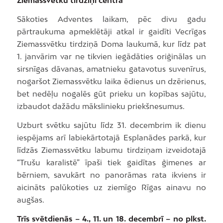
Ziemassvētku tirdziņi centrā
Sākoties Adventes laikam, pēc divu gadu
pārtraukuma apmeklētāji atkal ir gaidīti Vecrīgas
Ziemassvētku tirdziņā Doma laukumā, kur līdz pat
1. janvārim var ne tikvien iegādāties oriģinālas un
sirsnīgas dāvanas, amatnieku gatavotus suvenīrus,
nogaršot Ziemassvētku laika ēdienus un dzērienus,
bet nedēļu nogalēs gūt prieku un kopības sajūtu,
izbaudot dažādu mākslinieku priekšnesumus.
Uzburt svētku sajūtu līdz 31. decembrim ik dienu
iespējams arī labiekārtotajā Esplanādes parkā, kur
līdzās Ziemassvētku labumu tirdziņam izveidotajā
“Trušu karalistē” īpaši tiek gaidītas ģimenes ar
bērniem, savukārt no panorāmas rata ikviens ir
aicināts palūkoties uz ziemīgo Rīgas ainavu no
augšas.
Trīs svētdienās – 4., 11. un 18. decembrī – no plkst.