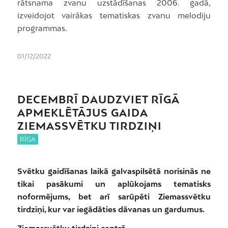
rātsnama zvanu uzstādīšanas 2006. gadā,
izveidojot vairākas tematiskas zvanu melodiju
programmas.
01/12/2022
DECEMBRĪ DAUDZVIET RĪGĀ
APMEKLĒTĀJUS GAIDA
ZIEMASSVĒTKU TIRDZIŅI
RĪGA
Svētku gaidīšanas laikā galvaspilsētā norisinās ne
tikai pasākumi un aplūkojams tematisks
noformējums, bet arī sarūpēti Ziemassvētku
tirdziņi, kur var iegādāties dāvanas un gardumus.