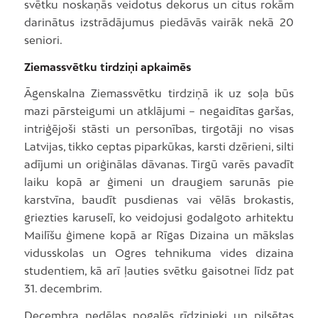
svētku noskaņās veidotus dekorus un citus rokām
darinātus izstrādājumus piedāvās vairāk nekā 20
seniori.
Ziemassvētku tirdziņi apkaimēs
Āgenskalna Ziemassvētku tirdziņā ik uz soļa būs
mazi pārsteigumi un atklājumi – negaidītas garšas,
intriģējoši stāsti un personības, tirgotāji no visas
Latvijas, tikko ceptas piparkūkas, karsti dzērieni, silti
adījumi un oriģinālas dāvanas. Tirgū varēs pavadīt
laiku kopā ar ģimeni un draugiem sarunās pie
karstvīna, baudīt pusdienas vai vēlās brokastis,
griezties karuselī, ko veidojusi godalgoto arhitektu
Mailīšu ģimene kopā ar Rīgas Dizaina un mākslas
vidusskolas un Ogres tehnikuma vides dizaina
studentiem, kā arī ļauties svētku gaisotnei līdz pat
31. decembrim.
Decembra nedēļas nogalēs rīdzinieki un pilsētas