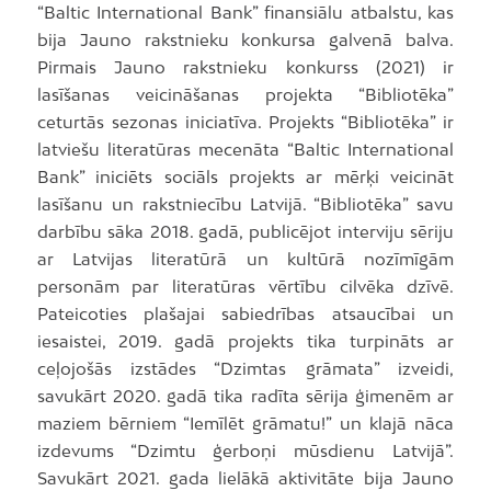
“Baltic International Bank” finansiālu atbalstu, kas
bija Jauno rakstnieku konkursa galvenā balva.
Pirmais Jauno rakstnieku konkurss (2021) ir
lasīšanas veicināšanas projekta “Bibliotēka”
ceturtās sezonas iniciatīva. Projekts “Bibliotēka” ir
latviešu literatūras mecenāta “Baltic International
Bank” iniciēts sociāls projekts ar mērķi veicināt
lasīšanu un rakstniecību Latvijā. “Bibliotēka” savu
darbību sāka 2018. gadā, publicējot interviju sēriju
ar Latvijas literatūrā un kultūrā nozīmīgām
personām par literatūras vērtību cilvēka dzīvē.
Pateicoties plašajai sabiedrības atsaucībai un
iesaistei, 2019. gadā projekts tika turpināts ar
ceļojošās izstādes “Dzimtas grāmata” izveidi,
savukārt 2020. gadā tika radīta sērija ģimenēm ar
maziem bērniem “Iemīlēt grāmatu!” un klajā nāca
izdevums “Dzimtu ģerboņi mūsdienu Latvijā”.
Savukārt 2021. gada lielākā aktivitāte bija Jauno