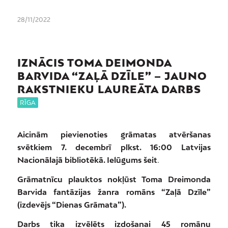
28/11/2022
IZNĀCIS TOMA DEIMONDA
BARVIDA “ZAĻĀ DZĪLE” – JAUNO
RAKSTNIEKU LAUREĀTA DARBS
RĪGA
Aicinām pievienoties grāmatas atvēršanas
svētkiem 7. decembrī plkst. 16:00 Latvijas
Nacionālajā bibliotēkā.
Ielūgums šeit
.
Grāmatnīcu plauktos nokļūst Toma Dreimonda
Barvida fantāzijas žanra romāns “Zaļā Dzīle”
(izdevējs “Dienas Grāmata”).
Darbs tika izvēlēts izdošanai 45 romānu