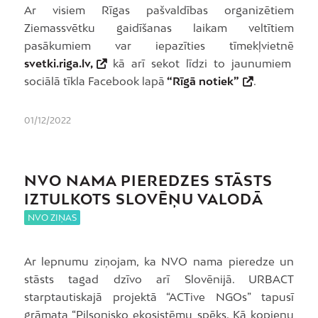
Ar visiem Rīgas pašvaldības organizētiem
Ziemassvētku gaidīšanas laikam veltītiem
pasākumiem var iepazīties tīmekļvietnē
svetki.riga.lv,
kā arī sekot līdzi to jaunumiem
sociālā tīkla Facebook lapā
“Rīgā notiek”
.
01/12/2022
NVO NAMA PIEREDZES STĀSTS
IZTULKOTS SLOVĒŅU VALODĀ
NVO ZIŅAS
Ar lepnumu ziņojam, ka NVO nama pieredze un
stāsts tagad dzīvo arī Slovēnijā. URBACT
starptautiskajā projektā “ACTive NGOs” tapusī
grāmata “Pilsonisko ekosistēmu spēks. Kā kopienu