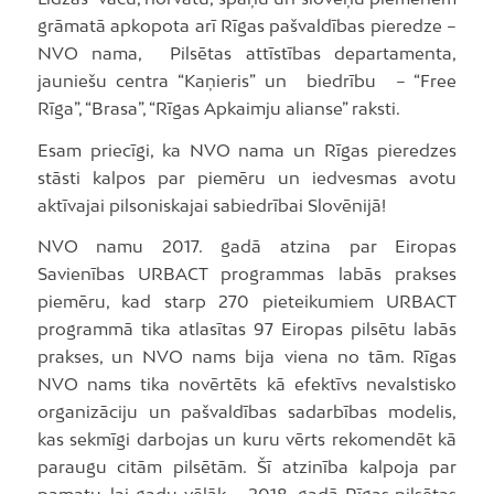
grāmatā apkopota arī Rīgas pašvaldības pieredze –
NVO nama, Pilsētas attīstības departamenta,
jauniešu centra “Kaņieris” un biedrību – “Free
Rīga”, “Brasa”, “Rīgas Apkaimju alianse” raksti.
Esam priecīgi, ka NVO nama un Rīgas pieredzes
stāsti kalpos par piemēru un iedvesmas avotu
aktīvajai pilsoniskajai sabiedrībai Slovēnijā!
NVO namu 2017. gadā atzina par Eiropas
Savienības URBACT programmas labās prakses
piemēru, kad starp 270 pieteikumiem URBACT
programmā tika atlasītas 97 Eiropas pilsētu labās
prakses, un NVO nams bija viena no tām. Rīgas
NVO nams tika novērtēts kā efektīvs nevalstisko
organizāciju un pašvaldības sadarbības modelis,
kas sekmīgi darbojas un kuru vērts rekomendēt kā
paraugu citām pilsētām. Šī atzinība kalpoja par