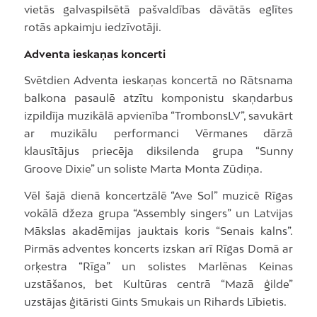
vietās galvaspilsētā pašvaldības dāvātās eglītes
rotās apkaimju iedzīvotāji.
Adventa ieskaņas koncerti
Svētdien Adventa ieskaņas koncertā no Rātsnama
balkona pasaulē atzītu komponistu skaņdarbus
izpildīja muzikālā apvienība “TrombonsLV”, savukārt
ar muzikālu performanci Vērmanes dārzā
klausītājus priecēja diksilenda grupa “Sunny
Groove Dixie” un soliste Marta Monta Zūdiņa.
Vēl šajā dienā koncertzālē “Ave Sol” muzicē Rīgas
vokālā džeza grupa “Assembly singers” un Latvijas
Mākslas akadēmijas jauktais koris “Senais kalns”.
Pirmās adventes koncerts izskan arī Rīgas Domā ar
orķestra “Rīga” un solistes Marlēnas Keinas
uzstāšanos, bet Kultūras centrā “Mazā ģilde”
uzstājas ģitāristi Gints Smukais un Rihards Lībietis.