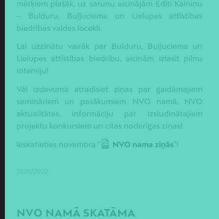
mērķiem plašāk, uz sarunu aicinājām Edīti Kalniņu
– Bulduru, Buļļuciema un Lielupes attīstības
biedrības valdes locekli.
Lai uzzinātu vairāk par Bulduru, Buļļuciema un
Lielupes attīstības biedrību, aicinām izlasīt pilnu
interviju!
Vēl izdevumā atradīsiet ziņas par gaidāmajiem
semināriem un pasākumiem NVO namā, NVO
aktualitātes, informāciju par izsludinātajiem
projektu konkursiem un citas noderīgas ziņas!
Ieskatieties novembra “
NVO nama ziņās
”!
22/11/2022
NVO NAMĀ SKATĀMA