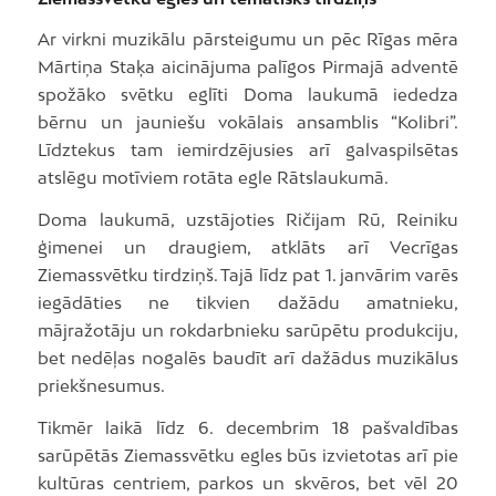
Ar virkni muzikālu pārsteigumu un pēc Rīgas mēra
Mārtiņa Staķa aicinājuma palīgos Pirmajā adventē
spožāko svētku eglīti Doma laukumā iededza
bērnu un jauniešu vokālais ansamblis “Kolibri”.
Līdztekus tam iemirdzējusies arī galvaspilsētas
atslēgu motīviem rotāta egle Rātslaukumā.
Doma laukumā, uzstājoties Ričijam Rū, Reiniku
ģimenei un draugiem, atklāts arī Vecrīgas
Ziemassvētku tirdziņš. Tajā līdz pat 1. janvārim varēs
iegādāties ne tikvien dažādu amatnieku,
mājražotāju un rokdarbnieku sarūpētu produkciju,
bet nedēļas nogalēs baudīt arī dažādus muzikālus
priekšnesumus.
Tikmēr laikā līdz 6. decembrim 18 pašvaldības
sarūpētās Ziemassvētku egles būs izvietotas arī pie
kultūras centriem, parkos un skvēros, bet vēl 20