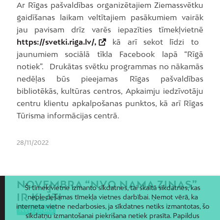
Ar Rīgas pašvaldības organizētajiem Ziemassvētku
gaidīšanas laikam veltītajiem pasākumiem vairāk
jau pavisam drīz varēs iepazīties tīmekļvietnē
https://svetki.riga.lv/,
kā arī sekot līdzi to
jaunumiem sociālā tīkla Facebook lapā “Rīgā
notiek”. Drukātas svētku programmas no nākamās
nedēļas būs pieejamas Rīgas pašvaldības
bibliotēkās, kultūras centros, Apkaimju iedzīvotāju
centru klientu apkalpošanas punktos, kā arī Rīgas
Tūrisma informācijas centrā.
28/11/2022
NOVEMBRA “NVO NAMA ZIŅAS”
Šī tīmekļvietne izmanto sīkdatnes, tai skaitā sīkdatnes, kas
IR KLĀT!
nepieciešamas tīmekļa vietnes darbībai. Ņemot vērā, ka
interneta vietne nedarbosies, ja sīkdatnes netiks izmantotas, šo
NVO ZIŅAS
sīkdatņu izmantošanai piekrišana netiek prasīta. Papildus