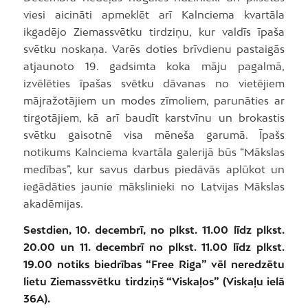
viesi aicināti apmeklēt arī Kalnciema kvartāla
ikgadējo Ziemassvētku tirdziņu, kur valdīs īpaša
svētku noskaņa. Varēs doties brīvdienu pastaigās
atjaunoto 19. gadsimta koka māju pagalmā,
izvēlēties īpašas svētku dāvanas no vietējiem
mājražotājiem un modes zīmoliem, parunāties ar
tirgotājiem, kā arī baudīt karstvīnu un brokastis
svētku gaisotnē visa mēneša garumā. Īpašs
notikums Kalnciema kvartāla galerijā būs “Mākslas
medības”, kur savus darbus piedāvās aplūkot un
iegādāties jaunie mākslinieki no Latvijas Mākslas
akadēmijas.
Sestdien, 10. decembrī, no plkst. 11.00 līdz plkst.
20.00 un 11. decembrī no plkst. 11.00 līdz plkst.
19.00 notiks biedrības “Free Riga” vēl neredzētu
lietu Ziemassvētku tirdziņš “Viskaļos” (Viskaļu ielā
36A).