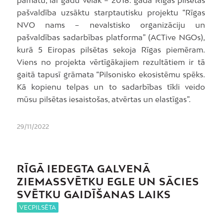
pamatu, lai gadu vēlāk – 2018. gadā Rīgas pilsētas
pašvaldība uzsāktu starptautisku projektu “Rīgas
NVO nams – nevalstisko organizāciju un
pašvaldības sadarbības platforma” (ACTive NGOs),
kurā 5 Eiropas pilsētas sekoja Rīgas piemēram.
Viens no projekta vērtīgākajiem rezultātiem ir tā
gaitā tapusī grāmata “Pilsonisko ekosistēmu spēks.
Kā kopienu telpas un to sadarbības tīkli veido
mūsu pilsētas iesaistošas, atvērtas un elastīgas”.
29/11/2022
RĪGĀ IEDEGTA GALVENĀ
ZIEMASSVĒTKU EGLE UN SĀCIES
SVĒTKU GAIDĪŠANAS LAIKS
VECPILSĒTA