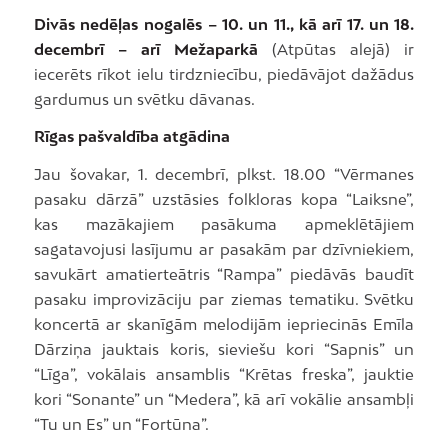
Divās nedēļas nogalēs – 10. un 11., kā arī 17. un 18.
decembrī – arī Mežaparkā
(Atpūtas alejā) ir
iecerēts rīkot ielu tirdzniecību, piedāvājot dažādus
gardumus un svētku dāvanas.
Rīgas pašvaldība atgādina
Jau šovakar, 1. decembrī, plkst. 18.00 “Vērmanes
pasaku dārzā” uzstāsies folkloras kopa “Laiksne”,
kas mazākajiem pasākuma apmeklētājiem
sagatavojusi lasījumu ar pasakām par dzīvniekiem,
savukārt amatierteātris “Rampa” piedāvās baudīt
pasaku improvizāciju par ziemas tematiku. Svētku
koncertā ar skanīgām melodijām iepriecinās Emīla
Dārziņa jauktais koris, sieviešu kori “Sapnis” un
“Līga”, vokālais ansamblis “Krētas freska”, jauktie
kori “Sonante” un “Medera”, kā arī vokālie ansambļi
“Tu un Es” un “Fortūna”.