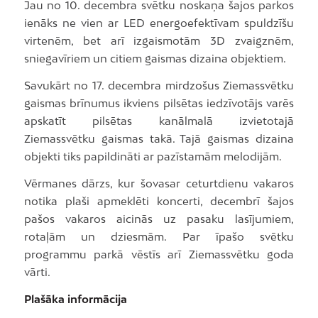
Jau no 10. decembra svētku noskaņa šajos parkos
ienāks ne vien ar LED energoefektīvam spuldzīšu
virtenēm, bet arī izgaismotām 3D zvaigznēm,
sniegavīriem un citiem gaismas dizaina objektiem.
Savukārt no 17. decembra mirdzošus Ziemassvētku
gaismas brīnumus ikviens pilsētas iedzīvotājs varēs
apskatīt pilsētas kanālmalā izvietotajā
Ziemassvētku gaismas takā. Tajā gaismas dizaina
objekti tiks papildināti ar pazīstamām melodijām.
Vērmanes dārzs, kur šovasar ceturtdienu vakaros
notika plaši apmeklēti koncerti, decembrī šajos
pašos vakaros aicinās uz pasaku lasījumiem,
rotaļām un dziesmām. Par īpašo svētku
programmu parkā vēstīs arī Ziemassvētku goda
vārti.
Plašāka informācija