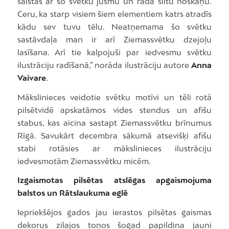
saistās ar šo svētku jūsmu un rada siltu noskaņu.
Ceru, ka starp visiem šiem elementiem katrs atradīs
kādu sev tuvu tēlu. Neatņemama šo svētku
sastāvdaļa man ir arī Ziemassvētku dzejoļu
lasīšana. Arī tie kalpojuši par iedvesmu svētku
ilustrāciju radīšanā,” norāda ilustrāciju autore
Anna
Vaivare
.
Mākslinieces veidotie svētku motīvi un tēli rotā
pilsētvidē apskatāmos vides stendus un afišu
stabus, kas aicina sastapt Ziemassvētku brīnumus
Rīgā. Savukārt decembra sākumā atsevišķi afišu
stabi rotāsies ar mākslinieces ilustrāciju
iedvesmotām Ziemassvētku micēm.
Izgaismotas pilsētas atslēgas apgaismojuma
balstos un Rātslaukuma eglē
Iepriekšējos gados jau ierastos pilsētas gaismas
dekorus zilajos toņos šogad papildina jauni