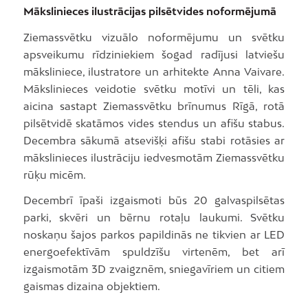
Mākslinieces ilustrācijas pilsētvides noformējumā
Ziemassvētku vizuālo noformējumu un svētku
apsveikumu rīdziniekiem šogad radījusi latviešu
māksliniece, ilustratore un arhitekte Anna Vaivare.
Mākslinieces veidotie svētku motīvi un tēli, kas
aicina sastapt Ziemassvētku brīnumus Rīgā, rotā
pilsētvidē skatāmos vides stendus un afišu stabus.
Decembra sākumā atsevišķi afišu stabi rotāsies ar
mākslinieces ilustrāciju iedvesmotām Ziemassvētku
rūķu micēm.
Decembrī īpaši izgaismoti būs 20 galvaspilsētas
parki, skvēri un bērnu rotaļu laukumi. Svētku
noskaņu šajos parkos papildinās ne tikvien ar LED
energoefektīvām spuldzīšu virtenēm, bet arī
izgaismotām 3D zvaigznēm, sniegavīriem un citiem
gaismas dizaina objektiem.