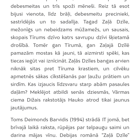
debesmeitas un trīs spoži mēneši. Reiz tā esot
bijusi vienota, līdz brāļi, debesmeitu precinieki,
sastrīdējās un to sadalīja. Tagad Zaļā Dzīle,
mežonīgs un nebeidzams mūžamežs, un sausais,
skopais Tīrums dzīvo katrs savrupu dzīvi šķietamā
drošībā. Tomēr gan Tīrumā, gan Zaļajā Dzīlē
pamazām mostas kā jauni, tā aizmirsti spēki, kas
tiecas iegūt vai iznīcināt. Zaļās Dzīles bangas arvien
niknāk sitas pret Tīruma krastiem, un cilvēku
apmetnēs sākas cīkstēšanās par ļaužu prātiem un
sirdīm. Kas izjaucis līdzsvaru starp abām pasaules
daļām? Meklējot atbildi senās dziesmās, Vārmas
ciema Dižais rakstotājs Hauko atrod tikai jaunus
jautājumus.
Toms Deimonds Barvidis (1994) strādā IT jomā, bet
brīvajā laikā raksta, rūpējas par telpaugu saimi un
darina mājas vīnu. Debijas romānā “Zaļā Dzīle”