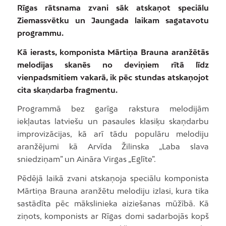
Rīgas rātsnama zvani sāk atskaņot speciālu
Ziemassvētku un Jaungada laikam sagatavotu
programmu.
Kā ierasts, komponista Mārtiņa Brauna aranžētās
melodijas skanēs no deviņiem rītā līdz
vienpadsmitiem vakarā, ik pēc stundas atskaņojot
cita skaņdarba fragmentu.
Programmā bez garīga rakstura melodijām
iekļautas latviešu un pasaules klasiķu skaņdarbu
improvizācijas, kā arī tādu populāru melodiju
aranžējumi kā Arvīda Žilinska „Laba slava
sniedziņam” un Aināra Virgas „Eglīte”.
Pēdējā laikā zvani atskaņoja speciālu komponista
Mārtiņa Brauna aranžētu melodiju izlasi, kura tika
sastādīta pēc mākslinieka aiziešanas mūžībā. Kā
ziņots, komponists ar Rīgas domi sadarbojās kopš