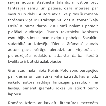
savijas autora stāstnieka talants, mīlestība pret
fantāzijas žanru un patiesa, dziļa interese par
vēsturi un dabu. Autors atklāj, ka pirms šī romāna
tapšanas viņš ir uzrakstījis vēl dažus, tomēr “Zaļā
Dzīle” ir pirms darbs, kuru viņš nolēmis parādīt
plašākai auditorijai. Jauno rakstnieku konkurss
esot bijis stimuls manuskriptu pabeigt. Savukārt
sadarbībā ar izdevēju “Dienas Grāmata” jaunais
autors guvis vērtīgu pieredzi, un, viņaprāt, ar
pieredzējušu redaktoru atbalstu darba literārā
kvalitāte ir būtiski uzlabojusies.
Grāmatas mākslinieks Reinis Pētersons parūpējies
par krāšņa un tematiska vāka izstrādi, kas sniedz
ieskatu autora radītajā fantāzijas pasaulē, vilina
lasītāju paņemt grāmatu rokās un atšķirt pirmo
lappusi.
Romāns izdots ar latviešu literatūras mecenāta