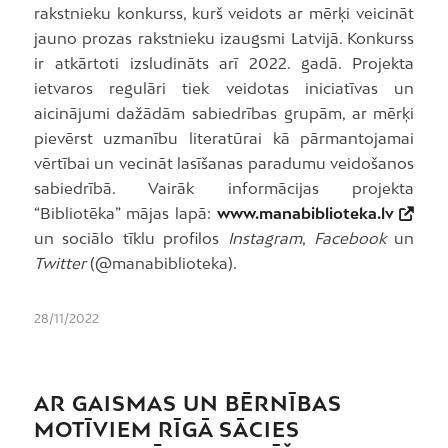
rakstnieku konkurss, kurš veidots ar mērķi veicināt
jauno prozas rakstnieku izaugsmi Latvijā. Konkurss
ir atkārtoti izsludināts arī 2022. gadā. Projekta
ietvaros regulāri tiek veidotas iniciatīvas un
aicinājumi dažādām sabiedrības grupām, ar mērķi
pievērst uzmanību literatūrai kā pārmantojamai
vērtībai un vecināt lasīšanas paradumu veidošanos
sabiedrībā. Vairāk informācijas projekta
“Bibliotēka” mājas lapā:
www.manabiblioteka.lv
un sociālo tīklu profilos
Instagram
,
Facebook
un
Twitter
(@manabiblioteka).
28/11/2022
AR GAISMAS UN BĒRNĪBAS
MOTĪVIEM RĪGĀ SĀCIES