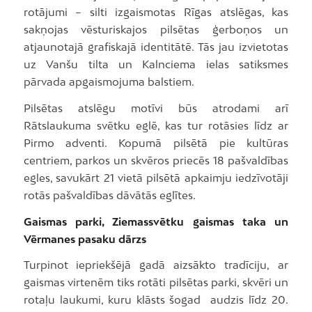
rotājumi – silti izgaismotas Rīgas atslēgas, kas
sakņojas vēsturiskajos pilsētas ģerboņos un
atjaunotajā grafiskajā identitātē. Tās jau izvietotas
uz Vanšu tilta un Kalnciema ielas satiksmes
pārvada apgaismojuma balstiem.
Pilsētas atslēgu motīvi būs atrodami arī
Rātslaukuma svētku eglē, kas tur rotāsies līdz ar
Pirmo adventi. Kopumā pilsētā pie kultūras
centriem, parkos un skvēros priecēs 18 pašvaldības
egles, savukārt 21 vietā pilsētā apkaimju iedzīvotāji
rotās pašvaldības dāvātās eglītes.
Gaismas parki, Ziemassvētku gaismas taka un
Vērmanes pasaku dārzs
Turpinot iepriekšējā gadā aizsākto tradīciju, ar
gaismas virtenēm tiks rotāti pilsētas parki, skvēri un
rotaļu laukumi, kuru klāsts šogad audzis līdz 20.