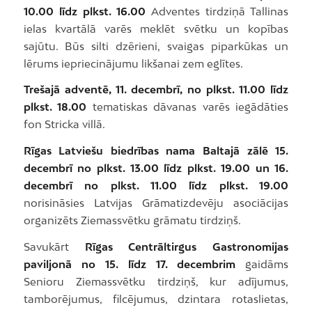
10.00 līdz plkst. 16.00
Adventes tirdziņā Tallinas
ielas kvartālā varēs meklēt svētku un kopības
sajūtu. Būs silti dzērieni, svaigas piparkūkas un
lērums iepriecinājumu likšanai zem eglītes.
Trešajā adventē, 11. decembrī, no plkst. 11.00 līdz
plkst. 18.00
tematiskas dāvanas varēs iegādāties
fon Stricka villā.
Rīgas Latviešu biedrības nama Baltajā zālē 15.
decembrī no plkst. 13.00 līdz plkst. 19.00 un 16.
decembrī no plkst. 11.00 līdz plkst. 19.00
norisināsies Latvijas Grāmatizdevēju asociācijas
organizēts Ziemassvētku grāmatu tirdziņš.
Savukārt
Rīgas Centrāltirgus Gastronomijas
paviljonā no
15. līdz 17. decembrim
gaidāms
Senioru Ziemassvētku tirdziņš, kur adījumus,
tamborējumus, filcējumus, dzintara rotaslietas,