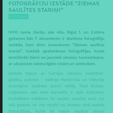
FOTOGRĀFIJU IZSTĀDE “ZIEMAS
SAULĪTES STARIŅI”
NVO ZIŅAS
NVO nama (Ieriķu iela 43a, Rīga) 1. un 2.stāva
gaiteņos līdz 7. decembrim ir skatāma fotogrāfiju
izstāde, kam dots nosaukums “Ziemas saulītes
stariņi”. Izstādē apskatāmas fotogrāfijas, kurās
iemūžināti bērni un jaunieši ukraiņu tautastērpos,
ar ukraiņiem raksturīgām rotām un simboliem.
Izstāde tapusi ar “Latvijas Ukraiņu biedrības”
gādību, autores – Valērija Markoviča un Viktorija
Artemjeva. Izstādes autori atklāj: “Kad klusais,
miglainais veļu laiks aizvadīts, ir laiks krāšņiem,
sirdssiltiem svētkiem, lai sauktu atpakaļ sauli. Lai
nāk gaisma, lai viss mirdz! Lai ikvienu sirdi sasilda
fotogrāfijas, kurās kā mazie saulītes stariņi