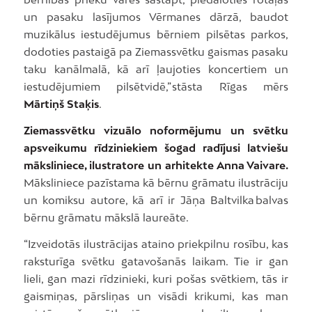
un pasaku lasījumos Vērmanes dārzā, baudot
muzikālus iestudējumus bērniem pilsētas parkos,
dodoties pastaigā pa Ziemassvētku gaismas pasaku
taku kanālmalā, kā arī ļaujoties koncertiem un
iestudējumiem pilsētvidē,” stāsta Rīgas mērs
Mārtiņš Staķis
.
Ziemassvētku vizuālo noformējumu un svētku
apsveikumu rīdziniekiem šogad radījusi latviešu
māksliniece, ilustratore un arhitekte Anna Vaivare.
Māksliniece pazīstama kā bērnu grāmatu ilustrāciju
un komiksu autore, kā arī ir Jāņa Baltvilka balvas
bērnu grāmatu mākslā laureāte.
“Izveidotās ilustrācijas ataino priekpilnu rosību, kas
raksturīga svētku gatavošanās laikam. Tie ir gan
lieli, gan mazi rīdzinieki, kuri pošas svētkiem, tās ir
gaismiņas, pārsliņas un visādi krikumi, kas man