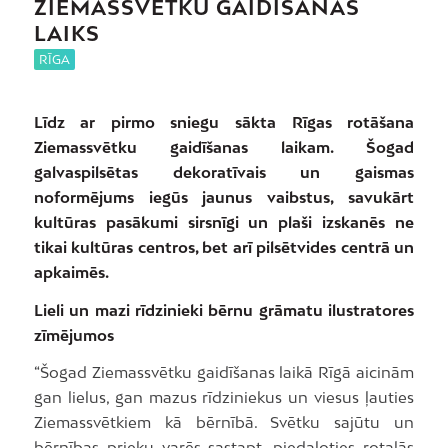
ZIEMASSVĒTKU GAIDĪŠANAS
LAIKS
RĪGA
Līdz ar pirmo sniegu sākta Rīgas rotāšana
Ziemassvētku gaidīšanas laikam. Šogad
galvaspilsētas dekoratīvais un gaismas
noformējums iegūs jaunus vaibstus, savukārt
kultūras pasākumi sirsnīgi un plaši izskanēs ne
tikai kultūras centros, bet arī pilsētvides centrā un
apkaimēs
.
Lieli un mazi rīdzinieki bērnu grāmatu ilustratores
zīmējumos
“Šogad Ziemassvētku gaidīšanas laikā Rīgā aicinām
gan lielus, gan mazus rīdziniekus un viesus ļauties
Ziemassvētkiem kā bērnībā. Svētku sajūtu un
bērnības prieku varēs sastapt, piedaloties rotaļās