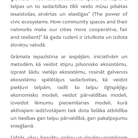
telpas un to sadarbības tīkli veido mūsu pilsētas
iesaistošas, atvērtas un elastīgas” (The power of
civic ecosystems. How community spaces and their
networks make our cities more cooperative, fair
and resilient)” šā gada rudenī ir iztulkota un izdota
slovēņu valodā.
Grāmata iepazīstina ar iespējām, iniciatīvām un
metodēm, kā veidot stipru pilsonisko ekosistēmu,
izprast šādu vietējo ekosistēmu, rosināt galvenos
ekosistēmu spēlētājus sadarboties, kā veidot
piekļuvi telpām, radīt šo telpu ilgtspējīgu
ekonomisko modeli, veidot pārvaldības modeli,
izveidot lēmumu pieņemšanas modeli, kurā
aktīvajiem iedzīvotājiem tiek dota lielāka atbildība
un tiesības gan telpu pārvaldībā, gan pakalpojumu
sniegšanā.
Līdzās vācu, horvātu, spāņu un slovēņu piemēriem