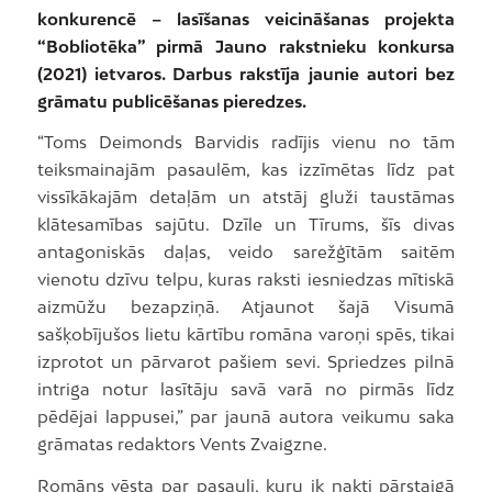
konkurencē – lasīšanas veicināšanas projekta
“Bobliotēka” pirmā Jauno rakstnieku konkursa
(2021) ietvaros. Darbus rakstīja jaunie autori bez
grāmatu publicēšanas pieredzes.
“Toms Deimonds Barvidis radījis vienu no tām
teiksmainajām pasaulēm, kas izzīmētas līdz pat
vissīkākajām detaļām un atstāj gluži taustāmas
klātesamības sajūtu. Dzīle un Tīrums, šīs divas
antagoniskās daļas, veido sarežģītām saitēm
vienotu dzīvu telpu, kuras raksti iesniedzas mītiskā
aizmūžu bezapziņā. Atjaunot šajā Visumā
sašķobījušos lietu kārtību romāna varoņi spēs, tikai
izprotot un pārvarot pašiem sevi. Spriedzes pilnā
intriga notur lasītāju savā varā no pirmās līdz
pēdējai lappusei,” par jaunā autora veikumu saka
grāmatas redaktors Vents Zvaigzne.
Romāns vēsta par pasauli, kuru ik nakti pārstaigā