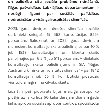
un palīdzību citu sociālo problēmu risināšanā.
Rīgas pašvaldības Labklājības departamentam ir
noslēgti līgumi par sociālās palīdzības
nodrošināšanu visās galvaspilsētas slimnīcās.
2023. gada deviņos mēnešos slimnīcu sociālie
darbinieki snieguši 15 362 konsultācijas 8354
personām. Salīdzinot ar 2022. gada deviņiem
mēnešiem, konsultāciju skaits palielinājies par 10 %
jeb 1538 konsultācijām un klientu skaits
palielinājies par 6,5 % jeb 511 personām. Vislielākais
konsultāciju skaita palielinājums ir SIA “Rīgas
Austrumu klīniskā universitātes slimnīca” – par 1842
konsultācijām jeb 33 %, kur būtiski pieaudzis
vientuļu smagi slimu cilvēku skaits.
Līdz šim īpaši pieprasīta bijusi īslaicīgā aprūpe, ko
piešķir uz laiku līdz 60 kalendārajām dienām gada
laikā, aprūpe sociālās aprūpes centros, specializētā