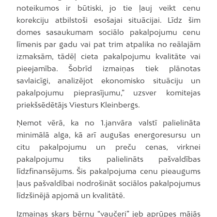
noteikumos ir būtiski, jo tie ļauj veikt cenu
korekciju atbilstoši esošajai situācijai. Līdz šim
domes sasaukumam sociālo pakalpojumu cenu
līmenis par gadu vai pat trim atpalika no reālajām
izmaksām, tādēļ cieta pakalpojumu kvalitāte vai
pieejamība. Šobrīd izmaiņas tiek plānotas
savlaicīgi, analizējot ekonomisko situāciju un
pakalpojumu pieprasījumu,” uzsver komitejas
priekšsēdētājs Viesturs Kleinbergs.
Ņemot vērā, ka no 1.janvāra valstī palielināta
minimālā alga, kā arī augušas energoresursu un
citu pakalpojumu un preču cenas, virknei
pakalpojumu tiks palielināts pašvaldības
līdzfinansējums. Šis pakalpojuma cenu pieaugums
ļaus pašvaldībai nodrošināt sociālos pakalpojumus
līdzšinējā apjomā un kvalitātē.
Izmaiņas skars bērnu “vaučeri” jeb aprūpes mājās