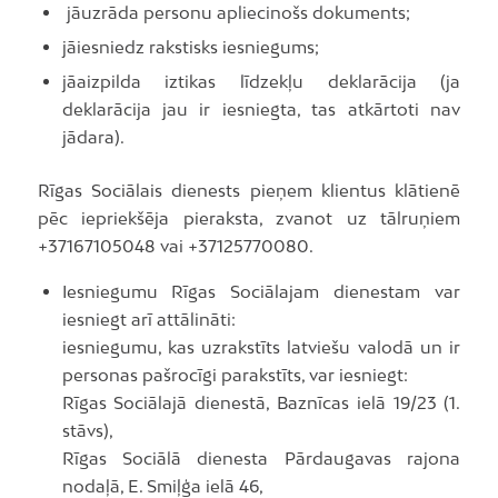
jāuzrāda personu apliecinošs dokuments;
jāiesniedz rakstisks iesniegums;
jāaizpilda iztikas līdzekļu deklarācija (ja
deklarācija jau ir iesniegta, tas atkārtoti nav
jādara).
Rīgas Sociālais dienests pieņem klientus klātienē
pēc iepriekšēja pieraksta, zvanot uz tālruņiem
+37167105048 vai +37125770080.
Iesniegumu Rīgas Sociālajam dienestam var
iesniegt arī attālināti:
iesniegumu, kas uzrakstīts latviešu valodā un ir
personas pašrocīgi parakstīts, var iesniegt:
Rīgas Sociālajā dienestā, Baznīcas ielā 19/23 (1.
stāvs),
Rīgas Sociālā dienesta Pārdaugavas rajona
nodaļā, E. Smiļģa ielā 46,