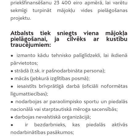
priekšfinansēšanu 23 400 eiro apmērā, lai varētu
sekmīgi turpināt mājokļu vides pielāgošanas
projektu.
Atbalsts tiek sniegts viena mājokļa
pielāgošanai, ja cilvēks ar kustību
traucējumiem:
● izmanto kādu tehnisko palīglīdzekli, lai ikdienā
pārvietotos;
● strādā (t.sk. ir pašnodarbināta persona);
● mācās (jebkurā izglītības posmā);
● iesaistīts brīvprātīgā darbā (oficiāli noformētas
līgumattiecības);
● nodarbojas ar paraolimpisko sportu un piedalās
nacionālā vai starptautiskā mēroga sacensībās;
● darbojas nevalstiskā organizācijā;
● ir bezdarbnieks, kas piedalās aktīvās
nodarbinātības pasākumos;