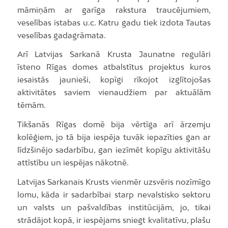
māmiņām ar garīga rakstura traucējumiem,
veselības istabas u.c. Katru gadu tiek izdota Tautas
veselības gadagrāmata.
Arī Latvijas Sarkanā Krusta Jaunatne regulāri
īsteno Rīgas domes atbalstītus projektus kuros
iesaistās jaunieši, kopīgi rīkojot izglītojošas
aktivitātes saviem vienaudžiem par aktuālām
tēmām.
Tikšanās Rīgas domē bija vērtīga arī ārzemju
kolēģiem, jo tā bija iespēja tuvāk iepazīties gan ar
līdzšinējo sadarbību, gan iezīmēt kopīgu aktivitāšu
attīstību un iespējas nākotnē.
Latvijas Sarkanais Krusts vienmēr uzsvēris nozīmīgo
lomu, kāda ir sadarbībai starp nevalstisko sektoru
un valsts un pašvaldības institūcijām, jo, tikai
strādājot kopā, ir iespējams sniegt kvalitatīvu, plašu