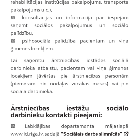
rehabilitācijas institūcijas pakalpojums, transporta
pakalpojums u.c.),
🟩 konsultācijas un informācija par iespējām
saņemt sociālos pakalpojumus un sociālo
palīdzību,
🟩 psihosociāla palīdzība pacientam un viņa
ģimenes locekļiem.
Lai saņemtu ārstniecības iestādes sociālā
darbinieka atbalstu, pacientam vai viņa ģimenes
locekļiem jāvēršas pie ārstniecības personām
(piemēram, pie nodaļas vecākās māsas) vai pie
sociālā darbinieka.
Ārstniecības iestāžu sociālo
darbinieku kontakti pieejami:
🟩Labklājības departamenta mājaslapā
www.ld.riga.lv, sadaļā
“Sociālais darbs slimnīcās”