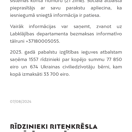
sistēmas konta numuru (21 zīme). Sociālā atbalsta
pieprasītājs ar savu parakstu apliecina, ka
iesniegumā sniegtā informācija ir patiesa.
Vairāk informācijas var saņemt, zvanot uz
Labklājības departamenta bezmaksas informatīvo
tālruni +37180005055.
2023. gadā pabalstu izglītības ieguves atbalstam
saņēma 1557 rīdzinieki par kopējo summu 77 850
eiro un 674 Ukrainas civiliedzīvotāju bērni, kam
kopā izmaksāti 33 700 eiro.
07/08/2024
RĪDZINIEKI RITEŅKRĒSLA