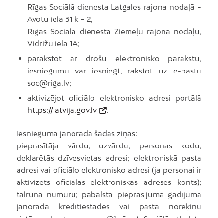
Rīgas Sociālā dienesta Latgales rajona nodaļā –
Avotu ielā 31 k – 2,
Rīgas Sociālā dienesta Ziemeļu rajona nodaļu,
Vidrižu ielā 1A;
parakstot ar drošu elektronisko parakstu,
iesniegumu var iesniegt, rakstot uz e-pastu
soc@riga.lv;
aktivizējot oficiālo elektronisko adresi portālā
https://latvija.gov.lv
.
Iesniegumā jānorāda šādas ziņas:
pieprasītāja vārdu, uzvārdu; personas kodu;
deklarētās dzīvesvietas adresi; elektroniskā pasta
adresi vai oficiālo elektronisko adresi (ja personai ir
aktivizēts oficiālās elektroniskās adreses konts);
tālruņa numuru; pabalsta pieprasījuma gadījumā
jānorāda kredītiestādes vai pasta norēķinu