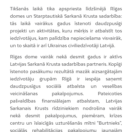
Tikšanās laikā tika apspriesta līdzšinējā Rīgas
domes un Starptautiskā Sarkanā Krusta sadarbība:
tās laikā vairākus gadus īstenoti daudzpusīgi
projekti un aktivitātes, kuru mērķis ir atbalstīt tos
iedzīvotājus, kam palīdzība nepieciešama visvairāk,
un to skaitā ir arī Ukrainas civiliedzīvotāji Latvijā.
Rīgas dome vairāk nekā desmit gadus ir aktīvs
Latvijas Sarkanā Krusta sadarbības partneris. Kopīgi
īstenoto pasākumu rezultātā mazāk aizsargātajām
iedzīvotāju grupām Rīgā ir iespēja saņemt
daudzpusīgus sociālā atbalsta un veselības
veicināšanas pakalpojumus. Pateicoties
pašvaldības finansiālajam atbalstam, Latvijas
Sarkanais Krusts rīdziniekiem nodrošina vairāk
nekā desmit pakalpojumus, piemēram, krīzes
centru un īslaicīgās uzturēšanās mītni “Burtnieks”,
sociālās rehabilitācijas pakalpojumu jaunajām