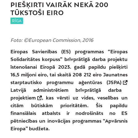
PIEŠĶIRTI VAIRĀK NEKĀ 200
TŪKSTOŠI EIRO
RĪGA
Foto: ©European Commission, 2016
Eiropas Savienības (ES) programmas “Eiropas
Solidaritātes korpuss” brīvprātīgā darba projektu
īstenošanai Eiropā 2023. gadā papildu piešķirti
16,5 miljoni eiro, tai skaitā 208 212
eiro
Jaunatnes
starptautisko programmu aģentūras (JSPA)
Latvijā administrētiem
brīvprātīgā darba
projektiem
, kas vērsti uz vides, veselības un
citām būtiskām prioritātēm
.
Šis papildu
finansiālais atbalsts ir nodrošināts no ES
pētniecības un inovācijas programmas “Apvārsnis
Eiropa” budžeta.