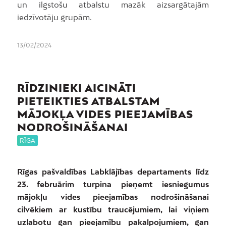
un ilgstošu atbalstu mazāk aizsargātajām
iedzīvotāju grupām.
13/02/2024
RĪDZINIEKI AICINĀTI
PIETEIKTIES ATBALSTAM
MĀJOKĻA VIDES PIEEJAMĪBAS
NODROŠINĀŠANAI
RĪGA
Rīgas pašvaldības Labklājības departaments līdz
23. februārim turpina pieņemt iesniegumus
mājokļu vides pieejamības nodrošināšanai
cilvēkiem ar kustību traucējumiem, lai viņiem
uzlabotu gan pieejamību pakalpojumiem, gan