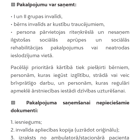
🟩
Pakalpojumu var saņemt:
• I un II grupas invalīdi,
• bērns invalīds ar kustību traucējumiem,
• persona pārvietojas riteņkrēslā un nesaņem
ilgstošas sociālās aprūpes un sociālās
rehabilitācijas pakalpojumus vai neatrodas
ieslodzījuma vietā.
Pacēlāji prioritārā kārtībā tiek piešķirti bērniem,
personām, kuras iegūst izglītību, strādā vai veic
brīvprātīgo darbu, un personām, kuras regulāri
apmeklē ārstniecības iestādi dzīvības uzturēšanai.
🟩
Pakalpojuma saņemšanai nepieciešamie
dokumenti:
1. iesniegums;
2. invalīda apliecības kopija (uzrādot oriģinālu);
3. izraksts no ambulatorā/stacionārā pacienta