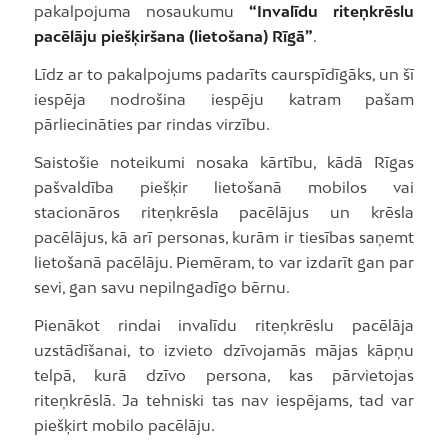
pakalpojuma nosaukumu
“Invalīdu riteņkrēslu
pacēlāju piešķiršana (lietošana) Rīgā”
.
Līdz ar to pakalpojums padarīts caurspīdīgāks, un šī
iespēja nodrošina iespēju katram pašam
pārliecināties par rindas virzību.
Saistošie noteikumi nosaka kārtību, kādā Rīgas
pašvaldība piešķir lietošanā mobilos vai
stacionāros riteņkrēsla pacēlājus un krēsla
pacēlājus, kā arī personas, kurām ir tiesības saņemt
lietošanā pacēlāju. Piemēram, to var izdarīt gan par
sevi, gan savu nepilngadīgo bērnu.
Pienākot rindai invalīdu riteņkrēslu pacēlāja
uzstādīšanai, to izvieto dzīvojamās mājas kāpņu
telpā, kurā dzīvo persona, kas pārvietojas
riteņkrēslā. Ja tehniski tas nav iespējams, tad var
piešķirt mobilo pacēlāju.