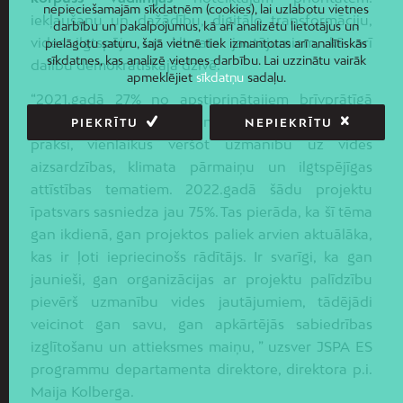
nepieciešamajām sīkdatnēm (cookies), lai uzlabotu vietnes
iekļaušanu un dažādību, digitālo transformāciju,
darbību un pakalpojumus, kā arī analizētu lietotājus un
vides ilgtspēju un klimata jautājumiem, kā arī
pielāgotu saturu, šajā vietnē tiek izmantotas arī analītiskās
sīkdatnes, kas analizē vietnes darbību. Lai uzzinātu vairāk
dalību demokrātiskajā dzīvē.
apmeklējiet
sīkdatņu
sadaļu.
“2021.gadā 27% no apstiprinātajiem brīvprātīgā
darba projektiem tika īstenoti, integrējot tajos
zaļo
PIEKRĪTU
NEPIEKRĪTU
praksi, vienlaikus vēršot uzmanību uz vides
aizsardzības, klimata pārmaiņu un ilgtspējīgas
attīstības tematiem. 2022.gadā šādu projektu
īpatsvars sasniedza jau 75%. Tas pierāda, ka šī tēma
gan ikdienā, gan projektos paliek arvien aktuālāka,
kas ir ļoti iepriecinošs rādītājs. Ir svarīgi, ka gan
jaunieši, gan organizācijas ar projektu palīdzību
pievērš uzmanību vides jautājumiem, tādējādi
veicinot gan savu, gan apkārtējās sabiedrības
izglītošanu un attieksmes maiņu, ” uzsver JSPA ES
programmu departamenta direktore, direktora p.i.
Maija Kolberga.