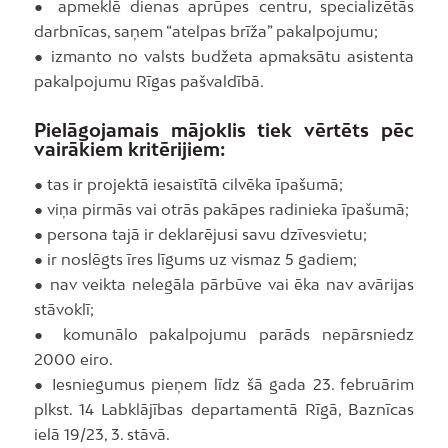
● apmeklē dienas aprūpes centru, specializētās
darbnīcas, saņem “atelpas brīža” pakalpojumu;
● izmanto no valsts budžeta apmaksātu asistenta
pakalpojumu Rīgas pašvaldībā.
Pielāgojamais mājoklis tiek vērtēts pēc
vairākiem kritērijiem:
● tas ir projektā iesaistītā cilvēka īpašumā;
● viņa pirmās vai otrās pakāpes radinieka īpašumā;
● persona tajā ir deklarējusi savu dzīvesvietu;
● ir noslēgts īres līgums uz vismaz 5 gadiem;
● nav veikta nelegāla pārbūve vai ēka nav avārijas
stāvoklī;
● komunālo pakalpojumu parāds nepārsniedz
2000 eiro.
● Iesniegumus pieņem līdz šā gada 23. februārim
plkst. 14 Labklājības departamentā Rīgā, Baznīcas
ielā 19/23, 3. stāvā.