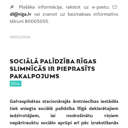
🔎 Plašāka informācija, rakstot uz e-pastu:
dl@riga.lv
vai zvanot uz bezmaksas informatīvo
tālruni 80005055.
09/02/2024
SOCIĀLĀ PALĪDZĪBA RĪGAS
SLIMNĪCĀS IR PIEPRASĪTS
PAKALPOJUMS
RĪGA
Galvaspilsētas stacionārajās ārstniecības iestādēs
tiek sniegta sociālā palīdzība Rīgā deklarētajiem
iedzīvotājiem, lai nodrošinātu viņiem
nepārtrauktu sociālo aprūpi arī pēc izrakstīšanās