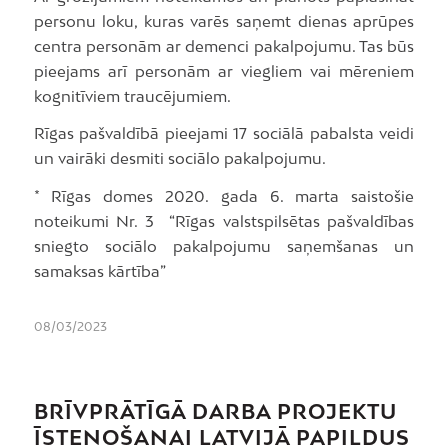
personu loku, kuras varēs saņemt dienas aprūpes
centra personām ar demenci pakalpojumu. Tas būs
pieejams arī personām ar viegliem vai mēreniem
kognitīviem traucējumiem.
Rīgas pašvaldībā pieejami 17 sociālā pabalsta veidi
un vairāki desmiti sociālo pakalpojumu.
* Rīgas domes 2020. gada 6. marta saistošie
noteikumi Nr. 3 “Rīgas valstspilsētas pašvaldības
sniegto sociālo pakalpojumu saņemšanas un
samaksas kārtība”
08/03/2023
BRĪVPRĀTĪGĀ DARBA PROJEKTU
ĪSTENOŠANAI LATVIJĀ PAPILDUS