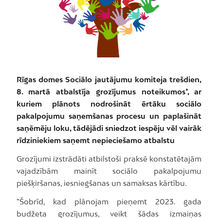
Rīgas domes Sociālo jautājumu komiteja trešdien,
8. martā atbalstīja grozījumus noteikumos*, ar
kuriem plānots nodrošināt ērtāku sociālo
pakalpojumu saņemšanas procesu un paplašināt
saņēmēju loku, tādējādi sniedzot iespēju vēl vairāk
rīdziniekiem saņemt nepieciešamo atbalstu
Grozījumi izstrādāti atbilstoši praksē konstatētajām
vajadzībām mainīt sociālo pakalpojumu
piešķiršanas, iesniegšanas un samaksas kārtību.
“Šobrīd, kad plānojam pieņemt 2023. gada
budžeta grozījumus, veikt šādas izmaiņas