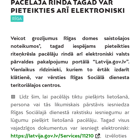
PACĒLĀJA RINDĀ TAGAD VAR
PIETEIKTIES ARĪ ELEKTRONISKI
RĪGA
Veicot grozījumus Rīgas domes saistošajos
noteikumos*, tagad iespējams pieteikties
riteņkrēsla pacēlāju rindā arī elektroniski valsts
pārvaldes pakalpojumu portālā “Latvija.gov.lv”.
Vienlaikus rīdzinieki, kuriem to ērtāk izdarīt
klātienē, var vērsties Rīgas Sociālā dienesta
teritoriālajos centros.
🟩 Līdz šim, lai pacēlājs tiktu piešķirts lietošanā,
persona vai tās likumiskais pārstāvis iesniedza
Rīgas Sociālajā dienestā rakstisku iesniegumu ar
lūgumu piešķirt lietošanā pacēlāju. Tagad visus
vajadzīgos dokumentus var iesniegt elektroniski:
https://latvija.gov.lv/Services/11210
, izvēloties