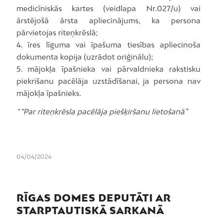
medicīniskās kartes (veidlapa Nr.027/u) vai
ārstējošā ārsta apliecinājums, ka persona
pārvietojas riteņkrēslā;
4. īres līguma vai īpašuma tiesības apliecinoša
dokumenta kopija (uzrādot oriģinālu);
5. mājokļa īpašnieka vai pārvaldnieka rakstisku
piekrišanu pacēlāja uzstādīšanai, ja persona nav
mājokļa īpašnieks.
* “Par riteņkrēsla pacēlāja piešķiršanu lietošanā”
04/04/2024
RĪGAS DOMES DEPUTĀTI AR
STARPTAUTISKĀ SARKANĀ