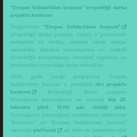
“Eiropas Solidaritātes korpuss” brīvprātīgā darba
projektu konkurss
Programmas
“Eiropas Solidaritātes korpuss”
brīvprātīgā darba projektu mērķis ir popularizēt
solidaritāti kā vērtību, palīdzēt risināt vietējai
sabiedrībai aktuālus izaicinājumus un uzlabot
brīvprātīgā kompetences, īstenojot regulāras un
strukturētas brīvprātīgā darba aktivitātes.
2023. gadā Latvijā programmā “Eiropas
Solidaritātes korpuss” ir paredzēti
divi projektu
konkursi
. Brīvprātīgā darba projektu
finansējuma pieprasījumu var iesniegt
līdz 23.
februāra plkst. 13.00 pēc vietējā
laika
.
Finansējuma pieprasījumi iesniedzami elektroniski
“Erasmus+” un “Eiropas Solidaritātes korpuss”
vienotajā
platformā
un tiem var pieteikties tikai