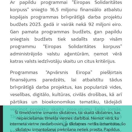
Ar papildu programmai “Eiropas Solidaritātes
korpuss” sniegto 16,5 miljonu finansiālo atbalstu
kopējais programmas brīvprātīgā darba projektu
budžets 2023. gadā ir vairāk nekā 92 miljoni eiro.
Gan pamata programmas budžets, gan papildu
sniegtais budžets tiek sadalīts starp visām
programmu “Eiropas Solidaritātes korpuss”
administrējošo valstu aģentūrām, ņemot vērā
katras valsts iedzīvotāju skaitu un citus kritērijus.
Programmas “Apvārsnis Eiropa” piešķirtais
finansējums paredzēts, lai atbalstītu tādus
brīvprātīgā darba projektus, kas popularizē vides,
veselības, digitālo, kultūras, civilās drošības, kā arī
pārtikas un bioekonomikas tematiku, tādejādi
veicinot projektu skaita pieaugumu šajās jomās.
Šī tīmekļvietne izmanto sīkdatnes, tai skaitā sīkdatnes, kas
Tāpat projekta aktivitāšu plānošanā un īstenošanā
nepieciešamas tīmekļa vietnes darbībai. Ņemot vērā, ka
uzmanība jāvērš “
Eiropas Solidaritātes
interneta vietne nedarbosies, ja sīkdatnes netiks izmantotas, šo
sīkdatņu izmantošanai piekrišana netiek prasīta. Papildus
korpuss” vadlīnijās
noteiktajām prioritātēm: