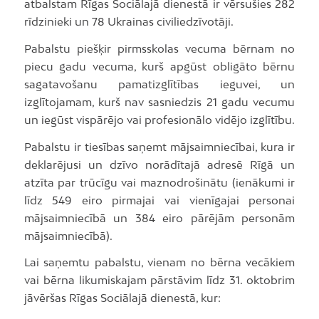
atbalstam Rīgas Sociālajā dienestā ir vērsušies 282
rīdzinieki un 78 Ukrainas civiliedzīvotāji.
Pabalstu piešķir pirmsskolas vecuma bērnam no
piecu gadu vecuma, kurš apgūst obligāto bērnu
sagatavošanu pamatizglītības ieguvei, un
izglītojamam, kurš nav sasniedzis 21 gadu vecumu
un iegūst vispārējo vai profesionālo vidējo izglītību.
Pabalstu ir tiesības saņemt mājsaimniecībai, kura ir
deklarējusi un dzīvo norādītajā adresē Rīgā un
atzīta par trūcīgu vai maznodrošinātu (ienākumi ir
līdz 549 eiro pirmajai vai vienīgajai personai
mājsaimniecībā un 384 eiro pārējām personām
mājsaimniecībā).
Lai saņemtu pabalstu, vienam no bērna vecākiem
vai bērna likumiskajam pārstāvim līdz 31. oktobrim
jāvēršas Rīgas Sociālajā dienestā, kur: