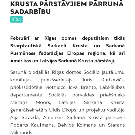
KRUSTA PĀRSTĀVJIEM PĀRRUNĀ
SADARBĪBU
RĪGA
Februārī ar Rīgas domes deputātiem tikās
Starptautiskā Sarkanā Krusta un Sarkanā
Pusmēness federācijas Eiropas reģiona, kā arī
Amerikas un Latvijas Sarkanā Krusta pārstāvji.
Sarunā piedalījās Rīgas domes Sociālo jautājumu
komitejas priekšsēdētājs Juris Radzevičs,
priekšsēdētāja vietniece Ieva Brante, Labklājības
departamenta Sociālās pārvaldes priekšnieks
Mārtiņš Moors, Latvijas Sarkanā Krusta
ģenerālsekretārs Uldis Līkops un projektu vadītāja
Aija Strazda, Amerikas Sarkanā Krusta pārstāvji
Roberts Kaufmans, Deivids Kolmans un Stefans
Mikhauds.