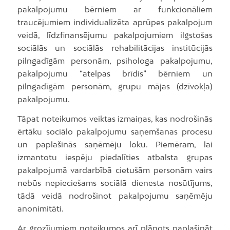
pakalpojumu bērniem ar funkcionāliem
traucējumiem individualizēta aprūpes pakalpojum
veidā, līdzfinansējumu pakalpojumiem ilgstošas
sociālās un sociālās rehabilitācijas institūcijās
pilngadīgām personām, psihologa pakalpojumu,
pakalpojumu “atelpas brīdis” bērniem un
pilngadīgām personām, grupu mājas (dzīvokļa)
pakalpojumu.
Tāpat noteikumos veiktas izmaiņas, kas nodrošinās
ērtāku sociālo pakalpojumu saņemšanas procesu
un paplašinās saņēmēju loku. Piemēram, lai
izmantotu iespēju piedalīties atbalsta grupas
pakalpojumā vardarbībā cietušām personām vairs
nebūs nepieciešams sociālā dienesta nosūtījums,
tādā veidā nodrošinot pakalpojumu saņēmēju
anonimitāti.
Ar grozījumiem noteikumos arī plānots paplašināt