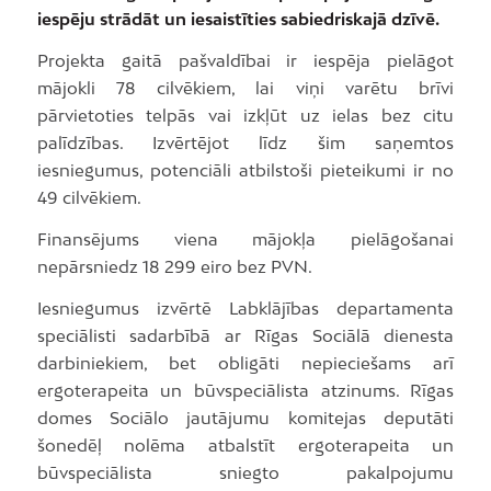
iespēju strādāt un iesaistīties sabiedriskajā dzīvē.
Projekta gaitā pašvaldībai ir iespēja pielāgot
mājokli 78 cilvēkiem, lai viņi varētu brīvi
pārvietoties telpās vai izkļūt uz ielas bez citu
palīdzības. Izvērtējot līdz šim saņemtos
iesniegumus, potenciāli atbilstoši pieteikumi ir no
49 cilvēkiem.
Finansējums viena mājokļa pielāgošanai
nepārsniedz 18 299 eiro bez PVN.
Iesniegumus izvērtē Labklājības departamenta
speciālisti sadarbībā ar Rīgas Sociālā dienesta
darbiniekiem, bet obligāti nepieciešams arī
ergoterapeita un būvspeciālista atzinums. Rīgas
domes Sociālo jautājumu komitejas deputāti
šonedēļ nolēma atbalstīt ergoterapeita un
būvspeciālista sniegto pakalpojumu