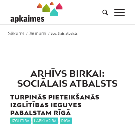
Sākums
Jaunumi
/
/
Sociālais atbalsts
ARHĪVS BIRKAI:
SOCIĀLAIS ATBALSTS
TURPINĀS PIETEIKŠANĀS
IZGLĪTĪBAS IEGUVES
PABALSTAM RĪGĀ
IZGLĪTĪBA
,
LABKLĀJĪBA
,
RĪGA