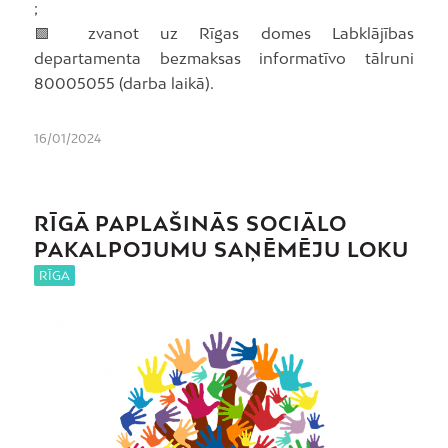
;
🟩 zvanot uz Rīgas domes Labklājības
departamenta bezmaksas informatīvo tālruni
80005055 (darba laikā).
16/01/2024
RĪGĀ PAPLAŠINĀS SOCIĀLO
PAKALPOJUMU SAŅĒMĒJU LOKU
RĪGA