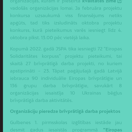
organizācijas, kurām ir piešķirta
kvalitātes zīme
vadošās organizācijas lomai. Ja februāra projektu
konkursa uzsaukumā viss finansējums netiks
apgūts, tad tiks izsludināts oktobra projektu
konkurss, kurā pieteikumus varēs iesniegt līdz 4.
oktobra plkst. 13.00 pēc vietējā laika.
Kopumā 2022. gadā JSPA tika iesniegti 72 “Eiropas
Solidaritātes korpuss” projektu pieteikumi, tai
skaitā 27 brīvprātīgā darba projekti, no kuriem
apstiprināti – 23. Tāpat pagājušajā gadā Latvijā
iebrauca 90 individuālie Eiropas brīvprātīgie un
136 grupu darba brīvprātīgie, savukārt 8
organizācijas iesaistīja 10 Ukrainas bēgļus
brīvprātīgā darba aktivitātēs.
Organizāciju pieredze brīvprātīgā darba projektos
Gulbenes 1. pirmsskolas izglītības iestāde jau
desmit gadus iesaistās programmā
“Eiropas