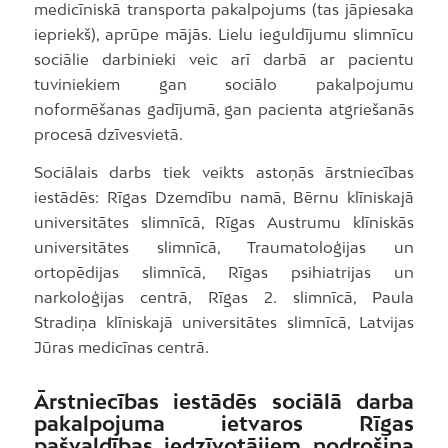
medicīniskā transporta pakalpojums (tas jāpiesaka
iepriekš), aprūpe mājās. Lielu ieguldījumu slimnīcu
sociālie darbinieki veic arī darbā ar pacientu
tuviniekiem gan sociālo pakalpojumu
noformēšanas gadījumā, gan pacienta atgriešanās
procesā dzīvesvietā.
Sociālais darbs tiek veikts astoņās ārstniecības
iestādēs: Rīgas Dzemdību namā, Bērnu klīniskajā
universitātes slimnīcā, Rīgas Austrumu klīniskās
universitātes slimnīcā, Traumatoloģijas un
ortopēdijas slimnīcā, Rīgas psihiatrijas un
narkoloģijas centrā, Rīgas 2. slimnīcā, Paula
Stradiņa klīniskajā universitātes slimnīcā, Latvijas
Jūras medicīnas centrā.
Ārstniecības iestādēs sociālā darba
pakalpojuma ietvaros Rīgas
pašvaldības iedzīvotājiem nodrošina