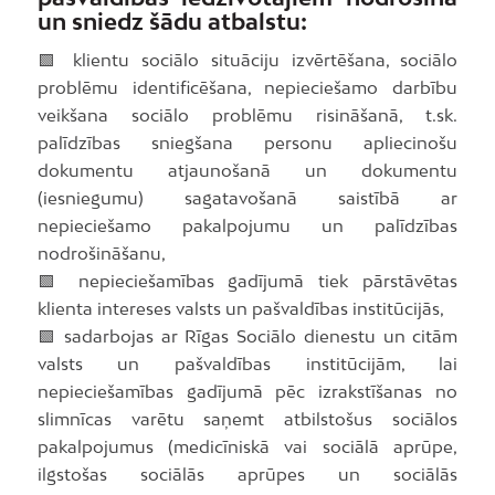
un sniedz šādu atbalstu:
🟩 klientu sociālo situāciju izvērtēšana, sociālo
problēmu identificēšana, nepieciešamo darbību
veikšana sociālo problēmu risināšanā, t.sk.
palīdzības sniegšana personu apliecinošu
dokumentu atjaunošanā un dokumentu
(iesniegumu) sagatavošanā saistībā ar
nepieciešamo pakalpojumu un palīdzības
nodrošināšanu,
🟩 nepieciešamības gadījumā tiek pārstāvētas
klienta intereses valsts un pašvaldības institūcijās,
🟩 sadarbojas ar Rīgas Sociālo dienestu un citām
valsts un pašvaldības institūcijām, lai
nepieciešamības gadījumā pēc izrakstīšanas no
slimnīcas varētu saņemt atbilstošus sociālos
pakalpojumus (medicīniskā vai sociālā aprūpe,
ilgstošas sociālās aprūpes un sociālās