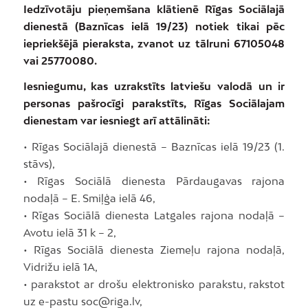
Iedzīvotāju pieņemšana klātienē Rīgas Sociālajā
dienestā (Baznīcas ielā 19/23) notiek tikai pēc
iepriekšējā pieraksta, zvanot uz tālruni 67105048
vai 25770080.
Iesniegumu, kas uzrakstīts latviešu valodā un ir
personas pašrocīgi parakstīts, Rīgas Sociālajam
dienestam var iesniegt arī attālināti:
• Rīgas Sociālajā dienestā – Baznīcas ielā 19/23 (1.
stāvs),
• Rīgas Sociālā dienesta Pārdaugavas rajona
nodaļā – E. Smiļģa ielā 46,
• Rīgas Sociālā dienesta Latgales rajona nodaļā –
Avotu ielā 31 k – 2,
• Rīgas Sociālā dienesta Ziemeļu rajona nodaļā,
Vidrižu ielā 1A,
• parakstot ar drošu elektronisko parakstu, rakstot
uz e-pastu soc@riga.lv,