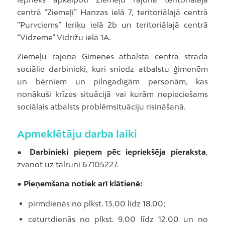
centrā “Ziemeļi” Hanzas ielā 7, teritoriālajā centrā
“Purvciems” Ieriķu ielā 2b un teritoriālajā centrā
“Vidzeme” Vidrižu ielā 1A.
Ziemeļu rajona Ģimenes atbalsta centrā strādā
sociālie darbinieki, kuri sniedz atbalstu ģimenēm
un bērniem un pilngadīgām personām, kas
nonākuši krīzes situācijā vai kurām nepieciešams
sociālais atbalsts problēmsituāciju risināšanā.
Apmeklētāju darba laiki
●
Darbinieki pieņem pēc iepriekšēja pieraksta
,
zvanot uz tālruni 67105227.
●
Pieņemšana notiek arī klātienē:
pirmdienās no plkst. 13.00 līdz 18.00;
ceturtdienās no plkst. 9.00 līdz 12.00 un no