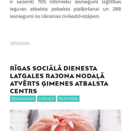
ir saņemti 705 rīdzinieku iesniegumi izglītības
ieguves atbalsta pabalsta piešķiršanai un 288
iesniegumi no Ukrainas civiliedzīvotājiem.
15/10/2024
RĪGAS SOCIĀLĀ DIENESTA
LATGALES RAJONA NODAĻĀ
ATVĒRTS ĢIMENES ATBALSTA
CENTRS
ĶENGARAGS
,
LATGALE
,
PĻAVNIEKI