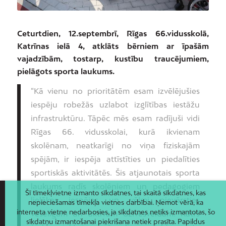
Ceturtdien, 12.septembrī, Rīgas 66.vidusskolā,
Katrīnas ielā 4, atklāts bērniem ar īpašām
vajadzībām, tostarp, kustību traucējumiem,
pielāgots sporta laukums.
“Kā vienu no prioritātēm esam izvēlējušies
iespēju robežās uzlabot izglītības iestāžu
infrastruktūru. Tāpēc mēs esam radījuši vidi
Rīgas 66. vidusskolai, kurā ikvienam
skolēnam, neatkarīgi no viņa fiziskajām
spējām, ir iespēja attīstīties un piedalīties
sportiskās aktivitātēs. Šis atjaunotais sporta
laukums radīs skolēniem un pedagogiem
Šī tīmekļvietne izmanto sīkdatnes, tai skaitā sīkdatnes, kas
lielākas iespējas un vēlmi pievērsties
nepieciešamas tīmekļa vietnes darbībai. Ņemot vērā, ka
interneta vietne nedarbosies, ja sīkdatnes netiks izmantotas, šo
veselīgam un aktīvam dzīvesveidam. Katrs
sīkdatņu izmantošanai piekrišana netiek prasīta. Papildus