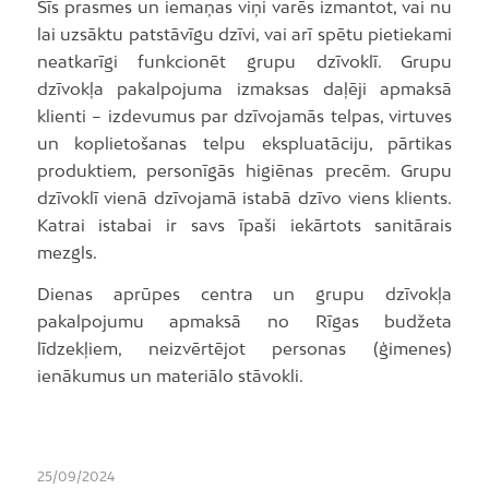
Šīs prasmes un iemaņas viņi varēs izmantot, vai nu
lai uzsāktu patstāvīgu dzīvi, vai arī spētu pietiekami
neatkarīgi funkcionēt grupu dzīvoklī. Grupu
dzīvokļa pakalpojuma izmaksas daļēji apmaksā
klienti – izdevumus par dzīvojamās telpas, virtuves
un koplietošanas telpu ekspluatāciju, pārtikas
produktiem, personīgās higiēnas precēm. Grupu
dzīvoklī vienā dzīvojamā istabā dzīvo viens klients.
Katrai istabai ir savs īpaši iekārtots sanitārais
mezgls.
Dienas aprūpes centra un grupu dzīvokļa
pakalpojumu apmaksā no Rīgas budžeta
līdzekļiem, neizvērtējot personas (ģimenes)
ienākumus un materiālo stāvokli.
25/09/2024