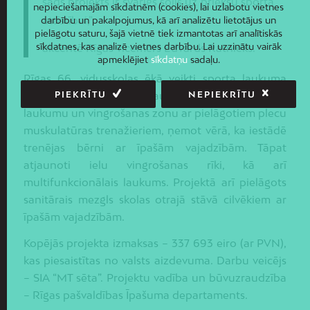
šāds projekts ir svarīgs solis uz priekšu sporta
nepieciešamajām sīkdatnēm (cookies), lai uzlabotu vietnes
attīstībai,”
darbību un pakalpojumus, kā arī analizētu lietotājus un
pielāgotu saturu, šajā vietnē tiek izmantotas arī analītiskās
sīkdatnes, kas analizē vietnes darbību. Lai uzzinātu vairāk
akcentē Rīgas vicemērs Edvards Ratnieks.
apmeklējiet
sīkdatņu
sadaļu.
Rīgas 66. vidusskolas ēkā veikti sporta laukuma
atjaunošanas darbi, atjaunojot lodes grūšanas
PIEKRĪTU
NEPIEKRĪTU
laukumu un vingrošanas zonu ar pielāgotiem plecu
muskulatūras trenažieriem, ņemot vērā, ka iestādē
trenējas bērni ar īpašām vajadzībām. Tāpat
atjaunoti ielu vingrošanas rīki, kā arī
multifunkcionālais laukums. Projektā arī pielāgots
sanitārais mezgls skolas otrajā stāvā cilvēkiem ar
īpašām vajadzībām.
Kopējās projekta izmaksas – 337 693 eiro (ar PVN),
kas piesaistītas no valsts aizdevuma. Darbu veicējs
– SIA “MT sēta”. Projektu vadība un būvuzraudzība
– Rīgas pašvaldības Īpašuma departaments.