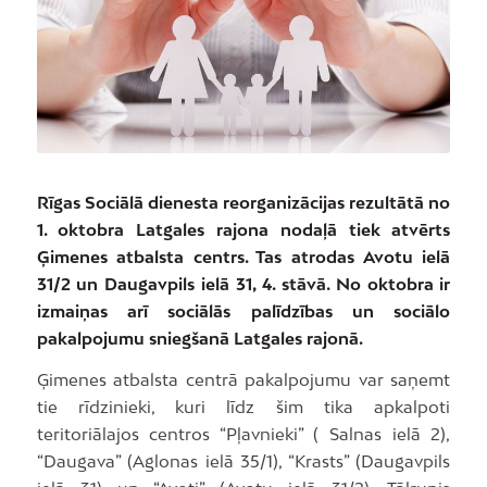
Rīgas Sociālā dienesta reorganizācijas rezultātā no
1. oktobra Latgales rajona nodaļā tiek atvērts
Ģimenes atbalsta centrs. Tas atrodas Avotu ielā
31/2 un Daugavpils ielā 31, 4. stāvā. No oktobra ir
izmaiņas arī sociālās palīdzības un sociālo
pakalpojumu sniegšanā Latgales rajonā.
Ģimenes atbalsta centrā pakalpojumu var saņemt
tie rīdzinieki, kuri līdz šim tika apkalpoti
teritoriālajos centros “Pļavnieki” ( Salnas ielā 2),
“Daugava” (Aglonas ielā 35/1), “Krasts” (Daugavpils