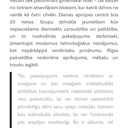
vietām tiek pietuvināts ģimeniskai videi – tas sastāv
no četriem atsevišķiem blokiem, kur katrā dzīvos ne
vairāk kā četri cilvēki. Dienas aprūpes centrā būs
20 vietas. Grupu dzīvokļa jauniešiem būs
nepieciešama diennakts uzraudzība un palīdzība,
un to nodrošinās pakalpojuma darbinieki,
izmantojot modernus tehnoloģiskus risinājumus,
bet nepārkāpjot iemītnieku privātumu. Rīgas
pašvaldība nodoršina aprīkojuma, mēbeļu un
trauku iegādi.
“Šis pakalpojums veidots cilvēkiem ar
smagiem un ļoti smagiem intelektuālās
attīstības traucējumiem, maksimāli attīstīsim
viņu potenciālu, lai var dzīvot sabiedrībā
pilnvērtīgu dzīvi savu spēju robežās. Katram
būs individuāls atbalsts, lai var funkcionēt
pēc iespējas neatkarīgi. Šis ir sākums, vēl