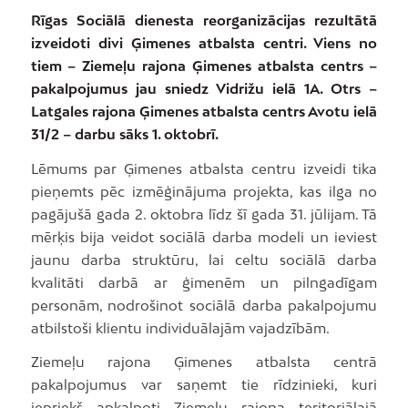
Rīgas Sociālā dienesta reorganizācijas rezultātā
izveidoti divi Ģimenes atbalsta centri. Viens no
tiem – Ziemeļu rajona Ģimenes atbalsta centrs –
pakalpojumus jau sniedz Vidrižu ielā 1A. Otrs –
Latgales rajona Ģimenes atbalsta centrs Avotu ielā
31/2 – darbu sāks 1. oktobrī.
Lēmums par Ģimenes atbalsta centru izveidi tika
pieņemts pēc izmēģinājuma projekta, kas ilga no
pagājušā gada 2. oktobra līdz šī gada 31. jūlijam. Tā
mērķis bija veidot sociālā darba modeli un ieviest
jaunu darba struktūru, lai celtu sociālā darba
kvalitāti darbā ar ģimenēm un pilngadīgam
personām, nodrošinot sociālā darba pakalpojumu
atbilstoši klientu individuālajām vajadzībām.
Ziemeļu rajona Ģimenes atbalsta centrā
pakalpojumus var saņemt tie rīdzinieki, kuri
iepriekš apkalpoti Ziemeļu rajona teritoriālajā