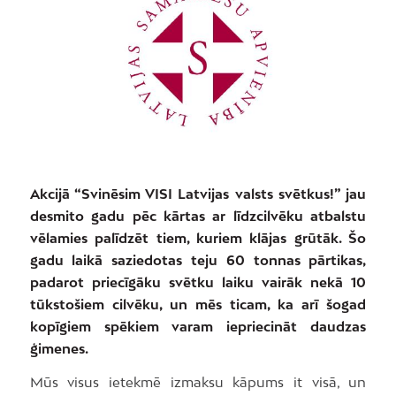
Akcijā “Svinēsim VISI Latvijas valsts svētkus!” jau
desmito gadu pēc kārtas ar līdzcilvēku atbalstu
vēlamies palīdzēt tiem, kuriem klājas grūtāk. Šo
gadu laikā saziedotas teju 60 tonnas pārtikas,
padarot priecīgāku svētku laiku vairāk nekā 10
tūkstošiem cilvēku, un mēs ticam, ka arī šogad
kopīgiem spēkiem varam iepriecināt daudzas
ģimenes.
Mūs visus ietekmē izmaksu kāpums it visā, un