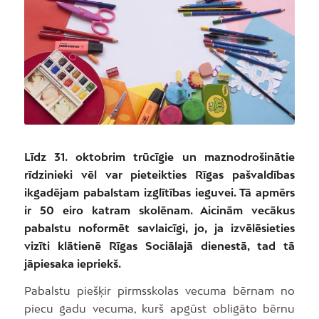
Līdz 31. oktobrim trūcīgie un maznodrošinātie
rīdzinieki vēl var pieteikties Rīgas pašvaldības
ikgadējam pabalstam izglītības ieguvei. Tā apmērs
ir 50 eiro katram skolēnam. Aicinām vecākus
pabalstu noformēt savlaicīgi, jo, ja izvēlēsieties
vizīti klātienē Rīgas Sociālajā dienestā, tad tā
jāpiesaka iepriekš.
Pabalstu piešķir pirmsskolas vecuma bērnam no
piecu gadu vecuma, kurš apgūst obligāto bērnu