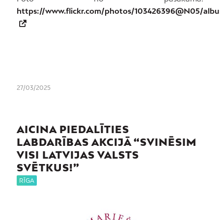
https://www.flickr.com/photos/103426396@N05/albu
27/03/2025
AICINA PIEDALĪTIES
LABDARĪBAS AKCIJĀ “SVINĒSIM
VISI LATVIJAS VALSTS
SVĒTKUS!”
RĪGA