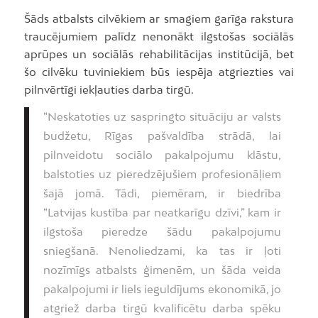
Šāds atbalsts cilvēkiem ar smagiem garīga rakstura
traucējumiem palīdz nenonākt ilgstošas sociālās
aprūpes un sociālās rehabilitācijas institūcijā, bet
šo cilvēku tuviniekiem būs iespēja atgriezties vai
pilnvērtīgi iekļauties darba tirgū.
“Neskatoties uz saspringto situāciju ar valsts
budžetu, Rīgas pašvaldība strādā, lai
pilnveidotu sociālo pakalpojumu klāstu,
balstoties uz pieredzējušiem profesionāļiem
šajā jomā. Tādi, piemēram, ir biedrība
“Latvijas kustība par neatkarīgu dzīvi,” kam ir
ilgstoša pieredze šādu pakalpojumu
sniegšanā. Nenoliedzami, ka tas ir ļoti
nozīmīgs atbalsts ģimenēm, un šāda veida
pakalpojumi ir liels ieguldījums ekonomikā, jo
atgriež darba tirgū kvalificētu darba spēku