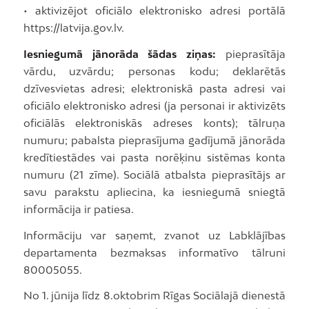
• aktivizējot oficiālo elektronisko adresi portālā
https://latvija.gov.lv.
Iesniegumā jānorāda šādas ziņas:
pieprasītāja
vārdu, uzvārdu; personas kodu; deklarētās
dzīvesvietas adresi; elektroniskā pasta adresi vai
oficiālo elektronisko adresi (ja personai ir aktivizēts
oficiālās elektroniskās adreses konts); tālruņa
numuru; pabalsta pieprasījuma gadījumā jānorāda
kredītiestādes vai pasta norēķinu sistēmas konta
numuru (21 zīme). Sociālā atbalsta pieprasītājs ar
savu parakstu apliecina, ka iesniegumā sniegtā
informācija ir patiesa.
Informāciju var saņemt, zvanot uz Labklājības
departamenta bezmaksas informatīvo tālruni
80005055.
No 1. jūnija līdz 8.oktobrim Rīgas Sociālajā dienestā