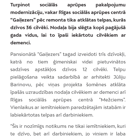
Turpinot sociālās aprūpes pakalpojumu
modernizāciju, vakar Rīgas sociālās aprūpes centrā
“Gaiļezers” pēc remonta tika atklātas telpas, kurās
dzīvos 36 cilvēki. Nodaļa bija slēgta kopš pagājušā
gada vidus, lai to īpaši iekārtotu cilvēkiem ar
demenci.
Pansionātā “Gaiļezers” tagad izveidoti trīs dzīvokļi,
katrā no tiem ģimeniskai videi pietuvinātos
sadzīves apstākļos dzīvos 12 cilvēki. Telpu
pielāgošana veikta sadarbībā ar arhitekti Jūliju
Barinovu, pēc viņas projekta šomēnes atklāta
īpašās uzraudzības nodaļa cilvēkiem ar demenci arī
Rīgas sociālās aprūpes centrā “Mežciems”.
Vienlaikus ar iemītniekiem paredzētajām istabām ir
labiekārtotas telpas arī darbiniekiem.
“Šis ir nozīmīgs notikums ne tikai iemītniekiem, kuri
te dzīvo, bet arī darbiniekiem, jo viņiem ir laba