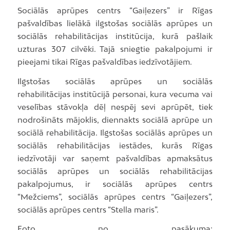
Sociālās aprūpes centrs “Gaiļezers” ir Rīgas
pašvaldības lielākā ilgstošas sociālās aprūpes un
sociālās rehabilitācijas institūcija, kurā pašlaik
uzturas 307 cilvēki. Tajā sniegtie pakalpojumi ir
pieejami tikai Rīgas pašvaldības iedzīvotājiem.
Ilgstošas sociālās aprūpes un sociālās
rehabilitācijas institūcijā personai, kura vecuma vai
veselības stāvokļa dēļ nespēj sevi aprūpēt, tiek
nodrošināts mājoklis, diennakts sociālā aprūpe un
sociālā rehabilitācija. Ilgstošas sociālās aprūpes un
sociālās rehabilitācijas iestādes, kurās Rīgas
iedzīvotāji var saņemt pašvaldības apmaksātus
sociālās aprūpes un sociālās rehabilitācijas
pakalpojumus, ir sociālās aprūpes centrs
“Mežciems”, sociālās aprūpes centrs “Gaiļezers”,
sociālās aprūpes centrs “Stella maris”.
Foto no pasākuma: