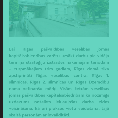
Lai Rīgas pašvaldības veselības jomas
kapitālsabiedrības varētu uzsākt darbu pie vidēja
termiņa stratēģiju izstrādes nākamajam teriodam
– turpmākajiem trim gadiem, Rīgas domē tika
apstiprināti Rīgas veselības centra, Rīgas 1.
slimnīcas, Rīgas 2. slimnīcas un Rīgas Dzemdību
nama nefinanšu mērķi. Visām četrām veselības
jomas pašvaldības kapitālsabiedrībām kā nozīmīgs
uzdevums noteikts iekļaujošas darba vides
veicināšana, kā arī prakses vietu veidošana, tajā
skaitā personām ar invaliditāti.