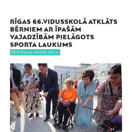
RĪGAS 66.VIDUSSKOLĀ ATKLĀTS
BĒRNIEM AR ĪPAŠĀM
VAJADZĪBĀM PIELĀGOTS
SPORTA LAUKUMS
PĒTERSALA-ANDREJSALA