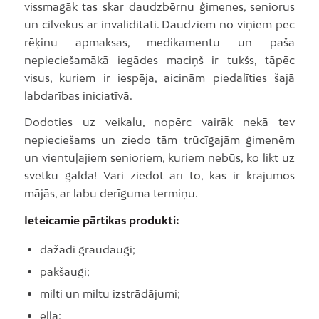
vissmagāk tas skar daudzbērnu ģimenes, seniorus
un cilvēkus ar invaliditāti. Daudziem no viņiem pēc
rēķinu apmaksas, medikamentu un paša
nepieciešamākā iegādes maciņš ir tukšs, tāpēc
visus, kuriem ir iespēja, aicinām piedalīties šajā
labdarības iniciatīvā.
Dodoties uz veikalu, nopērc vairāk nekā tev
nepieciešams un ziedo tām trūcīgajām ģimenēm
un vientuļajiem senioriem, kuriem nebūs, ko likt uz
svētku galda! Vari ziedot arī to, kas ir krājumos
mājās, ar labu derīguma termiņu.
Ieteicamie pārtikas produkti:
dažādi graudaugi;
pākšaugi;
milti un miltu izstrādājumi;
eļļa;