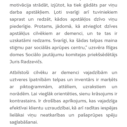
motivācija strādāt, izjūtot, ka tiek gādāts par viņu
darba apstākļiem. Ļoti svarīgi arī tuviniekiem
saprast un redzēt, kādos apstākļos dzīvo viņu
piederīgie. Protams, jādomā, kā atvieglot dzīves
apstākļus cilvēkiem ar demenci, un te tas ir
uzskatāmi redzams. Svarīgi, ka šādas telpas maina
stigmu par sociālās aprūpes centru,” uzsvēra Rīgas
domes Sociālo jautājumu komitejas priekšsēdētājs
Juris Radzevičs.
Atbilstoši cilvēku ar demenci vajadzībām un
uztveres īpatnībām telpas un inventārs ir marķēts
ar piktogrammām, attēliem, uzrakstiem un
norādēm. Lai vieglāk orientēties, sienu krāsojums ir
kontrastains. Ir drošības aprīkojums, kas vajadzīga
efektīvai klientu uzraudzībai, kā arī radītas iespējas
lielākai viņu neatkarības un pašaprūpes spēju
saglabāšanai.