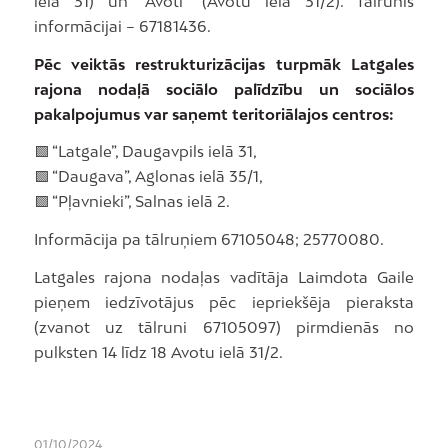
ielā 31) un “Avoti” (Avotu ielā 31/2). Tālrunis
informācijai – 67181436.
Pēc veiktās restrukturizācijas turpmāk Latgales
rajona nodaļā sociālo palīdzību un sociālos
pakalpojumus var saņemt teritoriālajos centros:
🟩 “Latgale”, Daugavpils ielā 31,
🟩 “Daugava”, Aglonas ielā 35/1,
🟩 “Pļavnieki”, Salnas ielā 2.
Informācija pa tālruņiem 67105048; 25770080.
Latgales rajona nodaļas vadītāja Laimdota Gaile
pieņem iedzīvotājus pēc iepriekšēja pieraksta
(zvanot uz tālruni 67105097) pirmdienās no
pulksten 14 līdz 18 Avotu ielā 31/2.
01/10/2024