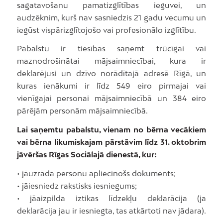
sagatavošanu pamatizglītības ieguvei, un
audzēknim, kurš nav sasniedzis 21 gadu vecumu un
iegūst vispārizglītojošo vai profesionālo izglītību.
Pabalstu ir tiesības saņemt trūcīgai vai
maznodrošinātai mājsaimniecībai, kura ir
deklarējusi un dzīvo norādītajā adresē Rīgā, un
kuras ienākumi ir līdz 549 eiro pirmajai vai
vienīgajai personai mājsaimniecībā un 384 eiro
pārējām personām mājsaimniecībā.
Lai saņemtu pabalstu, vienam no bērna vecākiem
vai bērna likumiskajam pārstāvim līdz 31. oktobrim
jāvēršas Rīgas Sociālajā dienestā, kur:
• jāuzrāda personu apliecinošs dokuments;
• jāiesniedz rakstisks iesniegums;
• jāaizpilda iztikas līdzekļu deklarācija (ja
deklarācija jau ir iesniegta, tas atkārtoti nav jādara).