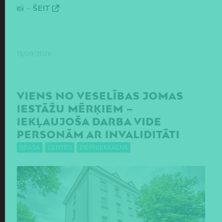
📸 –
ŠEIT
13/09/2024
VIENS NO VESELĪBAS JOMAS
IESTĀŽU MĒRĶIEM –
IEKĻAUJOŠA DARBA VIDE
PERSONĀM AR INVALIDITĀTI
BRASA
,
CENTRS
,
ZIEPNIEKKALNS