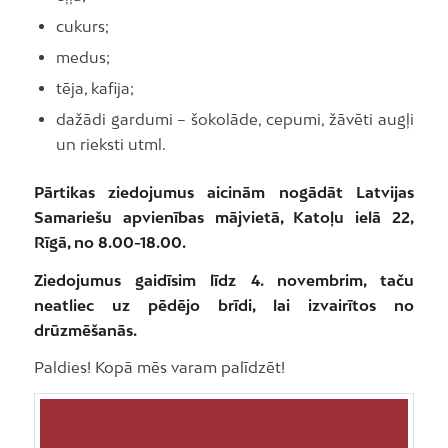
cukurs;
medus;
tēja, kafija;
dažādi gardumi – šokolāde, cepumi, žāvēti augļi
un rieksti utml.
Pārtikas ziedojumus aicinām nogādāt Latvijas
Samariešu apvienības mājvietā, Katoļu ielā 22,
Rīgā, no 8.00-18.00.
Ziedojumus gaidīsim līdz 4. novembrim, taču
neatliec uz pēdējo brīdi, lai izvairītos no
drūzmēšanās.
Paldies! Kopā mēs varam palīdzēt!