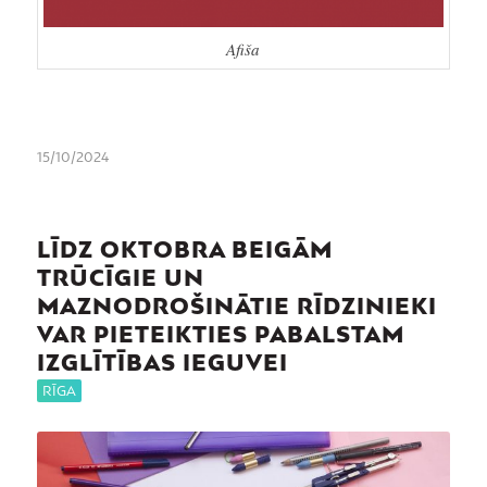
Afiša
15/10/2024
LĪDZ OKTOBRA BEIGĀM
TRŪCĪGIE UN
MAZNODROŠINĀTIE RĪDZINIEKI
VAR PIETEIKTIES PABALSTAM
IZGLĪTĪBAS IEGUVEI
RĪGA