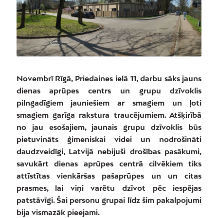
Novembrī Rīgā, Priedaines ielā 11, darbu sāks jauns
dienas aprūpes centrs un grupu dzīvoklis
pilngadīgiem jauniešiem ar smagiem un ļoti
smagiem garīga rakstura traucējumiem. Atšķirībā
no jau esošajiem, jaunais grupu dzīvoklis būs
pietuvināts ģimeniskai videi un nodrošināti
daudzveidīgi, Latvijā nebijuši drošības pasākumi,
savukārt dienas aprūpes centrā cilvēkiem tiks
attīstītas vienkāršas pašaprūpes un un citas
prasmes, lai viņi varētu dzīvot pēc iespējas
patstāvīgi. Šai personu grupai līdz šim pakalpojumi
bija vismazāk pieejami.