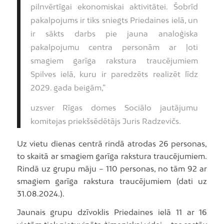
pilnvērtīgai ekonomiskai aktivitātei. Šobrīd
pakalpojums ir tiks sniegts Priedaines ielā, un
ir sākts darbs pie jauna analoģiska
pakalpojumu centra personām ar ļoti
smagiem garīga rakstura traucējumiem
Spilves ielā, kuru ir paredzēts realizēt līdz
2029. gada beigām,”
uzsver Rīgas domes Sociālo jautājumu
komitejas priekšsēdētājs Juris Radzevičs.
Uz vietu dienas centrā rindā atrodas 26 personas,
to skaitā ar smagiem garīga rakstura traucējumiem.
Rindā uz grupu māju – 110 personas, no tām 92 ar
smagiem garīga rakstura traucējumiem (dati uz
31.08.2024.).
Jaunais grupu dzīvoklis Priedaines ielā 11 ar 16