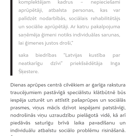
komplektējam kadrus – nepieciešami
aprūpētāji, atbalsta personas, kas var
palīdzēt nodarbībās, sociālais rehabilitētājs
un sociālie aprūpētāji. Ar katru pakalpojuma
saņēmēja ģimeni notiks individuālas sarunas,
lai ģimenes justos droši,”
saka biedrības “Latvijas kustība par
neatkarīgu dzīvi” priekšsēdētāja Inga
Šķestere.
Dienas aprūpes centrā cilvēkiem ar garīga rakstura
traucējumiem pastāvīgā speciālistu klātbūtnē būs
iespēja uzturēt un attīstīt pašaprūpes un sociālās
prasmes, viņus mācīs dzīvot iespējami patstāvīgi,
nodrošinās viņu uzraudzību pielāgotā vidē, kā arī
piedāvās saturīgu brīvā laika pavadīšanu un
individuālu atbalstu sociālo problēmu risināšanā.