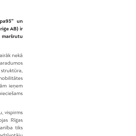
upa93” un
ige AB) ir
a maršrutu
vairāk nekā
paradumos
struktūra,
obilitātes
ojām ieņem
pieciešams
u, vispirms
ojas Rīgas
anība tiks
iedzīvotāju