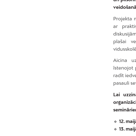
veidošanā
Projekta 
ar prakt
diskusijā
plašai 
vidusskol
Aicina uz
īstenojot 
radīt iedv
pasauli se
Lai uzzin
organizā
semināriem
🔹
12. maij
🔹
13. maij