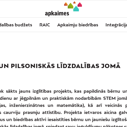
dalības budžets
RAIC
Apkaimju biedrības
Integrācij
UN PILSONISKĀS LĪDZDALĪBAS JOMĀ
iek sākts jauns izglītības projekts, kas papildinās bērnu u
dienu ar jēgpilnām un praktiskām nodarbībām STEM jomā
jas, inženierzinātnes un matemātika), kā arī veicinās p
as caurviju prasmju attīstību. Projekta ietvaros aicina galv
 un biedrības aktīvi iesaistīties bērnu un jauniešu izglīt
iskās līdzdalības jomā, sniedzot savu ieguldījumu nākotnes s