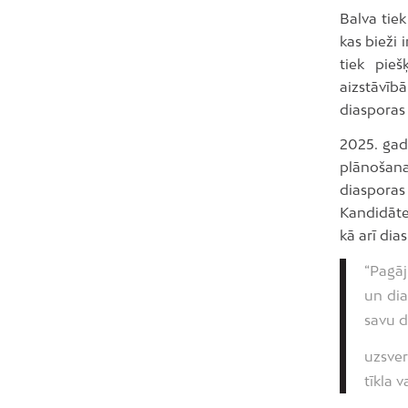
Balva tiek
kas bieži 
tiek pieš
aizstāvībā
diasporas 
2025. gad
plānošana
diasporas
Kandidātes
kā arī dia
“Pagāj
un dia
savu d
uzsver
tīkla 