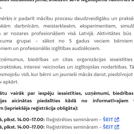
.
mērķis ir padarīt mācību procesu daudzveidīgāku un praksē 
iskām darbnīcām, meistarklasēm, eksperimentiem, simul
m ar nozares profesionāļiem visā Latvijā. Aktivitātes būs
vecuma grupai – sākot no 5 gadus veciem bērniem 
ēniem un profesionālās izglītības audzēkņiem.
ņēmumus, biedrības un citas organizācijas iesaistīties
praktiskas, interesi veicinošas un izglītojošas nodarbības. Tā
esmojošu vidi, kur bērni un jaunieši mācās darot, piedzīvojot
v apkārt.
ātu vairāk par iespēju iesaistīties, uzņēmumi, biedrība
cijas aicinātas piedalīties kādā no informatīvajiem ti
 (iepriekšēja reģistrācija obligāta):
ā, plkst. 14.00–17.00:
Reģistrēties semināram –
ŠEIT
.
ā, plkst. 14.00–17.00:
Reģistrēties semināram –
ŠEIT
.