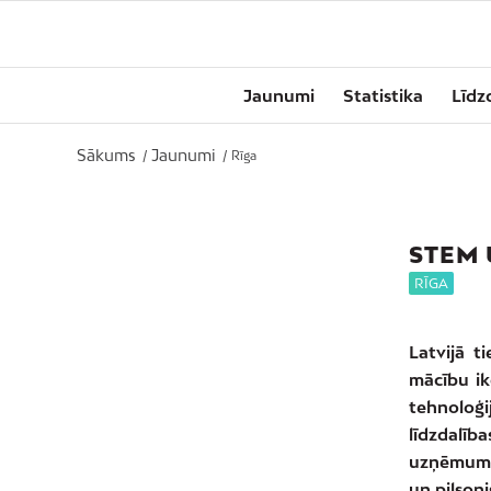
Jaunumi
Statistika
Līdz
Sākums
Jaunumi
/
/
Rīga
STEM 
RĪGA
Latvijā t
mācību ik
tehnoloģi
līdzdalīb
uzņēmumus
un pilson