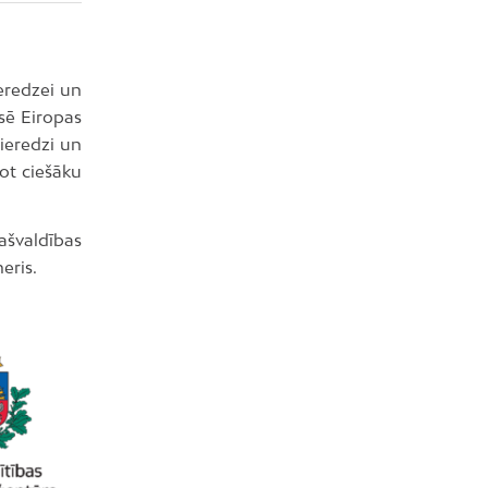
ieredzei un
nsē Eiropas
pieredzi un
ot ciešāku
pašvaldības
eris.