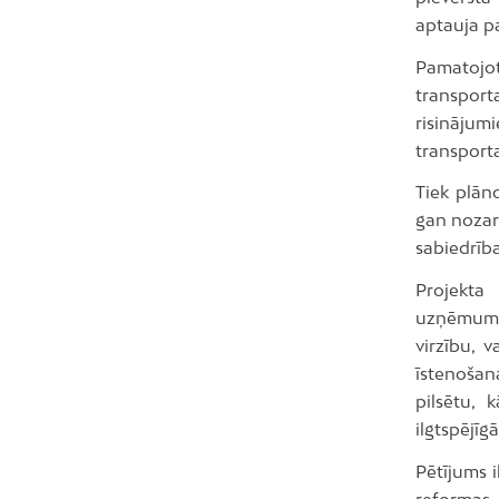
aptauja pa
Pamatojoti
transpor
risinājum
transporta
Tiek plāno
gan nozare
sabiedrīb
Projekta
uzņēmuma 
virzību, 
īstenošan
pilsētu, 
ilgtspējīg
Pētījums i
reformas 