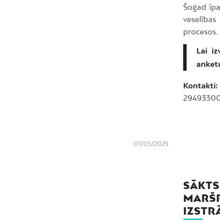
Šogad īpa
veselības
procesos.
Lai iz
anketu
Kontakti:
29493300,
07/05/2025
SĀKTS
MARŠR
IZSTR