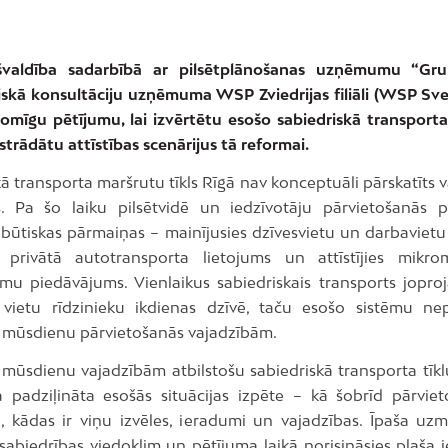
švaldība sadarbībā ar pilsētplānošanas uzņēmumu “Gr
iskā konsultāciju uzņēmuma WSP Zviedrijas filiāli (WSP Sver
jomīgu pētījumu, lai izvērtētu esošo sabiedriskā transport
zstrādātu attīstības scenārijus tā reformai.
ā transporta maršrutu tīkls Rīgā nav konceptuāli pārskatīts 
. Pa šo laiku pilsētvidē un iedzīvotāju pārvietošanās 
 būtiskas pārmaiņas – mainījusies dzīvesvietu un darbavietu 
 privātā autotransporta lietojums un attīstījies mikrom
mu piedāvājums. Vienlaikus sabiedriskais transports jopr
vietu rīdzinieku ikdienas dzīvē, taču esošo sistēmu ne
r mūsdienu pārvietošanās vajadzībām.
 mūsdienu vajadzībām atbilstošu sabiedriskā transporta tīkl
ta padziļināta esošās situācijas izpēte – kā šobrīd pārviet
ji, kādas ir viņu izvēles, ieradumi un vajadzības. Īpaša uzm
sabiedrības viedoklim un pētījuma laikā norisināsies plaša 