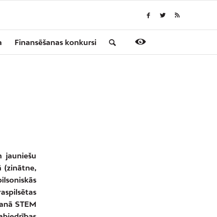
a
Finansēšanas konkursi
n jauniešu
 (zinātne,
ilsoniskās
aspilsētas
ošanā STEM
abiedrības