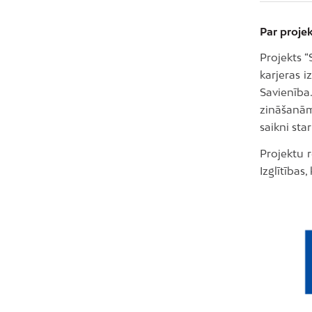
Par proje
Projekts “
karjeras i
Savienība.
zināšanām
saikni star
Projektu r
Izglītības