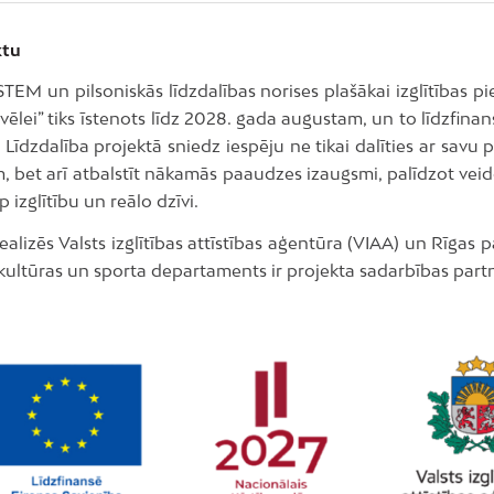
ktu
STEM un pilsoniskās līdzdalības norises plašākai izglītības p
zvēlei” tiks īstenots līdz 2028. gada augustam, un to līdzfina
 Līdzdalība projektā sniedz iespēju ne tikai dalīties ar savu 
, bet arī atbalstīt nākamās paaudzes izaugsmi, palīdzot veid
p izglītību un reālo dzīvi.
ealizēs Valsts izglītības attīstības aģentūra (VIAA) un Rīgas 
, kultūras un sporta departaments ir projekta sadarbības partn