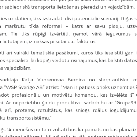
r sabiedriskā transporta lietošanas pieredzi un vajadzībām.
es uz datiem, tiks izstrādāti divi potenciālie scenāriji Rīgas 
ta maršrutu tīkla reformai – katrs ar savu pieeju, uzs
iem. Tie tiks rūpīgi izvērtēti, ņemot vērā ieguvumus s
 lietotājiem, izmaksas pilsētai u.c. faktorus.
ti arī vairāki tematiskie pasākumi, kuros tiks iesaistīti gan i
s speciālisti, lai kopīgi veidotu risinājumus, kas balstīti datos
as vajadzībām.
 vadītāja Katja Vuorenmaa Berdica no starptautiskā kon
“WSP Sverige AB” atzīst: “Man ir patiess prieks uzņemties š
vadot profesionālu un motivētu komandu, kas izvēlēta š
ai. Ar nepacietību gaidu produktīvu sadarbību ar “Grupa93
kā arī, protams, rezultātus, kas sniegs reālus ieguldījum
āku transporta sistēmu.”
lgs 14 mēnešus un tā rezultāti būs kā pamats rīcības plāna i
ieviešanai nākotnē, kā arī solis tuvāk padarot sabiedrisko 