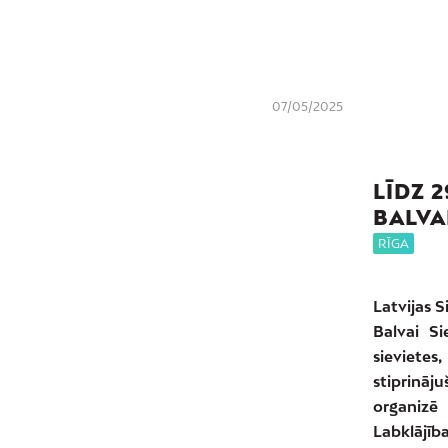
07/05/2025
LĪDZ 
BALVAI
RĪGA
Latvijas S
Balvai Si
sieviete
stiprināj
organizē
Labklājība