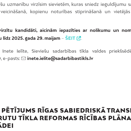
šu uzmanību virzīsim sievietēm, kuras sniedz ieguldījumu s
 veicināšanā, kopienu noturības stiprināšanā un vietējās 
virzītu kandidāti, aicinām iepazīties ar nolikumu un nom
 līdz 2025. gada 29. maijam
–
ŠEIT
.
Inete Ielīte, Sieviešu sadarbības tīkla valdes priekšsēdēt
 e-pasts:
inete.ielite@sadarbibastikls.lv
 PĒTĪJUMS RĪGAS SABIEDRISKĀ TRAN
UTU TĪKLA REFORMAS RĪCĪBAS PLĀNA
ĀDEI