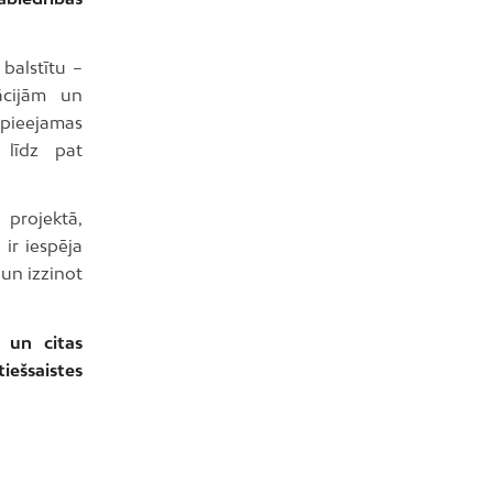
balstītu –
ācijām un
 pieejamas
līdz pat
 projektā,
 ir iespēja
 un izzinot
s un citas
ešsaistes