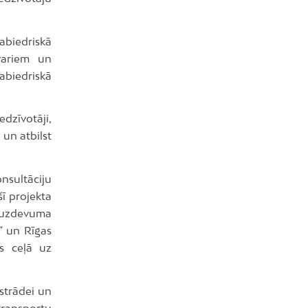
sabiedriskā
variem un
abiedriskā
edzīvotāji,
 un atbilst
sultāciju
ī projekta
ī uzdevuma
” un Rīgas
us ceļā uz
zstrādei un
transportu