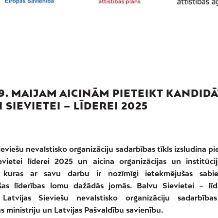
29. MAIJAM AICINĀM PIETEIKT KANDID
 SIEVIETEI – LĪDEREI 2025
ieviešu nevalstisko organizāciju sadarbības tīkls izsludina p
evietei līderei 2025 un aicina organizācijas un institūcija
s, kuras ar savu darbu ir nozīmīgi ietekmējušas sabi
ušas līderības lomu dažādās jomās. Balvu Sievietei – lī
 Latvijas Sieviešu nevalstisko organizāciju sadarbības
s ministriju un Latvijas Pašvaldību savienību.