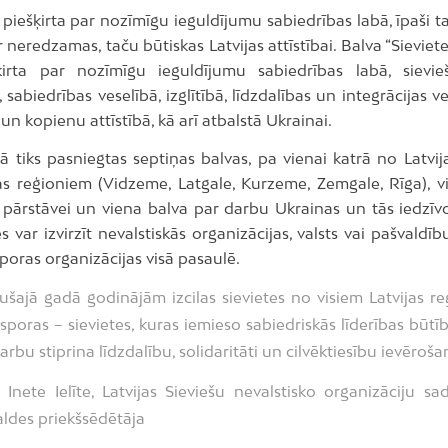
 piešķirta par nozīmīgu ieguldījumu sabiedrības labā, īpaši t
ir neredzamas, taču būtiskas Latvijas attīstībai. Balva “Sievietei
ķirta par nozīmīgu ieguldījumu sabiedrības labā, sievie
, sabiedrības veselībā, izglītībā, līdzdalības un integrācijas v
un kopienu attīstībā, kā arī atbalstā Ukrainai.
ā tiks pasniegtas septiņas balvas, pa vienai katrā no Latvij
s reģioniem (Vidzeme, Latgale, Kurzeme, Zemgale, Rīga), v
 pārstāvei un viena balva par darbu Ukrainas un tās iedzīvo
 var izvirzīt nevalstiskās organizācijas, valsts vai pašvaldīb
sporas organizācijas visā pasaulē.
ušajā gadā godinājām izcilas sievietes no visiem Latvijas r
sporas – sievietes, kuras iemieso sabiedriskās līderības būtī
arbu stiprina līdzdalību, solidaritāti un cilvēktiesību ievēroša
 Inete Ielīte, Latvijas Sieviešu nevalstisko organizāciju sa
valdes priekšsēdētāja