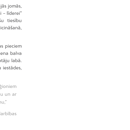
ajās jomās,
 – līderei”
šu tiesību
eicināšanā,
as pieciem
iena balva
tāju labā.
u iestādes,
eģioniem
bu un ar
nu,”
darbības