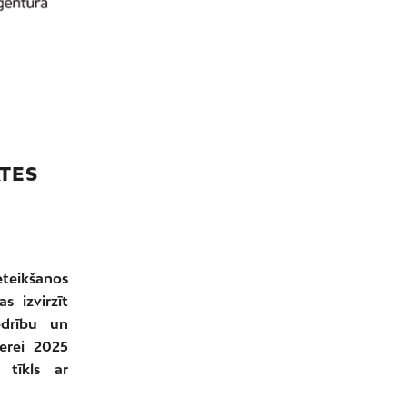
ĀTES
ieteikšanos
s izvirzīt
edrību un
derei 2025
 tīkls ar