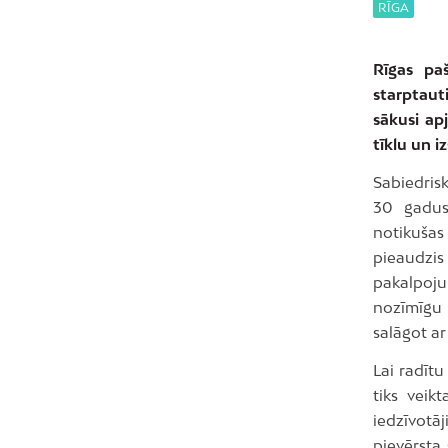
RĪGA
Rīgas pa
starptaut
sākusi ap
tīklu un i
Sabiedrisk
30 gadus
notikušas
pieaudzis
pakalpoju
nozīmīgu 
salāgot a
Lai radītu
tiks veik
iedzīvotā
pievērsta 