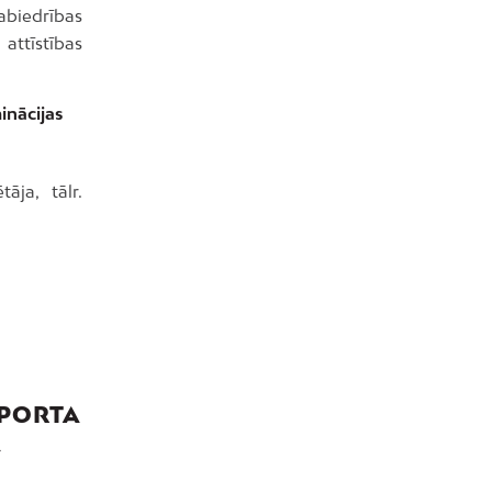
abiedrības
attīstības
inācijas
āja, tālr.
SPORTA