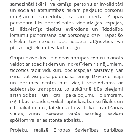
samazināti šķēršļi veiksmīgai personu ar invaliditāti
un sociālās atstumtības riskam pakļauto personu
integrācijai sabiedrībā, kā arī mērķa grupas
personām tiks nodrošinātas vienlīdzīgas iespējas,
t.i., līdzvērtīga tiesību ievērošana un līdzdalība
lēmumu pieņemšanā par personīgo dzīvi. Tāpat šo
cilvēku tuviniekiem būs iespēja atgriezties vai
pilnvērtīgi iekļauties darba tirgū.
Grupu dzīvokļus un dienas aprūpes centru plānots
veidot ar specifiskiem un inovatīviem risinājumiem,
tiecoties radīt vidi, kuru pēc iespējas patstāvīgi var
izmantot visi pakalpojuma saņēmēji. Dzīvokļu māja
un aprūpes centrs būs viegli sasniedzams ar
sabiedrisko transportu, to apkārtnē būs pieejami
ārstniecības un citi pakalpojumi, piemēram,
izglītības iestādes, veikali, aptiekas, banku filiāles un
citi pakalpojumi, tai skaitā brīvā laika pavadīšanas
vietas, kuras persona varēs sasniegt saviem
spēkiem vai ar asistenta atbalstu.
Projektu realizē Eiropas Savienības darbības