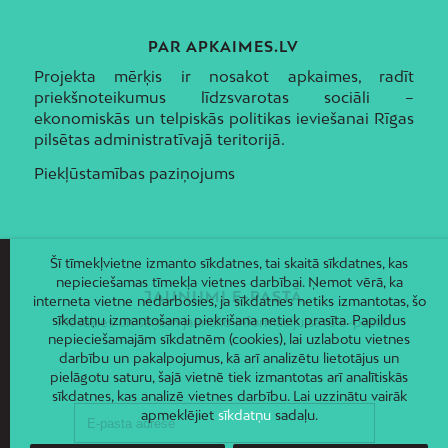
PAR APKAIMES.LV
Projekta mērķis ir nosakot apkaimes, radīt
priekšnoteikumus līdzsvarotas sociāli –
ekonomiskās un telpiskās politikas ieviešanai Rīgas
pilsētas administratīvajā teritorijā.
Piekļūstamības paziņojums
Šī tīmekļvietne izmanto sīkdatnes, tai skaitā sīkdatnes, kas
nepieciešamas tīmekļa vietnes darbībai. Ņemot vērā, ka
JAUNUMI E-PASTĀ
interneta vietne nedarbosies, ja sīkdatnes netiks izmantotas, šo
sīkdatņu izmantošanai piekrišana netiek prasīta. Papildus
Piesakies un saņem jaunāko informāciju savā e-pastā!
nepieciešamajām sīkdatnēm (cookies), lai uzlabotu vietnes
darbību un pakalpojumus, kā arī analizētu lietotājus un
pielāgotu saturu, šajā vietnē tiek izmantotas arī analītiskās
sīkdatnes, kas analizē vietnes darbību. Lai uzzinātu vairāk
apmeklējiet
sīkdatņu
sadaļu.