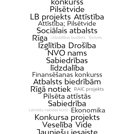
konkurss
Pilsētvide
LB projekts
Attīstība
Attīstība; Pilsētvide
Sociālais atbalsts
Rīga
Līdzdalības budžets
Tūrisms
Izglītība
Drošība
NVO nams
Sabiedrības
līdzdalība
Finansēšanas konkurss
Atbalsts biedrībām
Rīgā notiek
RAIC projekts
Pilsēta attīstās
Sabiedrība
Ekonomika
Latviešu valodas kursi
Konkursa projekts
Veselība
Vide
Jauniešu iesaiste