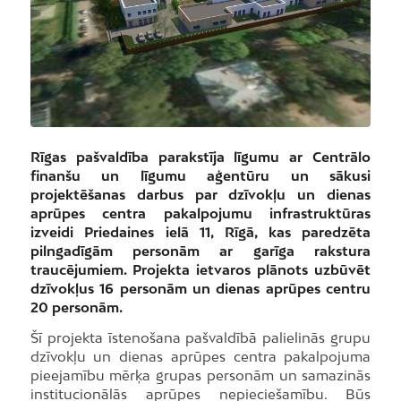
Rīgas pašvaldība parakstīja līgumu ar Centrālo
finanšu un līgumu aģentūru un sākusi
projektēšanas darbus par dzīvokļu un dienas
aprūpes centra pakalpojumu infrastruktūras
izveidi Priedaines ielā 11, Rīgā, kas paredzēta
pilngadīgām personām ar garīga rakstura
traucējumiem. Projekta ietvaros plānots uzbūvēt
dzīvokļus 16 personām un dienas aprūpes centru
20 personām.
Šī projekta īstenošana pašvaldībā palielinās grupu
dzīvokļu un dienas aprūpes centra pakalpojuma
pieejamību mērķa grupas personām un samazinās
institucionālās aprūpes nepieciešamību. Būs