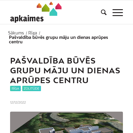
Sākums
Rīga
/
/
Pašvaldība būvēs grupu māju un dienas aprūpes
centru
PAŠVALDĪBA BŪVĒS
GRUPU MĀJU UN DIENAS
APRŪPES CENTRU
RĪGA
,
ZOLITŪDE
12/12/2022