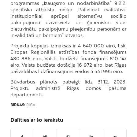
programmas „Izaugsme un nodarbinātība” 9.2.2.
specifiskā atbalsta mērķa „Palielināt kvalitatīvu
institucionālai aprūpei alternatīvu sociālo
pakalpojumu dzīvesvietā un ģimeniskai videi
pietuvinātu pakalpojumu pieejamību personām ar
invaliditāti un bērniem” ietvaros.
Projekta kopējās izmaksas ir 4 640 000 eiro, t.sk.
Eiropas Reģionālās attīstības fonda finansējums
480 886 eiro, Valsts budžeta finansējums 810 147
eiro, Valsts budžeta dotācija 16 972 eiro, bet Rīgas
pašvaldības līdzfinansējums veidos 3 331 995 eiro.
Būvdarbus plānots pabeigt līdz 31.12. 2023.
Projektu administrē Rīgas domes Īpašuma
departaments.
BIRKAS:
RĪGA
Dalīties ar šo ierakstu