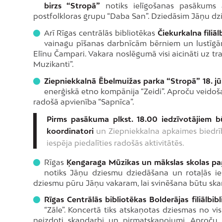
birzs “Stropā”
notiks ielīgošanas pasākums a
postfolkloras grupu “Daba San”. Dziedāsim Jāņu dz
Arī Rīgas centrālās bibliotēkas
Čiekurkalna filiā
vainagu pīšanas darbnīcām bērniem un lustīgā
Elīnu Čampari. Vakara noslēgumā visi aicināti uz t
Muzikanti”.
Ziepniekkalnā Ēbelmuižas parka “Stropā” 18. jūn
enerģiskā etno kompānija “Zeidi”. Aproču veido
radošā apvienība “Sapnīca”.
Pirms pasākuma plkst. 18.00 iedzīvotājiem b
koordinatori
un Ziepniekkalna apkaimes biedrīb
iespēja piedalīties radošās aktivitātēs.
Rīgas
Ķengaraga Mūzikas un mākslas skolas paga
notiks Jāņu dziesmu dziedāšana un rotaļās ieš
dziesmu pūru Jāņu vakaram, lai svinēšana būtu ska
Rīgas Centrālās bibliotēkas Bolderājas filiālbibl
“Zāle”. Koncertā tiks atskaņotas dziesmas no vis
neizdoti skaņdarbi un pirmatskaņojumi. Aproču