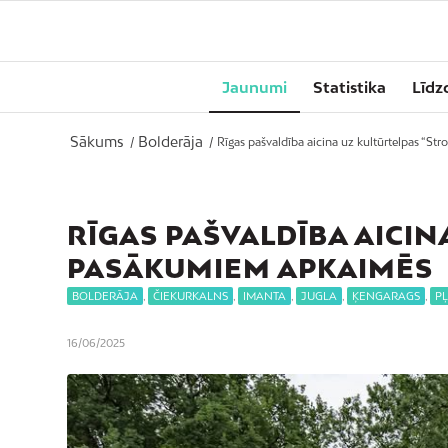
Jaunumi
Statistika
Līdz
Sākums
Bolderāja
/
/
Rīgas pašvaldība aicina uz kultūrtelpas “St
RĪGAS PAŠVALDĪBA AICIN
PASĀKUMIEM APKAIMĒS
BOLDERĀJA
,
ČIEKURKALNS
,
IMANTA
,
JUGLA
,
ĶENGARAGS
,
PĻ
16/06/2025