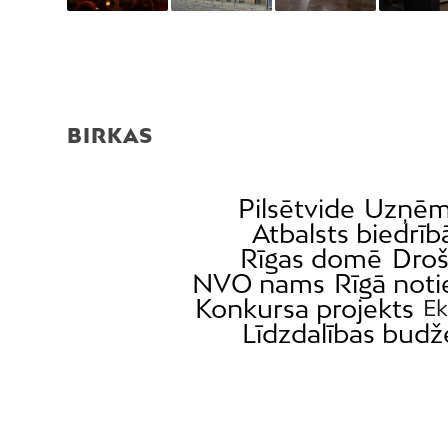
BIRKAS
Pilsētvide
Uzņēm
Atbalsts biedrī
Rīgas domē
Droš
NVO nams
Rīgā noti
Konkursa projekts
E
Līdzdalības budž