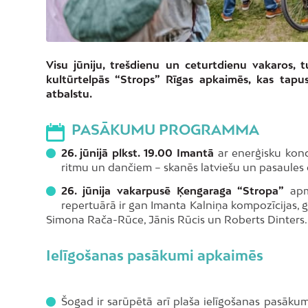
Visu jūniju, trešdienu un ceturtdienu vakaros,
kultūrtelpās “Strops” Rīgas apkaimēs, kas tapu
atbalstu.
PASĀKUMU PROGRAMMA
26. jūnijā plkst. 19.00 Imantā
ar enerģisku konc
ritmu un dančiem – skanēs latviešu un pasaules d
26. jūnija vakarpusē Ķengaraga “Stropa”
apme
repertuārā ir gan Imanta Kalniņa kompozīcijas,
Simona Rača-Rūce, Jānis Rūcis un Roberts Dinters.
Ielīgošanas pasākumi apkaimēs
Šogad ir sarūpētā arī plaša ielīgošanas pasāk