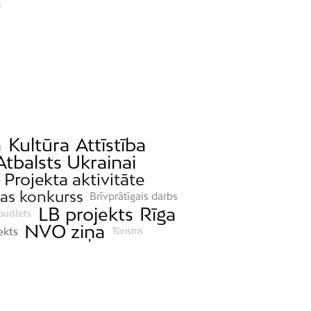
a
Kultūra
Attīstība
Atbalsts Ukrainai
Projekta aktivitāte
as konkurss
Brīvprātīgais darbs
LB projekts
Rīga
 budžets
NVO ziņa
ekts
Tūrisms