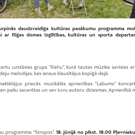
 turpinās daudzveidīga kultūras pasākumu programma mob
si ar Rīgas domes Izglītības, kultūras un sporta depart
ertu uzstāsies grupa “Rahu”, kurā tautas mūzika savīsies ar
eju melodijas, kas ieraus klausītājus kopīgā dejā.
klētājus priecēs muzikālās apvienības “Labums” koncert
 gan pašu sacerētas un sev tuvu autoru dziesmas. Apvienībā 
umu programma “Stropos”.
18. jūnijā no plkst. 18.00 Pļavniek