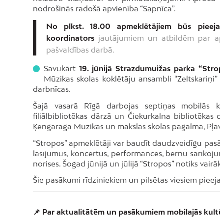
nodrošinās radošā apvienība “Sapnīca”.
No plkst. 18.00 apmeklētājiem būs pieeja
koordinators
jautājumiem un atbildēm par apk
pašvaldības darbā.
Savukārt
19. jūnijā Strazdumuižas parka “Stro
Mūzikas skolas koklētāju ansambli “Zeltskariņi”
darbnīcas.
Šajā vasarā Rīgā darbojas septiņas mobilās ku
filiālbibliotēkas dārzā un Čiekurkalna bibliotēkas
Ķengaraga Mūzikas un mākslas skolas pagalmā, Pļav
“Stropos” apmeklētāji var baudīt daudzveidīgu pas
lasījumus, koncertus, performances, bērnu sarīkojum
norises. Šogad jūnijā un jūlijā “Stropos” notiks vair
Šie pasākumi rīdziniekiem un pilsētas viesiem piee
📌 Par aktualitātēm un pasākumiem mobilajās kultū