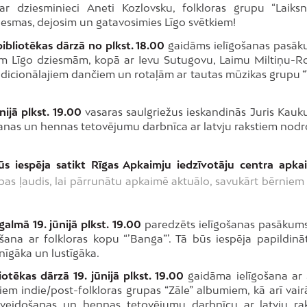
r dziesminieci Aneti Kozlovsku, folkloras grupu “Laiks
iesmas, dejosim un gatavosimies Līgo svētkiem!
lbibliotēkas dārzā no plkst. 18.00
gaidāms ielīgošanas pasāk
m Līgo dziesmām, kopā ar Ievu Sutugovu, Laimu Miltiņu-R
radicionālajiem dančiem un rotaļām ar tautas mūzikas grupu “
ijā plkst. 19.00
vasaras saulgriežus ieskandinās Juris Kauku
šanas un hennas tetovējumu darbnīca ar latvju rakstiem nodr
ūs iespēja satikt Rīgas Apkaimju iedzīvotāju centra apka
as ļaudis, lai pārrunātu apkaimē aktuālo, savukārt bērniem
lmā 19. jūnijā plkst. 19.00
paredzēts ielīgošanas pasākums
ana ar folkloras kopu “’Banga”’. Tā būs iespēja papildinā
nīgāka un lustīgāka.
iotēkas dārzā 19. jūnijā plkst. 19.00
gaidāma ielīgošana ar
iem indie/post-folkloras grupas “Zāle” albumiem, kā arī vairā
 veidošanas un hennas tetovējumu darbnīcu ar latvju ra