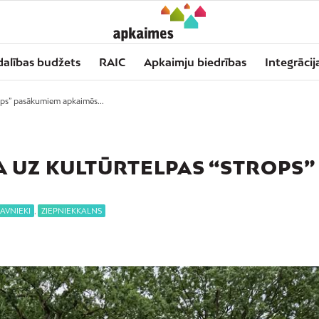
dalības budžets
RAIC
Apkaimju biedrības
Integrācij
rops” pasākumiem apkaimēs...
A UZ KULTŪRTELPAS “STROPS”
AVNIEKI
,
ZIEPNIEKKALNS