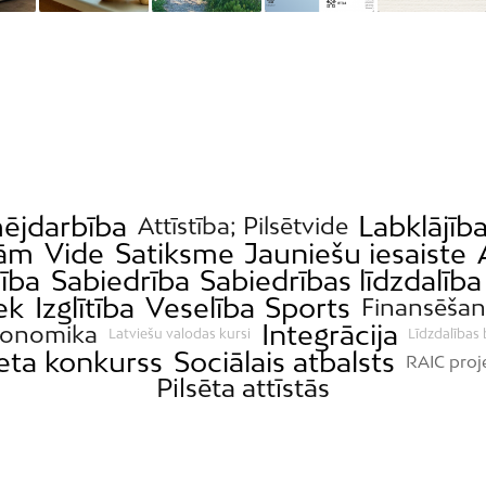
ējdarbība
Labklājīb
Attīstība; Pilsētvide
bām
Vide
Satiksme
Jauniešu iesaiste
ība
Sabiedrība
Sabiedrības līdzdalība
ek
Izglītība
Veselība
Sports
Finansēšan
Integrācija
konomika
Latviešu valodas kursi
Līdzdalības
eta konkurss
Sociālais atbalsts
RAIC proj
Pilsēta attīstās