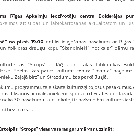
ms Rīgas Apkaimju iedzīvotāju centra Bolderājas pu
aimes attīstības un labiekārtošanas aktualitātēm un iesa
pā” no plkst. 19.00
notiks ielīgošanas pasākums ar Rīgas 
 un folkloras draugu kopu “Skandinieki”, notiks arī bērnu r
ltūrtelpas “Strops” – Rīgas centrālās bibliotēkas Bold
 dārzā, Ēbelmuižas parkā, kultūras centra “Imanta” pagalmā,
nieku Zaļajā birzī un Strazdumuižas parkā Juglā.
ākumu programmu, tajā skaitā kultūrizglītojošus pasākumus, 
us, tikšanos ar māksliniekiem, sporta aktivitātes un dažādas
āk nekā 30 pasākumu, kuru rīkotāji ir pašvaldības kultūras iest
jami bez maksas.
rtelpās “Strops” visas vasaras garumā var uzzināt: