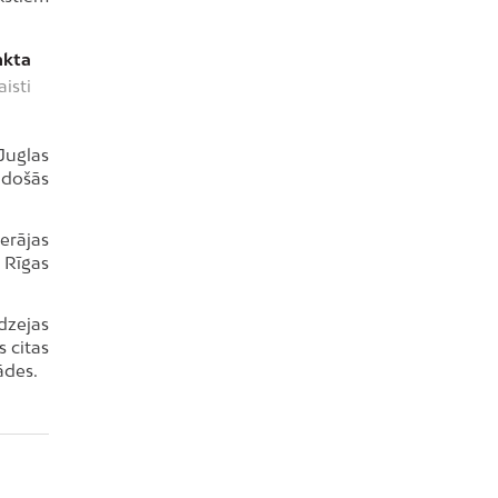
nkta
isti
Juglas
adošās
erājas
 Rīgas
dzejas
 citas
ādes.