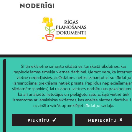
NODERĪGI
Šī tīmekļvietne izmanto sīkdatnes, tai skaitā sīkdatnes, kas
nepieciešamas tīmekļa vietnes darbībai. Ņemot vērā, ka internet
apkaimes@riga.lv
vietne nedarbosies, ja sīkdatnes netiks izmantotas, šo sīkdatņu
izmantošanai piekrišana netiek prasīta. Papildus nepieciešamaj
sīkdatnēm (cookies), lai uzlabotu vietnes darbību un pakalpojumu
kā arī analizētu lietotājus un pielāgotu saturu, šajā vietnē tiek
izmantotas arī analītiskās sīkdatnes, kas analizē vietnes darbību. L
uzzinātu vairāk apmeklējiet
sīkdatņu
sadaļu.
PIEKRĪTU
NEPIEKRĪTU