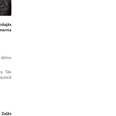
ilajās
amenta
 dzīvu
s. Tās
muzicē
u Zaļās