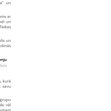
ne” un
ums ar
odi un
Teikas
lis un
ošinās
imju
 būs
, kurā
t savu
 grupu
ki vēl
kstiem