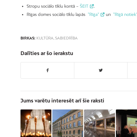
Stropu sociālo tīklu kontā –
ŠEIT
.
Rīgas domes sociālo tīklu lapās
“Rīga”
un
“Rīgā notiek
BIRKAS:
KULTŪRA
,
SABIEDRĪBA
Dalīties ar šo ierakstu
Jums varētu interesēt arī šie raksti