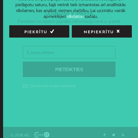
pielāgotu saturu, šajā vietnē tiek izmantotas arī analītiskās
sīkdatnes, kas analizē vietnes darbību. Lai uzzinātu vairāk
JAUNUMI E-PASTĀ
apmeklējiet
sīkdatņu
sadaļu.
Piesakies un saņem jaunāko informāciju savā e-pastā!
PIEKRĪTU
NEPIEKRĪTU
© 2026 AIC