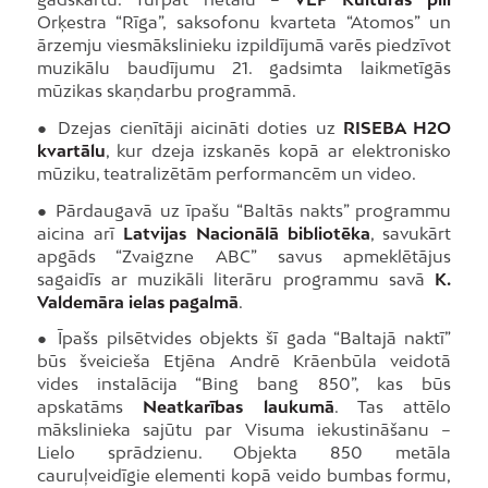
Orķestra “Rīga”, saksofonu kvarteta “Atomos” un
ārzemju viesmākslinieku izpildījumā varēs piedzīvot
muzikālu baudījumu 21. gadsimta laikmetīgās
mūzikas skaņdarbu programmā.
● Dzejas cienītāji aicināti doties uz
RISEBA H2O
kvartālu
, kur dzeja izskanēs kopā ar elektronisko
mūziku, teatralizētām performancēm un video.
● Pārdaugavā uz īpašu “Baltās nakts” programmu
aicina arī
Latvijas Nacionālā bibliotēka
, savukārt
apgāds “Zvaigzne ABC” savus apmeklētājus
sagaidīs ar muzikāli literāru programmu savā
K.
Valdemāra ielas pagalmā
.
● Īpašs pilsētvides objekts šī gada “Baltajā naktī”
būs šveicieša Etjēna Andrē Krāenbūla veidotā
vides instalācija “Bing bang 850”, kas būs
apskatāms
Neatkarības laukumā
. Tas attēlo
mākslinieka sajūtu par Visuma iekustināšanu –
Lielo sprādzienu. Objekta 850 metāla
cauruļveidīgie elementi kopā veido bumbas formu,