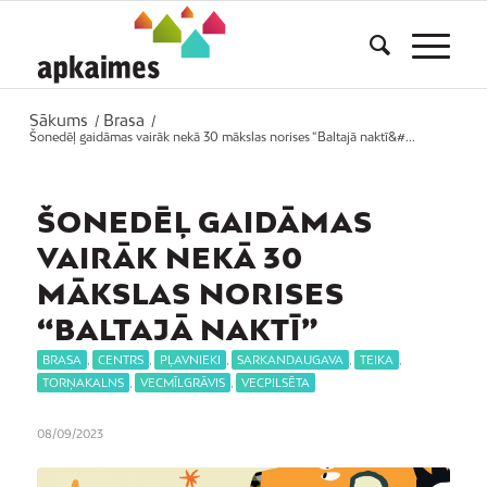
Sākums
Brasa
/
/
Šonedēļ gaidāmas vairāk nekā 30 mākslas norises “Baltajā naktī&#...
ŠONEDĒĻ GAIDĀMAS
VAIRĀK NEKĀ 30
MĀKSLAS NORISES
“BALTAJĀ NAKTĪ”
BRASA
,
CENTRS
,
PĻAVNIEKI
,
SARKANDAUGAVA
,
TEIKA
,
TORŅAKALNS
,
VECMĪLGRĀVIS
,
VECPILSĒTA
08/09/2023