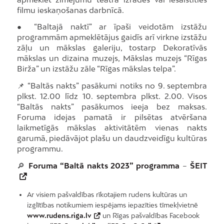
filmu ieskaņošanas darbnīcā.
● “Baltajā naktī” ar īpaši veidotām izstāžu
programmām apmeklētājus gaidīs arī virkne izstāžu
zāļu un mākslas galeriju, tostarp Dekoratīvās
mākslas un dizaina muzejs, Mākslas muzejs “Rīgas
Birža” un izstāžu zāle “Rīgas mākslas telpa”.
📌 “Baltās nakts” pasākumi notiks no 9. septembra
plkst. 12.00 līdz 10. septembra plkst. 2.00. Visos
“Baltās nakts” pasākumos ieeja bez maksas.
Foruma idejas pamatā ir pilsētas atvēršana
laikmetīgās mākslas aktivitātēm vienas nakts
garumā, piedāvājot plašu un daudzveidīgu kultūras
programmu.
🔎
Foruma “Baltā nakts 2023” programma
–
ŠEIT
Ar visiem pašvaldības rīkotajiem rudens kultūras un
izglītības notikumiem iespējams iepazīties tīmekļvietnē
www.rudens.riga.lv
un Rīgas pašvaldības Facebook