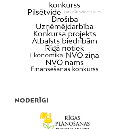
konkurss
Pilsētvide
Latviešu valodas kursi
Drošība
Uzņēmējdarbība
Konkursa projekts
Atbalsts biedrībām
Rīgā notiek
NVO ziņa
Ekonomika
NVO nams
Finansēšanas konkurss
NODERĪGI