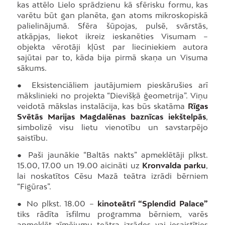
kas attēlo Lielo sprādzienu kā sfērisku formu, kas
varētu būt gan planēta, gan atoms mikroskopiskā
palielinājumā. Sfēra šūpojas, pulsē, svārstās,
atkāpjas, liekot ikreiz ieskanēties Visumam –
objekta vērotāji kļūst par lieciniekiem autora
sajūtai par to, kāda bija pirmā skaņa un Visuma
sākums.
● Eksistenciāliem jautājumiem pieskārušies arī
mākslinieki no projekta “Dievišķā ģeometrija”. Viņu
veidotā mākslas instalācija, kas būs skatāma
Rīgas
Svētās Marijas Magdalēnas baznīcas iekštelpās
,
simbolizē visu lietu vienotību un savstarpējo
saistību.
● Paši jaunākie “Baltās nakts” apmeklētāji plkst.
15.00, 17.00 un 19.00 aicināti uz
Kronvalda parku
,
lai noskatītos Cēsu Mazā teātra izrādi bērniem
“Figūras”.
● No plkst. 18.00 –
kinoteātrī “Splendid Palace”
tiks rādīta īsfilmu programma bērniem, varēs
apmeklēt zīmējumu teātra izrādes vai iesaistīties