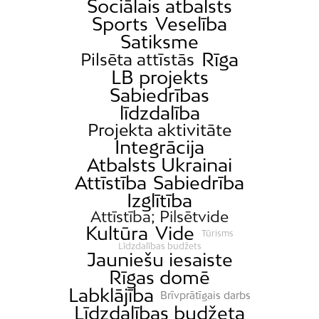
Sociālais atbalsts
Sports
Veselība
Satiksme
Rīga
Pilsēta attīstās
LB projekts
Sabiedrības
līdzdalība
Projekta aktivitāte
Integrācija
Atbalsts Ukrainai
Attīstība
Sabiedrība
Izglītība
Attīstība; Pilsētvide
Kultūra
Vide
Tūrisms
Līdzdalības budžets
Jauniešu iesaiste
Rīgas domē
Labklājība
Brīvprātīgais darbs
Līdzdalības budžeta