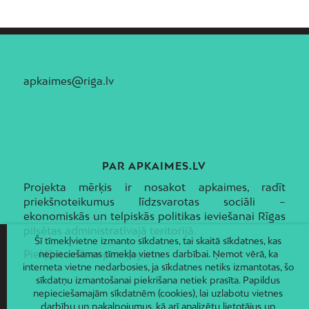
apkaimes@riga.lv
PAR APKAIMES.LV
Projekta mērķis ir nosakot apkaimes, radīt
priekšnoteikumus līdzsvarotas sociāli –
ekonomiskās un telpiskās politikas ieviešanai Rīgas
pilsētas administratīvajā teritorijā.
Šī tīmekļvietne izmanto sīkdatnes, tai skaitā sīkdatnes, kas
Piekļūstamības paziņojums
nepieciešamas tīmekļa vietnes darbībai. Ņemot vērā, ka
interneta vietne nedarbosies, ja sīkdatnes netiks izmantotas, šo
sīkdatņu izmantošanai piekrišana netiek prasīta. Papildus
nepieciešamajām sīkdatnēm (cookies), lai uzlabotu vietnes
darbību un pakalpojumus, kā arī analizētu lietotājus un