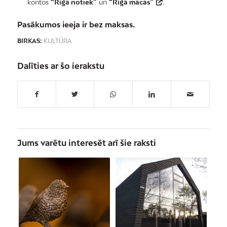
kontos
“Rīgā notiek”
un
“Rīgā mācās”
.
Pasākumos ieeja ir bez maksas.
BIRKAS:
KULTŪRA
Dalīties ar šo ierakstu
Jums varētu interesēt arī šie raksti