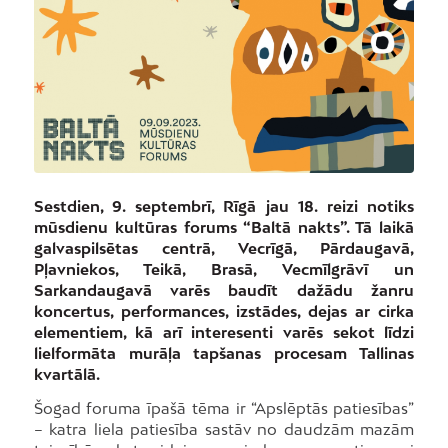
Sestdien, 9. septembrī, Rīgā jau 18. reizi notiks
mūsdienu kultūras forums “Baltā nakts”. Tā laikā
galvaspilsētas centrā, Vecrīgā, Pārdaugavā,
Pļavniekos, Teikā, Brasā, Vecmīlgrāvī un
Sarkandaugavā varēs baudīt dažādu žanru
koncertus, performances, izstādes, dejas ar cirka
elementiem, kā arī interesenti varēs sekot līdzi
lielformāta murāļa tapšanas procesam Tallinas
kvartālā.
Šogad foruma īpašā tēma ir “Apslēptās patiesības”
– katra liela patiesība sastāv no daudzām mazām