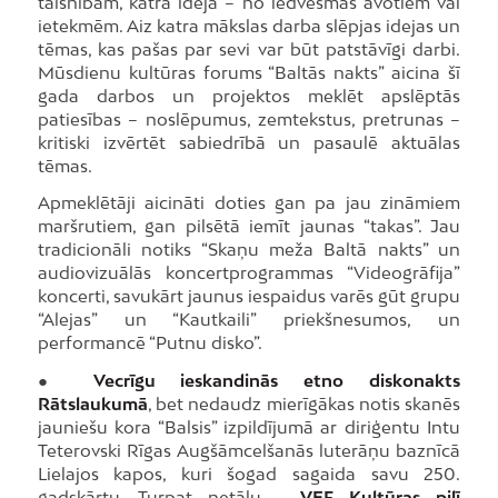
taisnībām, katra ideja – no iedvesmas avotiem vai
ietekmēm. Aiz katra mākslas darba slēpjas idejas un
tēmas, kas pašas par sevi var būt patstāvīgi darbi.
Mūsdienu kultūras forums “Baltās nakts” aicina šī
gada darbos un projektos meklēt apslēptās
patiesības – noslēpumus, zemtekstus, pretrunas –
kritiski izvērtēt sabiedrībā un pasaulē aktuālas
tēmas.
Apmeklētāji aicināti doties gan pa jau zināmiem
maršrutiem, gan pilsētā iemīt jaunas “takas”. Jau
tradicionāli notiks “Skaņu meža Baltā nakts” un
audiovizuālās koncertprogrammas “Videogrāfija”
koncerti, savukārt jaunus iespaidus varēs gūt grupu
“Alejas” un “Kautkaili” priekšnesumos, un
performancē “Putnu disko”.
●
Vecrīgu ieskandinās etno diskonakts
Rātslaukumā
, bet nedaudz mierīgākas notis skanēs
jauniešu kora “Balsis” izpildījumā ar diriģentu Intu
Teterovski Rīgas Augšāmcelšanās luterāņu baznīcā
Lielajos kapos, kuri šogad sagaida savu 250.
gadskārtu. Turpat netālu –
VEF Kultūras pilī