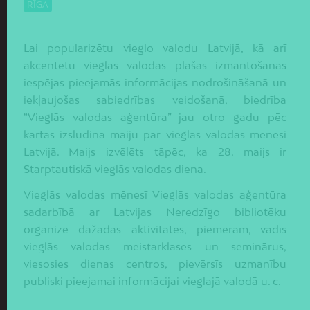
RĪGA
Lai popularizētu vieglo valodu Latvijā, kā arī
akcentētu vieglās valodas plašās izmantošanas
iespējas pieejamās informācijas nodrošināšanā un
iekļaujošas sabiedrības veidošanā, biedrība
“Vieglās valodas aģentūra” jau otro gadu pēc
kārtas izsludina maiju par vieglās valodas mēnesi
Latvijā. Maijs izvēlēts tāpēc, ka 28. maijs ir
Starptautiskā vieglās valodas diena.
Vieglās valodas mēnesī Vieglās valodas aģentūra
sadarbībā ar Latvijas Neredzīgo bibliotēku
organizē dažādas aktivitātes, piemēram, vadīs
vieglās valodas meistarklases un seminārus,
viesosies dienas centros, pievērsīs uzmanību
publiski pieejamai informācijai vieglajā valodā u. c.