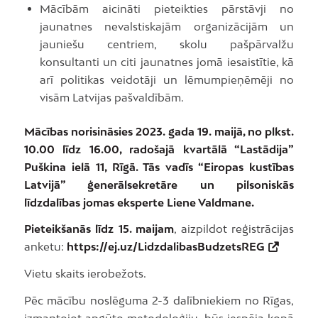
Mācībām aicināti pieteikties pārstāvji no
jaunatnes nevalstiskajām organizācijām un
jauniešu centriem, skolu pašpārvalžu
konsultanti un citi jaunatnes jomā iesaistītie, kā
arī politikas veidotāji un lēmumpieņēmēji no
visām Latvijas pašvaldībām.
Mācības norisināsies 2023. gada 19. maijā, no plkst.
10.00 līdz 16.00, radošajā kvartālā “Lastādija”
Puškina ielā 11, Rīgā. Tās vadīs “Eiropas kustības
Latvijā” ģenerālsekretāre un pilsoniskās
līdzdalības jomas eksperte Liene Valdmane.
Pieteikšanās līdz 15. maijam
, aizpildot reģistrācijas
anketu:
https://ej.uz/LidzdalibasBudzetsREG
Vietu skaits ierobežots.
Pēc mācību noslēguma 2-3 dalībniekiem no Rīgas,
izmantojot apgūto metodoloģiju, būs iespēja kopā