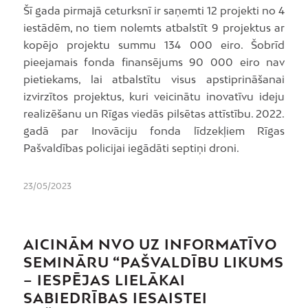
Šī gada pirmajā ceturksnī ir saņemti 12 projekti no 4
iestādēm, no tiem nolemts atbalstīt 9 projektus ar
kopējo projektu summu 134 000 eiro. Šobrīd
pieejamais fonda finansējums 90 000 eiro nav
pietiekams, lai atbalstītu visus apstiprināšanai
izvirzītos projektus, kuri veicinātu inovatīvu ideju
realizēšanu un Rīgas viedās pilsētas attīstību. 2022.
gadā par Inovāciju fonda līdzekļiem Rīgas
Pašvaldības policijai iegādāti septiņi droni.
23/05/2023
AICINĀM NVO UZ INFORMATĪVO
SEMINĀRU “PAŠVALDĪBU LIKUMS
– IESPĒJAS LIELĀKAI
SABIEDRĪBAS IESAISTEI