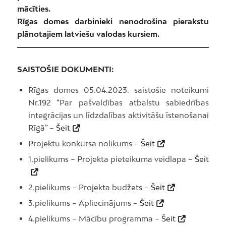
mācīties.
Rīgas domes darbinieki nenodrošina pierakstu
plānotajiem latviešu valodas kursiem.
SAISTOŠIE DOKUMENTI:
Rīgas domes 05.04.2023. saistošie noteikumi
Nr.192 “Par pašvaldības atbalstu sabiedrības
integrācijas un līdzdalības aktivitāšu īstenošanai
Rīgā” –
Šeit
Projektu konkursa nolikums –
Šeit
1.pielikums – Projekta pieteikuma veidlapa –
Šeit
2.pielikums – Projekta budžets –
Šeit
3.pielikums – Apliecinājums –
Šeit
4.pielikums – Mācību programma –
Šeit