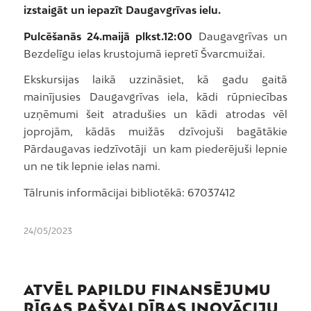
izstaigāt un iepazīt Daugavgrīvas ielu.
Pulcēšanās 24.maijā plkst.12:00
Daugavgrīvas un
Bezdelīgu ielas krustojumā iepretī Švarcmuižai.
Ekskursijas laikā uzzināsiet, kā gadu gaitā
mainījusies Daugavgrīvas iela, kādi rūpniecības
uzņēmumi šeit atradušies un kādi atrodas vēl
joprojām, kādās muižās dzīvojuši bagātākie
Pārdaugavas iedzīvotāji un kam piederējuši lepnie
un ne tik lepnie ielas nami.
Tālrunis informācijai bibliotēkā: 67037412
24/05/2023
ATVĒL PAPILDU FINANSĒJUMU
RĪGAS PAŠVALDĪBAS INOVĀCIJU