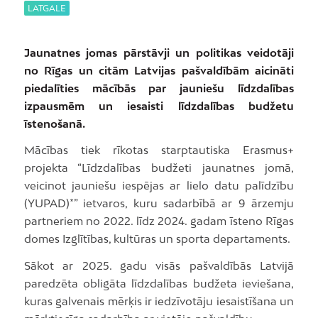
LATGALE
Jaunatnes jomas pārstāvji un politikas veidotāji
no Rīgas un citām Latvijas pašvaldībām aicināti
piedalīties mācībās par jauniešu līdzdalības
izpausmēm un iesaisti līdzdalības budžetu
īstenošanā.
Mācības tiek rīkotas starptautiska Erasmus+
projekta “Līdzdalības budžeti jaunatnes jomā,
veicinot jauniešu iespējas ar lielo datu palīdzību
(YUPAD)*” ietvaros, kuru sadarbībā ar 9 ārzemju
partneriem no 2022. līdz 2024. gadam īsteno Rīgas
domes Izglītības, kultūras un sporta departaments.
Sākot ar 2025. gadu visās pašvaldībās Latvijā
paredzēta obligāta līdzdalības budžeta ieviešana,
kuras galvenais mērķis ir iedzīvotāju iesaistīšana un