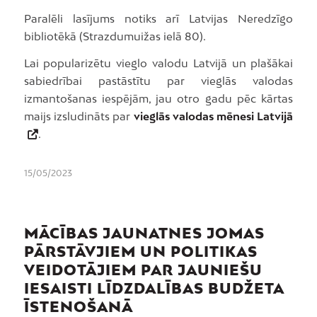
Paralēli lasījums notiks arī Latvijas Neredzīgo
bibliotēkā (Strazdumuižas ielā 80).
Lai popularizētu vieglo valodu Latvijā un plašākai
sabiedrībai pastāstītu par vieglās valodas
izmantošanas iespējām, jau otro gadu pēc kārtas
maijs izsludināts par
vieglās valodas mēnesi Latvijā
.
15/05/2023
MĀCĪBAS JAUNATNES JOMAS
PĀRSTĀVJIEM UN POLITIKAS
VEIDOTĀJIEM PAR JAUNIEŠU
IESAISTI LĪDZDALĪBAS BUDŽETA
ĪSTENOŠANĀ