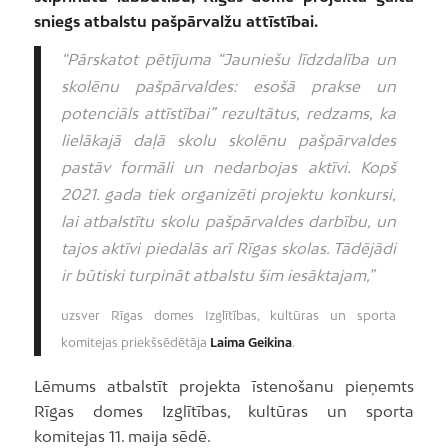
sniegs atbalstu pašpārvalžu attīstībai.
“Pārskatot pētījuma “Jauniešu līdzdalība un
skolēnu pašpārvaldes: esošā prakse un
potenciāls attīstībai” rezultātus, redzams, ka
lielākajā daļā skolu skolēnu pašpārvaldes
pastāv formāli un nedarbojas aktīvi. Kopš
2021. gada tiek organizēti projektu konkursi,
lai atbalstītu skolu pašpārvaldes darbību, un
tajos aktīvi piedalās arī Rīgas skolas. Tādējādi
ir būtiski turpināt atbalstu šim iesāktajam,”
uzsver Rīgas domes Izglītības, kultūras un sporta
komitejas priekšsēdētāja
Laima Geikina
.
Lēmums atbalstīt projekta īstenošanu pieņemts
Rīgas domes Izglītības, kultūras un sporta
komitejas 11. maija sēdē.