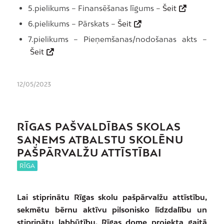
5.pielikums – Finansēšanas līgums –
Šeit
6.pielikums – Pārskats –
Šeit
7.pielikums – Pieņemšanas/nodošanas akts –
Šeit
12/05/2023
RĪGAS PAŠVALDĪBAS SKOLAS
SAŅEMS ATBALSTU SKOLĒNU
PAŠPĀRVALŽU ATTĪSTĪBAI
RĪGA
Lai stiprinātu Rīgas skolu pašpārvalžu attīstību,
sekmētu bērnu aktīvu pilsonisko līdzdalību un
stiprinātu labbūtību, Rīgas dome projekta gaitā