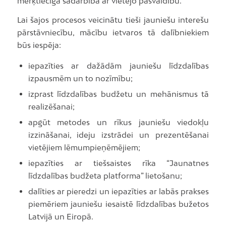
mērķtiecīga sadarbība ar vietējo pašvaldību.
Lai šajos procesos veicinātu tieši jauniešu interešu
pārstāvniecību, mācību ietvaros tā dalībniekiem
būs iespēja:
iepazīties ar dažādām jauniešu līdzdalības
izpausmēm un to nozīmību;
izprast līdzdalības budžetu un mehānismus tā
realizēšanai;
apgūt metodes un rīkus jauniešu viedokļu
izzināšanai, ideju izstrādei un prezentēšanai
vietējiem lēmumpieņēmējiem;
iepazīties ar tiešsaistes rīka “Jaunatnes
līdzdalības budžeta platforma” lietošanu;
dalīties ar pieredzi un iepazīties ar labās prakses
piemēriem jauniešu iesaistē līdzdalības bužetos
Latvijā un Eiropā.