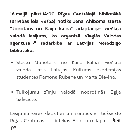
16.maijā plkst.14:00 Rīgas Centrālajā bibliotēkā
(Brīvības ielā 49/53) notiks Jena Ahlboma stāsta
“Jonotans no Kaiju kalna” adaptācijas vieglajā
valodā lasījums, ko organizē
Vieglās Valodas
aģentūra
sadarbībā ar Latvijas Neredzīgo
bibliotēku.
Stāstu “Jonotans no Kaiju kalna” vieglajā
valodā lasīs Latvijas Kultūras akadēmijas
studentes Ramona Rubene un Marta Dieviņa.
Tulkojumu zīmju valodā nodrošinās Egija
Salaciete.
Lasījumu varēs klausīties un skatīties arī tiešsaistē
Rīgas Centrālās bibliotēkas Facebook lapā –
Šeit