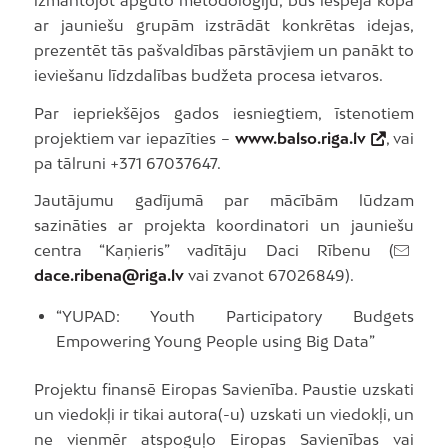
ar jauniešu grupām izstrādāt konkrētas idejas,
prezentēt tās pašvaldības pārstāvjiem un panākt to
ieviešanu līdzdalības budžeta procesa ietvaros.
Par iepriekšējos gados iesniegtiem, īstenotiem
projektiem var iepazīties –
www.balso.riga.lv
, vai
pa tālruni +371 67037647.
Jautājumu gadījumā par mācībām lūdzam
sazināties ar projekta koordinatori un jauniešu
centra “Kaņieris” vadītāju Daci Rībenu (
dace.ribena@riga.lv
vai zvanot 67026849).
“YUPAD: Youth Participatory Budgets
Empowering Young People using Big Data”
Projektu finansē Eiropas Savienība. Paustie uzskati
un viedokļi ir tikai autora(-u) uzskati un viedokļi, un
ne vienmēr atspoguļo Eiropas Savienības vai