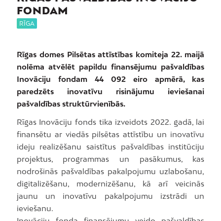
FONDAM
RĪGA
Rīgas domes Pilsētas attīstības komiteja 22. maijā
nolēma atvēlēt papildu finansējumu pašvaldības
Inovāciju fondam 44 092 eiro apmērā, kas
paredzēts inovatīvu risinājumu ieviešanai
pašvaldības struktūrvienībās.
Rīgas Inovāciju fonds tika izveidots 2022. gadā, lai
finansētu ar viedās pilsētas attīstību un inovatīvu
ideju realizēšanu saistītus pašvaldības institūciju
projektus, programmas un pasākumus, kas
nodrošinās pašvaldības pakalpojumu uzlabošanu,
digitalizēšanu, modernizēšanu, kā arī veicinās
jaunu un inovatīvu pakalpojumu izstrādi un
ieviešanu.
Inovāciju fonda finansējumu veido pašvaldības