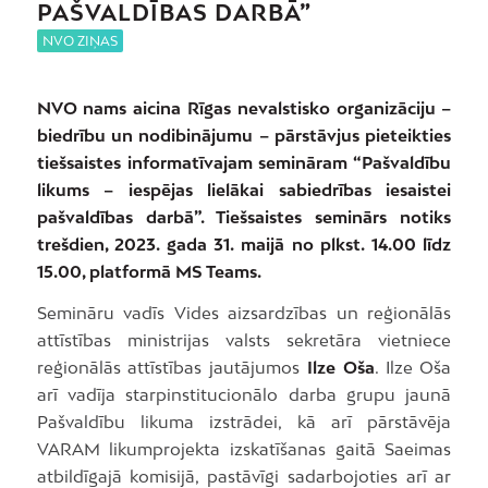
PAŠVALDĪBAS DARBĀ”
NVO ZIŅAS
NVO nams aicina Rīgas nevalstisko organizāciju –
biedrību un nodibinājumu – pārstāvjus pieteikties
tiešsaistes informatīvajam semināram “Pašvaldību
likums – iespējas lielākai sabiedrības iesaistei
pašvaldības darbā”. Tiešsaistes seminārs notiks
trešdien, 2023. gada 31. maijā no plkst. 14.00 līdz
15.00, platformā MS Teams.
Semināru vadīs Vides aizsardzības un reģionālās
attīstības ministrijas valsts sekretāra vietniece
reģionālās attīstības jautājumos
Ilze Oša
. Ilze Oša
arī vadīja starpinstitucionālo darba grupu jaunā
Pašvaldību likuma izstrādei, kā arī pārstāvēja
VARAM likumprojekta izskatīšanas gaitā Saeimas
atbildīgajā komisijā, pastāvīgi sadarbojoties arī ar