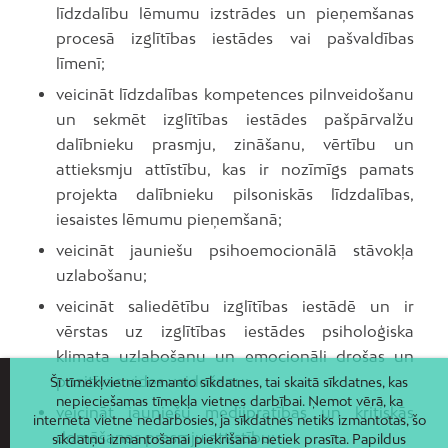
līdzdalību lēmumu izstrādes un pieņemšanas
procesā izglītības iestādes vai pašvaldības
līmenī;
veicināt līdzdalības kompetences pilnveidošanu
un sekmēt izglītības iestādes pašpārvalžu
dalībnieku prasmju, zināšanu, vērtību un
attieksmju attīstību, kas ir nozīmīgs pamats
projekta dalībnieku pilsoniskās līdzdalības,
iesaistes lēmumu pieņemšanā;
veicināt jauniešu psihoemocionālā stāvokļa
uzlabošanu;
veicināt saliedētību izglītības iestādē un ir
vērstas uz izglītības iestādes psiholoģiska
klimata uzlabošanu un emocionāli drošas un
pozitīvas vides veidošanu;
Šī tīmekļvietne izmanto sīkdatnes, tai skaitā sīkdatnes, kas
nepieciešamas tīmekļa vietnes darbībai. Ņemot vērā, ka
veicināt jauniešu medijpratības un kritiskās
interneta vietne nedarbosies, ja sīkdatnes netiks izmantotas, šo
domāšanas prasmju attīstību;
sīkdatņu izmantošanai piekrišana netiek prasīta. Papildus