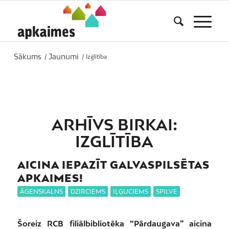
Sākums
Jaunumi
/
/
Izglītība
ARHĪVS BIRKAI:
IZGLĪTĪBA
AICINA IEPAZĪT GALVASPILSĒTAS
APKAIMES!
ĀGENSKALNS
,
DZIRCIEMS
,
IĻĢUCIEMS
,
SPILVE
Šoreiz RCB filiālbibliotēka “Pārdaugava” aicina