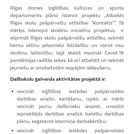
Rīgas domes Izglītības, kultūras un sporta
departaments plāno īstenot projektu „Atbalsts
Rīgas skolu pašpārvalžu attīstībai “Kontakts””. Tā
mērķis, īstenojot skolēnu iniciatīvu projektus, ir
stiprināt Rīgas skolu pašpārvalžu attīstību, sekmēt
bērnu aktīvu pilsonisko līdzdalību un vairot visu
skolēnu labbūtību, tajā skaitā mazināt Covid-19
pandēmijas radītās sekas, kā arī atbalstīt un sekmēt
jauniešu ar ierobežotām iespējām iekļaušanu.
Dalībskolu galvenās aktivitātes projektā ir:
veicināt izglītības iestādes pašpārvaldes
darbības analīzi, kartēšanu, izpēti, ar mērķi
veicināt jaunu dalībnieku iesaisti, izveidot
iepriekšējās darbības analīzē balstītu darbības
plānu, sagatavot īstermiņa darbakārtību;
veicināt izglītības iestādes pašpārvaldes