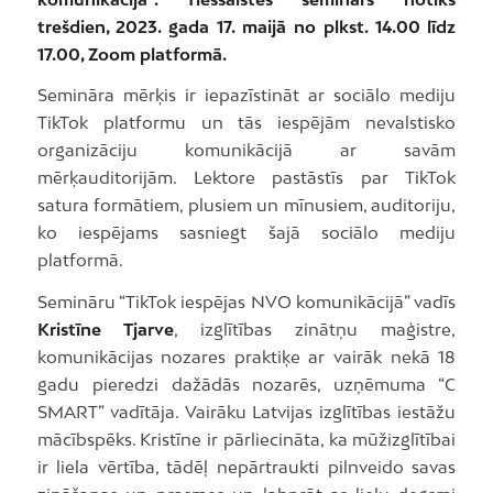
trešdien, 2023. gada 17. maijā no plkst. 14.00 līdz
17.00, Zoom platformā.
Semināra mērķis ir iepazīstināt ar sociālo mediju
TikTok platformu un tās iespējām nevalstisko
organizāciju komunikācijā ar savām
mērķauditorijām. Lektore pastāstīs par TikTok
satura formātiem, plusiem un mīnusiem, auditoriju,
ko iespējams sasniegt šajā sociālo mediju
platformā.
Semināru “TikTok iespējas NVO komunikācijā” vadīs
Kristīne Tjarve
, izglītības zinātņu maģistre,
komunikācijas nozares praktiķe ar vairāk nekā 18
gadu pieredzi dažādās nozarēs, uzņēmuma “C
SMART” vadītāja. Vairāku Latvijas izglītības iestāžu
mācībspēks. Kristīne ir pārliecināta, ka mūžizglītībai
ir liela vērtība, tādēļ nepārtraukti pilnveido savas