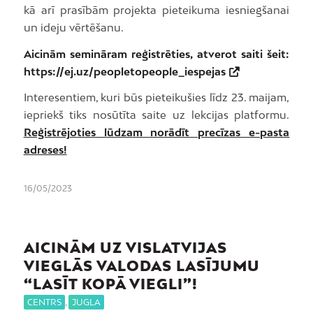
kā arī prasībām projekta pieteikuma iesniegšanai
un ideju vērtēšanu.
Aicinām semināram reģistrēties, atverot saiti šeit:
https://ej.uz/peopletopeople_iespejas
Interesentiem, kuri būs pieteikušies līdz 23. maijam,
iepriekš tiks nosūtīta saite uz lekcijas platformu.
Reģistrējoties lūdzam norādīt precīzas e-pasta
adreses!
16/05/2023
AICINĀM UZ VISLATVIJAS
VIEGLĀS VALODAS LASĪJUMU
“LASĪT KOPĀ VIEGLI”!
CENTRS
,
JUGLA