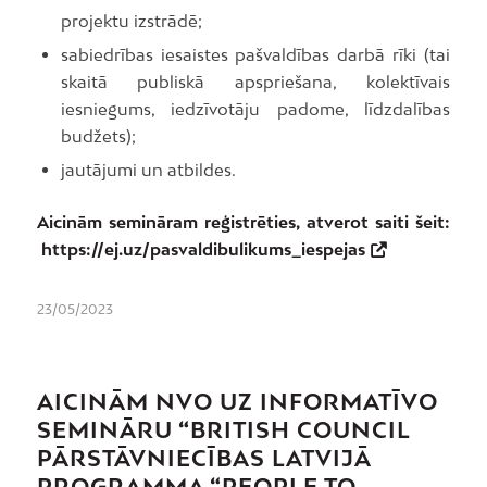
projektu izstrādē;
sabiedrības iesaistes pašvaldības darbā rīki (tai
skaitā publiskā apspriešana, kolektīvais
iesniegums, iedzīvotāju padome, līdzdalības
budžets);
jautājumi un atbildes.
Aicinām semināram reģistrēties, atverot saiti šeit:
https://ej.uz/pasvaldibulikums_iespejas
23/05/2023
AICINĀM NVO UZ INFORMATĪVO
SEMINĀRU “BRITISH COUNCIL
PĀRSTĀVNIECĪBAS LATVIJĀ
PROGRAMMA “PEOPLE TO