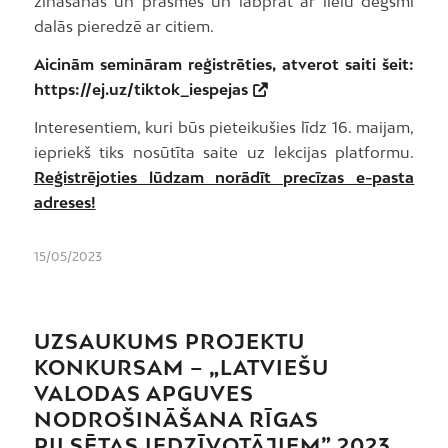
zināšanas un prasmes un labprāt ar lielu degsmi
dalās pieredzē ar citiem.
Aicinām semināram reģistrēties, atverot saiti šeit:
https://ej.uz/tiktok_iespejas
Interesentiem, kuri būs pieteikušies līdz 16. maijam,
iepriekš tiks nosūtīta saite uz lekcijas platformu.
Reģistrējoties lūdzam norādīt precīzas e-pasta
adreses!
15/05/2023
UZSAUKUMS PROJEKTU
KONKURSAM – „LATVIEŠU
VALODAS APGUVES
NODROŠINĀŠANA RĪGAS
PILSĒTAS IEDZĪVOTĀJIEM” 2023.