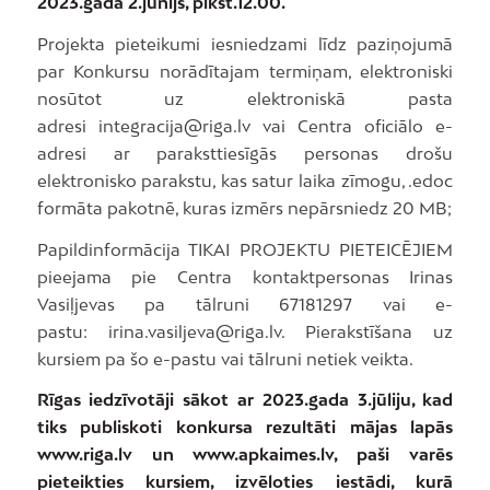
2023.gada 2.jūnijs, plkst.12.00.
Projekta pieteikumi iesniedzami līdz paziņojumā
par Konkursu norādītajam termiņam, elektroniski
nosūtot uz elektroniskā pasta
adresi integracija@riga.lv vai Centra oficiālo e-
adresi ar paraksttiesīgās personas drošu
elektronisko parakstu, kas satur laika zīmogu, .edoc
formāta pakotnē, kuras izmērs nepārsniedz 20 MB;
Papildinformācija TIKAI PROJEKTU PIETEICĒJIEM
pieejama pie Centra kontaktpersonas Irinas
Vasiļjevas pa tālruni 67181297 vai e-
pastu: irina.vasiljeva@riga.lv. Pierakstīšana uz
kursiem pa šo e-pastu vai tālruni netiek veikta.
Rīgas iedzīvotāji sākot ar 2023.gada 3.jūliju, kad
tiks publiskoti konkursa rezultāti mājas lapās
www.riga.lv un www.apkaimes.lv, paši varēs
pieteikties kursiem, izvēloties iestādi, kurā