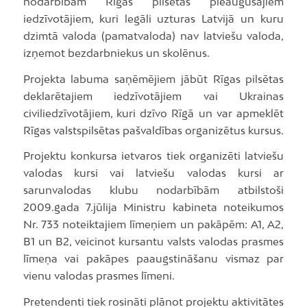
nodarbībām Rīgas pilsētas pieaugušajiem
iedzīvotājiem, kuri legāli uzturas Latvijā un kuru
dzimtā valoda (pamatvaloda) nav latviešu valoda,
izņemot bezdarbniekus un skolēnus.
Projekta labuma saņēmējiem jābūt Rīgas pilsētas
deklarētajiem iedzīvotājiem vai Ukrainas
civiliedzīvotājiem, kuri dzīvo Rīgā un var apmeklēt
Rīgas valstspilsētas pašvaldības organizētus kursus.
Projektu konkursa ietvaros tiek organizēti latviešu
valodas kursi vai latviešu valodas kursi ar
sarunvalodas klubu nodarbībām atbilstoši
2009.gada 7.jūlija Ministru kabineta noteikumos
Nr. 733 noteiktajiem līmeņiem un pakāpēm: A1, A2,
B1 un B2, veicinot kursantu valsts valodas prasmes
līmeņa vai pakāpes paaugstināšanu vismaz par
vienu valodas prasmes līmeni.
Pretendenti tiek rosināti plānot projektu aktivitātes