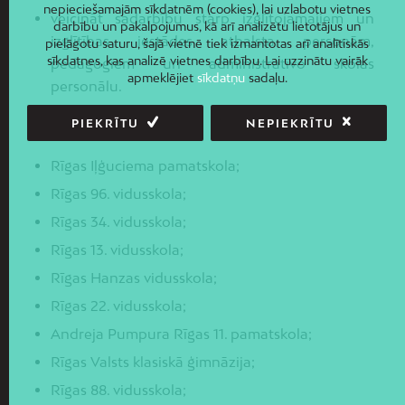
nepieciešamajām sīkdatnēm (cookies), lai uzlabotu vietnes
veicināt sadarbību starp izglītojamajiem un
darbību un pakalpojumus, kā arī analizētu lietotājus un
izglītības iestādes atbalsta personām,
pielāgotu saturu, šajā vietnē tiek izmantotas arī analītiskās
sīkdatnes, kas analizē vietnes darbību. Lai uzzinātu vairāk
pedagogiem un administratīvo skolas
apmeklējiet
sīkdatņu
sadaļu.
personālu.
PIEKRĪTU
NEPIEKRĪTU
Projekta partneri ir:
Rīgas Iļģuciema pamatskola;
Rīgas 96. vidusskola;
Rīgas 34. vidusskola;
Rīgas 13. vidusskola;
Rīgas Hanzas vidusskola;
Rīgas 22. vidusskola;
Andreja Pumpura Rīgas 11. pamatskola;
Rīgas Valsts klasiskā ģimnāzija;
Rīgas 88. vidusskola;