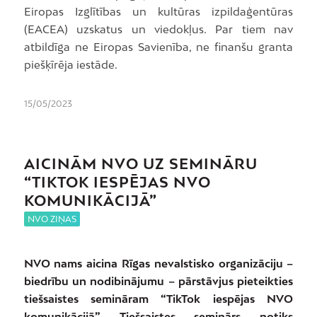
Eiropas Izglītības un kultūras izpildaģentūras
(EACEA) uzskatus un viedokļus. Par tiem nav
atbildīga ne Eiropas Savienība, ne finanšu granta
piešķīrēja iestāde.
15/05/2023
AICINĀM NVO UZ SEMINĀRU
“TIKTOK IESPĒJAS NVO
KOMUNIKĀCIJĀ”
NVO ZIŅAS
NVO nams aicina Rīgas nevalstisko organizāciju –
biedrību un nodibinājumu – pārstāvjus pieteikties
tiešsaistes semināram “TikTok iespējas NVO
komunikācijā”. Tiešsaistes seminārs notiks