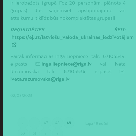
ir ierobežots (grupā līdz 20 personām, plānots 4
grupas). Jūs saņemsiet apstiprinājumu vai
atteikumu, tiklīdz būs nokomplektētas grupas!!
REĢISTRĒTIES ŠEIT:
https://ej.uz/latviešu_valoda_ukrainas_iedzīvotājiem
Vairāk informācijas Inga Liepniece tālr. 67105544,
e-pasts
inga.liepniece@riga.lv
vai Iveta
Razumovska tālr. 67105534, e-pasts
iveta.razumovska@riga.lv
02/03/2023
«
‹
47
48
49
Lapa 49 no 53
50
51
›
»