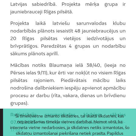
Latvijas sabiedrībā. Projekta mērķa grupa ir
jauniebrauceji Rīgas pilsētā.
Projekta laikā latviešu sarunvalodas klubu
nodarbībās plānots iesaistīt 48 jauniebraucējus un
20 Rīgas pilsētas vietējos iedzīvotājus un
brīvprātīgos. Paredzētas 4 grupas un nodarbību
sākums plānots aprīlī.
Mācības notiks Blaumaņa ielā 38/40, (ieeja no
Pērses ielas 9/11), kur ērti var nokļūt no visiem Rīgas
pilsētas rajoniem. Piedāvātais mācību laiks
nodrošina dalībniekiem iespēju apvienot apmācību
procesu ar darbu (rīta, vakara, dienas un brīvdienu
grupas).
Reģistrācija sarunvalodas klubiem sāksies
Šī tīmekļvietne izmanto sīkdatnes, tai skaitā sīkdatnes, kas
07.03.2023
. Pieteikšanās – darba dienās no 9.00-
nepieciešamas tīmekļa vietnes darbībai. Ņemot vērā, ka
interneta vietne nedarbosies, ja sīkdatnes netiks izmantotas, šo
17.00.
sīkdatņu izmantošanai piekrišana netiek prasīta. Papildus