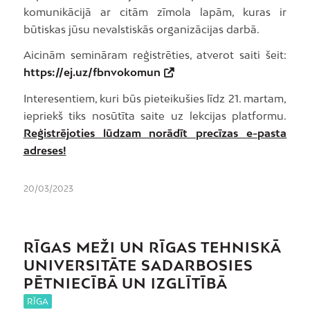
komunikācijā ar citām zīmola lapām, kuras ir
būtiskas jūsu nevalstiskās organizācijas darbā.
Aicinām semināram reģistrēties, atverot saiti šeit:
https://ej.uz/fbnvokomun
Interesentiem, kuri būs pieteikušies līdz 21. martam,
iepriekš tiks nosūtīta saite uz lekcijas platformu.
Reģistrējoties lūdzam norādīt precīzas e-pasta
adreses!
20/03/2023
RĪGAS MEŽI UN RĪGAS TEHNISKĀ
UNIVERSITĀTE SADARBOSIES
PĒTNIECĪBĀ UN IZGLĪTĪBĀ
RĪGA