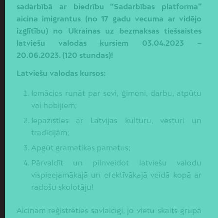
sadarb
ī
b
ā
ar
biedr
ī
bu
“
Sadarb
ī
bas
platforma
”
aicina
imigrantus
(
no
1
7 gadu vecuma ar vidējo
izglītību
)
no Ukrainas
uz bezmaksas
tiešsaistes
latviešu valodas kursiem
03.04.2023 –
20.06.2023.
(120 stundas)!
Latviešu valodas kursos:
Iemācies runāt par sevi, ģimeni, darbu, atpūtu
vai hobijiem;
Iepazīsties ar Latvijas kultūru, vēsturi un
tradīcijām;
Apgūt gramatikas pamatus;
Pārvaldīt un pilnveidot latviešu valodu
vispieejamākajā un efektīvākajā veidā kopā ar
radošu skolotāju!
Aicinām reģistrēties savlaicīgi, jo vietu skaits grupā