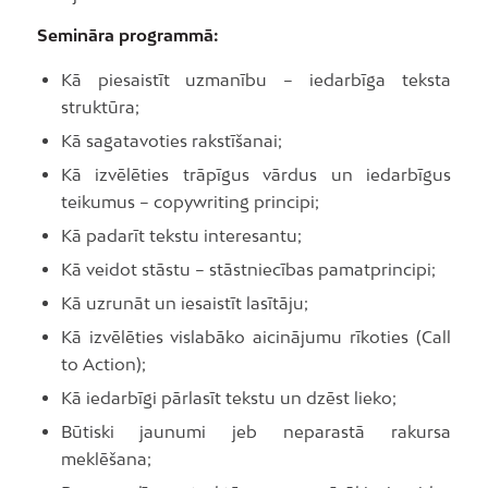
Semināra programmā:
Kā piesaistīt uzmanību – iedarbīga teksta
struktūra;
Kā sagatavoties rakstīšanai;
Kā izvēlēties trāpīgus vārdus un iedarbīgus
teikumus – copywriting principi;
Kā padarīt tekstu interesantu;
Kā veidot stāstu – stāstniecības pamatprincipi;
Kā uzrunāt un iesaistīt lasītāju;
Kā izvēlēties vislabāko aicinājumu rīkoties (Call
to Action);
Kā iedarbīgi pārlasīt tekstu un dzēst lieko;
Būtiski jaunumi jeb neparastā rakursa
meklēšana;