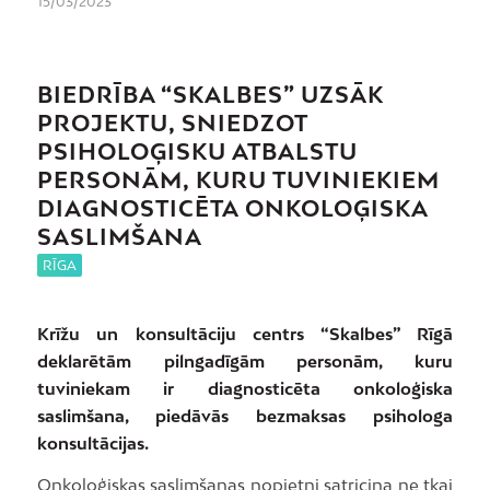
15/03/2023
BIEDRĪBA “SKALBES” UZSĀK
PROJEKTU, SNIEDZOT
PSIHOLOĢISKU ATBALSTU
PERSONĀM, KURU TUVINIEKIEM
DIAGNOSTICĒTA ONKOLOĢISKA
SASLIMŠANA
RĪGA
Krīžu un konsultāciju centrs “Skalbes” Rīgā
deklarētām pilngadīgām personām, kuru
tuviniekam ir diagnosticēta onkoloģiska
saslimšana, piedāvās bezmaksas psihologa
konsultācijas.
Onkoloģiskas saslimšanas nopietni satricina ne tkai