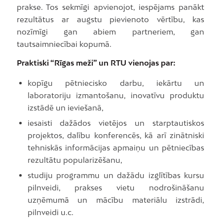
prakse. Tos sekmīgi apvienojot, iespējams panākt
rezultātus ar augstu pievienoto vērtību, kas
nozīmīgi gan abiem partneriem, gan
tautsaimniecībai kopumā.
Praktiski “Rīgas meži” un RTU vienojas par:
kopīgu pētniecisko darbu, iekārtu un
laboratoriju izmantošanu, inovatīvu produktu
izstādē un ieviešanā,
iesaisti dažādos vietējos un starptautiskos
projektos, dalību konferencēs, kā arī zinātniski
tehniskās informācijas apmaiņu un pētniecības
rezultātu popularizēšanu,
studiju programmu un dažādu izglītības kursu
pilnveidi, prakses vietu nodrošināšanu
uzņēmumā un mācību materiālu izstrādi,
pilnveidi u.c.