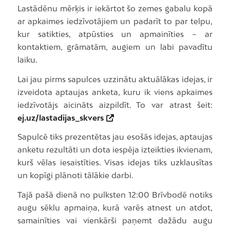
Lastādēnu mērķis ir iekārtot šo zemes gabalu kopā
ar apkaimes iedzīvotājiem un padarīt to par telpu,
kur satikties, atpūsties un apmainīties – ar
kontaktiem, grāmatām, augiem un labi pavadītu
laiku.
Lai jau pirms sapulces uzzinātu aktuālākas idejas, ir
izveidota aptaujas anketa, kuru ik viens apkaimes
iedzīvotājs aicināts aizpildīt. To var atrast šeit:
ej.uz/lastadijas_skvers
Sapulcē tiks prezentētas jau esošās idejas, aptaujas
anketu rezultāti un dota iespēja izteikties ikvienam,
kurš vēlas iesaistīties. Visas idejas tiks uzklausītas
un kopīgi plānoti tālākie darbi.
Tajā pašā dienā no pulksten 12:00 Brīvbodē notiks
augu sēklu apmaiņa, kurā varēs atnest un atdot,
samainīties vai vienkārši paņemt dažādu augu