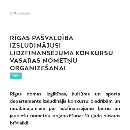
27/03/2023
RĪGAS PAŠVALDĪBA
IZSLUDINĀJUSI
LĪDZFINANSĒJUMA KONKURSU
VASARAS NOMETŅU
ORGANIZĒŠANAI
RĪGA
Rīgas domes Izglītības, kultūras un sporta
departaments izsludinājis konkursu biedrībām un
nodibinājumiem par līdzfinansējumu bērnu un
jauniešu nometņu organizēšanai šā gada vasaras
brīvlaikā.