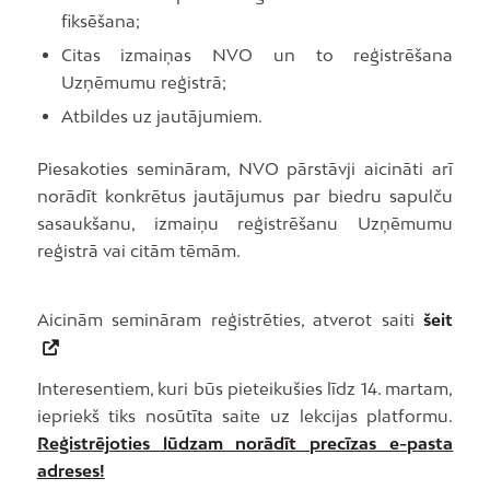
fiksēšana;
Citas izmaiņas NVO un to reģistrēšana
Uzņēmumu reģistrā;
Atbildes uz jautājumiem.
Piesakoties semināram, NVO pārstāvji aicināti arī
norādīt konkrētus jautājumus par biedru sapulču
sasaukšanu, izmaiņu reģistrēšanu Uzņēmumu
reģistrā vai citām tēmām.
Aicinām semināram reģistrēties, atverot saiti
šeit
Interesentiem, kuri būs pieteikušies līdz 14. martam,
iepriekš tiks nosūtīta saite uz lekcijas platformu.
Reģistrējoties lūdzam norādīt precīzas e-pasta
adreses!