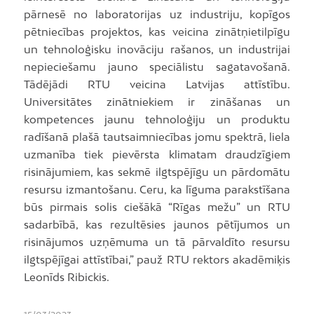
pārnesē no laboratorijas uz industriju, kopīgos
pētniecības projektos, kas veicina zinātņietilpīgu
un tehnoloģisku inovāciju rašanos, un industrijai
nepieciešamu jauno speciālistu sagatavošanā.
Tādējādi RTU veicina Latvijas attīstību.
Universitātes zinātniekiem ir zināšanas un
kompetences jaunu tehnoloģiju un produktu
radīšanā plašā tautsaimniecības jomu spektrā, liela
uzmanība tiek pievērsta klimatam draudzīgiem
risinājumiem, kas sekmē ilgtspējīgu un pārdomātu
resursu izmantošanu. Ceru, ka līguma parakstīšana
būs pirmais solis ciešākā “Rīgas mežu” un RTU
sadarbībā, kas rezultēsies jaunos pētījumos un
risinājumos uzņēmuma un tā pārvaldīto resursu
ilgtspējīgai attīstībai,” pauž RTU rektors akadēmiķis
Leonīds Ribickis.