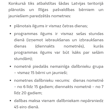
Konkursā tiks atbalstītas šādas Latvijas teritorijā
plānotās un Rīgas pašvaldības bērniem un
jauniešiem paredzētās nometnes:
plānotais ilgums ir vismaz četras dienas;
programmas ilgums ir vismaz sešas stundas
dienā (izņemot iebraukšanas un izbraukšanas
dienas (diennakts nometnēs), kurās
programmas ilgums var būt īsāks par sešām
stundām);
nometnē piedalās nemainīga dalībnieku grupa
– vismaz 15 bērni un jaunieši;
nometnes dalībnieku vecums: dienas nometnē
– no 6 līdz 15 gadiem; diennakts nometnē – no 7
līdz 20 gadiem;
dalības maksa vienam dalībniekam nepārsniedz
45 eiro dienā.