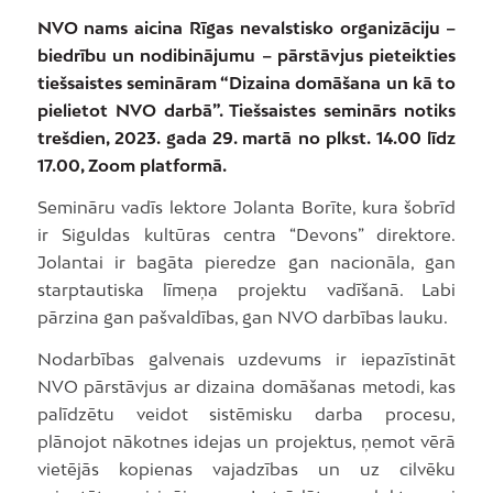
NVO nams aicina Rīgas nevalstisko organizāciju –
biedrību un nodibinājumu – pārstāvjus pieteikties
tiešsaistes semināram “Dizaina domāšana un kā to
pielietot NVO darbā”. Tiešsaistes seminārs notiks
trešdien, 2023. gada 29. martā no plkst. 14.00 līdz
17.00, Zoom platformā.
Semināru vadīs lektore Jolanta Borīte, kura šobrīd
ir Siguldas kultūras centra “Devons” direktore.
Jolantai ir bagāta pieredze gan nacionāla, gan
starptautiska līmeņa projektu vadīšanā. Labi
pārzina gan pašvaldības, gan NVO darbības lauku.
Nodarbības galvenais uzdevums ir iepazīstināt
NVO pārstāvjus ar dizaina domāšanas metodi, kas
palīdzētu veidot sistēmisku darba procesu,
plānojot nākotnes idejas un projektus, ņemot vērā
vietējās kopienas vajadzības un uz cilvēku