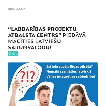
08/03/2023
“LABDARĪBAS PROJEKTU
ATBALSTA CENTRS”
PIEDĀVĀ
MĀCĪTIES LATVIEŠU
SARUNVALODU!
RĪGA