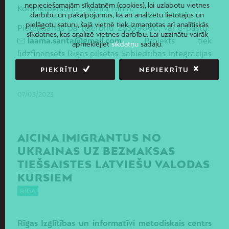
nepieciešamajām sīkdatnēm (cookies), lai uzlabotu vietnes
Kontaktpersona – Santa Lāma.
darbību un pakalpojumus, kā arī analizētu lietotājus un
pielāgotu saturu, šajā vietnē tiek izmantotas arī analītiskās
Pieteikšanās pa telefonu 26599060, vai e-pastu:
sīkdatnes, kas analizē vietnes darbību. Lai uzzinātu vairāk
laama.santa@gmail.com
Projekts tiek
apmeklējiet
sīkdatņu
sadaļu.
līdzfinansēts Rīgas pilsētas Sabiedrības integrācijas
programmas ietvaros.
PIEKRĪTU
NEPIEKRĪTU
07/03/2023
AICINA IMIGRANTUS NO
UKRAINAS UZ BEZMAKSAS
TIEŠSAISTES LATVIEŠU VALODAS
KURSIEM
RĪGA
R
ī
gas
Izgl
ī
t
ī
bas
un
informat
ī
vi
metodiskais
centrs