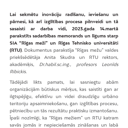
Lai sekmētu inovāciju radīšanu, ieviešanu un
pārnesi, kā arī izglītības procesa pilnveidi un tā
sasaisti ar darba vidi, 2023.gada 14.martā
parakstīts sadarbības memorands un līgums starp
SIA “Rīgas meži” un Rīgas Tehnisko universitāti
(RTU)
. Dokumentus parakstīja “Rīgas mežu” valdes
priekšsēdētāja Anita Skudra un RTU rektors,
akadēmiķis,
Dr.habil.sc.ing., profesors Leonīds
Ribickis.
Tādējādi likts pamats, lai sasniegtu abām
organizācijām būtiskus mērķus, kas saistīti gan ar
ilgtspējīgu, efektīvu un videi draudzīgu urbāno
teritoriju apsaimniekošanu, gan izglītības procesu,
pētniecību un tās rezultātu praktisku izmantošanu.
Īpaši nozīmīgi, ka “Rīgas mežiem” un RTU katram
savās jomās ir nepieciešamās zināšanas un labā