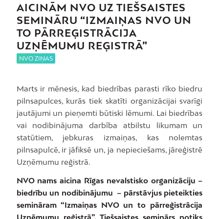
AICINĀM NVO UZ TIEŠSAISTES
SEMINĀRU “IZMAIŅAS NVO UN
TO PĀRREĢISTRĀCIJA
UZŅĒMUMU REĢISTRĀ”
NVO ZIŅAS
Marts ir mēnesis, kad biedrības parasti rīko biedru
pilnsapulces, kurās tiek skatīti organizācijai svarīgi
jautājumi un pieņemti būtiski lēmumi. Lai biedrības
vai nodibinājuma darbība atbilstu likumam un
statūtiem, jebkuras izmaiņas, kas nolemtas
pilnsapulcē, ir jāfiksē un, ja nepieciešams, jāreģistrē
Uzņēmumu reģistrā.
NVO nams aicina Rīgas nevalstisko organizāciju –
biedrību un nodibinājumu – pārstāvjus pieteikties
semināram “Izmaiņas NVO un to pārreģistrācija
Uzņēmumu reģistrā”. Tiešsaistes seminārs notiks