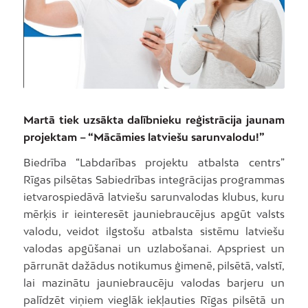
Martā tiek uzsākta dalībnieku reģistrācija jaunam
projektam – “Mācāmies latviešu sarunvalodu!”
Biedrība “Labdarības projektu atbalsta centrs”
Rīgas pilsētas Sabiedrības integrācijas programmas
ietvarospiedāvā latviešu sarunvalodas klubus, kuru
mērķis ir ieinteresēt jauniebraucējus apgūt valsts
valodu, veidot ilgstošu atbalsta sistēmu latviešu
valodas apgūšanai un uzlabošanai. Apspriest un
pārrunāt dažādus notikumus ģimenē, pilsētā, valstī,
lai mazinātu jauniebraucēju valodas barjeru un
palīdzēt viņiem vieglāk iekļauties Rīgas pilsētā un