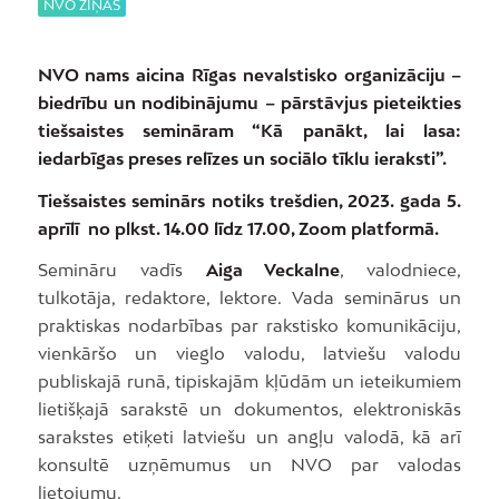
NVO ZIŅAS
NVO nams aicina Rīgas nevalstisko organizāciju –
biedrību un nodibinājumu – pārstāvjus pieteikties
tiešsaistes semināram “Kā panākt, lai lasa:
iedarbīgas preses relīzes un sociālo tīklu ieraksti”.
Tiešsaistes seminārs notiks trešdien, 2023. gada 5.
aprīlī no plkst. 14.00 līdz 17.00, Zoom platformā.
Semināru vadīs
Aiga Veckalne
, valodniece,
tulkotāja, redaktore, lektore. Vada seminārus un
praktiskas nodarbības par rakstisko komunikāciju,
vienkāršo un vieglo valodu, latviešu valodu
publiskajā runā, tipiskajām kļūdām un ieteikumiem
lietišķajā sarakstē un dokumentos, elektroniskās
sarakstes etiķeti latviešu un angļu valodā, kā arī
konsultē uzņēmumus un NVO par valodas
lietojumu.