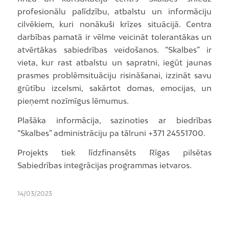
profesionālu palīdzību, atbalstu un informāciju
cilvēkiem, kuri nonākuši krīzes situācijā. Centra
darbības pamatā ir vēlme veicināt tolerantākas un
atvērtākas sabiedrības veidošanos. “Skalbes” ir
vieta, kur rast atbalstu un sapratni, iegūt jaunas
prasmes problēmsituāciju risināšanai, izzināt savu
grūtību izcelsmi, sakārtot domas, emocijas, un
pieņemt nozīmīgus lēmumus.
Plašāka informācija, sazinoties ar biedrības
“Skalbes” administrāciju pa tālruni +371 24551700.
Projekts tiek līdzfinansēts Rīgas pilsētas
Sabiedrības integrācijas programmas ietvaros.
14/03/2023