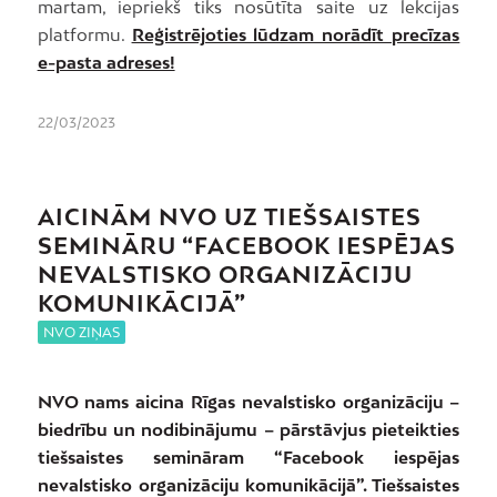
martam, iepriekš tiks nosūtīta saite uz lekcijas
platformu.
Reģistrējoties lūdzam norādīt precīzas
e-pasta adreses!
22/03/2023
AICINĀM NVO UZ TIEŠSAISTES
SEMINĀRU
“FACEBOOK IESPĒJAS
NEVALSTISKO ORGANIZĀCIJU
KOMUNIKĀCIJĀ”
NVO ZIŅAS
NVO nams aicina Rīgas nevalstisko organizāciju –
biedrību un nodibinājumu – pārstāvjus pieteikties
tiešsaistes semināram “Facebook iespējas
nevalstisko organizāciju komunikācijā”. Tiešsaistes