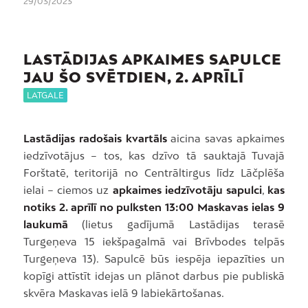
29/03/2023
LASTĀDIJAS APKAIMES SAPULCE
JAU ŠO SVĒTDIEN, 2. APRĪLĪ
LATGALE
Lastādijas radošais kvartāls
aicina savas apkaimes
iedzīvotājus – tos, kas dzīvo tā sauktajā Tuvajā
Forštatē, teritorijā no Centrāltirgus līdz Lāčplēša
ielai – ciemos uz
apkaimes iedzīvotāju sapulci
,
kas
notiks 2. aprīlī no pulksten 13:00 Maskavas ielas 9
laukumā
(lietus gadījumā Lastādijas terasē
Turgeņeva 15 iekšpagalmā vai Brīvbodes telpās
Turgeņeva 13). Sapulcē būs iespēja iepazīties un
kopīgi attīstīt idejas un plānot darbus pie publiskā
skvēra Maskavas ielā 9 labiekārtošanas.