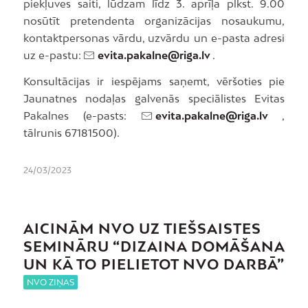
piekļuves saiti, lūdzam līdz 3. aprīļa plkst. 9.00
nosūtīt pretendenta organizācijas nosaukumu,
kontaktpersonas vārdu, uzvārdu un e-pasta adresi
uz e-pastu:
evita.pakalne@riga.lv
.
Konsultācijas ir iespējams saņemt, vēršoties pie
Jaunatnes nodaļas galvenās speciālistes Evitas
Pakalnes (e-pasts:
evita.pakalne@riga.lv
,
tālrunis 67181500).
24/03/2023
AICINĀM NVO UZ TIEŠSAISTES
SEMINĀRU
“DIZAINA DOMĀŠANA
UN KĀ TO PIELIETOT NVO DARBĀ”
NVO ZIŅAS