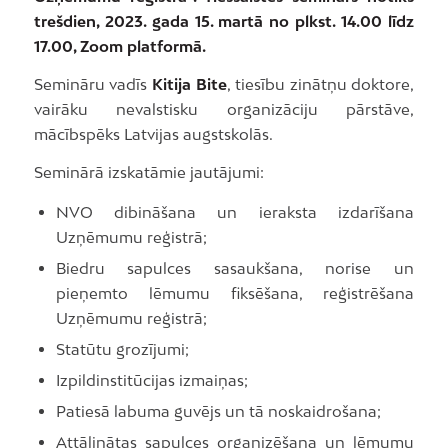
trešdien, 2023. gada 15. martā no plkst. 14.00 līdz
17.00, Zoom platformā.
Semināru vadīs
Kitija Bite
, tiesību zinātņu doktore,
vairāku nevalstisku organizāciju pārstāve,
mācībspēks Latvijas augstskolās.
Seminārā izskatāmie jautājumi:
NVO dibināšana un ieraksta izdarīšana
Uzņēmumu reģistrā;
Biedru sapulces sasaukšana, norise un
pieņemto lēmumu fiksēšana, reģistrēšana
Uzņēmumu reģistrā;
Statūtu grozījumi;
Izpildinstitūcijas izmaiņas;
Patiesā labuma guvējs un tā noskaidrošana;
Attālinātas sapulces organizēšana un lēmumu