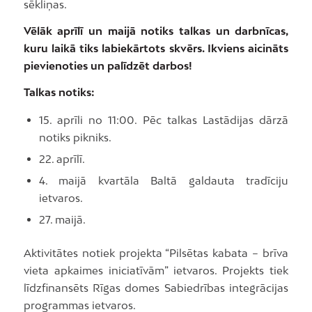
sēkliņas.
Vēlāk aprīlī un maijā notiks talkas un darbnīcas,
kuru laikā tiks labiekārtots skvērs. Ikviens aicināts
pievienoties un palīdzēt darbos!
Talkas notiks:
15. aprīli no 11:00. Pēc talkas Lastādijas dārzā
notiks pikniks.
22. aprīlī.
4. maijā kvartāla Baltā galdauta tradīciju
ietvaros.
27. maijā.
Aktivitātes notiek projekta “Pilsētas kabata – brīva
vieta apkaimes iniciatīvām” ietvaros. Projekts tiek
līdzfinansēts Rīgas domes Sabiedrības integrācijas
programmas ietvaros.