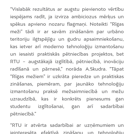
“Vislabāk rezultātus ar augstu pievienoto vērtību
iespējams radīt, ja izvirza ambiciozus mērķus un
spēkus apvieno nozaru flagmaņi. Noteikti “Rīgas
meži” tādi ir ar savām zināšanām par urbāno
teritoriju ilgtspējīgu un gudru apsaimniekošanu,
kas ietver arī moderno tehnoloģiju izmantošanu
un iesaisti praktiskās pētniecības projektos, bet
RTU – augstākajā izglītībā, pētniecībā, inovāciju
radīšanā un pārnesē,” norāda A.Skudra. “Tāpat
“Rīgas mežiem” ir uzkrāta pieredze un praktiskas
zināšanas, piemēram, par jaunāko tehnoloģiju
izmantošanu praksē mežsaimniecībā un mežu
uzraudzībā, kas ir konkrēts pienesums gan
studentu izglītošanai, gan arī sadarbībai
pētniecībā.”
“RTU ir atvērta sadarbībai ar uzņēmumiem un
ieinteresēta efektīvā zināšanu un tehnoloģiju