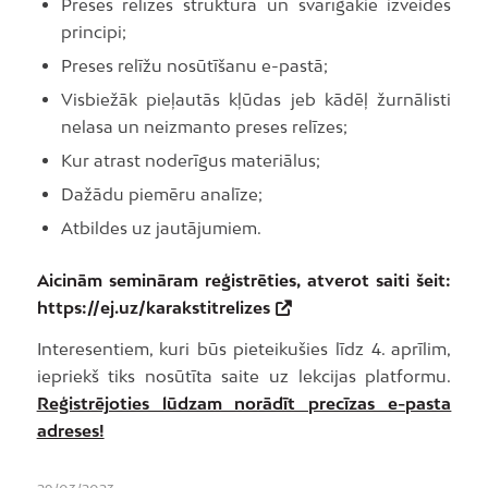
Preses relīzes struktūra un svarīgākie izveides
principi;
Preses relīžu nosūtīšanu e-pastā;
Visbiežāk pieļautās kļūdas jeb kādēļ žurnālisti
nelasa un neizmanto preses relīzes;
Kur atrast noderīgus materiālus;
Dažādu piemēru analīze;
Atbildes uz jautājumiem.
Aicinām semināram reģistrēties, atverot saiti šeit:
https://ej.uz/karakstitrelizes
Interesentiem, kuri būs pieteikušies līdz 4. aprīlim,
iepriekš tiks nosūtīta saite uz lekcijas platformu.
Reģistrējoties lūdzam norādīt precīzas e-pasta
adreses!