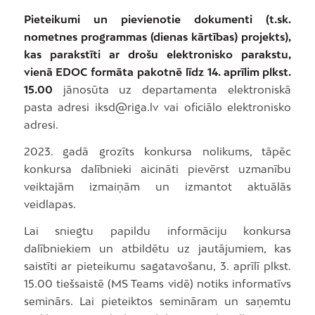
Pieteikumi un pievienotie dokumenti (t.sk.
nometnes programmas (dienas kārtības) projekts),
kas parakstīti ar drošu elektronisko parakstu,
vienā EDOC formāta pakotnē līdz 14. aprīlim plkst.
15.00
jānosūta uz departamenta elektroniskā
pasta adresi iksd@riga.lv vai oficiālo elektronisko
adresi.
2023. gadā grozīts konkursa nolikums, tāpēc
konkursa dalībnieki aicināti pievērst uzmanību
veiktajām izmaiņām un izmantot aktuālās
veidlapas.
Lai sniegtu papildu informāciju konkursa
dalībniekiem un atbildētu uz jautājumiem, kas
saistīti ar pieteikumu sagatavošanu, 3. aprīlī plkst.
15.00 tiešsaistē (MS Teams vidē) notiks informatīvs
seminārs. Lai pieteiktos semināram un saņemtu