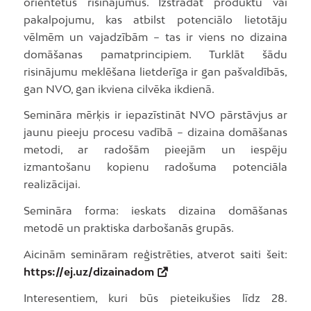
orientētus risinājumus. Izstrādāt produktu vai
pakalpojumu, kas atbilst potenciālo lietotāju
vēlmēm un vajadzībām – tas ir viens no dizaina
domāšanas pamatprincipiem. Turklāt šādu
risinājumu meklēšana lietderīga ir gan pašvaldībās,
gan NVO, gan ikviena cilvēka ikdienā.
Semināra mērķis ir iepazīstināt NVO pārstāvjus ar
jaunu pieeju procesu vadībā – dizaina domāšanas
metodi, ar radošām pieejām un iespēju
izmantošanu kopienu radošuma potenciāla
realizācijai.
Semināra forma: ieskats dizaina domāšanas
metodē un praktiska darbošanās grupās.
Aicinām semināram reģistrēties, atverot saiti šeit:
https://ej.uz/dizainadom
Interesentiem, kuri būs pieteikušies līdz 28.