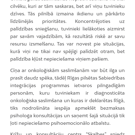
cilvēku, kuri ar tām saskaras, bet arī viņu tuvinieku
dzīves. Tās pilnībā izmaina ikdienu un pārkārto
līdzšinējās prioritātes. Koncentrējoties uz
palīdzības sniegšanu, tuvinieki lielākoties aizmirst
par savām vajadzībām, kā rezultātā riskē ar savu
resursu izsmelšanu. Tas var novest pie situācijas,
kurā viņi ne tikai nav spējīgi palīdzēt otram, bet
palīdzība kļūst nepieciešama viņiem pašiem.
Cīņa ar onkoloģiskām saslimšanām var būt ilga un
prasīt daudz spēka, tādēļ Rīgas pilsētas Sabiedrības
integrācijas programmas ietvaros pilngadīgām
personām, kuru tuviniekam ir diagnosticēta
onkoloģiska saslimšana un kuras ir deklarētas Rīgā,
tiks nodrošināta iespēja apmeklēt bezmaksas
psihologa konsultācijas un saņemt šajā situācijā tik
ļoti nepieciešamo psihoemocionālo atbalstu.
Krīžu un konsultāciju centrs “Skalbes” sniedz