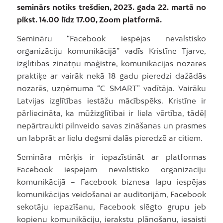
seminārs notiks trešdien, 2023. gada 22. martā no
plkst. 14.00 līdz 17.00, Zoom platformā.
Semināru “Facebook iespējas nevalstisko
organizāciju komunikācijā” vadīs Kristīne Tjarve,
izglītības zinātņu maģistre, komunikācijas nozares
praktiķe ar vairāk nekā 18 gadu pieredzi dažādās
nozarēs, uzņēmuma “C SMART” vadītāja. Vairāku
Latvijas izglītības iestāžu mācībspēks. Kristīne ir
pārliecināta, ka mūžizglītībai ir liela vērtība, tādēļ
nepārtraukti pilnveido savas zināšanas un prasmes
un labprāt ar lielu degsmi dalās pieredzē ar citiem.
Semināra mērķis ir iepazīstināt ar platformas
Facebook iespējām nevalstisko organizāciju
komunikācijā – Facebook biznesa lapu iespējas
komunikācijas veidošanai ar auditorijām, Facebook
sekotāju iepazīšanu, Facebook slēgto grupu jeb
kopienu komunikāciju, ierakstu plānošanu, iesaisti