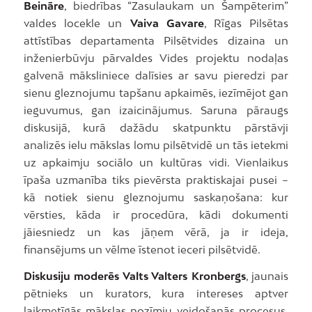
Beināre
, biedrības “Zasulaukam un Šampēterim”
valdes locekle un
Vaiva Gavare
, Rīgas Pilsētas
attīstības departamenta Pilsētvides dizaina un
inženierbūvju pārvaldes Vides projektu nodaļas
galvenā māksliniece dalīsies ar savu pieredzi par
sienu gleznojumu tapšanu apkaimēs, iezīmējot gan
ieguvumus, gan izaicinājumus. Saruna pāraugs
diskusijā, kurā dažādu skatpunktu pārstāvji
analizēs ielu mākslas lomu pilsētvidē un tās ietekmi
uz apkaimju sociālo un kultūras vidi. Vienlaikus
īpaša uzmanība tiks pievērsta praktiskajai pusei –
kā notiek sienu gleznojumu saskaņošana: kur
vērsties, kāda ir procedūra, kādi dokumenti
jāiesniedz un kas jāņem vērā, ja ir ideja,
finansējums un vēlme īstenot ieceri pilsētvidē.
Diskusiju moderēs Valts Valters Kronbergs
, jaunais
pētnieks un kurators, kura intereses aptver
laikmetīgās mākslas nozīmju veidošanās procesus.