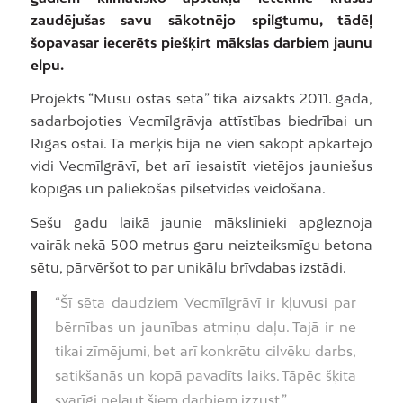
zaudējušas savu sākotnējo spilgtumu, tādēļ
šopavasar iecerēts piešķirt mākslas darbiem jaunu
elpu.
Projekts “Mūsu ostas sēta” tika aizsākts 2011. gadā,
sadarbojoties Vecmīlgrāvja attīstības biedrībai un
Rīgas ostai. Tā mērķis bija ne vien sakopt apkārtējo
vidi Vecmīlgrāvī, bet arī iesaistīt vietējos jauniešus
kopīgas un paliekošas pilsētvides veidošanā.
Sešu gadu laikā jaunie mākslinieki apgleznoja
vairāk nekā 500 metrus garu neizteiksmīgu betona
sētu, pārvēršot to par unikālu brīvdabas izstādi.
“Šī sēta daudziem Vecmīlgrāvī ir kļuvusi par
bērnības un jaunības atmiņu daļu. Tajā ir ne
tikai zīmējumi, bet arī konkrētu cilvēku darbs,
satikšanās un kopā pavadīts laiks. Tāpēc šķita
svarīgi neļaut šiem darbiem izzust,”