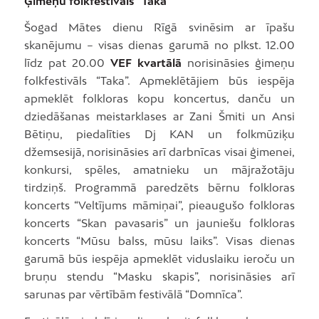
Ģimeņu folkfestivāls “Taka”
Šogad Mātes dienu Rīgā svinēsim ar īpašu
skanējumu – visas dienas garumā no plkst. 12.00
līdz pat 20.00
VEF kvartālā
norisināsies ģimeņu
folkfestivāls “Taka”. Apmeklētājiem būs iespēja
apmeklēt folkloras kopu koncertus, danču un
dziedāšanas meistarklases ar Zani Šmiti un Ansi
Bētiņu, piedalīties Dj KAN un folkmūziķu
džemsesijā, norisināsies arī darbnīcas visai ģimenei,
konkursi, spēles, amatnieku un mājražotāju
tirdziņš. Programmā paredzēts bērnu folkloras
koncerts “Veltījums māmiņai”, pieaugušo folkloras
koncerts “Skan pavasaris” un jauniešu folkloras
koncerts “Mūsu balss, mūsu laiks”. Visas dienas
garumā būs iespēja apmeklēt viduslaiku ieroču un
bruņu stendu “Masku skapis”, norisināsies arī
sarunas par vērtībām festivālā “Domnīca”.