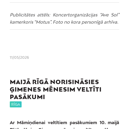
Publicitātes attēls: Koncertorganizācijas “Ave Sol”
kamerkoris “Motus”. Foto no kora personīgā arhīva.
11/05/2026
MAIJĀ RĪGĀ NORISINĀSIES
ĢIMENES MĒNESIM VELTĪTI
PASĀKUMI
RĪGA
Ar Māmiņdienai veltītiem pasākumiem 10. maijā