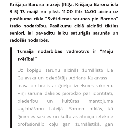
Krišjāņa Barona muzejs (Rīga, Krišjāņa Barona iela
3-5) 17. maijā no plkst. 11.00 līdz 14.00 aicina uz
pasākuma cikla “Svētdienas sarunas pie Barona”
trešo nodarbību. Pasākumu ciklā aicināti tikties
seniori, lai pavadītu laiku saturīgās sarunās un
radošās nodarbēs.
17.maija nodarbības vadmotīvs ir “Māju
svētība!”
Uz kopīgu sarunu aicinās žurnāliste Lia
Guļevska un dziedātājs Adrians Kukavass —
māsa un brālis ar grieķu izcelsmes saknēm.
Viņi sarunā dalīsies pieredzē par identitāti,
piederību un kultūras mantojuma
saglabāšanu Latvijā. Saruna atklās, kā
ģimenes saknes un kultūras atmiņa ietekmē
profesionālo ceļu gan žurnālistikā, gan