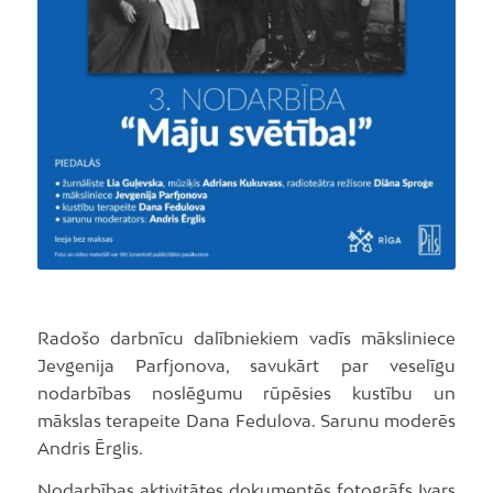
Radošo darbnīcu dalībniekiem vadīs māksliniece
Jevgenija Parfjonova, savukārt par veselīgu
nodarbības noslēgumu rūpēsies kustību un
mākslas terapeite Dana Fedulova. Sarunu moderēs
Andris Ērglis.
Nodarbības aktivitātes dokumentēs fotogrāfs Ivars