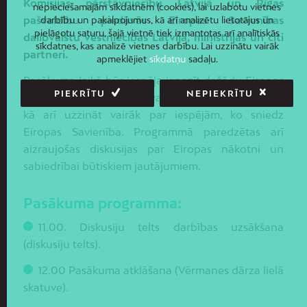
Komisijas pārstāvniecību Latvijā un Rīgas
nepieciešamajām sīkdatnēm (cookies), lai uzlabotu vietnes
pašvaldību piedāvās Eiropas Savienības
darbību un pakalpojumus, kā arī analizētu lietotājus un
pielāgotu saturu, šajā vietnē tiek izmantotas arī analītiskās
dalībvalstu vēstniecības Latvijā, ministrijas un citi
sīkdatnes, kas analizē vietnes darbību. Lai uzzinātu vairāk
partneri.
apmeklējiet
sīkdatņu
sadaļu.
Pasākuma laikā būs iespēja iepazīt dažādu Eiropas
PIEKRĪTU
NEPIEKRĪTU
valstu kultūru un iniciatīvas, piedalīties aktivitātēs,
kā arī uzzināt vairāk par iespējām, ko sniedz
Eiropas Savienība. Programmā paredzētas arī
aizraujošas diskusijas par Eiropas nākotni un
sabiedrībai būtiskiem jautājumiem.
Pasākuma programma:
11.00. Diskusiju telts darbības uzsākšana
(diskusiju telts).
12.00 Pasākuma atklāšana (Vērmanes dārza lielā
skatuve).