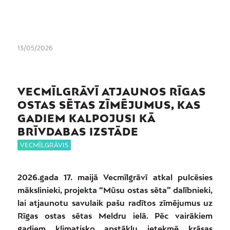
13/05/2026
VECMĪLGRĀVĪ ATJAUNOS RĪGAS
OSTAS SĒTAS ZĪMĒJUMUS, KAS
GADIEM KALPOJUSI KĀ
BRĪVDABAS IZSTĀDE
VECMĪLGRĀVIS
2026.gada 17. maijā Vecmīlgrāvī atkal pulcēsies
mākslinieki, projekta “Mūsu ostas sēta” dalībnieki,
lai atjaunotu savulaik pašu radītos zīmējumus uz
Rīgas ostas sētas Meldru ielā. Pēc vairākiem
gadiem klimatisko apstākļu ietekmē krāsas