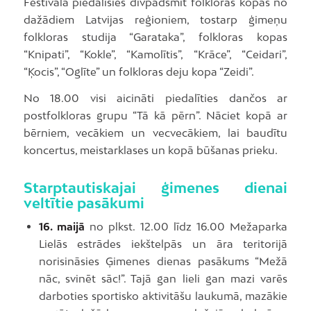
Festivālā piedalīsies divpadsmit folkloras kopas no
dažādiem Latvijas reģioniem, tostarp ģimeņu
folkloras studija “Garataka”, folkloras kopas
“Knipati”, “Kokle”, “Kamolītis”, “Krāce”, “Ceidari”,
“Ķocis”, “Oglīte” un folkloras deju kopa “Zeidi”.
No 18.00 visi aicināti piedalīties dančos ar
postfolkloras grupu “Tā kā pērn”. Nāciet kopā ar
bērniem, vecākiem un vecvecākiem, lai baudītu
koncertus, meistarklases un kopā būšanas prieku.
Starptautiskajai ģimenes dienai
veltītie pasākumi
16. maijā
no plkst. 12.00 līdz 16.00 Mežaparka
Lielās estrādes iekštelpās un āra teritorijā
norisināsies Ģimenes dienas pasākums “Mežā
nāc, svinēt sāc!”. Tajā gan lieli gan mazi varēs
darboties sportisko aktivitāšu laukumā, mazākie