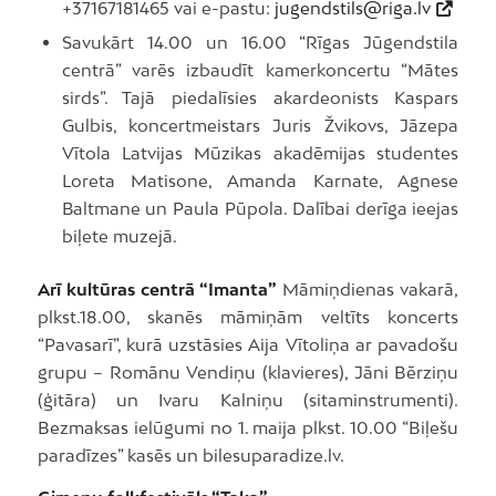
+37167181465 vai e-pastu:
jugendstils@riga.lv
Savukārt 14.00 un 16.00 “Rīgas Jūgendstila
centrā” varēs izbaudīt kamerkoncertu “Mātes
sirds”. Tajā piedalīsies akardeonists Kaspars
Gulbis, koncertmeistars Juris Žvikovs, Jāzepa
Vītola Latvijas Mūzikas akadēmijas studentes
Loreta Matisone, Amanda Karnate, Agnese
Baltmane un Paula Pūpola. Dalībai derīga ieejas
biļete muzejā.
Arī kultūras centrā “Imanta”
Māmiņdienas vakarā,
plkst.18.00, skanēs māmiņām veltīts koncerts
“Pavasarī”, kurā uzstāsies Aija Vītoliņa ar pavadošu
grupu – Romānu Vendiņu (klavieres), Jāni Bērziņu
(ģitāra) un Ivaru Kalniņu (sitaminstrumenti).
Bezmaksas ielūgumi no 1. maija plkst. 10.00 “Biļešu
paradīzes” kasēs un bilesuparadize.lv.