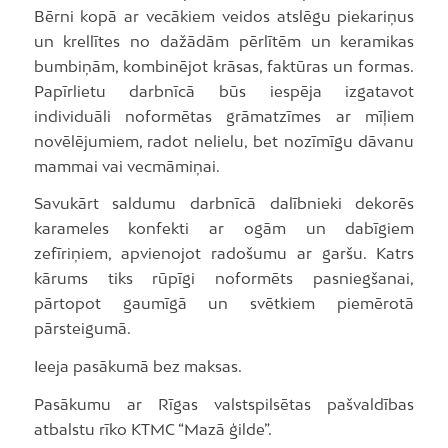
Bērni kopā ar vecākiem veidos atslēgu piekariņus
un krellītes no dažādām pērlītēm un keramikas
bumbiņām, kombinējot krāsas, faktūras un formas.
Papīrlietu darbnīcā būs iespēja izgatavot
individuāli noformētas grāmatzīmes ar mīļiem
novēlējumiem, radot nelielu, bet nozīmīgu dāvanu
mammai vai vecmāmiņai.
Savukārt saldumu darbnīcā dalībnieki dekorēs
karameles konfekti ar ogām un dabīgiem
zefīriņiem, apvienojot radošumu ar garšu. Katrs
kārums tiks rūpīgi noformēts pasniegšanai,
pārtopot gaumīgā un svētkiem piemērotā
pārsteigumā.
Ieeja pasākumā bez maksas.
Pasākumu ar Rīgas valstspilsētas pašvaldības
atbalstu rīko KTMC “Mazā ģilde”.