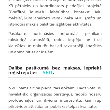
Kā pētnieks un koordinators piedalījies projektā
“Graffito! Jauniešu labbūtības konteksti ielu
mākslā”, kurā analizēti vairāk nekā 400 grafiti un
īstenotas mākslā balstītas izglītības aktivitātes.
Pasākums norisināsies neformālā, piknikam
raksturīgā atmosfērā, radot iespēju ne tikai
klausīties un diskutēt, bet arī savstarpēji iepazīties
un apmainīties ar idejām.
Dalība pasākumā bez maksas, iepriekš
reģistrējoties –
ŠEIT
.
NVO nams aicina piedalīties apkaimju iedzīvotājus,
nevalstisko organizāciju pārstāvjus, radošo nozaru
profesionāļus un ikvienu interesentu, kam rūp
pilsētvides attīstība un publiskās telpas kvalitāte.