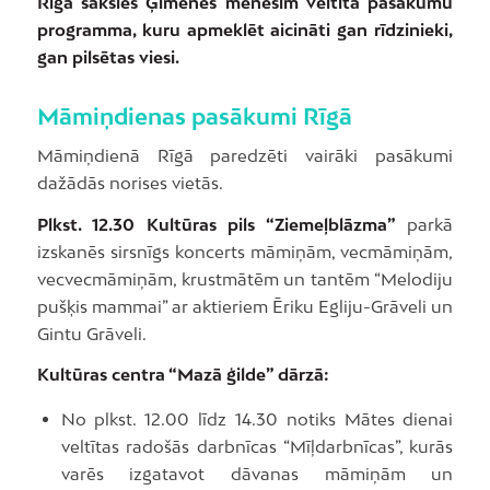
Rīgā sāksies Ģimenes mēnesim veltīta pasākumu
programma, kuru apmeklēt aicināti gan rīdzinieki,
gan pilsētas viesi.
Māmiņdienas pasākumi Rīgā
Māmiņdienā Rīgā paredzēti vairāki pasākumi
dažādās norises vietās.
Plkst. 12.30 Kultūras pils “Ziemeļblāzma”
parkā
izskanēs sirsnīgs koncerts māmiņām, vecmāmiņām,
vecvecmāmiņām, krustmātēm un tantēm “Melodiju
pušķis mammai” ar aktieriem Ēriku Egliju-Grāveli un
Gintu Grāveli.
Kultūras centra “Mazā ģilde” dārzā:
No plkst. 12.00 līdz 14.30 notiks Mātes dienai
veltītas radošās darbnīcas “Mīļdarbnīcas”, kurās
varēs izgatavot dāvanas māmiņām un