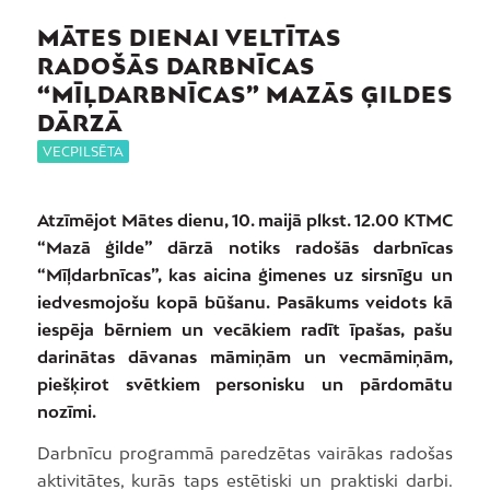
MĀTES DIENAI VELTĪTAS
RADOŠĀS DARBNĪCAS
“MĪĻDARBNĪCAS” MAZĀS ĢILDES
DĀRZĀ
VECPILSĒTA
Atzīmējot Mātes dienu, 10. maijā plkst. 12.00 KTMC
“Mazā ģilde” dārzā notiks radošās darbnīcas
“Mīļdarbnīcas”, kas aicina ģimenes uz sirsnīgu un
iedvesmojošu kopā būšanu. Pasākums veidots kā
iespēja bērniem un vecākiem radīt īpašas, pašu
darinātas dāvanas māmiņām un vecmāmiņām,
piešķirot svētkiem personisku un pārdomātu
nozīmi.
Darbnīcu programmā paredzētas vairākas radošas
aktivitātes, kurās taps estētiski un praktiski darbi.