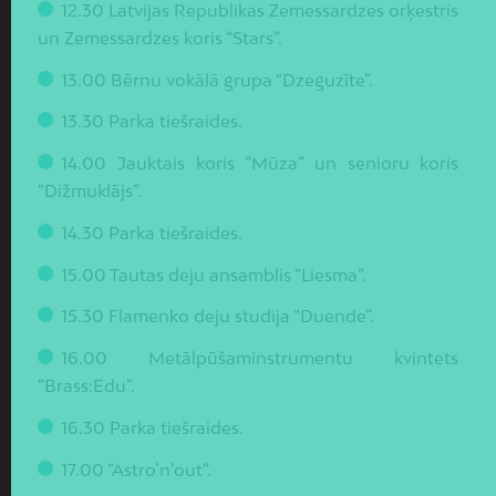
12.30 Latvijas Republikas Zemessardzes orķestris
un Zemessardzes koris “Stars”.
13.00 Bērnu vokālā grupa “Dzeguzīte”.
13.30 Parka tiešraides.
14.00 Jauktais koris “Mūza” un senioru koris
“Dižmuklājs”.
14.30 Parka tiešraides.
15.00 Tautas deju ansamblis “Liesma”.
15.30 Flamenko deju studija “Duende”.
16.00 Metālpūšaminstrumentu kvintets
“Brass:Edu”.
16.30 Parka tiešraides.
17.00 “Astro’n’out”.