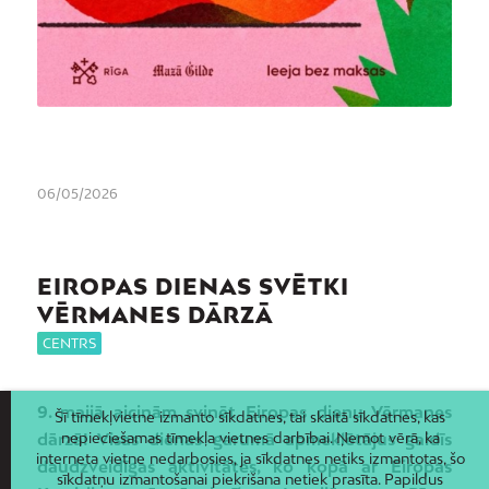
06/05/2026
EIROPAS DIENAS SVĒTKI
VĒRMANES DĀRZĀ
CENTRS
9. maijā aicinām svinēt Eiropas dienu Vērmanes
Šī tīmekļvietne izmanto sīkdatnes, tai skaitā sīkdatnes, kas
dārzā! Visas dienas garumā apmeklētājus gaidīs
nepieciešamas tīmekļa vietnes darbībai. Ņemot vērā, ka
interneta vietne nedarbosies, ja sīkdatnes netiks izmantotas, šo
daudzveidīgas aktivitātes, ko kopā ar Eiropas
sīkdatņu izmantošanai piekrišana netiek prasīta. Papildus