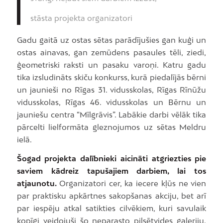
stāsta projekta organizatori
Gadu gaitā uz ostas sētas parādījušies gan kuģi un
ostas ainavas, gan zemūdens pasaules tēli, ziedi,
ģeometriski raksti un pasaku varoņi. Katru gadu
tika izsludināts skiču konkurss, kurā piedalījās bērni
un jaunieši no Rīgas 31. vidusskolas, Rīgas Rīnūžu
vidusskolas, Rīgas 46. vidusskolas un Bērnu un
jauniešu centra “Mīlgrāvis”. Labākie darbi vēlāk tika
pārcelti lielformāta gleznojumos uz sētas Meldru
ielā.
Šogad projekta dalībnieki aicināti atgriezties pie
saviem kādreiz tapušajiem darbiem, lai tos
atjaunotu.
Organizatori cer, ka iecere kļūs ne vien
par praktisku apkārtnes sakopšanas akciju, bet arī
par iespēju atkal satikties cilvēkiem, kuri savulaik
kopīgi veidojuši šo neparasto pilsētvides galeriju.