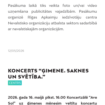
Pasākuma laikā tiks veikta foto un/vai video
uzņemšana publicitātes vajadzībām. Pasākumu
organizē Rīgas Apkaimju iedzīvotāju centra
Nevalstisko organizāciju atbalsta sektors sadarbībā
ar nevalstiskajām organizācijām.
12/05/2026
KONCERTS “ĢIMENE. SAKNES
UN SVĒTĪBA.”
CENTRS
2026. gada 16. maijā plkst. 16.00 Koncertzālē “Ave
Sol” uz ģimenes mēnesim veltītu koncertu