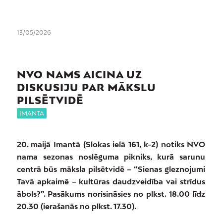
13/05/2026
NVO NAMS AICINA UZ
DISKUSIJU PAR MĀKSLU
PILSĒTVIDĒ
IMANTA
20. maijā Imantā (Slokas ielā 161, k-2) notiks NVO
nama sezonas noslēguma pikniks, kurā sarunu
centrā būs māksla pilsētvidē – “Sienas gleznojumi
Tavā apkaimē – kultūras daudzveidība vai strīdus
ābols?”. Pasākums norisināsies no plkst. 18.00 līdz
20.30 (ierašanās no plkst. 17.30).