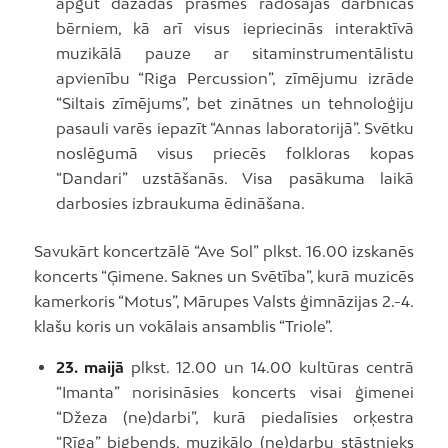
apgūt dažādas prasmes radošajās darbnīcas
bērniem, kā arī visus iepriecinās interaktīvā
muzikālā pauze ar sitaminstrumentālistu
apvienību “Riga Percussion”, zīmējumu izrāde
“Siltais zīmējums”, bet zinātnes un tehnoloģiju
pasauli varēs iepazīt “Annas laboratorijā”. Svētku
noslēgumā visus priecēs folkloras kopas
“Dandari” uzstāšanās. Visa pasākuma laikā
darbosies izbraukuma ēdināšana.
Savukārt koncertzālē “Ave Sol” plkst. 16.00 izskanēs
koncerts “Ģimene. Saknes un Svētība”, kurā muzicēs
kamerkoris “Motus”, Mārupes Valsts ģimnāzijas 2.-4.
klašu koris un vokālais ansamblis “Triole”.
23. maijā
plkst. 12.00 un 14.00 kultūras centrā
“Imanta” norisināsies koncerts visai ģimenei
“Džeza (ne)darbi”, kurā piedalīsies orķestra
“Rīga” bigbends, muzikālo (ne)darbu stāstnieks