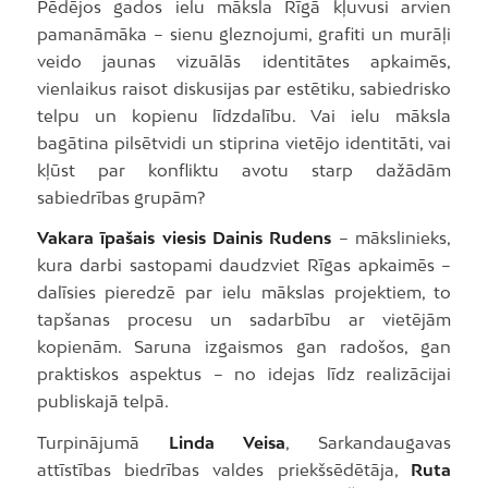
Pēdējos gados ielu māksla Rīgā kļuvusi arvien
pamanāmāka – sienu gleznojumi, grafiti un murāļi
veido jaunas vizuālās identitātes apkaimēs,
vienlaikus raisot diskusijas par estētiku, sabiedrisko
telpu un kopienu līdzdalību. Vai ielu māksla
bagātina pilsētvidi un stiprina vietējo identitāti, vai
kļūst par konfliktu avotu starp dažādām
sabiedrības grupām?
Vakara īpašais viesis Dainis Rudens
– mākslinieks,
kura darbi sastopami daudzviet Rīgas apkaimēs –
dalīsies pieredzē par ielu mākslas projektiem, to
tapšanas procesu un sadarbību ar vietējām
kopienām. Saruna izgaismos gan radošos, gan
praktiskos aspektus – no idejas līdz realizācijai
publiskajā telpā.
Turpinājumā
Linda Veisa
, Sarkandaugavas
attīstības biedrības valdes priekšsēdētāja,
Ruta