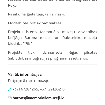
Puķe.
Pasākuma gaitā tēja, kafija, našķi.
Nodarbības notiek bez maksas.
Projektu īsteno Memoriālo muzeju apvienības
Krišjāņa Barona muzejs un Rakstnieku muzeju
biedrība “Pils”.
Projekts tiek līdzfinansēts Rīgas pilsētas
Sabiedrības integrācijas programmas ietvaros.
Vairāk informācijas:
Krišjāņa Barona muzejs
+371 67284265, +371 29120216
barons@memorialiemuzeji.lv