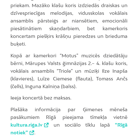
priekam. Mazāko klašu koris izdziedās draiskas un
dzīvespriecīgas melodijas, vidusskolas vokālais
ansamblis pārsteigs ar niansētiem, emocionāli
piesātinātiem skaņdarbiem, bet kamerkoris
koncertam piešķirs krāšņu pieredzes un brieduma
buķeti.
Kopā ar kamerkori “Motus” muzicēs dziedātāju
bērni, Mārupes Valsts ģimnāzijas 2.– 4. klašu koris,
vokālais ansamblis “Triole” un mūziķi Ilze Inapša
(klavieres), Luīze Ciemese (flauta), Tomass Ančs
(čells), Inguna Kalniņa (balss).
Ieeja koncertā bez maksas.
Plašāka informācija par Ģimenes mēneša
pasākumiem Rīgā pieejama tīmekļa vietnē
kultura.riga.lv
un sociālo tīklu lapā
“Rīgā
notiek”
.