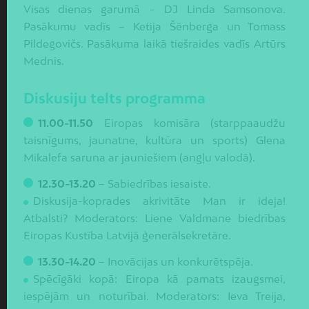
Visas dienas garumā – DJ Linda Samsonova.
Pasākumu vadīs – Ketija Šēnberga un Tomass
Pildegovičs. Pasākuma laikā tiešraides vadīs Artūrs
Mednis.
Diskusiju telts programma
11.00-11.50
Eiropas komisāra (starppaaudžu
taisnīgums, jaunatne, kultūra un sports) Glena
Mikalefa saruna ar jauniešiem (angļu valodā).
12.30-13.20
– Sabiedrības iesaiste.
Diskusija-koprades akrivitāte Man ir ideja!
Atbalsti? Moderators: Liene Valdmane biedrības
Eiropas Kustība Latvijā ģenerālsekretāre.
13.30-14.20
– Inovācijas un konkurētspēja.
Spēcīgāki kopā: Eiropa kā pamats izaugsmei,
iespējām un noturībai. Moderators: Ieva Treija,