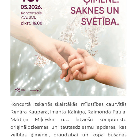
Koncertā izskanēs skaistākās, mīlestības caurvītās
Renāra Kaupera, Imanta Kalniņa, Raimonda Paula,
Mārtiņa Miļevska u.c. latviešu komponistu
oriģināldziesmas un tautasdziesmu apdares, kas
veltītas ģimenei, draudzībai un kopā būšanas