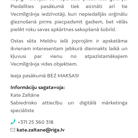
Piedalīties pasākumā tiek aicināti arī tie
Vecmīlgrāvja iedzīvotāji, kuri nepiedalījās orģinālu
gleznošanā pirms piecpadsmit gadiem, bet vēlās
pielikt roku savas apkārtnes sakopšanā šobrīd.
Ostas sēta Meldru ielā joprojām ir apskatāma
ikvienam interesentam jebkurā diennakts laikā un
kļuvusi par vienu no atpazīstamākajiem
Vecmīlgrāvja vides objektiem.
Ieeja pasākumā BEZ MAKSAS!
Informāciju sagatavoja:
Kate Zaltāne
Sabiedrisko attiecību un digitālā mārketinga
speciāliste
+371 25 360 318
kate.zaltane@riga.lv