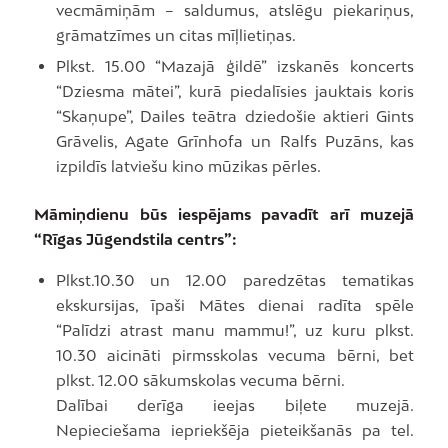
vecmāmiņām – saldumus, atslēgu piekariņus,
grāmatzīmes un citas mīļlietiņas.
Plkst. 15.00 “Mazajā ģildē” izskanēs koncerts
“Dziesma mātei”, kurā piedalīsies jauktais koris
“Skaņupe”, Dailes teātra dziedošie aktieri Gints
Grāvelis, Agate Grīnhofa un Ralfs Puzāns, kas
izpildīs latviešu kino mūzikas pērles.
Māmiņdienu būs iespējams pavadīt arī muzejā
“Rīgas Jūgendstila centrs”:
Plkst.10.30 un 12.00 paredzētas tematikas
ekskursijas, īpaši Mātes dienai radīta spēle
“Palīdzi atrast manu mammu!”, uz kuru plkst.
10.30 aicināti pirmsskolas vecuma bērni, bet
plkst. 12.00 sākumskolas vecuma bērni.
Dalībai derīga ieejas biļete muzejā.
Nepieciešama iepriekšēja pieteikšanās pa tel.