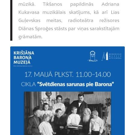
mūzikā. Tikšanos papildinās Adriana
Kukavasa muzikālais skatījums, kā arī Lias
Guļevskas meitas, radioteātra režisores
Diānas Sproģes stāsts par viņas sarakstītajām
grāmatām.