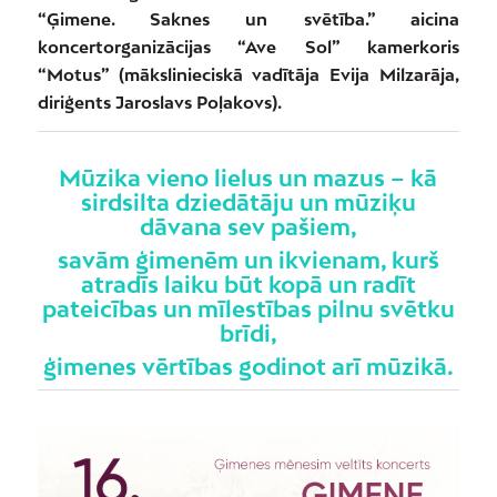
“Ģimene. Saknes un svētība.” aicina
koncertorganizācijas “Ave Sol” kamerkoris
“Motus” (mākslinieciskā vadītāja Evija Milzarāja,
diriģents Jaroslavs Poļakovs).
Mūzika vieno lielus un mazus – kā
sirdsilta dziedātāju un mūziķu
dāvana sev pašiem,
savām ģimenēm un ikvienam, kurš
atradīs laiku būt kopā un radīt
pateicības un mīlestības pilnu svētku
brīdi,
ģimenes vērtības godinot arī mūzikā.