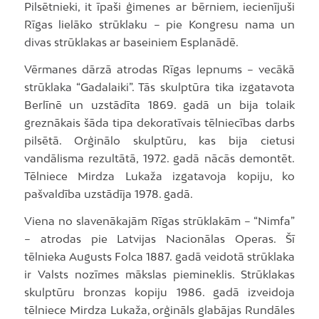
Pilsētnieki, it īpaši ģimenes ar bērniem, iecienījuši
Rīgas lielāko strūklaku – pie Kongresu nama un
divas strūklakas ar baseiniem Esplanādē.
Vērmanes dārzā atrodas Rīgas lepnums – vecākā
strūklaka “Gadalaiki”. Tās skulptūra tika izgatavota
Berlīnē un uzstādīta 1869. gadā un bija tolaik
greznākais šāda tipa dekoratīvais tēlniecības darbs
pilsētā. Orģinālo skulptūru, kas bija cietusi
vandālisma rezultātā, 1972. gadā nācās demontēt.
Tēlniece Mirdza Lukaža izgatavoja kopiju, ko
pašvaldība uzstādīja 1978. gadā.
Viena no slavenākajām Rīgas strūklakām – “Nimfa”
– atrodas pie Latvijas Nacionālas Operas. Šī
tēlnieka Augusts Folca 1887. gadā veidotā strūklaka
ir Valsts nozīmes mākslas piemineklis. Strūklakas
skulptūru bronzas kopiju 1986. gadā izveidoja
tēlniece Mirdza Lukaža, orģināls glabājas Rundāles