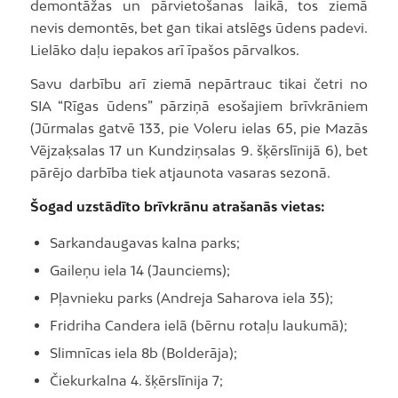
demontāžas un pārvietošanas laikā, tos ziemā
nevis demontēs, bet gan tikai atslēgs ūdens padevi.
Lielāko daļu iepakos arī īpašos pārvalkos.
Savu darbību arī ziemā nepārtrauc tikai četri no
SIA “Rīgas ūdens” pārziņā esošajiem brīvkrāniem
(Jūrmalas gatvē 133, pie Voleru ielas 65, pie Mazās
Vējzaķsalas 17 un Kundziņsalas 9. šķērslīnijā 6), bet
pārējo darbība tiek atjaunota vasaras sezonā.
Šogad uzstādīto brīvkrānu atrašanās vietas:
Sarkandaugavas kalna parks;
Gaileņu iela 14 (Jaunciems);
Pļavnieku parks (Andreja Saharova iela 35);
Fridriha Candera ielā (bērnu rotaļu laukumā);
Slimnīcas iela 8b (Bolderāja);
Čiekurkalna 4. šķērslīnija 7;