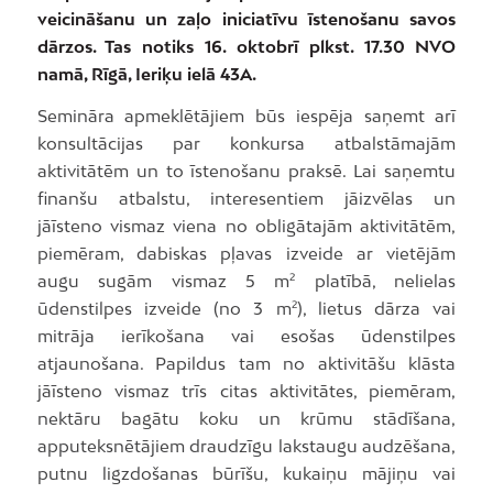
veicināšanu un zaļo iniciatīvu īstenošanu savos
dārzos. Tas notiks 16. oktobrī plkst. 17.30 NVO
namā, Rīgā, Ieriķu ielā 43A.
Semināra apmeklētājiem būs iespēja saņemt arī
konsultācijas par konkursa atbalstāmajām
aktivitātēm un to īstenošanu praksē. Lai saņemtu
finanšu atbalstu, interesentiem jāizvēlas un
jāīsteno vismaz viena no obligātajām aktivitātēm,
piemēram, dabiskas pļavas izveide ar vietējām
augu sugām vismaz 5 m² platībā, nelielas
ūdenstilpes izveide (no 3 m²), lietus dārza vai
mitrāja ierīkošana vai esošas ūdenstilpes
atjaunošana. Papildus tam no aktivitāšu klāsta
jāīsteno vismaz trīs citas aktivitātes, piemēram,
nektāru bagātu koku un krūmu stādīšana,
apputeksnētājiem draudzīgu lakstaugu audzēšana,
putnu ligzdošanas būrīšu, kukaiņu mājiņu vai