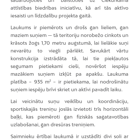
sadarbojoties un balstoties uz Čiekurkalna
attīstības biedrības iniciatīvu, kā arī tās aktīvo
iesaisti un līdzdalību projekta gaitā.
Laukums ir piemērots un drošs gan lieliem, gan
maziem suņiem — tā teritoriju norobežo cinkots un
krāsots žogs 1,70 metru augstumā, lai lielākie suņi
nevarētu to viegli pārlēkt. Savukārt vārtu
konstrukcija izstrādāta tā, lai tie piekļautos
segumam pietiekami cieši, novēršot iespēju
mazākiem suņiem izkļūt pa apakšu. Laukuma
platība – 935 m² – ir pietiekama, lai nodrošinātu
suņiem iespēju brīvi skriet un aktīvi pavadīt laiku.
Lai veicinātu suņu veiklību un koordināciju,
sportiskajās treniņu joslās izvietoti trīs horizontāli
baļķi, kas piemēroti gan fiziskās sagatavotības
uzlabošanai, gan dresūras treniņiem.
Saimnieku ērtībai laukumā ir uzstādīti divi soli ar