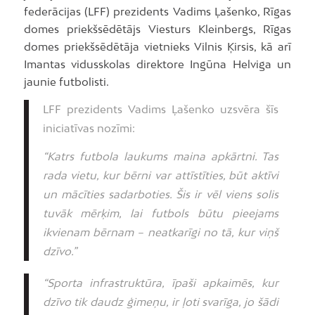
federācijas (LFF) prezidents Vadims Ļašenko, Rīgas
domes priekšsēdētājs Viesturs Kleinbergs, Rīgas
domes priekšsēdētāja vietnieks Vilnis Ķirsis, kā arī
Imantas vidusskolas direktore Ingūna Helviga un
jaunie futbolisti.
LFF prezidents Vadims Ļašenko uzsvēra šīs
iniciatīvas nozīmi:
“Katrs futbola laukums maina apkārtni. Tas
rada vietu, kur bērni var attīstīties, būt aktīvi
un mācīties sadarboties. Šis ir vēl viens solis
tuvāk mērķim, lai futbols būtu pieejams
ikvienam bērnam – neatkarīgi no tā, kur viņš
dzīvo.”
“Sporta infrastruktūra, īpaši apkaimēs, kur
dzīvo tik daudz ģimeņu, ir ļoti svarīga, jo šādi