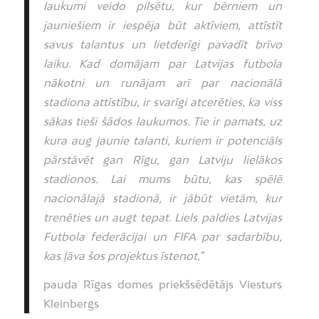
laukumi veido pilsētu, kur bērniem un
jauniešiem ir iespēja būt aktīviem, attīstīt
savus talantus un lietderīgi pavadīt brīvo
laiku. Kad domājam par Latvijas futbola
nākotni un runājam arī par nacionālā
stadiona attīstību, ir svarīgi atcerēties, ka viss
sākas tieši šādos laukumos. Tie ir pamats, uz
kura aug jaunie talanti, kuriem ir potenciāls
pārstāvēt gan Rīgu, gan Latviju lielākos
stadionos. Lai mums būtu, kas spēlē
nacionālajā stadionā, ir jābūt vietām, kur
trenēties un augt tepat. Liels paldies Latvijas
Futbola federācijai un FIFA par sadarbību,
kas ļāva šos projektus īstenot,”
pauda Rīgas domes priekšsēdētājs Viesturs
Kleinbergs