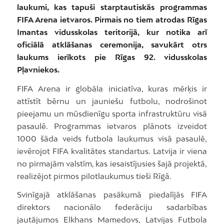
laukumi, kas tapuši starptautiskās programmas
FIFA Arena ietvaros. Pirmais no tiem atrodas Rīgas
Imantas vidusskolas teritorijā, kur notika arī
oficiālā atklāšanas ceremonija, savukārt otrs
laukums ierīkots pie Rīgas 92. vidusskolas
Pļavniekos.
FIFA Arena ir globāla iniciatīva, kuras mērķis ir
attīstīt bērnu un jauniešu futbolu, nodrošinot
pieejamu un mūsdienīgu sporta infrastruktūru visā
pasaulē. Programmas ietvaros plānots izveidot
1000 šāda veids futbola laukumus visā pasaulē,
ievērojot FIFA kvalitātes standartus. Latvija ir viena
no pirmajām valstīm, kas iesaistījusies šajā projektā,
realizējot pirmos pilotlaukumus tieši Rīgā.
Svinīgajā atklāšanas pasākumā piedalījās FIFA
direktors nacionālo federāciju sadarbības
jautājumos Elkhans Mamedovs, Latvijas Futbola