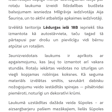
rotaļu laukuma izveidi līdzdalības budžeta
balsojumam iesniedza Mīlgrāvja iedzīvotāja Aija
Šauriņa, un to aktīvi atbalstīja apkaimes iedzīvotāji.
Izvēlētā teritorija
Lēdurgas ielā 18B
iepriekš tika
izmantota kā autostāvvieta, taču tagad tā
pārtapusi par drošu un pievilcīgu vidi bērnu
atpūtai un rotaļām.
Jaunizveidotais laukums ir aprīkots ar
apgaismojumu, kas ļauj to izmantot arī vakara
stundās. Rotaļu iekārtas veidotas no izturīgas un
viegli kopjamas robīnijas koksnes. Kā seguma
materiāls izvēlētas smiltis, savukārt dabisku
nožogojumu veido iestādītās spirejas — pilsētvidei
piemēroti, noturīgi un dekoratīvi krūmi.
Laukumā uzstādītas dažāda veida šūpoles – ar
aizsargbarjeru pašiem mazākajiem, lielās šūpoles