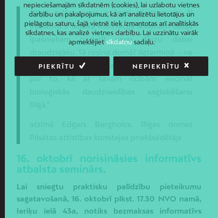
nepieciešamajām sīkdatnēm (cookies), lai uzlabotu vietnes
“Rīgā zaļās zonas ir īpaši vērtīgas, un šī
darbību un pakalpojumus, kā arī analizētu lietotājus un
pielāgotu saturu, šajā vietnē tiek izmantotas arī analītiskās
iniciatīva ir lieliska motivācija ikvienam dārza
sīkdatnes, kas analizē vietnes darbību. Lai uzzinātu vairāk
īpašniekam padarīt savu dārzu dabai
apmeklējiet
sīkdatņu
sadaļu.
draudzīgāku. Tā rosina domāt ilgtermiņā – ne
tikai par sava īpašuma sakārtošanu, bet arī
PIEKRĪTU
NEPIEKRĪTU
par to, kā ar savām rīcībām veicināt
bioloģiskās daudzveidības saglabāšanu
Rīgā.”
atzīmē Edgars Bergholcs, Rīgas domes
Pilsētas attīstības komitejas priekšsēdētājs
16. oktobrī norisināsies informatīvs
atbalsta seminārs.
Lai sniegtu praktisku palīdzību pieteikumu
sagatavošanā, 16. oktobrī plkst. 17.30 NVO namā,
Ieriķu ielā 43a, notiks bezmaksas informatīvs