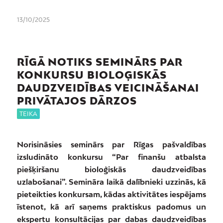
13/10/2025
RĪGĀ NOTIKS SEMINĀRS PAR
KONKURSU BIOLOĢISKĀS
DAUDZVEIDĪBAS VEICINĀŠANAI
PRIVĀTAJOS DĀRZOS
TEIKA
Norisināsies seminārs par Rīgas pašvaldības
izsludināto konkursu “Par finanšu atbalsta
piešķiršanu bioloģiskās daudzveidības
uzlabošanai”. Semināra laikā dalībnieki uzzinās, kā
pieteikties konkursam, kādas aktivitātes iespējams
īstenot, kā arī saņems praktiskus padomus un
ekspertu konsultācijas par dabas daudzveidības