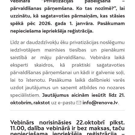
vebinārā “Privatizācijas pabeigšana –
pārvaldīšanas pārņemšana. Ko tas nozīmē?”, lai
uzzinātu, kā sagatavoties pārmaiņām, kas stāsies
spēkā pēc 2026. gada 1. janvāra. Pasākumam
nepieciešama iepriekšēja reģistrācija.
Līdz ar daudzdzīvokļu ēku privatizācijas noslēgumu
iedzīvotājiem mainīsies tiesības un pienākumi
saistībā ar māju pārvaldīšanu. Vebināra laikā
eksperti skaidros, kā praktiski sagatavoties
pārvaldīšanas pārņemšanai un kādi ir galvenie soļi,
lai to īstenotu. Pasākuma laikā dalībnieki varēs
uzdot jautājumus un saņemt atbildes no nozares
speciālistiem.
Jautājumus aicinām iesūtīt līdz 21.
oktobrim, rakstot
uz e-pastu
info@renove.lv
.
Vebinārs norisināsies 22.oktobrī plkst.
11.00, dalība vebinārā ir bez maksas, taču
nepieciešama iepriekšēja reģistrācija –