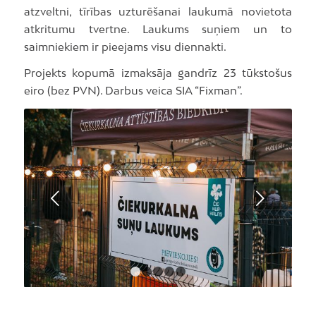
atzveltni, tīrības uzturēšanai laukumā novietota
atkritumu tvertne. Laukums suņiem un to
saimniekiem ir pieejams visu diennakti.
Projekts kopumā izmaksāja gandrīz 23 tūkstošus
eiro (bez PVN). Darbus veica SIA “Fixman”.
Next
1
2
3
4
5