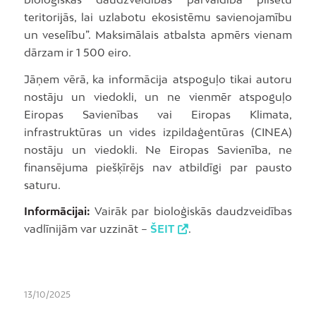
teritorijās, lai uzlabotu ekosistēmu savienojamību
un veselību”. Maksimālais atbalsta apmērs vienam
dārzam ir 1 500 eiro.
Jāņem vērā, ka informācija atspoguļo tikai autoru
nostāju un viedokli, un ne vienmēr atspoguļo
Eiropas Savienības vai Eiropas Klimata,
infrastruktūras un vides izpildaģentūras (CINEA)
nostāju un viedokli. Ne Eiropas Savienība, ne
finansējuma piešķīrējs nav atbildīgi par pausto
saturu.
Informācijai:
Vairāk par bioloģiskās daudzveidības
vadlīnijām var uzzināt –
ŠEIT
.
13/10/2025