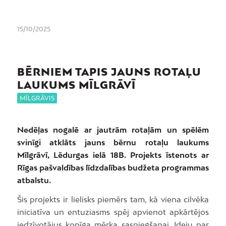
15/10/2025
BĒRNIEM TAPIS JAUNS ROTAĻU
LAUKUMS MĪLGRĀVĪ
MĪLGRĀVIS
Nedēļas nogalē ar jautrām rotaļām un spēlēm
svinīgi atklāts jauns bērnu rotaļu laukums
Mīlgrāvī, Lēdurgas ielā 18B. Projekts īstenots ar
Rīgas pašvaldības līdzdalības budžeta programmas
atbalstu.
Šis projekts ir lielisks piemērs tam, kā viena cilvēka
iniciatīva un entuziasms spēj apvienot apkārtējos
iedzīvotājus kopīga mērķa sasniegšanai. Ideju par