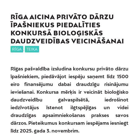
RĪGA AICINA PRIVĀTO DĀRZU
ĪPAŠNIEKUS PIEDALĪTIES
KONKURSĀ BIOLOĢISKĀS
DAUDZVEIDĪBAS VEICINĀŠANAI
RĪGA
,
TEIKA
Rīgas pašvaldība izsludina konkursu privāto dārzu
īpašniekiem, piedāvājot iespēju saņemt līdz 1500
eiro finansējumu dabai draudzīgu risinājumu
ieviešanai. Konkursa mērķis ir veicināt bioloģisko
daudzveidību galvaspilsētā, iedrošinot
iedzīvotājus īstenot ilgtspējīgas un videi
draudzīgas apsaimniekošanas prakses savos
dārzos. Pieteikumus konkursam iespējams iesniegt
līdz 2025. gada 3. novembrim.