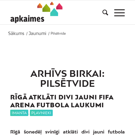
Sākums
Jaunumi
/
/
Pilsētvide
ARHĪVS BIRKAI:
PILSĒTVIDE
RĪGĀ ATKLĀTI DIVI JAUNI FIFA
ARENA FUTBOLA LAUKUMI
IMANTA
,
PĻAVNIEKI
Rīgā šonedēļ svinīgi atklāti divi jauni futbola