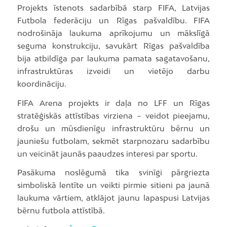
Projekts īstenots sadarbībā starp FIFA, Latvijas
Futbola federāciju un Rīgas pašvaldību. FIFA
nodrošināja laukuma aprīkojumu un mākslīgā
seguma konstrukciju, savukārt Rīgas pašvaldība
bija atbildīga par laukuma pamata sagatavošanu,
infrastruktūras izveidi un vietējo darbu
koordināciju.
FIFA Arena projekts ir daļa no LFF un Rīgas
stratēģiskās attīstības virziena – veidot pieejamu,
drošu un mūsdienīgu infrastruktūru bērnu un
jauniešu futbolam, sekmēt starpnozaru sadarbību
un veicināt jaunās paaudzes interesi par sportu.
Pasākuma noslēgumā tika svinīgi pārgriezta
simboliskā lentīte un veikti pirmie sitieni pa jaunā
laukuma vārtiem, atklājot jaunu lapaspusi Latvijas
bērnu futbola attīstībā.