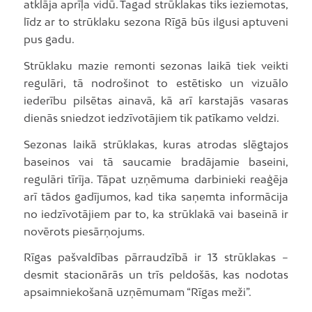
atklāja aprīļa vidū. Tagad strūklakas tiks ieziemotas,
līdz ar to strūklaku sezona Rīgā būs ilgusi aptuveni
pus gadu.
Strūklaku mazie remonti sezonas laikā tiek veikti
regulāri, tā nodrošinot to estētisko un vizuālo
iederību pilsētas ainavā, kā arī karstajās vasaras
dienās sniedzot iedzīvotājiem tik patīkamo veldzi.
Sezonas laikā strūklakas, kuras atrodas slēgtajos
baseinos vai tā saucamie bradājamie baseini,
regulāri tīrīja. Tāpat uzņēmuma darbinieki reaģēja
arī tādos gadījumos, kad tika saņemta informācija
no iedzīvotājiem par to, ka strūklakā vai baseinā ir
novērots piesārņojums.
Rīgas pašvaldības pārraudzībā ir 13 strūklakas –
desmit stacionārās un trīs peldošās, kas nodotas
apsaimniekošanā uzņēmumam “Rīgas meži”.