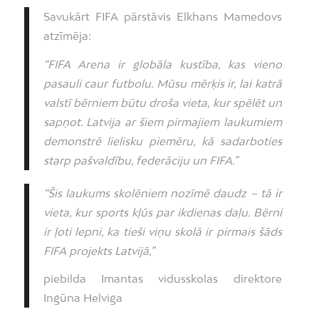
Savukārt FIFA pārstāvis Elkhans Mamedovs
atzīmēja:
“FIFA Arena ir globāla kustība, kas vieno
pasauli caur futbolu. Mūsu mērķis ir, lai katrā
valstī bērniem būtu droša vieta, kur spēlēt un
sapņot. Latvija ar šiem pirmajiem laukumiem
demonstrē lielisku piemēru, kā sadarboties
starp pašvaldību, federāciju un FIFA.”
“Šis laukums skolēniem nozīmē daudz – tā ir
vieta, kur sports kļūs par ikdienas daļu. Bērni
ir ļoti lepni, ka tieši viņu skolā ir pirmais šāds
FIFA projekts Latvijā,”
piebilda Imantas vidusskolas direktore
Ingūna Helviga