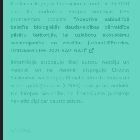
Konkursa kopējais finansējuma fonds ir 33 000
eiro, ko nodrošina Eiropas Komisijas LIFE
programmas projekts
“Adaptīva sabiedrībā
balstīta bioloģiskās daudzveidības pārvaldība
pilsētu teritorijās, lai uzlabotu ekosistēmu
savienojamību un veselību (urbanLIFEcircles,
101074453 LIFE-2021-SAP-NAT)”
.
Informācija atspoguļo tikai autoru nostāju un
viedokli, un ne vienmēr atspoguļo Eiropas
Savienības vai Eiropas Klimata, infrastruktūras un
vides izpildaģentūras (CINEA) nostāju un viedokli.
Ne Eiropas Savienība, ne finansējuma piešķīrējs
nav atbildīgi par pausto saturu.
12/10/2025