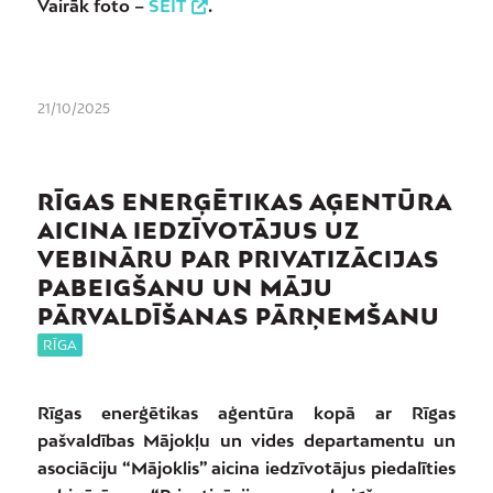
Vairāk foto –
ŠEIT
.
21/10/2025
RĪGAS ENERĢĒTIKAS AĢENTŪRA
AICINA IEDZĪVOTĀJUS UZ
VEBINĀRU PAR PRIVATIZĀCIJAS
PABEIGŠANU UN MĀJU
PĀRVALDĪŠANAS PĀRŅEMŠANU
RĪGA
Rīgas enerģētikas aģentūra kopā ar Rīgas
pašvaldības Mājokļu un vides departamentu un
asociāciju “Mājoklis” aicina iedzīvotājus piedalīties