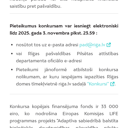
saistību pret pašvaldību.
Pieteikumus konkursam var iesniegt elektroniski
līdz 2025. gada 3. novembra plkst. 23.59 :
nosūtot tos uz e-pasta adresi
pad@riga.lv
vai Rīgas pašvaldības Pilsētas attīstības
departamenta oficiālo e-adresi
Pieteikumi jānoformē atbilstoši konkursa
nolikumam, ar kuru iespējams iepazīties Rīgas
domes tīmekļvietnē riga.lv sadaļā
“Konkursi”
.
Konkursa kopējais finansējuma fonds ir 33 000
eiro, ko nodrošina Eiropas Komisijas LIFE
programmas projekts “Adaptīva sabiedrībā balstīta
bioloģiskās daudzveidības pārvaldība pilsētu