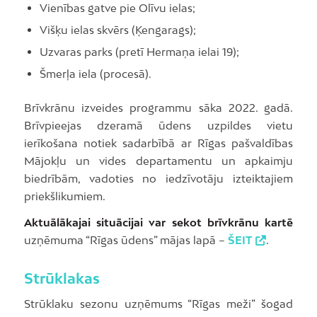
Vienības gatve pie Olīvu ielas;
Višķu ielas skvērs (Ķengarags);
Uzvaras parks (pretī Hermaņa ielai 19);
Šmerļa iela (procesā).
Brīvkrānu izveides programmu sāka 2022. gadā.
Brīvpieejas dzeramā ūdens uzpildes vietu
ierīkošana notiek sadarbībā ar Rīgas pašvaldības
Mājokļu un vides departamentu un apkaimju
biedrībām, vadoties no iedzīvotāju izteiktajiem
priekšlikumiem.
Aktuālākajai situācijai var sekot brīvkrānu kartē
uzņēmuma “Rīgas ūdens” mājas lapā –
ŠEIT
.
Strūklakas
Strūklaku sezonu uzņēmums “Rīgas meži” šogad