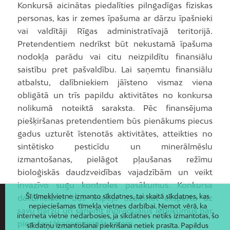
Konkursā aicinātas piedalīties pilngadīgas fiziskas
personas, kas ir zemes īpašuma ar dārzu īpašnieki
vai valdītāji Rīgas administratīvajā teritorijā.
Pretendentiem nedrīkst būt nekustamā īpašuma
nodokļa parādu vai citu neizpildītu finansiālu
saistību pret pašvaldību. Lai saņemtu finansiālu
atbalstu, dalībniekiem jāīsteno vismaz viena
obligātā un trīs papildu aktivitātes no konkursa
nolikumā noteiktā saraksta. Pēc finansējuma
piešķiršanas pretendentiem būs pienākums piecus
gadus uzturēt īstenotās aktivitātes, atteikties no
sintētisko pesticīdu un minerālmēslu
izmantošanas, pielāgot pļaušanas režīmu
bioloģiskās daudzveidības vajadzībām un veikt
invazīvo sugu kontroles pasākumus. Konkursa
Šī tīmekļvietne izmanto sīkdatnes, tai skaitā sīkdatnes, kas
dalībniekiem būs iespēja uzaicināt ekspertu uz
nepieciešamas tīmekļa vietnes darbībai. Ņemot vērā, ka
savu dārzu un saņemt individuālus ieteikumus par
interneta vietne nedarbosies, ja sīkdatnes netiks izmantotas, šo
piemērotākajiem risinājumiem.
sīkdatņu izmantošanai piekrišana netiek prasīta. Papildus