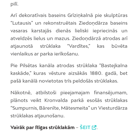
pilī.
Arī dekoratīvais baseins Grīziņkalnā pie skulptūras
“Lutausis” un rekonstruētais Ziedoņdārza baseins
vasaras karstajās dienās lieliski iepriecinās un
atveldzēs lielus un mazus. Ziedoņdārzā atrodas arī
atjaunotā strūklaka “Vardītes,” kas būvēta
vienlaikus ar parka ierīkošanu.
Pie Pilsētas kanāla atrodas strūklaka “Bastejkalna
kaskāde,” kuras vēsture aizsākās 1880. gadā, bet
pašā kanālā novietotas trīs peldošās strūklakas.
Nākotnē, atbilstoši pieejamajam finansējumam,
plānots veikt Kronvalda parkā esošās strūklakas
“Sumpurnis, Bārenīte, Mātesmeita” un Viesturdārza
strūklakas atjaunošanu.
Vairāk par Rīgas strūklakām
–
ŠEIT
.