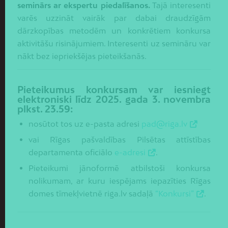
seminārs ar ekspertu piedalīšanos.
Tajā interesenti
varēs uzzināt vairāk par dabai draudzīgām
dārzkopības metodēm un konkrētiem konkursa
aktivitāšu risinājumiem. Interesenti uz semināru var
nākt bez iepriekšējas pieteikšanās.
Pieteikumus konkursam var iesniegt
elektroniski līdz 2025. gada 3. novembra
plkst. 23.59:
nosūtot tos uz e-pasta adresi
pad@riga.lv
vai Rīgas pašvaldības Pilsētas attīstības
departamenta oficiālo
e-adresi
.
Pieteikumi jānoformē atbilstoši konkursa
nolikumam, ar kuru iespējams iepazīties Rīgas
domes tīmekļvietnē riga.lv sadaļā
“Konkursi”
.