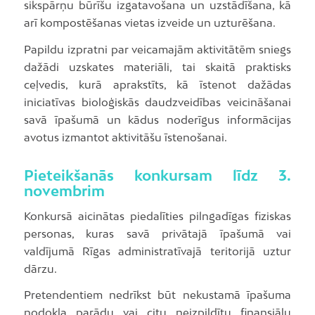
sikspārņu būrīšu izgatavošana un uzstādīšana, kā
arī kompostēšanas vietas izveide un uzturēšana.
Papildu izpratni par veicamajām aktivitātēm sniegs
dažādi uzskates materiāli, tai skaitā praktisks
ceļvedis, kurā aprakstīts, kā īstenot dažādas
iniciatīvas bioloģiskās daudzveidības veicināšanai
savā īpašumā un kādus noderīgus informācijas
avotus izmantot aktivitāšu īstenošanai.
Pieteikšanās konkursam līdz 3.
novembrim
Konkursā aicinātas piedalīties pilngadīgas fiziskas
personas, kuras savā privātajā īpašumā vai
valdījumā Rīgas administratīvajā teritorijā uztur
dārzu.
Pretendentiem nedrīkst būt nekustamā īpašuma
nodokļa parādu vai citu neizpildītu finansiālu