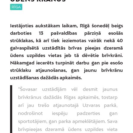
RĪGA
Iestājoties aukstākam laikam, Rīgā šonedēļ beigs
darboties 13 pašvaldības pārziņā esošās
strūklakas, kā arī tiek ieziemotas vairāk nekā 40
galvaspilsētā uzstādītās brīvas pieejas dzeramā
ūdens uzpildes vietas jeb tā dēvētie brīvkrāni.
Nākamgad iecerēts turpināt darbu gan pie esošo
strūklaku atjaunošanas, gan jaunu brīvkrānu
uzstādīšanas dažādās apkaimēs.
“Šovasar uzstādījām vēl desmit jaunus
brīvkrānus dažādās Rīgas apkaimēs, tostarp
arī jau trešo atjaunotajā Uzvaras parkā,
nodrošinot iespēju padzerties gan
sportotājiem, gan parka apmeklētājiem. Sava
brīvpieejas dzeramā ūdens uzpildes vieta