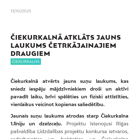
13/10/2025
ČIEKURKALNĀ ATKLĀTS JAUNS
LAUKUMS ČETRKĀJAINAJIEM
DRAUGIEM
ČIEKURKALNS
Čiekurkalnā atvērts jauns suņu laukums, kas
sniedz iespēju mājdzīvniekiem droši un aktīvi
pavadīt laiku, brīvi spēlēties un fiziski attīstīties,
vienlaikus veicinot kopienas saliedētību.
Jaunais suņu laukums atrodas starp Čiekurkalna
1.līniju un dzelzceļu.
Projektu īstenojusi Rīgas
pašvaldība Līdzdalības projektu konkursa ietvaros,