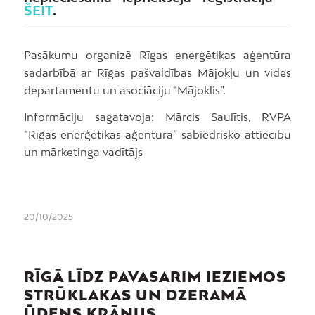
ŠEIT
.
Pasākumu organizē Rīgas enerģētikas aģentūra
sadarbībā ar Rīgas pašvaldības Mājokļu un vides
departamentu un asociāciju “Mājoklis”.
Informāciju sagatavoja: Mārcis Saulītis, RVPA
“Rīgas enerģētikas aģentūra” sabiedrisko attiecību
un mārketinga vadītājs
20/10/2025
RĪGĀ LĪDZ PAVASARIM IEZIEMOS
STRŪKLAKAS UN DZERAMĀ
ŪDENS KRĀNUS