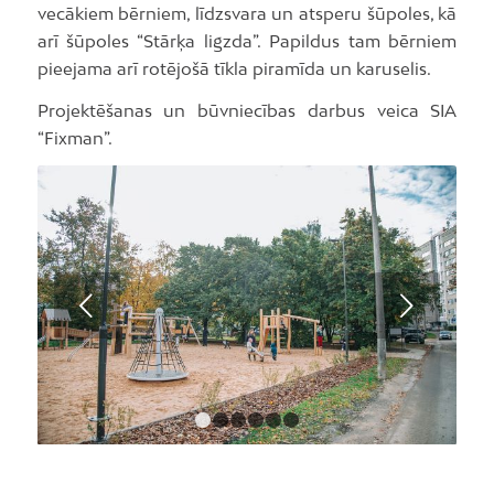
vecākiem bērniem, līdzsvara un atsperu šūpoles, kā
arī šūpoles “Stārķa ligzda”. Papildus tam bērniem
pieejama arī rotējošā tīkla piramīda un karuselis.
Projektēšanas un būvniecības darbus veica SIA
“Fixman”.
Next
1
2
3
4
5
6