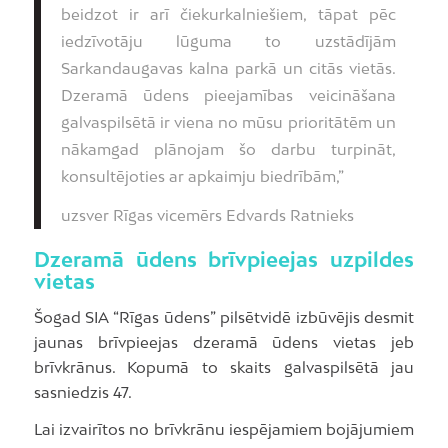
beidzot ir arī čiekurkalniešiem, tāpat pēc
iedzīvotāju lūguma to uzstādījām
Sarkandaugavas kalna parkā un citās vietās.
Dzeramā ūdens pieejamības veicināšana
galvaspilsētā ir viena no mūsu prioritātēm un
nākamgad plānojam šo darbu turpināt,
konsultējoties ar apkaimju biedrībām,”
uzsver Rīgas vicemērs Edvards Ratnieks
Dzeramā ūdens brīvpieejas uzpildes
vietas
Šogad SIA “Rīgas ūdens” pilsētvidē izbūvējis desmit
jaunas brīvpieejas dzeramā ūdens vietas jeb
brīvkrānus. Kopumā to skaits galvaspilsētā jau
sasniedzis 47.
Lai izvairītos no brīvkrānu iespējamiem bojājumiem