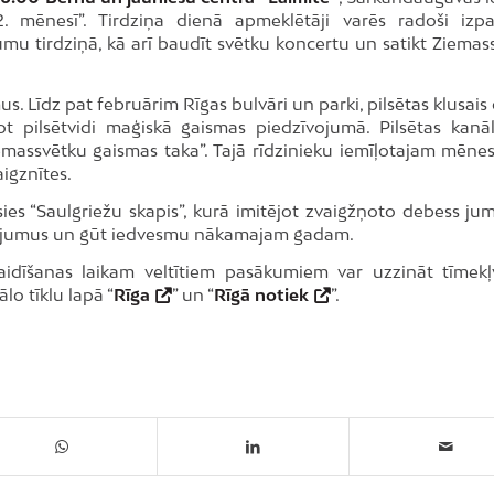
12. mēnesī”. Tirdziņa dienā apmeklētāji varēs radoši izpa
umu tirdziņā, kā arī baudīt svētku koncertu un satikt Ziemas
. Līdz pat februārim Rīgas bulvāri un parki, pilsētas klusais
ot pilsētvidi maģiskā gaismas piedzīvojumā. Pilsētas kanā
iemassvētku gaismas taka”. Tajā rīdzinieku iemīļotajam mēne
igznītes.
s “Saulgriežu skapis”, kurā imitējot zvaigžņoto debess jum
lējumus un gūt iedvesmu nākamajam gadam.
idīšanas laikam veltītiem pasākumiem var uzzināt tīmekļ
ālo tīklu lapā “
Rīga
” un “
Rīgā notiek
”.