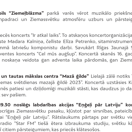
pils “Ziemeļblāzma”
parkā varēs vērot muzikālo priekš
jampadraci un Ziemassvētku atmosfēru uzburs un pārste
cēs koncerts “Ir atkal laiks”. To atskaņos koncertorganizācij
ste Madara Kalniņa, čelliste Elīza Petrenko, sitaminstrument
ammā latviešu komponistu darbi. Savukārt Rīgas Jaunajā 
dventes koncerts “Cel mūs augšup”. Koncertā skanēs 16. ga
a noskaņa veidota gan adventa laika pārdomās, gan Ziem
s un tautas mākslas centra “Mazā ģilde”
Lielajā zālē notiks
iemas svētdienas mazajā ģildē 2023”. Koncertā uzstāsies Kr
nēs patiesi un dziļdomīgi muzikāli stāsti, kas daudzus jo d
k sev pašiem.
 19.30 noslēgs labdarības akcijas “Eņģeļi pār Latviju” ko
crīgas Ziemassvētku pasaku, kļūstot par sirsnības, pateicī
ai “Eņģeļi pār Latviju”. Rātslaukums pārtaps par svētku vi
radio “Star FM“ tiešā ētera izbraukuma studiju, svētku 
citiem pārsteigumiem, kas priecēs klātesošos.