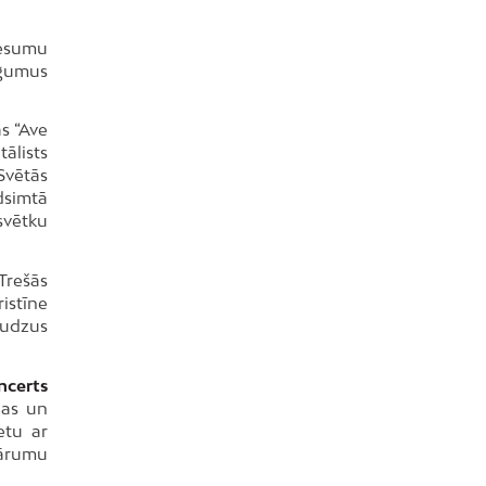
nesumu
igumus
as “Ave
ālists
Svētās
dsimtā
svētku
 Trešās
istīne
audzus
ncerts
bas un
etu ar
kārumu