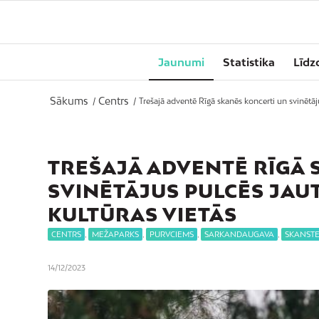
Jaunumi
Statistika
Līdz
Sākums
Centrs
/
/
Trešajā adventē Rīgā skanēs koncerti un svinētāju
TREŠAJĀ ADVENTĒ RĪGĀ 
SVINĒTĀJUS PULCĒS JAU
KULTŪRAS VIETĀS
CENTRS
,
MEŽAPARKS
,
PURVCIEMS
,
SARKANDAUGAVA
,
SKANST
14/12/2023