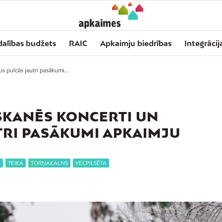
dalības budžets
RAIC
Apkaimju biedrības
Integrācij
s pulcēs jautri pasākumi...
SKANĒS KONCERTI UN
TRI PASĀKUMI APKAIMJU
E
,
TEIKA
,
TORŅAKALNS
,
VECPILSĒTA