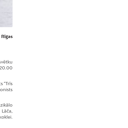
 Rīgas
svētku
. 20.00
s “Trīs
onists
zikālo
 Lāča,
oklei.