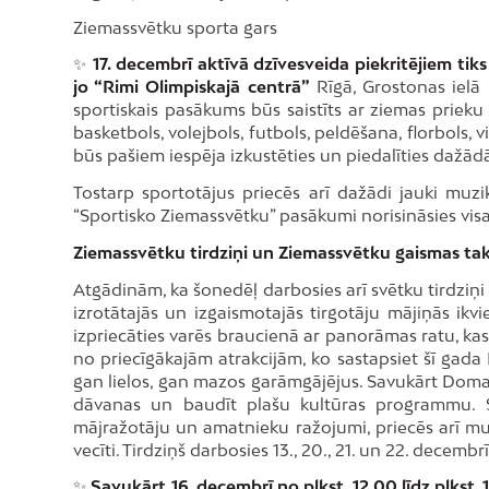
Ziemassvētku sporta gars
✨
17. decembrī aktīvā dzīvesveida piekritējiem tik
jo “Rimi Olimpiskajā centrā”
Rīgā, Grostonas ielā 
sportiskais pasākums būs saistīts ar ziemas prieku 
basketbols, volejbols, futbols, peldēšana, florbols, v
būs pašiem iespēja izkustēties un piedalīties dažādā
Tostarp sportotājus priecēs arī dažādi jauki muz
“Sportisko Ziemassvētku” pasākumi norisināsies vis
Ziemassvētku tirdziņi un Ziemassvētku gaismas ta
Atgādinām, ka šonedēļ darbosies arī svētku tirdzi
izrotātajās un izgaismotajās tirgotāju mājiņās ikv
izpriecāties varēs braucienā ar panorāmas ratu, ka
no priecīgākajām atrakcijām, ko sastapsiet šī gada E
gan lielos, gan mazos garāmgājējus. Savukārt Doma
dāvanas un baudīt plašu kultūras programmu. S
mājražotāju un amatnieku ražojumi, priecēs arī mu
vecīti. Tirdziņš darbosies 13., 20., 21. un 22. decembrī
✨
Savukārt 16. decembrī no plkst. 12.00 līdz plkst