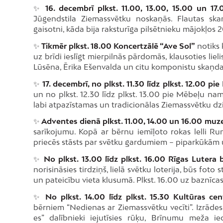
✨
16. decembrī plkst. 11.00, 13.00, 15.00 un 17
Jūgendstila Ziemassvētku noskaņās. Flautas skaņ
gaisotni, kāda bija raksturīga pilsētnieku mājokļos 2
✨
Tikmēr plkst. 18.00 Koncertzālē “Ave Sol”
notiks 
uz brīdi ieslīgt mierpilnās pārdomās, klausoties lie
Lūsēna, Ērika Ešenvalda un citu komponistu skaņd
✨
17. decembrī, no plkst. 11.30 līdz plkst. 12.00 p
un no plkst. 12.30 līdz plkst. 13.00 pie Mēbeļu na
labi atpazīstamas un tradicionālas Ziemassvētku dzie
✨
Adventes dienā plkst. 11.00, 14.00 un 16.00 muze
sarīkojumu. Kopā ar bērnu iemīļoto rokas lelli Ru
priecēs stāsts par svētku gardumiem – piparkūkām u
✨
No plkst. 13.00 līdz plkst. 16.00 Rīgas Lutera b
norisināsies tirdziņš, lielā svētku loterija, būs foto
un pateicību vieta klusumā. Plkst. 16.00 uz baznīca
✨
No plkst. 14.00 līdz plkst. 15.30 Kultūras ce
bērniem “Nedienas ar Ziemassvētku vecīti”. Izrāde
es” dalībnieki iejutīsies rūķu, Brīnumu meža i