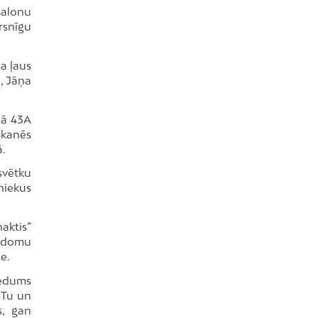
salonu
rsnīgu
a ļaus
a, Jāņa
elā 43A
Skanēs
ā.
svētku
niekus
aktis”
bo domu
e.
vedums
“Tu un
s, gan