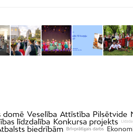
s domē
Veselība
Attīstība
Pilsētvide
ības līdzdalība
Konkursa projekts
Līdzda
tbalsts biedrībām
Ekonom
Brīvprātīgais darbs