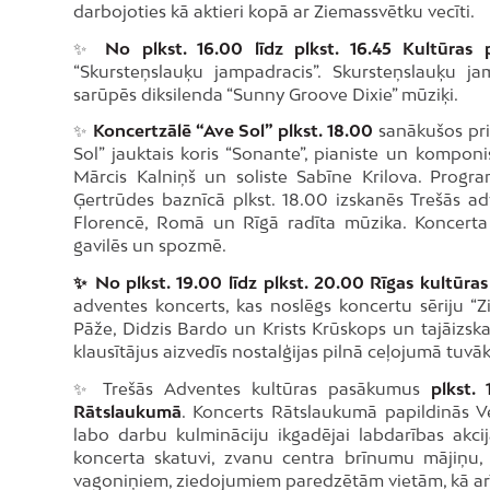
darbojoties kā aktieri kopā ar Ziemassvētku vecīti.
✨
No plkst. 16.00 līdz plkst. 16.45 Kultūras 
“Skursteņslauķu jampadracis”. Skursteņslauķu 
sarūpēs diksilenda “Sunny Groove Dixie” mūziķi.
✨
Koncertzālē “Ave Sol” plkst. 18.00
sanākušos prie
Sol” jauktais koris “Sonante”, pianiste un komponi
Mārcis Kalniņš un soliste Sabīne Krilova. Progr
Ģertrūdes baznīcā plkst. 18.00 izskanēs Trešās a
Florencē, Romā un Rīgā radīta mūzika. Koncert
gavilēs un spozmē.
✨ No plkst. 19.00 līdz plkst. 20.00 Rīgas kultūra
adventes koncerts, kas noslēgs koncertu sēriju “Z
Pāže, Didzis Bardo un Krists Krūskops un tajāizska
klausītājus aizvedīs nostalģijas pilnā ceļojumā tuvā
✨ Trešās Adventes kultūras pasākumus
plkst.
Rātslaukumā
. Koncerts Rātslaukumā papildinās Ve
labo darbu kulmināciju ikgadējai labdarības akcij
koncerta skatuvi, zvanu centra brīnumu mājiņu, 
vagoniņiem, ziedojumiem paredzētām vietām, kā arī 