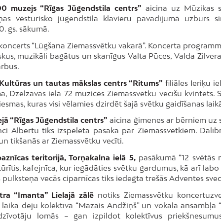
.00 muzejs “Rīgas Jūgendstila centrs”
aicina uz Mūzikas 
as vēsturisko jūgendstila klavieru pavadījumā uzburs si
0. gs. sākumā.
koncerts “Lūgšana Ziemassvētku vakarā”. Koncerta programm
liskus, muzikāli bagātus un skanīgus Valta Pūces, Valda Zilver
arbus.
ie Kultūras un tautas mākslas centrs “Ritums”
filiāles Ieriķu i
ma, Dzelzavas ielā 72 muzicēs Ziemassvētku vecīšu kvintets. 
smas, kuras visi vēlamies dzirdēt šajā svētku gaidīšanas laik
jā “Rīgas Jūgendstila centrs”
aicina ģimenes ar bērniem uz 
nci Albertu tiks izspēlēta pasaka par Ziemassvētkiem. Dalīb
n tikšanās ar Ziemassvētku vecīti.
aznīcas teritorijā, Torņakalna ielā 5,
pasākumā “12 svētās n
 stūrītis, kafejnīca, kur iegādāties svētku gardumus, kā arī la
s pulksteņa vecās ciparnīcas tiks iedegta trešās Adventes svec
ntra “Imanta” Lielajā zālē
notiks Ziemassvētku koncertuz
s laikā deju kolektīva “Mazais Andžiņš” un vokālā ansambļa 
edzīvotāju lomās – gan izpildot kolektīvus priekšnesumu