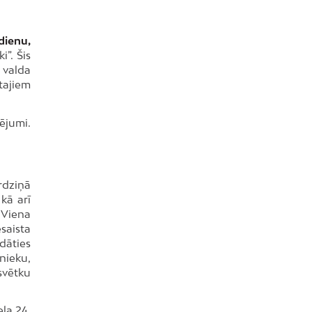
dienu,
”. Šis
 valda
ītajiem
ējumi.
rdziņā
kā arī
 Viena
esaista
dāties
nieku,
svētku
la 24,