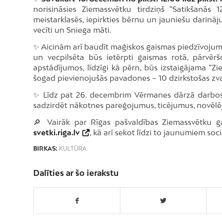
norisināsies Ziemassvētku tirdziņš “Satikšanās 
meistarklasēs, iepirkties bērnu un jauniešu darināj
vecīti un Sniega māti.
✨ Aicinām arī baudīt maģiskos gaismas piedzīvojumus
un vecpilsēta būs ietērpti gaismas rotā, pārvērš
apstādījumos, līdzīgi kā pērn, būs izstaigājama “Z
šogad pievienojušās pavadones – 10 dzirkstošas zva
✨ Līdz pat 26. decembrim Vērmanes dārzā darbosie
sadzirdēt nākotnes pareģojumus, ticējumus, novē
🔎 Vairāk par Rīgas pašvaldības Ziemassvētku ga
svetki.riga.lv
, kā arī sekot līdzi to jaunumiem soci
BIRKAS:
KULTŪRA
Dalīties ar šo ierakstu