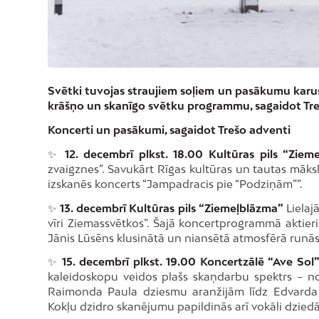
Svētki tuvojas straujiem soļiem un pasākumu karuse
krāšņo un skanīgo svētku programmu, sagaidot Tre
Koncerti un pasākumi, sagaidot Trešo adventi
✨
12. decembrī plkst. 18.00 Kultūras pils “Ziem
zvaigznes”. Savukārt Rīgas kultūras un tautas māksla
izskanēs koncerts “Jampadracis pie “Podziņām””.
✨
13. decembrī Kultūras pils “Ziemeļblāzma”
Lielaj
vīri Ziemassvētkos”. Šajā koncertprogrammā aktier
Jānis Lūsēns klusinātā un niansētā atmosfērā runās
✨
15. decembrī plkst. 19.00 Koncertzālē “Ave Sol
kaleidoskopu veidos plašs skaņdarbu spektrs – no
Raimonda Paula dziesmu aranžijām līdz Edvarda 
Kokļu dzidro skanējumu papildinās arī vokāli dzied