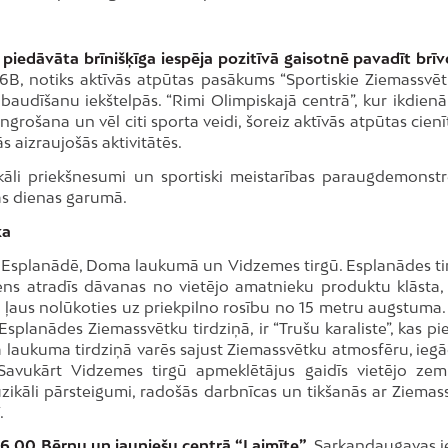
s piedāvāta brīnišķīga iespēja pozitīvā gaisotnē pavadīt brīv
6B, notiks aktīvās atpūtas pasākums “Sportiskie Ziemassvētki
baudīšanu iekštelpās. “Rimi Olimpiskajā centrā”, kur ikdienā
ingrošana un vēl citi sporta veidi, šoreiz aktīvās atpūtas cien
s aizraujošās aktivitātēs.
ikāli priekšnesumi un sportiski meistarības paraugdemonstr
as dienas garumā.
ka
ņi Esplanādē, Doma laukumā un Vidzemes tirgū. Esplanādes ti
iens atradīs dāvanas no vietējo amatnieku produktu klāsta, 
s ļaus nolūkoties uz priekpilno rosību no 15 metru augstuma.
splanādes Ziemassvētku tirdziņā, ir “Trušu karaliste”, kas pi
 laukuma tirdziņā varēs sajust Ziemassvētku atmosfēru, iegā
avukārt Vidzemes tirgū apmeklētājus gaidīs vietējo zem
zikāli pārsteigumi, radošās darbnīcas un tikšanās ar Ziemas
.
. 16.00 Bērnu un jauniešu centrā “Laimīte”
, Sarkandaugavas ie