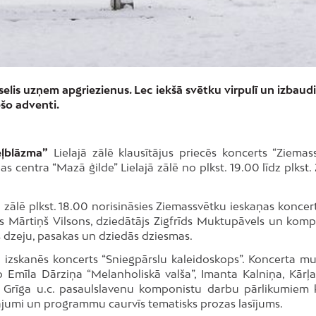
lis uzņem apgriezienus. Lec iekšā svētku virpulī un izbaudi
šo adventi.
eļblāzma”
Lielajā zālē klausītājus priecēs koncerts “Ziemas
s centra “Mazā ģilde” Lielajā zālē no plkst. 19.00 līdz plkst
ā zālē plkst. 18.00 norisināsies Ziemassvētku ieskaņas koncert
is Mārtiņš Vilsons, dziedātājs Zigfrīds Muktupāvels un komp
 dzeju, pasakas un dziedās dziesmas.
”
izskanēs koncerts “Sniegpārslu kaleidoskops”. Koncerta mu
 Emīla Dārziņa “Melanholiskā valša”, Imanta Kalniņa, Kārļa
Grīga u.c. pasaulslavenu komponistu darbu pārlikumiem k
ājumi un programmu caurvīs tematisks prozas lasījums.