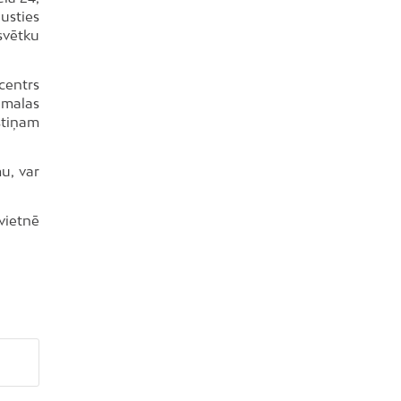
usties
svētku
 centrs
lmalas
stiņam
u, var
vietnē