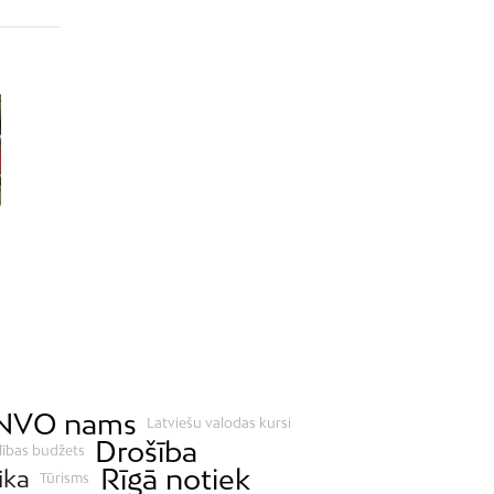
NVO nams
Latviešu valodas kursi
Drošība
lības budžets
Rīgā notiek
ika
Tūrisms