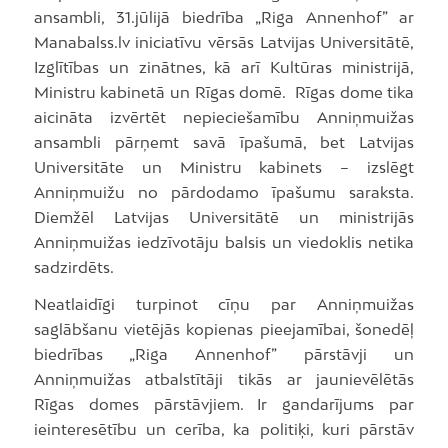
ansambli, 31.jūlijā biedrība „Riga Annenhof” ar
Manabalss.lv iniciatīvu vērsās Latvijas Universitātē,
Izglītības un zinātnes, kā arī Kultūras ministrijā,
Ministru kabinetā un Rīgas domē. Rīgas dome tika
aicināta izvērtēt nepieciešamību Anniņmuižas
ansambli pārņemt savā īpašumā, bet Latvijas
Universitāte un Ministru kabinets – izslēgt
Anniņmuižu no pārdodamo īpašumu saraksta.
Diemžēl Latvijas Universitātē un ministrijās
Anniņmuižas iedzīvotāju balsis un viedoklis netika
sadzirdēts.
Neatlaidīgi turpinot cīņu par Anniņmuižas
saglābšanu vietējās kopienas pieejamībai, šonedēļ
biedrības „Riga Annenhof” pārstāvji un
Anniņmuižas atbalstītāji tikās ar jaunievēlētās
Rīgas domes pārstāvjiem. Ir gandarījums par
ieinteresētību un cerība, ka politiķi, kuri pārstāv