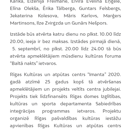
Karika, Eiženija Freimane, Elvīra Evelīna Eņģele,
Elīna Olekša, Ērika Tālberga, Guntars Felsbergs,
Jekaterina Kolesova, Māris Karlovs, Marģers
Martinsons, Ilze Zvirgzda un Gunārs Nešpors.
Izstāde būs atvērta katru dienu no plkst. 10.00 līdz
20.00, ieeja ir bez maksas. Izstādes pirmajā dienā,
5. septembrī, no plkst. 20.00 līdz 24.00 tā būs
atvērta apmeklētājiem mūsdienu kultūras foruma
“Baltā nakts” ietvaros.
Rīgas Kultūras un atpūtas centrs “Imanta” 2020.
gadā atzīmē 25 gadus kopš tā atvēršanas
apmeklētājiem un projekts veltīts centra jubilejai.
Projekts tiek līdzfinansēts Rīgas domes Izglītības,
kultūras un sporta departamenta Sabiedrības
integrācijas programmas ietvaros. Projektu
organizē Rīgas pašvaldības kultūras iestāžu
apvienības Rīgas Kultūras un atpūtas centrs