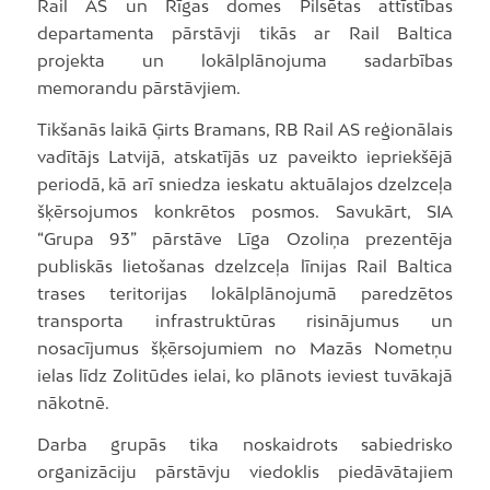
Rail AS un Rīgas domes Pilsētas attīstības
departamenta pārstāvji tikās ar Rail Baltica
projekta un lokālplānojuma sadarbības
memorandu pārstāvjiem.
Tikšanās laikā Ģirts Bramans, RB Rail AS reģionālais
vadītājs Latvijā, atskatījās uz paveikto iepriekšējā
periodā, kā arī sniedza ieskatu aktuālajos dzelzceļa
šķērsojumos konkrētos posmos. Savukārt, SIA
“Grupa 93” pārstāve Līga Ozoliņa prezentēja
publiskās lietošanas dzelzceļa līnijas Rail Baltica
trases teritorijas lokālplānojumā paredzētos
transporta infrastruktūras risinājumus un
nosacījumus šķērsojumiem no Mazās Nometņu
ielas līdz Zolitūdes ielai, ko plānots ieviest tuvākajā
nākotnē.
Darba grupās tika noskaidrots sabiedrisko
organizāciju pārstāvju viedoklis piedāvātajiem