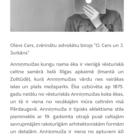
Olavs Cers, zvērinātu advokātu birojs “O. Cers un J.
Jurkāns”
Anniņmuižas kungu nama ēka ir vienīgā vēsturiskā
celtne samērā lielā Rīgas apkaimē (Imantā un
Zolitūdē), kurā Anniņmuižas vārdu nes vairākas
ielas un plašs mežaparks. Ēka uzbūvēta ap 1875.
gadu netālu no vēsturiskās Anniņmuižas koka ēkas,
un tā ir viena no vecākajām mūra celtnēm visā
Pārdaugavā. Anniņmuiža ir tipisks eklektisma stila
piemineklis ar 19. gadsimta otrajā pusē celtajām
savrupmājām raksturīgām arhitektoniskām formām
un detaļām. Anniņmuiža ir viena no aptuveni 40