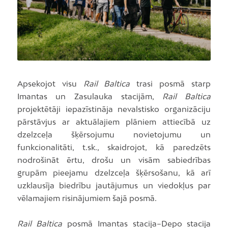
Apsekojot visu
Rail Baltica
trasi posmā starp
Imantas un Zasulauka stacijām,
Rail Baltica
projektētāji iepazīstināja nevalstisko organizāciju
pārstāvjus ar aktuālajiem plāniem attiecībā uz
dzelzceļa šķērsojumu novietojumu un
funkcionalitāti, t.sk., skaidrojot, kā paredzēts
nodrošināt ērtu, drošu un visām sabiedrības
grupām pieejamu dzelzceļa šķērsošanu, kā arī
uzklausīja biedrību jautājumus un viedokļus par
vēlamajiem risinājumiem šajā posmā.
Rail Baltica
posmā Imantas stacija–Depo stacija