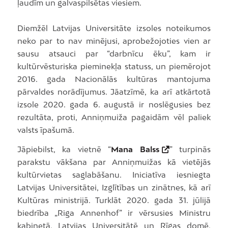
ļaudīm un galvaspilsētas viesiem.
Diemžēl Latvijas Universitāte izsoles noteikumos
neko par to nav minējusi, aprobežojoties vien ar
sausu atsauci par “darbnīcu ēku”, kam ir
kultūrvēsturiska pieminekļa statuss, un piemērojot
2016. gada Nacionālās kultūras mantojuma
pārvaldes norādījumus. Jāatzīmē, ka arī atkārtotā
izsole 2020. gada 6. augustā ir noslēgusies bez
rezultāta, proti, Anniņmuiža pagaidām vēl paliek
valsts īpašumā.
Jāpiebilst, ka vietnē “
Mana Balss
” turpinās
parakstu vākšana par Anniņmuižas kā vietējās
kultūrvietas saglabāšanu. Iniciatīva iesniegta
Latvijas Universitātei, Izglītības un zinātnes, kā arī
Kultūras ministrijā. Turklāt 2020. gada 31. jūlijā
biedrība „Riga Annenhof” ir vērsusies Ministru
kabinetā, Latvijas Universitātē un Rīgas domē,