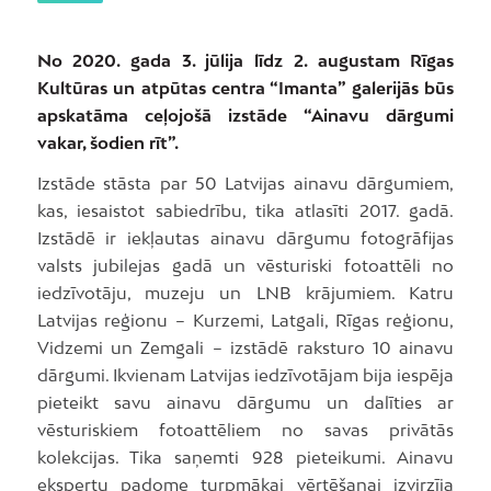
No 2020. gada 3. jūlija līdz 2. augustam Rīgas
Kultūras un atpūtas centra “Imanta” galerijās būs
apskatāma ceļojošā izstāde “Ainavu dārgumi
vakar, šodien rīt”.
Izstāde stāsta par 50 Latvijas ainavu dārgumiem,
kas, iesaistot sabiedrību, tika atlasīti 2017. gadā.
Izstādē ir iekļautas ainavu dārgumu fotogrāfijas
valsts jubilejas gadā un vēsturiski fotoattēli no
iedzīvotāju, muzeju un LNB krājumiem. Katru
Latvijas reģionu – Kurzemi, Latgali, Rīgas reģionu,
Vidzemi un Zemgali – izstādē raksturo 10 ainavu
dārgumi. Ikvienam Latvijas iedzīvotājam bija iespēja
pieteikt savu ainavu dārgumu un dalīties ar
vēsturiskiem fotoattēliem no savas privātās
kolekcijas. Tika saņemti 928 pieteikumi. Ainavu
ekspertu padome turpmākai vērtēšanai izvirzīja