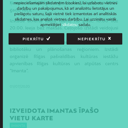
Ķemeru tīrelis Rīgas reģionā, kas ir aptuveni 8000
nepieciešamajām sīkdatnēm (cookies), lai uzlabotu vietnes
darbību un pakalpojumus, kā arī analizētu lietotājus un
gadu vecs.
pielāgotu saturu, šajā vietnē tiek izmantotas arī analītiskās
sīkdatnes, kas analizē vietnes darbību. Lai uzzinātu vairāk
Izstāde atvērta katru dienu no plkst. 10.00 līdz
apmeklējiet
sīkdatņu
sadaļu.
20.00. Ieeja bez maksas. Ceļojošo izstādi veidojusi
Vides aizsardzības un reģionālās attīstības
PIEKRĪTU
NEPIEKRĪTU
ministrija sadarbībā ar Latvijas Nacionālo
bibliotēku un plānošanas reģioniem. Izstādi
organizē Rīgas pašvaldības kultūras iestāžu
apvienības Rīgas kultūras un atpūtas centrs
“Imanta”.
01/07/2020
IZVEIDOTA IMANTAS ĪPAŠO
VIETU KARTE
IMANTA