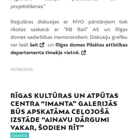
projektēšanas.
”
Regulāras diskusijas ar NVO pārstāvjiem tiek
rīkotas saskaņā ar “RB Rail” AS un Rīgas
domes sadarbības memorandiem. Diskusiju grafiku
var lasīt
šeit
un
Rīgas domes Pilsētas attīstības
departamenta tīmekļa vietnē.
10/08/2020
RĪGAS KULTŪRAS UN ATPŪTAS
CENTRA “IMANTA” GALERIJĀS
BŪS APSKATĀMA CEĻOJOŠĀ
IZSTĀDE “AINAVU DĀRGUMI
VAKAR, ŠODIEN RĪT”
IMANTA