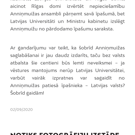
aicinot Rīgas domi izvērtēt nepieciešamību
Anniņmuižas ansambli pārņemt savā īpašumā, bet
Latvijas Universitāti un Ministru kabinetu izslēgt
Anniņmuižu no pārdodamo īpašumu saraksta.
Ar gandarījumu var teikt, ka šobrīd Anniņmuižas
saglabāšanai ir jau daudz izdarīts, taču bez valsts
atbalsta šie centieni būs lemti neveiksmei – ja
vēstures mantojums nerūp Latvijas Universitātei,
varbūt vairāk izpratnes var sagaidīt no
Anniņmuižas patiesā īpašnieka – Latvijas valsts?
Šobrīd gaidām!
02/09/2020
NOTIKS FOTOGRĀFIJU IZSTĀDE