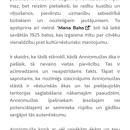
maz, bet reizēm pietiekoši, lai radītu kustību un
viļņošanos, pievērstu uzmanību sabiedrībā
būtiskiem un nozīmīgiem jautājumiem. To
apstiprina arī vietnē “
Mana Balss
” ļoti īsā laikā
savāktās 1925 balsis, kas izgaisina mītu par cilvēku
vienaldzību pret kultūrvēsturisko mantojumu.
Ir skaidrs, ka tādā stāvoklī, kādā Anniņmuižas ēka ir
pašlaik, tā nevairo vietas pievilcību. Tas ir
acīmredzams un neapstrīdams fakts. Tāpat ir
saprotams, ka nozīmīgs izaicinājums Anniņmuižas
stāstā ir vēsturiskās ēkas un tai piekļaujošās
teritorijas saglabāšana nākamajām paaudzēm,
Anniņmuižas īpašniekam (esošajam vai
potenciālajam) ar saimnieka rūpību un gādību
sargājot tās autentiskumu.
Anniņmuiža kopā ar vēl vairākām ēkām un teju