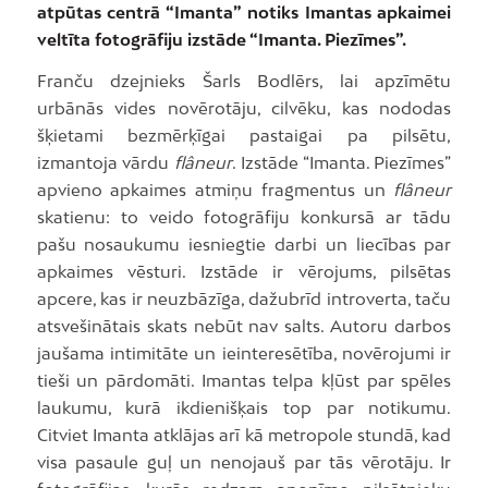
atpūtas centrā “Imanta” notiks Imantas apkaimei
veltīta fotogrāfiju izstāde “Imanta. Piezīmes”.
Franču dzejnieks Šarls Bodlērs, lai apzīmētu
urbānās vides novērotāju, cilvēku, kas nododas
šķietami bezmērķīgai pastaigai pa pilsētu,
izmantoja vārdu
flâneur
. Izstāde “Imanta. Piezīmes”
apvieno apkaimes atmiņu fragmentus un
flâneur
skatienu: to veido fotogrāfiju konkursā ar tādu
pašu nosaukumu iesniegtie darbi un liecības par
apkaimes vēsturi. Izstāde ir vērojums, pilsētas
apcere, kas ir neuzbāzīga, dažubrīd introverta, taču
atsvešinātais skats nebūt nav salts. Autoru darbos
jaušama intimitāte un ieinteresētība, novērojumi ir
tieši un pārdomāti. Imantas telpa kļūst par spēles
laukumu, kurā ikdienišķais top par notikumu.
Citviet Imanta atklājas arī kā metropole stundā, kad
visa pasaule guļ un nenojauš par tās vērotāju. Ir