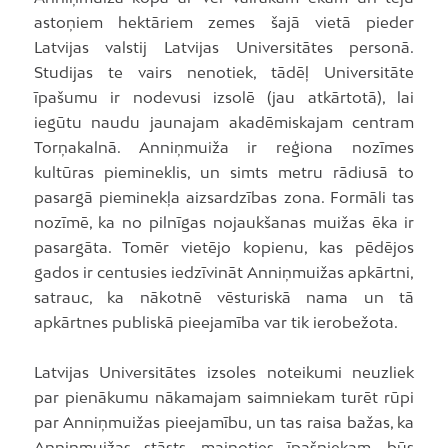
astoņiem hektāriem zemes šajā vietā pieder
Latvijas valstij Latvijas Universitātes personā.
Studijas te vairs nenotiek, tādēļ Universitāte
īpašumu ir nodevusi izsolē (jau atkārtotā), lai
iegūtu naudu jaunajam akadēmiskajam centram
Torņakalnā. Anniņmuiža ir reģiona nozīmes
kultūras piemineklis, un simts metru rādiusā to
pasargā pieminekļa aizsardzības zona. Formāli tas
nozīmē, ka no pilnīgas nojaukšanas muižas ēka ir
pasargāta. Tomēr vietējo kopienu, kas pēdējos
gados ir centusies iedzīvināt Anniņmuižas apkārtni,
satrauc, ka nākotnē vēsturiskā nama un tā
apkārtnes publiskā pieejamība var tik ierobežota.
Latvijas Universitātes izsoles noteikumi neuzliek
par pienākumu nākamajam saimniekam turēt rūpi
par Anniņmuižas pieejamību, un tas raisa bažas, ka
Anniņmuižas stāsts, mainoties īpašniekam, būs