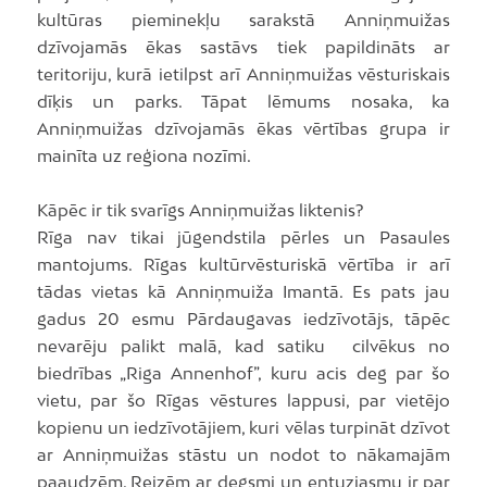
kultūras pieminekļu sarakstā Anniņmuižas
dzīvojamās ēkas sastāvs tiek papildināts ar
teritoriju, kurā ietilpst arī Anniņmuižas vēsturiskais
dīķis un parks. Tāpat lēmums nosaka, ka
Anniņmuižas dzīvojamās ēkas vērtības grupa ir
mainīta uz reģiona nozīmi.
Kāpēc ir tik svarīgs Anniņmuižas liktenis?
Rīga nav tikai jūgendstila pērles un Pasaules
mantojums. Rīgas kultūrvēsturiskā vērtība ir arī
tādas vietas kā Anniņmuiža Imantā. Es pats jau
gadus 20 esmu Pārdaugavas iedzīvotājs, tāpēc
nevarēju palikt malā, kad satiku cilvēkus no
biedrības „Riga Annenhof”, kuru acis deg par šo
vietu, par šo Rīgas vēstures lappusi, par vietējo
kopienu un iedzīvotājiem, kuri vēlas turpināt dzīvot
ar Anniņmuižas stāstu un nodot to nākamajām
paaudzēm. Reizēm ar degsmi un entuziasmu ir par