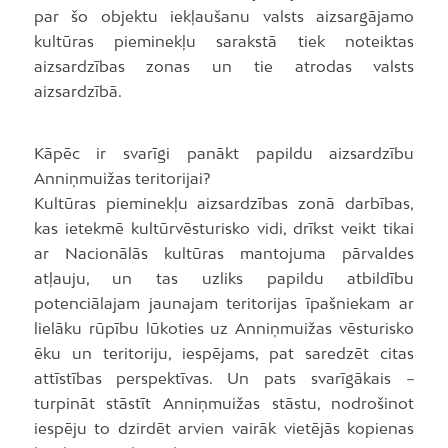
par šo objektu iekļaušanu valsts aizsargājamo
kultūras pieminekļu sarakstā tiek noteiktas
aizsardzības zonas un tie atrodas valsts
aizsardzībā.
Kāpēc ir svarīgi panākt papildu aizsardzību
Anniņmuižas teritorijai?
Kultūras pieminekļu aizsardzības zonā darbības,
kas ietekmē kultūrvēsturisko vidi, drīkst veikt tikai
ar Nacionālās kultūras mantojuma pārvaldes
atļauju, un tas uzliks papildu atbildību
potenciālajam jaunajam teritorijas īpašniekam ar
lielāku rūpību lūkoties uz Anniņmuižas vēsturisko
ēku un teritoriju, iespējams, pat saredzēt citas
attīstības perspektīvas. Un pats svarīgākais
–
turpināt stāstīt Anniņmuižas stāstu, nodrošinot
iespēju to dzirdēt arvien vairāk vietējās kopienas