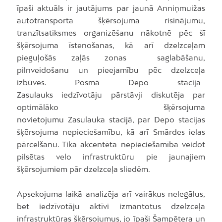
īpaši aktuāls ir jautājums par jaunā Anniņmuižas
autotransporta šķērsojuma risinājumu,
tranzītsatiksmes organizēšanu nākotnē pēc šī
šķērsojuma īstenošanas, kā arī dzelzceļam
pieguļošās zaļās zonas saglabāšanu,
pilnveidošanu un pieejamību pēc dzelzceļa
izbūves. Posmā Depo stacija–
Zasulauks iedzīvotāju pārstāvji diskutēja par
optimālāko šķērsojuma
novietojumu Zasulauka stacijā, par Depo stacijas
šķērsojuma nepieciešamību, kā arī Smārdes ielas
pārcelšanu. Tika akcentēta nepieciešamība veidot
pilsētas velo infrastruktūru pie jaunajiem
šķērsojumiem pār dzelzceļa sliedēm.
Apsekojuma laikā analizēja arī vairākus nelegālus,
bet iedzīvotāju aktīvi izmantotus dzelzceļa
infrastruktūras šķērsojumus, jo īpaši Šampētera un