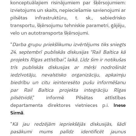
konceptuālajiem risinājumiem par šķērsojumiem:
izvietojums un skaits, nepieciešamie savienojumi ar
pilsētas infrastruktūru, t. sk., sabiedrisko
transportu, šķērsojumu tehniskie parametri, gājēju,
velo un autotransporta šķērsojumi.
“
Darba grupu priekšlikumu izvērtējums tiks sniegts
24. septembrī publiskās diskusijas “Rail Baltica kā
projekts Rīgas attīstībai”, laikā.
Līdz šim ir notikušas
trīs publiskās diskusijas ar mērķi nodrošināt
iedzīvotāju, nevalstisko organizāciju, apkaimju
biedrību un citu ieinteresēto pušu informēšanu
par Rail Baltica projekta integrāciju Rīgas
pilsētvidē
,” informē Pilsētas attīstības
departamenta direktores vietnieces p.i.
Inese
Sirmā
.
“
Kā jau redzējām iepriekšējās diskusijās, šādi
pasākumi mums palīdz identificēt jaunus