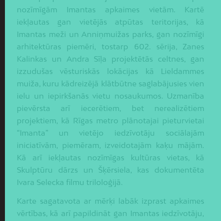
nozīmīgām Imantas apkaimes vietām. Kartē
iekļautas gan vietējās atpūtas teritorijas, kā
Imantas meži un Anniņmuižas parks, gan nozīmīgi
arhitektūras piemēri, tostarp 602. sērija, Zanes
Kalinkas un Andra Sīļa projektētās celtnes, gan
izzudušas vēsturiskās lokācijas kā Lieldammes
muiža, kuru kādreizējā klātbūtne saglabājusies vien
ielu un iepirkšanās vietu nosaukumos. Uzmanība
pievērsta arī iecerētiem, bet nerealizētiem
projektiem, kā Rīgas metro plānotajai pieturvietai
“Imanta” un vietējo iedzīvotāju sociālajām
iniciatīvām, piemēram, izveidotajām kaķu mājām.
Kā arī iekļautas nozīmīgas kultūras vietas, kā
Skulptūru dārzs un Šķērsiela, kas dokumentēta
Ivara Selecka filmu triloloģijā.
Karte sagatavota ar mērķi labāk izprast apkaimes
vērtības, kā arī papildināt gan Imantas iedzīvotāju,