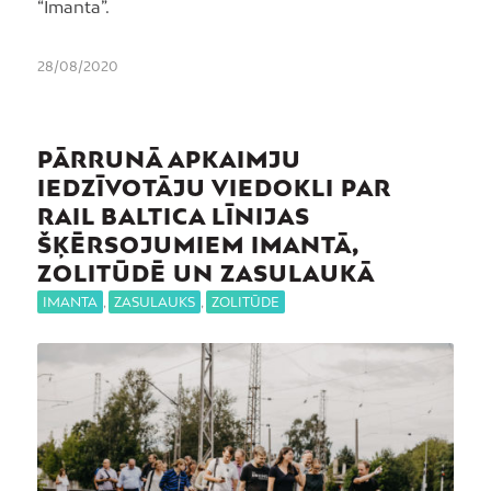
“Imanta”.
28/08/2020
PĀRRUNĀ APKAIMJU
IEDZĪVOTĀJU VIEDOKLI PAR
RAIL BALTICA LĪNIJAS
ŠĶĒRSOJUMIEM IMANTĀ,
ZOLITŪDĒ UN ZASULAUKĀ
IMANTA
,
ZASULAUKS
,
ZOLITŪDE