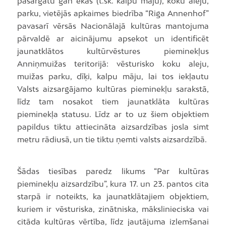
pasargātu gan ēkas (t.sk. kalpu māju), koku aleju,
parku, vietējās apkaimes biedrība “Riga Annenhof”
pavasarī vērsās Nacionālajā kultūras mantojuma
pārvaldē ar aicinājumu apsekot un identificēt
jaunatklātos kultūrvēstures pieminekļus
Anniņmuižas teritorijā: vēsturisko koku aleju,
muižas parku, dīķi, kalpu māju, lai tos iekļautu
Valsts aizsargājamo kultūras pieminekļu sarakstā,
līdz tam nosakot tiem jaunatklāta kultūras
pieminekļa statusu. Līdz ar to uz šiem objektiem
papildus tiktu attiecināta aizsardzības josla simt
metru rādiusā, un tie tiktu ņemti valsts aizsardzībā.
Šādas tiesības paredz likums “Par kultūras
pieminekļu aizsardzību”, kura 17. un 23. pantos cita
starpā ir noteikts, ka jaunatklātajiem objektiem,
kuriem ir vēsturiska, zinātniska, mākslinieciska vai
citāda kultūras vērtība, līdz jautājuma izlemšanai