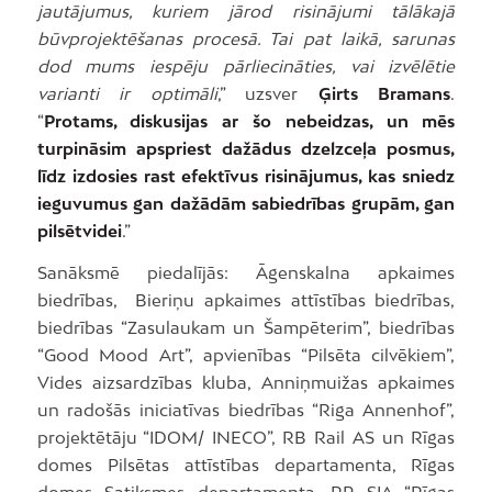
jautājumus, kuriem jārod risinājumi tālākajā
būvprojektēšanas procesā. Tai pat laikā, sarunas
dod mums iespēju pārliecināties, vai izvēlētie
varianti ir optimāli
,” uzsver
Ģirts Bramans
.
“
Protams, diskusijas ar šo nebeidzas, un mēs
turpināsim apspriest dažādus dzelzceļa posmus,
līdz izdosies rast efektīvus risinājumus, kas sniedz
ieguvumus gan dažādām sabiedrības grupām, gan
pilsētvidei
.”
Sanāksmē piedalījās: Āgenskalna apkaimes
biedrības, Bieriņu apkaimes attīstības biedrības,
biedrības “Zasulaukam un Šampēterim”, biedrības
“Good Mood Art”, apvienības “Pilsēta cilvēkiem”,
Vides aizsardzības kluba, Anniņmuižas apkaimes
un radošās iniciatīvas biedrības “Riga Annenhof”,
projektētāju “IDOM/ INECO”, RB Rail AS un Rīgas
domes Pilsētas attīstības departamenta, Rīgas