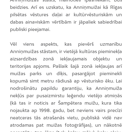
beidzies. Arī es uzskatu, ka Anniņmuižai kā Rīgas
pilsētas vēstures daļai ar kultūrvēsturiskām un
dabas ainaviskām vērtībām ir jāpaliek sabiedrībai
publiski pieejamai.
Vēl viens aspekts, kas pievērš uzmanību
Anniņmuižas stāstam, ir vietējā kultūras pieminekļa
aizsardzības zonā iekļaujamais objektu un
teritorijas apjoms. Pašlaik šajā zonā iekļaujas arī
muižas parks un dīķis, pasargājot pieminekli
kopumā simt metru rādiusā ap vēsturisko ēku. Lai
nodrošinātu papildu garantiju, ka Anniņmuiža
nekļūs par pusaizmirstu leģendu vietējo atmiņās
(kā tas ir noticis ar Šampētera muižu, kura tika
nojaukta ap 1998. gadu, bet neviens vairs precīzi
neatceras tās atrašanās vietu, publiskā vidē nav
atrodamas pat muižas fotogrāfijas), un nākotnē