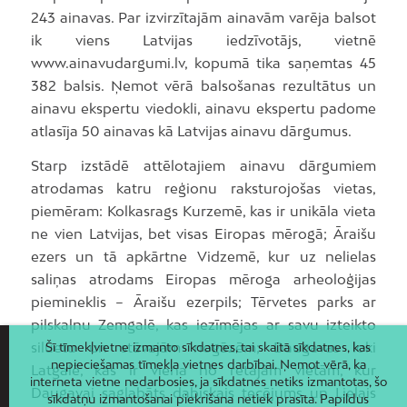
243 ainavas. Par izvirzītajām ainavām varēja balsot
ik viens Latvijas iedzīvotājs, vietnē
www.ainavudargumi.lv, kopumā tika saņemtas 45
382 balsis. Ņemot vērā balsošanas rezultātus un
ainavu ekspertu viedokli, ainavu ekspertu padome
atlasīja 50 ainavas kā Latvijas ainavu dārgumus.
Starp izstādē attēlotajiem ainavu dārgumiem
atrodamas katru reģionu raksturojošas vietas,
piemēram: Kolkasrags Kurzemē, kas ir unikāla vieta
ne vien Latvijas, bet visas Eiropas mērogā; Āraišu
ezers un tā apkārtne Vidzemē, kur uz nelielas
saliņas atrodams Eiropas mēroga arheoloģijas
piemineklis – Āraišu ezerpils; Tērvetes parks ar
pilskalnu Zemgalē, kas iezīmējas ar savu izteikto
siluetu un stāvajām nogāzēm; Daugavas loki
Šī tīmekļvietne izmanto sīkdatnes, tai skaitā sīkdatnes, kas
nepieciešamas tīmekļa vietnes darbībai. Ņemot vērā, ka
Latgalē, kas ir viena no retajām vietām, kur
interneta vietne nedarbosies, ja sīkdatnes netiks izmantotas, šo
Daugavai saglabāts dabiskais tecējums un Lielais
sīkdatņu izmantošanai piekrišana netiek prasīta. Papildus