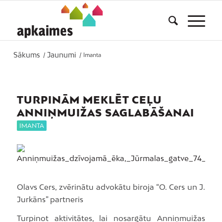
Sākums
Jaunumi
/
/
Imanta
TURPINĀM MEKLĒT CEĻU
ANNIŅMUIŽAS SAGLABĀŠANAI
IMANTA
Olavs Cers, zvērinātu advokātu biroja “O. Cers un J.
Jurkāns” partneris
Turpinot aktivitātes, lai nosargātu Anniņmuižas