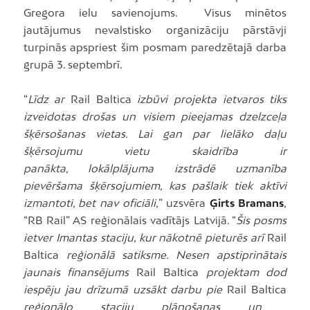
Gregora ielu savienojums. Visus minētos
jautājumus nevalstisko organizāciju pārstāvji
turpinās apspriest šim posmam paredzētajā darba
grupā 3. septembrī.
“
Līdz ar
Rail Baltica
izbūvi projekta ietvaros tiks
izveidotas drošas un visiem pieejamas dzelzceļa
šķērsošanas vietas. Lai gan par lielāko daļu
šķērsojumu vietu skaidrība ir
panākta, lokālplājuma izstrādē uzmanība
pievēršama šķērsojumiem, kas pašlaik tiek aktīvi
izmantoti, bet nav oficiāli,
” uzsvēra
Ģirts Bramans
,
“RB Rail” AS reģionālais vadītājs Latvijā. “
Šis posms
ietver Imantas staciju, kur nākotnē pieturēs arī
Rail
Baltica
reģionālā satiksme. Nesen apstiprinātais
jaunais finansējums
Rail Baltica
projektam dod
iespēju jau drīzumā uzsākt darbu pie
Rail Baltica
reģionālo staciju plānošanas un