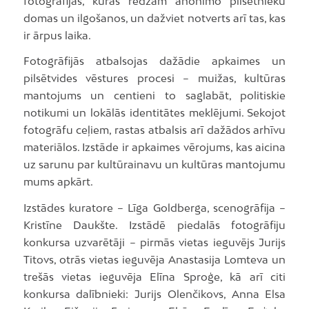
fotogrāfijas, kurās redzam anonīmo pilsētnieku
domas un ilgošanos, un dažviet notverts arī tas, kas
ir ārpus laika.
Fotogrāfijās atbalsojas dažādie apkaimes un
pilsētvides vēstures procesi – muižas, kultūras
mantojums un centieni to saglabāt, politiskie
notikumi un lokālās identitātes meklējumi. Sekojot
fotogrāfu ceļiem, rastas atbalsis arī dažādos arhīvu
materiālos. Izstāde ir apkaimes vērojums, kas aicina
uz sarunu par kultūrainavu un kultūras mantojumu
mums apkārt.
Izstādes kuratore – Līga Goldberga, scenogrāfija –
Kristīne Daukšte. Izstādē piedalās fotogrāfiju
konkursa uzvarētāji – pirmās vietas ieguvējs Jurijs
Titovs, otrās vietas ieguvēja Anastasija Lomteva un
trešās vietas ieguvēja Elīna Sproģe, kā arī citi
konkursa dalībnieki: Jurijs Olenčikovs, Anna Elsa