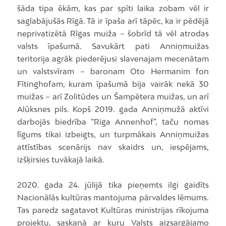
šāda tipa ēkām, kas par spīti laika zobam vēl ir
saglabājušās Rīgā. Tā ir īpaša arī tāpēc, ka ir pēdējā
neprivatizētā Rīgas muiža – šobrīd tā vēl atrodas
valsts īpašumā. Savukārt pati Anniņmuižas
teritorija agrāk piederējusi slavenajam mecenātam
un valstsvīram – baronam Oto Hermanim fon
Fītinghofam, kuram īpašumā bija vairāk nekā 30
muižas – arī Zolitūdes un Šampētera muižas, un arī
Alūksnes pils. Kopš 2019. gada Anniņmužā aktīvi
darbojās biedrība “Riga Annenhof”, taču nomas
līgums tikai izbeigts, un turpmākais Anniņmuižas
attīstības scenārijs nav skaidrs un, iespējams,
izšķirsies tuvākajā laikā.
2020. gada 24. jūlijā tika pieņemts ilgi gaidīts
Nacionālās kultūras mantojuma pārvaldes lēmums.
Tas paredz sagatavot Kultūras ministrijas rīkojuma
projektu, saskaņā ar kuru Valsts aizsargājamo