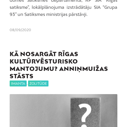
domes Satiksmes departamenta, RP SIA “Rīgas
satiksme”, lokālplānojuma izstrādātāju SIA “Grupa
93” un Satiksmes ministrijas pārstāvji.
08/09/2020
KĀ NOSARGĀT RĪGAS
KULTŪRVĒSTURISKO
MANTOJUMU? ANNIŅMUIŽAS
STĀSTS
IMANTA
,
ZOLITŪDE