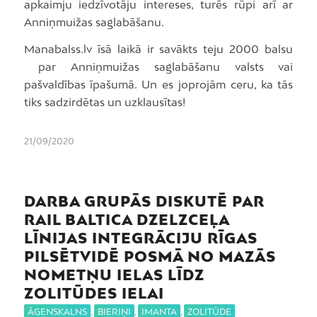
apkaimju iedzīvotāju intereses, turēs rūpi arī ar
Anniņmuižas saglabāšanu.
Manabalss.lv īsā laikā ir savākts teju 2000 balsu
par Anniņmuižas saglabāšanu valsts vai
pašvaldības īpašumā. Un es joprojām ceru, ka tās
tiks sadzirdētas un uzklausītas!
21/09/2020
DARBA GRUPĀS DISKUTĒ PAR
RAIL BALTICA DZELZCEĻA
LĪNIJAS INTEGRĀCIJU RĪGAS
PILSĒTVIDĒ POSMĀ NO MAZĀS
NOMETŅU IELAS LĪDZ
ZOLITŪDES IELAI
ĀGENSKALNS
,
BIERIŅI
,
IMANTA
,
ZOLITŪDE