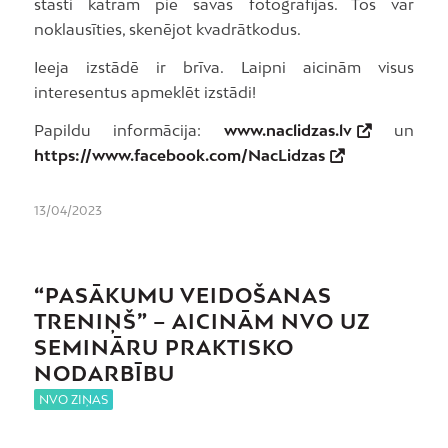
stāsti katram pie savas fotogrāfijas. Tos var
noklausīties, skenējot kvadrātkodus.
Ieeja izstādē ir brīva. Laipni aicinām visus
interesentus apmeklēt izstādi!
Papildu informācija:
www.naclidzas.lv
un
https://www.facebook.com/NacLidzas
13/04/2023
“PASĀKUMU VEIDOŠANAS
TRENIŅŠ” – AICINĀM NVO UZ
SEMINĀRU PRAKTISKO
NODARBĪBU
NVO ZIŅAS