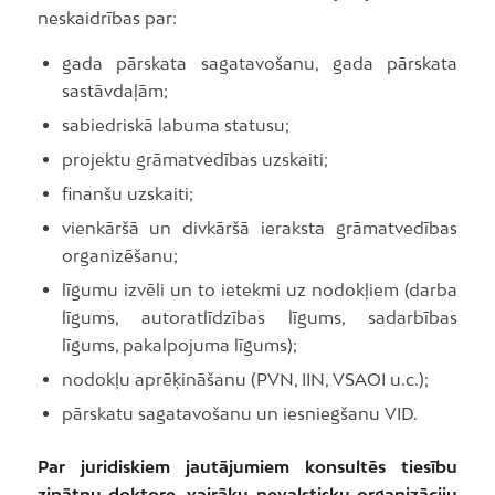
neskaidrības par:
gada pārskata sagatavošanu, gada pārskata
sastāvdaļām;
sabiedriskā labuma statusu;
projektu grāmatvedības uzskaiti;
finanšu uzskaiti;
vienkāršā un divkāršā ieraksta grāmatvedības
organizēšanu;
līgumu izvēli un to ietekmi uz nodokļiem (darba
līgums, autoratlīdzības līgums, sadarbības
līgums, pakalpojuma līgums);
nodokļu aprēķināšanu (PVN, IIN, VSAOI u.c.);
pārskatu sagatavošanu un iesniegšanu VID.
Par juridiskiem jautājumiem konsultēs tiesību
zinātņu doktore, vairāku nevalstisku organizāciju