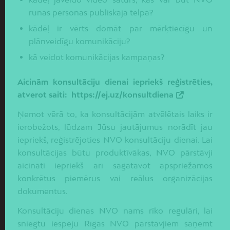
runas personas publiskajā telpā?
kādēļ ir vērts domāt par mērķtiecīgu un
plānveidīgu komunikāciju?
kā veidot komunikācijas kampaņas?
Aicinām konsultāciju dienai iepriekš reģistrēties,
atverot saiti:
https://ej.uz/konsultdiena
Ņemot vērā to, ka konsultācijām atvēlētais laiks ir
ierobežots, lūdzam Jūsu jautājumus norādīt jau
iepriekš, reģistrējoties NVO konsultāciju dienai. Lai
konsultācijas būtu produktīvākas, NVO pārstāvji
aicināti iepriekš arī sagatavot apspriežamos
konkrētus piemērus vai reālus organizācijas
dokumentus.
Konsultāciju dienas NVO nams rīko regulāri, lai
sniegtu iespēju Rīgas NVO pārstāvjiem saņemt