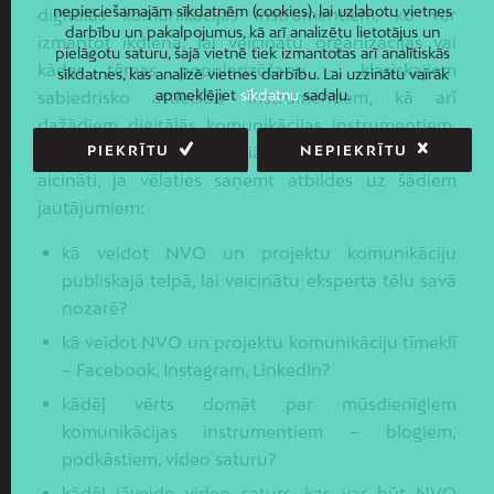
nepieciešamajām sīkdatnēm (cookies), lai uzlabotu vietnes
digitālās komunikācijas instrumentiem, ko var
darbību un pakalpojumus, kā arī analizētu lietotājus un
izmantot ikdienā, lai veicinātu organizācijas vai
pielāgotu saturu, šajā vietnē tiek izmantotas arī analītiskās
kādas tēmas popularizēšanu – klasiskajiem
sīkdatnes, kas analizē vietnes darbību. Lai uzzinātu vairāk
apmeklējiet
sīkdatņu
sadaļu.
sabiedrisko attiecību instrumentiem, kā arī
dažādiem digitālās komunikācijas instrumentiem,
t.sk., komunikāciju sociālajos medijos. Laipni
PIEKRĪTU
NEPIEKRĪTU
aicināti, ja vēlaties saņemt atbildes uz šādiem
jautājumiem:
kā veidot NVO un projektu komunikāciju
publiskajā telpā, lai veicinātu eksperta tēlu savā
nozarē?
kā veidot NVO un projektu komunikāciju tīmeklī
– Facebook, Instagram, LinkedIn?
kādēļ vērts domāt par mūsdienīgiem
komunikācijas instrumentiem – blogiem,
podkāstiem, video saturu?
kādēļ jāveido video saturs, kas var būt NVO