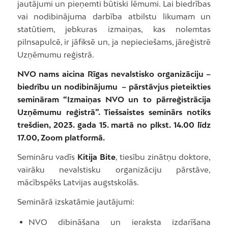
jautājumi un pieņemti būtiski lēmumi. Lai biedrības
vai nodibinājuma darbība atbilstu likumam un
statūtiem, jebkuras izmaiņas, kas nolemtas
pilnsapulcē, ir jāfiksē un, ja nepieciešams, jāreģistrē
Uzņēmumu reģistrā.
NVO nams aicina Rīgas nevalstisko organizāciju –
biedrību un nodibinājumu – pārstāvjus pieteikties
semināram “Izmaiņas NVO un to pārreģistrācija
Uzņēmumu reģistrā”. Tiešsaistes seminārs notiks
trešdien, 2023. gada 15. martā no plkst. 14.00 līdz
17.00, Zoom platformā.
Semināru vadīs
Kitija Bite
, tiesību zinātņu doktore,
vairāku nevalstisku organizāciju pārstāve,
mācībspēks Latvijas augstskolās.
Seminārā izskatāmie jautājumi:
NVO dibināšana un ieraksta izdarīšana