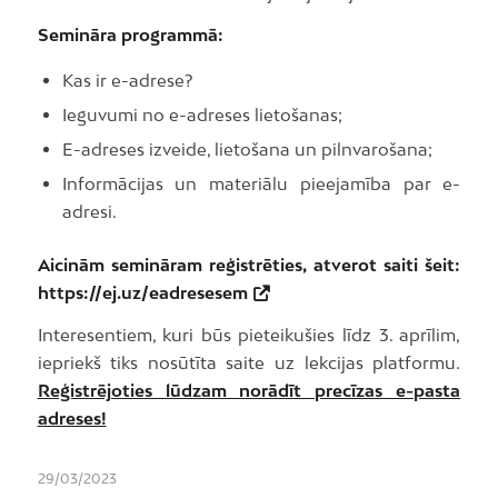
Semināra programmā:
Kas ir e-adrese?
Ieguvumi no e-adreses lietošanas;
E-adreses izveide, lietošana un pilnvarošana;
Informācijas un materiālu pieejamība par e-
adresi.
Aicinām semināram reģistrēties, atverot saiti šeit:
https://ej.uz/eadresesem
Interesentiem, kuri būs pieteikušies līdz 3. aprīlim,
iepriekš tiks nosūtīta saite uz lekcijas platformu.
Reģistrējoties lūdzam norādīt precīzas e-pasta
adreses!
29/03/2023