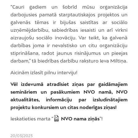
“Cauri gadiem un šobrīd mūsu organizācija
darbojusies pamatā starptautiskajos projektos un
galvenās tēmas ir bijušas saistītas ar sociālo
uzņēmējdarbību, sabiedrības iesaisti un arī virkni
aizraujošu sociālo inovāciju. Var teikt, ka galvenā
darbības joma ir nevalstisko un citu organizāciju
stiprināšana, radot jaunus risinājumus un pieejas
darbam,” tā biedrības darbību raksturo Ieva Miltiņa.
Aicinām izlasīt pilnu interviju!
Vēl izdevumā atradīsiet ziņas par gaidāmajiem
semināriem un pasākumiem NVO namā, NVO
aktualitātes, informāciju par izsludinātajiem
projektu konkursiem un citas noderīgas ziņas!
Ieskatieties marta “
NVO nama ziņās
”!
20/03/2023