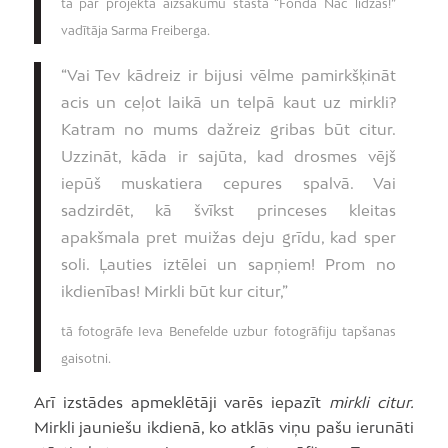
tā par projekta aizsākumu stāsta “Fonda Nāc līdzās!”
vadītāja Sarma Freiberga.
“Vai Tev kādreiz ir bijusi vēlme pamirkšķināt
acis un ceļot laikā un telpā kaut uz mirkli?
Katram no mums dažreiz gribas būt citur.
Uzzināt, kāda ir sajūta, kad drosmes vējš
iepūš muskatiera cepures spalvā. Vai
sadzirdēt, kā švīkst princeses kleitas
apakšmala pret muižas deju grīdu, kad sper
soli. Ļauties iztēlei un sapņiem! Prom no
ikdienības! Mirkli būt kur citur,”
tā fotogrāfe Ieva Benefelde uzbur fotogrāfiju tapšanas
gaisotni.
Arī izstādes apmeklētāji varēs iepazīt
mirkli citur.
Mirkli jauniešu ikdienā, ko atklās viņu pašu ierunāti