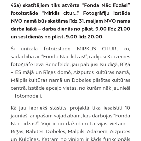
43a) skatītājiem tiks atvērta “Fonda Nāc līdzās!”
fotoizstāde “Mirklis citur…” Fotogrāfiju izstāde
NVO namā būs skatāma līdz 31. maijam NVO nama
darba laikā – darba dienās no plkst. 9.00 līdz 21.00
un sestdienās no plkst. 9.00 līdz 20.00.
Šī unikālā fotoizstāde MIRKLIS CITUR, ko,
sadarbībā ar “Fondu Nāc līdzās!”, radījusi Kurzemes
fotogrāfe Ieva Benefelde, jau pabijusi Kuldīgā, Rīgā
– ES mājā un Rīgas domē, Aizputes kultūras namā,
Mālpils kultūras namā un Dobeles pilsētas kultūras
centrā. Izstāde apceļo vietas, no kurām nāk jaunieši
– fotomodeļi.
Kā jau iepriekš stāstīts, projektā tika iesaistīti 10
jaunieši ar īpašām vajadzībām, kas darbojas “Fondā
Nāc līdzās!”. Viņi ir no dažādām Latvijas vietām –
Rīgas, Babītes, Dobeles, Mālpils, Ādažiem, Aizputes
un Kuldīgas. Katram no viņiem ir kāds funkcionāls