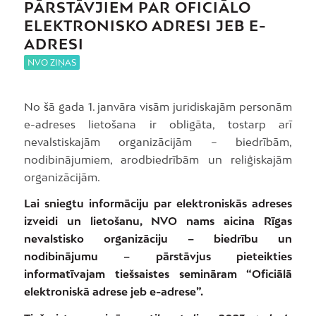
PĀRSTĀVJIEM PAR
OFICIĀLO
ELEKTRONISKO ADRESI JEB E-
ADRESI
NVO ZIŅAS
No šā gada 1. janvāra visām juridiskajām personām
e-adreses lietošana ir obligāta, tostarp arī
nevalstiskajām organizācijām – biedrībām,
nodibinājumiem, arodbiedrībām un reliģiskajām
organizācijām.
Lai sniegtu informāciju par elektroniskās adreses
izveidi un lietošanu, NVO nams aicina Rīgas
nevalstisko organizāciju – biedrību un
nodibinājumu – pārstāvjus pieteikties
informatīvajam tiešsaistes semināram “Oficiālā
elektroniskā adrese jeb e-adrese”.