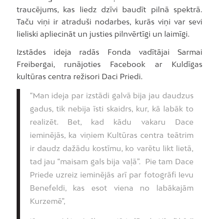
traucējums, kas liedz dzīvi baudīt pilnā spektrā.
Taču viņi ir atraduši nodarbes, kurās viņi var sevi
lieliski apliecināt un justies pilnvērtīgi un laimīgi.
Izstādes ideja radās Fonda vadītājai Sarmai
Freibergai, runājoties Facebook ar Kuldīgas
kultūras centra režisori Daci Priedi.
“Man ideja par izstādi galvā bija jau daudzus
gadus, tik nebija īsti skaidrs, kur, kā labāk to
realizēt. Bet, kad kādu vakaru Dace
ieminējās, ka viņiem Kultūras centra teātrim
ir daudz dažādu kostīmu, ko varētu likt lietā,
tad jau “maisam gals bija vaļā”. Pie tam Dace
Priede uzreiz ieminējās arī par fotogrāfi Ievu
Benefeldi, kas esot viena no labākajām
Kurzemē”,