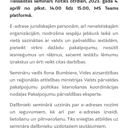
Tiešsaistes seminārs notiks otrdien, 2023. gada 4.
aprīlī no plkst. 14.00 līdz 15.00, MS Teams
platformā.
E-adrese juridiskajām personām, arī nevalstiskajām
organizācijām, nodrošina iespēju jebkurā laikā un
vietā sazināties ar valsts un pašvaldību iestādēm,
pieteikt virkni dažādu pakalpojumu, nosūtīt
iesniegumus un rēķinus, saņemt iestāžu lēmumu
izrakstus un ērti veikt citas darbības.
Semināru vadīs Ilona Bumbiere, Vides aizsardzības
un reģionālās attīstības ministrijas Valsts pārvaldes
pakalpojumu politikas īstenošanas koordinācijas
nodaļas Pakalpojumu pārvaldības eksperte.
Dalībnieki seminārā uzzinās par e-adreses nozīmi
un ieguvumiem, kā arī par e-adreses izveidi,
lietošanu un pilnvarošanu. Tiks sniegtas atbildes uz
semināra dalībnieku uzdotajiem jautājumiem.