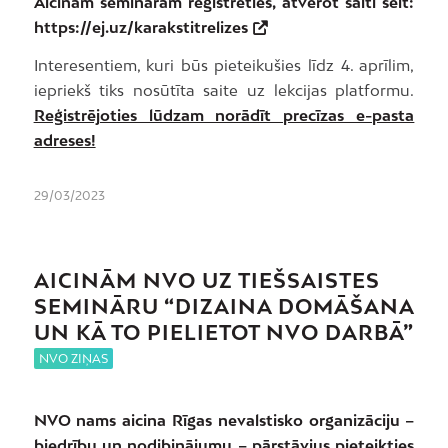
Aicinām semināram reģistrēties, atverot saiti šeit:
https://ej.uz/karakstitrelizes
Interesentiem, kuri būs pieteikušies līdz 4. aprīlim,
iepriekš tiks nosūtīta saite uz lekcijas platformu.
Reģistrējoties lūdzam norādīt precīzas e-pasta
adreses!
29/03/2023
AICINĀM NVO UZ TIEŠSAISTES
SEMINĀRU
“DIZAINA DOMĀŠANA
UN KĀ TO PIELIETOT NVO DARBĀ”
NVO ZIŅAS
NVO nams aicina Rīgas nevalstisko organizāciju –
biedrību un nodibinājumu – pārstāvjus pieteikties