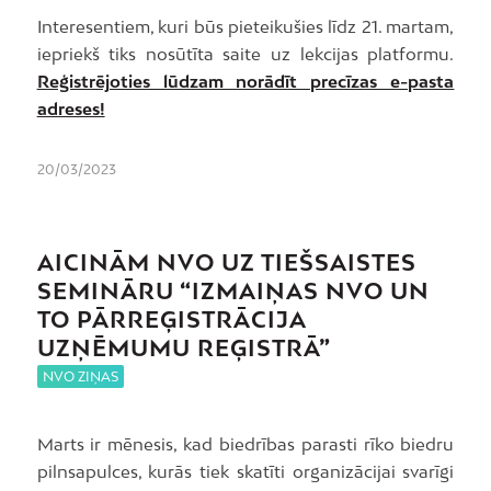
Interesentiem, kuri būs pieteikušies līdz 21. martam,
iepriekš tiks nosūtīta saite uz lekcijas platformu.
Reģistrējoties lūdzam norādīt precīzas e-pasta
adreses!
20/03/2023
AICINĀM NVO UZ TIEŠSAISTES
SEMINĀRU “IZMAIŅAS NVO UN
TO PĀRREĢISTRĀCIJA
UZŅĒMUMU REĢISTRĀ”
NVO ZIŅAS
Marts ir mēnesis, kad biedrības parasti rīko biedru
pilnsapulces, kurās tiek skatīti organizācijai svarīgi