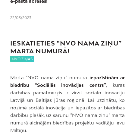
e-pasta adreses!
22/03/2023
IESKATIETIES “NVO NAMA ZIŅU”
MARTA NUMURĀ!
NVO ZIŅAS
Marta “NVO nama ziņu” numurā
iepazīstinām ar
biedrību “Sociālās inovācijas centrs”
, kuras
darbības pamatmērķis ir virzīt sociālo inovāciju
Latvijā un Baltijas jūras reģionā. Lai uzzinātu, ko
nozīmē sociālā inovācija un iepazītos ar biedrības
darbību plašāk, uz sarunu “NVO nama ziņu” marta
numurā aicinājām biedrības projektu vadītāju Ievu
Miltiņu.