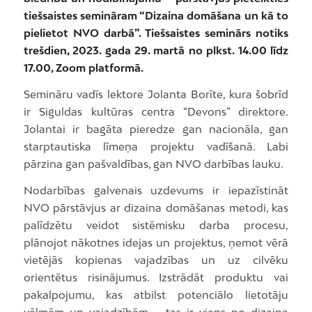
tiešsaistes semināram “Dizaina domāšana un kā to
pielietot NVO darbā”. Tiešsaistes seminārs notiks
trešdien, 2023. gada 29. martā no plkst. 14.00 līdz
17.00, Zoom platformā.
Semināru vadīs lektore Jolanta Borīte, kura šobrīd
ir Siguldas kultūras centra “Devons” direktore.
Jolantai ir bagāta pieredze gan nacionāla, gan
starptautiska līmeņa projektu vadīšanā. Labi
pārzina gan pašvaldības, gan NVO darbības lauku.
Nodarbības galvenais uzdevums ir iepazīstināt
NVO pārstāvjus ar dizaina domāšanas metodi, kas
palīdzētu veidot sistēmisku darba procesu,
plānojot nākotnes idejas un projektus, ņemot vērā
vietējās kopienas vajadzības un uz cilvēku
orientētus risinājumus. Izstrādāt produktu vai
pakalpojumu, kas atbilst potenciālo lietotāju
vēlmēm un vajadzībām – tas ir viens no dizaina