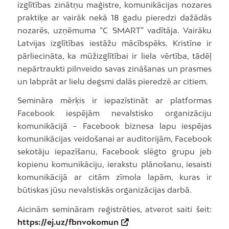
izglītības zinātņu maģistre, komunikācijas nozares
praktiķe ar vairāk nekā 18 gadu pieredzi dažādās
nozarēs, uzņēmuma “C SMART” vadītāja. Vairāku
Latvijas izglītības iestāžu mācībspēks. Kristīne ir
pārliecināta, ka mūžizglītībai ir liela vērtība, tādēļ
nepārtraukti pilnveido savas zināšanas un prasmes
un labprāt ar lielu degsmi dalās pieredzē ar citiem.
Semināra mērķis ir iepazīstināt ar platformas
Facebook iespējām nevalstisko organizāciju
komunikācijā – Facebook biznesa lapu iespējas
komunikācijas veidošanai ar auditorijām, Facebook
sekotāju iepazīšanu, Facebook slēgto grupu jeb
kopienu komunikāciju, ierakstu plānošanu, iesaisti
komunikācijā ar citām zīmola lapām, kuras ir
būtiskas jūsu nevalstiskās organizācijas darbā.
Aicinām semināram reģistrēties, atverot saiti šeit:
https://ej.uz/fbnvokomun