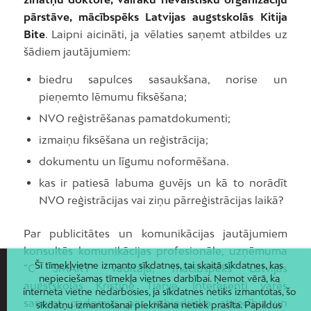
pārstāve, mācībspēks Latvijas augstskolās Kitija
Bite
. Laipni aicināti, ja vēlaties saņemt atbildes uz
šādiem jautājumiem:
biedru sapulces sasaukšana, norise un
pieņemto lēmumu fiksēšana;
NVO reģistrēšanas pamatdokumenti;
izmaiņu fiksēšana un reģistrācija;
dokumentu un līgumu noformēšana.
kas ir patiesā labuma guvējs un kā to norādīt
NVO reģistrācijas vai ziņu pārreģistrācijas laikā?
Par publicitātes un komunikācijas jautājumiem
konsultēs komunikācijas profesionāle, uzņēmuma
Šī tīmekļvietne izmanto sīkdatnes, tai skaitā sīkdatnes, kas
“C SMART” vadītāja, mācībspēks Latvijas
nepieciešamas tīmekļa vietnes darbībai. Ņemot vērā, ka
augstskolās Kristīne Tjarve. Interesenti varēs
interneta vietne nedarbosies, ja sīkdatnes netiks izmantotas, šo
saņemt padomus par sabiedrisko attiecību un
sīkdatņu izmantošanai piekrišana netiek prasīta. Papildus