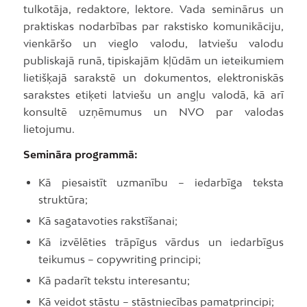
tulkotāja, redaktore, lektore. Vada seminārus un
praktiskas nodarbības par rakstisko komunikāciju,
vienkāršo un vieglo valodu, latviešu valodu
publiskajā runā, tipiskajām kļūdām un ieteikumiem
lietišķajā sarakstē un dokumentos, elektroniskās
sarakstes etiķeti latviešu un angļu valodā, kā arī
konsultē uzņēmumus un NVO par valodas
lietojumu.
Semināra programmā:
Kā piesaistīt uzmanību – iedarbīga teksta
struktūra;
Kā sagatavoties rakstīšanai;
Kā izvēlēties trāpīgus vārdus un iedarbīgus
teikumus – copywriting principi;
Kā padarīt tekstu interesantu;
Kā veidot stāstu – stāstniecības pamatprincipi;