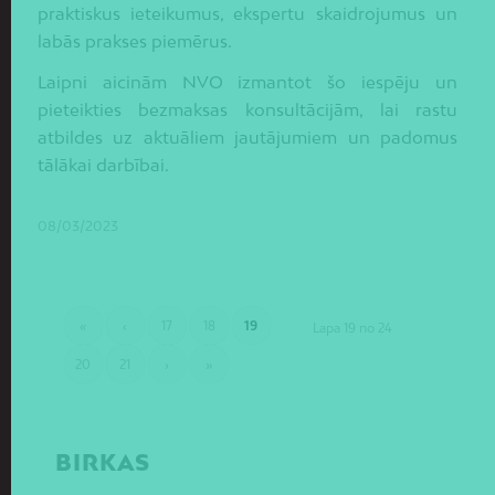
praktiskus ieteikumus, ekspertu skaidrojumus un
labās prakses piemērus.
Laipni aicinām NVO izmantot šo iespēju un
pieteikties bezmaksas konsultācijām, lai rastu
atbildes uz aktuāliem jautājumiem un padomus
tālākai darbībai.
08/03/2023
«
‹
17
18
19
Lapa 19 no 24
20
21
›
»
BIRKAS