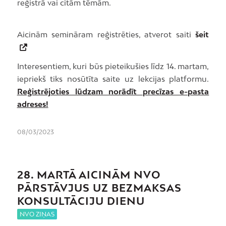
reģistrā vai citām tēmām.
Aicinām semināram reģistrēties, atverot saiti
šeit
Interesentiem, kuri būs pieteikušies līdz 14. martam,
iepriekš tiks nosūtīta saite uz lekcijas platformu.
Reģistrējoties lūdzam norādīt precīzas e-pasta
adreses!
08/03/2023
28. MARTĀ AICINĀM NVO
PĀRSTĀVJUS UZ BEZMAKSAS
KONSULTĀCIJU DIENU
NVO ZIŅAS