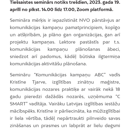
Tiešsaistes seminārs notiks trešdien, 2023. gada 19.
aprīlī no plkst. 14.00 līdz 17.00, Zoom platformā.
Semināra mērķis ir iepazīstināt NVO pārstāvjus ar
komunikācijas kampaņu pamatprincipiem, kopīgo
un atšķirībām, ja plāno gan organizācijas, gan arī
projektu kampaņas. Lektore pastāstīs par t.s.
komunikācijas kampaņu plānošanas ābeci,
sniedzot arī padomus, kādēļ būtiska ilgtermiņa
komunikācijas aktivitāšu plānošana.
Semināru “Komunikācijas kampaņu ABC” vadīs
Kristīne Tjarve, izglītības zinātņu maģistre,
komunikācijas nozares praktiķe ar vairāk nekā 18
gadu pieredzi dažādās nozarēs, uzņēmuma “C
SMART” vadītāja. Vairāku Latvijas izglītības iestāžu
mācībspēks. Kristīne ir pārliecināta, ka mūžizglītībai
ir liela vērtība, tādēļ nepārtraukti pilnveido savas
zināšanas un prasmes un labprāt ar lielu degsmi