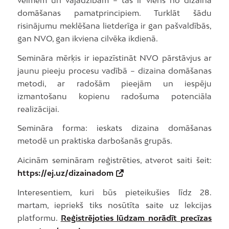
domāšanas pamatprincipiem. Turklāt šādu
risinājumu meklēšana lietderīga ir gan pašvaldībās,
gan NVO, gan ikviena cilvēka ikdienā.
Semināra mērķis ir iepazīstināt NVO pārstāvjus ar
jaunu pieeju procesu vadībā – dizaina domāšanas
metodi, ar radošām pieejām un iespēju
izmantošanu kopienu radošuma potenciāla
realizācijai.
Semināra forma: ieskats dizaina domāšanas
metodē un praktiska darbošanās grupās.
Aicinām semināram reģistrēties, atverot saiti šeit:
https://ej.uz/dizainadom
Interesentiem, kuri būs pieteikušies līdz 28.
martam, iepriekš tiks nosūtīta saite uz lekcijas
platformu.
Reģistrējoties lūdzam norādīt precīzas