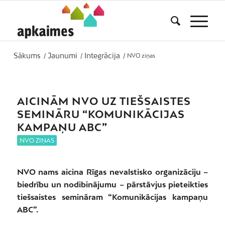
Sākums
Jaunumi
Integrācija
/
/
/
NVO ziņas
AICINĀM NVO UZ TIEŠSAISTES
SEMINĀRU “KOMUNIKĀCIJAS
KAMPAŅU ABC”
NVO ZIŅAS
NVO nams aicina Rīgas nevalstisko organizāciju –
biedrību un nodibinājumu – pārstāvjus pieteikties
tiešsaistes semināram “Komunikācijas kampaņu
ABC”.