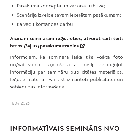
Pasākuma koncepta un karkasa uzbūve;
Scenārija izveide savam iecerētam pasākumam;
Kā vadīt komandas darbu?
Aicinām semināram reģistrēties, atverot saiti šeit:
https://ej.uz/pasakumutrenins
Informējam, ka semināra laikā tiks veikta foto
un/vai video uzņemšana ar mērķi atspoguļot
informāciju par semināru publicitātes materiālos.
Iegūtie materiāli var tikt izmantoti publicitātei un
sabiedrības informēšanai.
11/04/2023
INFORMATĪVAIS SEMINĀRS NVO