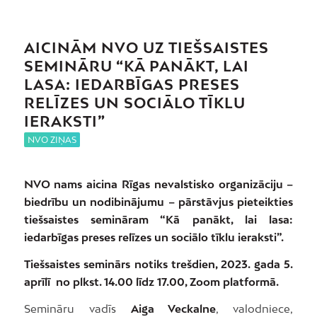
AICINĀM NVO UZ TIEŠSAISTES
SEMINĀRU “KĀ PANĀKT, LAI
LASA: IEDARBĪGAS PRESES
RELĪZES UN SOCIĀLO TĪKLU
IERAKSTI”
NVO ZIŅAS
NVO nams aicina Rīgas nevalstisko organizāciju –
biedrību un nodibinājumu – pārstāvjus pieteikties
tiešsaistes semināram “Kā panākt, lai lasa:
iedarbīgas preses relīzes un sociālo tīklu ieraksti”.
Tiešsaistes seminārs notiks trešdien, 2023. gada 5.
aprīlī no plkst. 14.00 līdz 17.00, Zoom platformā.
Semināru vadīs
Aiga Veckalne
, valodniece,