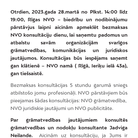
Otrdien, 2023.gada 28.martā no Plkst. 14:00 līdz
19:00, Rīgas NVO – biedrību un nodibinājumu
pārstāvjus laipni aicinām apmeklēt bezmaksas
NVO konsultāciju dienu, lai saņemtu padomus un
atbalstu savām organizācijām svarīgos
grāmatvedības, komunikācijas un juridiskos
jautājumos. Konsultācijas būs iespējams saņemt
gan klātienē – NVO namā ( Rīgā, Ieriķu ielā 43a),
gan tiešsaistē.
Bezmaksas konsultācijas 5 stundu garumā sniegs
atbilstošo jomu profesionāļi. NVO pārstāvjiem būs
pieejamas šādas konsultācijas: NVO grāmatvedība,
NVO juridiskie jautājumi un NVO publicitāte.
Par grāmatvedības jautājumiem konsultēs
grāmatvedības un nodokļu konsultante Jadviga
Neilande.
Aicinām uz konsultāciju, ja Jums ir