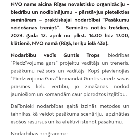
NVO nams aicina Rīgas nevalstisko organizāciju –
biedrību un nodibinājumu – pārstāvjus pieteikties
semināram – praktiskajai nodarbībai “Pasākumu
veidošanas treniņš”. Seminārs notiks trešdien,
2023. gada 12. aprīlī no plkst. 14.00 līdz 17.00,
klātienē, NVO namā (Rīgā, Ieriķu ielā 43a).
Nodarbību vadīs Guntis Trops
, biedrības
“Piedzīvojuma gars” projektu vadītājs un treneris,
pasākumu režisors un vadītājs. Kopš pievienojies
“Piedzīvojuma Gara” komandai Guntis saredz savās
prasmēs lielu vērtību, jo zināšanas nodod
jauniešiem un komandām caur pieredzes izglītību.
Dalībnieki nodarbības gaitā izzinās metodes un
tehnikas, kā veidot pasākuma scenāriju, apzināties
esošos resursus un kā efektīvi īstenot pasākumu.
Nodarbības programmā: