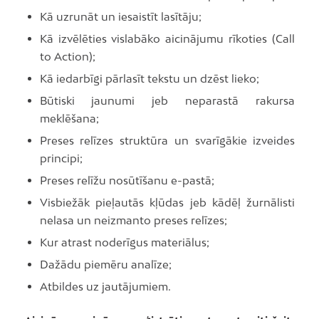
Kā uzrunāt un iesaistīt lasītāju;
Kā izvēlēties vislabāko aicinājumu rīkoties (Call
to Action);
Kā iedarbīgi pārlasīt tekstu un dzēst lieko;
Būtiski jaunumi jeb neparastā rakursa
meklēšana;
Preses relīzes struktūra un svarīgākie izveides
principi;
Preses relīžu nosūtīšanu e-pastā;
Visbiežāk pieļautās kļūdas jeb kādēļ žurnālisti
nelasa un neizmanto preses relīzes;
Kur atrast noderīgus materiālus;
Dažādu piemēru analīze;
Atbildes uz jautājumiem.