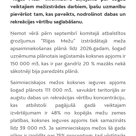
veiktajiem mežizstrādes darbiem, īpašu uzmanību
pievēršot tam, kas paveikts, nodrošinot dabas un
rekreācijas vērtību saglabāšanu.
Ņemot vērā pērn septembrī komitejā atbalstītos
grozījumus “Rīgas Mežu” izstrādātajā meža
apsaimniekošanas plānā līdz 2026.gadam, šogad
uzņēmuma plānotais iegūstamās koksnes apjoms ir
150 000 m3, kas ir par gandrīz 20 % mazāks nekā
sākotnēji bija paredzēts plānā.
Saimnieciskajos mežos koksnes ieguves apjoms
šogad plānots 111 000 m3, savukārt teritorijās ar
augstu dabas un rekreācijas vērtību koncentrāciju,
kas atbilstoši pagājušā gadā veiktajam
izvērtējumam ir 48% no kopējās mežu zemes
platības, koksnes ieguves apjoms tiek samazināts
līdz 39 000 m3. Ja saimnieciskajos mežos šā gada
plāns ir izpildīts par 75% procentiem, tad vērtīgajās