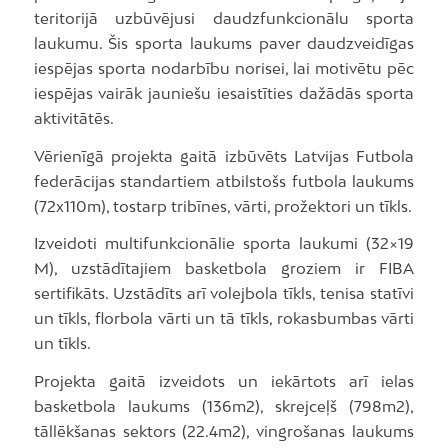
teritorijā uzbūvējusi daudzfunkcionālu sporta
laukumu. Šis sporta laukums paver daudzveidīgas
iespējas sporta nodarbību norisei, lai motivētu pēc
iespējas vairāk jauniešu iesaistīties dažādās sporta
aktivitātēs.
Vērienīgā projekta gaitā izbūvēts Latvijas Futbola
federācijas standartiem atbilstošs futbola laukums
(72x110m), tostarp tribīnes, vārti, prožektori un tīkls.
Izveidoti multifunkcionālie sporta laukumi (32×19
M), uzstādītajiem basketbola groziem ir FIBA
sertifikāts. Uzstādīts arī volejbola tīkls, tenisa statīvi
un tīkls, florbola vārti un tā tīkls, rokasbumbas vārti
un tīkls.
Projekta gaitā izveidots un iekārtots arī ielas
basketbola laukums (136m2), skrejceļš (798m2),
tāllēkšanas sektors (22.4m2), vingrošanas laukums