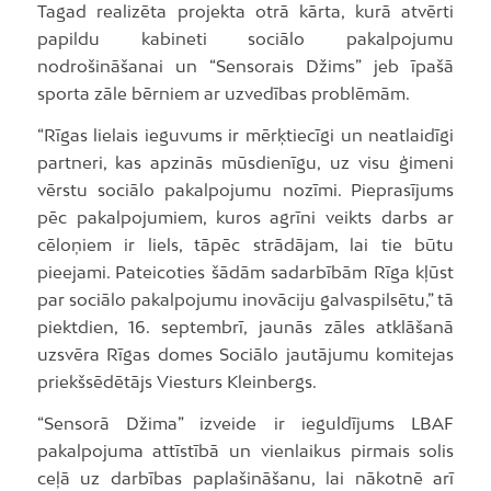
Tagad realizēta projekta otrā kārta, kurā atvērti
papildu kabineti sociālo pakalpojumu
nodrošināšanai un “Sensorais Džims” jeb īpašā
sporta zāle bērniem ar uzvedības problēmām.
“Rīgas lielais ieguvums ir mērķtiecīgi un neatlaidīgi
partneri, kas apzinās mūsdienīgu, uz visu ģimeni
vērstu sociālo pakalpojumu nozīmi. Pieprasījums
pēc pakalpojumiem, kuros agrīni veikts darbs ar
cēloņiem ir liels, tāpēc strādājam, lai tie būtu
pieejami. Pateicoties šādām sadarbībām Rīga kļūst
par sociālo pakalpojumu inovāciju galvaspilsētu,” tā
piektdien, 16. septembrī, jaunās zāles atklāšanā
uzsvēra Rīgas domes Sociālo jautājumu komitejas
priekšsēdētājs Viesturs Kleinbergs.
“Sensorā Džima” izveide ir ieguldījums LBAF
pakalpojuma attīstībā un vienlaikus pirmais solis
ceļā uz darbības paplašināšanu, lai nākotnē arī