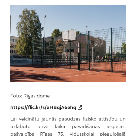
Foto: Rīgas dome
https://flic.kr/s/aHBqjA6ehq
Lai veicinātu jaunās paaudzes fizisko attīstību un
uzlabotu brīvā laika pavadīšanas iespējas,
pašvaldība Rīgas 75. vidusskolai pieguļošajā