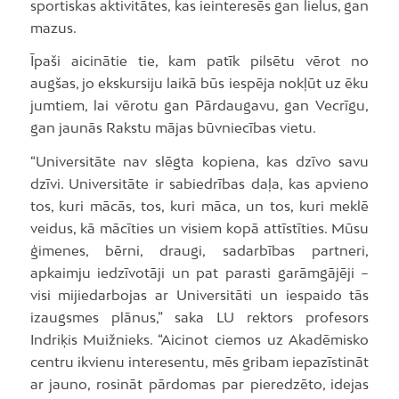
sportiskas aktivitātes, kas ieinteresēs gan lielus, gan
mazus.​
​Īpaši aicinātie tie, kam patīk pilsētu vērot no
augšas, jo ekskursiju laikā būs iespēja nokļūt uz ēku
jumtiem, lai vērotu gan Pārdaugavu, gan Vecrīgu,
gan jaunās Rakstu mājas būvniecības vietu.
“Universitāte nav slēgta kopiena, kas dzīvo savu
dzīvi. Universitāte ir sabiedrības daļa, kas apvieno
tos, kuri mācās, tos, kuri māca, un tos, kuri meklē
veidus, kā mācīties un visiem kopā attīstīties. Mūsu
ģimenes, bērni, draugi, sadarbības partneri,
apkaimju iedzīvotāji un pat parasti garāmgājēji –
visi mijiedarbojas ar Universitāti un iespaido tās
izaugsmes plānus,” saka LU rektors profesors
Indriķis Muižnieks. “Aicinot ciemos uz Akadēmisko
centru ikvienu interesentu, mēs gribam iepazīstināt
ar jauno, rosināt pārdomas par pieredzēto, idejas