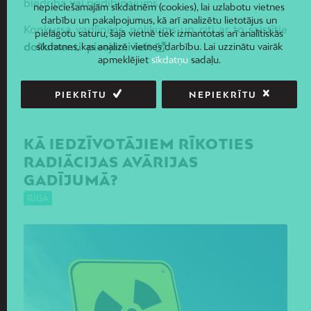
biedrība vai nodibinājums.
nepieciešamajām sīkdatnēm (cookies), lai uzlabotu vietnes
darbību un pakalpojumus, kā arī analizētu lietotājus un
Konkursa vadlīnijas, nolikums un citi ar to saistītie
pielāgotu saturu, šajā vietnē tiek izmantotas arī analītiskās
dokumenti pieejami šeit
.
sīkdatnes, kas analizē vietnes darbību. Lai uzzinātu vairāk
apmeklējiet
sīkdatņu
sadaļu.
14/09/2022
PIEKRĪTU
NEPIEKRĪTU
KĀ IEDZĪVOTĀJIEM RĪKOTIES
RADIĀCIJAS AVĀRIJAS
GADĪJUMĀ?
RĪGA