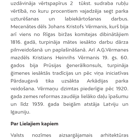
uzdāvināja vērtspapīrus 2 tūkst. sudraba rubļu
vērtībā, no kuru procentiem vajadzēja segt parka
uzturēšanas un labiekārtošanas darbus.
Mecenātes dēls Johans Kristofs Vērmanis, kurš bija
arī viens no Rīgas biržas komitejas dibinātājiem
1816. gadā, turpināja mātes iesākto darbu dārza
pilnveidošanā un paplašināšanā. Arī A.Ģ.Vērmanes
mazdēls Kristians Heinrihs Vērmanis 19. gs. 60.
gados bija Prūsijas ģenerālkonsuls, turpināja
ģimenes iesāktās tradīcijas un pēc viņa iniciatīvas
Pārdaugavā tika uzsākta Arkādijas parka
veidošana. Vērmaņu dzimtas piederīgie pēc 1920.
gada zemes reformas zaudēja lielāko daļu īpašumu
un līdz 1939. gada beigām atstāja Latviju un
Igauniju.
Par Lielajiem kapiem
Valsts nozīmes aizsargājamais arhitektūras