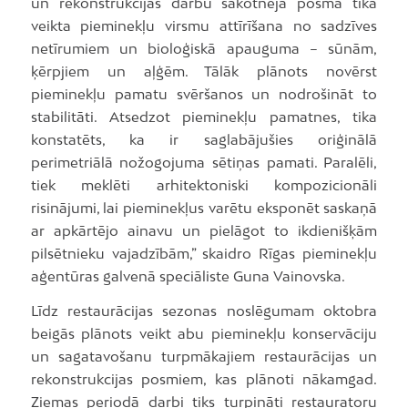
un rekonstrukcijas darbu sākotnējā posmā tika
veikta pieminekļu virsmu attīrīšana no sadzīves
netīrumiem un bioloģiskā apauguma – sūnām,
ķērpjiem un aļģēm. Tālāk plānots novērst
pieminekļu pamatu svēršanos un nodrošināt to
stabilitāti. Atsedzot pieminekļu pamatnes, tika
konstatēts, ka ir saglabājušies oriģinālā
perimetriālā nožogojuma sētiņas pamati. Paralēli,
tiek meklēti arhitektoniski kompozicionāli
risinājumi, lai pieminekļus varētu eksponēt saskaņā
ar apkārtējo ainavu un pielāgot to ikdienišķām
pilsētnieku vajadzībām,” skaidro Rīgas pieminekļu
aģentūras galvenā speciāliste Guna Vainovska.
Līdz restaurācijas sezonas noslēgumam oktobra
beigās plānots veikt abu pieminekļu konservāciju
un sagatavošanu turpmākajiem restaurācijas un
rekonstrukcijas posmiem, kas plānoti nākamgad.
Ziemas periodā darbi tiks turpināti restauratoru