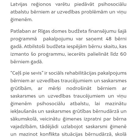
Latvijas reģionos varētu piedāvāt psihosociālu
atbalstu bērniem ar uzvedības problēmām un viņu
ģimenēm.
Patlaban ar Rīgas domes budžeta finansējumu šajā
programmā pakalpojumu var saņemt 48 bērni
gadā. Atbilstoši budžeta iespējām bērnu skaitu, kas
izmanto šo programmu, iecerēts palielināt līdz 60
bērniem gadā.
“Ceļš pie sevis” ir sociāls rehabilitācijas pakalpojums
bērniem ar uzvedības traucējumiem un saskarsmes
grūtībām, ar mērķi nodrošināt bērniem ar
saskarsmes un uzvedības traucējumiem un viņu
ģimenēm psihosociālu atbalstu, lai mazinātu
iekļaušanās un saskarsmes grūtības bērnudārzā un
sākumskolā, veicinātu ģimenes izpratni par bērna
vajadzībām, tādējādi uzlabojot saskarsmi ģimenē
un mazinot konflikta situācijas bērnudārzā, skolā