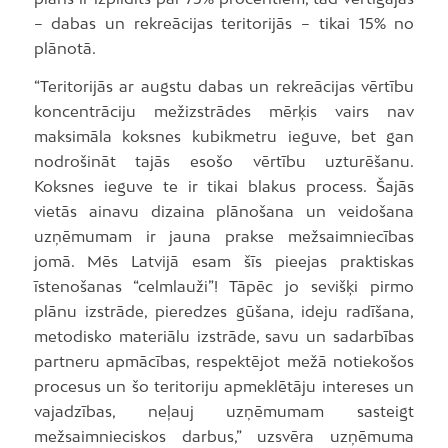
– dabas un rekreācijas teritorijās – tikai 15% no
plānotā.
“Teritorijās ar augstu dabas un rekreācijas vērtību
koncentrāciju mežizstrādes mērķis vairs nav
maksimāla koksnes kubikmetru ieguve, bet gan
nodrošināt tajās esošo vērtību uzturēšanu.
Koksnes ieguve te ir tikai blakus process. Šajās
vietās ainavu dizaina plānošana un veidošana
uzņēmumam ir jauna prakse mežsaimniecības
jomā. Mēs Latvijā esam šīs pieejas praktiskas
īstenošanas “celmlauži”! Tāpēc jo sevišķi pirmo
plānu izstrāde, pieredzes gūšana, ideju radīšana,
metodisko materiālu izstrāde, savu un sadarbības
partneru apmācības, respektējot mežā notiekošos
procesus un šo teritoriju apmeklētāju intereses un
vajadzības, neļauj uzņēmumam sasteigt
mežsaimnieciskos darbus,” uzsvēra uzņēmuma