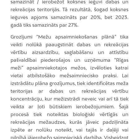
samazināt / ierobežot koksnes ieguvi dabas un
rekreācijas teritorijās. Tā rezultātā, šogad koksnes
ieguves apjoms samazināts par 20%, bet 2023.
gadā tiks samazināts par 27%.
Grozījumi “Mežu apsaimniekošanas plānā” tika
veikti nolūkā paaugstināt dabas un rekreācijas
vērtību aizsardzību, saglabāšanu un attīstību
pašvaldībai piederošajos un uzņēmuma “Rīgas
meži” apsaimniekotajos mežos, izvēloties katrai
vietai atbilstošāko mežsaimniecisko praksi. Lai
izstrādātu plāna grozījumus, tiek identificētas meža
teritorijas ar dabas un rekreācijas vērtību
koncentrāciju, kur mežizstrādi neveic vai arī tā tiek
veikta ar ļoti būtiskiem ierobežojumiem. Šajā
procesā tiek noteiktas bioloģiski vērtīgās un
rekreācijas mežaudzes, kurās jāveic padziļināta
izpēte ar nolūku noteikt, vai tajās ir daļēji vai
pilnībā jāierobežo saimnieciskā darbība. Visbeidzot