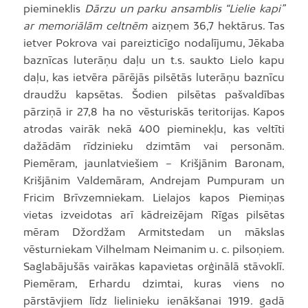
piemineklis
Dārzu un parku ansamblis “Lielie kapi”
ar memoriālām celtnēm
aizņem 36,7 hektārus. Tas
ietver Pokrova vai pareizticīgo nodalījumu, Jēkaba
baznīcas luterāņu daļu un t.s. saukto Lielo kapu
daļu, kas ietvēra pārējās pilsētās luterāņu baznīcu
draudžu kapsētas. Šodien pilsētas pašvaldības
pārziņā ir 27,8 ha no vēsturiskās teritorijas. Kapos
atrodas vairāk nekā 400 pieminekļu, kas veltīti
dažādām rīdzinieku dzimtām vai personām.
Piemēram, jaunlatviešiem – Krišjānim Baronam,
Krišjānim Valdemāram, Andrejam Pumpuram un
Fricim Brīvzemniekam. Lielajos kapos Piemiņas
vietas izveidotas arī kādreizējam Rīgas pilsētas
mēram Džordžam Armitstedam un mākslas
vēsturniekam Vilhelmam Neimanim u. c. pilsoņiem.
Saglabājušās vairākas kapavietas orģinālā stāvoklī.
Piemēram, Erhardu dzimtai, kuras viens no
pārstāvjiem līdz lielinieku ienākšanai 1919. gadā