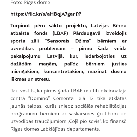
Foto: Rīgas dome
https://flic.kr/s/aHBqjA7gar
Turpinot pērn sākto projektu, Latvijas Bērnu
atbalsta fonds (LBAF) Pārdaugavā izveidojis
sporta zāli “Sensorais Džims” bērniem ar
uzvedības problēmām – pirmo šāda veida
pakalpojumu Latvijā, kur, iedarbojoties uz
dažādām maņām, palīdz bērniem justies
mierīgākiem, koncentrētākiem, mazināt dusmu
lēkmes un stresu.
Jau vēstīts, ka pirms gada LBAF multifunkcionālajā
centrā “Domino” Cementa ielā 12 tika atklātas
jaunās telpas, kurās sniedz sociālās rehabilitācijas
programmu bērniem ar saskarsmes grūtībām un
uzvedības traucējumiem „Ceļš pie sevis”, ko finansē
Rīgas domes Labklājības departaments.