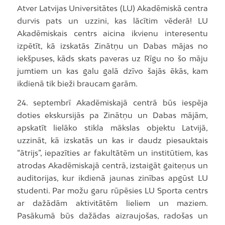
Atver Latvijas Universitātes (LU) Akadēmiskā centra
durvis pats un uzzini, kas lācītim vēderā! LU
Akadēmiskais centrs aicina ikvienu interesentu
izpētīt, kā izskatās Zinātņu un Dabas mājas no
iekšpuses, kāds skats paveras uz Rīgu no šo māju
jumtiem un kas galu galā dzīvo šajās ēkās, kam
ikdienā tik bieži braucam garām.
24. septembrī Akadēmiskajā centrā būs iespēja
doties ekskursijās pa Zinātņu un Dabas mājām,
apskatīt lielāko stikla mākslas objektu Latvijā,
uzzināt, kā izskatās un kas ir daudz piesauktais
“ātrijs”, iepazīties ar fakultātēm un institūtiem, kas
atrodas Akadēmiskajā centrā, izstaigāt gaiteņus un
auditorijas, kur ikdienā jaunas zinības apgūst LU
studenti. Par možu garu rūpēsies LU Sporta centrs
ar dažādām aktivitātēm lieliem un maziem.
Pasākumā būs dažādas aizraujošas, radošas un