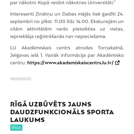
par nākotni. Kopā veidot nākotnes Universitāti.”
Interesenti Zinātņu un Dabas mājās tiek gaidīti 24.
septembrī no plkst. 11.00 līdz 14.00. Ekskursijām un
citām aktivitātēm varēs pieteikties uz vietas,
iepriekšēja reģistrēšanās nav nepieciešama.
LU Akadēmiskais centrs atrodas Torņakalnā,
Jelgavas ielā 1. Vairāk informācija par Akadēmisko
centru:
https://www.akademiskaiscentrs.lu.lv/
19/09/2022
RĪGĀ UZBŪVĒTS JAUNS
DAUDZFUNKCIONĀLS SPORTA
LAUKUMS
RĪGA