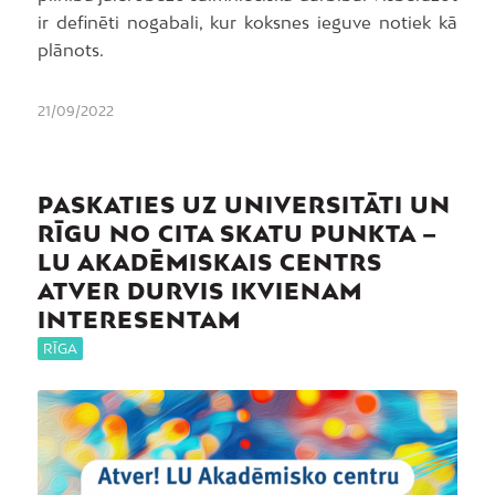
ir definēti nogabali, kur koksnes ieguve notiek kā
plānots.
21/09/2022
PASKATIES UZ UNIVERSITĀTI UN
RĪGU NO CITA SKATU PUNKTA –
LU AKADĒMISKAIS CENTRS
ATVER DURVIS IKVIENAM
INTERESENTAM
RĪGA