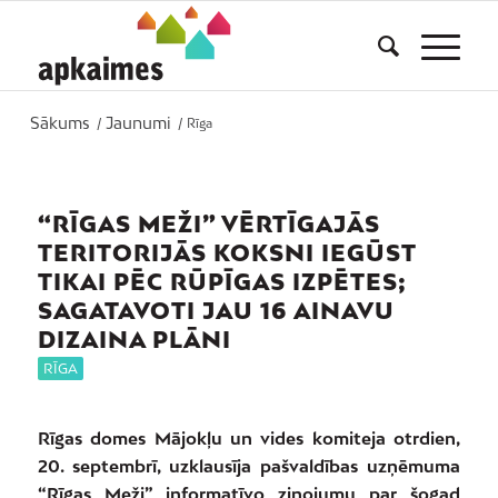
Sākums
Jaunumi
/
/
Rīga
“RĪGAS MEŽI” VĒRTĪGAJĀS
TERITORIJĀS KOKSNI IEGŪST
TIKAI PĒC RŪPĪGAS IZPĒTES;
SAGATAVOTI JAU 16 AINAVU
DIZAINA PLĀNI
RĪGA
Rīgas domes Mājokļu un vides komiteja otrdien,
20. septembrī, uzklausīja pašvaldības uzņēmuma
“Rīgas Meži” informatīvo ziņojumu par šogad