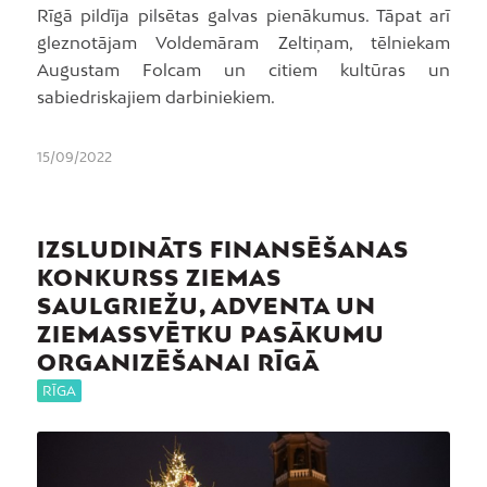
Rīgā pildīja pilsētas galvas pienākumus. Tāpat arī
gleznotājam Voldemāram Zeltiņam, tēlniekam
Augustam Folcam un citiem kultūras un
sabiedriskajiem darbiniekiem.
15/09/2022
IZSLUDINĀTS FINANSĒŠANAS
KONKURSS ZIEMAS
SAULGRIEŽU, ADVENTA UN
ZIEMASSVĒTKU PASĀKUMU
ORGANIZĒŠANAI RĪGĀ
RĪGA