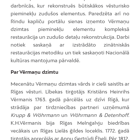
darbnīcās, kur rekonstruēs būtiskākos vēsturisko
pieminekļu zudušos elementus. Paredzēta arī no
Rindu kapliču portālu sienas izņemto Vērmaņu
dzimtas pieminekļu elementu kompleksā
restaurācija un zudušo detaļu rekonstrukcija. Darbi
notiek saskaņā ar izstrādāto zinātniskās
restaurācijas metodiku un tiek saskaņoti Nacionālā
kultūras mantojuma pārvaldē.
Par Vērmaņu dzimtu
Mecenātu Vērmaņu dzimtas vārds ir cieši saistīts ar
Rīgas vēsturi. Lībekas tirgotājs Kristiāns Heinrihs
Vērmanis 1763. gadā pārcēlās uz dzīvi Rīgā, kur
strādāja par tirdzniecības partneri uzņēmumā
Krupp & Wöhrmann
un
Wöhrmann & Detenhoff.
K.H.Vērmanis bija Rīgas Melngalvju biedrības
vecākais un Rīgas Lielās ģildes loceklis. 1772. gadā
tirgotājs aprecējās ar Annu Ģertrūdi Ēbeli. Pēc 1812.