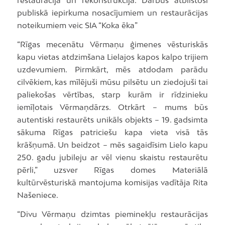
restaurācija un rekonstrukcija. Darbus atbilstoši
publiskā iepirkuma nosacījumiem un restaurācijas
noteikumiem veic SIA “Koka ēka”
“Rīgas mecenātu Vērmaņu ģimenes vēsturiskās
kapu vietas atdzimšana Lielajos kapos kalpo trijiem
uzdevumiem. Pirmkārt, mēs atdodam parādu
cilvēkiem, kas mīlējuši mūsu pilsētu un ziedojuši tai
paliekošas vērtības, starp kurām ir rīdzinieku
iemīļotais Vērmaņdārzs. Otrkārt – mums būs
autentiski restaurēts unikāls objekts – 19. gadsimta
sākuma Rīgas patriciešu kapa vieta visā tās
krāšņumā. Un beidzot – mēs sagaidīsim Lielo kapu
250. gadu jubileju ar vēl vienu skaistu restaurētu
pērli,” uzsver Rīgas domes Materiālā
kultūrvēsturiskā mantojuma komisijas vadītāja Rita
Našeniece.
“Divu Vērmaņu dzimtas pieminekļu restaurācijas