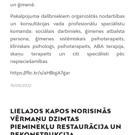
un ģimenē.
Pakalpojuma dalībniekiem organizētās nodarbības
un konsultācijas vada profesionālu speciālistu
komanda: sociālais darbinieks, ģimenes atbalsta
persona, ģimenes sistēmiskais psihoterapeits,
klīniskais psihologs, psihoterapeits, ABA terapija,
skaņu terapeits un citi speciālisti pēc
nepieciešamības.
https://flic.kr/s/aHBqjA7gar
16/09/2022
LIELAJOS KAPOS NORISINĀS
VĒRMAŅU DZIMTAS
PIEMINEKĻU RESTAURĀCIJA UN
REKONSTRUKCIJA