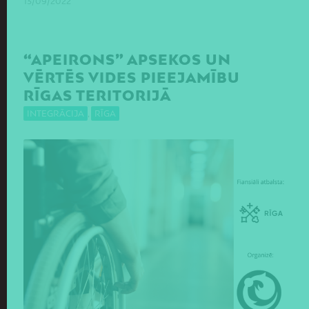
13/09/2022
“APEIRONS” APSEKOS UN
VĒRTĒS VIDES PIEEJAMĪBU
RĪGAS TERITORIJĀ
INTEGRĀCIJA
,
RĪGA