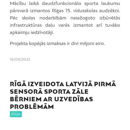
Mācību laikā daudzfunkcionālo sporta laukumu
pārsvarā izmantos Rīgas 75. vidusskolas audzēkņi.
Pēc skolas nodarbībām neiežogoto izbūvētās
infrastruktūras daļu varēs izmantot arī tuvāko
apkaimju iedzīvotāji.
Projekta kopējās izmaksas ir divi miljoni eiro.
16/09/2022
RĪGĀ IZVEIDOTA LATVIJĀ PIRMĀ
SENSORĀ SPORTA ZĀLE
BĒRNIEM AR UZVEDĪBAS
PROBLĒMĀM
RĪGA