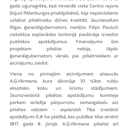
gada ugunsgrēka, kad visvairāk cieta Centra rajons
(bijusī Pēterburgas priekšpilsēta), bija nepieciešams
uzlabot pilsētnieku dzīves kvalitāti. Jaunieceltais
Rīgas ģenerālgubernators, marķīzs Filips Pauluči
cietokšņa esplanādes teritorijā piedāvāja izveidot
publiskos apstādījumus. Finansējums šim
projektam pilsētai nebija, tāpēc
ģenerālgubernators vērsās pie pilsētniekiem ar
aicinājumu ziedot.
Viena no pirmajām aicinājumam atsaucās
A.Ģ.Vērmane, kura dāvināja 10 tūkst. rubļu
eksotisko koku un krūmu stādījumiem.
Jaunizveidotā pilsētas apstādījumu komiteja
parkam ierādīja pārpurvotu zemesgabalu aiz
pilsētas vaļņiem – esplanādi. Tika izveidoti
apstādījumi 0,8 ha platībā, kas publikai tikai atvērti
1817. gada 8. jūnijā. A.Ģ.Vērmane pilsētai arī