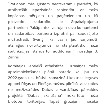
“Patlaban mēs gūstam neatsveramu pieredzi, kā
atbilstošāk iepazīstināt sabiedrību ar meža
kopšanas mērķiem un paņēmieniem un kā
pilnveidot sadarbību ar ārpakalpojumu
partneriem. Pakāpeniski vairojam savu kompetenci
un sadarbības partneru izpratni par saudzējošo
mežizstrādi. Svarīgi, ka esam jau saņēmuši
atzinīgus novērtējumus no starptautisko meža
sertifikācijas standartu auditoriem,” norādīja J.
Zariņš.
Komitejas iepriekš atbalstītās izmaiņas meža
apsaimniekošanas plānā paredz, ka jau no
2022.gada tiek būtiski samazināti koksnes ieguves
apjomi Rīgas un Pierīgas mežos, pilnībā atsakoties
no mežizstrādes Dabas aizsardzības pārvaldes
projektā “Dabas skaitīšana” nokartēto meža
biotopu teritorijās. Tāpat grozījumi nosaka