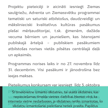
Projektu pieteicēji ir aicināti iesniegt Ziemas
saulgriežu, Adventa un Ziemassvētku programmai
tematiski un saturiski atbilstošus, daudzveidīgi un
mākslinieciski kvalitatīvus kultūras pasākumus
plašai mērķauditorijai, t.sk. ģimenēm, dažāda
vecuma bērniem un jauniešiem, kas īstenojami
publiskajā ārtelpā – publiskiem pasākumiem
atbilstošas norises vietās pilsētas centrālajā daļā
un apkaimēs.
Programmas norises laiks ir no 27. novembra līdz
31. decembrim. Visi pasākumi ir jānodrošina bez
ieejas maksas.
Pieteikumus konkursam var iesniegt līdz 3. oktobra
plkst. 12.00. Piedalīties un uz līdzfinansējuma
Šī tīmekļvietne izmanto sīkdatnes, tai skaitā sīkdatnes, kas
saņemšanu var pretendēt 12 mēnešus pirms
nepieciešamas tīmekļa vietnes darbībai. Ņemot vērā, ka
interneta vietne nedarbosies, ja sīkdatnes netiks izmantotas, šo
pieteikuma iesniegšanas reģistrēts komersants,
sīkdatņu izmantošanai piekrišana netiek prasīta. Papildus