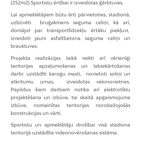
(252m2).Sportistu ērtībai ir izveidotas ģērbtuves.
Lai apmeklētājiem būtu ērti pārvietoties, stadionā,
uzbūvēti bruģakmens seguma celiņi, kā arī,
domājot par transportlīdzekļu ērtāku piekļuvi,
izveidoti jauni asfaltbetona seguma celiņi un
brauktuves.
Projekta realizācijas laikā veikti arī vērienīgi
teritorijas apzaļumošanas un labiekārtošanas
darbi: uzstādīti karogu masti, novietoti soliņi un
atkritumu urnas, izveidotas velonovietnes.
Papildus šiem darbiem notika arī elektrotīklu
projektēšana un izbūve, tai skaitā apgaismojuma
izbūve, nomainītas teritorijas norobežojošās
konstrukcijas un vārti.
Sportistu un apmeklētāju drošībai visā stadiona
teritorijā uzstādīta videonovērošanas sistēma.