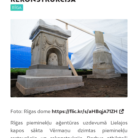
RĪGA
Foto: Rīgas dome
https://flic.kr/s/aHBqjA71ZH
Rīgas pieminekļu aģentūras uzdevumā Lielajos
kapos sākta Vērmaņu dzimtas pieminekļu