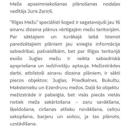
Meža apsaimniekošanas plānošanas nodaļas
vadītājs Juris Zariņš.
“Rīgas Mežu” speciālisti šogad ir sagatavojuši jau 16
ainavu dizaina plānus vērtīgajām mežu teritorijām.
Par sāktajiem un tuvākajā laikā īstenot
paredzētajiem plāniem jau sniegta informācija
sabiedrībai, pašvaldībām, bet par Rīgas teritorijā
esošo Juglas mežu ir veikta sabiedriskā
apspriešana un iedzīvotāju aptauja. Mežizstrādes
darbi, atbilstoši ainavu dizaina plāniem, ir sākti
piecos objektos: Juglas, Priedkalnes, Bukultu,
Makstenieku un Ezerdruvu mežos. Daļā šo objektu
mežizstrāde ir pabeigta, bet visās piecās vietās
notiek meža sakārtošana – zaru savākšana,
šķeldošana, ciršanas atlieku novākšana, celiņu
sakopšana, barjeru un soliņu, ja tas plānots,
uzstādīšana.