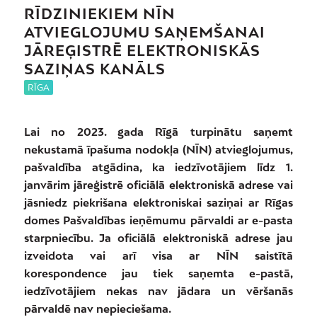
RĪDZINIEKIEM NĪN
ATVIEGLOJUMU SAŅEMŠANAI
JĀREĢISTRĒ ELEKTRONISKĀS
SAZIŅAS KANĀLS
RĪGA
Lai no 2023. gada Rīgā turpinātu saņemt
nekustamā īpašuma nodokļa (NĪN) atvieglojumus,
pašvaldība atgādina, ka iedzīvotājiem līdz 1.
janvārim jāreģistrē oficiālā elektroniskā adrese vai
jāsniedz piekrišana elektroniskai saziņai ar Rīgas
domes Pašvaldības ieņēmumu pārvaldi ar e-pasta
starpniecību. Ja oficiālā elektroniskā adrese jau
izveidota vai arī visa ar NĪN saistītā
korespondence jau tiek saņemta e-pastā,
iedzīvotājiem nekas nav jādara un vēršanās
pārvaldē nav nepieciešama.