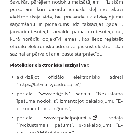
Savukārt pārējiem nodokļu maksātājiem – fiziskām
personām, kuri dažādu iemeslu dēļ nav aktīvi
elektroniskajā vidē, bet pretendē uz atvieglojumu
saņemšanu, ir pienākums līdz taksācijas gada 1.
janvārim iesniegt pārvaldē pamatotu iesniegumu,
kurā norādīti objektīvi iemesli, kas liedz reģistrēt
oficiālo elektronisko adresi vai piekrist elektroniskai
saziņai ar pārvaldi ar e-pasta starpniecību.
Pieteikties elektroniskai saziņai var:
aktivizējot oficiālo elektronisko adresi
“https://latvija.lv/eadress/reg”;
portālā “www.eriga.lv” sadaļā “Nekustamā
īpašuma nodoklis”, izmantojot pakalpojumu “E-
dokumentu iesniegums”;
portālā
www.epakalpojumi.lv
sadaļā
“”Nekustamais īpašums”, e-pakalpojums “E-
pasta un SMS pieteikums”