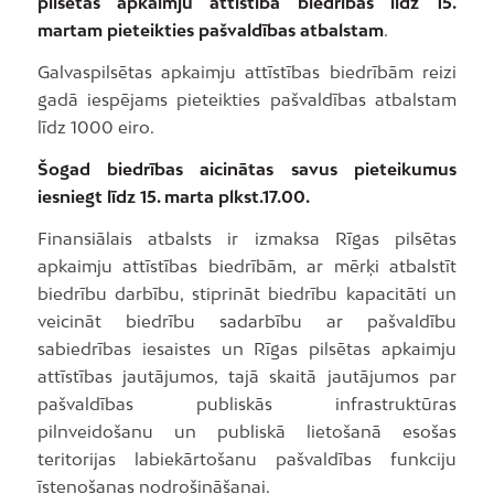
pilsētas apkaimju attīstība biedrības līdz 15.
martam pieteikties pašvaldības atbalstam
.
Galvaspilsētas apkaimju attīstības biedrībām reizi
gadā iespējams pieteikties pašvaldības atbalstam
līdz 1000 eiro.
Šogad biedrības aicinātas savus pieteikumus
iesniegt līdz 15. marta plkst.17.00.
Finansiālais atbalsts ir izmaksa Rīgas pilsētas
apkaimju attīstības biedrībām, ar mērķi atbalstīt
biedrību darbību, stiprināt biedrību kapacitāti un
veicināt biedrību sadarbību ar pašvaldību
sabiedrības iesaistes un Rīgas pilsētas apkaimju
attīstības jautājumos, tajā skaitā jautājumos par
pašvaldības publiskās infrastruktūras
pilnveidošanu un publiskā lietošanā esošas
teritorijas labiekārtošanu pašvaldības funkciju
īstenošanas nodrošināšanai.