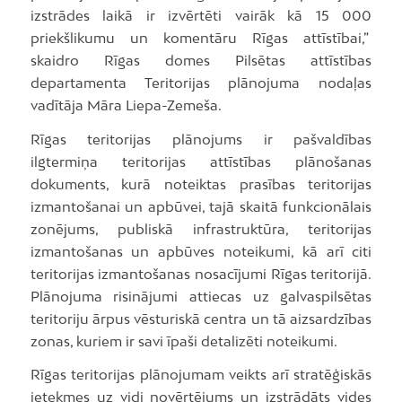
izstrādes laikā ir izvērtēti vairāk kā 15 000
priekšlikumu un komentāru Rīgas attīstībai,”
skaidro Rīgas domes Pilsētas attīstības
departamenta Teritorijas plānojuma nodaļas
vadītāja Māra Liepa-Zemeša.
Rīgas teritorijas plānojums ir pašvaldības
ilgtermiņa teritorijas attīstības plānošanas
dokuments, kurā noteiktas prasības teritorijas
izmantošanai un apbūvei, tajā skaitā funkcionālais
zonējums, publiskā infrastruktūra, teritorijas
izmantošanas un apbūves noteikumi, kā arī citi
teritorijas izmantošanas nosacījumi Rīgas teritorijā.
Plānojuma risinājumi attiecas uz galvaspilsētas
teritoriju ārpus vēsturiskā centra un tā aizsardzības
zonas, kuriem ir savi īpaši detalizēti noteikumi.
Rīgas teritorijas plānojumam veikts arī stratēģiskās
ietekmes uz vidi novērtējums un izstrādāts vides