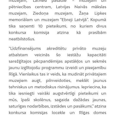
muzejam, “Latvieši pasaulē” – muzejam un
pētniecības centram, Latvijas Naivās mākslas
muzejam, Ziedoņa muzejam, Žaņa Lipkes
memoriālam un muzejam “Ebreji Latvijā”. Kopumā
tika saņemti 10 pieteikumi, no kuriem divus
konkursa komisija atzina kā prasībām
neatbilstošus.
“Līdzfinansējums akreditētu privāto muzeju
atbalstam veicinās šo iestāžu kapacitāti
sarežģītajos pēcpandēmijas apstākļos un sekmēs
jaunu izglītojošu programmu izveidi un pieejamību
Rīgā. Vienlaikus tas ir veids, ka mudināt privātajiem
muzejiem augt, pilnveidoties, meklēt jaunus
tehniskus un metodiskus risinājumus. Iepriecina, ka
tika iesniegti vairāki augstvērtīgi pieteikumi un
mūs, īpaši skolēnus, sagaida dažādas jaunas,
saturīgas nodarbības, izstādes un pasākumi,” atzina
konkursa komisijas locekle un Rīgas domes