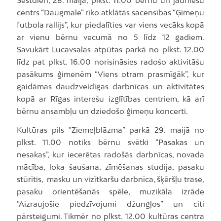
Sestdien, 28. maijā, plkst. 11.00 bērnu un jauniešu
centrs “Daugmale” rīko atklātās sacensības “Ģimeņu
futbola rallijs”, kur piedalīties var viens vecāks kopā
ar vienu bērnu vecumā no 5 līdz 12 gadiem.
Savukārt Lucavsalas atpūtas parkā no plkst. 12.00
līdz pat plkst. 16.00 norisināsies radošo aktivitāšu
pasākums ģimenēm “Viens otram prasmīgāk”, kur
gaidāmas daudzveidīgas darbnīcas un aktivitātes
kopā ar Rīgas interešu izglītības centriem, kā arī
bērnu ansambļu un dziedošo ģimeņu koncerti.
Kultūras pils “Ziemeļblāzma” parkā 29. maijā no
plkst. 11.00 notiks bērnu svētki “Pasakas un
nesakas”, kur iecerētas radošās darbnīcas, novada
mācība, loka šaušana, zīmēšanas studija, pasaku
stūrītis, masku un vizītkaršu darbnīca, šķēršļu trase,
pasaku orientēšanās spēle, muzikāla izrāde
“Aizraujošie piedzīvojumi džungļos” un citi
pārsteigumi. Tikmēr no plkst. 12.00 kultūras centra