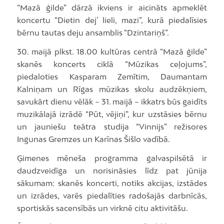
“Mazā ģilde” dārzā ikviens ir aicināts apmeklēt
koncertu “Dietin dej’ lieli, mazi”, kurā piedalīsies
bērnu tautas deju ansamblis “Dzintariņš”.
30. maijā plkst. 18.00 kultūras centrā “Mazā ģilde”
skanēs koncerts ciklā “Mūzikas ceļojums”,
piedaloties Kasparam Zemītim, Daumantam
Kalniņam un Rīgas mūzikas skolu audzēkņiem,
savukārt dienu vēlāk – 31. maijā – ikkatrs būs gaidīts
muzikālajā izrādē “Pūt, vējiņi”, kur uzstāsies bērnu
un jauniešu teātra studija “Vinnijs” režisores
Ingunas Gremzes un Karīnas Šišlo vadībā.
Ģimenes mēneša programma galvaspilsētā ir
daudzveidīga un norisināsies līdz pat jūnija
sākumam: skanēs koncerti, notiks akcijas, izstādes
un izrādes, varēs piedalīties radošajās darbnīcās,
sportiskās sacensībās un virknē citu aktivitāšu.