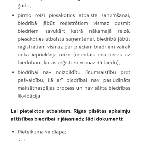
gadu;
pirmo reizi piesakoties atbalsta saņemšanai,
biedrībā jābūt reģistrētiem vismaz desmit
biedriem, savukārt katrā nākamajā reizē,
piesakoties atbalsta saņemšanai, biedrībā jābūt
reģistrētiem vismaz par pieciem biedriem vairāk
nekā iepriekšējā reizē (minētais neattiecas uz
biedrībām, kurās reģistrēti vismaz 35 biedri);
biedrībai nav neizpildītu līgumsaistību pret
pašvaldību, kā arī biedrībai nav pasludināts
maksātnespējas process un nav sākta biedrības
likvidācija.
Lai pieteiktos atbalstam, Rīgas pilsētas apkaimju
attīstības biedrībai ir jāiesniedz šādi dokumenti:
Pieteikuma veidlapa;