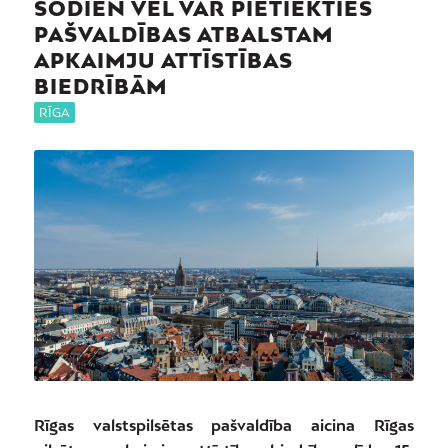
ŠODIEN VĒL VAR PIETIEKTIES
PAŠVALDĪBAS ATBALSTAM
APKAIMJU ATTĪSTĪBAS
BIEDRĪBĀM
RĪGA
Rīgas valstspilsētas pašvaldība aicina Rīgas