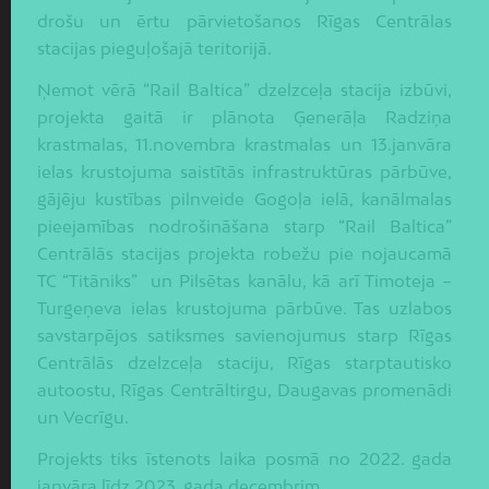
drošu un ērtu pārvietošanos Rīgas Centrālas
stacijas pieguļošajā teritorijā.
Ņemot vērā “Rail Baltica” dzelzceļa stacija izbūvi,
projekta gaitā ir plānota Ģenerāļa Radziņa
krastmalas, 11.novembra krastmalas un 13.janvāra
ielas krustojuma saistītās infrastruktūras pārbūve,
gājēju kustības pilnveide Gogoļa ielā, kanālmalas
pieejamības nodrošināšana starp “Rail Baltica”
Centrālās stacijas projekta robežu pie nojaucamā
TC “Titāniks” un Pilsētas kanālu, kā arī Timoteja –
Turgeņeva ielas krustojuma pārbūve. Tas uzlabos
savstarpējos satiksmes savienojumus starp Rīgas
Centrālās dzelzceļa staciju, Rīgas starptautisko
autoostu, Rīgas Centrāltirgu, Daugavas promenādi
un Vecrīgu.
Projekts tiks īstenots laika posmā no 2022. gada
janvāra līdz 2023. gada decembrim.