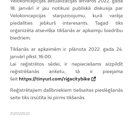
Velokoncepcijas aktualizācijas ietvaros 2022. gada
18. janvārī ir jau notikusi publiskā diskusija par
Velokoncepcijas starpziņojumu, kurā varēja
piedalīties jebkurš interesants. Tagad tiks
organizēta atsevišķa tikšanās ar apkaimju biedrību
biedriem.
Tikšanās ar apkaimēm ir plānota 2022. gada 24.
janvārī plkst. 16:00.
Lai reģistrētos sēdei, ir nepieciešams aizpildīt
reģistrēšanās anketu, tā ir pieejama
šeit
https://tinyurl.com/rigacitybike
Reģistrētajiem dalībniekiem tiešsaites pieslēgšanās
saite tiks izsūtīta īsi pirms tikšanās.
21/01/2022