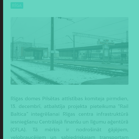
RĪGA
Rīgas domes Pilsētas attīstības komiteja pirmdien,
13. decembrī, atbalstīja projekta pieteikuma “Rail
Baltica” integrēšanai Rīgas centra infrastruktūrā
iesniegšanu Centrālajā finanšu un līgumu aģentūrā
(CFLA). Tā mērķis ir nodrošināt gājējiem,
velobraucējiem un sabiedriskajam transportam