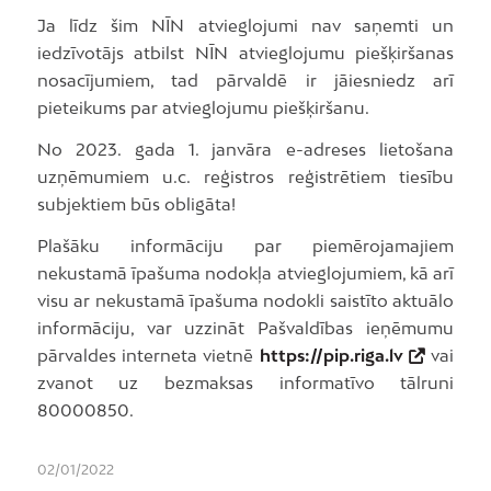
Ja līdz šim NĪN atvieglojumi nav saņemti un
iedzīvotājs atbilst NĪN atvieglojumu piešķiršanas
nosacījumiem, tad pārvaldē ir jāiesniedz arī
pieteikums par atvieglojumu piešķiršanu.
No 2023. gada 1. janvāra e-adreses lietošana
uzņēmumiem u.c. reģistros reģistrētiem tiesību
subjektiem būs obligāta!
Plašāku informāciju par piemērojamajiem
nekustamā īpašuma nodokļa atvieglojumiem, kā arī
visu ar nekustamā īpašuma nodokli saistīto aktuālo
informāciju, var uzzināt Pašvaldības ieņēmumu
pārvaldes interneta vietnē
https://pip.riga.lv
vai
zvanot uz bezmaksas informatīvo tālruni
80000850.
02/01/2022