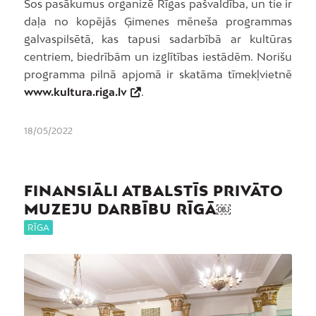
Šos pasākumus organizē Rīgas pašvaldība, un tie ir
daļa no kopējās Ģimenes mēneša programmas
galvaspilsētā, kas tapusi sadarbībā ar kultūras
centriem, biedrībām un izglītības iestādēm. Norišu
programma pilnā apjomā ir skatāma tīmekļvietnē
www.kultura.riga.lv
.
18/05/2022
FINANSIĀLI ATBALSTĪS PRIVĀTO
MUZEJU DARBĪBU RĪGĀ￼
RĪGA