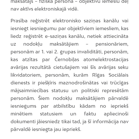
maksātājs – fiziska persona – objektīvu iemeslu dēļ
nav aktīvs elektroniskajā vidē.
Prasība reģistrēt elektronisko saziņas kanālu vai
iesniegt iesniegumu par objektīviem iemesliem, kas
liedz reģistrēt e-saziņas kanālu, netiek attiecināta
uz nodokļu maksātājiem – pensionāriem,
personām ar 1. vai 2. grupas invaliditāti, personām,
kas atzītas par Černobiļas atomelektrostacijas
avārijas rezultātā cietušajiem vai šīs avārijas seku
likvidatoriem, personām, kurām Rīgas Sociālais
dienests ir piešķīris maznodrošinātas vai trūcīgas
mājsaimniecības statusu un politiski represētām
personām. Šiem nodokļu maksātājiem pārvaldē
iesniegums par atbilstību kādam no iepriekš
minētiem statusiem un faktu apliecinoši
dokumenti jāiesniedz tikai tad, ja šī informācija nav
pārvaldē iesniegta jau iepriekš.