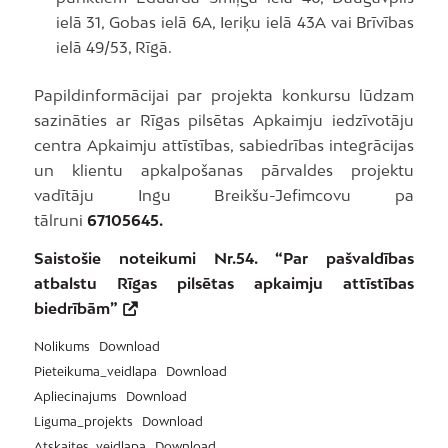
ielā 31, Gobas ielā 6A, Ieriķu ielā 43A vai Brīvības
ielā 49/53, Rīgā.
Papildinformācijai par projekta konkursu lūdzam
sazināties ar Rīgas pilsētas Apkaimju iedzīvotāju
centra Apkaimju attīstības, sabiedrības integrācijas
un klientu apkalpošanas pārvaldes projektu
vadītāju Ingu Breikšu-Jefimcovu pa
tālruni
67105645.
Saistošie noteikumi Nr.54. “Par pašvaldības
atbalstu Rīgas pilsētas apkaimju attīstības
biedrībām”
Nolikums
Download
Pieteikuma_veidlapa
Download
Apliecinajums
Download
Liguma_projekts
Download
Atskaites_veidlapa
Download