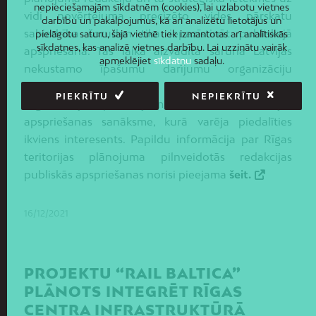
nepieciešamajām sīkdatnēm (cookies), lai uzlabotu vietnes
vidi novērtējuma precizēto vides pārskatu
darbību un pakalpojumus, kā arī analizētu lietotājus un
sabiedrība šoruden tika iepazīstināt publiskajā
pielāgotu saturu, šajā vietnē tiek izmantotas arī analītiskās
sīkdatnes, kas analizē vietnes darbību. Lai uzzinātu vairāk
apspriešanā. Tās laikā aizvadīta saruna Latvijas
apmeklējiet
sīkdatņu
sadaļu.
nekustamo īpašumu darījumu organizāciju
pārstāvjiem, apspriede ar Rīgas apkaimju
PIEKRĪTU
NEPIEKRĪTU
organizāciju pārstāvjiem, kā arī norisinājās
apspriešanas sanāksme, kurā varēja piedalīties
ikviens interesents. Papildu informācija par Rīgas
teritorijas plānojuma pilnveidotās redakcijas
publiskās apspriešanas norisi pieejama
šeit.
16/12/2021
PROJEKTU “RAIL BALTICA”
PLĀNOTS INTEGRĒT RĪGAS
CENTRA INFRASTRUKTŪRĀ