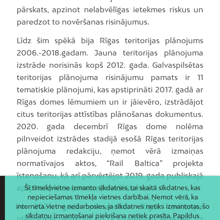
pārskats, apzinot nelabvēlīgas ietekmes riskus un
paredzot to novēršanas risinājumus.
Līdz šim spēkā bija Rīgas teritorijas plānojums
2006.-2018.gadam. Jauna teritorijas plānojuma
izstrāde norisinās kopš 2012. gada. Galvaspilsētas
teritorijas plānojuma risinājumu pamats ir 11
tematiskie plānojumi, kas apstiprināti 2017. gadā ar
Rīgas domes lēmumiem un ir jāievēro, izstrādājot
citus teritorijas attīstības plānošanas dokumentus.
2020. gada decembrī Rīgas dome nolēma
pilnveidot izstrādes stadijā esošā Rīgas teritorijas
plānojuma redakciju, ņemot vērā izmaiņas
normatīvajos aktos, “Rail Baltica” projekta
īstenošanu, kā arī pārvērtējot 2019. gada publiskajā
apspriešanā saņemtos priekšlikumus.
Šī tīmekļvietne izmanto sīkdatnes, tai skaitā sīkdatnes, kas
nepieciešamas tīmekļa vietnes darbībai. Ņemot vērā, ka
Ar 2021. gadā pilnveidoto Rīgas teritorijas
interneta vietne nedarbosies, ja sīkdatnes netiks izmantotas, šo
sīkdatņu izmantošanai piekrišana netiek prasīta. Papildus
plānojuma redakciju un tā stratēģiskā ietekmes uz