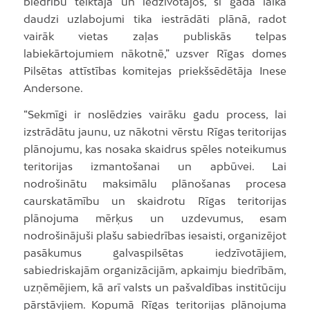
biedrību teiktajā un iedzīvotājos, šī gada laikā
daudzi uzlabojumi tika iestrādāti plānā, radot
vairāk vietas zaļas publiskās telpas
labiekārtojumiem nākotnē,” uzsver Rīgas domes
Pilsētas attīstības komitejas priekšsēdētāja Inese
Andersone.
“Sekmīgi ir noslēdzies vairāku gadu process, lai
izstrādātu jaunu, uz nākotni vērstu Rīgas teritorijas
plānojumu, kas nosaka skaidrus spēles noteikumus
teritorijas izmantošanai un apbūvei. Lai
nodrošinātu maksimālu plānošanas procesa
caurskatāmību un skaidrotu Rīgas teritorijas
plānojuma mērķus un uzdevumus, esam
nodrošinājuši plašu sabiedrības iesaisti, organizējot
pasākumus galvaspilsētas iedzīvotājiem,
sabiedriskajām organizācijām, apkaimju biedrībām,
uzņēmējiem, kā arī valsts un pašvaldības institūciju
pārstāvjiem. Kopumā Rīgas teritorijas plānojuma