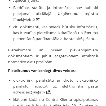
Apliecinājums;
Biedrības statūti, ja informācija nav publiski
pieejama oficiālajā
Uzņēmumu reģistra
tīmekļvietnē
.
citi dokumenti, kas sniedz būtisku informāciju,
kas ir svarīga pieteikuma izskatīšanā un lēmuma
pieņemšanā par finansiāla atbalsta piešķiršanu.
Pieteikumam un visiem pievienojamiem
dokumentiem ir jābūt sagatavotiem atbilstoši
normatīvo aktu prasībām.
Pieteikumus var iesniegt divos veidos:
elektroniski parakstītu ar drošu elektronisko
parakstu nosūtot uz elektroniskā pasta
adresi:
aic@riga.lv
;
klātienē kādā no Centra Klientu apkalpošanas
punktiem Eduarda Smiļģa ielā 46, Daugavpils