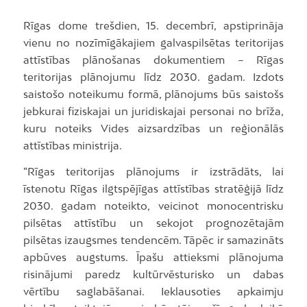
Rīgas dome trešdien, 15. decembrī, apstiprināja
vienu no nozīmīgākajiem galvaspilsētas teritorijas
attīstības plānošanas dokumentiem – Rīgas
teritorijas plānojumu līdz 2030. gadam. Izdots
saistošo noteikumu formā, plānojums būs saistošs
jebkurai fiziskajai un juridiskajai personai no brīža,
kuru noteiks Vides aizsardzības un reģionālās
attīstības ministrija.
“Rīgas teritorijas plānojums ir izstrādāts, lai
īstenotu Rīgas ilgtspējīgas attīstības stratēģijā līdz
2030. gadam noteikto, veicinot monocentrisku
pilsētas attīstību un sekojot prognozētajām
pilsētas izaugsmes tendencēm. Tāpēc ir samazināts
apbūves augstums. Īpašu attieksmi plānojuma
risinājumi paredz kultūrvēsturisko un dabas
vērtību saglabāšanai. Ieklausoties apkaimju