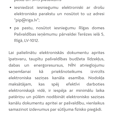
iesniedzot iesniegumu elektroniski ar drošu
elektronisko parakstu un nosūtot to uz adresi
“pip@riga.lv”;
pa pastu, nosūtot iesniegumu Rīgas domes
Pašvaldības ieņēmumu pārvaldei Terēzes ielā 5,
Rīgā, LV-1012.
Lai palielinātu elektroniskās dokumentu aprites
īpatsvaru, taupītu pašvaldības budžeta līdzekļus,
dabas un energoresursus, NĪN atvieglojumu
saņemšanai kā priekšnoteikums izvirzīts
elektroniska saziņas kanāla esamība. Nodokļa
maksātājam, kas spēj efektīvi darboties
elektroniskajā vidē, ir iespēja ar minimālu laika
patēriņu un pūlēm nodibināt elektronisko saziņas
kanālu dokumentu apritei ar pašvaldību, vienlaikus
samazinot izdevumus par sūtījuma fizisko piegādi.