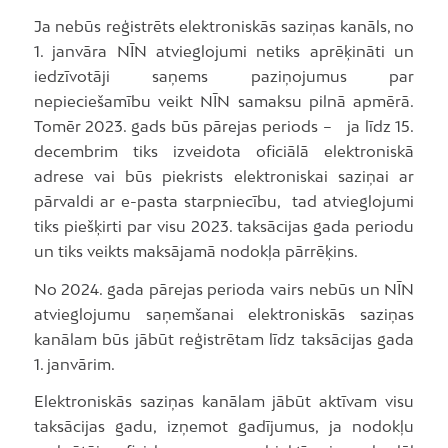
Ja nebūs reģistrēts elektroniskās saziņas kanāls, no
1. janvāra NĪN atvieglojumi netiks aprēķināti un
iedzīvotāji saņems paziņojumus par
nepieciešamību veikt NĪN samaksu pilnā apmērā.
Tomēr 2023. gads būs pārejas periods – ja līdz 15.
decembrim tiks izveidota oficiālā elektroniskā
adrese vai būs piekrists elektroniskai saziņai ar
pārvaldi ar e-pasta starpniecību, tad atvieglojumi
tiks piešķirti par visu 2023. taksācijas gada periodu
un tiks veikts maksājamā nodokļa pārrēķins.
No 2024. gada pārejas perioda vairs nebūs un NĪN
atvieglojumu saņemšanai elektroniskās saziņas
kanālam būs jābūt reģistrētam līdz taksācijas gada
1. janvārim.
Elektroniskās saziņas kanālam jābūt aktīvam visu
taksācijas gadu, izņemot gadījumus, ja nodokļu