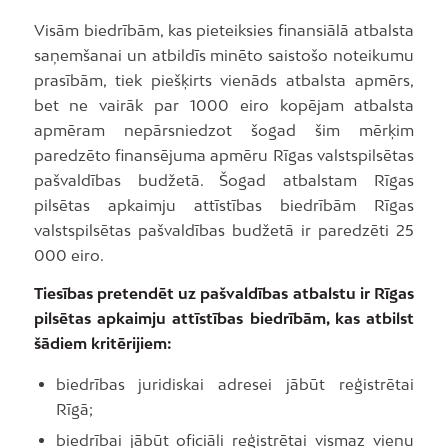
Visām biedrībām, kas pieteiksies finansiālā atbalsta
saņemšanai un atbildīs minēto saistošo noteikumu
prasībām, tiek piešķirts vienāds atbalsta apmērs,
bet ne vairāk par 1000 eiro kopējam atbalsta
apmēram nepārsniedzot šogad šim mērķim
paredzēto finansējuma apmēru Rīgas valstspilsētas
pašvaldības budžetā. Šogad atbalstam Rīgas
pilsētas apkaimju attīstības biedrībām Rīgas
valstspilsētas pašvaldības budžetā ir paredzēti 25
000 eiro.
Tiesības pretendēt uz pašvaldības atbalstu ir Rīgas
pilsētas apkaimju attīstības biedrībām, kas atbilst
šādiem kritērijiem:
biedrības juridiskai adresei jābūt reģistrētai
Rīgā;
biedrībai jābūt oficiāli reģistrētai vismaz vienu