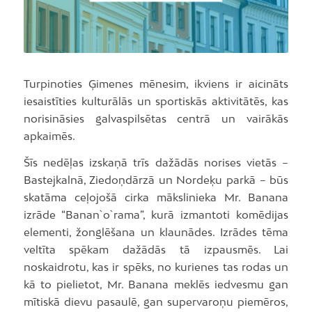
Turpinoties Ģimenes mēnesim, ikviens ir aicināts
iesaistīties kulturālās un sportiskās aktivitātēs, kas
norisināsies galvaspilsētas centrā un vairākās
apkaimēs.
Šīs nedēļas izskaņā trīs dažādās norises vietās –
Bastejkalnā, Ziedoņdārzā un Nordeķu parkā – būs
skatāma ceļojošā cirka mākslinieka Mr. Banana
izrāde “Banan`o`rama”, kurā izmantoti komēdijas
elementi, žonglēšana un klaunādes. Izrādes tēma
veltīta spēkam dažādās tā izpausmēs. Lai
noskaidrotu, kas ir spēks, no kurienes tas rodas un
kā to pielietot, Mr. Banana meklēs iedvesmu gan
mītiskā dievu pasaulē, gan supervaroņu piemēros,