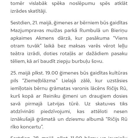
tomēr vislabāk spēka noslēpumu spēs atklāt
izrādes skatītāji.
Sestdien, 21. maijā, ģimenes ar bērniem būs gaidītas
Mazjumpravas muižas parkā Rumbulā un Bieriņu
apkaimes Akmens dārzā, kur pasākuma “Viens
otram tuvāk” laikā bez maksas varēs vērot leļļu
teātra izrādi, doties rotaļās ar dažādiem pasaku
tēliem, kā arī baudīt ziepju burbuļu šovu.
25. maijā plkst. 19.00 ģimenes būs gaidītas kultūras
pils “Ziemeļblāzma” Lielajā zālē, kur uzstāsies
iemīļotais bērnu grāmatas varonis lācēns Ričijs Rū,
kurš kopā ar Reiniku ģimeni un draugiem dosies
savā pirmajā Latvijas tūrē. Uz skatuves tiks
atdzīvināti piedzīvojumi, kas attēloti nesen
iznākušajā grāmatā un dziesmu albumā “Ričijs Rū
rīko koncertu”.