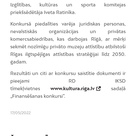
Izglītības, kultūras un sporta komitejas
priekšsēdētāja Iveta Ratinīka.
Konkursā piedalīties varēja juridiskas personas,
nevalstiskās organizācijas un privātas
komercsabiedrības, kas darbojas Rīgā, ar mērķi
sekmēt nozīmīgu privāto muzeju attīstību atbilstoši
Rīgas ilgtspējīgas attīstības stratēģijai līdz 2030.
gadam.
Rezultāti un citi ar konkursu saistītie dokumenti ir
pieejami RD IKSD
tīmekļvietnes
www.kultura.riga.lv
sadaļā
„Finansēšanas konkursi”.
17/05/2022