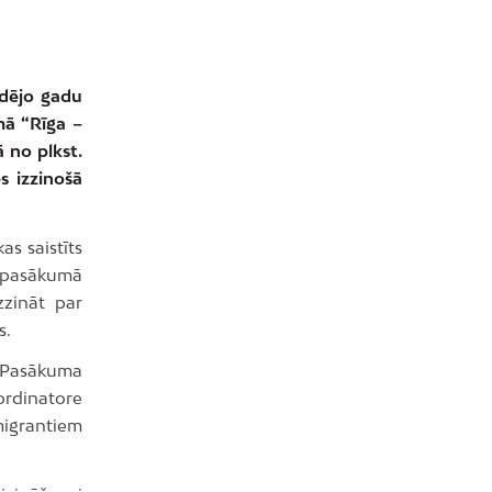
pēdējo gadu
mā “Rīga –
 no plkst.
s izzinošā
as saistīts
o pasākumā
zzināt par
s.
. Pasākuma
ordinatore
emigrantiem