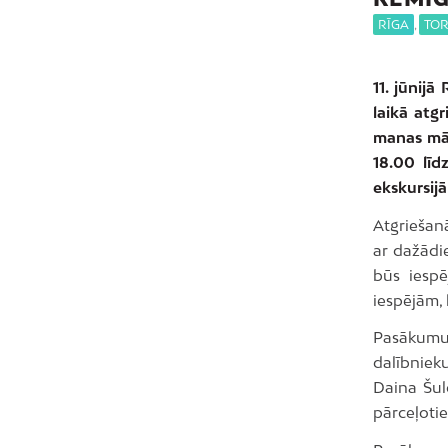
RĪGA
,
TO
11. jūnijā
laikā atg
manas māj
18.00 līd
ekskursijā
Atgriešanā
ar dažādi
būs iespē
iespējām, 
Pasākumu 
dalībniek
Daina Šulc
pārceļotie