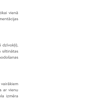
ikai vienā
mentācijas
dzīvokļi),
 siltinātas
 nodošanas
 vairākiem
ts ar vienu
ela izmēra