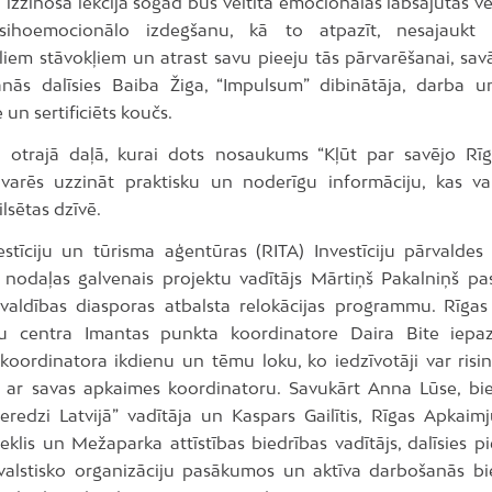
izzinošā lekcijā šogad būs veltīta emocionālās labsajūtas ve
ihoemocionālo izdegšanu, kā to atpazīt, nesajaukt 
iem stāvokļiem un atrast savu pieeju tās pārvarēšanai, sav
nās dalīsies Baiba Žiga, “Impulsum” dibinātāja, darba u
e un sertificiēts koučs.
otrajā daļā, kurai dots nosaukums “Kļūt par savējo Rīg
, varēs uzzināt praktisku un noderīgu informāciju, kas va
ilsētas dzīvē.
estīciju un tūrisma aģentūras (RITA) Investīciju pārvaldes I
s nodaļas galvenais projektu vadītājs Mārtiņš Pakalniņš pas
valdības diasporas atbalsta relokācijas programmu. Rīga
ju centra Imantas punkta koordinatore Daira Bite iepaz
koordinatora ikdienu un tēmu loku, ko iedzīvotāji var risinā
s ar savas apkaimes koordinatoru. Savukārt Anna Lūse, bie
ieredzi Latvijā” vadītāja un Kaspars Gailītis, Rīgas Apkaimj
eklis un Mežaparka attīstības biedrības vadītājs, dalīsies p
valstisko organizāciju pasākumos un aktīva darbošanās bi