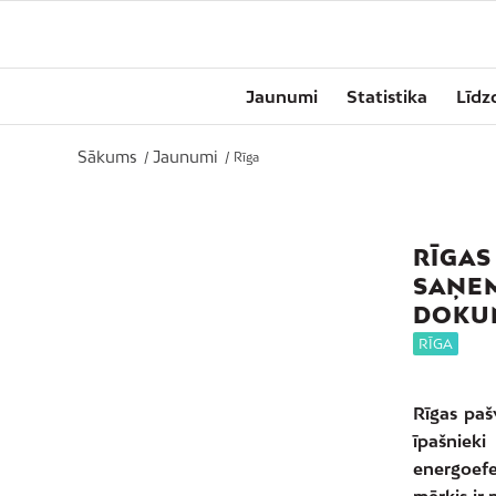
Jaunumi
Statistika
Līdz
Sākums
Jaunumi
/
/
Rīga
RĪGAS
SAŅE
DOKUM
RĪGA
Rīgas paš
īpašniek
energoefe
mērķis ir