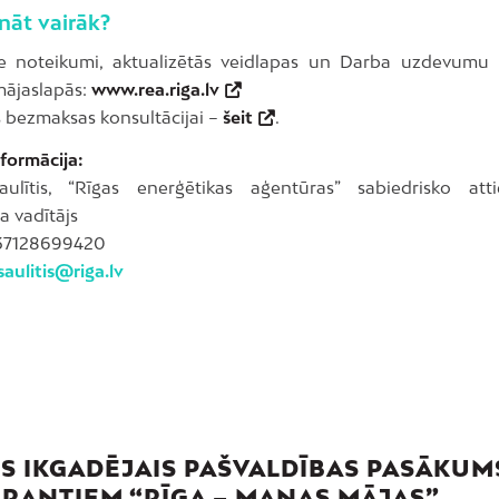
nāt vairāk?
ie noteikumi, aktualizētās veidlapas un Darba uzdevumu 
mājaslapās:
www.rea.riga.lv
s bezmaksas konsultācijai –
šeit
.
formācija:
aulītis, “Rīgas enerģētikas aģentūras” sabiedrisko att
a vadītājs
+37128699420
saulitis@riga.lv
S IKGADĒJAIS PAŠVALDĪBAS PASĀKUM
RANTIEM “RĪGA – MANAS MĀJAS”