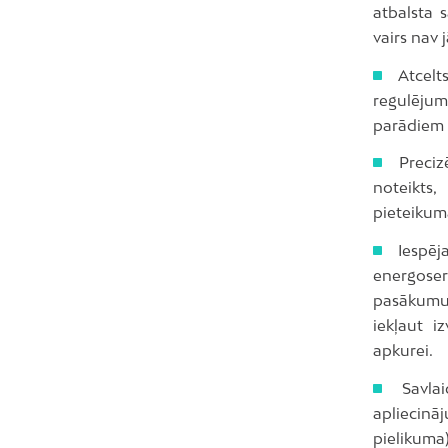
atbalsta 
vairs nav 
Atcelts
regulējum
parādiem 
Preciz
noteikts
pieteikum
Iespēja
energoser
pasākumu 
iekļaut i
apkurei.
Savlaic
apliecinā
pielikuma