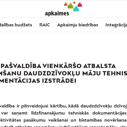
dalības budžets
RAIC
Apkaimju biedrības
Integrācij
 PAŠVALDĪBA VIENKĀRŠO ATBALSTA
MŠANU DAUDZDZĪVOKĻU MĀJU TEHNI
ENTĀCIJAS IZSTRĀDEI
valdība ir pilnveidojusi kārtību, kādā daudzdzīvokļu dzīv
i var saņemt līdzfinansējumu tehniskās dokumentācijas 
ktivitātes pasākumu veikšanai un bīstamības novēršana
 padarīt atbalsta saņemšanu iedzīvotājiem saprotamāku, ela