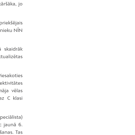
āršāka, jo
riekšējais
šnieku NĪN
 skaidrāk
ualizētas
iesakoties
ktivitātes
māja vēlas
az C klasi
eciālista)
c jaunā 6.
šanas. Tas