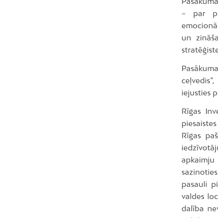
Pasākuma 
– par ps
emocionāl
un zināša
stratēģist
Pasākuma 
ceļvedis”
iejusties p
Rīgas Inv
piesaiste
Rīgas paš
iedzīvotā
apkaimju 
sazinotie
pasauli p
valdes loc
dalība ne