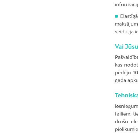
informāci
Elastīg
maksājumā
veidu, ja 
Vai Jūs
Pašvaldīb
kas nodota
pēdējo 10
gada apkur
Tehniska
Iesniegum
failiem, t
drošu ele
pielikumie