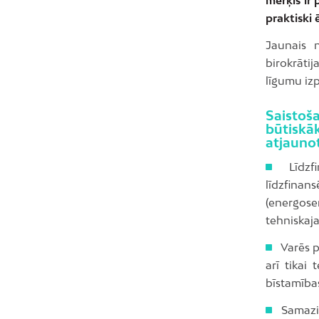
praktiski 
Jaunais 
birokrātij
līgumu izp
Saistoš
būtisk
atjauno
Līdzfi
līdzfin
(energose
tehniskaja
Varēs pi
arī tikai
bīstamība
Samazin