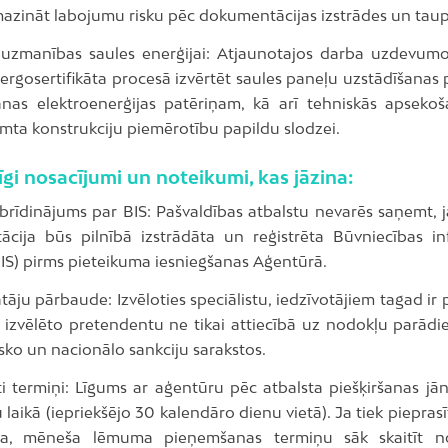
mazināt labojumu risku pēc dokumentācijas izstrādes un taupī
uzmanības saules enerģijai: Atjaunotajos darba uzdevumo
ergosertifikāta procesā izvērtēt saules paneļu uzstādīšanas
anas elektroenerģijas patēriņam, kā arī tehniskās apsekoš
umta konstrukciju piemērotību papildu slodzei.
rīgi nosacījumi un noteikumi, kas jāzina:
 brīdinājums par BIS: Pašvaldības atbalstu nevarēs saņemt, j
cija būs pilnībā izstrādāta un reģistrēta Būvniecības in
BIS) pirms pieteikuma iesniegšanas Aģentūrā.
tāju pārbaude: Izvēloties speciālistu, iedzīvotājiem tagad i
 izvēlēto pretendentu ne tikai attiecībā uz nodokļu parādie
sko un nacionālo sankciju sarakstos.
ti termiņi: Līgums ar aģentūru pēc atbalsta piešķiršanas jā
laikā (iepriekšējo 30 kalendāro dienu vietā). Ja tiek piepras
ija, mēneša lēmuma pieņemšanas termiņu sāk skaitīt n