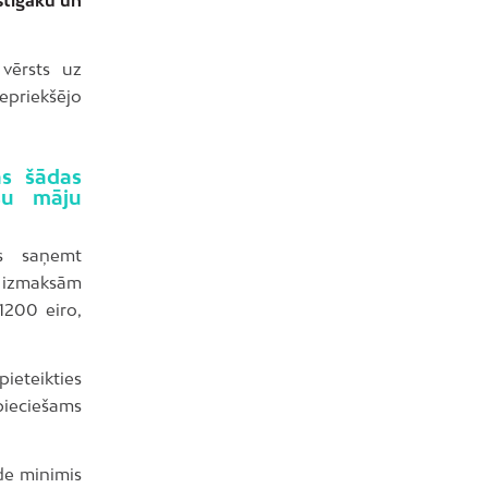
vērsts uz
iepriekšējo
as šādas
su māju
s saņemt
izmaksām
1200 eiro,
pieteikties
pieciešams
de minimis