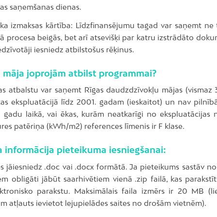
jas saņemšanas dienas.
āka izmaksas kārtība: Līdzfinansējumu tagad var saņemt ne t
 procesa beigās, bet arī atsevišķi par katru izstrādāto doku
iedzīvotāji iesniedz atbilstošus rēķinus.
u māja joprojām atbilst programmai?
as atbalstu var saņemt Rīgas daudzdzīvokļu mājas (vismaz 3 
s ekspluatācijā līdz 2001. gadam (ieskaitot) un nav pilnībā
 gadu laikā, vai ēkas, kurām neatkarīgi no ekspluatācijas
es patēriņa (kWh/m2) references līmenis ir F klase.
 informācija pieteikuma iesniegšanai:
s jāiesniedz .doc vai .docx formātā. Ja pieteikums sastāv no
iem obligāti jābūt saarhivētiem vienā .zip failā, kas parakstī
ktronisko parakstu. Maksimālais faila izmērs ir 20 MB (li
m atļauts ievietot lejupielādes saites no drošām vietnēm).