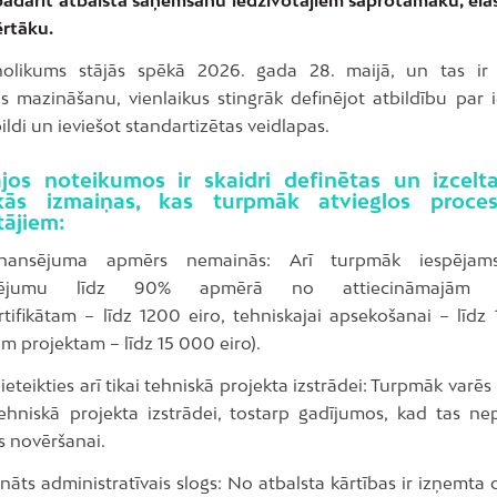
ērtāku.
nolikums stājās spēkā 2026. gada 28. maijā, un tas ir 
as mazināšanu, vienlaikus stingrāk definējot atbildību par 
ildi un ieviešot standartizētas veidlapas.
ajos noteikumos ir skaidri definētas un izcelt
ākās izmaiņas, kas turpmāk atvieglos proce
tājiem:
nansējuma apmērs nemainās: Arī turpmāk iespējam
ansējumu līdz 90% apmērā no attiecināmajām 
rtifikātam – līdz 1200 eiro, tehniskajai apsekošanai – līdz 
m projektam – līdz 15 000 eiro).
eteikties arī tikai tehniskā projekta izstrādei: Turpmāk varēs 
 tehniskā projekta izstrādei, tostarp gadījumos, kad tas ne
s novēršanai.
āts administratīvais slogs: No atbalsta kārtības ir izņemta 