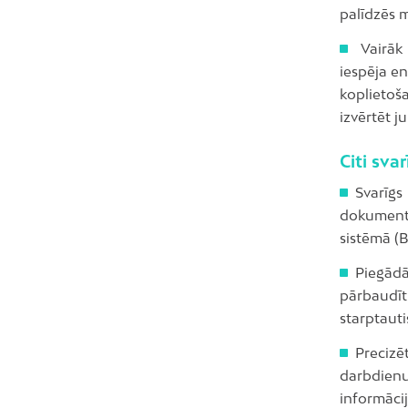
palīdzēs 
Vairāk 
iespēja en
koplietoš
izvērtēt j
Citi sva
Svarīgs
dokumentā
sistēmā (
Piegādā
pārbaudīt
starptauti
Precizē
darbdienu 
informāc