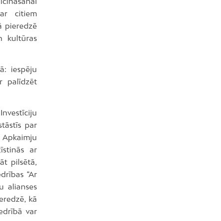
icināšanai
ar citiem
ā pieredzē
n kultūras
ā: iespēju
r palīdzēt
nvestīciju
tāstīs par
s Apkaimju
īstinās ar
t pilsētā,
drības “Ar
u alianses
ieredzē, kā
edrībā var