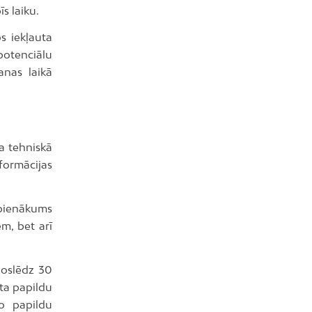
s laiku.
s iekļauta
 potenciālu
anas laikā
a tehniskā
formācijas
r pienākums
m, bet arī
noslēdz 30
īta papildu
o papildu