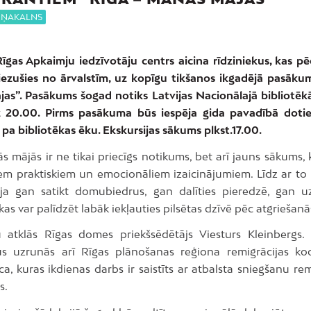
RŅAKALNS
 Rīgas Apkaimju iedzīvotāju centrs aicina rīdziniekus, kas 
riezušies no ārvalstīm, uz kopīgu tikšanos ikgadējā pasāku
as”. Pasākums šogad notiks Latvijas Nacionālajā bibliotēkā
z 20.00. Pirms pasākuma būs iespēja gida pavadībā dotie
 pa bibliotēkas ēku. Ekskursijas sākums plkst.17.00.
s mājās ir ne tikai priecīgs notikums, bet arī jauns sākums, k
em praktiskiem un emocionāliem izaicinājumiem. Līdz ar t
ja gan satikt domubiedrus, gan dalīties pieredzē, gan u
kas var palīdzēt labāk iekļauties pilsētas dzīvē pēc atgriešanā
atklās Rīgas domes priekšsēdētājs Viesturs Kleinbergs
us uzrunās arī Rīgas plānošanas reģiona remigrācijas ko
a, kuras ikdienas darbs ir saistīts ar atbalsta sniegšanu r
s.