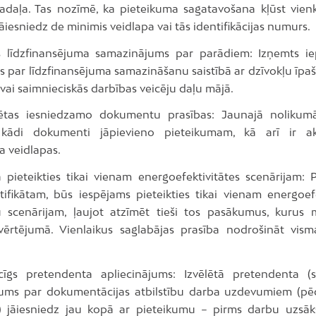
sadaļa. Tas nozīmē, ka pieteikuma sagatavošana kļūst vienk
jāiesniedz de minimis veidlapa vai tās identifikācijas numurs.
 līdzfinansējuma samazinājums par parādiem: Izņemts iep
s par līdzfinansējuma samazināšanu saistībā ar dzīvokļu īpa
vai saimnieciskās darbības veicēju daļu mājā.
ētas iesniedzamo dokumentu prasības: Jaunajā nolikumā
, kādi dokumenti jāpievieno pieteikumam, kā arī ir akt
a veidlapas.
 pieteikties tikai vienam energoefektivitātes scenārijam: P
tifikātam, būs iespējams pieteikties tikai vienam energoefe
scenārijam, ļaujot atzīmēt tieši tos pasākumus, kurus 
zvērtējumā. Vienlaikus saglabājas prasība nodrošināt vism
īgs pretendenta apliecinājums: Izvēlētā pretendenta (sp
jums par dokumentācijas atbilstību darba uzdevumiem (pē
) jāiesniedz jau kopā ar pieteikumu – pirms darbu uzsāk