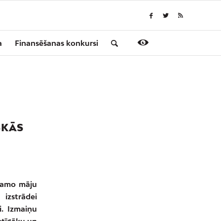
a
Finansēšanas konkursi
SKĀS
ojamo māju
izstrādei
i. Izmaiņu
stīgāku un