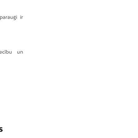
paraugi ir
iecību un
S