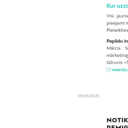
Kur uzzi
Visi jaun
pieejami 
Pieteiktie
Papildu in
Mārcis S
mārketing
tālrunis 
marcis.
09/06/2026
NOTIK
REMIG