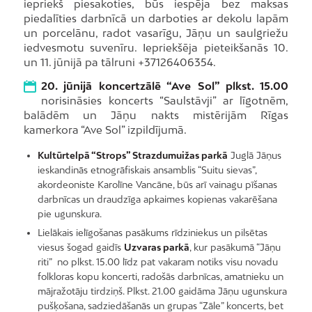
iepriekš piesakoties, būs iespēja bez maksas
piedalīties darbnīcā un darboties ar dekolu lapām
un porcelānu, radot vasarīgu, Jāņu un saulgriežu
iedvesmotu suvenīru. Iepriekšēja pieteikšanās 10.
un 11. jūnijā pa tālruni +37126406354.
20. jūnijā koncertzālē “Ave Sol” plkst. 15.00
norisināsies koncerts “Saulstāvji” ar līgotnēm,
balādēm un Jāņu nakts mistērijām Rīgas
kamerkora “Ave Sol” izpildījumā.
Kultūrtelpā “Strops” Strazdumuižas parkā
Juglā Jāņus
ieskandinās etnogrāfiskais ansamblis “Suitu sievas”,
akordeoniste Karolīne Vancāne, būs arī vainagu pīšanas
darbnīcas un draudzīga apkaimes kopienas vakarēšana
pie ugunskura.
Lielākais ielīgošanas pasākums rīdziniekus un pilsētas
viesus šogad gaidīs
Uzvaras parkā
, kur pasākumā “Jāņu
riti” no plkst. 15.00 līdz pat vakaram notiks visu novadu
folkloras kopu koncerti, radošās darbnīcas, amatnieku un
mājražotāju tirdziņš. Plkst. 21.00 gaidāma Jāņu ugunskura
pušķošana, sadziedāšanās un grupas “Zāle” koncerts, bet