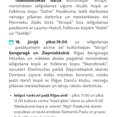
filiālbibliotēkas dārza
kultūrtelpā “Strops”
norisināsies ielīgošanas uguns rituāls kopā ar
folkloras kopu “Delve”. Pasākuma laikā darbosies
vainagu pīšanas darbnīca un meistarklases. Arī
Pļavnieku Zaļās birzs “Stropā” būs ielīgošanas
pasākums ar Laumu Matuli, folkloras kopām “Kokle”
un “Tarkšķi”.
18. jūnijā plkst.19.00
uz ielīgošanas
pasākumiem aicina arī kultūrtelpas “Stropi”
Ķengaragā un Ziepniekkalnā
. Rīgas Ķengaraga
Mūzikas un mākslas skolas pagalmā norisināsies
ielīgošana kopā ar folkloras kopu “Skandinieki”,
savukārt Ēbelmuižas parkā Ziepniekkalnā skanēs
Dzintara Lipora kokļu mūzikas koncerts, notiks
jestri danči kopā ar Rīgas Danču klubu, vainagu
pīšanas meistarklases un latvju rakstu darbnīcas.
Ielīgot varēs arī pašā Rīgas sirdī
– plkst. 11.00 un plkst.
12.00 kultūras centra “Mazā ģilde” dārzā un plkst.13.00
Rātslaukumā kopā ar orķestri “Rīgā”. Pasākumā skanēs
populāras un tautā iemīļotas Raimonda Paula un grupas