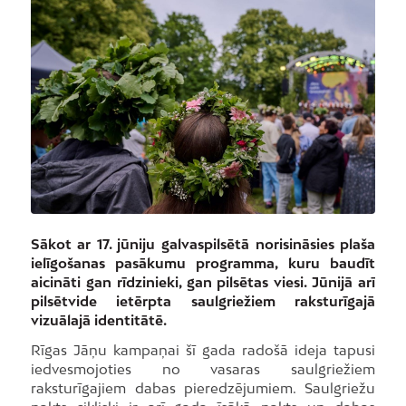
Sākot ar 17. jūniju galvaspilsētā norisināsies plaša
ielīgošanas pasākumu programma, kuru baudīt
aicināti gan rīdzinieki, gan pilsētas viesi. Jūnijā arī
pilsētvide ietērpta saulgriežiem raksturīgajā
vizuālajā identitātē.
Rīgas Jāņu kampaņai šī gada radošā ideja tapusi
iedvesmojoties no vasaras saulgriežiem
raksturīgajiem dabas pieredzējumiem. Saulgriežu