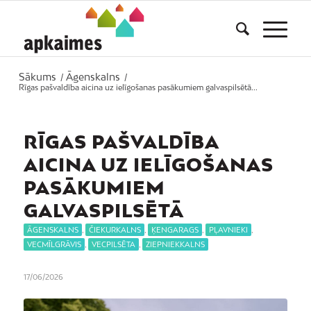
Sākums
Āgenskalns
/
/
Rīgas pašvaldība aicina uz ielīgošanas pasākumiem galvaspilsētā...
RĪGAS PAŠVALDĪBA
AICINA UZ IELĪGOŠANAS
PASĀKUMIEM
GALVASPILSĒTĀ
ĀGENSKALNS
,
ČIEKURKALNS
,
ĶENGARAGS
,
PĻAVNIEKI
,
VECMĪLGRĀVIS
,
VECPILSĒTA
,
ZIEPNIEKKALNS
17/06/2026