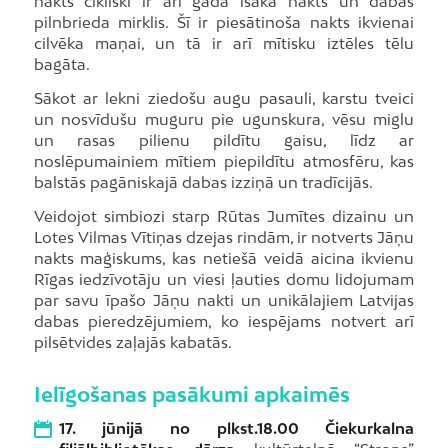
nakts cikliski ir arī gada īsākā nakts un dabas
pilnbrieda mirklis. Šī ir piesātinoša nakts ikvienai
cilvēka maņai, un tā ir arī mītisku iztēles tēlu
bagāta.
Sākot ar lekni ziedošu augu pasauli, karstu tveici
un nosvīdušu muguru pie ugunskura, vēsu miglu
un rasas pilienu pildītu gaisu, līdz ar
noslēpumainiem mītiem piepildītu atmosfēru, kas
balstās pagāniskajā dabas izziņā un tradīcijās.
Veidojot simbiozi starp Rūtas Jumītes dizainu un
Lotes Vilmas Vītiņas dzejas rindām, ir notverts Jāņu
nakts maģiskums, kas netiešā veidā aicina ikvienu
Rīgas iedzīvotāju un viesi ļauties domu lidojumam
par savu īpašo Jāņu nakti un unikālajiem Latvijas
dabas pieredzējumiem, ko iespējams notvert arī
pilsētvides zaļajās kabatās.
Ielīgošanas pasākumi apkaimēs
17. jūnijā no plkst.18.00 Čiekurkalna