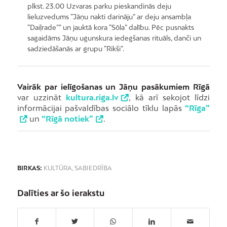
plkst. 23.00 Uzvaras parku pieskandinās deju
lieluzvedums “Jāņu nakti darināju” ar deju ansambļa
“Daiļrade”” un jauktā kora “Sōla” dalību. Pēc pusnakts
sagaidāms Jāņu ugunskura iedegšanas rituāls, danči un
sadziedāšanās ar grupu “Rikši”.
Vairāk par ielīgošanas un Jāņu pasākumiem Rīgā
var uzzināt
kultura.riga.lv
, kā arī sekojot līdzi
informācijai pašvaldības sociālo tīklu lapās
“Rīga”
un
“Rīgā notiek”
.
BIRKAS:
KULTŪRA
,
SABIEDRĪBA
Dalīties ar šo ierakstu