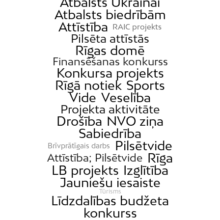
Atbalsts Ukrainai
Atbalsts biedrībām
Attīstība
RAIC projekts
Pilsēta attīstās
Rīgas domē
Finansēšanas konkurss
Konkursa projekts
Rīgā notiek
Sports
Vide
Veselība
Projekta aktivitāte
Drošība
NVO ziņa
Sabiedrība
Pilsētvide
Brīvprātīgais darbs
Rīga
Attīstība; Pilsētvide
LB projekts
Izglītība
Jauniešu iesaiste
Tūrisms
Līdzdalības budžeta
konkurss