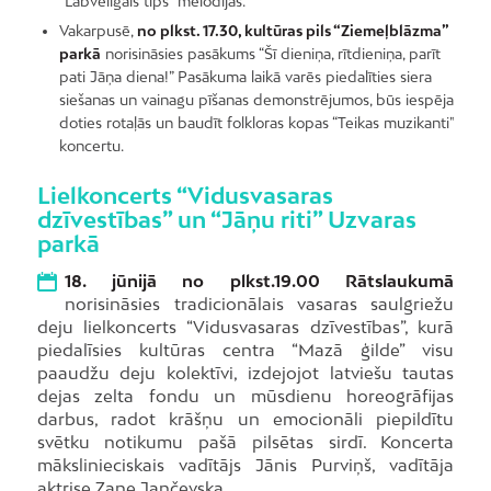
“Labvēlīgais tips” melodijas.
Vakarpusē,
no plkst. 17.30, kultūras pils “Ziemeļblāzma”
parkā
norisināsies pasākums “Šī dieniņa, rītdieniņa, parīt
pati Jāņa diena!” Pasākuma laikā varēs piedalīties siera
siešanas un vainagu pīšanas demonstrējumos, būs iespēja
doties rotaļās un baudīt folkloras kopas “Teikas muzikanti”
koncertu.
Lielkoncerts “Vidusvasaras
dzīvestības” un “Jāņu riti” Uzvaras
parkā
18. jūnijā no plkst.19.00 Rātslaukumā
norisināsies tradicionālais vasaras saulgriežu
deju lielkoncerts “Vidusvasaras dzīvestības”, kurā
piedalīsies kultūras centra “Mazā ģilde” visu
paaudžu deju kolektīvi, izdejojot latviešu tautas
dejas zelta fondu un mūsdienu horeogrāfijas
darbus, radot krāšņu un emocionāli piepildītu
svētku notikumu pašā pilsētas sirdī. Koncerta
mākslinieciskais vadītājs Jānis Purviņš, vadītāja
aktrise Zane Jančevska.