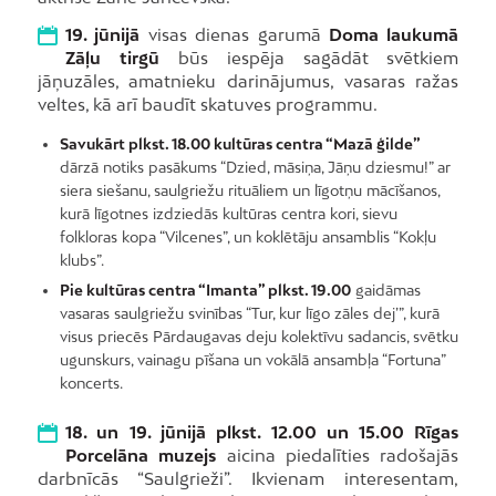
19. jūnijā
visas dienas garumā
Doma laukumā
Zāļu tirgū
būs iespēja sagādāt svētkiem
jāņuzāles, amatnieku darinājumus, vasaras ražas
veltes, kā arī baudīt skatuves programmu.
Savukārt plkst. 18.00 kultūras centra “Mazā ģilde”
dārzā notiks pasākums “Dzied, māsiņa, Jāņu dziesmu!” ar
siera siešanu, saulgriežu rituāliem un līgotņu mācīšanos,
kurā līgotnes izdziedās kultūras centra kori, sievu
folkloras kopa “Vilcenes”, un koklētāju ansamblis “Kokļu
klubs”.
Pie kultūras centra “Imanta” plkst. 19.00
gaidāmas
vasaras saulgriežu svinības “Tur, kur līgo zāles dej’”, kurā
visus priecēs Pārdaugavas deju kolektīvu sadancis, svētku
ugunskurs, vainagu pīšana un vokālā ansambļa “Fortuna”
koncerts.
18. un 19. jūnijā plkst. 12.00 un 15.00 Rīgas
Porcelāna muzejs
aicina piedalīties radošajās
darbnīcās “Saulgrieži”. Ikvienam interesentam,