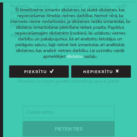
Projekta mērķis ir nosakot apkaimes, radīt
Šī tīmekļvietne izmanto sīkdatnes, tai skaitā sīkdatnes, kas
priekšnoteikumus līdzsvarotas sociāli –
nepieciešamas tīmekļa vietnes darbībai. Ņemot vērā, ka
ekonomiskās un telpiskās politikas ieviešanai Rīgas
interneta vietne nedarbosies, ja sīkdatnes netiks izmantotas, šo
pilsētas administratīvajā teritorijā.
sīkdatņu izmantošanai piekrišana netiek prasīta. Papildus
nepieciešamajām sīkdatnēm (cookies), lai uzlabotu vietnes
Piekļūstamības paziņojums
darbību un pakalpojumus, kā arī analizētu lietotājus un
pielāgotu saturu, šajā vietnē tiek izmantotas arī analītiskās
sīkdatnes, kas analizē vietnes darbību. Lai uzzinātu vairāk
apmeklējiet
sīkdatņu
sadaļu.
PIEKRĪTU
NEPIEKRĪTU
JAUNUMI E-PASTĀ
Piesakies un saņem jaunāko informāciju savā e-pastā!