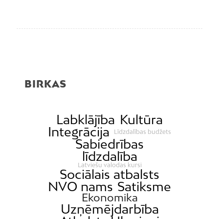
BIRKAS
Labklājība
Kultūra
Integrācija
Līdzdalības budžets
Sabiedrības
līdzdalība
Latviešu valodas kursi
Sociālais atbalsts
NVO nams
Satiksme
Ekonomika
Uzņēmējdarbība