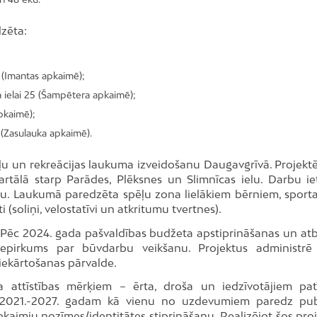
zēta:
 (Imantas apkaimē);
a ielai 25 (Šampētera apkaimē);
apkaimē);
 (Zasulauka apkaimē).
ēļu un rekreācijas laukuma izveidošanu Daugavgrīvā. Projekt
rtālā starp Parādes, Plēksnes un Slimnīcas ielu. Darbu ie
tu. Laukumā paredzēta spēļu zona lielākiem bērniem, sport
 (soliņi, velostatīvi un atkritumu tvertnes).
Pēc 2024. gada pašvaldības budžeta apstiprināšanas un atbi
 iepirkums par būvdarbu veikšanu. Projektus administrē
biekārtošanas pārvalde.
miņa attīstības mērķiem – ērta, droša un iedzīvotājiem pa
ma 2021.-2027. gadam kā vienu no uzdevumiem paredz pub
kaimju nozīmes/identitātes stiprināšanu. Realizējot šos proj