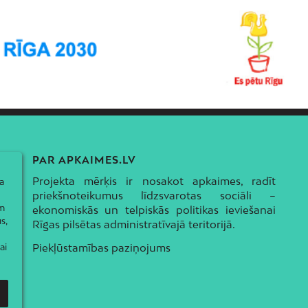
PAR APKAIMES.LV
Projekta mērķis ir nosakot apkaimes, radīt
a
priekšnoteikumus līdzsvarotas sociāli –
ām
ekonomiskās un telpiskās politikas ieviešanai
s,
Rīgas pilsētas administratīvajā teritorijā.
Piekļūstamības paziņojums
ai