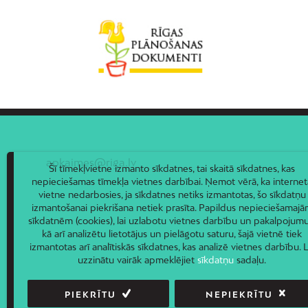
apkaimes@riga.lv
Šī tīmekļvietne izmanto sīkdatnes, tai skaitā sīkdatnes, kas
nepieciešamas tīmekļa vietnes darbībai. Ņemot vērā, ka internet
vietne nedarbosies, ja sīkdatnes netiks izmantotas, šo sīkdatņu
izmantošanai piekrišana netiek prasīta. Papildus nepieciešamaj
sīkdatnēm (cookies), lai uzlabotu vietnes darbību un pakalpojumu
kā arī analizētu lietotājus un pielāgotu saturu, šajā vietnē tiek
izmantotas arī analītiskās sīkdatnes, kas analizē vietnes darbību. L
uzzinātu vairāk apmeklējiet
sīkdatņu
sadaļu.
PIEKRĪTU
NEPIEKRĪTU