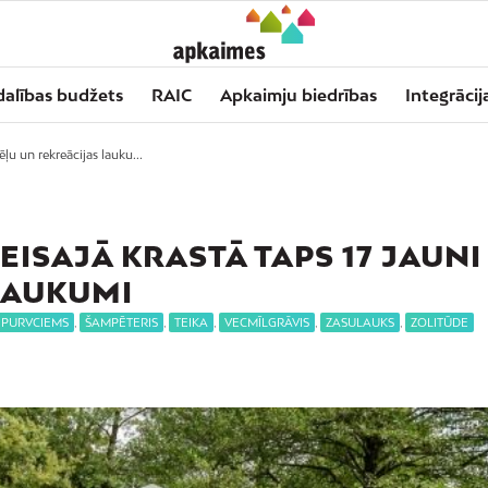
dalības budžets
RAIC
Apkaimju biedrības
Integrācij
ēļu un rekreācijas lauku...
ISAJĀ KRASTĀ TAPS 17 JAUNI
LAUKUMI
PURVCIEMS
,
ŠAMPĒTERIS
,
TEIKA
,
VECMĪLGRĀVIS
,
ZASULAUKS
,
ZOLITŪDE