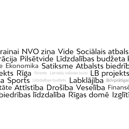
rainai
NVO ziņa
Vide
Sociālais atbals
rācija
Pilsētvide
Līdzdalības budžeta
Satiksme
Atbalsts biedr
de
Ekonomika
ekts
Rīga
LB projekt
Tūrisms
Latviešu valodas kursi
ba
Sports
Labklājība
Brīvprātīga
Līdzdalības budžets
Attīstība
Drošība
Veselība
tāte
Finans
biedrības līdzdalība
Rīgas domē
Izglī