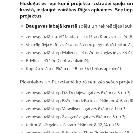
Noslēgušies iepirkumi projektu izstrādei spēļu u
krastā, iekļaujot vairākas Rīgas apkaimes. Sept
projektus.
🔹
Daugavas labajā krastā
spēļu un rekreācijas lau
zemesgabalā iepretī Madaru ielai 13 un Kraujas ielai 24 (
Vecmīlgrāvja 6. līnijas ēku nr. 2. un 4. piegulošajā teritorij
zemesgabalā starp Malienas ielas 74 un Juglas ielas 53 ēk
Brīvības ielā 124 (Centra apkaimē);
Ropažu ielā pie ēkām nr. 28 un 34 (Teikas apkaimē).
Pļavniekos un Purvciemā kopā realizēs sešus projek
zemesgabalā starp Dž. Dudajeva gatves ēkām nr. 5 un 7;
zemesgabalā starp Brāļu kaudzīšu ielas ēkām nr. 4, 6 un Ilū
zemesgabalā starp Varavīksnes gatves ēkām nr. 1 un 3;
zemesgabalā starp Zvaigznāja gatves ēkām nr. 5 un 7;
teritorijā Nīcgales ielā starp ēkām nr. 8, 12, 14 un 16;
zemesgabalā starp Stirnu ielas 12 un Purvciema ielas 46 u