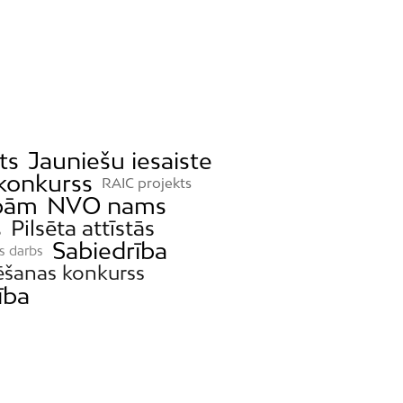
ts
Jauniešu iesaiste
 konkurss
RAIC projekts
ībām
NVO nams
s
Pilsēta attīstās
Sabiedrība
is darbs
ēšanas konkurss
tība