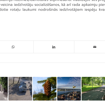
veicina iedzīvotāju socializēšanos, kā arī rada apkaimju piev
otie rotaļu laukumi nodrošinās iedzīvotājiem iespēju kvali