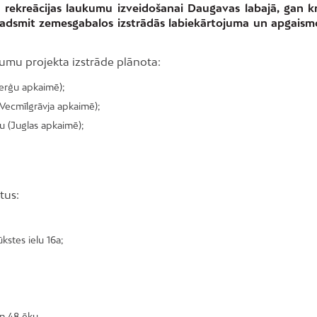
n rekreācijas laukumu izveidošanai Daugavas labajā, gan kr
iņpadsmit zemesgabalos izstrādās labiekārtojuma un apgais
kumu projekta izstrāde plānota:
Berģu apkaimē);
ā (Vecmīlgrāvja apkaimē);
u (Juglas apkaimē);
tus:
kstes ielu 16a;
n 48 ēku.