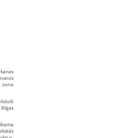
ēšanas
tvaros
a zona
lstoši
 Rīgas
tīkama
liskās
ektus,