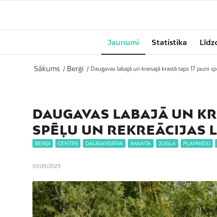
Jaunumi
Statistika
Līdz
Sākums
Berģi
/
/
Daugavas labajā un kreisajā krastā taps 17 jauni sp
DAUGAVAS LABAJĀ UN KRE
SPĒĻU UN REKREĀCIJAS 
BERĢI
,
CENTRS
,
DAUGAVGRĪVA
,
IMANTA
,
JUGLA
,
PĻAVNIEKI
,
01/09/2023