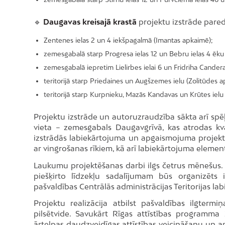
🔹
Daugavas kreisajā krastā
projektu izstrāde pared
Zentenes ielas 2 un 4 iekšpagalmā (Imantas apkaimē);
zemesgabalā starp Progresa ielas 12 un Bebru ielas 4 ēku
zemesgabalā iepretim Lielirbes ielai 6 un Fridriha Cander
teritorijā starp Priedaines un Augšzemes ielu (Zolitūdes 
teritorijā starp Kurpnieku, Mazās Kandavas un Krūtes ielu
Projektu izstrāde un autoruzraudzība sākta arī sp
vieta – zemesgabals Daugavgrīvā, kas atrodas kva
izstrādās labiekārtojuma un apgaismojuma projek
ar vingrošanas rīkiem, kā arī labiekārtojuma elementi
Laukumu projektēšanas darbi ilgs četrus mēnešus. 
piešķirto līdzekļu sadalījumam būs organizēts
pašvaldības Centrālās administrācijas Teritorijas la
Projektu realizācija atbilst pašvaldības ilgter
pilsētvide. Savukārt Rīgas attīstības program
ārtelpas daudzveidīgas attīstības veicināšanu un ap