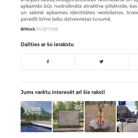
apkaimēs būs nodrošināta atraktīva pilsētvide, kas 
un sekmē apkaimes identitātes veidošanos. Izveid
pavadīt brīvo laiku dzīvesvietas tuvumā.
BIRKAS:
PILSĒTVIDE
Dalīties ar šo ierakstu
Jums varētu interesēt arī šie raksti