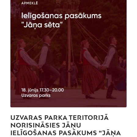
UZVARAS PARKA TERITORIJĀ
NORISINĀSIES JĀŅU
IELĪGOŠANAS PASĀKUMS “JĀŅA