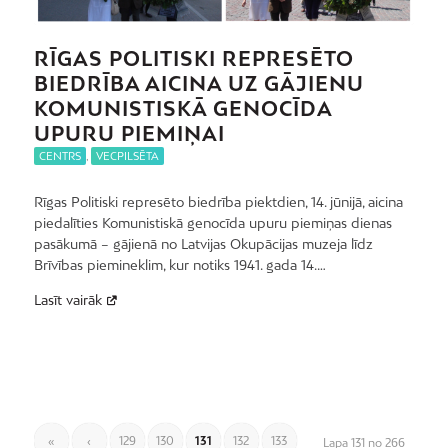
RĪGAS POLITISKI REPRESĒTO
BIEDRĪBA AICINA UZ GĀJIENU
KOMUNISTISKĀ GENOCĪDA
UPURU PIEMIŅAI
CENTRS
,
VECPILSĒTA
Rīgas Politiski represēto biedrība piektdien, 14. jūnijā, aicina
piedalīties Komunistiskā genocīda upuru piemiņas dienas
pasākumā – gājienā no Latvijas Okupācijas muzeja līdz
Brīvības piemineklim, kur notiks 1941. gada 14.…
Lasīt vairāk
«
‹
129
130
131
132
133
Lapa 131 no 266