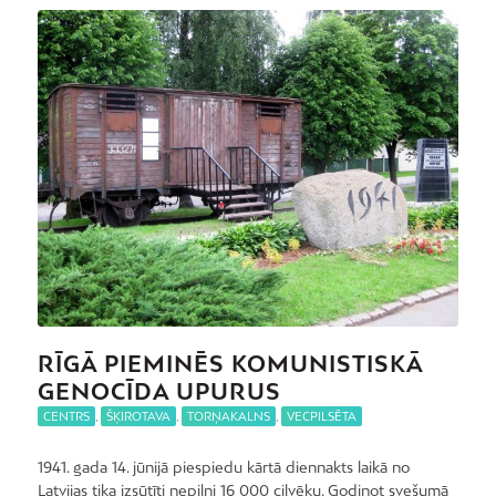
RĪGĀ PIEMINĒS KOMUNISTISKĀ
GENOCĪDA UPURUS
CENTRS
,
ŠĶIROTAVA
,
TORŅAKALNS
,
VECPILSĒTA
1941. gada 14. jūnijā piespiedu kārtā diennakts laikā no
Latvijas tika izsūtīti nepilni 16 000 cilvēku. Godinot svešumā