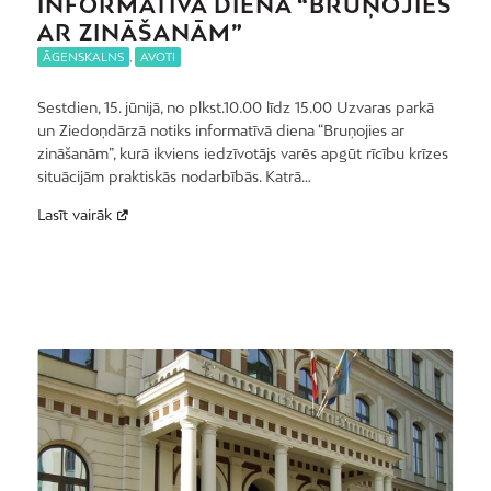
INFORMATĪVĀ DIENA “BRUŅOJIES
AR ZINĀŠANĀM”
ĀGENSKALNS
,
AVOTI
Sestdien, 15. jūnijā, no plkst.10.00 līdz 15.00 Uzvaras parkā
un Ziedoņdārzā notiks informatīvā diena “Bruņojies ar
zināšanām”, kurā ikviens iedzīvotājs varēs apgūt rīcību krīzes
situācijām praktiskās nodarbībās. Katrā…
Lasīt vairāk