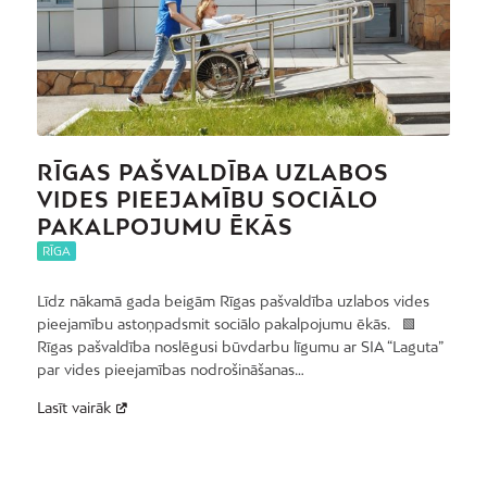
RĪGAS PAŠVALDĪBA UZLABOS
VIDES PIEEJAMĪBU SOCIĀLO
PAKALPOJUMU ĒKĀS
RĪGA
Līdz nākamā gada beigām Rīgas pašvaldība uzlabos vides
pieejamību astoņpadsmit sociālo pakalpojumu ēkās. 🟩
Rīgas pašvaldība noslēgusi būvdarbu līgumu ar SIA “Laguta”
par vides pieejamības nodrošināšanas…
Lasīt vairāk