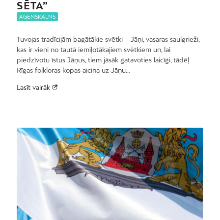
SĒTA”
ĀGENSKALNS
Tuvojas tradīcijām bagātākie svētki – Jāņi, vasaras saulgrieži,
kas ir vieni no tautā iemīļotākajiem svētkiem un, lai
piedzīvotu īstus Jāņus, tiem jāsāk gatavoties laicīgi, tādēļ
Rīgas folkloras kopas aicina uz Jāņu…
Lasīt vairāk