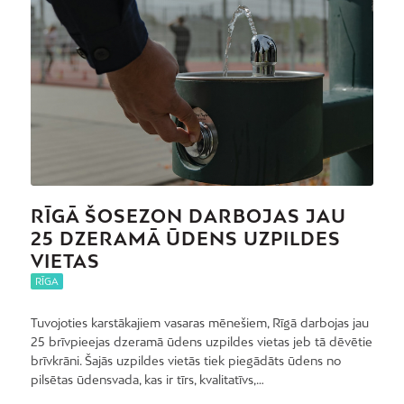
RĪGĀ ŠOSEZON DARBOJAS JAU
25 DZERAMĀ ŪDENS UZPILDES
VIETAS
RĪGA
Tuvojoties karstākajiem vasaras mēnešiem, Rīgā darbojas jau
25 brīvpieejas dzeramā ūdens uzpildes vietas jeb tā dēvētie
brīvkrāni. Šajās uzpildes vietās tiek piegādāts ūdens no
pilsētas ūdensvada, kas ir tīrs, kvalitatīvs,…