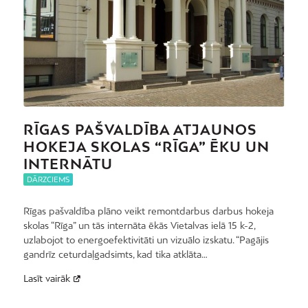
RĪGAS PAŠVALDĪBA ATJAUNOS
HOKEJA SKOLAS “RĪGA” ĒKU UN
INTERNĀTU
DĀRZCIEMS
Rīgas pašvaldība plāno veikt remontdarbus darbus hokeja
skolas “Rīga” un tās internāta ēkās Vietalvas ielā 15 k-2,
uzlabojot to energoefektivitāti un vizuālo izskatu. “Pagājis
gandrīz ceturdaļgadsimts, kad tika atklāta…
Lasīt vairāk