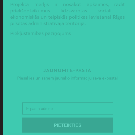
Projekta mērķis ir nosakot apkaimes, radīt
priekšnoteikumus līdzsvarotas sociāli –
ekonomiskās un telpiskās politikas ieviešanai Rīgas
pilsētas administratīvajā teritorijā.
Piekļūstamības paziņojums
JAUNUMI E-PASTĀ
Piesakies un saņem jaunāko informāciju savā e-pastā!