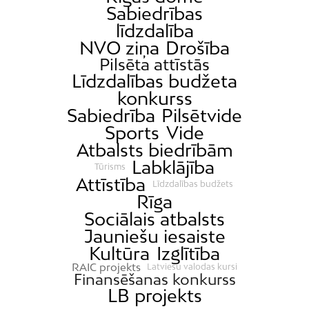
Sabiedrības
līdzdalība
NVO ziņa
Drošība
Pilsēta attīstās
Līdzdalības budžeta
konkurss
Sabiedrība
Pilsētvide
Sports
Vide
Atbalsts biedrībām
Labklājība
Tūrisms
Attīstība
Līdzdalības budžets
Rīga
Sociālais atbalsts
Jauniešu iesaiste
Kultūra
Izglītība
RAIC projekts
Latviešu valodas kursi
Finansēšanas konkurss
LB projekts