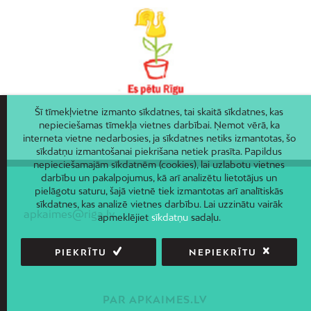
Šī tīmekļvietne izmanto sīkdatnes, tai skaitā sīkdatnes, kas
nepieciešamas tīmekļa vietnes darbībai. Ņemot vērā, ka
interneta vietne nedarbosies, ja sīkdatnes netiks izmantotas, šo
sīkdatņu izmantošanai piekrišana netiek prasīta. Papildus
nepieciešamajām sīkdatnēm (cookies), lai uzlabotu vietnes
darbību un pakalpojumus, kā arī analizētu lietotājus un
pielāgotu saturu, šajā vietnē tiek izmantotas arī analītiskās
sīkdatnes, kas analizē vietnes darbību. Lai uzzinātu vairāk
apkaimes@riga.lv
apmeklējiet
sīkdatņu
sadaļu.
PIEKRĪTU
NEPIEKRĪTU
PAR APKAIMES.LV