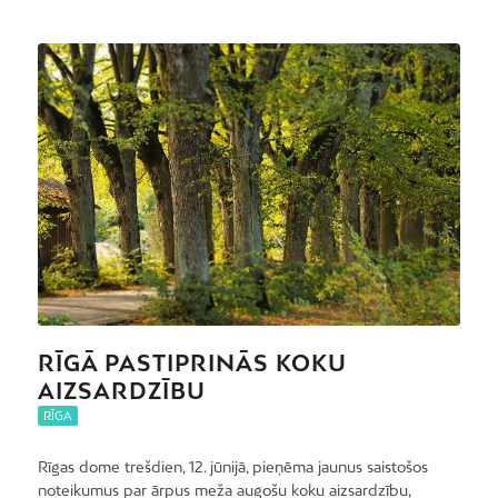
RĪGĀ PASTIPRINĀS KOKU
AIZSARDZĪBU
RĪGA
Rīgas dome trešdien, 12. jūnijā, pieņēma jaunus saistošos
noteikumus par ārpus meža augošu koku aizsardzību,