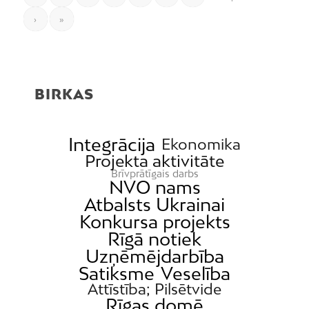
›
»
BIRKAS
Integrācija
Ekonomika
Projekta aktivitāte
Brīvprātīgais darbs
NVO nams
Atbalsts Ukrainai
Konkursa projekts
Rīgā notiek
Uzņēmējdarbība
Satiksme
Veselība
Attīstība; Pilsētvide
Rīgas domē