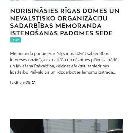
NORISINĀSIES RĪGAS DOMES UN
NEVALSTISKO ORGANIZĀCIJU
SADARBĪBAS MEMORANDA
ĪSTENOŠANAS PADOMES SĒDE
RĪGA
Memoranda padomes mērķis ir aizstāvēt sabiedrības
intereses nozīmīgu aktualitāšu un nākotnes plānu izstrādē
un ieviešanā Pašvaldībā, veicināt efektīvu sabiedrības
līdzdalību Pašvaldībā un līdzdarboties lēmumu izstrādē…
Lasīt vairāk