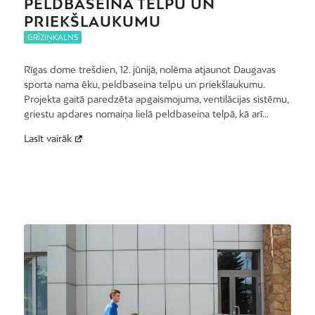
PELDBASEINA TELPU UN
PRIEKŠLAUKUMU
GRĪZIŅKALNS
Rīgas dome trešdien, 12. jūnijā, nolēma atjaunot Daugavas
sporta nama ēku, peldbaseina telpu un priekšlaukumu.
Projekta gaitā paredzēta apgaismojuma, ventilācijas sistēmu,
griestu apdares nomaiņa lielā peldbaseina telpā, kā arī…
Lasīt vairāk