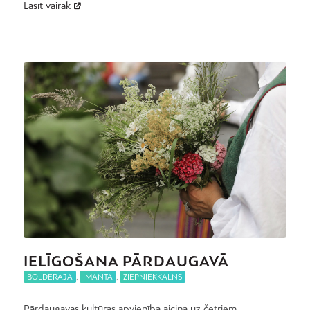
Lasīt vairāk
IELĪGOŠANA PĀRDAUGAVĀ
BOLDERĀJA
,
IMANTA
,
ZIEPNIEKKALNS
Pārdaugavas kultūras apvienība aicina uz četriem