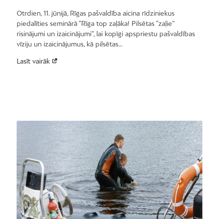
Otrdien, 11. jūnijā, Rīgas pašvaldība aicina rīdziniekus
piedalīties seminārā “Rīga top zaļāka! Pilsētas “zaļie”
risinājumi un izaicinājumi”, lai kopīgi apspriestu pašvaldības
vīziju un izaicinājumus, kā pilsētas…
Lasīt vairāk