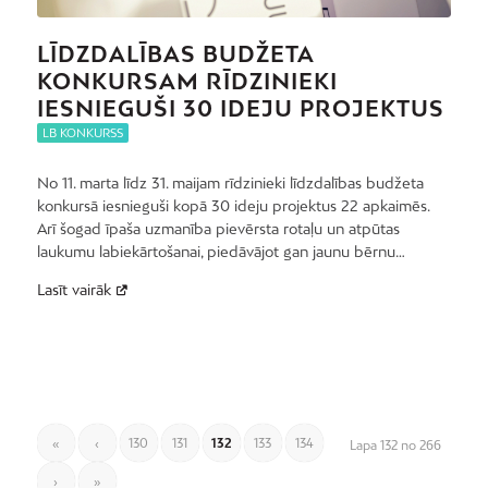
LĪDZDALĪBAS BUDŽETA
KONKURSAM RĪDZINIEKI
IESNIEGUŠI 30 IDEJU PROJEKTUS
LB KONKURSS
No 11. marta līdz 31. maijam rīdzinieki līdzdalības budžeta
konkursā iesnieguši kopā 30 ideju projektus 22 apkaimēs.
Arī šogad īpaša uzmanība pievērsta rotaļu un atpūtas
laukumu labiekārtošanai, piedāvājot gan jaunu bērnu…
Lasīt vairāk
«
‹
130
131
132
133
134
Lapa 132 no 266
›
»