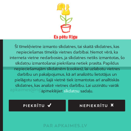
Šī tīmekļvietne izmanto sīkdatnes, tai skaitā sīkdatnes, kas
nepieciešamas tīmekļa vietnes darbībai. Ņemot vērā, ka
interneta vietne nedarbosies, ja sīkdatnes netiks izmantotas, šo
sīkdatņu izmantošanai piekrišana netiek prasīta. Papildus
nepieciešamajām sīkdatnēm (cookies), lai uzlabotu vietnes
darbību un pakalpojumus, kā arī analizētu lietotājus un
pielāgotu saturu, šajā vietnē tiek izmantotas arī analītiskās
sīkdatnes, kas analizē vietnes darbību. Lai uzzinātu vairāk
apkaimes@riga.lv
apmeklējiet
sīkdatņu
sadaļu.
PIEKRĪTU
NEPIEKRĪTU
PAR APKAIMES.LV