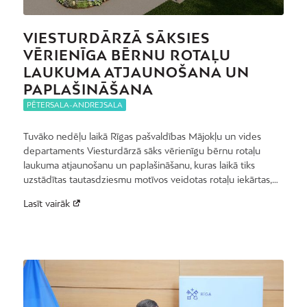
VIESTURDĀRZĀ SĀKSIES
VĒRIENĪGA BĒRNU ROTAĻU
LAUKUMA ATJAUNOŠANA UN
PAPLAŠINĀŠANA
PĒTERSALA-ANDREJSALA
Tuvāko nedēļu laikā Rīgas pašvaldības Mājokļu un vides
departaments Viesturdārzā sāks vērienīgu bērnu rotaļu
laukuma atjaunošanu un paplašināšanu, kuras laikā tiks
uzstādītas tautasdziesmu motīvos veidotas rotaļu iekārtas,…
Lasīt vairāk