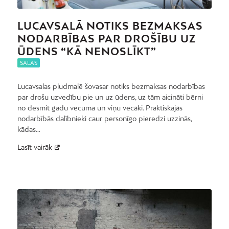
LUCAVSALĀ NOTIKS BEZMAKSAS
NODARBĪBAS PAR DROŠĪBU UZ
ŪDENS “KĀ NENOSLĪKT”
SALAS
Lucavsalas pludmalē šovasar notiks bezmaksas nodarbības
par drošu uzvedību pie un uz ūdens, uz tām aicināti bērni
no desmit gadu vecuma un viņu vecāki. Praktiskajās
nodarbībās dalībnieki caur personīgo pieredzi uzzinās,
kādas…
Lasīt vairāk