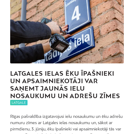
LATGALES IELAS ĒKU ĪPAŠNIEKI
UN APSAIMNIEKOTĀJI VAR
SAŅEMT JAUNĀS IELU
NOSAUKUMU UN ADREŠU ZĪMES
LATGALE
Rīgas pašvaldība izgatavojusi ielu nosaukumu un ēku adrešu
numuru zīmes ar Latgales ielas nosaukumu un, sākot ar
pirmdienu, 3. jūniju, ēku īpašnieki vai apsaimniekotāji tās var