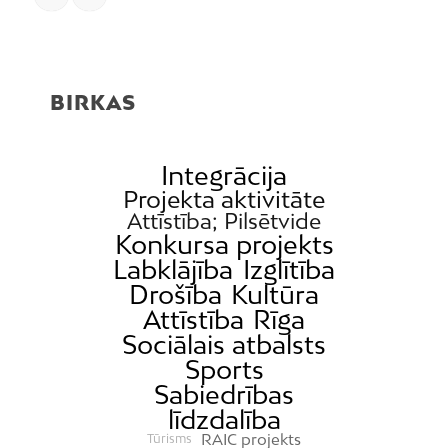
BIRKAS
Integrācija
Projekta aktivitāte
Attīstība; Pilsētvide
Konkursa projekts
Labklājība
Izglītība
Drošība
Kultūra
Attīstība
Rīga
Sociālais atbalsts
Sports
Sabiedrības
līdzdalība
RAIC projekts
Tūrisms