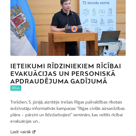
IETEIKUMI RĪDZINIEKIEM RĪCĪBAI
EVAKUĀCIJAS UN PERSONISKĀ
APDRAUDĒJUMA GADĪJUMĀ
RĪGA
Trešdien, 5. jūnijā, aizritējis trešais Rīgas pašvaldības rīkotais
iedzīvotāju informatīvās kampaņas ’’Rīgas civilās aizsardzības
plāns – pārzini un līdzdarbojies!” seminārs, kas veltīts rīcībai
evakuācijas un…
Lasīt vairāk