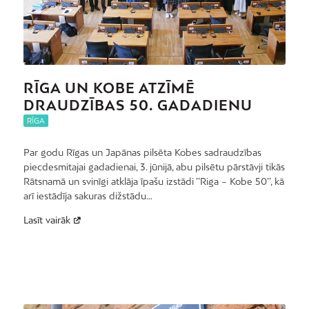
RĪGA UN KOBE ATZĪMĒ
DRAUDZĪBAS 50. GADADIENU
RĪGA
Par godu Rīgas un Japānas pilsēta Kobes sadraudzības
piecdesmitajai gadadienai, 3. jūnijā, abu pilsētu pārstāvji tikās
Rātsnamā un svinīgi atklāja īpašu izstādi ’’Riga – Kobe 50’’, kā
arī iestādīja sakuras dižstādu…
Lasīt vairāk