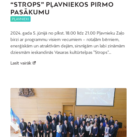
“STROPS” PĻAVNIEKOS PIRMO
PASĀKUMU
PĻAVNIEKI
2024. gada 5. jūnijā no plkst. 18.00 līdz 21.00 Pļavnieku Zaļo
birzi ar programmu visiem vecumiem – rotaļām bērniem,
enerģiskām un atraktīvām dejām, sirsnīgām un labi zināmām
dziesmām ieskandinās Vasaras kultūrtelpas “Strops”…
Lasīt vairāk