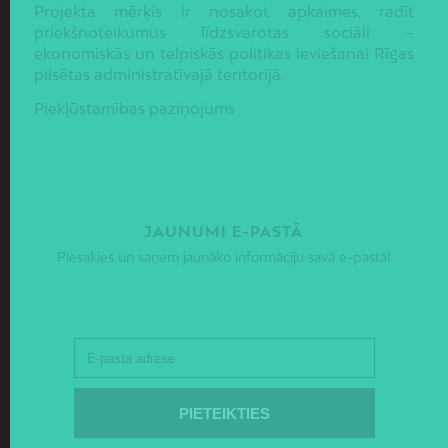
Projekta mērķis ir nosakot apkaimes, radīt
priekšnoteikumus līdzsvarotas sociāli –
ekonomiskās un telpiskās politikas ieviešanai Rīgas
pilsētas administratīvajā teritorijā.
Piekļūstamības paziņojums
JAUNUMI E-PASTĀ
Piesakies un saņem jaunāko informāciju savā e-pastā!