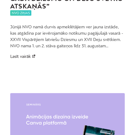
ATSKAŅĀS”
NVO ZIŅAS
Jūnijā NVO namā durvis apmeklētājiem ver jauna izstāde,
kas atgādina par ievērojamāko notikumu pagājušajā vasarā -
XXVII Vispārējiem latviešu Dziesmu un XVII Deju svētkiem.
NVO nama 1. un 2. stāva gaiteņos līdz 31. augustam…
Lasīt vairāk