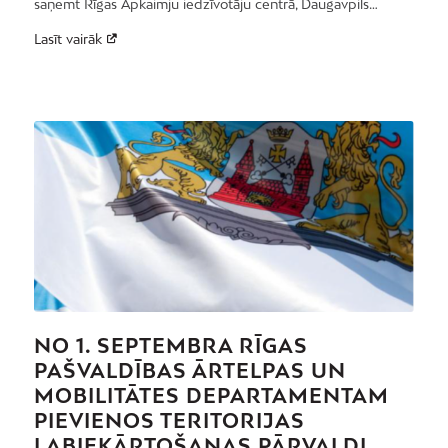
saņemt Rīgas Apkaimju iedzīvotāju centrā, Daugavpils…
Lasīt vairāk
NO 1. SEPTEMBRA RĪGAS
PAŠVALDĪBAS ĀRTELPAS UN
MOBILITĀTES DEPARTAMENTAM
PIEVIENOS TERITORIJAS
LABIEKĀRTOŠANAS PĀRVALDI