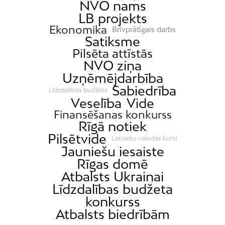
NVO nams
LB projekts
Ekonomika
Brīvprātīgais darbs
Satiksme
Pilsēta attīstās
NVO ziņa
Uzņēmējdarbība
Sabiedrība
Līdzdalības budžets
Veselība
Vide
Finansēšanas konkurss
Rīgā notiek
Pilsētvide
Latviešu valodas kursi
Jauniešu iesaiste
Rīgas domē
Atbalsts Ukrainai
Līdzdalības budžeta
konkurss
Atbalsts biedrībām