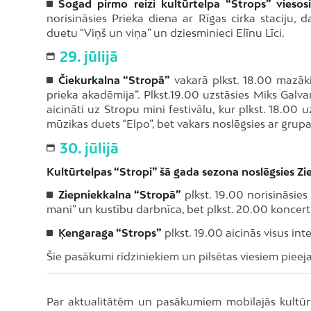
Šogad pirmo reizi kultūrtelpa “Strops” vieso
norisināsies Prieka diena ar Rīgas cirka staciju, 
duetu “Viņš un viņa” un dziesminieci Elīnu Līci.
29. jūlijā
Čiekurkalna “Stropā”
vakarā plkst. 18.00 mazāki
prieka akadēmija”. Plkst.19.00 uzstāsies Miks Galva
aicināti uz Stropu mini festivālu, kur plkst. 18.00 
mūzikas duets “Elpo”, bet vakars noslēgsies ar grupa
30. jūlijā
Kultūrtelpas “Stropi” šā gada sezona noslēgsies Z
Ziepniekkalna “Stropā”
plkst. 19.00 norisināsies
mani” un kustību darbnīca, bet plkst. 20.00 koncert
Ķengaraga “Strops”
plkst. 19.00 aicinās visus in
Šie pasākumi rīdziniekiem un pilsētas viesiem piee
Par aktualitātēm un pasākumiem mobilajās kultūrt