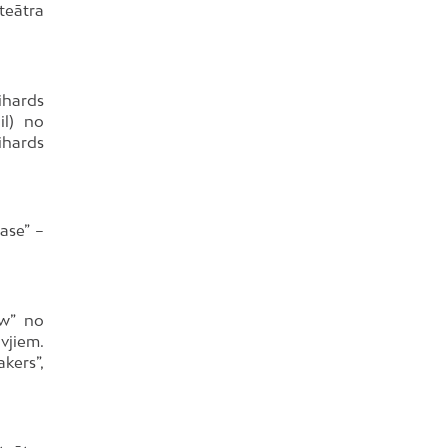
teātra
Rihards
il) no
ihards
ase” –
ew” no
vjiem.
kers”,