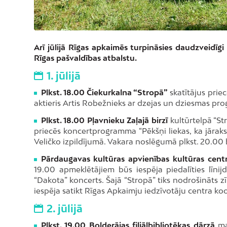
Arī jūlijā Rīgas apkaimēs turpināsies daudzveidīgi
Rīgas pašvaldības atbalstu.
1. jūlijā
Plkst. 18.00 Čiekurkalna “Stropā”
skatītājus priec
aktieris Artis Robežnieks ar dzejas un dziesmas p
Plkst. 18.00 Pļavnieku Zaļajā birzī
kultūrtelpā “St
priecēs koncertprogramma “Pēkšņi liekas, ka jārak
Veličko izpildījumā. Vakara noslēgumā plkst. 20.00 
Pārdaugavas kultūras apvienības kultūras cen
19.00 apmeklētājiem būs iespēja piedalīties līnij
“Dakota” koncerts. Šajā “Stropā” tiks nodrošināts z
iespēja satikt Rīgas Apkaimju iedzīvotāju centra ko
2. jūlijā
Plkst. 19.00 Bolderājas filiālbibliotēkas dārzā
ma