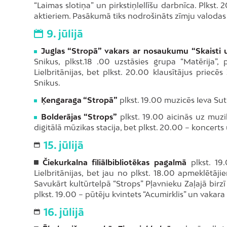
“Laimas slotiņa” un pirkstiņlellīšu darbnīca. Plkst
aktieriem. Pasākumā tiks nodrošināts zīmju valodas
9. jūlijā
Juglas “Stropā” vakars ar nosaukumu “Skaisti u
Snikus, plkst.18 .00 uzstāsies grupa “Matērija”,
Lielbritānijas, bet plkst. 20.00 klausītājus priecē
Snikus.
Ķengaraga “Stropā”
plkst. 19.00 muzicēs Ieva Sut
Bolderājas “Strops”
plkst. 19.00 aicinās uz muzi
digitālā mūzikas stacija, bet plkst. 20.00 – koncert
15. jūlijā
Čiekurkalna filiālbibliotēkas pagalmā
plkst. 19
Lielbritānijas, bet jau no plkst. 18.00 apmeklētāji
Savukārt kultūrtelpā “Strops” Pļavnieku Zaļajā birz
plkst. 19.00 – pūtēju kvintets “Acumirklis” un vaka
16. jūlijā