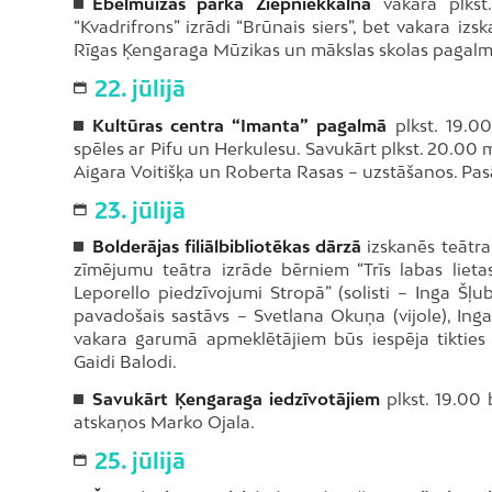
Ēbelmuižas parkā Ziepniekkalnā
vakarā plkst.
“Kvadrifrons” izrādi “Brūnais siers”, bet vakara iz
Rīgas Ķengaraga Mūzikas un mākslas skolas pagalmā b
22. jūlijā
Kultūras centra “Imanta” pagalmā
plkst. 19.00
spēles ar Pifu un Herkulesu. Savukārt plkst. 20.00
Aigara Voitišķa un Roberta Rasas – uzstāšanos. Pas
23. jūlijā
Bolderājas filiālbibliotēkas dārzā
izskanēs teātra
zīmējumu teātra izrāde bērniem “Trīs labas liet
Leporello piedzīvojumi Stropā” (solisti – Inga Šļub
pavadošais sastāvs – Svetlana Okuņa (vijole), Inga O
vakara garumā apmeklētājiem būs iespēja tikties
Gaidi Balodi.
Savukārt Ķengaraga iedzīvotājiem
plkst. 19.00 
atskaņos Marko Ojala.
25. jūlijā