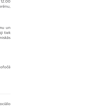
 12.00
brēnu,
umu un
i tiek
oniskās
Nofočē
ociālo