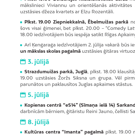
mākslinieci Viviannu un orientēšanās aktivitātes
uzstāsies džeza kvartets ar Elzu Rozentāli.
Plkst. 19.00 Ziepniekkalnā, Ēbelmuižas parkā
no
šovs visai ģimenei, bet plkst. 20.00 – “Comedy Latv
18.00 iedzīvotājiem būs iespēja satikt Rīgas Apkaim
Arī Ķengaraga iedzīvotājiem 2. jūlija vakarā būs 
un mākslas skolas pagalmā
uzstāsies ģitāras virtuo
3. jūlijā
Strazdumuižas parkā, Juglā
, plkst. 18.00 klausī
19.00 uzstāsies Žoržs Siksna un grupa. Vēl pirms 
parunātos un paklausītos Juglas apkaimes stāstus.
5. jūlijā
Kopienas centrā “eS14” (Sīmaņa ielā 14) Sarka
darbnīcām bērniem, ģitāristu Reini Jauno, čellisti
8. jūlijā
Kultūras centra “Imanta” pagalmā
plkst. 19.00