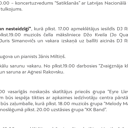
. 20.00 – koncertuzvedums “Satikšanās” ar Latvijas Nacionālā 
 tulkojums.
n nesteidzīgi”
, kurā plkst. 17.00 apmeklētājus iesildīs DJ 
 plkst.19.00 muzicēs čella māksliniece Džo Kveila (Jo Qua
s Juris Simanovičs un vakara izskaņā uz ballīti aicinās DJ R
ugova un pianists Jānis Miltiņš.
kālu sarunu vakaru. No plkst.19.00 darbosies “Zvaigznāja kl
s un saruna ar Agnesi Rakovsku.
.00 vasarīgās noskaņās skatītājus priecēs grupa “Eyre Ll
em būs iespēja tikties ar apkaimes iedzīvotāju centra pārstā
ī būs zaļumballe, kurā plkst. 18.00 muzicēs grupa “Melody Ma
ra noslēgumā plkst. 20.00 uzstāsies grupa “KK Band”.