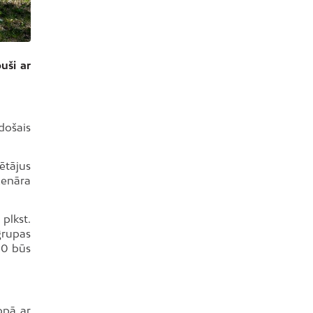
uši ar
edošais
ētājus
Renāra
plkst.
grupas
00 būs
opā ar