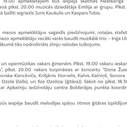
 19.00 apmeklētājiem būs iespēja skatīties Neatkarīgā 
skaņā plkst. 20.00 muzicēs dziedātāja Emilija ar grupu. Plkst
allīti iegriezīs Juris Kaukulis un Kaspars Tobis.
 mazos apmeklētājus sagaidīs piedzīvojumi, rotaļas, stafe
 mazo apmeklētāju vecāki varēs baudīt muzikālā trio – Inga U
ākumā tiks nodrošināts zīmju valodas tulkojums.
 un opermūzikas vakars ģimenēm. Plkst. 19.00 vakaru ieska
as”, plkst. 20.00 vakars turpināsies ar koncertu “Dona Žu
ovska-Kancēviča, Krišjānis Norvelis, Kalvis Kalniņš, Sonora 
zola (čells), un Ilze Ozoliņa (ģitāra)). Sākot no plkst. 18.3
 ar Apkaimju iedzīvotāju centra Bolderājas punkta koordi
būs iespēja baudīt melodijas spāņu ritmos ģitāras izpildījum