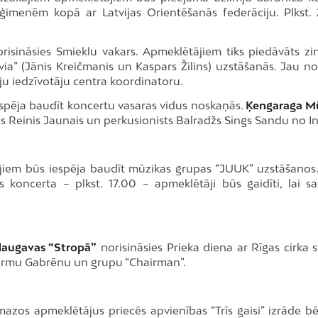
 ģimenēm kopā ar Latvijas Orientēšanās federāciju. Plkst.
risināsies Smieklu vakars. Apmeklētājiem tiks piedāvāts zi
ia” (Jānis Kreičmanis un Kaspars Žilins) uzstāšanās. Jau no 
ju iedzīvotāju centra koordinatoru.
iespēja baudīt koncertu vasaras vidus noskaņās.
Ķengaraga M
zs Reinis Jaunais un perkusionists Balradžs Sings Sandu no In
tājiem būs iespēja baudīt mūzikas grupas “JUUK” uzstāšanos. 
koncerta – plkst. 17.00 – apmeklētāji būs gaidīti, lai sat
ndaugavas “Stropā”
norisināsies Prieka diena ar Rīgas cirka s
 Sarmu Gabrēnu un grupu “Chairman”.
 mazos apmeklētājus priecēs apvienības “Trīs gaisi” izrāde b