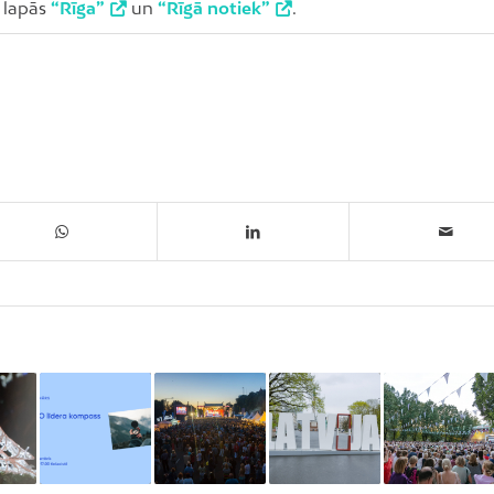
u lapās
“Rīga”
un
“Rīgā notiek”
.