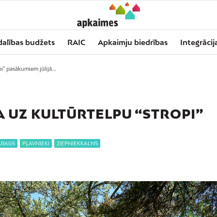
dalības budžets
RAIC
Apkaimju biedrības
Integrācij
i” pasākumiem jūlijā...
A UZ KULTŪRTELPU “STROPI”
ARAGS
,
PĻAVNIEKI
,
ZIEPNIEKKALNS