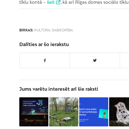
tīklu kontā –
šeit
, kā arī Rīgas domes sociālo tīkl
BIRKAS:
KULTŪRA
,
SABIEDRĪBA
Dalīties ar šo ierakstu
Jums varētu interesēt arī šie raksti