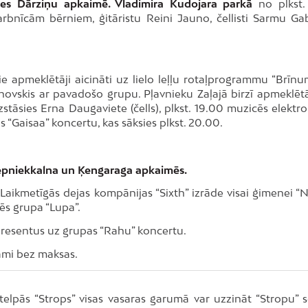
sies Dārziņu apkaimē. Vladimira Kudojara parkā
no plkst.
darbnīcām bērniem, ģitāristu Reini Jauno, čellisti Sarmu Ga
e apmeklētāji aicināti uz lielo leļļu rotaļprogrammu “Brīn
novskis ar pavadošo grupu. Pļavnieku Zaļajā birzī apmeklētāj
uzstāsies Erna Daugaviete (čells), plkst. 19.00 muzicēs elektr
s “Gaisaa” koncertu, kas sāksies plkst. 20.00.
iepniekkalna un Ķengaraga apkaimēs.
 Laikmetīgās dejas kompānijas “Sixth” izrāde visai ģimenei “
ēs grupa “Lupa”.
teresentus uz grupas “Rahu” koncertu.
jami bez maksas.
elpās “Strops” visas vasaras garumā var uzzināt “Stropu” s