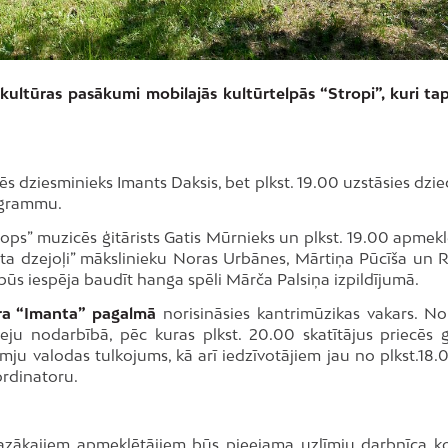
 kultūras pasākumi mobilajās kultūrtelpās “Stropi”, kuri tap
ēs dziesminieks Imants Daksis, bet plkst. 19.00 uzstāsies dzi
rogrammu.
rops” muzicēs ģitārists Gatis Mūrnieks un plkst. 19.00 apmekl
sta dzejoļi” mākslinieku Noras Urbānes, Mārtiņa Pūcīša un 
būs iespēja baudīt hanga spēli Mārča Palsiņa izpildījumā.
tra “Imanta” pagalmā
norisināsies kantrimūzikas vakars. No 
deju nodarbībā, pēc kuras plkst. 20.00 skatītājus priecēs 
īmju valodas tulkojums, kā arī iedzīvotājiem jau no plkst.18.
ordinatoru.
zākajiem apmeklētājiem būs pieejama uzlīmju darbnīca k