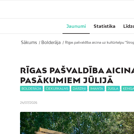
Jaunumi
Statistika
Līdz
Sākums
Bolderāja
/
/
Rīgas pašvaldība aicina uz kultūrtelpu “Strop
RĪGAS PAŠVALDĪBA AICIN
PASĀKUMIEM JŪLIJĀ
BOLDERĀJA
,
ČIEKURKALNS
,
DĀRZIŅI
,
IMANTA
,
JUGLA
,
ĶENG
24/07/2026