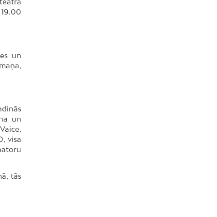
teātra
. 19.00
tes un
lmaņa,
ndinās
ana un
Vaice,
0, visa
natoru
ā, tās