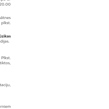
 20.00
nātnes
plkst.
ūzikas
dijas.
Plkst.
iktos,
taciju,
ērniem