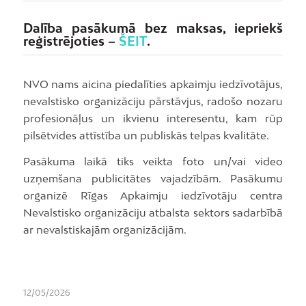
Dalība pasākumā bez maksas, iepriekš
reģistrējoties –
ŠEIT
.
NVO nams aicina piedalīties apkaimju iedzīvotājus,
nevalstisko organizāciju pārstāvjus, radošo nozaru
profesionāļus un ikvienu interesentu, kam rūp
pilsētvides attīstība un publiskās telpas kvalitāte.
Pasākuma laikā tiks veikta foto un/vai video
uzņemšana publicitātes vajadzībām. Pasākumu
organizē Rīgas Apkaimju iedzīvotāju centra
Nevalstisko organizāciju atbalsta sektors sadarbībā
ar nevalstiskajām organizācijām.
12/05/2026