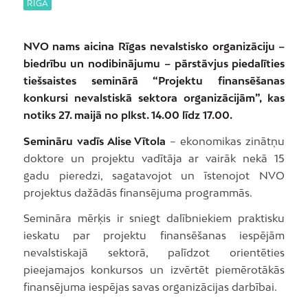
RĪGA
NVO nams aicina Rīgas nevalstisko organizāciju –
biedrību un nodibinājumu – pārstāvjus piedalīties
tiešsaistes seminārā “Projektu finansēšanas
konkursi nevalstiskā sektora organizācijām”, kas
notiks 27. maijā no plkst. 14.00 līdz 17.00.
Semināru vadīs Alise Vītola
– ekonomikas zinātņu
doktore un projektu vadītāja ar vairāk nekā 15
gadu pieredzi, sagatavojot un īstenojot NVO
projektus dažādās finansējuma programmās.
Semināra mērķis ir sniegt dalībniekiem praktisku
ieskatu par projektu finansēšanas iespējām
nevalstiskajā sektorā, palīdzot orientēties
pieejamajos konkursos un izvērtēt piemērotākās
finansējuma iespējas savas organizācijas darbībai.