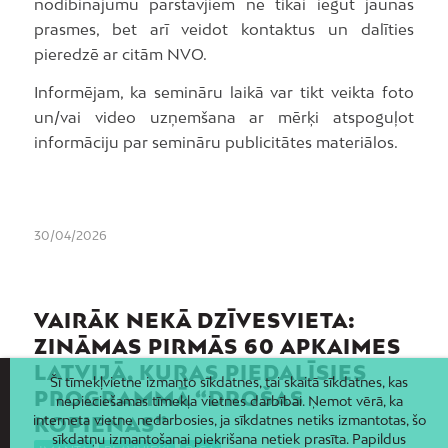
nodibinājumu pārstāvjiem ne tikai iegūt jaunas
prasmes, bet arī veidot kontaktus un dalīties
pieredzē ar citām NVO.
Informējam, ka semināru laikā var tikt veikta foto
un/vai video uzņemšana ar mērķi atspoguļot
informāciju par semināru publicitātes materiālos.
30/04/2026
VAIRĀK NEKĀ DZĪVESVIETA:
ZINĀMAS PIRMĀS 60 APKAIMES
LATVIJĀ, KURAS PIEDALĪSIES
Šī tīmekļvietne izmanto sīkdatnes, tai skaitā sīkdatnes, kas
PROGRAMMĀ “DROŠAS
nepieciešamas tīmekļa vietnes darbībai. Ņemot vērā, ka
KOPIENAS”
interneta vietne nedarbosies, ja sīkdatnes netiks izmantotas, šo
sīkdatņu izmantošanai piekrišana netiek prasīta. Papildus