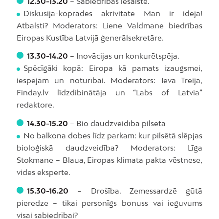
12.30-13.20
– Sabiedrības iesaiste.
Diskusija-koprades akrivitāte Man ir ideja!
Atbalsti? Moderators: Liene Valdmane biedrības
Eiropas Kustība Latvijā ģenerālsekretāre.
13.30-14.20
– Inovācijas un konkurētspēja.
Spēcīgāki kopā: Eiropa kā pamats izaugsmei,
iespējām un noturībai. Moderators: Ieva Treija,
Finday.lv līdzdibinātāja un “Labs of Latvia”
redaktore.
14.30-15.20
– Bio daudzveidība pilsētā
No balkona dobes līdz parkam: kur pilsētā slēpjas
bioloģiskā daudzveidība? Moderators: Līga
Stokmane – Blaua, Eiropas klimata pakta vēstnese,
vides eksperte.
15.30-16.20
– Drošība. Zemessardzē gūtā
pieredze – tikai personīgs bonuss vai ieguvums
visai sabiedrībai?