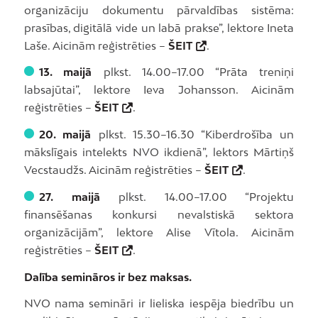
organizāciju dokumentu pārvaldības sistēma:
prasības, digitālā vide un labā prakse”, lektore Ineta
Laše. Aicinām reģistrēties –
ŠEIT
.
13. maijā
plkst. 14.00–17.00 “Prāta treniņi
labsajūtai”, lektore Ieva Johansson. Aicinām
reģistrēties –
ŠEIT
.
20. maijā
plkst. 15.30–16.30 “Kiberdrošība un
mākslīgais intelekts NVO ikdienā”, lektors Mārtiņš
Vecstaudžs. Aicinām reģistrēties –
ŠEIT
.
27. maijā
plkst. 14.00–17.00 “Projektu
finansēšanas konkursi nevalstiskā sektora
organizācijām”, lektore Alise Vītola. Aicinām
reģistrēties –
ŠEIT
.
Dalība semināros ir bez maksas.
NVO nama semināri ir lieliska iespēja biedrību un