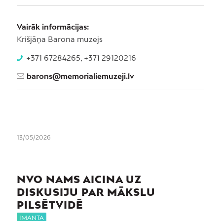
Vairāk informācijas:
Krišjāņa Barona muzejs
+371 67284265, +371 29120216
barons@memorialiemuzeji.lv
13/05/2026
NVO NAMS AICINA UZ
DISKUSIJU PAR MĀKSLU
PILSĒTVIDĒ
IMANTA