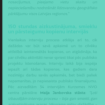
nosacījumus, pieejamo vietu skaitu un
nepieciešamību nodrošināt līdzsvarotu ģeogrāfisko
pārklājumu visos Latvijas reģionos.”
150 stundas aizkustinājuma, smieklu
un pārsteigumu kopienu intervijās
Vienlaikus interviju process atklāja arī to, cik
dažādas var būt savā apkaimē un to cilvēku
attīstībā ieinteresētās kopienas, un atgādināja, ka
par cilvēku aktivitāti nevar spriest tikai pēc publisko
projektu īstenošanas. Interviju laikā bija iespēja
iepazīt arī tādas kopienas, kas gadiem dara
nozīmīgu darbu savās apkaimēs, bet bieži paliek
nepamanītas, jo nepiesaista publisko finansējumu.
Pēc aizvadītām 34 intervijām Kurzemes NVO
centra pārstāve
Maija Jankovska stāsta
:
“Ļoti
izbaudījām interviju procesu – bija gan smiekli, gan
aizkustinājuma asaras. Vērojama milzu dažādība –