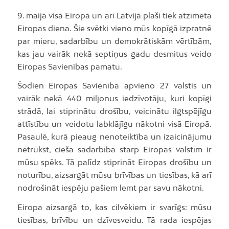
9. maijā visā Eiropā un arī Latvijā plaši tiek atzīmēta
Eiropas diena. Šie svētki vieno mūs kopīgā izpratnē
par mieru, sadarbību un demokrātiskām vērtībām,
kas jau vairāk nekā septiņus gadu desmitus veido
Eiropas Savienības pamatu.
Šodien Eiropas Savienība apvieno 27 valstis un
vairāk nekā 440 miljonus iedzīvotāju, kuri kopīgi
strādā, lai stiprinātu drošību, veicinātu ilgtspējīgu
attīstību un veidotu labklājīgu nākotni visā Eiropā.
Pasaulē, kurā pieaug nenoteiktība un izaicinājumu
netrūkst, cieša sadarbība starp Eiropas valstīm ir
mūsu spēks. Tā palīdz stiprināt Eiropas drošību un
noturību, aizsargāt mūsu brīvības un tiesības, kā arī
nodrošināt iespēju pašiem lemt par savu nākotni.
Eiropa aizsargā to, kas cilvēkiem ir svarīgs: mūsu
tiesības, brīvību un dzīvesveidu. Tā rada iespējas