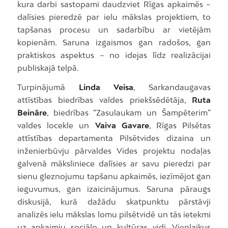
kura darbi sastopami daudzviet Rīgas apkaimēs –
dalīsies pieredzē par ielu mākslas projektiem, to
tapšanas procesu un sadarbību ar vietējām
kopienām. Saruna izgaismos gan radošos, gan
praktiskos aspektus – no idejas līdz realizācijai
publiskajā telpā.
Turpinājumā
Linda Veisa
, Sarkandaugavas
attīstības biedrības valdes priekšsēdētāja,
Ruta
Beināre
, biedrības “Zasulaukam un Šampēterim”
valdes locekle un
Vaiva Gavare
, Rīgas Pilsētas
attīstības departamenta Pilsētvides dizaina un
inženierbūvju pārvaldes Vides projektu nodaļas
galvenā māksliniece dalīsies ar savu pieredzi par
sienu gleznojumu tapšanu apkaimēs, iezīmējot gan
ieguvumus, gan izaicinājumus. Saruna pāraugs
diskusijā, kurā dažādu skatpunktu pārstāvji
analizēs ielu mākslas lomu pilsētvidē un tās ietekmi
uz apkaimju sociālo un kultūras vidi. Vienlaikus