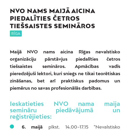
NVO NAMS MAIJĀ AICINA
PIEDALĪTIES ČETROS
TIEŠSAISTES SEMINĀROS
RĪGA
Maijā NVO nams aicina Rīgas nevalstisko
organizāciju pārstāvjus piedalīties četros
tiešsaistes semināros. Apmācības vadīs
pieredzējuši lektori, kuri sniegs ne tikai teorētiskas
zināšanas, bet arī praktiskus padomus un
piemērus no savas profesionālās darbības.
Ieskatieties NVO nama maija
semināru piedāvājumā un
reģistrējieties:
6. maijā
plkst. 14.00–17.15 “Nevalstisko