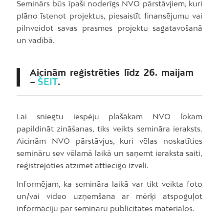
Seminārs būs īpaši noderīgs NVO pārstāvjiem, kuri
plāno īstenot projektus, piesaistīt finansējumu vai
pilnveidot savas prasmes projektu sagatavošanā
un vadībā.
Aicinām reģistrēties līdz 26. maijam
–
ŠEIT
.
Lai sniegtu iespēju plašākam NVO lokam
papildināt zināšanas, tiks veikts semināra ieraksts.
Aicinām NVO pārstāvjus, kuri vēlas noskatīties
semināru sev vēlamā laikā un saņemt ieraksta saiti,
reģistrējoties atzīmēt attiecīgo izvēli.
Informējam, ka semināra laikā var tikt veikta foto
un/vai video uzņemšana ar mērķi atspoguļot
informāciju par semināru publicitātes materiālos.