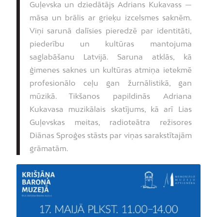
Guļevska un dziedātājs Adrians Kukavass —
māsa un brālis ar grieķu izcelsmes saknēm.
Viņi sarunā dalīsies pieredzē par identitāti,
piederību un kultūras mantojuma
saglabāšanu Latvijā. Saruna atklās, kā
ģimenes saknes un kultūras atmiņa ietekmē
profesionālo ceļu gan žurnālistikā, gan
mūzikā. Tikšanos papildinās Adriana
Kukavasa muzikālais skatījums, kā arī Lias
Guļevskas meitas, radioteātra režisores
Diānas Sproģes stāsts par viņas sarakstītajām
grāmatām.