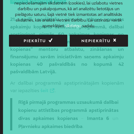
IMANTA
,
PĻAVNIEKI
,
RĪGA
nepieciešamajām sīkdatnēm (cookies), lai uzlabotu vietnes
darbību un pakalpojumus, kā arī analizētu lietotājus un
pielāgotu saturu, šajā vietnē tiek izmantotas arī analītiskās
21. aprīlī noslēdzās pirmais atlases process
sīkdatnes, kas analizē vietnes darbību. Lai uzzinātu vairāk
apmeklējiet
sīkdatņu
sadaļu.
apkaimju kopienu attīstības programmā, dalībai
apstiprinot pirmās 60 apkaimes kopienas no
PIEKRĪTU
NEPIEKRĪTU
kopumā 225 pieteiktajām. Programmas “Drošas
kopienas” mentoru atbalstu, zināšanas un
finansējumu savām iniciatīvām saņems apkaimju
kopienas 40 pašvaldībās no kopumā 42
pašvaldībām Latvijā.
Ar dalībai programmā apstiprinātajām kopienām
var iepazīties
šeit
.
Rīgā pirmajā programmas uzsaukumā dalībai
kopienu attīstības programmā apstiprinātas
divas apkaimes kopienas
–
Imanta 6
un
Pļavnieku apkaimes biedrība
.