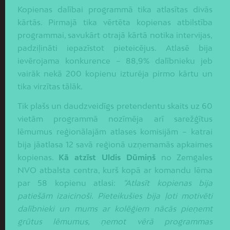
Kopienas dalībai programmā tika atlasītas divās
kārtās. Pirmajā tika vērtēta kopienas atbilstība
programmai, savukārt otrajā kārtā notika intervijas,
padziļināti iepazīstot pieteicējus. Atlasē bija
ievērojama konkurence – 88,9% dalībnieku jeb
vairāk nekā 200 kopienu izturēja pirmo kārtu un
tika virzītas tālāk.
Tik plašs un daudzveidīgs pretendentu skaits uz 60
vietām programmā nozīmēja arī sarežģītus
lēmumus reģionālajām atlases komisijām – katrai
bija jāatlasa 12 savā reģionā uzņemamās apkaimes
kopienas.
Kā atzīst Uldis Dūmiņš
no Zemgales
NVO atbalsta centra, kurš kopā ar komandu lēma
par 58 kopienu atlasi:
“Atlasīt kopienas bija
patiešām izaicinoši. Pieteikušies bija ļoti motivēti
dalībnieki un mums ar kolēģiem nācās pieņemt
grūtus lēmumus, ņemot vērā programmas