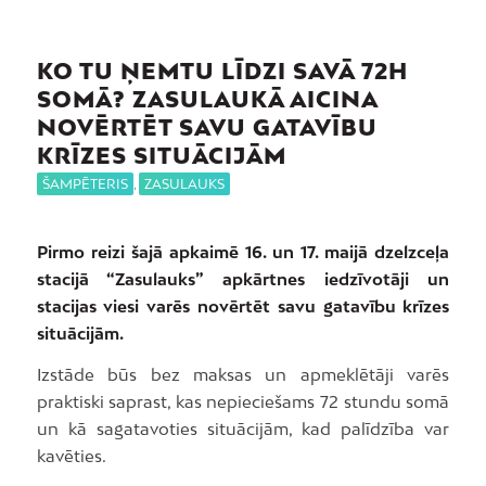
KO TU ŅEMTU LĪDZI SAVĀ 72H
SOMĀ? ZASULAUKĀ AICINA
NOVĒRTĒT SAVU GATAVĪBU
KRĪZES SITUĀCIJĀM
ŠAMPĒTERIS
,
ZASULAUKS
Pirmo reizi šajā apkaimē 16. un 17. maijā dzelzceļa
stacijā “Zasulauks” apkārtnes iedzīvotāji un
stacijas viesi varēs novērtēt savu gatavību krīzes
situācijām.
Izstāde būs bez maksas un apmeklētāji varēs
praktiski saprast, kas nepieciešams 72 stundu somā
un kā sagatavoties situācijām, kad palīdzība var
kavēties.