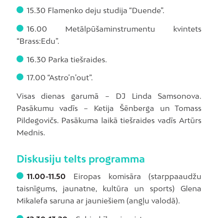
15.30 Flamenko deju studija “Duende”.
16.00 Metālpūšaminstrumentu kvintets
“Brass:Edu”.
16.30 Parka tiešraides.
17.00 “Astro’n’out”.
Visas dienas garumā – DJ Linda Samsonova.
Pasākumu vadīs – Ketija Šēnberga un Tomass
Pildegovičs. Pasākuma laikā tiešraides vadīs Artūrs
Mednis.
Diskusiju telts programma
11.00-11.50
Eiropas komisāra (starppaaudžu
taisnīgums, jaunatne, kultūra un sports) Glena
Mikalefa saruna ar jauniešiem (angļu valodā).