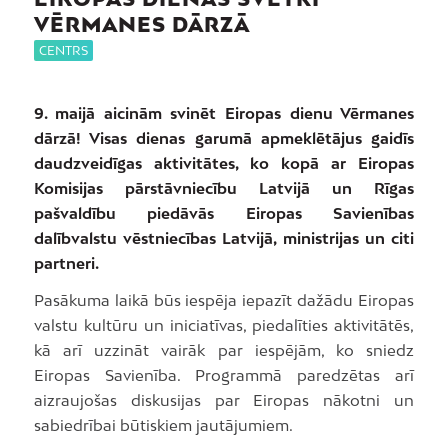
VĒRMANES DĀRZĀ
CENTRS
9. maijā aicinām svinēt Eiropas dienu Vērmanes
dārzā! Visas dienas garumā apmeklētājus gaidīs
daudzveidīgas aktivitātes, ko kopā ar Eiropas
Komisijas pārstāvniecību Latvijā un Rīgas
pašvaldību piedāvās Eiropas Savienības
dalībvalstu vēstniecības Latvijā, ministrijas un citi
partneri.
Pasākuma laikā būs iespēja iepazīt dažādu Eiropas
valstu kultūru un iniciatīvas, piedalīties aktivitātēs,
kā arī uzzināt vairāk par iespējām, ko sniedz
Eiropas Savienība. Programmā paredzētas arī
aizraujošas diskusijas par Eiropas nākotni un
sabiedrībai būtiskiem jautājumiem.