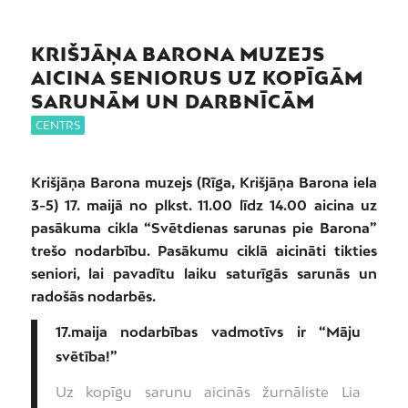
KRIŠJĀŅA BARONA MUZEJS
AICINA SENIORUS UZ KOPĪGĀM
SARUNĀM UN DARBNĪCĀM
CENTRS
Krišjāņa Barona muzejs (Rīga, Krišjāņa Barona iela
3-5) 17. maijā no plkst. 11.00 līdz 14.00 aicina uz
pasākuma cikla “Svētdienas sarunas pie Barona”
trešo nodarbību. Pasākumu ciklā aicināti tikties
seniori, lai pavadītu laiku saturīgās sarunās un
radošās nodarbēs.
17.maija nodarbības vadmotīvs ir “Māju
svētība!”
Uz kopīgu sarunu aicinās žurnāliste Lia