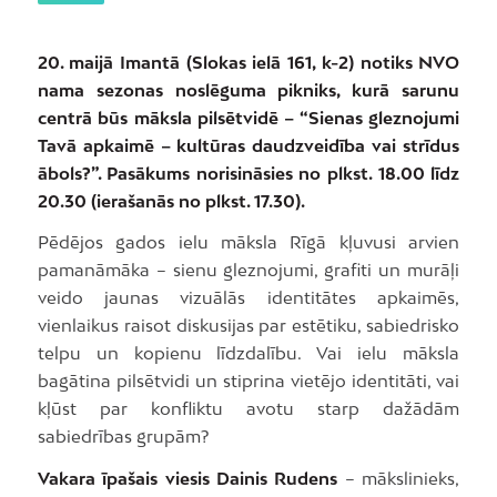
20. maijā Imantā (Slokas ielā 161, k-2) notiks NVO
nama sezonas noslēguma pikniks, kurā sarunu
centrā būs māksla pilsētvidē – “Sienas gleznojumi
Tavā apkaimē – kultūras daudzveidība vai strīdus
ābols?”. Pasākums norisināsies no plkst. 18.00 līdz
20.30 (ierašanās no plkst. 17.30).
Pēdējos gados ielu māksla Rīgā kļuvusi arvien
pamanāmāka – sienu gleznojumi, grafiti un murāļi
veido jaunas vizuālās identitātes apkaimēs,
vienlaikus raisot diskusijas par estētiku, sabiedrisko
telpu un kopienu līdzdalību. Vai ielu māksla
bagātina pilsētvidi un stiprina vietējo identitāti, vai
kļūst par konfliktu avotu starp dažādām
sabiedrības grupām?
Vakara īpašais viesis Dainis Rudens
– mākslinieks,