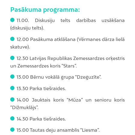
Pasākuma programma:
11.00. Diskusiju telts darbības uzsākšana
(diskusiju telts).
12.00 Pasākuma atklāšana (Vērmanes dārza lielā
skatuve).
12.30 Latvijas Republikas Zemessardzes orķestris
un Zemessardzes koris “Stars”.
13.00 Bērnu vokālā grupa “Dzeguzīte”.
13.30 Parka tiešraides.
14.00 Jauktais koris “Mūza” un senioru koris
“Dižmuklājs”.
14.30 Parka tiešraides.
15.00 Tautas deju ansamblis “Liesma”.