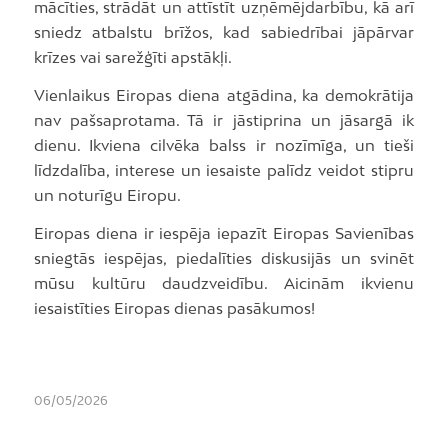
mācīties, strādāt un attīstīt uzņēmējdarbību, kā arī
sniedz atbalstu brīžos, kad sabiedrībai jāpārvar
krīzes vai sarežģīti apstākļi.
Vienlaikus Eiropas diena atgādina, ka demokrātija
nav pašsaprotama. Tā ir jāstiprina un jāsargā ik
dienu. Ikviena cilvēka balss ir nozīmīga, un tieši
līdzdalība, interese un iesaiste palīdz veidot stipru
un noturīgu Eiropu.
Eiropas diena ir iespēja iepazīt Eiropas Savienības
sniegtās iespējas, piedalīties diskusijās un svinēt
mūsu kultūru daudzveidību. Aicinām ikvienu
iesaistīties Eiropas dienas pasākumos!
06/05/2026