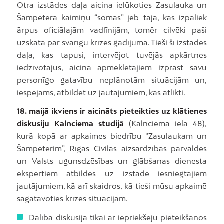
Otra izstādes daļa aicina ielūkoties Zasulauka un
Šampētera kaimiņu “somās” jeb tajā, kas izpaliek
ārpus oficiālajām vadlīnijām, tomēr cilvēki paši
uzskata par svarīgu krīzes gadījumā. Tieši šī izstādes
daļa, kas tapusi, intervējot tuvējās apkārtnes
iedzīvotājus, aicina apmeklētājiem izprast savu
personīgo gatavību neplānotām situācijām un,
iespējams, atbildēt uz jautājumiem, kas atlikti.
18. maijā ikviens ir aicināts pieteikties uz klātienes
diskusiju Kalnciema studijā
(Kalnciema iela 48),
kurā kopā ar apkaimes biedrību “Zasulaukam un
Šampēterim”, Rīgas Civilās aizsardzības pārvaldes
un Valsts ugunsdzēsības un glābšanas dienesta
ekspertiem atbildēs uz izstādē iesniegtajiem
jautājumiem, kā arī skaidros, kā tieši mūsu apkaimē
sagatavoties krīzes situācijām.
Dalība diskusijā tikai ar iepriekšēju pieteikšanos