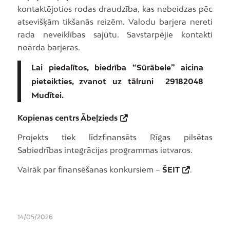
kontaktējoties rodas draudzība, kas nebeidzas pēc
atsevišķām tikšanās reizēm. Valodu barjera nereti
rada neveiklības sajūtu. Savstarpējie kontakti
noārda barjeras.
Lai piedalītos, biedrība “Sūrābele” aicina
pieteikties, zvanot uz tālruni 29182048
Mudītei.
Kopienas centrs Ābeļzieds
Projekts tiek līdzfinansēts Rīgas pilsētas
Sabiedrības integrācijas programmas ietvaros.
Vairāk par finansēšanas konkursiem –
ŠEIT
.
14/05/2026