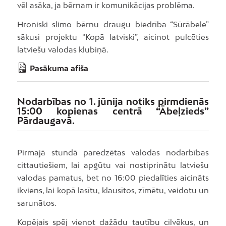
vēl asāka, ja bērnam ir komunikācijas problēma.
Hroniski slimo bērnu draugu biedrība “Sūrābele”
sākusi projektu “Kopā latviski”, aicinot pulcēties
latviešu valodas klubiņā.
Pasākuma afiša
Nodarbības no 1. jūnija notiks pirmdienās
15:00 kopienas centrā “Ābeļzieds”
Pārdaugavā.
Pirmajā stundā paredzētas valodas nodarbības
cittautiešiem, lai apgūtu vai nostiprinātu latviešu
valodas pamatus, bet no 16:00 piedalīties aicināts
ikviens, lai kopā lasītu, klausītos, zīmētu, veidotu un
sarunātos.
Kopējais spēj vienot dažādu tautību cilvēkus, un