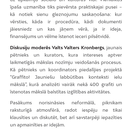
īpaša uzmanība tiks pievērsta praktiskajai pusei –
kā notiek sienu gleznojumu saskaņošana: kur
vērsties, kāda ir procedūra, kādi dokumenti
jāiesniedz un kas jāņem vērā, ja ir ideja,
finansējums un vēlme īstenot ieceri pilsētvidē.
Diskusiju moderēs Valts Valters Kronbergs
, jaunais
pētnieks un kurators, kura intereses aptver
laikmetīgās mākslas nozīmju veidošanās procesus.
Kā pētnieks un koordinators piedalījies projektā
“Graffito! Jauniešu labbūtības konteksti ielu
mākslā”, kurā analizēti vairāk nekā 400 grafiti un
īstenotas mākslā balstītas izglītības aktivitātes.
Pasākums norisināsies neformālā, piknikam
raksturīgā atmosfērā, radot iespēju ne tikai
klausīties un diskutēt, bet arī savstarpēji iepazīties
un apmainīties ar idejām.