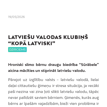
19/05/2026
LATVIEŠU VALODAS KLUBIŅŠ
“KOPĀ LATVISKI”
DZIRCIEMS
Hroniski slimo bērnu draugu biedrība “Sūrābele”
aicina mācīties un stiprināt latviešu valodu.
Pārejot uz izglītību valsts – latviešu valodā, lielai
daļai cittautiešu ģimeņu ir stresa situācija, ja vecāki
paši nezina vai zina ļoti slikti latviešu valodu, tāpēc
nevar palīdzēt saviem bērniem. Ģimenēs, kurās aug
bērns ar īpašām vajadzībām, bieži vien problēma ir