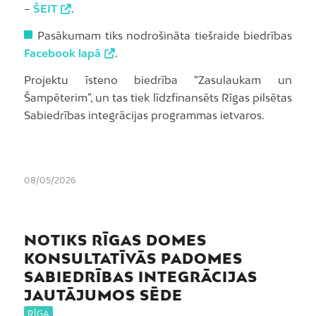
–
ŠEIT
.
Pasākumam tiks nodrošināta tiešraide biedrības
Facebook lapā
.
Projektu īsteno biedrība “Zasulaukam un
Šampēterim”, un tas tiek līdzfinansēts Rīgas pilsētas
Sabiedrības integrācijas programmas ietvaros.
08/05/2026
NOTIKS RĪGAS DOMES
KONSULTATĪVĀS PADOMES
SABIEDRĪBAS INTEGRĀCIJAS
JAUTĀJUMOS SĒDE
RĪGA