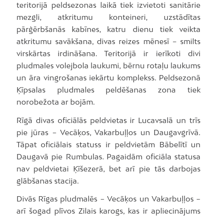
teritorijā peldsezonas laikā tiek izvietoti sanitārie
mezgli, atkritumu konteineri, uzstādītas
pārģērbšanās kabīnes, katru dienu tiek veikta
atkritumu savākšana, divas reizes mēnesī – smilts
virskārtas irdināšana. Teritorijā ir ierīkoti divi
pludmales volejbola laukumi, bērnu rotaļu laukums
un āra vingrošanas iekārtu komplekss. Peldsezonā
Ķīpsalas pludmales peldēšanas zona tiek
norobežota ar bojām.
Rīgā divas oficiālās peldvietas ir Lucavsalā un trīs
pie jūras – Vecāķos, Vakarbuļļos un Daugavgrīvā.
Tāpat oficiālais statuss ir peldvietām Bābelītī un
Daugavā pie Rumbulas. Pagaidām oficiāla statusa
nav peldvietai Ķīšezerā, bet arī pie tās darbojas
glābšanas stacija.
Divās Rīgas pludmalēs – Vecāķos un Vakarbuļļos –
arī šogad plīvos Zilais karogs, kas ir apliecinājums