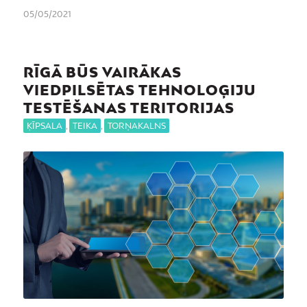
05/05/2021
RĪGĀ BŪS VAIRĀKAS
VIEDPILSĒTAS TEHNOLOĢIJU
TESTĒŠANAS TERITORIJAS
ĶĪPSALA
,
TEIKA
,
TORŅAKALNS