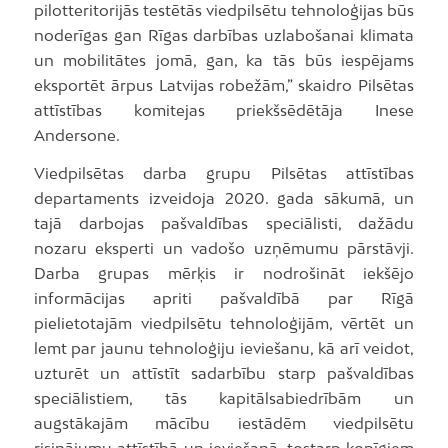
pilotteritorijās testētās viedpilsētu tehnoloģijas būs
noderīgas gan Rīgas darbības uzlabošanai klimata
un mobilitātes jomā, gan, ka tās būs iespējams
eksportēt ārpus Latvijas robežām,” skaidro Pilsētas
attīstības komitejas priekšsēdētāja Inese
Andersone.
Viedpilsētas darba grupu Pilsētas attīstības
departaments izveidoja 2020. gada sākumā, un
tajā darbojas pašvaldības speciālisti, dažādu
nozaru eksperti un vadošo uzņēmumu pārstāvji.
Darba grupas mērķis ir nodrošināt iekšējo
informācijas apriti pašvaldībā par Rīgā
pielietotajām viedpilsētu tehnoloģijām, vērtēt un
lemt par jaunu tehnoloģiju ieviešanu, kā arī veidot,
uzturēt un attīstīt sadarbību starp pašvaldības
speciālistiem, tās kapitālsabiedrībām un
augstākajām mācību iestādēm viedpilsētu
risinājumu attīstībā un ieviešanā, tostarp kopīgiem