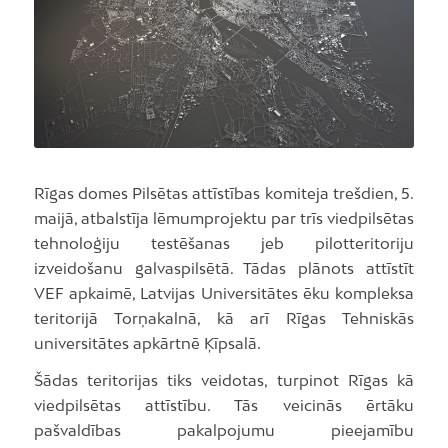
Rīgas domes Pilsētas attīstības komiteja trešdien, 5.
maijā, atbalstīja lēmumprojektu par trīs viedpilsētas
tehnoloģiju testēšanas jeb pilotteritoriju
izveidošanu galvaspilsētā. Tādas plānots attīstīt
VEF apkaimē, Latvijas Universitātes ēku kompleksa
teritorijā Torņakalnā, kā arī Rīgas Tehniskās
universitātes apkārtnē Ķīpsalā.
Šādas teritorijas tiks veidotas, turpinot Rīgas kā
viedpilsētas attīstību. Tās veicinās ērtāku
pašvaldības pakalpojumu pieejamību