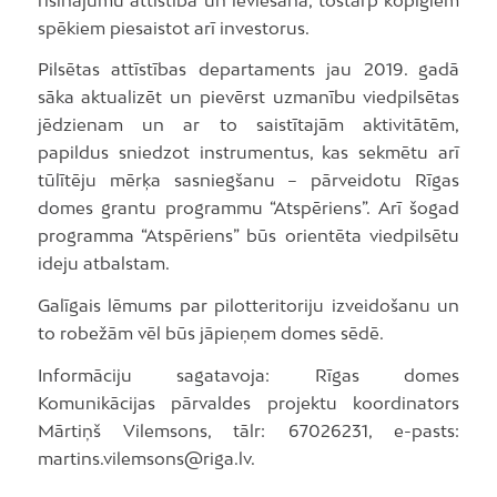
spēkiem piesaistot arī investorus.
Pilsētas attīstības departaments jau 2019. gadā
sāka aktualizēt un pievērst uzmanību viedpilsētas
jēdzienam un ar to saistītajām aktivitātēm,
papildus sniedzot instrumentus, kas sekmētu arī
tūlītēju mērķa sasniegšanu – pārveidotu Rīgas
domes grantu programmu “Atspēriens”. Arī šogad
programma “Atspēriens” būs orientēta viedpilsētu
ideju atbalstam.
Galīgais lēmums par pilotteritoriju izveidošanu un
to robežām vēl būs jāpieņem domes sēdē.
Informāciju sagatavoja: Rīgas domes
Komunikācijas pārvaldes projektu koordinators
Mārtiņš Vilemsons, tālr: 67026231, e-pasts:
martins.vilemsons@riga.lv.