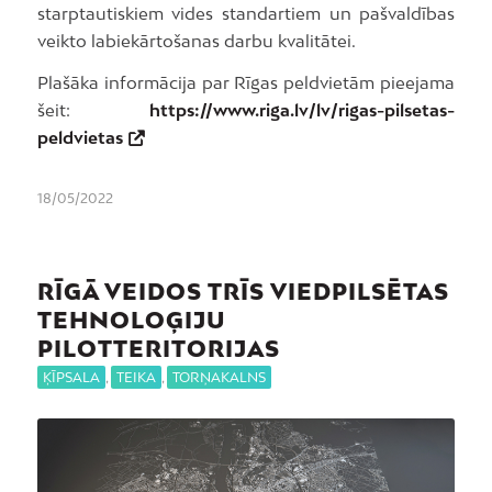
starptautiskiem vides standartiem un pašvaldības
veikto labiekārtošanas darbu kvalitātei.
Plašāka informācija par Rīgas peldvietām pieejama
šeit:
https://www.riga.lv/lv/rigas-pilsetas-
peldvietas
18/05/2022
RĪGĀ VEIDOS TRĪS VIEDPILSĒTAS
TEHNOLOĢIJU
PILOTTERITORIJAS
ĶĪPSALA
,
TEIKA
,
TORŅAKALNS