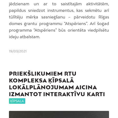
jēdzienam un ar to saistītajām aktivitātēm,
papildus sniedzot instrumentus, kas sekmētu arī
tūlītēju mērķa sasniegšanu – pārveidotu Rīgas
domes grantu programmu “Atspēriens”. Arī šogad
programma “Atspēriens” būs orientēta viedpilsētu
ideju atbalstam.
19/03/2021
PRIEKŠLIKUMIEM RTU
KOMPLEKSA ĶĪPSALĀ
LOKĀLPLĀNOJUMAM AICINA
IZMANTOT INTERAKTĪVU KARTI
ĶĪPSALA