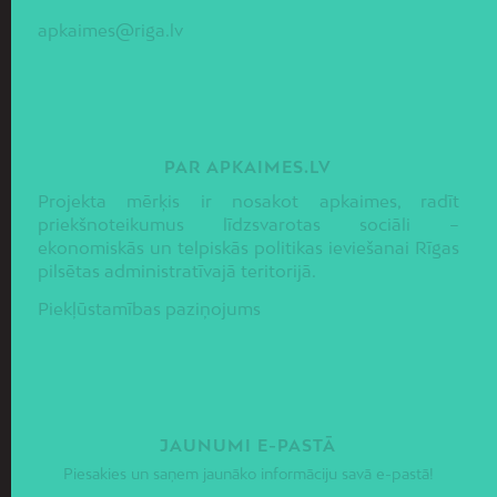
apkaimes@riga.lv
PAR APKAIMES.LV
Projekta mērķis ir nosakot apkaimes, radīt
priekšnoteikumus līdzsvarotas sociāli –
ekonomiskās un telpiskās politikas ieviešanai Rīgas
pilsētas administratīvajā teritorijā.
Piekļūstamības paziņojums
JAUNUMI E-PASTĀ
Piesakies un saņem jaunāko informāciju savā e-pastā!