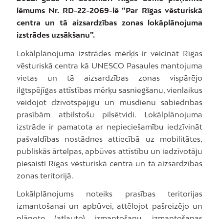
lēmums Nr. RD-22-2069-lē “Par Rīgas vēsturiskā
centra un tā aizsardzības zonas lokāplānojuma
izstrādes uzsākšanu”.
Lokālplānojuma izstrādes mērķis ir veicināt Rīgas
vēsturiskā centra kā UNESCO Pasaules mantojuma
vietas un tā aizsardzības zonas vispārējo
ilgtspējīgas attīstības mērķu sasniegšanu, vienlaikus
veidojot dzīvotspējīgu un mūsdienu sabiedrības
prasībām atbilstošu pilsētvidi. Lokālplānojuma
izstrāde ir pamatota ar nepieciešamību iedzīvināt
pašvaldības nostādnes attiecībā uz mobilitātes,
publiskās ārtelpas, apbūves attīstību un iedzīvotāju
piesaisti Rīgas vēsturiskā centra un tā aizsardzības
zonas teritorijā.
Lokālplānojums noteiks prasības teritorijas
izmantošanai un apbūvei, attēlojot pašreizējo un
plānoto (atļauto) izmantošanu, izmantošanas