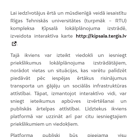
Lai iedzīvotājus ērtā un mūsdienīgā veidā iesaistītu
Rīgas Tehniskās universitātes (turpmāk – RTU)
kompleksa Ķīpsalā lokālplānojuma izstrādē,
izveidota interaktīva karte
http://kipsala.tergis.lv
.
Tajā ikviens var izteikt viedokli un iesniegt
priekšlikumus lokālplānojuma izstrādātājiem,
norādot vietas un situācijas, kas varētu palīdzēt
piedāvāt pēc iespējas ērtākus risinājumus
transporta un gājēju un sociālās infrastruktūras
attīstībai. Tāpat, izmantojot interaktīvo vidi, var
sniegt ieteikumus apbūves izvērtēšanai un
publiskās ārtelpas attīstībai. Līdztekus ikviens
platformā var uzzināt arī par citu iesniegtajiem
priekšlikumiem un viedokļiem.
Platforma publiski būs pieejama visu