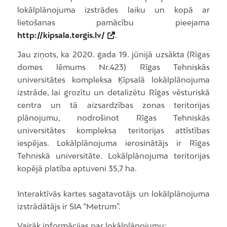
lokālplānojuma izstrādes laiku un kopā ar
lietošanas pamācību pieejama
http://kipsala.tergis.lv/
.
Jau ziņots, ka 2020. gada 19. jūnijā uzsākta (Rīgas
domes lēmums Nr.423) Rīgas Tehniskās
universitātes kompleksa Ķīpsalā lokālplānojuma
izstrāde, lai grozītu un detalizētu Rīgas vēsturiskā
centra un tā aizsardzības zonas teritorijas
plānojumu, nodrošinot Rīgas Tehniskās
universitātes kompleksa teritorijas attīstības
iespējas. Lokālplānojuma ierosinātājs ir Rīgas
Tehniskā universitāte. Lokālplānojuma teritorijas
kopējā platība aptuveni 35,7 ha.
Interaktīvās kartes sagatavotājs un lokālplānojuma
izstrādātājs ir SIA “Metrum”.
Vairāk informācijas par lokālplānojumu: