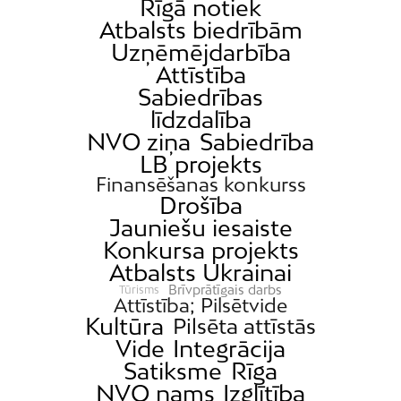
Rīgā notiek
Atbalsts biedrībām
Uzņēmējdarbība
Attīstība
Sabiedrības
līdzdalība
NVO ziņa
Sabiedrība
LB projekts
Finansēšanas konkurss
Drošība
Jauniešu iesaiste
Konkursa projekts
Atbalsts Ukrainai
Brīvprātīgais darbs
Tūrisms
Attīstība; Pilsētvide
Kultūra
Pilsēta attīstās
Vide
Integrācija
Satiksme
Rīga
NVO nams
Izglītība