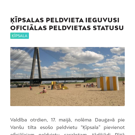
ĶĪPSALAS PELDVIETA IEGUVUSI
OFICIĀLAS PELDVIETAS STATUSU
ĶĪPSALA
Valdība otrdien, 17. maijā, nolēma Daugavā pie
Vanšu tilta esošo peldvietu “Ķīpsala” pievienot
oficiālajam peldvietu sarakstam, tādējādi Rīgā