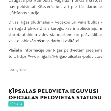
Daugavā pie Rumbulas. Pagaidām oficiāla statusa
nav peldvietai Ķīšezerā, bet arī pie tās darbojas
glābšanas stacija.
Divās Rīgas pludmalēs – Vecāķos un Vakarbuļļos –
arī šogad plīvos Zilais karogs, kas ir apliecinājums
starptautiskiem vides standartiem un pašvaldības
veikto labiekārtošanas darbu kvalitātei.
Plašāka informācija par Rīgas peldvietām pieejama
šeit: https://www.riga.lv/lv/rigas-pilsetas-peldvietas
22/05/2022
ĶĪPSALAS PELDVIETA IEGUVUSI
OFICIĀLAS PELDVIETAS STATUSU
ĶĪPSALA