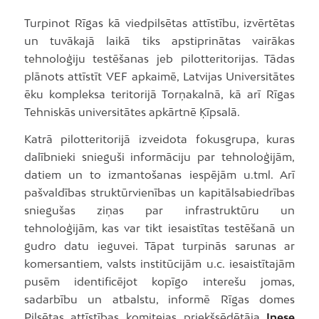
Turpinot Rīgas kā viedpilsētas attīstību, izvērtētas
un tuvākajā laikā tiks apstiprinātas vairākas
tehnoloģiju testēšanas jeb pilotteritorijas. Tādas
plānots attīstīt VEF apkaimē, Latvijas Universitātes
ēku kompleksa teritorijā Torņakalnā, kā arī Rīgas
Tehniskās universitātes apkārtnē Ķīpsalā.
Katrā pilotteritorijā izveidota fokusgrupa, kuras
dalībnieki snieguši informāciju par tehnoloģijām,
datiem un to izmantošanas iespējām u.tml. Arī
pašvaldības struktūrvienības un kapitālsabiedrības
sniegušas ziņas par infrastruktūru un
tehnoloģijām, kas var tikt iesaistītas testēšanā un
gudro datu ieguvei. Tāpat turpinās sarunas ar
komersantiem, valsts institūcijām u.c. iesaistītajām
pusēm identificējot kopīgo interešu jomas,
sadarbību un atbalstu, informē Rīgas domes
Pilsētas attīstības komitejas priekšsēdētāja
Inese