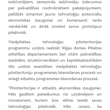
iedzīvotājiem, samazinās iedzīvotāju izdevumus
par pašvaldības nodrošinātiem pakalpojumiem,
palīdzēs izmantot jauno tehnoloģiju potenciālu
ekonomikas izaugsmei un komersanti varēs
vienkāršāk un ātrāk izvietot savus prototipus
pilsētvidē.
Viedpilsētas tehnoloģiju pilotteritorijas
programmu uzdots realizēt Rīgas domes Pilsētas
attīstības departamentam, bet citām pašvaldības
iestādēm, struktūrvienībām un kapitālsabiedrībām
tiks uzdots iesaistīties viedpilsētas tehnoloģiju
pilotteritoriju programmas īstenošanas procesā un
sniegt atbalstu programmas īstenošanas procesā.
“Pilotteritorijas ir atbalsts ekonomikas izaugsmei.
Mēs gaidīsim pieteikumus no uzņēmējiem un
inovatoriem, kuriem būs vēlme testēt savas
tehnoloģijas pilsētvidē. Mēs ceram, ka