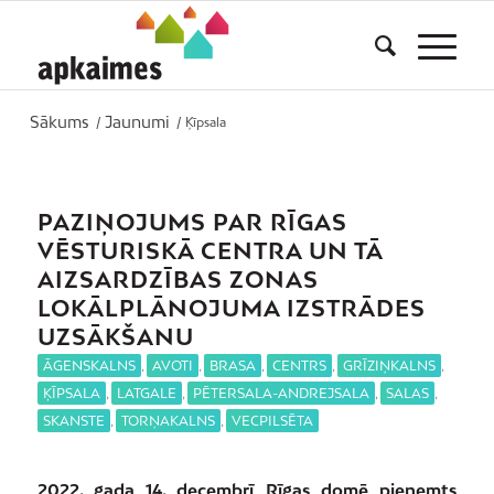
Sākums
Jaunumi
/
/
Ķīpsala
PAZIŅOJUMS PAR RĪGAS
VĒSTURISKĀ CENTRA UN TĀ
AIZSARDZĪBAS ZONAS
LOKĀLPLĀNOJUMA IZSTRĀDES
UZSĀKŠANU
ĀGENSKALNS
,
AVOTI
,
BRASA
,
CENTRS
,
GRĪZIŅKALNS
,
ĶĪPSALA
,
LATGALE
,
PĒTERSALA-ANDREJSALA
,
SALAS
,
SKANSTE
,
TORŅAKALNS
,
VECPILSĒTA
2022. gada 14. decembrī Rīgas domē pieņemts