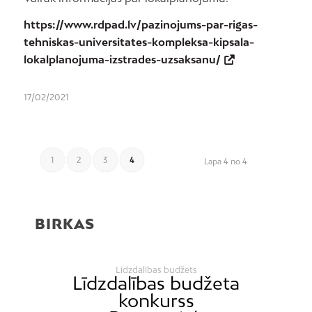
https://www.rdpad.lv/pazinojums-par-rigas-
tehniskas-universitates-kompleksa-kipsala-
lokalplanojuma-izstrades-uzsaksanu/
17/02/2021
1
2
3
4
Lapa 4 no 4
BIRKAS
Līdzdalības budžets
Līdzdalības budžeta
konkurss