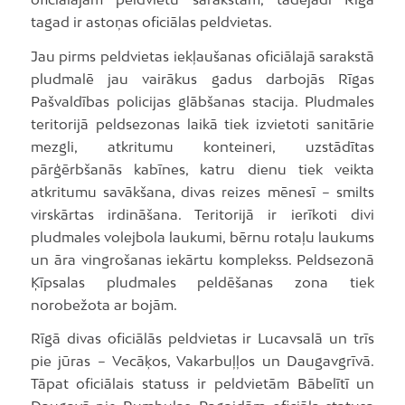
tagad ir astoņas oficiālas peldvietas.
Jau pirms peldvietas iekļaušanas oficiālajā sarakstā
pludmalē jau vairākus gadus darbojās Rīgas
Pašvaldības policijas glābšanas stacija. Pludmales
teritorijā peldsezonas laikā tiek izvietoti sanitārie
mezgli, atkritumu konteineri, uzstādītas
pārģērbšanās kabīnes, katru dienu tiek veikta
atkritumu savākšana, divas reizes mēnesī – smilts
virskārtas irdināšana. Teritorijā ir ierīkoti divi
pludmales volejbola laukumi, bērnu rotaļu laukums
un āra vingrošanas iekārtu komplekss. Peldsezonā
Ķīpsalas pludmales peldēšanas zona tiek
norobežota ar bojām.
Rīgā divas oficiālās peldvietas ir Lucavsalā un trīs
pie jūras – Vecāķos, Vakarbuļļos un Daugavgrīvā.
Tāpat oficiālais statuss ir peldvietām Bābelītī un