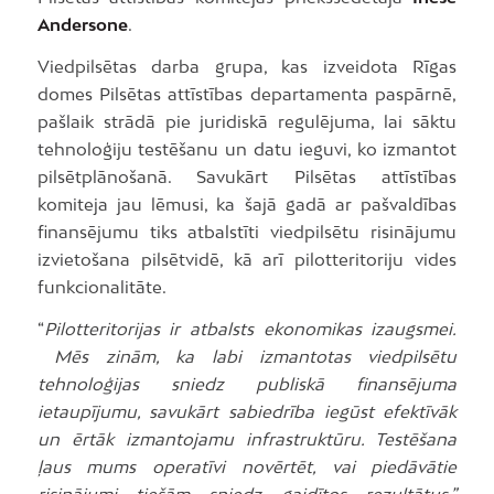
Andersone
.
Viedpilsētas darba grupa, kas izveidota Rīgas
domes Pilsētas attīstības departamenta paspārnē,
pašlaik strādā pie juridiskā regulējuma, lai sāktu
tehnoloģiju testēšanu un datu ieguvi, ko izmantot
pilsētplānošanā. Savukārt Pilsētas attīstības
komiteja jau lēmusi, ka šajā gadā ar pašvaldības
finansējumu tiks atbalstīti viedpilsētu risinājumu
izvietošana pilsētvidē, kā arī pilotteritoriju vides
funkcionalitāte.
“
Pilotteritorijas ir atbalsts ekonomikas izaugsmei.
Mēs zinām, ka labi izmantotas viedpilsētu
tehnoloģijas sniedz publiskā finansējuma
ietaupījumu, savukārt sabiedrība iegūst efektīvāk
un ērtāk izmantojamu infrastruktūru. Testēšana
ļaus mums operatīvi novērtēt, vai piedāvātie
risinājumi tiešām sniedz gaidītos rezultātus,”