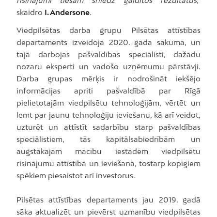
skaidro
I. Andersone
.
Viedpilsētas darba grupu Pilsētas attīstības
departaments izveidoja 2020. gada sākumā, un
tajā darbojas pašvaldības speciālisti, dažādu
nozaru eksperti un vadošo uzņēmumu pārstāvji.
Darba grupas mērķis ir nodrošināt iekšējo
informācijas apriti pašvaldībā par Rīgā
pielietotajām viedpilsētu tehnoloģijām, vērtēt un
lemt par jaunu tehnoloģiju ieviešanu, kā arī veidot,
uzturēt un attīstīt sadarbību starp pašvaldības
speciālistiem, tās kapitālsabiedrībām un
augstākajām mācību iestādēm viedpilsētu
risinājumu attīstībā un ieviešanā, tostarp kopīgiem
spēkiem piesaistot arī investorus.
Pilsētas attīstības departaments jau 2019. gadā
sāka aktualizēt un pievērst uzmanību viedpilsētas