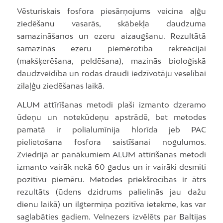
Vēsturiskais fosfora piesārņojums veicina aļģu
ziedēšanu vasarās, skābekļa daudzuma
samazināšanos un ezeru aizaugšanu. Rezultātā
samazinās ezeru piemērotība rekreācijai
(makšķerēšana, peldēšana), mazinās bioloģiskā
daudzveidība un rodas draudi iedzīvotāju veselībai
zilaļģu ziedēšanas laikā.
ALUM attīrīšanas metodi plaši izmanto dzeramo
ūdeņu un notekūdeņu apstrādē, bet metodes
pamatā ir polialumīnija hlorīda jeb PAC
pielietošana fosfora saistīšanai nogulumos.
Zviedrijā ar panākumiem ALUM attīrīšanas metodi
izmanto vairāk nekā 60 gadus un ir vairāki desmiti
pozitīvu piemēru. Metodes priekšrocības ir ātrs
rezultāts (ūdens dzidrums palielinās jau dažu
dienu laikā) un ilgtermiņa pozitīva ietekme, kas var
saglabāties gadiem. Velnezers izvēlēts par Baltijas