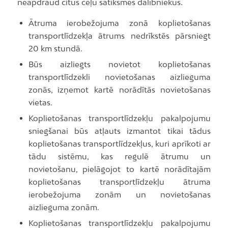
neapdraud citus ceļu satiksmes dalībniekus.
Ātruma ierobežojuma zonā koplietošanas
transportlīdzekļa ātrums nedrīkstēs pārsniegt
20 km stundā.
Būs aizliegts novietot koplietošanas
transportlīdzekli novietošanas aizlieguma
zonās, izņemot kartē norādītās novietošanas
vietas.
Koplietošanas transportlīdzekļu pakalpojumu
sniegšanai būs atļauts izmantot tikai tādus
koplietošanas transportlīdzekļus, kuri aprīkoti ar
tādu sistēmu, kas regulē ātrumu un
novietošanu, pielāgojot to kartē norādītajām
koplietošanas transportlīdzekļu ātruma
ierobežojuma zonām un novietošanas
aizlieguma zonām.
Koplietošanas transportlīdzekļu pakalpojumu