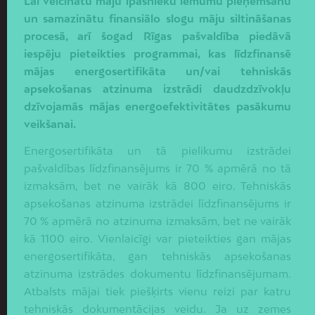
Lai veicinātu māju īpašnieku lēmumu pieņemšanu
un samazinātu finansiālo slogu māju siltināšanas
procesā, arī šogad Rīgas pašvaldība piedāvā
iespēju pieteikties programmai, kas līdzfinansē
mājas energosertifikāta un/vai tehniskās
apsekošanas atzinuma izstrādi daudzdzīvokļu
dzīvojamās mājas energoefektivitātes pasākumu
veikšanai.
Energosertifikāta un tā pielikumu izstrādei
pašvaldības līdzfinansējums ir 70 % apmērā no tā
izmaksām, bet ne vairāk kā 800 eiro. Tehniskās
apsekošanas atzinuma izstrādei līdzfinansējums ir
70 % apmērā no atzinuma izmaksām, bet ne vairāk
kā 1100 eiro. Vienlaicīgi var pieteikties gan mājas
energosertifikāta, gan tehniskās apsekošanas
atzinuma izstrādes dokumentu līdzfinansējumam.
Atbalsts mājai tiek piešķirts vienu reizi par katru
tehniskās dokumentācijas veidu. Ja uz zemes