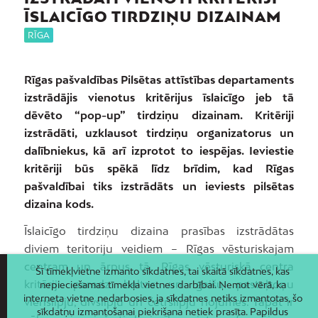
ĪSLAICĪGO TIRDZIŅU DIZAINAM
RĪGA
Rīgas pašvaldības Pilsētas attīstības departaments
izstrādājis vienotus kritērijus īslaicīgo jeb tā
dēvēto “pop-up” tirdziņu dizainam. Kritēriji
izstrādāti, uzklausot tirdziņu organizatorus un
dalībniekus, kā arī izprotot to iespējas. Ieviestie
kritēriji būs spēkā līdz brīdim, kad Rīgas
pašvaldībai tiks izstrādāts un ieviests pilsētas
dizaina kods.
Īslaicīgo tirdziņu dizaina prasības izstrādātas
diviem teritoriju veidiem – Rīgas vēsturiskajam
centram un ārpus tā. Rīgas vēsturiskā centra
Šī tīmekļvietne izmanto sīkdatnes, tai skaitā sīkdatnes, kas
kritēriji paredz baltas un gaišu pasteļtoņu
nepieciešamas tīmekļa vietnes darbībai. Ņemot vērā, ka
interneta vietne nedarbosies, ja sīkdatnes netiks izmantotas, šo
vienslīpju, divslīpju un četrslīpju nojumes. Tāpat ir
sīkdatņu izmantošanai piekrišana netiek prasīta. Papildus