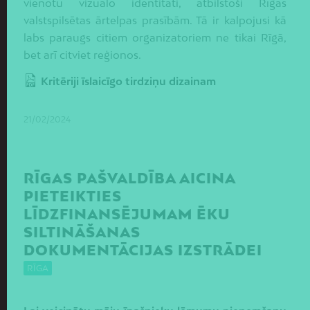
vienotu vizuālo identitāti, atbilstoši Rīgas
valstspilsētas ārtelpas prasībām. Tā ir kalpojusi kā
labs paraugs citiem organizatoriem ne tikai Rīgā,
bet arī citviet reģionos.
Kritēriji īslaicīgo tirdziņu dizainam
21/02/2024
RĪGAS PAŠVALDĪBA AICINA
PIETEIKTIES
LĪDZFINANSĒJUMAM ĒKU
SILTINĀŠANAS
DOKUMENTĀCIJAS IZSTRĀDEI
RĪGA