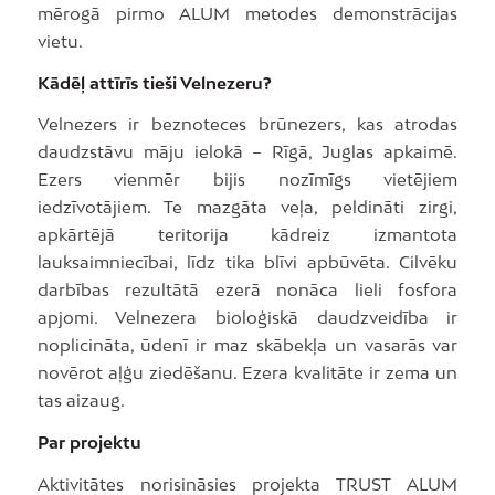
mērogā pirmo ALUM metodes demonstrācijas
vietu.
Kādēļ attīrīs tieši Velnezeru?
Velnezers ir beznoteces brūnezers, kas atrodas
daudzstāvu māju ielokā – Rīgā, Juglas apkaimē.
Ezers vienmēr bijis nozīmīgs vietējiem
iedzīvotājiem. Te mazgāta veļa, peldināti zirgi,
apkārtējā teritorija kādreiz izmantota
lauksaimniecībai, līdz tika blīvi apbūvēta. Cilvēku
darbības rezultātā ezerā nonāca lieli fosfora
apjomi. Velnezera bioloģiskā daudzveidība ir
noplicināta, ūdenī ir maz skābekļa un vasarās var
novērot aļģu ziedēšanu. Ezera kvalitāte ir zema un
tas aizaug.
Par projektu
Aktivitātes norisināsies projekta TRUST ALUM