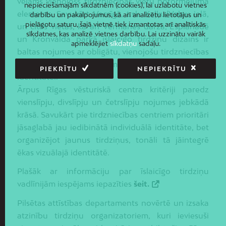
vēlams vienojošs tirdzniecības vietu noformējuma
nepieciešamajām sīkdatnēm (cookies), lai uzlabotu vietnes
elements. Savukārt Vecrīgā, t.sk. Kaļķu/Vaļņu ielā,
darbību un pakalpojumus, kā arī analizētu lietotājus un
pielāgotu saturu, šajā vietnē tiek izmantotas arī analītiskās
un citās vietās, kā arī Vērmanes dārzā, Esplanādē
sīkdatnes, kas analizē vietnes darbību. Lai uzzinātu vairāk
un Kronvalda parkā īslaicīgo tirdziņu dizains ir
apmeklējiet
sīkdatņu
sadaļu.
baltas nojumes ar obligātu, vienojošu tirdzniecības
vietas noformējuma elementu, atbilstoši tirdziņa
PIEKRĪTU
NEPIEKRĪTU
identitātei.
Ārpus Rīgas vēsturiskā centra kritēriji paredz
vienslīpju, divslīpju un četrslīpju nojumes jebkādā
krāsā. Savukārt pie tirdzniecības centriem prioritāri
jāsaglabā jau iedibinātā individuālā identitāte, bet
organizējot jaunus tirdziņus, tonāli tā jāintegrē
ēkas vizuālajā identitātē.
Plašāk ar informāciju par īslaicīgo tirdziņu
vadlīnijām iespējams iepazīties
šeit.
Pilsētas attīstības departaments novērtē un izsaka
atzinību tirdziņu organizatoriem, kuri ieviesuši