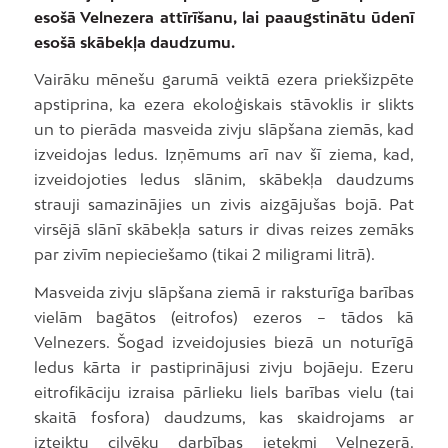
esošā Velnezera attīrīšanu, lai paaugstinātu ūdenī
esošā skābekļa daudzumu.
Vairāku mēnešu garumā veiktā ezera priekšizpēte
apstiprina, ka ezera ekoloģiskais stāvoklis ir slikts
un to pierāda masveida zivju slāpšana ziemās, kad
izveidojas ledus. Izņēmums arī nav šī ziema, kad,
izveidojoties ledus slānim, skābekļa daudzums
strauji samazinājies un zivis aizgājušas bojā. Pat
virsējā slānī skābekļa saturs ir divas reizes zemāks
par zivīm nepieciešamo (tikai 2 miligrami litrā).
Masveida zivju slāpšana ziemā ir raksturīga barības
vielām bagātos (eitrofos) ezeros – tādos kā
Velnezers. Šogad izveidojusies biezā un noturīgā
ledus kārta ir pastiprinājusi zivju bojāeju. Ezeru
eitrofikāciju izraisa pārlieku liels barības vielu (tai
skaitā fosfora) daudzums, kas skaidrojams ar
izteiktu cilvēku darbības ietekmi Velnezerā.