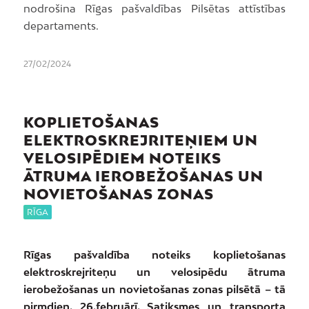
nodrošina Rīgas pašvaldības Pilsētas attīstības
departaments.
27/02/2024
KOPLIETOŠANAS
ELEKTROSKREJRITEŅIEM UN
VELOSIPĒDIEM NOTEIKS
ĀTRUMA IEROBEŽOŠANAS UN
NOVIETOŠANAS ZONAS
RĪGA
Rīgas pašvaldība noteiks koplietošanas
elektroskrejriteņu un velosipēdu ātruma
ierobežošanas un novietošanas zonas pilsētā – tā
pirmdien, 26.februārī, Satiksmes un transporta