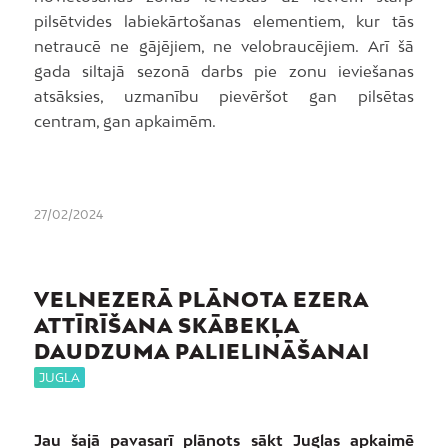
pilsētvides labiekārtošanas elementiem, kur tās
netraucē ne gājējiem, ne velobraucējiem. Arī šā
gada siltajā sezonā darbs pie zonu ieviešanas
atsāksies, uzmanību pievēršot gan pilsētas
centram, gan apkaimēm.
27/02/2024
VELNEZERĀ PLĀNOTA EZERA
ATTĪRĪŠANA SKĀBEKĻA
DAUDZUMA PALIELINĀŠANAI
JUGLA
Jau šajā pavasarī plānots sākt Juglas apkaimē