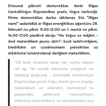
Drīzumā plānoti demontāžas darbi Rīgas
Centrāltirgus Rūpniecības preču tirgus teritorijā.
Pirms demontāžas darbu sākšanas SIA “Rīgas
nami” sadarbībā ar Rīgas enerģētikas aģentūru 29.
februārī no plkst. 9.00-12.00 un 1. martā no plkst.
14.00-17.00 piedāvā akciju “No tirgus uz mājām –
dod materiāliem jaunu dzīvi”, kurā iedzīvotājiem,
biedrībām un uzņēmumiem pieteikties uz
atkārtotai izmantošanai derīgiem materiāliem.
“Tik bieži izmetam lietas, kas varētu kalpot
vēl ilgi. Tās nonāk atkritumu poligonā vai
labākajā gadījumā – pārstrādē. Demontējot
Rūpniecības preču tirgu, dosim jaunu iespēju
materiāliem un iekārtām, nodrošinot to
pieejamību jebkuram interesentam.
Atkārtota izmantošana vai pārveidošana ļauj