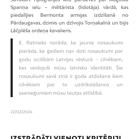
Spariņa ielu – militārista (lidotāja) vārdā, kas
piedalījies Bermonta armijas izdzīšanā no
Pārdaugavas, dzimis un dzīvojis Torņakalnā un bijis
Lāčplēša ordeņa kavalieris.
E. Ratnieks norāda, ka jaunie nosaukumi
pierāda, ka gadiem nav doti nosaukumi par
godu izcilībām Latvijas vēsturē – cilvēkiem,
kas veidojuši mūsu latvisko identitāti. Šie
nosaukumi savā ziņā ir goda atdošana šiem
cilvēkiem par to uzdrīkstēšanos un
sasniegumiem mūsu tautas attīstībā.
22/02/2024
IZSTRĀDĀTI VIENOTI KRITĒRIJI