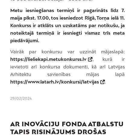
Metu iesniegšanas termiņš ir pagarināts līdz 7.
maija plkst. 17.00, tos iesniedzot Rīgā, Torņa ielā 11.
Konkurss ir atklāts un uzskatāms par notikušu, ja
noteiktajā termiņā ir iesniegti vismaz trīs meta
piedāvājumi.
Vairāk par konkursu var uzzināt mājaslapā:
https://lieliekapi.metukonkurss.lv
, kurā ir
ievietoti arī konkursa dokumenti, kā arī Latvijas
Arhitektu savienības mājas lapā
https://www.latarh.lv/konkursi/latvijas
.
29/02/2024
AR INOVĀCIJU FONDA ATBALSTU
TAPIS RISINĀJUMS DROŠAS