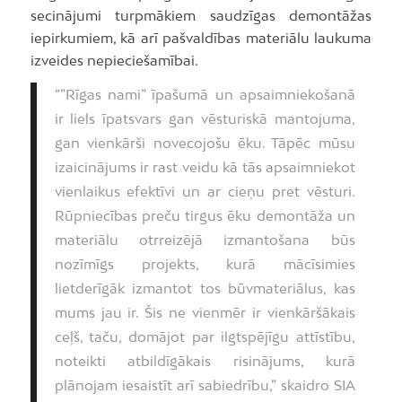
secinājumi turpmākiem saudzīgas demontāžas
iepirkumiem, kā arī pašvaldības materiālu laukuma
izveides nepieciešamībai.
“”Rīgas nami” īpašumā un apsaimniekošanā
ir liels īpatsvars gan vēsturiskā mantojuma,
gan vienkārši novecojošu ēku. Tāpēc mūsu
izaicinājums ir rast veidu kā tās apsaimniekot
vienlaikus efektīvi un ar cieņu pret vēsturi.
Rūpniecības preču tirgus ēku demontāža un
materiālu otrreizējā izmantošana būs
nozīmīgs projekts, kurā mācīsimies
lietderīgāk izmantot tos būvmateriālus, kas
mums jau ir. Šis ne vienmēr ir vienkāršākais
ceļš, taču, domājot par ilgtspējīgu attīstību,
noteikti atbildīgākais risinājums, kurā
plānojam iesaistīt arī sabiedrību,” skaidro SIA