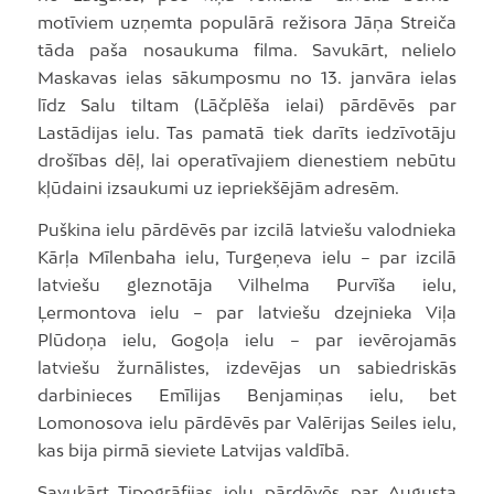
motīviem uzņemta populārā režisora Jāņa Streiča
tāda paša nosaukuma filma. Savukārt, nelielo
Maskavas ielas sākumposmu no 13. janvāra ielas
līdz Salu tiltam (Lāčplēša ielai) pārdēvēs par
Lastādijas ielu. Tas pamatā tiek darīts iedzīvotāju
drošības dēļ, lai operatīvajiem dienestiem nebūtu
kļūdaini izsaukumi uz iepriekšējām adresēm.
Puškina ielu pārdēvēs par izcilā latviešu valodnieka
Kārļa Mīlenbaha ielu, Turgeņeva ielu – par izcilā
latviešu gleznotāja Vilhelma Purvīša ielu,
Ļermontova ielu – par latviešu dzejnieka Viļa
Plūdoņa ielu, Gogoļa ielu – par ievērojamās
latviešu žurnālistes, izdevējas un sabiedriskās
darbinieces Emīlijas Benjamiņas ielu, bet
Lomonosova ielu pārdēvēs par Valērijas Seiles ielu,
kas bija pirmā sieviete Latvijas valdībā.
Savukārt Tipogrāfijas ielu pārdēvēs par Augusta