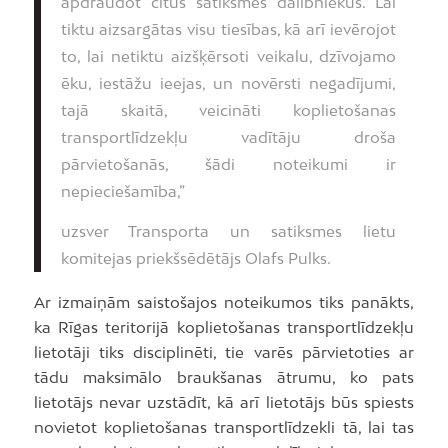
apdraudot citus satiksmes dalībniekus. Lai
tiktu aizsargātas visu tiesības, kā arī ievērojot
to, lai netiktu aizšķērsoti veikalu, dzīvojamo
ēku, iestāžu ieejas, un novērsti negadījumi,
tajā skaitā, veicināti koplietošanas
transportlīdzekļu vadītāju droša
pārvietošanās, šādi noteikumi ir
nepieciešamība,”
uzsver Transporta un satiksmes lietu
komitejas priekšsēdētājs Olafs Pulks.
Ar izmaiņām saistošajos noteikumos tiks panākts,
ka Rīgas teritorijā koplietošanas transportlīdzekļu
lietotāji tiks disciplinēti, tie varēs pārvietoties ar
tādu maksimālo braukšanas ātrumu, ko pats
lietotājs nevar uzstādīt, kā arī lietotājs būs spiests
novietot koplietošanas transportlīdzekli tā, lai tas