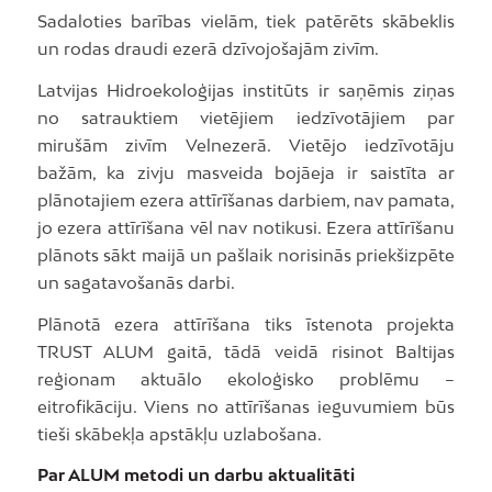
Sadaloties barības vielām, tiek patērēts skābeklis
un rodas draudi ezerā dzīvojošajām zivīm.
Latvijas Hidroekoloģijas institūts ir saņēmis ziņas
no satrauktiem vietējiem iedzīvotājiem par
mirušām zivīm Velnezerā. Vietējo iedzīvotāju
bažām, ka zivju masveida bojāeja ir saistīta ar
plānotajiem ezera attīrīšanas darbiem, nav pamata,
jo ezera attīrīšana vēl nav notikusi. Ezera attīrīšanu
plānots sākt maijā un pašlaik norisinās priekšizpēte
un sagatavošanās darbi.
Plānotā ezera attīrīšana tiks īstenota projekta
TRUST ALUM gaitā, tādā veidā risinot Baltijas
reģionam aktuālo ekoloģisko problēmu –
eitrofikāciju. Viens no attīrīšanas ieguvumiem būs
tieši skābekļa apstākļu uzlabošana.
Par ALUM metodi un darbu aktualitāti