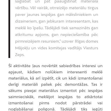
saglabāt un pat paaugstināt materiāla
vērtību. Vēl vairāk, otrreizējo materiālu tirgus
paver jaunas iespējas gan māksliniekiem un
dizaineriem, gan jebkuram interesentam, kas
meklē ko īpašu. Tādējādi tiek samazināts gan
atkritumu apjoms, gan nepieciešamība pēc
pirmreizējiem resursiem,” uzsver Rīgas domes
Mājokļu un vides komitejas vadītājs Viesturs
Zeps.
Šī aktivitāte ļaus novērtēt sabiedrības interesi un
apjaust, kādiem nolūkiem interesenti meklē
materiālus, kā arī izpētīt, cik un kādi izmantošanai
derīgi materiāli paliek pēc demontāžas. Tas ir
sākums pieejai materiālus izmantot pēc iespējas
saimnieciskāk, meklējot iespējas to atkārtotai
izmantošanai pirms nodot pārstrādei vai
noglabāšanai poligonā. Tādējādi tiks iegūti