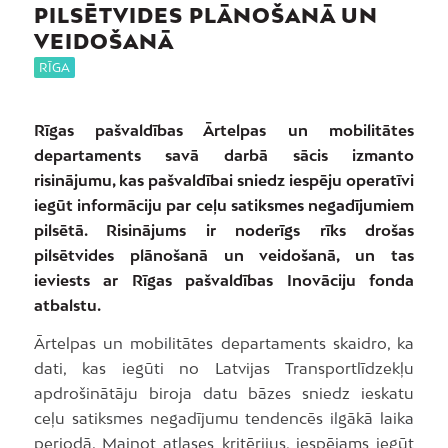
PILSĒTVIDES PLĀNOŠANĀ UN
VEIDOŠANĀ
RĪGA
Rīgas pašvaldības Ārtelpas un mobilitātes
departaments savā darbā sācis izmanto
risinājumu, kas pašvaldībai sniedz iespēju operatīvi
iegūt informāciju par ceļu satiksmes negadījumiem
pilsētā. Risinājums ir noderīgs rīks drošas
pilsētvides plānošanā un veidošanā, un tas
ieviests ar Rīgas pašvaldības Inovāciju fonda
atbalstu.
Ārtelpas un mobilitātes departaments skaidro, ka
dati, kas iegūti no Latvijas Transportlīdzekļu
apdrošinātāju biroja datu bāzes sniedz ieskatu
ceļu satiksmes negadījumu tendencēs ilgākā laika
periodā. Mainot atlases kritērijus, iespējams iegūt