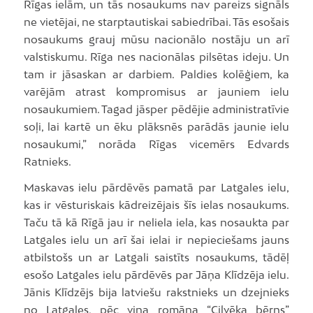
Rīgas ielām, un tās nosaukums nav pareizs signāls
ne vietējai, ne starptautiskai sabiedrībai. Tās esošais
nosaukums grauj mūsu nacionālo nostāju un arī
valstiskumu. Rīga nes nacionālas pilsētas ideju. Un
tam ir jāsaskan ar darbiem. Paldies kolēģiem, ka
varējām atrast kompromisus ar jauniem ielu
nosaukumiem. Tagad jāsper pēdējie administratīvie
soļi, lai kartē un ēku plāksnēs parādās jaunie ielu
nosaukumi,” norāda Rīgas vicemērs Edvards
Ratnieks.
Maskavas ielu pārdēvēs pamatā par Latgales ielu,
kas ir vēsturiskais kādreizējais šīs ielas nosaukums.
Taču tā kā Rīgā jau ir neliela iela, kas nosaukta par
Latgales ielu un arī šai ielai ir nepieciešams jauns
atbilstošs un ar Latgali saistīts nosaukums, tādēļ
esošo Latgales ielu pārdēvēs par Jāņa Klīdzēja ielu.
Jānis Klīdzējs bija latviešu rakstnieks un dzejnieks
no Latgales, pēc viņa romāna “Cilvēka bērns”