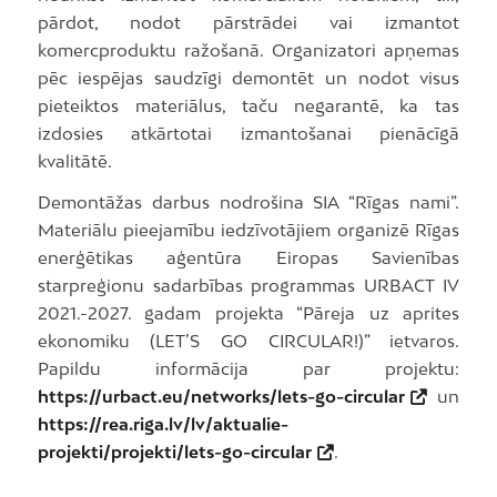
pārdot, nodot pārstrādei vai izmantot
komercproduktu ražošanā. Organizatori apņemas
pēc iespējas saudzīgi demontēt un nodot visus
pieteiktos materiālus, taču negarantē, ka tas
izdosies atkārtotai izmantošanai pienācīgā
kvalitātē.
Demontāžas darbus nodrošina SIA “Rīgas nami”.
Materiālu pieejamību iedzīvotājiem organizē Rīgas
enerģētikas aģentūra Eiropas Savienības
starpreģionu sadarbības programmas URBACT IV
2021.-2027. gadam projekta “Pāreja uz aprites
ekonomiku (LET’S GO CIRCULAR!)” ietvaros.
Papildu informācija par projektu:
https://urbact.eu/networks/lets-go-circular
un
https://rea.riga.lv/lv/aktualie-
projekti/projekti/lets-go-circular
.