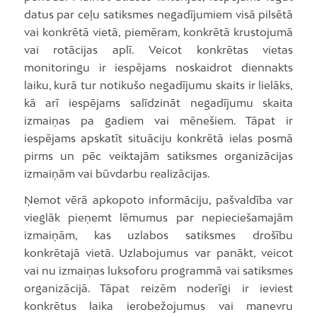
datus par ceļu satiksmes negadījumiem visā pilsētā
vai konkrētā vietā, piemēram, konkrētā krustojumā
vai rotācijas aplī. Veicot konkrētas vietas
monitoringu ir iespējams noskaidrot diennakts
laiku, kurā tur notikušo negadījumu skaits ir lielāks,
kā arī iespējams salīdzināt negadījumu skaita
izmaiņas pa gadiem vai mēnešiem. Tāpat ir
iespējams apskatīt situāciju konkrētā ielas posmā
pirms un pēc veiktajām satiksmes organizācijas
izmaiņām vai būvdarbu realizācijas.
Ņemot vērā apkopoto informāciju, pašvaldība var
vieglāk pieņemt lēmumus par nepieciešamajām
izmaiņām, kas uzlabos satiksmes drošību
konkrētajā vietā. Uzlabojumus var panākt, veicot
vai nu izmaiņas luksoforu programmā vai satiksmes
organizācijā. Tāpat reizēm noderīgi ir ieviest
konkrētus laika ierobežojumus vai manevru