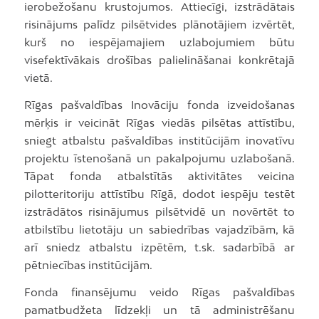
ierobežošanu krustojumos. Attiecīgi, izstrādātais
risinājums palīdz pilsētvides plānotājiem izvērtēt,
kurš no iespējamajiem uzlabojumiem būtu
visefektīvākais drošības palielināšanai konkrētajā
vietā.
Rīgas pašvaldības Inovāciju fonda izveidošanas
mērķis ir veicināt Rīgas viedās pilsētas attīstību,
sniegt atbalstu pašvaldības institūcijām inovatīvu
projektu īstenošanā un pakalpojumu uzlabošanā.
Tāpat fonda atbalstītās aktivitātes veicina
pilotteritoriju attīstību Rīgā, dodot iespēju testēt
izstrādātos risinājumus pilsētvidē un novērtēt to
atbilstību lietotāju un sabiedrības vajadzībām, kā
arī sniedz atbalstu izpētēm, t.sk. sadarbībā ar
pētniecības institūcijām.
Fonda finansējumu veido Rīgas pašvaldības
pamatbudžeta līdzekļi un tā administrēšanu