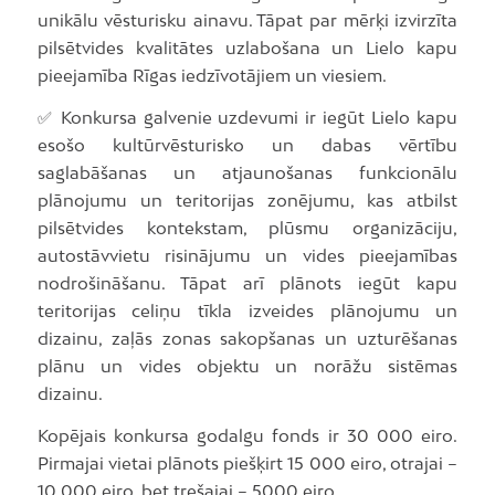
unikālu vēsturisku ainavu. Tāpat par mērķi izvirzīta
pilsētvides kvalitātes uzlabošana un Lielo kapu
pieejamība Rīgas iedzīvotājiem un viesiem.
✅ Konkursa galvenie uzdevumi ir iegūt Lielo kapu
esošo kultūrvēsturisko un dabas vērtību
saglabāšanas un atjaunošanas funkcionālu
plānojumu un teritorijas zonējumu, kas atbilst
pilsētvides kontekstam, plūsmu organizāciju,
autostāvvietu risinājumu un vides pieejamības
nodrošināšanu. Tāpat arī plānots iegūt kapu
teritorijas celiņu tīkla izveides plānojumu un
dizainu, zaļās zonas sakopšanas un uzturēšanas
plānu un vides objektu un norāžu sistēmas
dizainu.
Kopējais konkursa godalgu fonds ir 30 000 eiro.
Pirmajai vietai plānots piešķirt 15 000 eiro, otrajai –
10 000 eiro, bet trešajai – 5000 eiro.