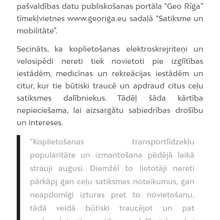
pašvaldības datu publiskošanas portāla “Geo Rīga”
tīmekļvietnes www.georiga.eu sadaļā “Satiksme un
mobilitāte”.
Secināts, ka koplietošanas elektroskrejriteņi un
velosipēdi nereti tiek novietoti pie izglītības
iestādēm, medicīnas un rekreācijas iestādēm un
citur, kur tie būtiski traucē un apdraud citus ceļu
satiksmes dalībniekus. Tādēļ šāda kārtība
nepieciešama, lai aizsargātu sabiedrības drošību
un intereses.
“Koplietošanas transportlīdzekļu
popularitāte un izmantošana pēdējā laikā
strauji augusi. Diemžēl to lietotāji nereti
pārkāpj gan ceļu satiksmes noteikumus, gan
neapdomīgi izturas pret to novietošanu,
tādā veidā būtiski traucējot un pat