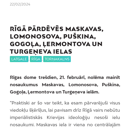
22/02/2024
RĪGĀ PĀRDĒVĒS MASKAVAS,
LOMONOSOVA, PUŠKINA,
GOGOĻA, ĻERMONTOVA UN
TURGEŅEVA IELAS
LATGALE
,
RĪGA
,
TORŅAKALNS
Rīgas dome trešdien, 21. februārī, nolēma mainīt
nosaukumus Maskavas, Lomonosova, Puškina,
Gogoļa, Ļermontova un Turgeņeva ielām.
“Praktiski ar šo var teikt, ka esam pārvarējuši visus
viedokļu šķēršļus, lai pavisam drīz Rīgā vairs nebūtu
imperiālistiskās Krievijas ideoloģiju nesoši ielu
nosaukumi. Maskavas iela ir viena no centrālajām