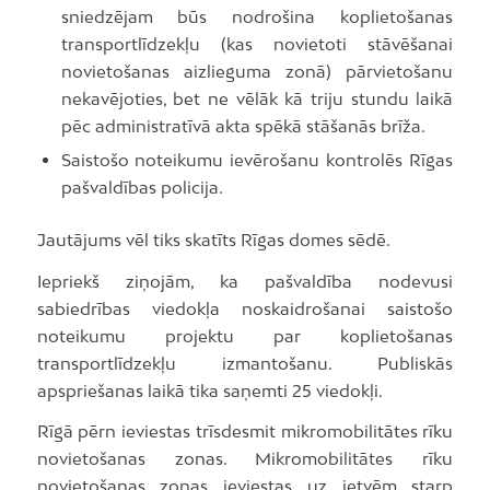
sniedzējam būs nodrošina koplietošanas
transportlīdzekļu (kas novietoti stāvēšanai
novietošanas aizlieguma zonā) pārvietošanu
nekavējoties, bet ne vēlāk kā triju stundu laikā
pēc administratīvā akta spēkā stāšanās brīža.
Saistošo noteikumu ievērošanu kontrolēs Rīgas
pašvaldības policija.
Jautājums vēl tiks skatīts Rīgas domes sēdē.
Iepriekš ziņojām, ka pašvaldība nodevusi
sabiedrības viedokļa noskaidrošanai saistošo
noteikumu projektu par koplietošanas
transportlīdzekļu izmantošanu. Publiskās
apspriešanas laikā tika saņemti 25 viedokļi.
Rīgā pērn ieviestas trīsdesmit mikromobilitātes rīku
novietošanas zonas. Mikromobilitātes rīku
novietošanas zonas ieviestas uz ietvēm starp