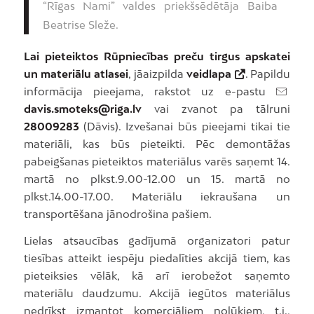
“Rīgas Nami” valdes priekšsēdētāja Baiba
Beatrise Sleže.
Lai pieteiktos Rūpniecības preču tirgus apskatei
un materiālu atlasei
, jāaizpilda
veidlapa
. Papildu
informācija pieejama, rakstot uz e-pastu
davis.smoteks@riga.lv
vai zvanot pa tālruni
28009283
(Dāvis). Izvešanai būs pieejami tikai tie
materiāli, kas būs pieteikti. Pēc demontāžas
pabeigšanas pieteiktos materiālus varēs saņemt 14.
martā no plkst.9.00-12.00 un 15. martā no
plkst.14.00-17.00. Materiālu iekraušana un
transportēšana jānodrošina pašiem.
Lielas atsaucības gadījumā organizatori patur
tiesības atteikt iespēju piedalīties akcijā tiem, kas
pieteiksies vēlāk, kā arī ierobežot saņemto
materiālu daudzumu. Akcijā iegūtos materiālus
nedrīkst izmantot komerciāliem nolūkiem, t.i.,