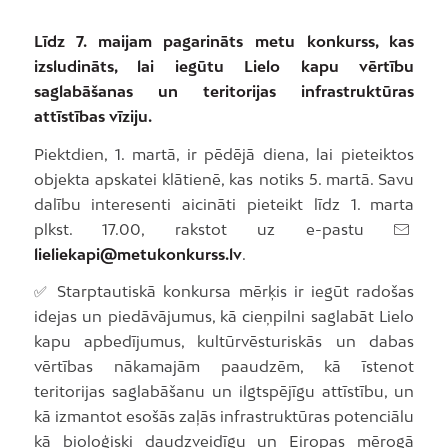
Līdz 7. maijam pagarināts metu konkurss, kas
izsludināts, lai iegūtu Lielo kapu vērtību
saglabāšanas un teritorijas infrastruktūras
attīstības vīziju.
Piektdien, 1. martā, ir pēdējā diena, lai pieteiktos
objekta apskatei klātienē, kas notiks 5. martā. Savu
dalību interesenti aicināti pieteikt līdz 1. marta
plkst. 17.00, rakstot uz e-pastu
lieliekapi@metukonkurss.lv
.
✅ Starptautiskā konkursa mērķis ir iegūt radošas
idejas un piedāvājumus, kā cieņpilni saglabāt Lielo
kapu apbedījumus, kultūrvēsturiskās un dabas
vērtības nākamajām paaudzēm, kā īstenot
teritorijas saglabāšanu un ilgtspējīgu attīstību, un
kā izmantot esošās zaļās infrastruktūras potenciālu
kā bioloģiski daudzveidīgu un Eiropas mērogā