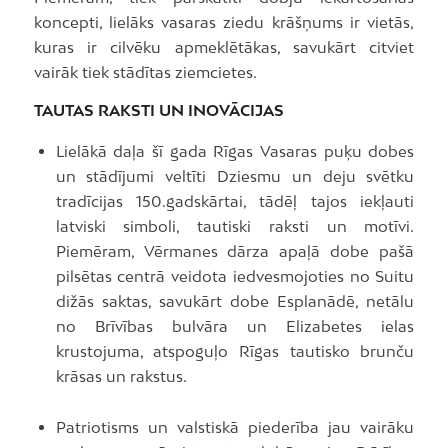
koncepti, lielāks vasaras ziedu krāšņums ir vietās,
kuras ir cilvēku apmeklētākas, savukārt citviet
vairāk tiek stādītas ziemcietes.
TAUTAS RAKSTI UN INOVĀCIJAS
Lielākā daļa šī gada Rīgas Vasaras puķu dobes
un stādījumi veltīti Dziesmu un deju svētku
tradīcijas 150.gadskārtai, tādēļ tajos iekļauti
latviski simboli, tautiski raksti un motīvi.
Piemēram, Vērmanes dārza apaļā dobe pašā
pilsētas centrā veidota iedvesmojoties no Suitu
dižās saktas, savukārt dobe Esplanādē, netālu
no Brīvības bulvāra un Elizabetes ielas
krustojuma, atspoguļo Rīgas tautisko brunču
krāsas un rakstus.
Patriotisms un valstiskā piederība jau vairāku