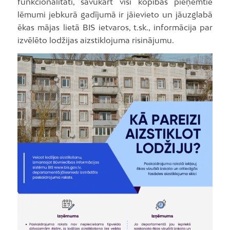
funkcionalitāti, savukārt visi kopības pieņemtie
lēmumi jebkurā gadījumā ir jāievieto un jāuzglabā
ēkas mājas lietā BIS ietvaros, t.sk., informācija par
izvēlēto lodžijas aizstiklojuma risinājumu.