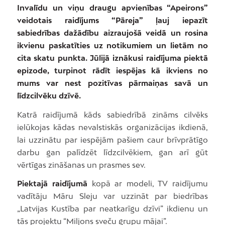
Invalīdu un viņu draugu apvienības “Apeirons”
veidotais raidījums “Pāreja” ļauj iepazīt
sabiedrības dažādību aizraujošā veidā un rosina
ikvienu paskatīties uz notikumiem un lietām no
cita skatu punkta. Jūlijā iznākusi raidījuma piektā
epizode, turpinot rādīt iespējas kā ikviens no
mums var nest pozitīvas pārmaiņas savā un
līdzcilvēku dzīvē.
Katrā raidījumā kāds sabiedrībā zināms cilvēks
ielūkojas kādas nevalstiskās organizācijas ikdienā,
lai uzzinātu par iespējām pašiem caur brīvprātīgo
darbu gan palīdzēt līdzcilvēkiem, gan arī gūt
vērtīgas zināšanas un prasmes sev.
Piektajā raidījumā
kopā ar modeli, TV raidījumu
vadītāju Māru Sleju var uzzināt par biedrības
„Latvijas Kustība par neatkarīgu dzīvi” ikdienu un
tās projektu “Miljons sveču grupu mājai”.