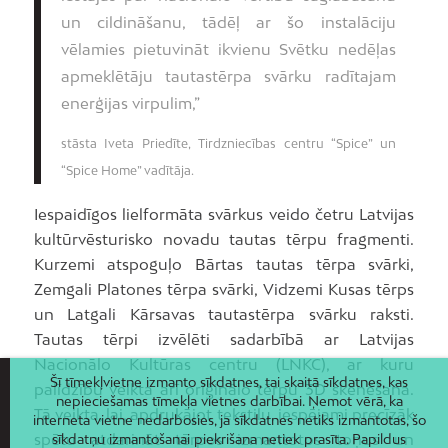
un cildināšanu, tādēļ ar šo instalāciju
vēlamies pietuvināt ikvienu Svētku nedēļas
apmeklētāju tautastērpa svārku radītajam
enerģijas virpulim,”
stāsta Iveta Priedīte, Tirdzniecības centru “Spice” un
“Spice Home” vadītāja.
Iespaidīgos lielformāta svārkus veido četru Latvijas
kultūrvēsturisko novadu tautas tērpu fragmenti.
Kurzemi atspoguļo Bārtas tautas tērpa svārki,
Zemgali Platones tērpa svārki, Vidzemi Kusas tērps
un Latgali Kārsavas tautastērpa svārku raksti.
Tautas tērpi izvēlēti sadarbībā ar Latvijas
Nacionālo Kultūras centru (LNKC), ar kuru
Šī tīmekļvietne izmanto sīkdatnes, tai skaitā sīkdatnes, kas
palīdzību veikta arī oriģinālo tērpu 3D skenēšana.
nepieciešamas tīmekļa vietnes darbībai. Ņemot vērā, ka
Tā veikta, lai, apdrukājot tekstilu, iespējami precīzāk
interneta vietne nedarbosies, ja sīkdatnes netiks izmantotas, šo
spētu atdarināt tērpos izmantotos toņus un
sīkdatņu izmantošanai piekrišana netiek prasīta. Papildus