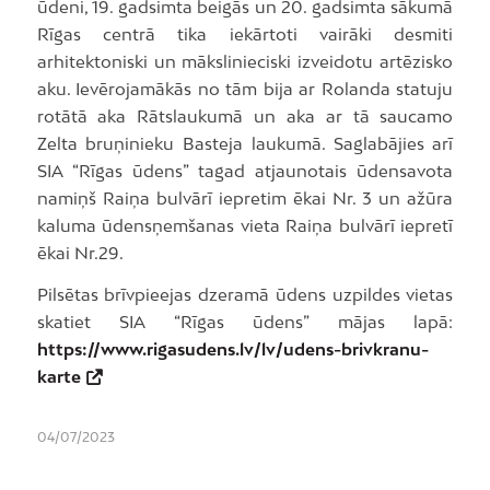
ūdeni, 19. gadsimta beigās un 20. gadsimta sākumā
Rīgas centrā tika iekārtoti vairāki desmiti
arhitektoniski un mākslinieciski izveidotu artēzisko
aku. Ievērojamākās no tām bija ar Rolanda statuju
rotātā aka Rātslaukumā un aka ar tā saucamo
Zelta bruņinieku Basteja laukumā. Saglabājies arī
SIA “Rīgas ūdens” tagad atjaunotais ūdensavota
namiņš Raiņa bulvārī iepretim ēkai Nr. 3 un ažūra
kaluma ūdensņemšanas vieta Raiņa bulvārī iepretī
ēkai Nr.29.
Pilsētas brīvpieejas dzeramā ūdens uzpildes vietas
skatiet SIA “Rīgas ūdens” mājas lapā:
https://www.rigasudens.lv/lv/udens-brivkranu-
karte
04/07/2023