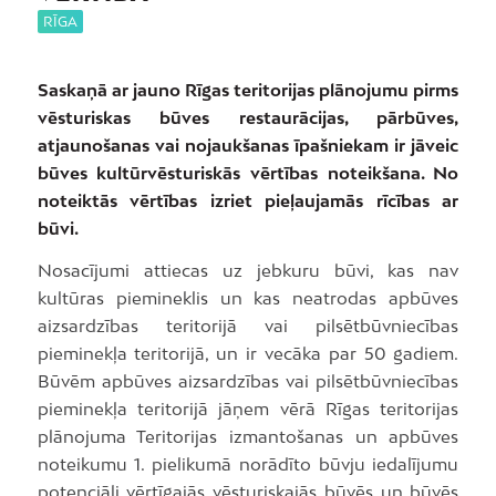
RĪGA
Saskaņā ar jauno Rīgas teritorijas plānojumu pirms
vēsturiskas būves restaurācijas, pārbūves,
atjaunošanas vai nojaukšanas īpašniekam ir jāveic
būves kultūrvēsturiskās vērtības noteikšana. No
noteiktās vērtības izriet pieļaujamās rīcības ar
būvi.
Nosacījumi attiecas uz jebkuru būvi, kas nav
kultūras piemineklis un kas neatrodas apbūves
aizsardzības teritorijā vai pilsētbūvniecības
pieminekļa teritorijā, un ir vecāka par 50 gadiem.
Būvēm apbūves aizsardzības vai pilsētbūvniecības
pieminekļa teritorijā jāņem vērā Rīgas teritorijas
plānojuma Teritorijas izmantošanas un apbūves
noteikumu 1. pielikumā norādīto būvju iedalījumu
potenciāli vērtīgajās vēsturiskajās būvēs un būvēs