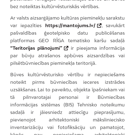
bez noteiktas kultūrvēsturiskās vērtības.
Ar valsts aizsargājamo kultūras pieminekļu sarakstu
var iepazīties
https://mantojums.lv/
, savukārt
pašvaldības ģeotelpisko datu publicēšanas
platformas GEO RĪGA tematisko karšu sadaļā
“Teritorijas plānojumi”
ir pieejama informācija
par būvju atrašanos apbūves aizsardzības vai
pilsētbūvniecības pieminekļa teritorijā.
Būves kultūrvēsturisko vērtību ir nepieciešams
noteikt pirms būvniecības ieceres izstrādes
uzsākšanas. Lai to paveiktu, objekta īpašniekam vai
tā pilnvarotajai personai ir Būvniecības
informācijas sistēmas (BIS) Tehnisko noteikumu
sadaļā ir jāiesniedz attiecīgu pieprasījumu,
pievienojot arhitektoniski māksliniecisko
inventarizāciju vai fotofiksāciju un pamatojot,
kāpēc nav nepieciešama arhitektoniski