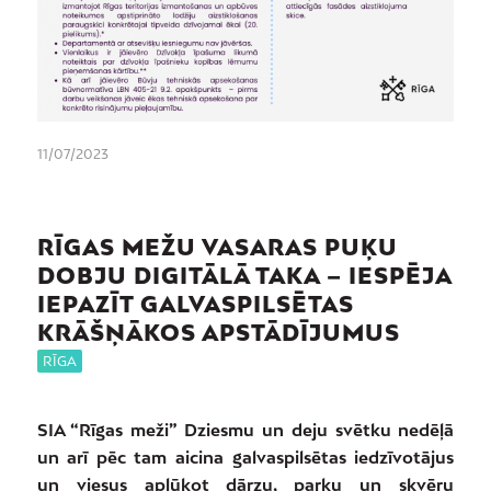
11/07/2023
RĪGAS MEŽU VASARAS PUĶU
DOBJU DIGITĀLĀ TAKA – IESPĒJA
IEPAZĪT GALVASPILSĒTAS
KRĀŠŅĀKOS APSTĀDĪJUMUS
RĪGA
SIA “Rīgas meži” Dziesmu un deju svētku nedēļā
un arī pēc tam aicina galvaspilsētas iedzīvotājus
un viesus aplūkot dārzu, parku un skvēru