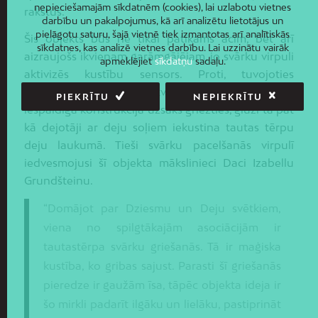
nepieciešamajām sīkdatnēm (cookies), lai uzlabotu vietnes
rakstus.
darbību un pakalpojumus, kā arī analizētu lietotājus un
pielāgotu saturu, šajā vietnē tiek izmantotas arī analītiskās
Šis objekts būs ne tikai patīkams acīm, bet arī
sīkdatnes, kas analizē vietnes darbību. Lai uzzinātu vairāk
aizraujošs ikvienam garāmgājējam, jo svārku virpuli
apmeklējiet
sīkdatņu
sadaļu.
aktivizēs kustību sensors. Proti, tuvojoties
objektam, sensors uztvers kustību un tad
PIEKRĪTU
NEPIEKRĪTU
iespaidīgā konstrukcija uzsāks griezties, gluži tā pat
kā dejotāji ar deju soļiem iekustina tautas tērpu
deju laukumā. Tieši svārku pacelšanās virpulī
iedvesmojusi šī objekta mākslinieci Daci Izabellu
Grundšteinu.
“Domājot par Dziesmu un Deju svētkiem,
viena no spilgtākajām asociācijām ir
tautastērpa svārku griešanās. Tā ir maģiska
kustība, ko gribas sajust. Parasti šī griešanās
pieredze ir gaužām īsa, tāpēc objekta ideja ir
šo mirkli padarīt ilgāku un lielāku, pastiprināt