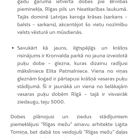
gadu garumā ietverta dobēs pie Brīvības
pieminekļa, Rīgas pils un Neatkarības laukumā.
Tajās dominē Latvijas karoga krāsas (sarkans –
balsts – sarkans), akcentējot šo vietu nozīmību
valsts vēsturē un mūsdienās.
Savukārt kā jauns, ilgtspējīgs un krāšņs
risinājums ir Kronvalda parkā no jauna izveidotā
puķu dobe – glezna, kuras dizainu radījusi
māksliniece Elita Patmalniece. Viena no viņas
gleznām šogad ir pārtapusi krāšņā vasaras puķu
stādījumā. Šī ir jaunākā un viena no lielākajām
vasaras puķu dobēm Rīgā – tajā ir visvairāk
ziedaugu, teju 5000.
Dobes plānojusi un ziedus stādījumiem
piemeklējusi “Rīgas mežu” ainavu arhitekte Ligita
Tomiņa, bet dabā tos veidojuši “Rīgas mežu” daļas