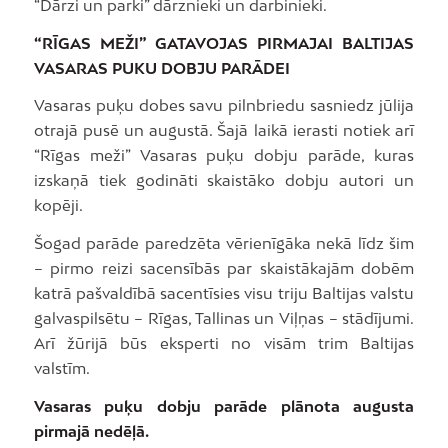
“Dārzi un parki” dārznieki un darbinieki.
“RĪGAS MEŽI” GATAVOJAS PIRMAJAI BALTIJAS
VASARAS PUKU DOBJU PARĀDEI
Vasaras puķu dobes savu pilnbriedu sasniedz jūlija
otrajā pusē un augustā. Šajā laikā ierasti notiek arī
“Rīgas meži” Vasaras puķu dobju parāde, kuras
izskaņā tiek godināti skaistāko dobju autori un
kopēji.
Šogad parāde paredzēta vērienīgāka nekā līdz šim
– pirmo reizi sacensībās par skaistākajām dobēm
katrā pašvaldībā sacentīsies visu triju Baltijas valstu
galvaspilsētu – Rīgas, Tallinas un Viļņas – stādījumi.
Arī žūrijā būs eksperti no visām trim Baltijas
valstīm.
Vasaras puķu dobju parāde plānota augusta
pirmajā nedēļā.