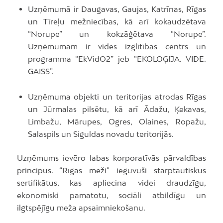
Uzņēmumā ir Daugavas, Gaujas, Katrīnas, Rīgas
un Tīreļu mežniecības, kā arī kokaudzētava
“Norupe” un kokzāģētava “Norupe”.
Uzņēmumam ir vides izglītības centrs un
programma “EkVidO2” jeb “EKOLOĢIJA. VIDE.
GAISS”.
Uzņēmuma objekti un teritorijas atrodas Rīgas
un Jūrmalas pilsētu, kā arī Ādažu, Ķekavas,
Limbažu, Mārupes, Ogres, Olaines, Ropažu,
Salaspils un Siguldas novadu teritorijās.
Uzņēmums ievēro labas korporatīvās pārvaldības
principus. “Rīgas meži” ieguvuši starptautiskus
sertifikātus, kas apliecina videi draudzīgu,
ekonomiski pamatotu, sociāli atbildīgu un
ilgtspējīgu meža apsaimniekošanu.