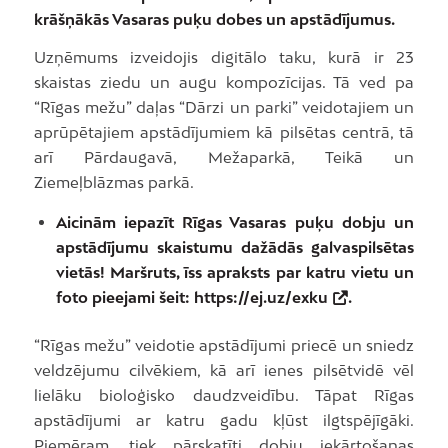
krāšņākās Vasaras puķu dobes un apstādījumus.
Uzņēmums izveidojis digitālo taku, kurā ir 23
skaistas ziedu un augu kompozīcijas. Tā ved pa
“Rīgas mežu” daļas “Dārzi un parki” veidotajiem un
aprūpētajiem apstādījumiem kā pilsētas centrā, tā
arī Pārdaugavā, Mežaparkā, Teikā un
Ziemeļblāzmas parkā.
Aicinām iepazīt Rīgas Vasaras puķu dobju un
apstādījumu skaistumu dažādās galvaspilsētas
vietās! Maršruts, īss apraksts par katru vietu un
foto pieejami šeit:
https://ej.uz/exku
.
“Rīgas mežu” veidotie apstādījumi priecē un sniedz
veldzējumu cilvēkiem, kā arī ienes pilsētvidē vēl
lielāku bioloģisko daudzveidību. Tāpat Rīgas
apstādījumi ar katru gadu kļūst ilgtspējīgāki.
Piemēram, tiek pārskatīti dobju iekārtošanas