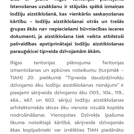
īstenošanas uzsākšanu ir stājušās spēkā izmaiņas
lodžiju aizstiklošanā, kas vienkāršo saskaņošanas
kārtību – lodžiju aizstiklošanai otrās un trešās
grupas ēkās nav nepieciešami būvniecības ieceres
dokumenti, ja aizstiklošana tiek veikta atbilstoši
pašvaldības apstiprinātajai lodžiju aizstiklošanas
paraugskicei tipveida dzīvojamām ēkām.
Rīgas teritorijas plānojuma Teritorijas
izmantošanas un apbūves noteikumu (turpmāk –
TIAN) 20. pielikumā “Tipveida daudzdzīvokļu
dzīvojamo ēku lodžiju aizstiklošanas risinājumi” ir
pieejami sērijveida dzīvojamo ēku (103., 104., 119.,
464., 467. un 602. sēriju) lodžiju aizstiklošanas
arhitektoniskās skices ēku vienota vizuālā koptēla
nodrošināšanai. Vienojoties Dzīvokļa īpašuma
likuma noteiktajā kārtībā, sērijveida dzīvojamās
ēkas kopīpašnieki var izvēlēties TIAN piedāvāto