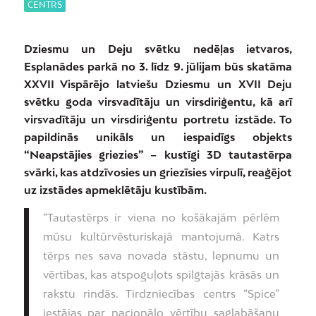
CENTRS
Dziesmu un Deju svētku nedēļas ietvaros,
Esplanādes parkā no 3. līdz 9. jūlijam būs skatāma
XXVII Vispārējo latviešu Dziesmu un XVII Deju
svētku goda virsvadītāju un virsdiriģentu, kā arī
virsvadītāju un virsdiriģentu portretu izstāde. To
papildinās unikāls un iespaidīgs objekts
“Neapstājies griezies” – kustīgi 3D tautastērpa
svārki, kas atdzīvosies un griezīsies virpulī, reaģējot
uz izstādes apmeklētāju kustībām.
“Tautastērps ir viena no košākajām pērlēm
mūsu kultūrvēsturiskajā mantojumā. Katrs
tērps nes sava novada stāstu, lepnumu un
vērtības, kas atspoguļots spilgtajās krāsās un
rakstu rindās. Tirdzniecības centrs “Spice”
iestājas par nacionālo vērtību saglabāšanu