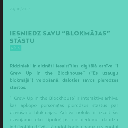
29/06/2023
IESNIEDZ SAVU “BLOKMĀJAS”
STĀSTU
RĪGA
Rīdzinieki ir aicināti iesaistīties digitālā arhīva “I
Grew Up in the Blockhouse” (“Es uzaugu
blokmājā”) veidošanā, daloties savos pieredzes
stāstos.
“I Grew Up in the Blockhouse” ir interaktīvs arhīvs,
kas apkopo personīgās pieredzes stāstus par
dzīvošanu blokmājās. Arhīva nolūks ir izcelt šīs
dzīvojamo ēku tipoloģijas nospiedumu daudzu
iedzīvotāju dzīvēs, tā radot kopīgu pamatu vienotai