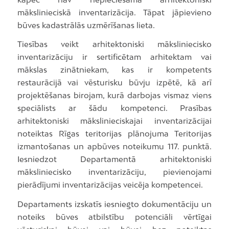
mākslinieciskā inventarizācija. Tāpat jāpievieno
būves kadastrālās uzmērīšanas lieta.
Tiesības veikt arhitektoniski māksliniecisko
inventarizāciju ir sertificētam arhitektam vai
mākslas zinātniekam, kas ir kompetents
restaurācijā vai vēsturisku būvju izpētē, kā arī
projektēšanas birojam, kurā darbojas vismaz viens
speciālists ar šādu kompetenci. Prasības
arhitektoniski mākslinieciskajai inventarizācijai
noteiktas Rīgas teritorijas plānojuma Teritorijas
izmantošanas un apbūves noteikumu 117. punktā.
Iesniedzot Departamentā arhitektoniski
māksliniecisko inventarizāciju, pievienojami
pierādījumi inventarizācijas veicēja kompetencei.
Departaments izskatīs iesniegto dokumentāciju un
noteiks būves atbilstību potenciāli vērtīgai