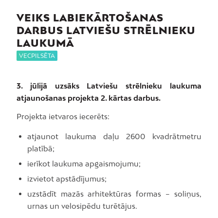
VEIKS LABIEKĀRTOŠANAS
DARBUS LATVIEŠU STRĒLNIEKU
LAUKUMĀ
VECPILSĒTA
3. jūlijā uzsāks Latviešu strēlnieku laukuma
atjaunošanas projekta 2. kārtas darbus.
Projekta ietvaros iecerēts:
atjaunot laukuma daļu 2600 kvadrātmetru
platībā;
ierīkot laukuma apgaismojumu;
izvietot apstādījumus;
uzstādīt mazās arhitektūras formas – soliņus,
urnas un velosipēdu turētājus.