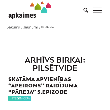
Sākums
Jaunumi
/
/
Pilsētvide
ARHĪVS BIRKAI:
PILSĒTVIDE
SKATĀMA APVIENĪBAS
“APEIRONS” RAIDĪJUMA
“PĀREJA” 5.EPIZODE
INTEGRĀCIJA