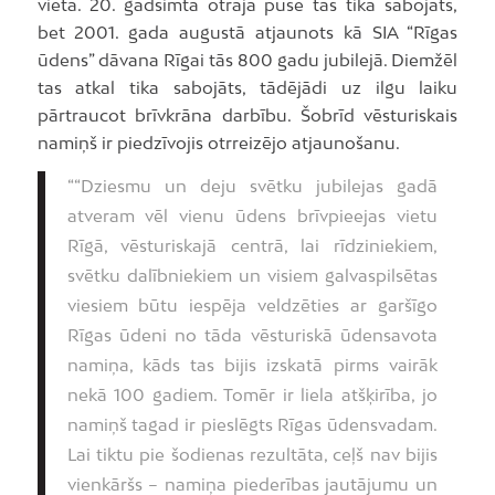
vieta. 20. gadsimta otrajā pusē tas tika sabojāts,
bet 2001. gada augustā atjaunots kā SIA “Rīgas
ūdens” dāvana Rīgai tās 800 gadu jubilejā. Diemžēl
tas atkal tika sabojāts, tādējādi uz ilgu laiku
pārtraucot brīvkrāna darbību. Šobrīd vēsturiskais
namiņš ir piedzīvojis otrreizējo atjaunošanu.
““Dziesmu un deju svētku jubilejas gadā
atveram vēl vienu ūdens brīvpieejas vietu
Rīgā, vēsturiskajā centrā, lai rīdziniekiem,
svētku dalībniekiem un visiem galvaspilsētas
viesiem būtu iespēja veldzēties ar garšīgo
Rīgas ūdeni no tāda vēsturiskā ūdensavota
namiņa, kāds tas bijis izskatā pirms vairāk
nekā 100 gadiem. Tomēr ir liela atšķirība, jo
namiņš tagad ir pieslēgts Rīgas ūdensvadam.
Lai tiktu pie šodienas rezultāta, ceļš nav bijis
vienkāršs – namiņa piederības jautājumu un