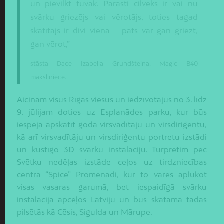
un pievilkt tuvāk. Parasti cilvēks ir vai nu
svārku griezējs vai vērotājs, toties tagad
skatītājs ir divi vienā – pats var gan griezt,
gan vērot,”
stāsta Dace Izabella Grundšteina, Magic B40
māksliniece.
Aicinām visus Rīgas viesus un iedzīvotājus no 3. līdz
9. jūlijam doties uz Esplanādes parku, kur būs
iespēja apskatīt goda virsvadītāju un virsdiriģentu,
kā arī virsvadītāju un virsdiriģentu portretu izstādi
un kustīgo 3D svārku instalāciju. Turpretim pēc
Svētku nedēļas izstāde ceļos uz tirdzniecības
centra “Spice” Promenādi, kur to varēs aplūkot
visas vasaras garumā, bet iespaidīgā svārku
instalācija apceļos Latviju un būs skatāma tādās
pilsētās kā Cēsis, Sigulda un Mārupe.