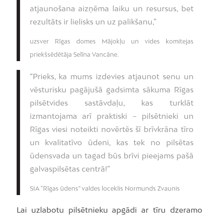
atjaunošana aizņēma laiku un resursus, bet
rezultāts ir lielisks un uz palikšanu,”
uzsver Rīgas domes Mājokļu un vides komitejas
priekšsēdētāja Selīna Vancāne.
“Prieks, ka mums izdevies atjaunot senu un
vēsturisku pagājušā gadsimta sākuma Rīgas
pilsētvides sastāvdaļu, kas turklāt
izmantojama arī praktiski – pilsētnieki un
Rīgas viesi noteikti novērtēs šī brīvkrāna tīro
un kvalitatīvo ūdeni, kas tek no pilsētas
ūdensvada un tagad būs brīvi pieejams pašā
galvaspilsētas centrā!”
SIA “Rīgas ūdens” valdes loceklis Normunds Zvaunis
Lai uzlabotu pilsētnieku apgādi ar tīru dzeramo