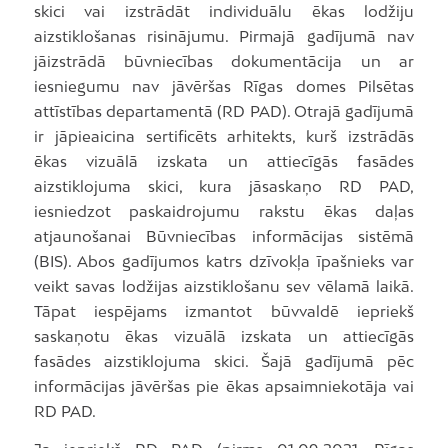
skici vai izstrādāt individuālu ēkas lodžiju
aizstiklošanas risinājumu. Pirmajā gadījumā nav
jāizstrādā būvniecības dokumentācija un ar
iesniegumu nav jāvēršas Rīgas domes Pilsētas
attīstības departamentā (RD PAD). Otrajā gadījumā
ir jāpieaicina sertificēts arhitekts, kurš izstrādās
ēkas vizuālā izskata un attiecīgās fasādes
aizstiklojuma skici, kura jāsaskaņo RD PAD,
iesniedzot paskaidrojumu rakstu ēkas daļas
atjaunošanai Būvniecības informācijas sistēmā
(BIS). Abos gadījumos katrs dzīvokļa īpašnieks var
veikt savas lodžijas aizstiklošanu sev vēlamā laikā.
Tāpat iespējams izmantot būvvaldē iepriekš
saskaņotu ēkas vizuālā izskata un attiecīgās
fasādes aizstiklojuma skici. Šajā gadījumā pēc
informācijas jāvēršas pie ēkas apsaimniekotāja vai
RD PAD.