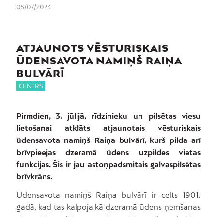
05/07/2023
ATJAUNOTS VĒSTURISKAIS
ŪDENSAVOTA NAMIŅŠ RAIŅA
BULVĀRĪ
CENTRS
Pirmdien, 3. jūlijā, rīdzinieku un pilsētas viesu
lietošanai atklāts atjaunotais vēsturiskais
ūdensavota namiņš Raiņa bulvārī, kurš pilda arī
brīvpieejas dzeramā ūdens uzpildes vietas
funkcijas. Šis ir jau astoņpadsmitais galvaspilsētas
brīvkrāns.
Ūdensavota namiņš Raiņa bulvārī ir celts 1901.
gadā, kad tas kalpoja kā dzeramā ūdens ņemšanas