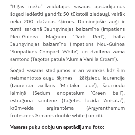
“Rīgas mežu” veidotajos vasaras apstādījumos
šogad iedēstīti gandrīz 50 tūkstoši ziedaugi, vairāk
nekā 200 dažādas šķirnes. Dominējošie augi ir
tumši sarkanā Jaungvinejas balzamīne (Impatiens
Neu-Guinea Magnum ‘Dark Red’), baltā
Jaungvinejas balzamīne (Impatiens Neu-Guinea
‘Sunpatiens Compact White’) un dzeltenā zemā
samtene (Tagetes patula ‘Alumia Vanilla Cream’).
Šogad vasaras stādījumos ir arī vairākas līdz šim
neizmantotas augu šķirnes – žākļziedu laurencija
(Laurentia axillaris ‘Mintaka blue’), šaurziedu
laimiņš (Sedum anopetalum ‘Green ball’),
estragona samtene (Tagetes lucida ‘Anisata’),
krūmveida argirantēma (Argyranthemum
frutescens ‘Armanis double white’) un citi.
Vasaras puķu dobju un apstādījumu foto: