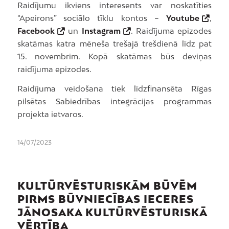
Raidījumu ikviens interesents var noskatīties
“Apeirons” sociālo tīklu kontos –
Youtube
,
Facebook
un
Instagram
. Raidījuma epizodes
skatāmas katra mēneša trešajā trešdienā līdz pat
15. novembrim. Kopā skatāmas būs deviņas
raidījuma epizodes.
Raidījuma veidošana tiek līdzfinansēta Rīgas
pilsētas Sabiedrības integrācijas programmas
projekta ietvaros.
14/07/2023
KULTŪRVĒSTURISKĀM BŪVĒM
PIRMS BŪVNIECĪBAS IECERES
JĀNOSAKA KULTŪRVĒSTURISKĀ
VĒRTĪBA