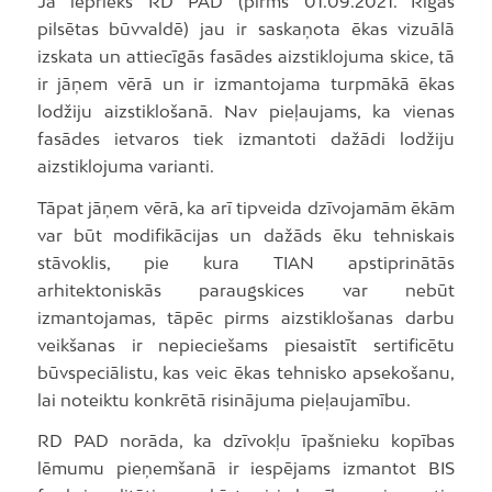
Ja iepriekš RD PAD (pirms 01.09.2021. Rīgas
pilsētas būvvaldē) jau ir saskaņota ēkas vizuālā
izskata un attiecīgās fasādes aizstiklojuma skice, tā
ir jāņem vērā un ir izmantojama turpmākā ēkas
lodžiju aizstiklošanā. Nav pieļaujams, ka vienas
fasādes ietvaros tiek izmantoti dažādi lodžiju
aizstiklojuma varianti.
Tāpat jāņem vērā, ka arī tipveida dzīvojamām ēkām
var būt modifikācijas un dažāds ēku tehniskais
stāvoklis, pie kura TIAN apstiprinātās
arhitektoniskās paraugskices var nebūt
izmantojamas, tāpēc pirms aizstiklošanas darbu
veikšanas ir nepieciešams piesaistīt sertificētu
būvspeciālistu, kas veic ēkas tehnisko apsekošanu,
lai noteiktu konkrētā risinājuma pieļaujamību.
RD PAD norāda, ka dzīvokļu īpašnieku kopības
lēmumu pieņemšanā ir iespējams izmantot BIS