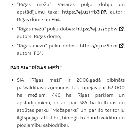
“Rīgas mežu” Vasaras puķu dobju un
apstādījumu taka:
https://ej.uz/rfb3
, autori:
Rīgas dome un F64,
“Rīgas mežu” puķu dobes:
https://ej.uz/opbw
,
autors: Rīgas dome,
“Rīgas mežu” puķu dobes:
https://ej.uz/ibke
,
autors: F64.
PAR SIA “RĪGAS MEŽI”
SIA “Rīgas meži” ir 2008.gadā dibināts
pašvaldības uzņēmums. Tas rūpējas par 62 000
ha mežiem, 446 ha Rīgas parkiem un
apstādījumiem, kā arī par 385 ha kultūras un
atpūtas parku “Mežaparks” un par šo teritoriju
ilgtspējīgu attīstību, bioloģisko daudzveidību un
pieejamību sabiedrībai.