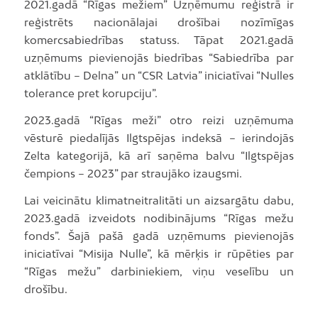
2021.gadā “Rīgas mežiem” Uzņēmumu reģistrā ir
reģistrēts nacionālajai drošībai nozīmīgas
komercsabiedrības statuss. Tāpat 2021.gadā
uzņēmums pievienojās biedrības “Sabiedrība par
atklātību – Delna” un “CSR Latvia” iniciatīvai “Nulles
tolerance pret korupciju”.
2023.gadā “Rīgas meži” otro reizi uzņēmuma
vēsturē piedalījās Ilgtspējas indeksā – ierindojās
Zelta kategorijā, kā arī saņēma balvu “Ilgtspējas
čempions – 2023” par straujāko izaugsmi.
Lai veicinātu klimatneitralitāti un aizsargātu dabu,
2023.gadā izveidots nodibinājums “Rīgas mežu
fonds”. Šajā pašā gadā uzņēmums pievienojās
iniciatīvai “Misija Nulle”, kā mērķis ir rūpēties par
“Rīgas mežu” darbiniekiem, viņu veselību un
drošību.