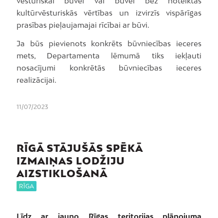
vēsturiskai būvei vai būvei bez noteiktas
kultūrvēsturiskās vērtības un izvirzīs vispārīgas
prasības pieļaujamajai rīcībai ar būvi.
Ja būs pievienots konkrēts būvniecības ieceres
mets, Departamenta lēmumā tiks iekļauti
nosacījumi konkrētās būvniecības ieceres
realizācijai.
11/07/2023
RĪGĀ STĀJUŠĀS SPĒKĀ
IZMAIŅAS LODŽIJU
AIZSTIKLOŠANĀ
RĪGA
Līdz ar jauno Rīgas teritorijas plānojuma