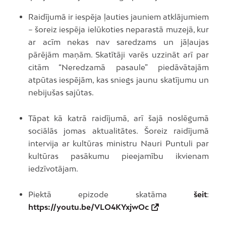
Raidījumā ir iespēja ļauties jauniem atklājumiem
– šoreiz iespēja ielūkoties neparastā muzejā, kur
ar acīm nekas nav saredzams un jāļaujas
pārējām maņām. Skatītāji varēs uzzināt arī par
citām “Neredzamā pasaule” piedāvātajām
atpūtas iespējām, kas sniegs jaunu skatījumu un
nebijušas sajūtas.
Tāpat kā katrā raidījumā, arī šajā noslēgumā
sociālās jomas aktualitātes. Šoreiz raidījumā
intervija ar kultūras ministru Nauri Puntuli par
kultūras pasākumu pieejamību ikvienam
iedzīvotājam.
Piektā epizode skatāma
šeit
:
https://youtu.be/VLO4KYxjwOc