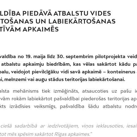
LDĪBA PIEDĀVĀ ATBALSTU VIDES
TOŠANAS UN LABIEKĀRTOŠANAS
ATĪVĀM APKAIMĒS
valdība no 19. maija līdz 30. septembrim pilotprojekta vei
 atbalstu apkaimju biedrībām, kas vēlas sakārtot kādu p
alu, veidojot pievilcīgāku vidi savā apkaimē – konteinerus
, melnzemi vai augu stādus teritorijas labiekārtošanai.
lsta mehānisms tiek izmēģināts, atsaucoties uz pašu i
avām rokām labiekārtot pašvaldībai piederošas teritorijas a
ekts izrādīsies veiksmīgs, pašvaldība šādu atbalstu nodr
 ciešā sadarbībā ar iedzīvotājiem, viņos ieklausoties, iesa
tot mēs spēsim sakārtot Rīgas apkaimes.”