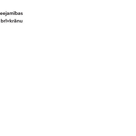
ieejamības
brīvkrānu