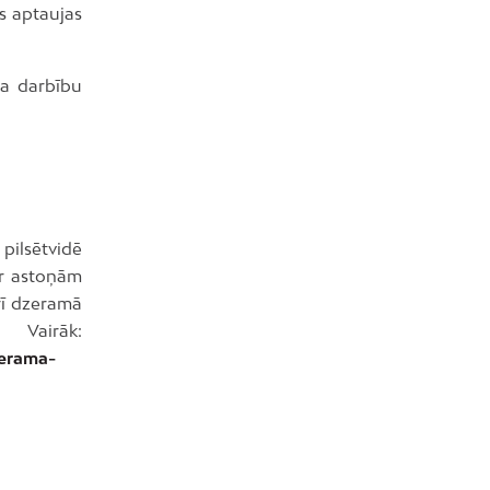
ās aptaujas
ņa darbību
pilsētvidē
ar astoņām
rī dzeramā
airāk:
zerama-