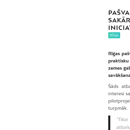
PAŠVA
SAKĀR
INICI
RĪGA
Rīgas paš
praktisku
zemes gab
savākšanai
Šāds atba
interesi s
pilotproj
turpmāk.
“Tikai
atbals