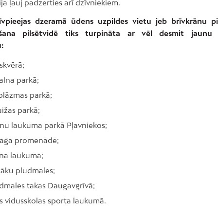
ja ļauj padzerties arī dzīvniekiem.
vpieejas dzeramā ūdens uzpildes vietu jeb brīvkrānu p
āšana pilsētvidē tiks turpināta ar vēl desmit jaunu 
u:
skvērā;
alna parkā;
blāzmas parkā;
ižas parkā;
rnu laukuma parkā Pļavniekos;
aga promenādē;
na laukumā;
cāķu pludmales;
udmales takas Daugavgrīvā;
s vidusskolas sporta laukumā.