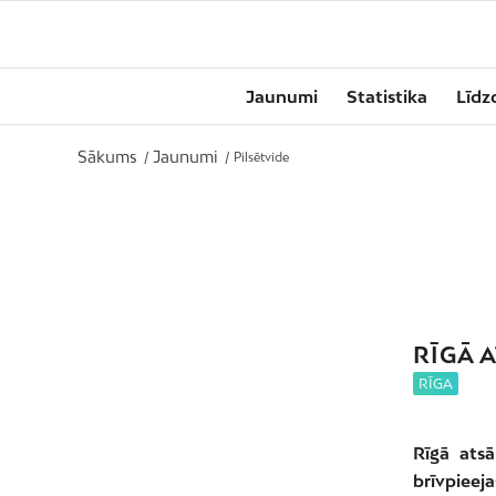
Jaunumi
Statistika
Līdz
Sākums
Jaunumi
/
/
Pilsētvide
RĪGĀ 
RĪGA
Rīgā atsā
brīvpiee