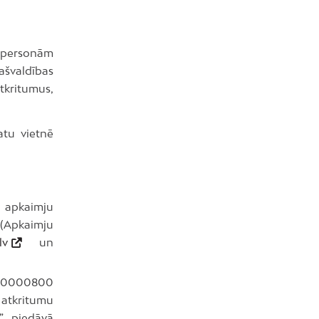
ātpersonām
ašvaldības
atkritumus,
atu vietnē
) apkaimju
 (Apkaimju
lv
un
 80000800
 atkritumu
” piedāvā