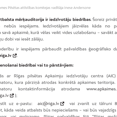
mes Pilsētas attīstības komitejas vadītāja Inese Andersone
tbalsta mērķauditorija ir iedzīvotāju biedrības
. Šoreiz priv
es nebūs iespējams. Iedzīvotājiem jāizvēlas kāda no p
m savā apkaimē, kurā vēlas veikt vides uzlabošanu – savākt 
u dobi vai iesēt zālāju.
derību ir iespējams pārbaudīt pašvaldības ģeogrāfisko d
iga.lv
.
tenošanai biedrībai vai to pārstāvjiem:
nās ar Rīgas pilsētas Apkaimju iedzīvotāju centra (AIC
natoru, kura pārziņā atrodas konkrētā apkaimes teritorija.
inatoru kontaktinformācija atrodama
www.apkaimes.
ga.lv
);
kstīt uz e-pastu:
aic@riga.lv
vai zvanīt uz tālruni
t, kāda veida atbalsts būs nepieciešams – vai būs vajadzīgs
ners, vai melnzeme. Rīgas pašvaldības SIA “Rīgas meži