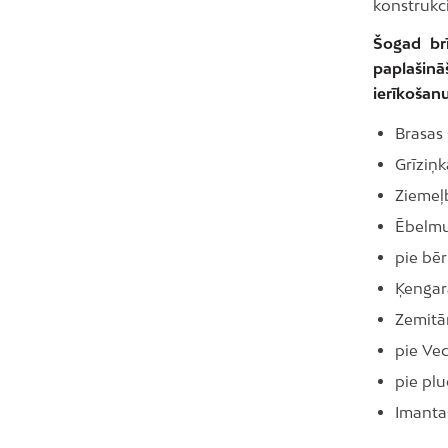
konstrukci
Šogad brī
paplašin
ierīkošan
Brasas 
Grīziņk
Ziemeļ
Ēbelmu
pie bē
Ķengar
Zemitā
pie Ve
pie pl
Imanta