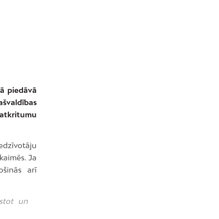
dā piedāvā
ašvaldības
 atkritumu
edzīvotāju
pkaimēs. Ja
ošinās arī
istot un