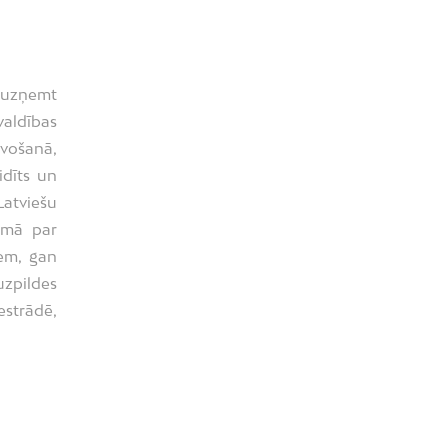
s uzņemt
valdības
avošanā,
idīts un
Latviešu
omā par
em, gan
uzpildes
estrādē,