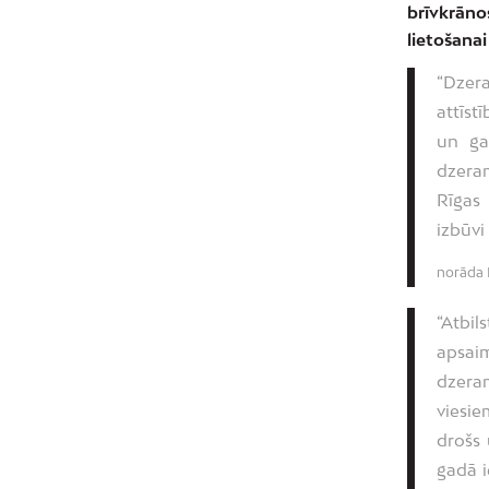
brīvkrānos
lietošanai
“Dzera
attīst
un gal
dzeram
Rīgas
izbūvi
norāda 
“Atbi
apsai
dzeram
viesie
drošs 
gadā i