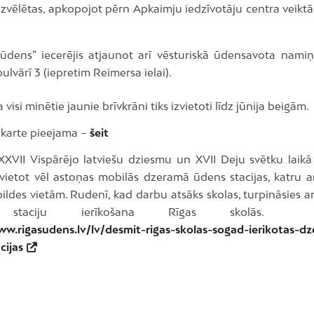
 izvēlētas, apkopojot pērn Apkaimju iedzīvotāju centra veikt
 ūdens” iecerējis atjaunot arī vēsturiskā ūdensavota nami
ulvārī 3 (iepretim Reimersa ielai).
 visi minētie jaunie brīvkrāni tiks izvietoti līdz jūnija beigām.
 karte pieejama –
šeit
XXVII Vispārējo latviešu dziesmu un XVII Deju svētku laikā 
zvietot vēl astoņas mobilās dzeramā ūdens stacijas, katru 
ildes vietām. Rudenī, kad darbu atsāks skolas, turpināsies a
 staciju ierīkošana Rīgas skolās. V
ww.rigasudens.lv/lv/desmit-rigas-skolas-sogad-ierikotas-d
cijas