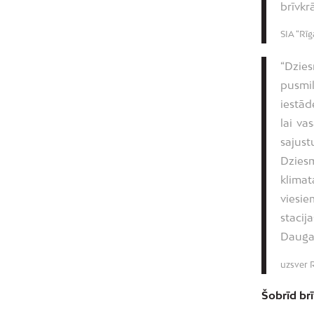
brīvkr
SIA “Rī
“Dzies
pusmil
iestād
lai va
sajust
Dzies
klima
viesie
stacij
Daugav
uzsver 
Šobrīd br