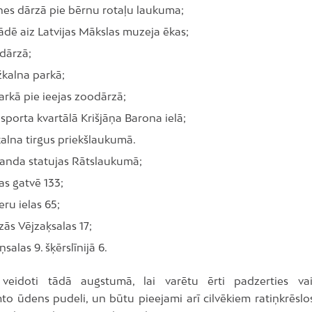
es dārzā pie bērnu rotaļu laukuma;
dē aiz Latvijas Mākslas muzeja ēkas;
dārzā;
kalna parkā;
rkā pie ieejas zoodārzā;
sporta kvartālā Krišjāņa Barona ielā;
alna tirgus priekšlaukumā.
landa statujas Rātslaukumā;
s gatvē 133;
eru ielas 65;
ās Vējzaķsalas 17;
salas 9. šķērslīnijā 6.
 veidoti tādā augstumā, lai varētu ērti padzerties vai
to ūdens pudeli, un būtu pieejami arī cilvēkiem ratiņkrēslos