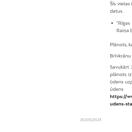
Šīs vietas
datus.
“Rīgas
Raiņa b
Plānots, ka
Brīvkrānu
Savukārt 
plānots i
ūdens uzp
ūdens
https://w
udens-sta
20/05/2023