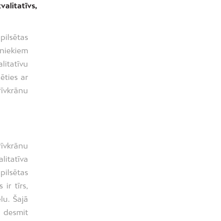
valitatīvs,
pilsētas
iniekiem
litatīvu
ēties ar
īvkrānu
īvkrānu
itatīva
pilsētas
ir tīrs,
lu. Šajā
l desmit