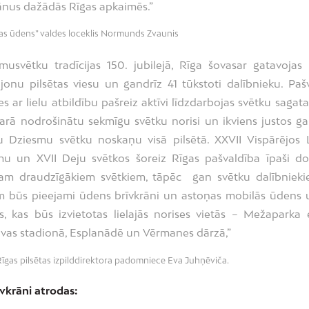
ānus dažādās Rīgas apkaimēs.”
gas ūdens” valdes loceklis Normunds Zvaunis
musvētku tradīcijas 150. jubilejā, Rīga šovasar gatavoja
jonu pilsētas viesu un gandrīz 41 tūkstoti dalībnieku. Paš
es ar lielu atbildību pašreiz aktīvi līdzdarbojas svētku sagat
sarā nodrošinātu sekmīgu svētku norisi un ikviens justos ga
u Dziesmu svētku noskaņu visā pilsētā. XXVII Vispārējos 
mu un XVII Deju svētkos šoreiz Rīgas pašvaldība īpaši d
tam draudzīgākiem svētkiem, tāpēc gan svētku dalībnieki
m būs pieejami ūdens brīvkrāni un astoņas mobilās ūdens 
as, kas būs izvietotas lielajās norises vietās – Mežaparka 
as stadionā, Esplanādē un Vērmanes dārzā,”
Rīgas pilsētas izpilddirektora padomniece Eva Juhņēviča.
īvkrāni atrodas: