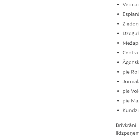
Vērman
Esplanā
Ziedoņ
Dzeguž
Mežapa
Centra 
Āgensk
pie Ro
Jūrmala
pie Vol
pie Maz
Kundziņ
Brīvkrāni
līdzpaņem