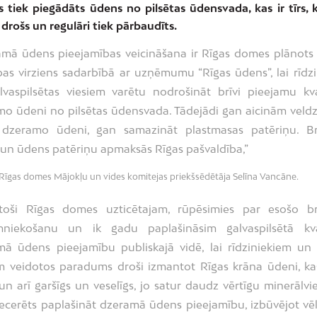
 tiek piegādāts ūdens no pilsētas ūdensvada, kas ir tīrs, k
 drošs un regulāri tiek pārbaudīts.
mā ūdens pieejamības veicināšana ir Rīgas domes plānots 
ības virziens sadarbībā ar uzņēmumu “Rīgas ūdens”, lai rīdz
vaspilsētas viesiem varētu nodrošināt brīvi pieejamu kva
o ūdeni no pilsētas ūdensvada. Tādejādi gan aicinām veldz
 dzeramo ūdeni, gan samazināt plastmasas patēriņu. Br
 un ūdens patēriņu apmaksās Rīgas pašvaldība,”
Rīgas domes Mājokļu un vides komitejas priekšsēdētāja Selīna Vancāne.
lstoši Rīgas domes uzticētajam, rūpēsimies par esošo br
mniekošanu un ik gadu paplašināsim galvaspilsētā kval
ā ūdens pieejamību publiskajā vidē, lai rīdziniekiem un 
m veidotos paradums droši izmantot Rīgas krāna ūdeni, kas 
un arī garšīgs un veselīgs, jo satur daudz vērtīgu minerālvie
ecerēts paplašināt dzeramā ūdens pieejamību, izbūvējot vē