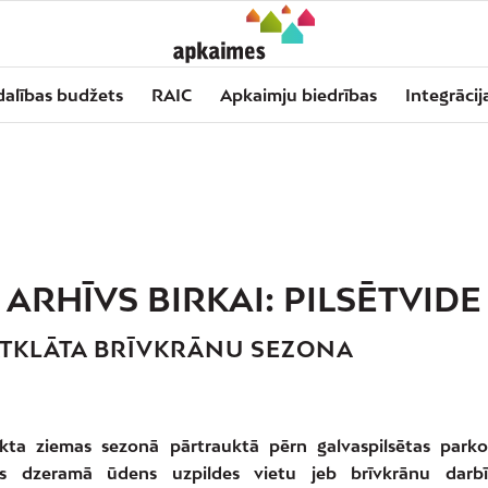
dalības budžets
RAIC
Apkaimju biedrības
Integrācij
ARHĪVS BIRKAI:
PILSĒTVIDE
ATKLĀTA BRĪVKRĀNU SEZONA
kta ziemas sezonā pārtrauktā pērn galvaspilsētas parko
jas dzeramā ūdens uzpildes vietu jeb brīvkrānu darbī