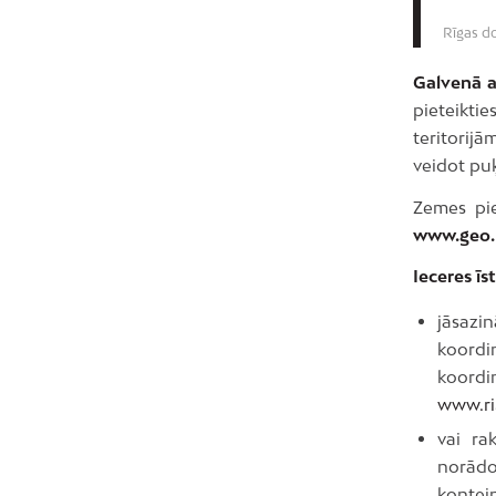
Rīgas do
Galvenā a
pieteikti
teritorijā
veidot puķ
Zemes pie
www.geo.r
Ieceres īs
jāsazi
koordi
koord
www.ri
vai ra
norādo
kontei