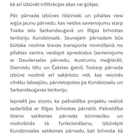
kā arī izbūvēt infiltrācijas akas vai gūlijas.
Pēc pārvada izbūves rīdzinieki un pilsētas viesi
iegūs jaunu pārvadu, kas veidos savienojumu starp
Tvaika ielu Sarkandaugavā un Rīgas brīvostas
teritoriju Kundziņsalā. Jaunajam pārvadam būs
būtiska nozīme kravas transporta novirzīšanā no
pilsētas centra, veidojot apvedceļus (savienojums
ar Daudersalas pārvadu, Austrumu maģistrāli,
Dienvidu tiltu un Čakstes gatvi). Tostarp pārvada
izbūve nozīmē arī sakārtotu vidi, kas veicinās
cilvēku labsajūtu, pārvietojoties pa Kundziņsalu un
Sarkandaugavas teritoriju.
Iepriekš jau ziņots, ka pašvaldība projektu realizē
sadarbībā ar Rīgas brīvostas pārvaldi. Pašvaldība
īsteno satiksmes pārvada būvniecību un
nodrošinās tā funkcionēšanu, izbūvējot
Kundziņsalas satiksmes pārvadu, bet brīvosta kā