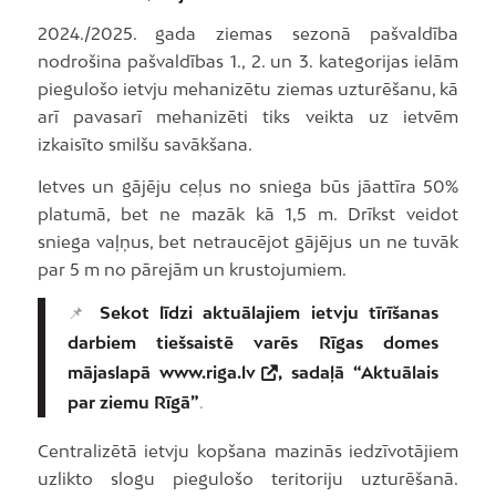
2024./2025. gada ziemas sezonā pašvaldība
nodrošina pašvaldības 1., 2. un 3. kategorijas ielām
piegulošo ietvju mehanizētu ziemas uzturēšanu, kā
arī pavasarī mehanizēti tiks veikta uz ietvēm
izkaisīto smilšu savākšana.
Ietves un gājēju ceļus no sniega būs jāattīra 50%
platumā, bet ne mazāk kā 1,5 m. Drīkst veidot
sniega vaļņus, bet netraucējot gājējus un ne tuvāk
par 5 m no pārejām un krustojumiem.
📌
Sekot līdzi aktuālajiem ietvju tīrīšanas
darbiem tiešsaistē varēs Rīgas domes
mājaslapā
www.riga.lv
, sadaļā “Aktuālais
par ziemu Rīgā”
.
Centralizētā ietvju kopšana mazinās iedzīvotājiem
uzlikto slogu piegulošo teritoriju uzturēšanā.