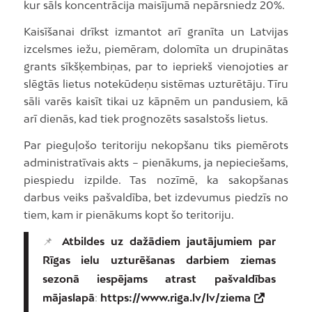
kur sāls koncentrācija maisījumā nepārsniedz 20%.
Kaisīšanai drīkst izmantot arī granīta un Latvijas
izcelsmes iežu, piemēram, dolomīta un drupinātas
grants sīkšķembiņas, par to iepriekš vienojoties ar
slēgtās lietus notekūdeņu sistēmas uzturētāju. Tīru
sāli varēs kaisīt tikai uz kāpnēm un pandusiem, kā
arī dienās, kad tiek prognozēts sasalstošs lietus.
Par pieguļošo teritoriju nekopšanu tiks piemērots
administratīvais akts – pienākums, ja nepieciešams,
piespiedu izpilde. Tas nozīmē, ka sakopšanas
darbus veiks pašvaldība, bet izdevumus piedzīs no
tiem, kam ir pienākums kopt šo teritoriju.
📌
Atbildes uz dažādiem jautājumiem par
Rīgas ielu uzturēšanas darbiem ziemas
sezonā iespējams atrast pašvaldības
mājaslapā
:
https://www.riga.lv/lv/ziema