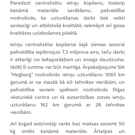
Paredzot centralizētu ietvju kopšanu, tostarp
kaisāmā materiāla savākšanu, pašvaldība
nodrošinās, ka uzturēšanas darbi tiek veikti
savlaicīgi un atbilstošā kvalitātē, sekmējot arī gaisa
kvalitātes uzlabošanos pilsētā.
Ietvju centralizētai kopšanai šajā ziemas sezonā
pašvaldība ieplānojusi 7,3 miljonus eiro, taču darbi
ir atkarīgi no laikapstāķļiem un sniega daudzuma,
tādēļ šī summa var būt mainīga. Ārpakalpojums SIA
“Hagberg” nodrošinās ietvju uzturēšanu 1065 km
garumā ar ne mazāk kā 40 tehnikas vienībām, un
pašvaldība saviem spēkiem nodrošinās Rīgas
vēsturiskā centra un tā aizsardzības zonas ietvju
uzturēšanu 162 km garumā ar 26 tehnikas
vienībām.
Arī šogad iedzīvotāji varēs bez maksas saņemt 50
kg smilts kaisāmā materiāla. Ārtelpas un