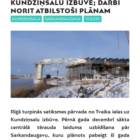
KUNDZIŅSALU IZBŪVE; DARBI
NORIT ATBILSTOŠI PLĀNAM
KUNDZIŅSALA
,
SARKANDAUGAVA
,
VOLERI
Rīgā turpinās satiksmes pārvada no Tvaika ielas uz
Kundziņsalu izbūve. Pērnā gada decembrī sākta
centrālā tērauda laiduma uzbīdīšana pār
Sarkandaugavu, kuru plānots pabeigt šī gada