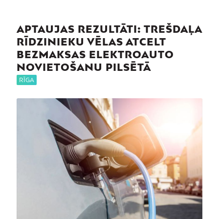
APTAUJAS REZULTĀTI: TREŠDAĻA
RĪDZINIEKU VĒLAS ATCELT
BEZMAKSAS ELEKTROAUTO
NOVIETOŠANU PILSĒTĀ
RĪGA