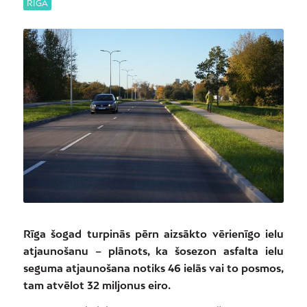
RĪGA
Rīga šogad turpinās pērn aizsākto vērienīgo ielu
atjaunošanu – plānots, ka šosezon asfalta ielu
seguma atjaunošana notiks 46 ielās vai to posmos,
tam atvēlot 32 miljonus eiro.