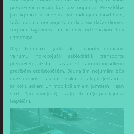
pieturvieta īslaicīgi būs bez nojumes. Pašvaldība
jau iepriekš atvainojas par radītajām neērtībām,
taču nojumju nomaiņa tehniski prasa dažas dienas,
turpretī ieguvums un ērtības rīdziniekiem būs
ilgtermiņā.
Rīgā turpmāko gadu laikā plānots nomainīt
vairumu novecojušo sabiedriskā transporta
pieturvietu, aizstājot tās ar ērtākām un mūsdienu
prasībām atbilstošākām. Jaunajām nojumēm būs
īpašs dizains – tās būs lielākas, ērtāk piekļūstamas,
ar koka soliem un modificējamiem jumtiem – gan
stikla, gan paneļu, gan zaļo jeb augu pārklājuma
iespējām.