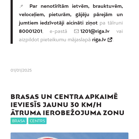
📌
Par nenotīrītām ietvēm, brauktuvēm,
veloceļiem, pieturām, gājēju pārejām un
jumtiem iedzīvotāji aicināti ziņot
pa tālruni
80001201
, e-pastā
1201@riga.lv
vai
aizpildot pieteikumu mājaslapā
riga.lv
.
01/01/2025
BRASAS UN CENTRA APKAIMĒ
IEVIESĪS JAUNU 30 KM/H
ĀTRUMA IEROBEŽOJUMA ZONU
BRASA
,
CENTRS