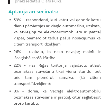
priekšsēdētājs Olafs Pulks.
Aptaujā arī secināts:
39% – respondenti, kuri katru vai gandrīz katru
dienu pārvietojas ar vieglo automašīnu, uzskata,
ka atvieglojumi elektroautomobiļiem ir jāatceļ
vispār, piemērojot tādus pašus nosacījumus kā
citiem transportlīdzekļiem;
26% – uzskata, ka neko nevajag mainīt, ir
jāsaglabā esošā kārtība;
22% – visā Rīgas teritorijā vajadzētu atļaut
bezmaksas stāvēšanu tikai vienu stundu, bet
pēc tam piemērot samaksu (kā citiem
transportlīdzekļiem);
8% – domā, ka Vecrīgā elektroautomobiļu
bezmaksas stāvēšana ir jāatceļ, citur saglabājot
esošo kārtību.