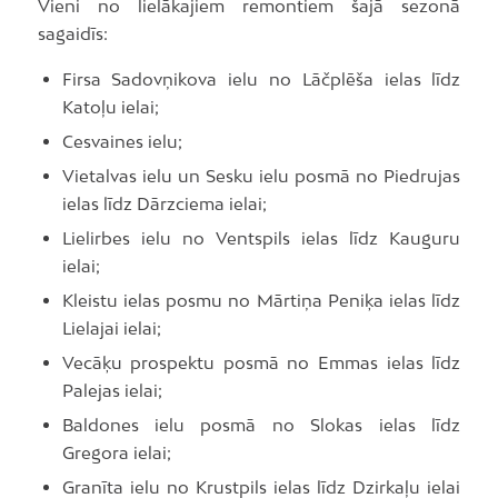
Vieni no lielākajiem remontiem šajā sezonā
sagaidīs:
Firsa Sadovņikova ielu no Lāčplēša ielas līdz
Katoļu ielai;
Cesvaines ielu;
Vietalvas ielu un Sesku ielu posmā no Piedrujas
ielas līdz Dārzciema ielai;
Lielirbes ielu no Ventspils ielas līdz Kauguru
ielai;
Kleistu ielas posmu no Mārtiņa Peniķa ielas līdz
Lielajai ielai;
Vecāķu prospektu posmā no Emmas ielas līdz
Palejas ielai;
Baldones ielu posmā no Slokas ielas līdz
Gregora ielai;
Granīta ielu no Krustpils ielas līdz Dzirkaļu ielai