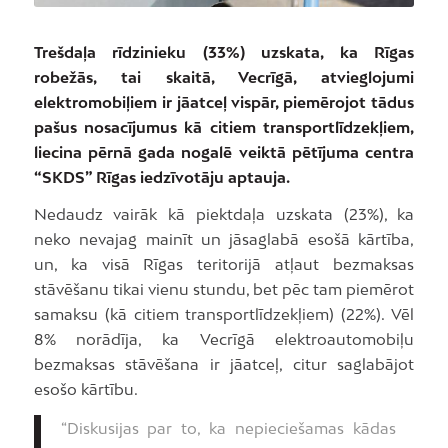
Trešdaļa rīdzinieku (33%) uzskata, ka Rīgas
robežās, tai skaitā, Vecrīgā, atvieglojumi
elektromobiļiem ir jāatceļ vispār, piemērojot tādus
pašus nosacījumus kā citiem transportlīdzekļiem,
liecina pērnā gada nogalē veiktā pētījuma centra
“SKDS” Rīgas iedzīvotāju aptauja.
Nedaudz vairāk kā piektdaļa uzskata (23%), ka
neko nevajag mainīt un jāsaglabā esošā kārtība,
un, ka visā Rīgas teritorijā atļaut bezmaksas
stāvēšanu tikai vienu stundu, bet pēc tam piemērot
samaksu (kā citiem transportlīdzekļiem) (22%). Vēl
8% norādīja, ka Vecrīgā elektroautomobiļu
bezmaksas stāvēšana ir jāatceļ, citur saglabājot
esošo kārtību.
“Diskusijas par to, ka nepieciešamas kādas