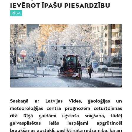
IEVĒROT ĪPAŠU PIESARDZĪBU
RĪGA
Saskaņā ar Latvijas Vides, ģeoloģijas un
meteoroloģijas centra prognozēm ceturtdienas
rītā Rīgā gaidāmi ilgstoša snigšana, tādēļ
galvaspilsētas ielās iespējami apgrūtinoši
braukšanas apstākļi, pasliktināta redzamība, kā arī