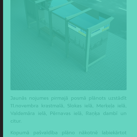
Jaunās nojumes pirmajā posmā plānots uzstādīt
11.novembra krastmalā, Slokas ielā, Merķeļa ielā,
Valdemāra ielā, Pērnavas ielā, Raņķa dambī un
citur.
Kopumā pašvaldība plāno nākotnē labiekārtot