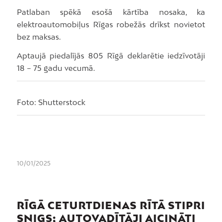
Patlaban spēkā esošā kārtība nosaka, ka
elektroautomobiļus Rīgas robežās drīkst novietot
bez maksas.
Aptaujā piedalījās 805 Rīgā deklarētie iedzīvotāji
18 – 75 gadu vecumā.
Foto: Shutterstock
10/01/2025
RĪGĀ CETURTDIENAS RĪTĀ STIPRI
SNIGS; AUTOVADĪTĀJI AICINĀTI