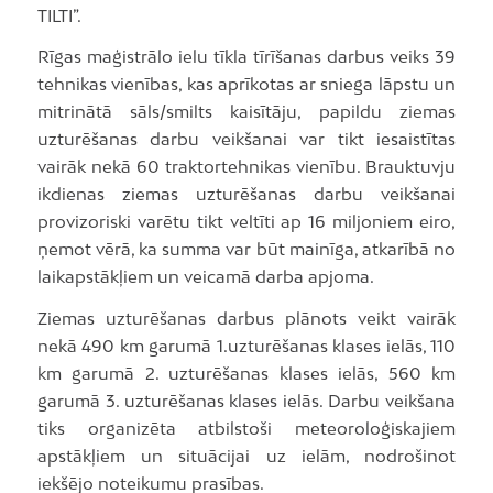
TILTI”.
Rīgas maģistrālo ielu tīkla tīrīšanas darbus veiks 39
tehnikas vienības, kas aprīkotas ar sniega lāpstu un
mitrinātā sāls/smilts kaisītāju, papildu ziemas
uzturēšanas darbu veikšanai var tikt iesaistītas
vairāk nekā 60 traktortehnikas vienību. Brauktuvju
ikdienas ziemas uzturēšanas darbu veikšanai
provizoriski varētu tikt veltīti ap 16 miljoniem eiro,
ņemot vērā, ka summa var būt mainīga, atkarībā no
laikapstākļiem un veicamā darba apjoma.
Ziemas uzturēšanas darbus plānots veikt vairāk
nekā 490 km garumā 1.uzturēšanas klases ielās, 110
km garumā 2. uzturēšanas klases ielās, 560 km
garumā 3. uzturēšanas klases ielās. Darbu veikšana
tiks organizēta atbilstoši meteoroloģiskajiem
apstākļiem un situācijai uz ielām, nodrošinot
iekšējo noteikumu prasības.