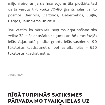
miljoni eiro, un ja šis finansējums tiks piešķirts, tad
darbi varētu tikt veikti 70-80 grants ielās vai to
posmos Bieriņos, Dārziņos, Beberbeķos, Juglā,
Berģos, Jaunciemā un citur.
Jau vēstīts, ka pērn ielu seguma atjaunošana tika
veikta 32 ielās ar asfalta segumu un 86 grantētajās
ielās. Atjaunotā platība grants ielās sasniedza 90
tūkstošus kvadrātmetru, bet asfalta ielās – 630
tūkstošus kvadrātmetru.
21/01/2025
RĪGĀ TURPINĀS SATIKSMES
PĀRVADA NO TVAIKA IELAS UZ