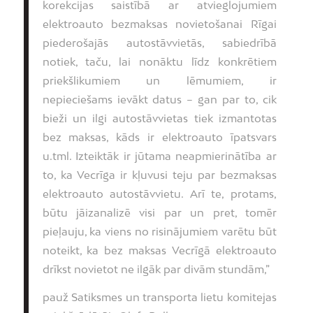
korekcijas saistībā ar atvieglojumiem
elektroauto bezmaksas novietošanai Rīgai
piederošajās autostāvvietās, sabiedrībā
notiek, taču, lai nonāktu līdz konkrētiem
priekšlikumiem un lēmumiem, ir
nepieciešams ievākt datus – gan par to, cik
bieži un ilgi autostāvvietas tiek izmantotas
bez maksas, kāds ir elektroauto īpatsvars
u.tml. Izteiktāk ir jūtama neapmierinātība ar
to, ka Vecrīga ir kļuvusi teju par bezmaksas
elektroauto autostāvvietu. Arī te, protams,
būtu jāizanalizē visi par un pret, tomēr
pieļauju, ka viens no risinājumiem varētu būt
noteikt, ka bez maksas Vecrīgā elektroauto
drīkst novietot ne ilgāk par divām stundām,”
pauž Satiksmes un transporta lietu komitejas