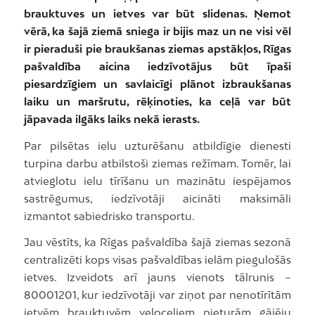
brauktuves un ietves var būt slidenas. Ņemot
vērā, ka šajā ziemā sniega ir bijis maz un ne visi vēl
ir pieraduši pie braukšanas ziemas apstākļos, Rīgas
pašvaldība aicina iedzīvotājus būt īpaši
piesardzīgiem un savlaicīgi plānot izbraukšanas
laiku un maršrutu, rēķinoties, ka ceļā var būt
jāpavada ilgāks laiks nekā ierasts.
Par pilsētas ielu uzturēšanu atbildīgie dienesti
turpina darbu atbilstoši ziemas režīmam. Tomēr, lai
atvieglotu ielu tīrīšanu un mazinātu iespējamos
sastrēgumus, iedzīvotāji aicināti maksimāli
izmantot sabiedrisko transportu.
Jau vēstīts, ka Rīgas pašvaldība šajā ziemas sezonā
centralizēti kops visas pašvaldības ielām piegulošās
ietves. Izveidots arī jauns vienots tālrunis –
80001201, kur iedzīvotāji var ziņot par nenotīrītām
ietvēm, brauktuvēm, veloceļiem, pieturām, gājēju