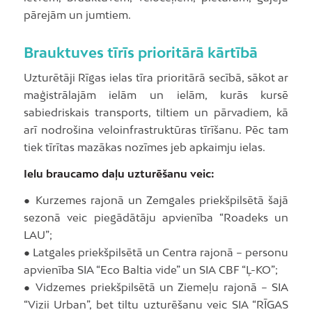
pārejām un jumtiem.
Brauktuves tīrīs prioritārā kārtībā
Uzturētāji Rīgas ielas tīra prioritārā secībā, sākot ar
maģistrālajām ielām un ielām, kurās kursē
sabiedriskais transports, tiltiem un pārvadiem, kā
arī nodrošina veloinfrastruktūras tīrīšanu. Pēc tam
tiek tīrītas mazākas nozīmes jeb apkaimju ielas.
Ielu braucamo daļu uzturēšanu veic:
● Kurzemes rajonā un Zemgales priekšpilsētā šajā
sezonā veic piegādātāju apvienība “Roadeks un
LAU”;
● Latgales priekšpilsētā un Centra rajonā – personu
apvienība SIA “Eco Baltia vide” un SIA CBF “Ļ-KO”;
● Vidzemes priekšpilsētā un Ziemeļu rajonā – SIA
“Vizii Urban”, bet tiltu uzturēšanu veic SIA “RĪGAS