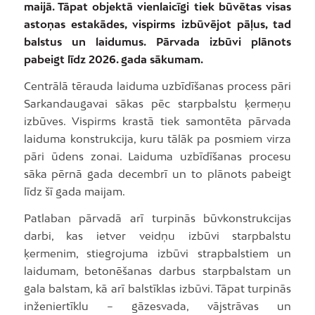
maijā. Tāpat objektā vienlaicīgi tiek būvētas visas
astoņas estakādes, vispirms izbūvējot pāļus, tad
balstus un laidumus. Pārvada izbūvi plānots
pabeigt līdz 2026. gada sākumam.
Centrālā tērauda laiduma uzbīdīšanas process pāri
Sarkandaugavai sākas pēc starpbalstu ķermeņu
izbūves. Vispirms krastā tiek samontēta pārvada
laiduma konstrukcija, kuru tālāk pa posmiem virza
pāri ūdens zonai. Laiduma uzbīdīšanas procesu
sāka pērnā gada decembrī un to plānots pabeigt
līdz šī gada maijam.
Patlaban pārvadā arī turpinās būvkonstrukcijas
darbi, kas ietver veidņu izbūvi starpbalstu
ķermenim, stiegrojuma izbūvi strapbalstiem un
laidumam, betonēšanas darbus starpbalstam un
gala balstam, kā arī balstīklas izbūvi. Tāpat turpinās
inženiertīklu – gāzesvada, vājstrāvas un