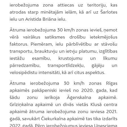
ierobežojuma zona attiecas uz teritoriju, kas
atrodas starp minētajām ielām, kā arī uz Šarlotes
ielu un Aristida Briāna ielu.
Ātruma ierobežojuma 30 km/h zonas ievieš, ņemot
vērā vairākus satiksmes drošību ietekmējošus
faktorus. Piemēram, ielu pārblīvētību ar stāvošu
transportu, brauktuvju un ietvju platumu, izglītības
iestāžu esamību, krustojumu un līkumu
pārredzamību, transportlīdzekļu, gājēju un
velosipēdistu intensitāti, kā arī citus aspektus.
Ātruma ierobežojuma 30 km/h zonas Rīgas
apkaimēs pakāpeniski ievieš no 2020. gada, kad
šādu zonu ierīkoja Āgenskalna apkaimē.
Grīziņkalna apkaimē un divās vietās Klusā centra
apkaimē ātruma ierobežojuma zonu ieviesa 2021.
gadā, savukārt Čiekurkalna apkaimē tas tika izdarīts
2022. gadā. Pērn ierobežojumus ieviesa Upesciema