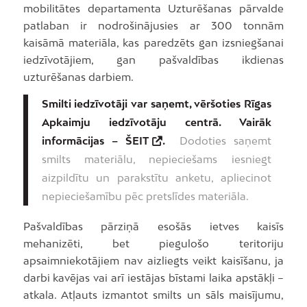
mobilitātes departamenta Uzturēšanas pārvalde
patlaban ir nodrošinājusies ar 300 tonnām
kaisāmā materiāla, kas paredzēts gan izsniegšanai
iedzīvotājiem, gan pašvaldības ikdienas
uzturēšanas darbiem.
Smilti iedzīvotāji var saņemt, vēršoties Rīgas
Apkaimju iedzīvotāju centrā. Vairāk
informācijas –
ŠEIT
.
Dodoties saņemt
smilts materiālu, nepieciešams iesniegt
aizpildītu un parakstītu anketu, apliecinot
nepieciešamību pēc pretslīdes materiāla.
Pašvaldības pārziņā esošās ietves kaisīs
mehanizēti, bet piegulošo teritoriju
apsaimniekotājiem nav aizliegts veikt kaisīšanu, ja
darbi kavējas vai arī iestājas bīstami laika apstākļi –
atkala. Atļauts izmantot smilts un sāls maisījumu,