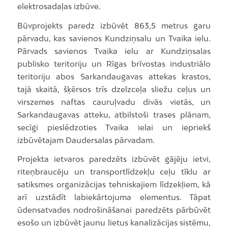
elektrosadaļas izbūve.
Būvprojekts paredz izbūvēt 863,5 metrus garu
pārvadu, kas savienos Kundziņsalu un Tvaika ielu.
Pārvads savienos Tvaika ielu ar Kundziņsalas
publisko teritoriju un Rīgas brīvostas industriālo
teritoriju abos Sarkandaugavas attekas krastos,
tajā skaitā, šķērsos trīs dzelzceļa sliežu ceļus un
virszemes naftas cauruļvadu divās vietās, un
Sarkandaugavas atteku, atbilstoši trases plānam,
secīgi pieslēdzoties Tvaika ielai un iepriekš
izbūvētajam Daudersalas pārvadam.
Projekta ietvaros paredzēts izbūvēt gājēju ietvi,
riteņbraucēju un transportlīdzekļu ceļu tīklu ar
satiksmes organizācijas tehniskajiem līdzekļiem, kā
arī uzstādīt labiekārtojuma elementus. Tāpat
ūdensatvades nodrošināšanai paredzēts pārbūvēt
esošo un izbūvēt jaunu lietus kanalizācijas sistēmu,