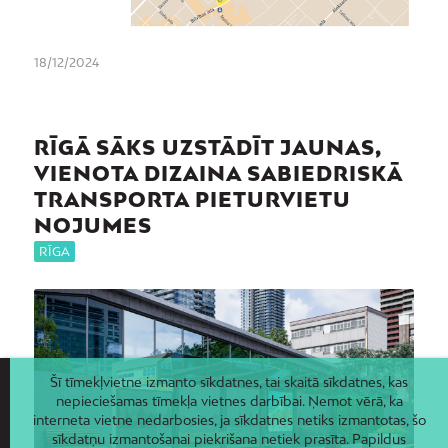
18/12/2024
RĪGĀ SĀKS UZSTĀDĪT JAUNAS,
VIENOTA DIZAINA SABIEDRISKĀ
TRANSPORTA PIETURVIETU
NOJUMES
RĪGA
Šī tīmekļvietne izmanto sīkdatnes, tai skaitā sīkdatnes, kas
nepieciešamas tīmekļa vietnes darbībai. Ņemot vērā, ka
interneta vietne nedarbosies, ja sīkdatnes netiks izmantotas, šo
sīkdatņu izmantošanai piekrišana netiek prasīta. Papildus