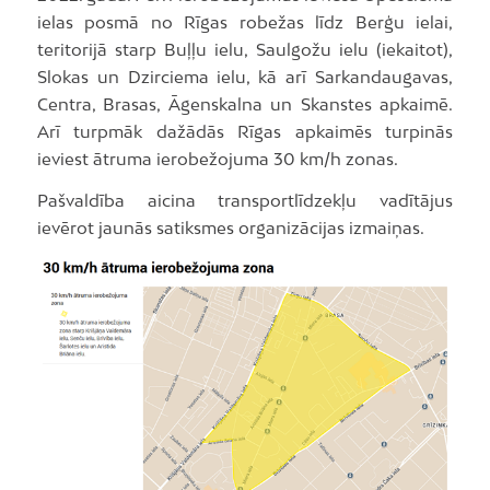
ielas posmā no Rīgas robežas līdz Berģu ielai,
teritorijā starp Buļļu ielu, Saulgožu ielu (iekaitot),
Slokas un Dzirciema ielu, kā arī Sarkandaugavas,
Centra, Brasas, Āgenskalna un Skanstes apkaimē.
Arī turpmāk dažādās Rīgas apkaimēs turpinās
ieviest ātruma ierobežojuma 30 km/h zonas.
Pašvaldība aicina transportlīdzekļu vadītājus
ievērot jaunās satiksmes organizācijas izmaiņas.