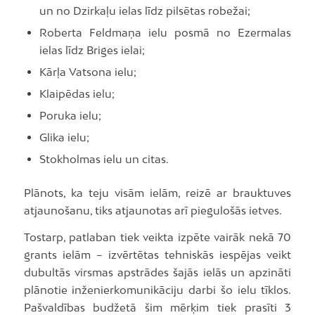
un no Dzirkaļu ielas līdz pilsētas robežai;
Roberta Feldmaņa ielu posmā no Ezermalas
ielas līdz Briges ielai;
Kārļa Vatsona ielu;
Klaipēdas ielu;
Poruka ielu;
Glika ielu;
Stokholmas ielu un citas.
Plānots, ka teju visām ielām, reizē ar brauktuves
atjaunošanu, tiks atjaunotas arī piegulošās ietves.
Tostarp, patlaban tiek veikta izpēte vairāk nekā 70
grants ielām – izvērtētas tehniskās iespējas veikt
dubultās virsmas apstrādes šajās ielās un apzināti
plānotie inženierkomunikāciju darbi šo ielu tīklos.
Pašvaldības budžetā šim mērķim tiek prasīti 3