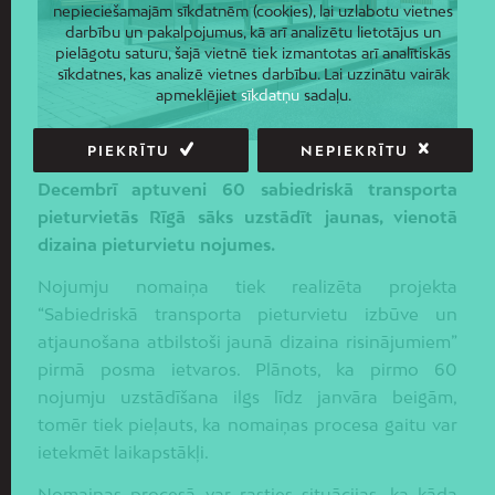
nepieciešamajām sīkdatnēm (cookies), lai uzlabotu vietnes
darbību un pakalpojumus, kā arī analizētu lietotājus un
pielāgotu saturu, šajā vietnē tiek izmantotas arī analītiskās
sīkdatnes, kas analizē vietnes darbību. Lai uzzinātu vairāk
apmeklējiet
sīkdatņu
sadaļu.
PIEKRĪTU
NEPIEKRĪTU
Decembrī aptuveni 60 sabiedriskā transporta
pieturvietās Rīgā sāks uzstādīt jaunas, vienotā
dizaina pieturvietu nojumes.
Nojumju nomaiņa tiek realizēta projekta
“Sabiedriskā transporta pieturvietu izbūve un
atjaunošana atbilstoši jaunā dizaina risinājumiem”
pirmā posma ietvaros. Plānots, ka pirmo 60
nojumju uzstādīšana ilgs līdz janvāra beigām,
tomēr tiek pieļauts, ka nomaiņas procesa gaitu var
ietekmēt laikapstākļi.
Nomaiņas procesā var rasties situācijas, ka kāda