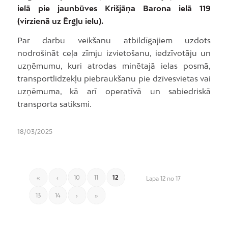
ielā pie jaunbūves Krišjāņa Barona ielā 119
(virzienā uz Ērgļu ielu).
Par darbu veikšanu atbildīgajiem uzdots
nodrošināt ceļa zīmju izvietošanu, iedzīvotāju un
uzņēmumu, kuri atrodas minētajā ielas posmā,
transportlīdzekļu piebraukšanu pie dzīvesvietas vai
uzņēmuma, kā arī operatīvā un sabiedriskā
transporta satiksmi.
18/03/2025
«
‹
10
11
12
Lapa 12 no 17
13
14
›
»