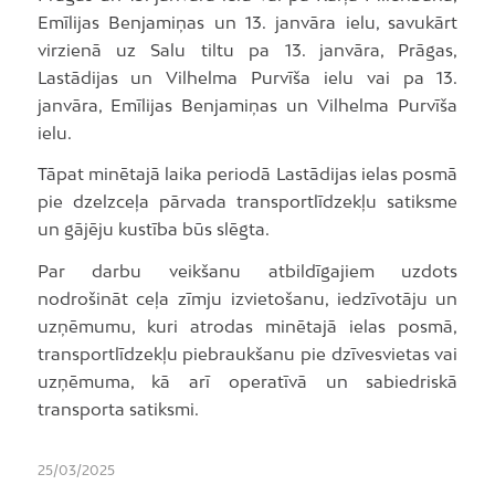
Emīlijas Benjamiņas un 13. janvāra ielu, savukārt
virzienā uz Salu tiltu pa 13. janvāra, Prāgas,
Lastādijas un Vilhelma Purvīša ielu vai pa 13.
janvāra, Emīlijas Benjamiņas un Vilhelma Purvīša
ielu.
Tāpat minētajā laika periodā Lastādijas ielas posmā
pie dzelzceļa pārvada transportlīdzekļu satiksme
un gājēju kustība būs slēgta.
Par darbu veikšanu atbildīgajiem uzdots
nodrošināt ceļa zīmju izvietošanu, iedzīvotāju un
uzņēmumu, kuri atrodas minētajā ielas posmā,
transportlīdzekļu piebraukšanu pie dzīvesvietas vai
uzņēmuma, kā arī operatīvā un sabiedriskā
transporta satiksmi.
25/03/2025