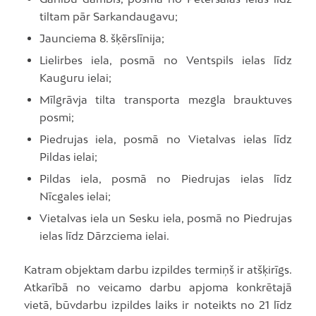
tiltam pār Sarkandaugavu;
Jaunciema 8. šķērslīnija;
Lielirbes iela, posmā no Ventspils ielas līdz
Kauguru ielai;
Mīlgrāvja tilta transporta mezgla brauktuves
posmi;
Piedrujas iela, posmā no Vietalvas ielas līdz
Pildas ielai;
Pildas iela, posmā no Piedrujas ielas līdz
Nīcgales ielai;
Vietalvas iela un Sesku iela, posmā no Piedrujas
ielas līdz Dārzciema ielai.
Katram objektam darbu izpildes termiņš ir atšķirīgs.
Atkarībā no veicamo darbu apjoma konkrētajā
vietā, būvdarbu izpildes laiks ir noteikts no 21 līdz