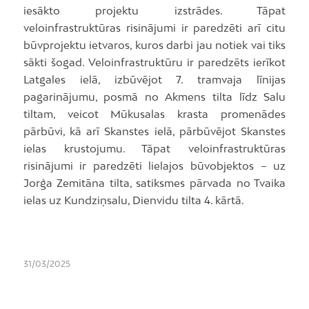
iesākto projektu izstrādes. Tāpat
veloinfrastruktūras risinājumi ir paredzēti arī citu
būvprojektu ietvaros, kuros darbi jau notiek vai tiks
sākti šogad. Veloinfrastruktūru ir paredzēts ierīkot
Latgales ielā, izbūvējot 7. tramvaja līnijas
pagarinājumu, posmā no Akmens tilta līdz Salu
tiltam, veicot Mūkusalas krasta promenādes
pārbūvi, kā arī Skanstes ielā, pārbūvējot Skanstes
ielas krustojumu. Tāpat veloinfrastruktūras
risinājumi ir paredzēti lielajos būvobjektos – uz
Jorģa Zemitāna tilta, satiksmes pārvada no Tvaika
ielas uz Kundziņsalu, Dienvidu tilta 4. kārtā.
31/03/2025