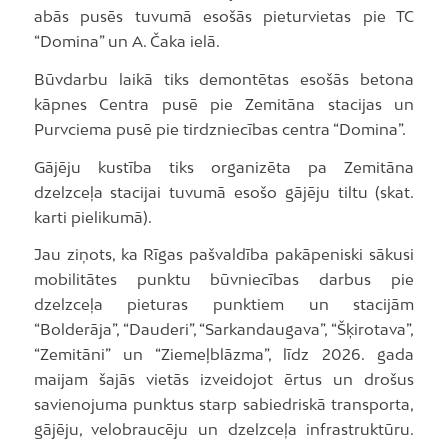
abās pusēs tuvumā esošās pieturvietas pie TC
“Domina” un A. Čaka ielā.
Būvdarbu laikā tiks demontētas esošās betona
kāpnes Centra pusē pie Zemitāna stacijas un
Purvciema pusē pie tirdzniecības centra “Domina”.
Gājēju kustība tiks organizēta pa Zemitāna
dzelzceļa stacijai tuvumā esošo gājēju tiltu (skat.
karti pielikumā).
Jau ziņots, ka Rīgas pašvaldība pakāpeniski sākusi
mobilitātes punktu būvniecības darbus pie
dzelzceļa pieturas punktiem un stacijām
“Bolderāja”, “Dauderi”, “Sarkandaugava”, “Šķirotava”,
“Zemitāni” un “Ziemeļblāzma”, līdz 2026. gada
maijam šajās vietās izveidojot ērtus un drošus
savienojuma punktus starp sabiedriskā transporta,
gājēju, velobraucēju un dzelzceļa infrastruktūru.