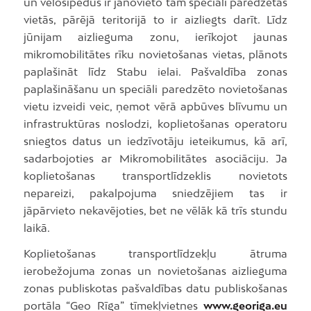
un velosipēdus ir jānovieto tam speciāli paredzētās
vietās, pārējā teritorijā to ir aizliegts darīt. Līdz
jūnijam aizlieguma zonu, ierīkojot jaunas
mikromobilitātes rīku novietošanas vietas, plānots
paplašināt līdz Stabu ielai. Pašvaldība zonas
paplašināšanu un speciāli paredzēto novietošanas
vietu izveidi veic, ņemot vērā apbūves blīvumu un
infrastruktūras noslodzi, koplietošanas operatoru
sniegtos datus un iedzīvotāju ieteikumus, kā arī,
sadarbojoties ar Mikromobilitātes asociāciju. Ja
koplietošanas transportlīdzeklis novietots
nepareizi, pakalpojuma sniedzējiem tas ir
jāpārvieto nekavējoties, bet ne vēlāk kā trīs stundu
laikā.
Koplietošanas transportlīdzekļu ātruma
ierobežojuma zonas un novietošanas aizlieguma
zonas publiskotas pašvaldības datu publiskošanas
portāla “Geo Rīga” tīmekļvietnes
www.georiga.eu