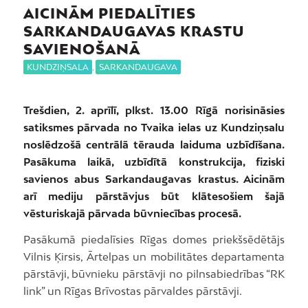
AICINĀM PIEDALĪTIES
SARKANDAUGAVAS KRASTU
SAVIENOŠANĀ
KUNDZIŅSALA
,
SARKANDAUGAVA
Trešdien, 2. aprīlī, plkst. 13.00 Rīgā norisināsies
satiksmes pārvada no Tvaika ielas uz Kundziņsalu
noslēdzošā centrālā tērauda laiduma uzbīdīšana.
Pasākuma laikā, uzbīdītā konstrukcija, fiziski
savienos abus Sarkandaugavas krastus. Aicinām
arī mediju pārstāvjus būt klātesošiem šajā
vēsturiskajā pārvada būvniecības procesā.
Pasākumā piedalīsies Rīgas domes priekšsēdētājs
Vilnis Ķirsis, Ārtelpas un mobilitātes departamenta
pārstāvji, būvnieku pārstāvji no pilnsabiedrības “RK
link” un Rīgas Brīvostas pārvaldes pārstāvji.