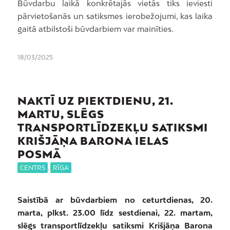
Būvdarbu laikā konkrētajās vietās tiks ieviesti
pārvietošanās un satiksmes ierobežojumi, kas laika
gaitā atbilstoši būvdarbiem var mainīties.
18/03/2025
NAKTĪ UZ PIEKTDIENU, 21.
MARTU, SLĒGS
TRANSPORTLĪDZEKĻU SATIKSMI
KRIŠJĀŅA BARONA IELAS
POSMĀ
CENTRS
,
RĪGA
Saistībā ar būvdarbiem no ceturtdienas, 20.
marta, plkst. 23.00 līdz sestdienai, 22. martam,
slēgs transportlīdzekļu satiksmi Krišjāņa Barona