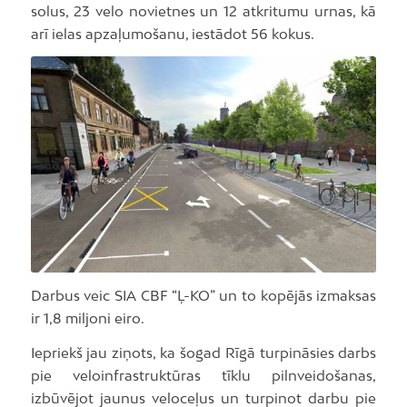
solus, 23 velo novietnes un 12 atkritumu urnas, kā
arī ielas apzaļumošanu, iestādot 56 kokus.
Darbus veic SIA CBF “Ļ-KO” un to kopējās izmaksas
ir 1,8 miljoni eiro.
Iepriekš jau ziņots, ka šogad Rīgā turpināsies darbs
pie veloinfrastruktūras tīklu pilnveidošanas,
izbūvējot jaunus veloceļus un turpinot darbu pie