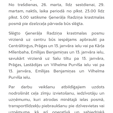
No trešdienas, 26. marta, līdz sestdienai, 29.
martam, naktīs, laika periodā no plkst. 23.00 līdz
plkst. 5.00 satiksme Ģenerāļa Radziņa krastmalas
posmā pie dzelzceļa pārvada būs slēgta.
Slēgto Ģenerāļa Radziņa krastmalas posmu
virzienā uz centru būs iespējams apbraukt pa
Centrāltirgus, Prāgas un 13. janvāra ielu vai pa Kārļa
Mīlenbaha, Emīlijas Benjamiņas un 13. janvāra ielu,
savukārt virzienā uz Salu tiltu pa 13. janvāra,
Prāgas, Lastādijas un Vilhelma Purvīša ielu vai pa
13. janvāra, Emīlijas Benjamiņas un Vilhelma
Purvīša ielu.
Par darbu veikšanu atbildīgajiem uzdots
nodrošināt ceļa zīmju izvietošanu, iedzīvotāju un
uzņēmumu, kuri atrodas minētajā ielas posmā,
transportlīdzekļu piebraukšanu pie dzīvesvietas vai
uzņēmuma, kā arī operatīvā un sabiedriskā