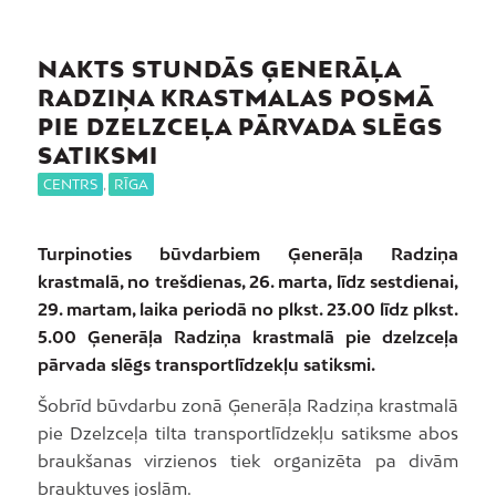
NAKTS STUNDĀS ĢENERĀĻA
RADZIŅA KRASTMALAS POSMĀ
PIE DZELZCEĻA PĀRVADA SLĒGS
SATIKSMI
CENTRS
,
RĪGA
Turpinoties būvdarbiem Ģenerāļa Radziņa
krastmalā, no trešdienas, 26. marta, līdz sestdienai,
29. martam, laika periodā no plkst. 23.00 līdz plkst.
5.00 Ģenerāļa Radziņa krastmalā pie dzelzceļa
pārvada slēgs transportlīdzekļu satiksmi.
Šobrīd būvdarbu zonā Ģenerāļa Radziņa krastmalā
pie Dzelzceļa tilta transportlīdzekļu satiksme abos
braukšanas virzienos tiek organizēta pa divām
brauktuves joslām.