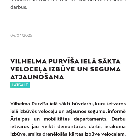
darbus.
04/04/2025
VILHELMA PURVĪŠA IELĀ SĀKTA
VELOCEĻA IZBŪVE UN SEGUMA
ATJAUNOŠANA
LATGALE
Vilhelma Purvīša ielā sākti būvdarbi, kuru ietvaros
ielā izbūvēs veloceļu un atjaunos segumu, informē
Ārtelpas un mobilitātes departaments. Darbu
ietvaros jau veikti demontāžas darbi, ierakuma
izbūve, smilts drenējošās kārtas izbūve veloceļam,