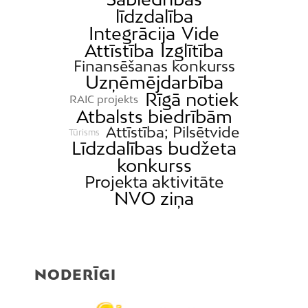
līdzdalība
Integrācija
Vide
Attīstība
Izglītība
Finansēšanas konkurss
Uzņēmējdarbība
Rīgā notiek
RAIC projekts
Atbalsts biedrībām
Attīstība; Pilsētvide
Tūrisms
Līdzdalības budžeta
konkurss
Projekta aktivitāte
NVO ziņa
NODERĪGI