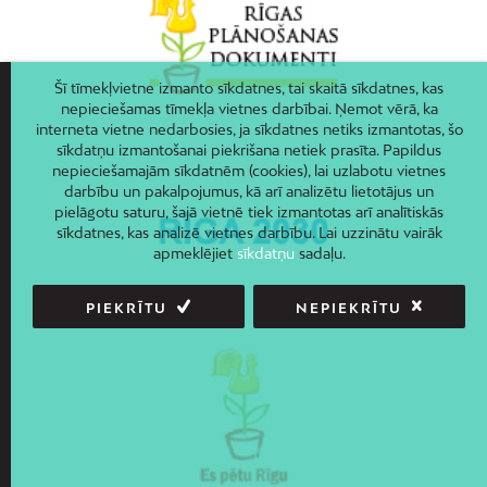
Šī tīmekļvietne izmanto sīkdatnes, tai skaitā sīkdatnes, kas
nepieciešamas tīmekļa vietnes darbībai. Ņemot vērā, ka
interneta vietne nedarbosies, ja sīkdatnes netiks izmantotas, šo
sīkdatņu izmantošanai piekrišana netiek prasīta. Papildus
nepieciešamajām sīkdatnēm (cookies), lai uzlabotu vietnes
darbību un pakalpojumus, kā arī analizētu lietotājus un
pielāgotu saturu, šajā vietnē tiek izmantotas arī analītiskās
sīkdatnes, kas analizē vietnes darbību. Lai uzzinātu vairāk
apmeklējiet
sīkdatņu
sadaļu.
PIEKRĪTU
NEPIEKRĪTU