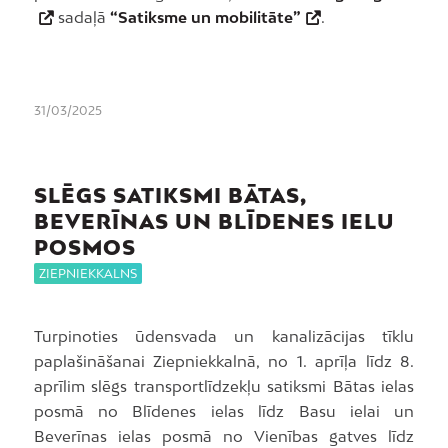
sadaļā
“Satiksme un mobilitāte”
.
31/03/2025
SLĒGS SATIKSMI BĀTAS,
BEVERĪNAS UN BLĪDENES IELU
POSMOS
ZIEPNIEKKALNS
Turpinoties ūdensvada un kanalizācijas tīklu
paplašināšanai Ziepniekkalnā, no 1. aprīļa līdz 8.
aprīlim slēgs transportlīdzekļu satiksmi Bātas ielas
posmā no Blīdenes ielas līdz Basu ielai un
Beverīnas ielas posmā no Vienības gatves līdz