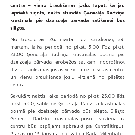
centra – vienu braukšanas joslu. Tāpat, kā jau
iepriekš ziņots, nakts stundās Ģenerāļa Radziņa
krastmala pie dzelzceļa pārvada satiksmei būs
slēgta.
No trešdienas, 26. marta, līdz sestdienai, 29.
martam, laika periodā no plkst. 5.00 līdz plkst.
23.00 Ģenerāļa Radziņa krastmalas posmā pie
dzelzceļa pārvada ierobežos satiksmi, nodrošinot
divas braukšanas joslas virzienā uz pilsētas centru
un vienu braukšanas joslu virzienā no pilsētas
centra.
Savukārt naktīs, laika periodā no plkst. 23.00 līdz
plkst. 5.00, satiksme Ģenerāļa Radziņa krastmalas
posmā pie dzelzceļa pārvada būs slēgta. Slēgto
Ģenerāļa Radziņa krastmalas posmu virzienā uz
centru būs iespējams apbraukt pa Centrāltirgus,
Prāgas un 13. janvāra ielu vai pa Kārļa Mīlenbaha,