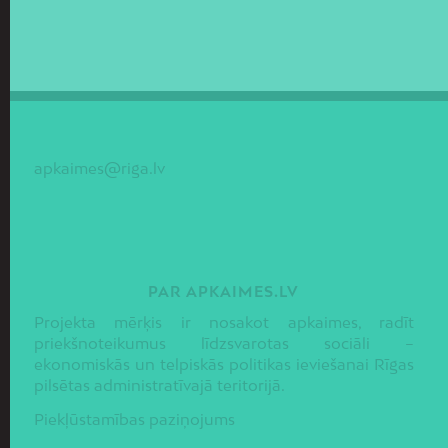
apkaimes@riga.lv
PAR APKAIMES.LV
Projekta mērķis ir nosakot apkaimes, radīt
priekšnoteikumus līdzsvarotas sociāli –
ekonomiskās un telpiskās politikas ieviešanai Rīgas
pilsētas administratīvajā teritorijā.
Piekļūstamības paziņojums