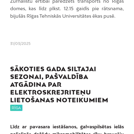
Žurnālistu ērtībai paredzēts transports no Rīgas
domes, kas līdz plkst. 12.15 gaidīs pie rātsnama,
bijušās Rīgas Tehniskās Universitātes ēkas pusē.
31/03/2025
SĀKOTIES GADA SILTAJAI
SEZONAI, PAŠVALDĪBA
ATGĀDINA PAR
ELEKTROSKREJRITEŅU
LIETOŠANAS NOTEIKUMIEM
RĪGA
Līdz ar pavasara iestāšanos, galvaspilsētas ielās