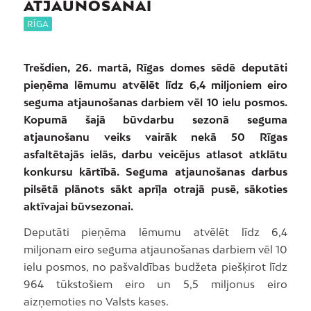
ATJAUNOŠANAI
RĪGA
Trešdien, 26. martā, Rīgas domes sēdē deputāti
pieņēma lēmumu atvēlēt līdz 6,4 miljoniem eiro
seguma atjaunošanas darbiem vēl 10 ielu posmos.
Kopumā šajā būvdarbu sezonā seguma
atjaunošanu veiks vairāk nekā 50 Rīgas
asfaltētajās ielās, darbu veicējus atlasot atklātu
konkursu kārtībā. Seguma atjaunošanas darbus
pilsētā plānots sākt aprīļa otrajā pusē, sākoties
aktīvajai būvsezonai.
Deputāti pieņēma lēmumu atvēlēt līdz 6,4
miljonam eiro seguma atjaunošanas darbiem vēl 10
ielu posmos, no pašvaldības budžeta piešķirot līdz
964 tūkstošiem eiro un 5,5 miljonus eiro
aizņemoties no Valsts kases.