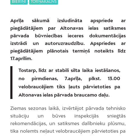
BIERIŅI
,
TORŅAKALNS
Aprīļa sākumā izsludināta apspriede ar
piegādātājiem par Altonavas ielas satiksmes
pārvada būvniecības ieceres dokumentācijas
izstrādi un autoruzraudzību. Apspriedes ar
piegādātājiem plānotais termiņš noteikts līdz
17.aprīlim.
Tostarp, līdz ar stabili silta laika iestāšanos,
no pirmdienas, 7.aprīļa, plkst. 13.00
velobraucējiem tiks ļauts pārvietoties pa
Altonavas ielas pārvada braucamo daļu.
Ziemas sezonas laikā, izvērtējot pārvada tehnisko
situāciju un būves inspekcijās sniegtās
rekomendācijas, un satiksmes dalībnieku plūsmu,
tika nolemts neļaut velobraucējiem pārvietoties pa