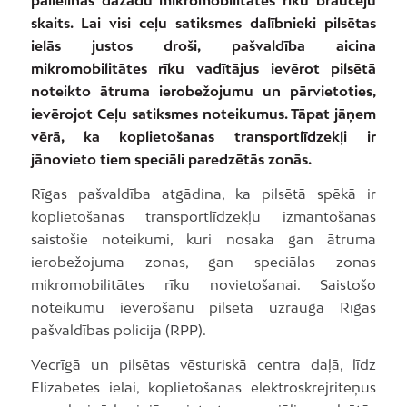
palielinās dažādu mikromobilitātes rīku braucēju
skaits. Lai visi ceļu satiksmes dalībnieki pilsētas
ielās justos droši, pašvaldība aicina
mikromobilitātes rīku vadītājus ievērot pilsētā
noteikto ātruma ierobežojumu un pārvietoties,
ievērojot Ceļu satiksmes noteikumus. Tāpat jāņem
vērā, ka koplietošanas transportlīdzekļi ir
jānovieto tiem speciāli paredzētās zonās.
Rīgas pašvaldība atgādina, ka pilsētā spēkā ir
koplietošanas transportlīdzekļu izmantošanas
saistošie noteikumi, kuri nosaka gan ātruma
ierobežojuma zonas, gan speciālas zonas
mikromobilitātes rīku novietošanai. Saistošo
noteikumu ievērošanu pilsētā uzrauga Rīgas
pašvaldības policija (RPP).
Vecrīgā un pilsētas vēsturiskā centra daļā, līdz
Elizabetes ielai, koplietošanas elektroskrejriteņus