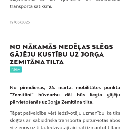
transporta satiksmi.
19/03/2025
NO NĀKAMĀS NEDĒĻAS SLĒGS
GĀJĒJU KUSTĪBU UZ JORĢA
ZEMITĀNA TILTA
RĪGA
No pirmdienas, 24. marta, mobilitātes punkta
“Zemitāni” būvdarbu dēļ būs liegta gājēju
pārvietošanās uz Jorģa Zemitāna tilta.
Tāpat pašvaldība vērš iedzīvotāju uzmanību, ka tiks
slēgtas arī sabiedriskā transporta pieturvietas abos
virzienos uz tilta. Iedzīvotāji aicināti izmantot tiltam