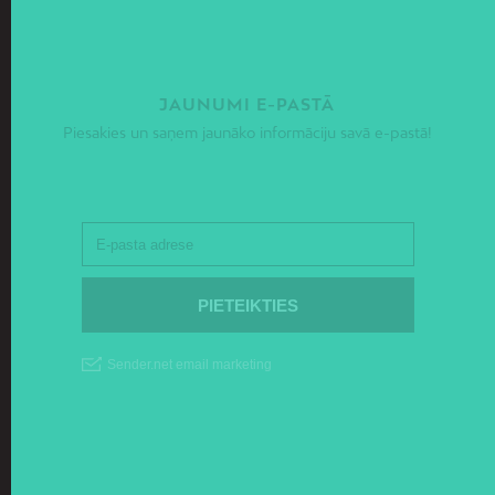
JAUNUMI E-PASTĀ
Piesakies un saņem jaunāko informāciju savā e-pastā!