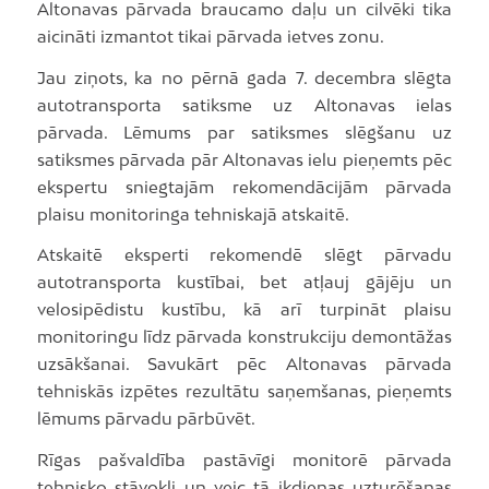
Altonavas pārvada braucamo daļu un cilvēki tika
aicināti izmantot tikai pārvada ietves zonu.
Jau ziņots, ka no pērnā gada 7. decembra slēgta
autotransporta satiksme uz Altonavas ielas
pārvada. Lēmums par satiksmes slēgšanu uz
satiksmes pārvada pār Altonavas ielu pieņemts pēc
ekspertu sniegtajām rekomendācijām pārvada
plaisu monitoringa tehniskajā atskaitē.
Atskaitē eksperti rekomendē slēgt pārvadu
autotransporta kustībai, bet atļauj gājēju un
velosipēdistu kustību, kā arī turpināt plaisu
monitoringu līdz pārvada konstrukciju demontāžas
uzsākšanai. Savukārt pēc Altonavas pārvada
tehniskās izpētes rezultātu saņemšanas, pieņemts
lēmums pārvadu pārbūvēt.
Rīgas pašvaldība pastāvīgi monitorē pārvada
tehnisko stāvokli un veic tā ikdienas uzturēšanas