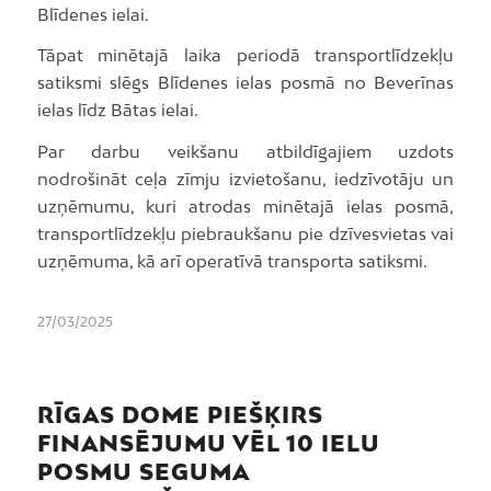
Blīdenes ielai.
Tāpat minētajā laika periodā transportlīdzekļu
satiksmi slēgs Blīdenes ielas posmā no Beverīnas
ielas līdz Bātas ielai.
Par darbu veikšanu atbildīgajiem uzdots
nodrošināt ceļa zīmju izvietošanu, iedzīvotāju un
uzņēmumu, kuri atrodas minētajā ielas posmā,
transportlīdzekļu piebraukšanu pie dzīvesvietas vai
uzņēmuma, kā arī operatīvā transporta satiksmi.
27/03/2025
RĪGAS DOME PIEŠĶIRS
FINANSĒJUMU VĒL 10 IELU
POSMU SEGUMA