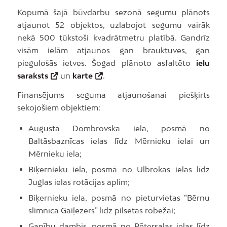
Kopumā šajā būvdarbu sezonā segumu plānots
atjaunot 52 objektos, uzlabojot segumu vairāk
nekā 500 tūkstoši kvadrātmetru platībā. Gandrīz
visām ielām atjaunos gan brauktuves, gan
piegulošās ietves. Šogad plānoto asfaltēto
ielu
saraksts
un
karte
.
Finansējums seguma atjaunošanai piešķirts
sekojošiem objektiem:
Augusta Dombrovska iela, posmā no
Baltāsbaznīcas ielas līdz Mērnieku ielai un
Mērnieku iela;
Biķernieku iela, posmā no Ulbrokas ielas līdz
Juglas ielas rotācijas aplim;
Biķernieku iela, posmā no pieturvietas “Bērnu
slimnīca Gaiļezers” līdz pilsētas robežai;
Ganību dambis, posmā no Pētersalas ielas līdz