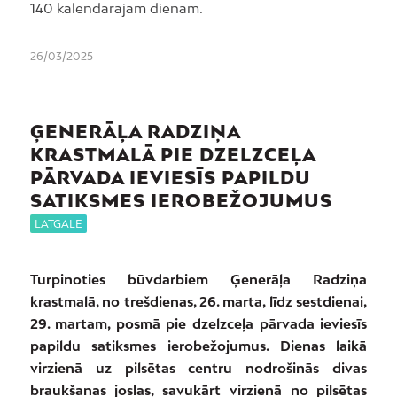
140 kalendārajām dienām.
26/03/2025
ĢENERĀĻA RADZIŅA
KRASTMALĀ PIE DZELZCEĻA
PĀRVADA IEVIESĪS PAPILDU
SATIKSMES IEROBEŽOJUMUS
LATGALE
Turpinoties būvdarbiem Ģenerāļa Radziņa
krastmalā, no trešdienas, 26. marta, līdz sestdienai,
29. martam, posmā pie dzelzceļa pārvada ieviesīs
papildu satiksmes ierobežojumus. Dienas laikā
virzienā uz pilsētas centru nodrošinās divas
braukšanas joslas, savukārt virzienā no pilsētas