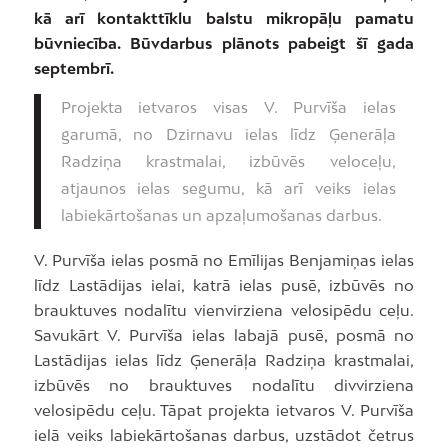
kā arī kontakttīklu balstu mikropāļu pamatu
būvniecība. Būvdarbus plānots pabeigt šī gada
septembrī.
Projekta ietvaros visas V. Purvīša ielas
garumā, no Dzirnavu ielas līdz Ģenerāļa
Radziņa krastmalai, izbūvēs veloceļu,
atjaunos ielas segumu, kā arī veiks ielas
labiekārtošanas un apzaļumošanas darbus.
V. Purvīša ielas posmā no Emīlijas Benjamiņas ielas
līdz Lastādijas ielai, katrā ielas pusē, izbūvēs no
brauktuves nodalītu vienvirziena velosipēdu ceļu.
Savukārt V. Purvīša ielas labajā pusē, posmā no
Lastādijas ielas līdz Ģenerāļa Radziņa krastmalai,
izbūvēs no brauktuves nodalītu divvirziena
velosipēdu ceļu. Tāpat projekta ietvaros V. Purvīša
ielā veiks labiekārtošanas darbus, uzstādot četrus