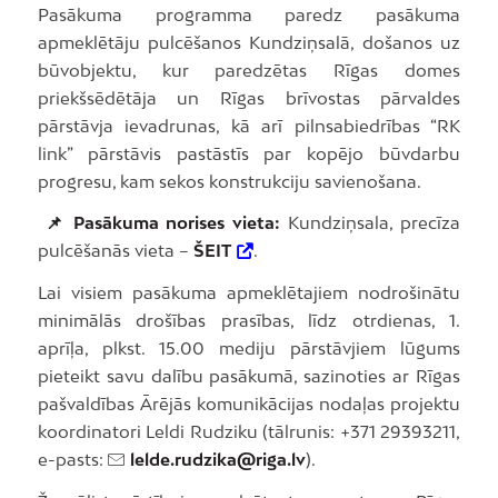
Pasākuma programma paredz pasākuma
apmeklētāju pulcēšanos Kundziņsalā, došanos uz
būvobjektu, kur paredzētas Rīgas domes
priekšsēdētāja un Rīgas brīvostas pārvaldes
pārstāvja ievadrunas, kā arī pilnsabiedrības “RK
link” pārstāvis pastāstīs par kopējo būvdarbu
progresu, kam sekos konstrukciju savienošana.
📌 Pasākuma norises vieta:
Kundziņsala, precīza
pulcēšanās vieta –
ŠEIT
.
Lai visiem pasākuma apmeklētajiem nodrošinātu
minimālās drošības prasības, līdz otrdienas, 1.
aprīļa, plkst. 15.00 mediju pārstāvjiem lūgums
pieteikt savu dalību pasākumā, sazinoties ar Rīgas
pašvaldības Ārējās komunikācijas nodaļas projektu
koordinatori Leldi Rudziku (tālrunis: +371 29393211,
e-pasts:
lelde.rudzika@riga.lv
).