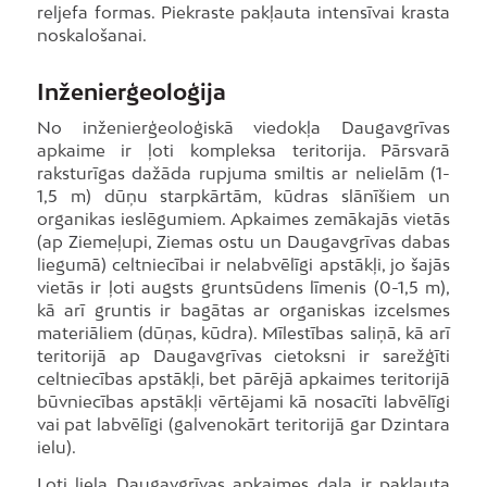
reljefa formas. Piekraste pakļauta intensīvai krasta
noskalošanai.
Inženierģeoloģija
No inženierģeoloģiskā viedokļa Daugavgrīvas
apkaime ir ļoti kompleksa teritorija. Pārsvarā
raksturīgas dažāda rupjuma smiltis ar nelielām (1-
1,5 m) dūņu starpkārtām, kūdras slānīšiem un
organikas ieslēgumiem. Apkaimes zemākajās vietās
(ap Ziemeļupi, Ziemas ostu un Daugavgrīvas dabas
liegumā) celtniecībai ir nelabvēlīgi apstākļi, jo šajās
vietās ir ļoti augsts gruntsūdens līmenis (0-1,5 m),
kā arī gruntis ir bagātas ar organiskas izcelsmes
materiāliem (dūņas, kūdra). Mīlestības saliņā, kā arī
teritorijā ap Daugavgrīvas cietoksni ir sarežģīti
celtniecības apstākļi, bet pārējā apkaimes teritorijā
būvniecības apstākļi vērtējami kā nosacīti labvēlīgi
vai pat labvēlīgi (galvenokārt teritorijā gar Dzintara
ielu).
Ļoti liela Daugavgrīvas apkaimes daļa ir pakļauta