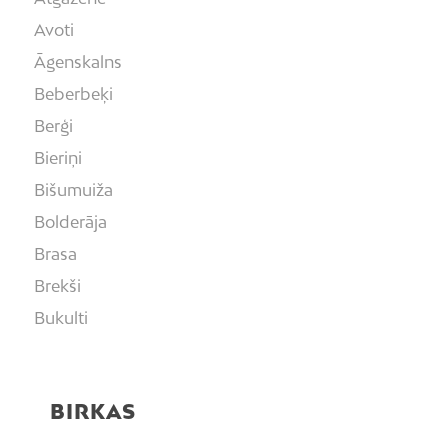
Avoti
Āgenskalns
Beberbeķi
Berģi
Bieriņi
Bišumuiža
Bolderāja
Brasa
Brekši
Bukulti
Buļļi
Centrs
BIRKAS
Čiekurkalns
Daugavgrīva