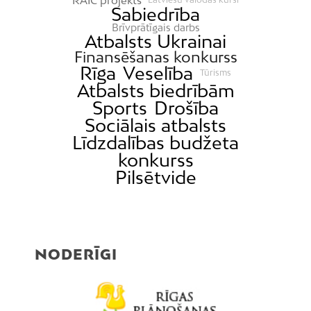
Sabiedrība
Mangaļsala
Brīvprātīgais darbs
Atbalsts Ukrainai
Latgale
Finansēšanas konkurss
Mežaparks
Rīga
Veselība
Tūrisms
Atbalsts biedrībām
Mežciems
Sports
Drošība
Mīlgrāvis
Sociālais atbalsts
Mūkupurvs
Līdzdalības budžeta
Pētersala-Andrejsala
konkurss
Pilsētvide
Pleskodāle
Pļavnieki
Purvciems
Rumbula
NODERĪGI
Salas
Sarkandaugava
Skanste