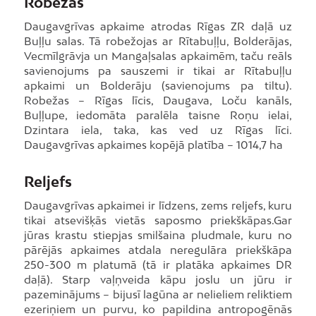
Robežas
Daugavgrīvas apkaime atrodas Rīgas ZR daļā uz
Buļļu salas. Tā robežojas ar Rītabuļļu, Bolderājas,
Vecmīlgrāvja un Mangaļsalas apkaimēm, taču reāls
savienojums pa sauszemi ir tikai ar Rītabuļļu
apkaimi un Bolderāju (savienojums pa tiltu).
Robežas – Rīgas līcis, Daugava, Loču kanāls,
Buļļupe, iedomāta paralēla taisne Roņu ielai,
Dzintara iela, taka, kas ved uz Rīgas līci.
Daugavgrīvas apkaimes kopējā platība – 1014,7 ha
Reljefs
Daugavgrīvas apkaimei ir līdzens, zems reljefs, kuru
tikai atsevišķās vietās saposmo priekškāpas.Gar
jūras krastu stiepjas smilšaina pludmale, kuru no
pārējās apkaimes atdala neregulāra priekškāpa
250-300 m platumā (tā ir platāka apkaimes DR
daļā). Starp vaļņveida kāpu joslu un jūru ir
pazeminājums – bijusī lagūna ar nelieliem reliktiem
ezeriņiem un purvu, ko papildina antropogēnās