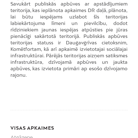
Savukārt publiskās apbūves ar apstādījumiem
teritorija, kas ieplānota apkaimes DR daļā, plānota,
lai būtu iespējams uzlabot šīs teritorijas
labiekārtojuma līmeni un pievilcību, dodot
rīdziniekiem jaunas iespējas atpūsties pie jūras
pienācīgi sakārtotā teritorijā. Publiskās apbūves
teritorijas statuss ir Daugavgrīvas cietoksnim,
Komētfortam, kā arī apkaimē izvietotajai sociālajai
infrastruktūrai. Pārējās teritorijas aizņem satiksmes
infrastruktūra, dzīvojamā apbūves un jaukta
apbūves, kas izvietota primāri ap esošo dzīvojamo
rajonu.
VISAS APKAIMES
Atgāzene