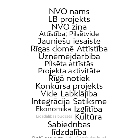
Dārzciems
NVO nams
LB projekts
Dārziņi
NVO ziņa
Dreiliņi
Attīstība; Pilsētvide
Dzirciems
Jauniešu iesaiste
Rīgas domē
Attīstība
Grīziņkalns
Uzņēmējdarbība
Iļģuciems
Pilsēta attīstās
Imanta
Projekta aktivitāte
Rīgā notiek
Jaunciems
Konkursa projekts
Jugla
Vide
Labklājība
Katlakalns
Integrācija
Satiksme
Izglītība
Kleisti
Ekonomika
Kultūra
Līdzdalības budžets
Kundziņsala
Sabiedrības
Ķengarags
līdzdalība
Ķīpsala
RAIC projekts
Latviešu valodas kursi