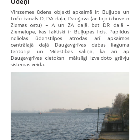
Ūdeņi
Virszemes ūdens objekti apkaimē ir: Buļļupe un
Loču kanāls D, DA daļā, Daugava (ar tajā izbūvēto
Ziemas ostu) – A un ZA daļā, bet DR daļā –
Ziemeļupe, kas faktiski ir Buļļupes līcis. Papildus
nelielas ūdenstilpes atrodas arī apkaimes
centrālajā daļā Daugavgrīvas dabas lieguma
teritorijā un Mīlestības saliņā, kā arī ap
Daugavgrīvas cietoksni mākslīgi izveidoto grāvju
sistēmas veidā.