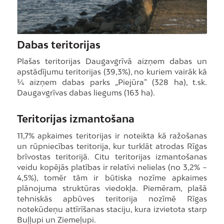
Dabas teritorijas
Plašas teritorijas Daugavgrīvā aizņem dabas un
apstādījumu teritorijas (39,3%), no kuriem vairāk kā
¾ aizņem dabas parks „Piejūra” (328 ha), t.sk.
Daugavgrīvas dabas liegums (163 ha).
Teritorijas izmantošana
11,7% apkaimes teritorijas ir noteikta kā ražošanas
un rūpniecības teritorija, kur turklāt atrodas Rīgas
brīvostas teritorijā. Citu teritorijas izmantošanas
veidu kopējās platības ir relatīvi nelielas (no 3,2% –
4,5%), tomēr tām ir būtiska nozīme apkaimes
plānojuma struktūras viedokļa. Piemēram, plašā
tehniskās apbūves teritorija nozīmē Rīgas
notekūdeņu attīrīšanas staciju, kura izvietota starp
Buļļupi un Ziemeļupi.