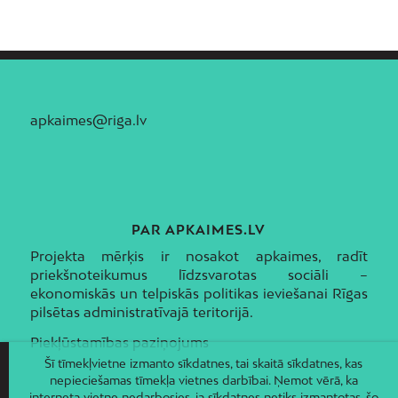
Zolitūde
apkaimes@riga.lv
PAR APKAIMES.LV
Projekta mērķis ir nosakot apkaimes, radīt
priekšnoteikumus līdzsvarotas sociāli –
ekonomiskās un telpiskās politikas ieviešanai Rīgas
pilsētas administratīvajā teritorijā.
Piekļūstamības paziņojums
Šī tīmekļvietne izmanto sīkdatnes, tai skaitā sīkdatnes, kas
nepieciešamas tīmekļa vietnes darbībai. Ņemot vērā, ka
interneta vietne nedarbosies, ja sīkdatnes netiks izmantotas, šo