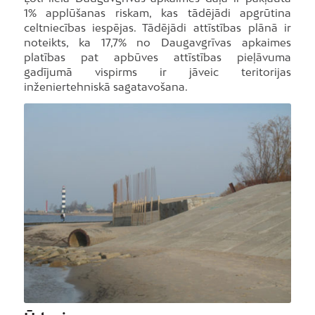
1% applūšanas riskam, kas tādējādi apgrūtina
celtniecības iespējas. Tādējādi attīstības plānā ir
noteikts, ka 17,7% no Daugavgrīvas apkaimes
platības pat apbūves attīstības pieļāvuma
gadījumā vispirms ir jāveic teritorijas
inženiertehniskā sagatavošana.
Foto: A.Ločmanis