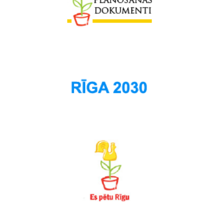
Spilve
Suži
Šampēteris
Šķirotava
Teika
Torņakalns
Trīsciems
Vecāķi
Vecdaugava
Vecmīlgrāvis
Vecpilsēta
Voleri
Zasulauks
Ziepniekkalns