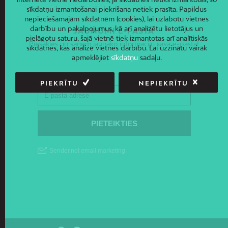
sīkdatņu izmantošanai piekrišana netiek prasīta. Papildus
nepieciešamajām sīkdatnēm (cookies), lai uzlabotu vietnes
darbību un pakalpojumus, kā arī analizētu lietotājus un
JAUNUMI E-PASTĀ
pielāgotu saturu, šajā vietnē tiek izmantotas arī analītiskās
Piesakies un saņem jaunāko informāciju savā e-pastā!
sīkdatnes, kas analizē vietnes darbību. Lai uzzinātu vairāk
apmeklējiet
sīkdatņu
sadaļu.
PIEKRĪTU
NEPIEKRĪTU