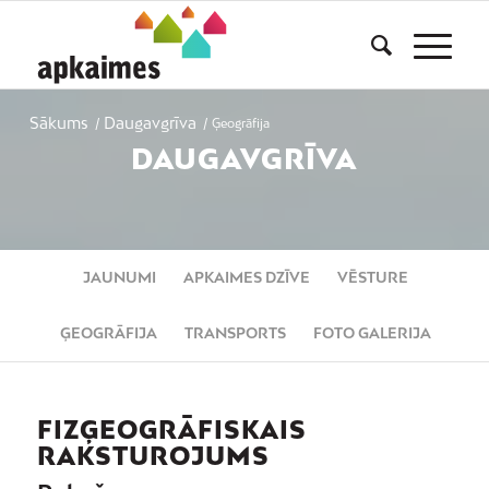
Sākums
Daugavgrīva
/
/
Ģeogrāfija
DAUGAVGRĪVA
JAUNUMI
APKAIMES DZĪVE
VĒSTURE
ĢEOGRĀFIJA
TRANSPORTS
FOTO GALERIJA
FIZĢEOGRĀFISKAIS
RAKSTUROJUMS