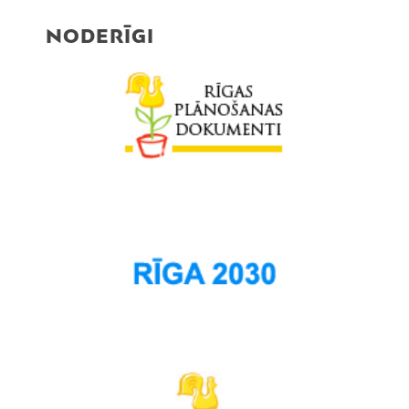
Purvciems
NODERĪGI
Rumbula
Salas
Sarkandaugava
Skanste
Spilve
Suži
Šampēteris
Šķirotava
Teika
Torņakalns
Trīsciems
Vecāķi
Vecdaugava