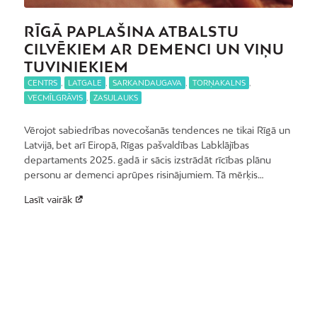
RĪGĀ PAPLAŠINA ATBALSTU
CILVĒKIEM AR DEMENCI UN VIŅU
TUVINIEKIEM
CENTRS
,
LATGALE
,
SARKANDAUGAVA
,
TORŅAKALNS
,
VECMĪLGRĀVIS
,
ZASULAUKS
Vērojot sabiedrības novecošanās tendences ne tikai Rīgā un
Latvijā, bet arī Eiropā, Rīgas pašvaldības Labklājības
departaments 2025. gadā ir sācis izstrādāt rīcības plānu
personu ar demenci aprūpes risinājumiem. Tā mērķis…
Lasīt vairāk