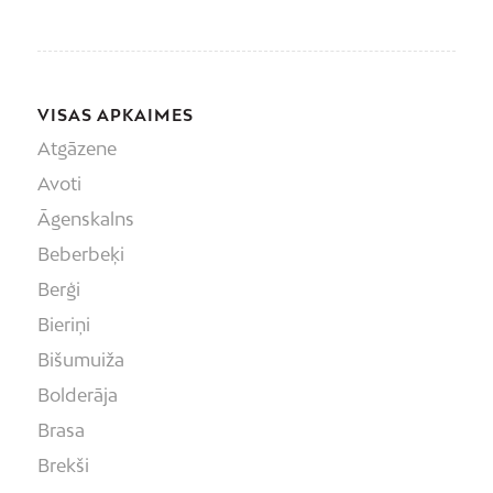
VISAS APKAIMES
Atgāzene
Avoti
Āgenskalns
Beberbeķi
Berģi
Bieriņi
Bišumuiža
Bolderāja
Brasa
Brekši