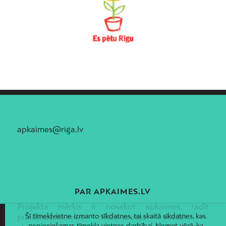
Vecmīlgrāvis
Vecpilsēta
Voleri
Zasulauks
Ziepniekkalns
Zolitūde
apkaimes@riga.lv
PAR APKAIMES.LV
Projekta mērķis ir nosakot apkaimes, radīt
Šī tīmekļvietne izmanto sīkdatnes, tai skaitā sīkdatnes, kas
priekšnoteikumus līdzsvarotas sociāli –
nepieciešamas tīmekļa vietnes darbībai. Ņemot vērā, ka