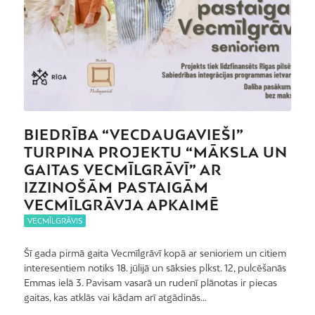
BIEDRĪBA “VECDAUGAVIEŠI”
TURPINA PROJEKTU “MĀKSLA UN
GAITAS VECMĪLGRĀVĪ” AR
IZZINOŠĀM PASTAIGĀM
VECMĪLGRĀVJA APKAIMĒ
VECMĪLGRĀVIS
Šī gada pirmā gaita Vecmīlgrāvī kopā ar senioriem un citiem
interesentiem notiks 18. jūlijā un sāksies plkst. 12, pulcēšanās
Emmas ielā 3. Pavisam vasarā un rudenī plānotas ir piecas
gaitas, kas atklās vai kādam arī atgādinās…