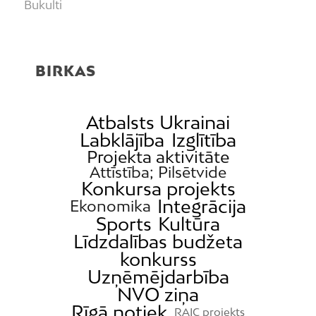
Bukulti
Buļļi
Centrs
BIRKAS
Čiekurkalns
Daugavgrīva
Dārzciems
Atbalsts Ukrainai
Labklājība
Izglītība
Dārziņi
Projekta aktivitāte
Dreiliņi
Attīstība; Pilsētvide
Konkursa projekts
Dzirciems
Integrācija
Ekonomika
Grīziņkalns
Sports
Kultūra
Iļģuciems
Līdzdalības budžeta
Imanta
konkurss
Uzņēmējdarbība
Jaunciems
NVO ziņa
Jugla
Rīgā notiek
RAIC projekts