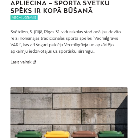
APLIECINA – SPORTA SVĒTKU
SPĒKS IR KOPĀ BŪŠANĀ
VECMĪLGRĀVIS
Svētdien, 5. jūlijā, Rīgas 31. vidusskolas stadionā jau devīto
reizi norisinājās tradicionālās sporta spēles “Vecmīlgrāvis
VAR!”, kas arī šogad pulcēja Vecmīlgrāvja un apkārtējo
apkaimju iedzīvotājus uz sportisku, sirsnīgu…
Lasīt vairāk