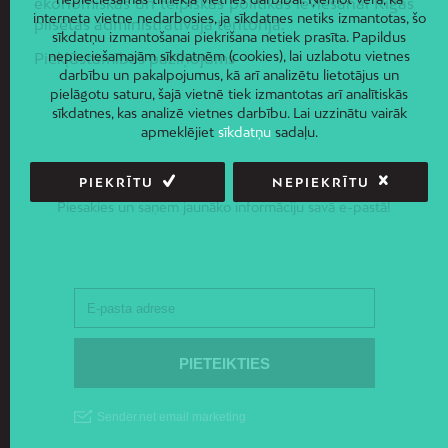
ekonomiskās un telpiskās politikas ieviešanai Rīgas
interneta vietne nedarbosies, ja sīkdatnes netiks izmantotas, šo
pilsētas administratīvajā teritorijā.
sīkdatņu izmantošanai piekrišana netiek prasīta. Papildus
nepieciešamajām sīkdatnēm (cookies), lai uzlabotu vietnes
Piekļūstamības paziņojums
darbību un pakalpojumus, kā arī analizētu lietotājus un
pielāgotu saturu, šajā vietnē tiek izmantotas arī analītiskās
sīkdatnes, kas analizē vietnes darbību. Lai uzzinātu vairāk
apmeklējiet
sīkdatņu
sadaļu.
JAUNUMI E-PASTĀ
PIEKRĪTU
NEPIEKRĪTU
Piesakies un saņem jaunāko informāciju savā e-pastā!