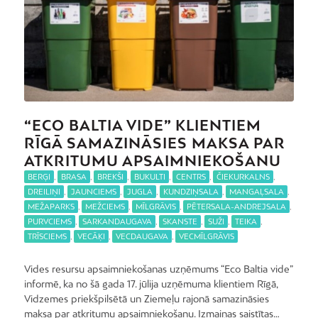
“ECO BALTIA VIDE” KLIENTIEM
RĪGĀ SAMAZINĀSIES MAKSA PAR
ATKRITUMU APSAIMNIEKOŠANU
BERĢI
,
BRASA
,
BREKŠI
,
BUKULTI
,
CENTRS
,
ČIEKURKALNS
,
DREILIŅI
,
JAUNCIEMS
,
JUGLA
,
KUNDZIŅSALA
,
MANGAĻSALA
,
MEŽAPARKS
,
MEŽCIEMS
,
MĪLGRĀVIS
,
PĒTERSALA-ANDREJSALA
,
PURVCIEMS
,
SARKANDAUGAVA
,
SKANSTE
,
SUŽI
,
TEIKA
,
TRĪSCIEMS
,
VECĀĶI
,
VECDAUGAVA
,
VECMĪLGRĀVIS
Vides resursu apsaimniekošanas uzņēmums “Eco Baltia vide”
informē, ka no šā gada 17. jūlija uzņēmuma klientiem Rīgā,
Vidzemes priekšpilsētā un Ziemeļu rajonā samazināsies
maksa par atkritumu apsaimniekošanu. Izmaiņas saistītas…