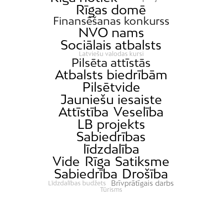
Katlakalns
Rīgas domē
Kleisti
Finansēšanas konkurss
NVO nams
Kundziņsala
Sociālais atbalsts
Ķengarags
Latviešu valodas kursi
Pilsēta attīstās
Ķīpsala
Atbalsts biedrībām
Mangaļsala
Pilsētvide
Jauniešu iesaiste
Latgale
Attīstība
Veselība
Mežaparks
LB projekts
Mežciems
Sabiedrības
Mīlgrāvis
līdzdalība
Vide
Rīga
Satiksme
Mūkupurvs
Sabiedrība
Drošība
Pētersala-Andrejsala
Brīvprātīgais darbs
Līdzdalības budžets
Tūrisms
Pleskodāle
Pļavnieki