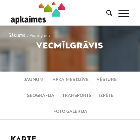
Sākums
/
Vecmīlgrāvis
VECMĪLGRĀVIS
JAUNUMI
APKAIMES DZĪVE
VĒSTURE
ĢEOGRĀFIJA
TRANSPORTS
IZPĒTE
FOTO GALERIJA
KARTE