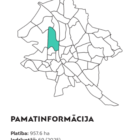
PAMATINFORMĀCIJA
Platība:
957.6 ha
Iedzīvotāji:
69 (2025)