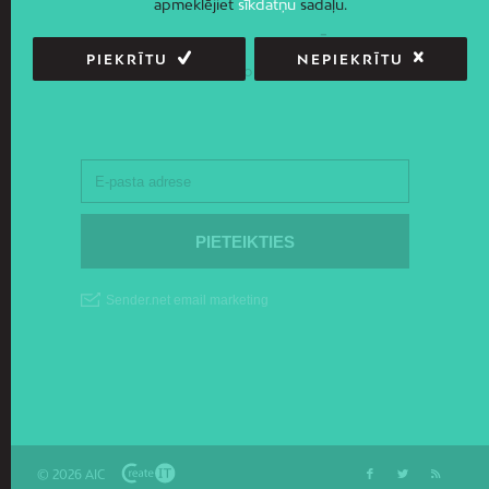
apmeklējiet
sīkdatņu
sadaļu.
JAUNUMI E-PASTĀ
PIEKRĪTU
NEPIEKRĪTU
Piesakies un saņem jaunāko informāciju savā e-pastā!
© 2026 AIC