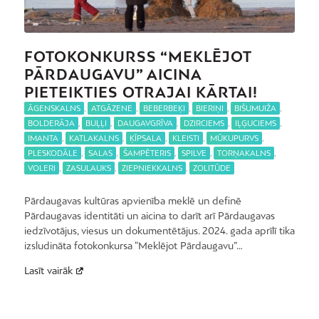
FOTOKONKURSS “MEKLĒJOT
PĀRDAUGAVU” AICINA
PIETEIKTIES OTRAJAI KĀRTAI!
ĀGENSKALNS
,
ATGĀZENE
,
BEBERBEĶI
,
BIERIŅI
,
BIŠUMUIŽA
,
BOLDERĀJA
,
BUĻĻI
,
DAUGAVGRĪVA
,
DZIRCIEMS
,
IĻĢUCIEMS
,
IMANTA
,
KATLAKALNS
,
ĶĪPSALA
,
KLEISTI
,
MŪKUPURVS
,
PLESKODĀLE
,
SALAS
,
ŠAMPĒTERIS
,
SPILVE
,
TORŅAKALNS
,
VOLERI
,
ZASULAUKS
,
ZIEPNIEKKALNS
,
ZOLITŪDE
Pārdaugavas kultūras apvienība meklē un definē
Pārdaugavas identitāti un aicina to darīt arī Pārdaugavas
iedzīvotājus, viesus un dokumentētājus. 2024. gada aprīlī tika
izsludināta fotokonkursa “Meklējot Pārdaugavu”…
Lasīt vairāk