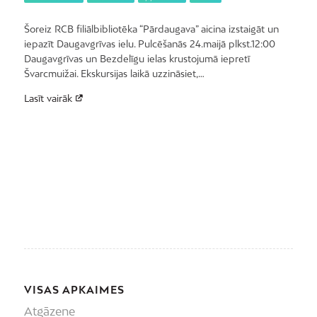
Šoreiz RCB filiālbibliotēka “Pārdaugava” aicina izstaigāt un
iepazīt Daugavgrīvas ielu. Pulcēšanās 24.maijā plkst.12:00
Daugavgrīvas un Bezdelīgu ielas krustojumā iepretī
Švarcmuižai. Ekskursijas laikā uzzināsiet,…
Lasīt vairāk
VISAS APKAIMES
Atgāzene