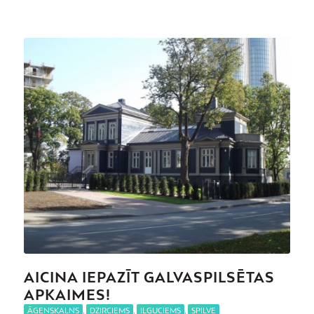
AICINA IEPAZĪT GALVASPILSĒTAS
APKAIMES!
ĀGENSKALNS
,
DZIRCIEMS
,
IĻĢUCIEMS
,
SPILVE