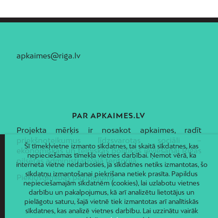
Zolitūde
apkaimes@riga.lv
PAR APKAIMES.LV
Projekta mērķis ir nosakot apkaimes, radīt
priekšnoteikumus līdzsvarotas sociāli –
Šī tīmekļvietne izmanto sīkdatnes, tai skaitā sīkdatnes, kas
ekonomiskās un telpiskās politikas ieviešanai Rīgas
nepieciešamas tīmekļa vietnes darbībai. Ņemot vērā, ka
pilsētas administratīvajā teritorijā.
interneta vietne nedarbosies, ja sīkdatnes netiks izmantotas, šo
sīkdatņu izmantošanai piekrišana netiek prasīta. Papildus
Piekļūstamības paziņojums
nepieciešamajām sīkdatnēm (cookies), lai uzlabotu vietnes
darbību un pakalpojumus, kā arī analizētu lietotājus un
pielāgotu saturu, šajā vietnē tiek izmantotas arī analītiskās
sīkdatnes, kas analizē vietnes darbību. Lai uzzinātu vairāk