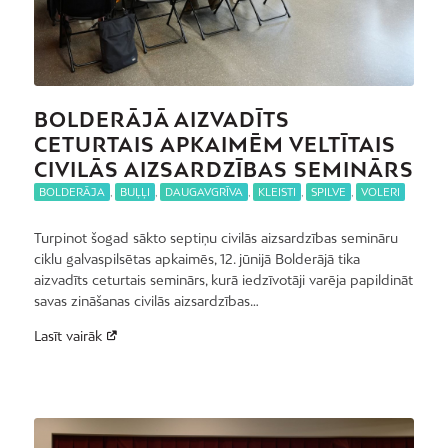
BOLDERĀJĀ AIZVADĪTS
CETURTAIS APKAIMĒM VELTĪTAIS
CIVILĀS AIZSARDZĪBAS SEMINĀRS
BOLDERĀJA
,
BUĻĻI
,
DAUGAVGRĪVA
,
KLEISTI
,
SPILVE
,
VOLERI
Turpinot šogad sākto septiņu civilās aizsardzības semināru
ciklu galvaspilsētas apkaimēs, 12. jūnijā Bolderājā tika
aizvadīts ceturtais seminārs, kurā iedzīvotāji varēja papildināt
savas zināšanas civilās aizsardzības…
Lasīt vairāk