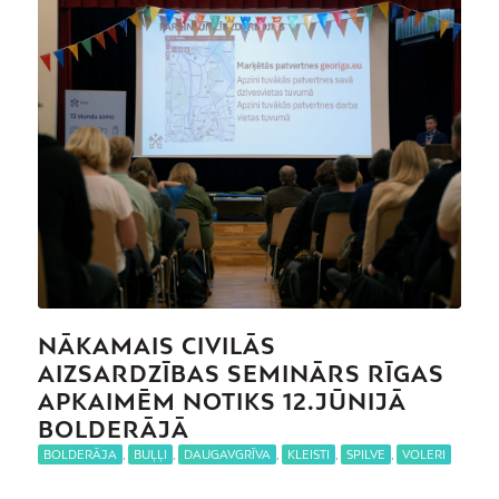
NĀKAMAIS CIVILĀS
AIZSARDZĪBAS SEMINĀRS RĪGAS
APKAIMĒM NOTIKS 12.JŪNIJĀ
BOLDERĀJĀ
BOLDERĀJA
,
BUĻĻI
,
DAUGAVGRĪVA
,
KLEISTI
,
SPILVE
,
VOLERI