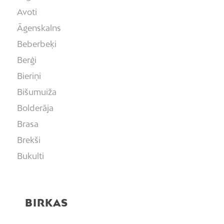
Avoti
Āgenskalns
Beberbeķi
Berģi
Bieriņi
Bišumuiža
Bolderāja
Brasa
Brekši
Bukulti
Buļļi
Centrs
BIRKAS
Čiekurkalns
Daugavgrīva