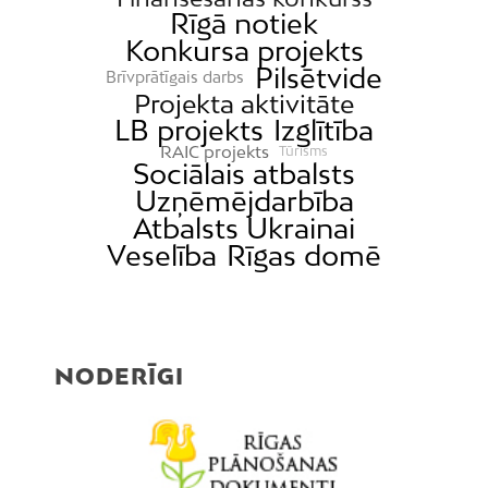
Rīgā notiek
Mangaļsala
Konkursa projekts
Latgale
Pilsētvide
Brīvprātīgais darbs
Mežaparks
Projekta aktivitāte
LB projekts
Izglītība
Mežciems
RAIC projekts
Tūrisms
Mīlgrāvis
Sociālais atbalsts
Uzņēmējdarbība
Mūkupurvs
Atbalsts Ukrainai
Pētersala-Andrejsala
Veselība
Rīgas domē
Pleskodāle
Pļavnieki
Purvciems
NODERĪGI
Rumbula
Salas
Sarkandaugava
Skanste