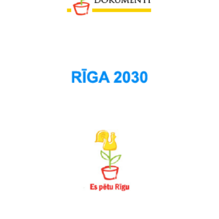
Spilve
Suži
Šampēteris
Šķirotava
Teika
Torņakalns
Trīsciems
Vecāķi
Vecdaugava
Vecmīlgrāvis
Vecpilsēta
Voleri
Zasulauks
Ziepniekkalns