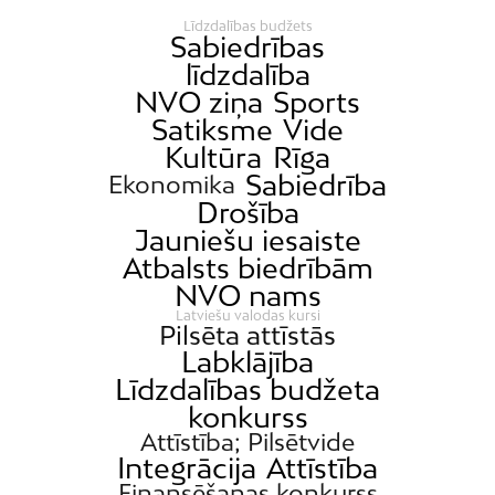
Dārzciems
Līdzdalības budžets
Sabiedrības
Dārziņi
līdzdalība
NVO ziņa
Sports
Dreiliņi
Satiksme
Vide
Dzirciems
Kultūra
Rīga
Grīziņkalns
Sabiedrība
Ekonomika
Iļģuciems
Drošība
Jauniešu iesaiste
Imanta
Atbalsts biedrībām
Jaunciems
NVO nams
Jugla
Latviešu valodas kursi
Pilsēta attīstās
Katlakalns
Labklājība
Kleisti
Līdzdalības budžeta
konkurss
Kundziņsala
Attīstība; Pilsētvide
Ķengarags
Integrācija
Attīstība
Ķīpsala
Finansēšanas konkurss