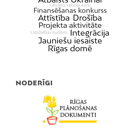
Mežaparks
Latviešu valodas kursi
Finansēšanas konkurss
Mežciems
Attīstība
Drošība
Mīlgrāvis
Projekta aktivitāte
Integrācija
Mūkupurvs
Līdzdalības budžets
Jauniešu iesaiste
Pētersala-Andrejsala
Rīgas domē
Pleskodāle
Pļavnieki
Purvciems
Rumbula
NODERĪGI
Salas
Sarkandaugava
Skanste
Spilve
Suži