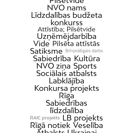
Pilsētvide
Dreiliņi
NVO nams
Dzirciems
Līdzdalības budžeta
Grīziņkalns
konkurss
Attīstība; Pilsētvide
Iļģuciems
Uzņēmējdarbība
Imanta
Vide
Pilsēta attīstās
Jaunciems
Satiksme
Brīvprātīgais darbs
Sabiedrība
Kultūra
Jugla
NVO ziņa
Sports
Katlakalns
Sociālais atbalsts
Kleisti
Labklājība
Konkursa projekts
Kundziņsala
Rīga
Ķengarags
Sabiedrības
Ķīpsala
līdzdalība
Mangaļsala
LB projekts
RAIC projekts
Rīgā notiek
Veselība
Latgale
Atbalsts Ukrainai