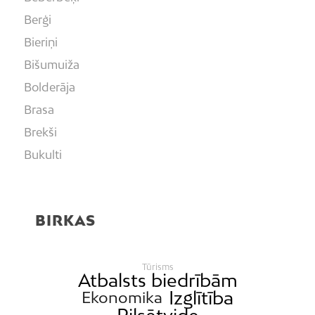
Berģi
Bieriņi
Bišumuiža
Bolderāja
Brasa
Brekši
Bukulti
Buļļi
Centrs
BIRKAS
Čiekurkalns
Daugavgrīva
Tūrisms
Dārzciems
Atbalsts biedrībām
Izglītība
Dārziņi
Ekonomika