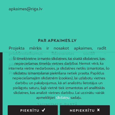
apkaimes@riga.lv
PAR APKAIMES.LV
Projekta mērķis ir nosakot apkaimes, radīt
priekšnoteikumus līdzsvarotas sociāli –
Šī tīmekļvietne izmanto sīkdatnes, tai skaitā sīkdatnes, kas
ekonomiskās un telpiskās politikas ieviešanai Rīgas
nepieciešamas tīmekļa vietnes darbībai. Ņemot vērā, ka
pilsētas administratīvajā teritorijā.
interneta vietne nedarbosies, ja sīkdatnes netiks izmantotas, šo
Piekļūstamības paziņojums
sīkdatņu izmantošanai piekrišana netiek prasīta. Papildus
nepieciešamajām sīkdatnēm (cookies), lai uzlabotu vietnes
darbību un pakalpojumus, kā arī analizētu lietotājus un
pielāgotu saturu, šajā vietnē tiek izmantotas arī analītiskās
sīkdatnes, kas analizē vietnes darbību. Lai uzzinātu vairāk
apmeklējiet
sīkdatņu
sadaļu.
JAUNUMI E-PASTĀ
PIEKRĪTU
NEPIEKRĪTU
Piesakies un saņem jaunāko informāciju savā e-pastā!