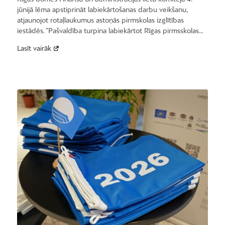
jūnijā lēma apstiprināt labiekārtošanas darbu veikšanu,
atjaunojot rotaļlaukumus astoņās pirmskolas izglītības
iestādēs. “Pašvaldība turpina labiekārtot Rīgas pirmsskolas…
Lasīt vairāk