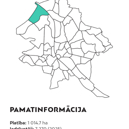
PAMATINFORMĀCIJA
Platība:
1 014.7 ha
Iedzīvotāji:
7 270 (2025)