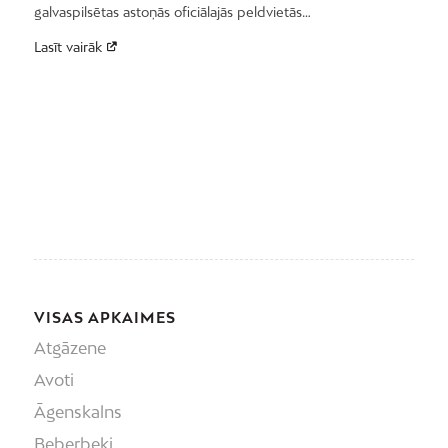
galvaspilsētas astoņās oficiālajās peldvietās…
Lasīt vairāk
VISAS APKAIMES
Atgāzene
Avoti
Āgenskalns
Beberbeķi