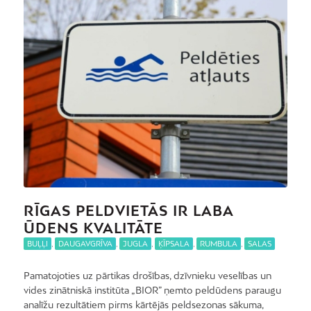
RĪGAS PELDVIETĀS IR LABA
ŪDENS KVALITĀTE
BUĻĻI
,
DAUGAVGRĪVA
,
JUGLA
,
ĶĪPSALA
,
RUMBULA
,
SALAS
Pamatojoties uz pārtikas drošības, dzīvnieku veselības un
vides zinātniskā institūta „BIOR” ņemto peldūdens paraugu
analīžu rezultātiem pirms kārtējās peldsezonas sākuma,