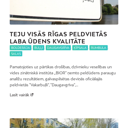
TEJU VISĀS RĪGAS PELDVIETĀS
LABA ŪDENS KVALITĀTE
BOLDERĀJA
,
BUĻĻI
,
DAUGAVGRĪVA
,
ĶĪPSALA
,
RUMBULA
,
SALAS
Pamatojoties uz pārtikas drošības, dzīvnieku veselības un
vides zinātniskā institūta „BIOR” ņemto peldūdens paraugu
analīžu rezultātiem, galvaspilsētas deviņās oficiālajās
peldvietās “Vakarbuļli”, “Daugavgrīva”,…
Lasīt vairāk