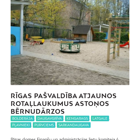
RĪGAS PAŠVALDĪBA ATJAUNOS
ROTAĻLAUKUMUS ASTOŅOS
BĒRNUDĀRZOS
BOLDERĀJA
,
DAUGAVGRĪVA
,
ĶENGARAGS
,
LATGALE
,
PĻAVNIEKI
,
PURVCIEMS
,
SARKANDAUGAVA
Rīgas domes Finanšu un administrācijas lietu komiteja 4.