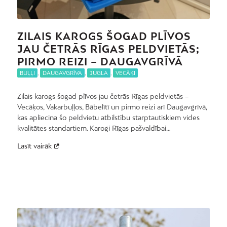
ZILAIS KAROGS ŠOGAD PLĪVOS
JAU ČETRĀS RĪGAS PELDVIETĀS;
PIRMO REIZI – DAUGAVGRĪVĀ
BUĻĻI
,
DAUGAVGRĪVA
,
JUGLA
,
VECĀĶI
Zilais karogs šogad plīvos jau četrās Rīgas peldvietās –
Vecāķos, Vakarbuļļos, Bābelītī un pirmo reizi arī Daugavgrīvā,
kas apliecina šo peldvietu atbilstību starptautiskiem vides
kvalitātes standartiem. Karogi Rīgas pašvaldībai…
Lasīt vairāk