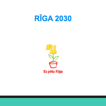
Šampēteris
Šķirotava
Teika
Torņakalns
Trīsciems
Vecāķi
Vecdaugava
Vecmīlgrāvis
Vecpilsēta
Voleri
Zasulauks
Ziepniekkalns
Zolitūde