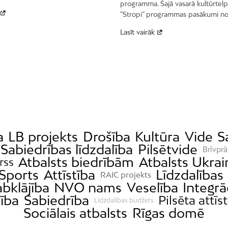
programma. Šajā vasarā kultūrtel
“Stropi” programmas pasākumi no
Lasīt vairāk
a
LB projekts
Drošība
Kultūra
Vide
S
Sabiedrības līdzdalība
Pilsētvide
Brīvprā
Atbalsts biedrībām
Atbalsts Ukrai
rss
Sports
Attīstība
Līdzdalības
RAIC projekts
abklājība
NVO nams
Veselība
Integrā
ība
Sabiedrība
Pilsēta attīs
Līdzdalības budžets
Sociālais atbalsts
Rīgas domē