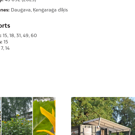
nes:
Daugava, Ķengaraga dīķis
orts
:
15, 18, 31, 49, 60
s:
15
7, 14