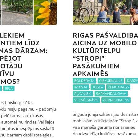
LĒKIEM
RĪGAS PAŠVALDĪB
INTIEM LĪDZ
AICINA UZ MOBILO
NAS DĀRZAM:
KULTŪRTELPU
SPĒJOT
“STROPI”
VOTĀJU
PASĀKUMIEM
TĪVU
APKAIMĒS
LMOS?
BOLDERĀJA
,
ČIEKURKALNS
,
DĀRZI
IMANTA
,
JUGLA
,
ĶENGARAGS
,
S
,
RĪGA
PĻAVNIEKI
,
SARKANDAUGAVA
,
VECMĪLGRĀVIS
,
ZIEPNIEKKALNS
s tipisku pilsētas
kļu māju pagalmu - padomju
Šī gada jūnijā sāksies jau desmitā
ta pelēkums, sabrukušas
mobilajām kultūrtelpām “Stropi”, 
automašīnu rindas. Vai šajos
visa mēneša garumā norisināsies
birintos ir iespējams saskatīt
daudzveidīga kultūras pasākumu
Jūsu bērnam droši rotaļāties…