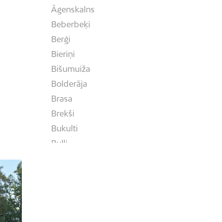
Āgenskalns
Beberbeķi
Berģi
Bieriņi
Bišumuiža
Bolderāja
Brasa
Brekši
Bukulti
Buļļi
Centrs
Čiekurkalns
Daugavgrīva
Dārzciems
Dārziņi