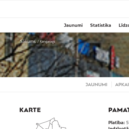
Jaunumi
Statistika
Līdz
Sākums
/
Ķengarags
JAUNUMI
APKAI
KARTE
PAMA
Platība:
5
Iedzīvotāj