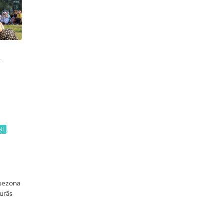
Dreiliņi
Dzirciems
Grīziņkalns
Iļģuciems
A
Imanta
Jaunciems
Jugla
Katlakalns
Kleisti
ŅI
,
Kundziņsala
Ķengarags
Ķīpsala
 sezona
Mangaļsala
kurās
Latgale