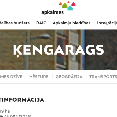
dalības budžets
RAIC
Apkaimju biedrības
Integrācij
ĶENGARAGS
MES DZĪVE
VĒSTURE
ĢEOGRĀFIJA
TRANSPORT
TINFORMĀCIJA
19 ha
i:
43 092 (2025)