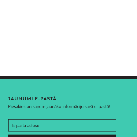
Šķirotava
Teika
Torņakalns
Trīsciems
Vecāķi
Vecdaugava
Vecmīlgrāvis
Vecpilsēta
Voleri
Zasulauks
Ziepniekkalns
JAUNUMI E-PASTĀ
Zolitūde
Piesakies un saņem jaunāko informāciju savā e-pastā!