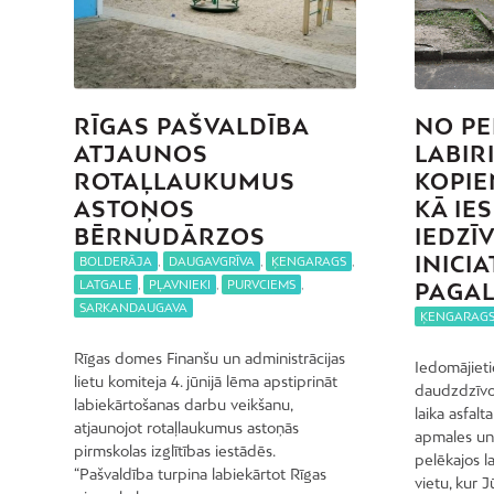
RĪGAS PAŠVALDĪBA
NO PE
ATJAUNOS
LABIR
ROTAĻLAUKUMUS
KOPIE
ASTOŅOS
KĀ IE
BĒRNUDĀRZOS
IEDZĪ
INICIA
BOLDERĀJA
,
DAUGAVGRĪVA
,
ĶENGARAGS
,
LATGALE
,
PĻAVNIEKI
,
PURVCIEMS
,
PAGA
SARKANDAUGAVA
ĶENGARAG
Rīgas domes Finanšu un administrācijas
Iedomājietie
lietu komiteja 4. jūnijā lēma apstiprināt
daudzdzīvo
labiekārtošanas darbu veikšanu,
laika asfal
atjaunojot rotaļlaukumus astoņās
apmales un 
pirmskolas izglītības iestādēs.
pelēkajos la
“Pašvaldība turpina labiekārtot Rīgas
vietu, kur 