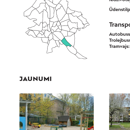
Ūdenstilp
Transp
Autobuss
Trolejbus
Tramvajs:
JAUNUMI