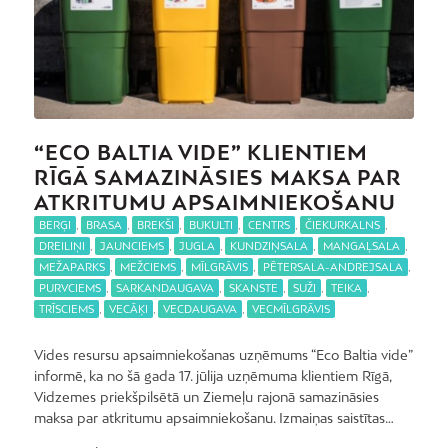
“ECO BALTIA VIDE” KLIENTIEM
RĪGĀ SAMAZINĀSIES MAKSA PAR
ATKRITUMU APSAIMNIEKOŠANU
BERĢI
,
BRASA
,
BREKŠI
,
BUKULTI
,
CENTRS
,
ČIEKURKALNS
,
DREILIŅI
,
JAUNCIEMS
,
JUGLA
,
KUNDZIŅSALA
,
MANGAĻSALA
,
MEŽAPARKS
,
MEŽCIEMS
,
MĪLGRĀVIS
,
PĒTERSALA-ANDREJSALA
,
PURVCIEMS
,
SARKANDAUGAVA
,
SKANSTE
,
SUŽI
,
TEIKA
,
TRĪSCIEMS
,
VECĀĶI
,
VECDAUGAVA
,
VECMĪLGRĀVIS
Vides resursu apsaimniekošanas uzņēmums “Eco Baltia vide”
informē, ka no šā gada 17. jūlija uzņēmuma klientiem Rīgā,
Vidzemes priekšpilsētā un Ziemeļu rajonā samazināsies
maksa par atkritumu apsaimniekošanu. Izmaiņas saistītas…