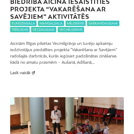
BIEDRĪBA AICINA IESAISTĪTIES
PROJEKTA “VAKARĒŠANA AR
SAVĒJIEM” AKTIVITĀTĒS
KUNDZIŅSALA
,
MANGAĻSALA
,
MĪLGRĀVIS
,
SARKANDAUGAVA
,
TRĪSCIEMS
,
VECDAUGAVA
,
VECMĪLGRĀVIS
Aicinām Rīgas pilsētas Vecmilgrāvja un tuvējo apkaimju
iedzīvotājus piedalīties projekta “Vakarēšana ar Savējiem”
radošajās darbnīcās, kurās iegūsiet padziļinātas zināšanas
kādā no amatu prasmēm – Aušanā, Adīšanā,…
Lasīt vairāk