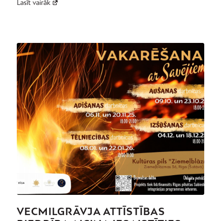
Lasīt vairāk
VECMILGRĀVJA ATTĪSTĪBAS