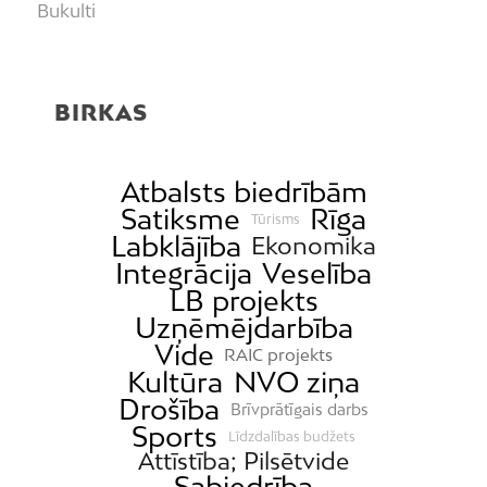
Bukulti
Buļļi
Centrs
BIRKAS
Čiekurkalns
Daugavgrīva
Dārzciems
Atbalsts biedrībām
Satiksme
Rīga
Dārziņi
Tūrisms
Labklājība
Ekonomika
Dreiliņi
Integrācija
Veselība
Dzirciems
LB projekts
Uzņēmējdarbība
Grīziņkalns
Vide
RAIC projekts
Iļģuciems
Kultūra
NVO ziņa
Imanta
Drošība
Brīvprātīgais darbs
Jaunciems
Sports
Līdzdalības budžets
Attīstība; Pilsētvide
Jugla
Sabiedrība