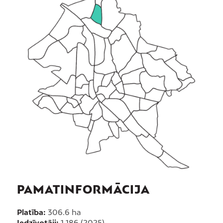
PAMATINFORMĀCIJA
Platība:
306.6 ha
Iedzīvotāji:
1 186 (2025)