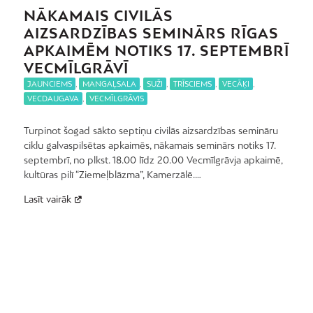
NĀKAMAIS CIVILĀS
AIZSARDZĪBAS SEMINĀRS RĪGAS
APKAIMĒM NOTIKS 17. SEPTEMBRĪ
VECMĪLGRĀVĪ
JAUNCIEMS
,
MANGAĻSALA
,
SUŽI
,
TRĪSCIEMS
,
VECĀĶI
,
VECDAUGAVA
,
VECMĪLGRĀVIS
Turpinot šogad sākto septiņu civilās aizsardzības semināru
ciklu galvaspilsētas apkaimēs, nākamais seminārs notiks 17.
septembrī, no plkst. 18.00 līdz 20.00 Vecmīlgrāvja apkaimē,
kultūras pilī “Ziemeļblāzma”, Kamerzālē.…
Lasīt vairāk