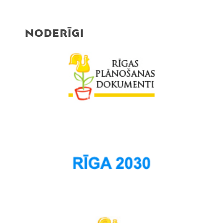
Purvciems
Rumbula
NODERĪGI
Salas
Sarkandaugava
Skanste
Spilve
Suži
Šampēteris
Šķirotava
Teika
Torņakalns
Trīsciems
Vecāķi
Vecdaugava