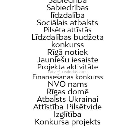
Katlakalns
Sabiedrības
Kleisti
līdzdalība
Sociālais atbalsts
Kundziņsala
Pilsēta attīstās
Ķengarags
Līdzdalības budžeta
Ķīpsala
konkurss
Rīgā notiek
Mangaļsala
Jauniešu iesaiste
Latgale
Projekta aktivitāte
Mežaparks
Latviešu valodas kursi
Finansēšanas konkurss
Mežciems
NVO nams
Mīlgrāvis
Rīgas domē
Atbalsts Ukrainai
Mūkupurvs
Attīstība
Pilsētvide
Pētersala-Andrejsala
Izglītība
Pleskodāle
Konkursa projekts
Pļavnieki