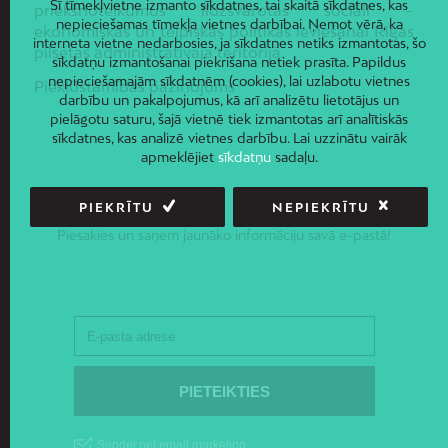
Šī tīmekļvietne izmanto sīkdatnes, tai skaitā sīkdatnes, kas
priekšnoteikumus līdzsvarotas sociāli –
nepieciešamas tīmekļa vietnes darbībai. Ņemot vērā, ka
ekonomiskās un telpiskās politikas ieviešanai Rīgas
interneta vietne nedarbosies, ja sīkdatnes netiks izmantotas, šo
pilsētas administratīvajā teritorijā.
sīkdatņu izmantošanai piekrišana netiek prasīta. Papildus
nepieciešamajām sīkdatnēm (cookies), lai uzlabotu vietnes
Piekļūstamības paziņojums
darbību un pakalpojumus, kā arī analizētu lietotājus un
pielāgotu saturu, šajā vietnē tiek izmantotas arī analītiskās
sīkdatnes, kas analizē vietnes darbību. Lai uzzinātu vairāk
apmeklējiet
sīkdatņu
sadaļu.
PIEKRĪTU
NEPIEKRĪTU
JAUNUMI E-PASTĀ
Piesakies un saņem jaunāko informāciju savā e-pastā!