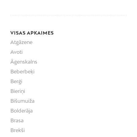
VISAS APKAIMES
Atgāzene
Avoti
Āgenskalns
Beberbeķi
Berģi
Bieriņi
Bišumuiža
Bolderāja
Brasa
Brekši