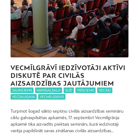
VECMĪLGRĀVĪ IEDZĪVOTĀJI AKTĪVI
DISKUTĒ PAR CIVILĀS
AIZSARDZĪBAS JAUTĀJUMIEM
JAUNCIEMS
,
MANGAĻSALA
,
SUŽI
,
TRĪSCIEMS
,
VECĀĶI
,
VECDAUGAVA
,
VECMĪLGRĀVIS
Turpinot šogad sākto septiņu civilās aizsardzības semināru
ciklu galvaspilsētas apkaimēs, 17. septembrī Vecmīlgrāvja
apkaimē tika aizvadīts piektais seminārs, kurā iedzīvotāji
varēja papildināt savas zināšanas civilās aizsardzības…