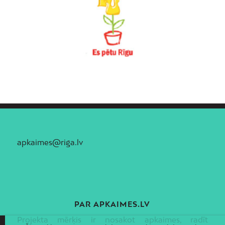
Vecmīlgrāvis
Vecpilsēta
Voleri
Zasulauks
Ziepniekkalns
Zolitūde
apkaimes@riga.lv
PAR APKAIMES.LV
Projekta mērķis ir nosakot apkaimes, radīt