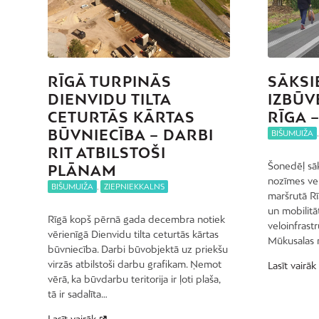
RĪGĀ TURPINĀS
SĀKSI
DIENVIDU TILTA
IZBŪV
CETURTĀS KĀRTAS
RĪGA 
BŪVNIECĪBA – DARBI
BIŠUMUIŽA
RIT ATBILSTOŠI
Šonedēļ sāk
PLĀNAM
nozīmes vel
BIŠUMUIŽA
,
ZIEPNIEKKALNS
maršrutā Rī
un mobilit
Rīgā kopš pērnā gada decembra notiek
veloinfrast
vērienīgā Dienvidu tilta ceturtās kārtas
Mūkusalas r
būvniecība. Darbi būvobjektā uz priekšu
virzās atbilstoši darbu grafikam. Ņemot
Lasīt vairāk
vērā, ka būvdarbu teritorija ir ļoti plaša,
tā ir sadalīta…