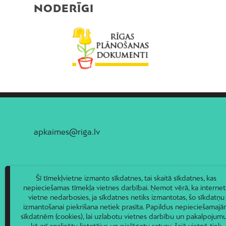
NODERĪGI
apkaimes@riga.lv
Šī tīmekļvietne izmanto sīkdatnes, tai skaitā sīkdatnes, kas
nepieciešamas tīmekļa vietnes darbībai. Ņemot vērā, ka internet
vietne nedarbosies, ja sīkdatnes netiks izmantotas, šo sīkdatņu
izmantošanai piekrišana netiek prasīta. Papildus nepieciešamaj
sīkdatnēm (cookies), lai uzlabotu vietnes darbību un pakalpojumu
kā arī analizētu lietotājus un pielāgotu saturu, šajā vietnē tiek