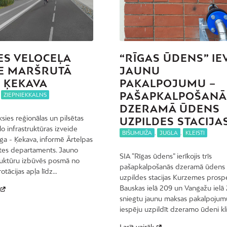
ES VELOCEĻA
“RĪGAS ŪDENS” IE
E MARŠRUTĀ
JAUNU
– ĶEKAVA
PAKALPOJUMU –
PAŠAPKALPOŠANĀ
,
ZIEPNIEKKALNS
DZERAMĀ ŪDENS
sies reģionālas un pilsētas
UZPILDES STACIJA
o infrastruktūras izveide
BIŠUMUIŽA
,
JUGLA
,
KLEISTI
ga - Ķekava, informē Ārtelpas
ātes departaments. Jauno
SIA “Rīgas ūdens” ierīkojis trīs
ruktūru izbūvēs posmā no
pašapkalpošanās dzeramā ūdens
otācijas apļa līdz…
uzpildes stacijas Kurzemes prospe
Bauskas ielā 209 un Vangažu ielā 2
sniegtu jaunu maksas pakalpojum
iespēju uzpildīt dzeramo ūdeni kl