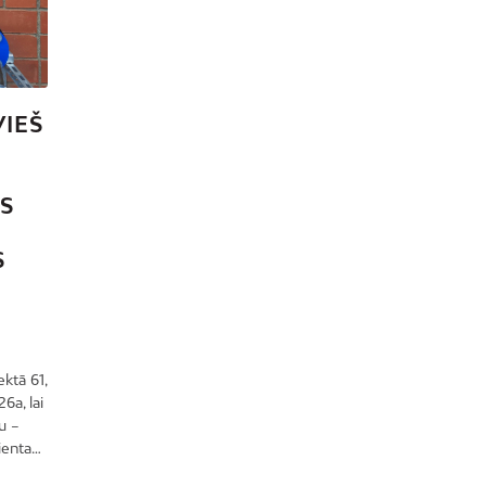
Dreiliņi
Dzirciems
Grīziņkalns
VIEŠ
Iļģuciems
Imanta
Jaunciems
S
Jugla
S
Katlakalns
Kleisti
Kundziņsala
Ķengarags
ktā 61,
Ķīpsala
6a, lai
Mangaļsala
u –
ienta…
Latgale