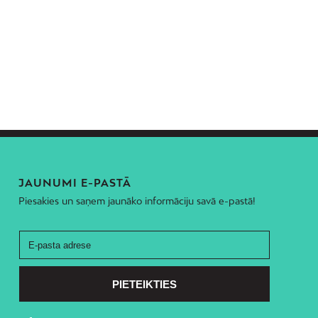
Šķirotava
Teika
Torņakalns
Trīsciems
Vecāķi
Vecdaugava
Vecmīlgrāvis
Vecpilsēta
Voleri
JAUNUMI E-PASTĀ
Zasulauks
Piesakies un saņem jaunāko informāciju savā e-pastā!
Ziepniekkalns
Zolitūde