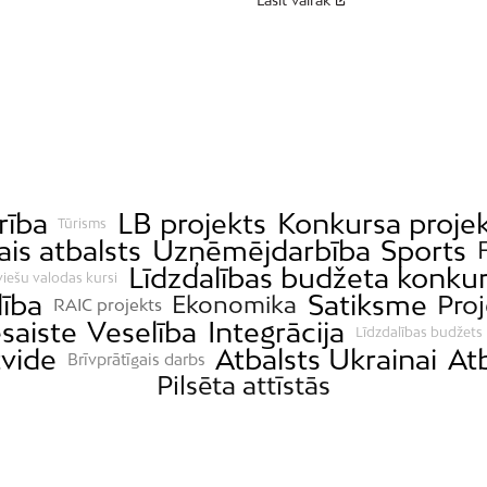
Lasīt vairāk
rība
LB projekts
Konkursa projek
Tūrisms
ais atbalsts
Uzņēmējdarbība
Sports
Līdzdalības budžeta konku
viešu valodas kursi
lība
Satiksme
Proj
Ekonomika
RAIC projekts
saiste
Veselība
Integrācija
Līdzdalības budžets
tvide
Atbalsts Ukrainai
At
Brīvprātīgais darbs
Pilsēta attīstās