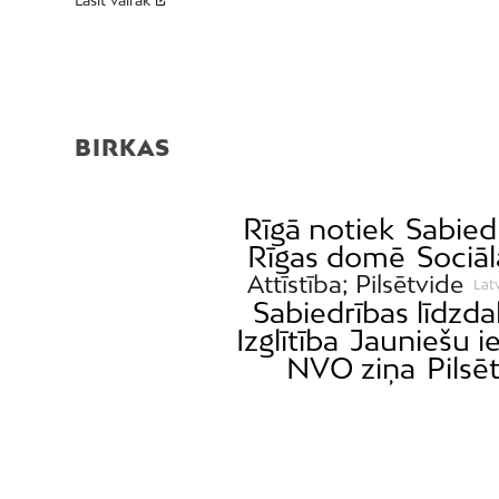
Lasīt vairāk
BIRKAS
Rīgā notiek
Sabied
Rīgas domē
Sociāl
Attīstība; Pilsētvide
Lat
Sabiedrības līdzda
Izglītība
Jauniešu ie
NVO ziņa
Pilsē