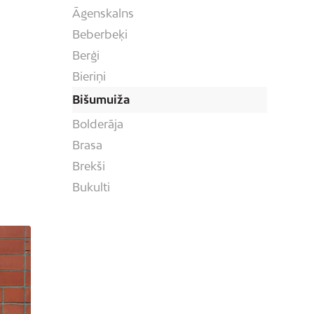
Āgenskalns
Beberbeķi
Berģi
Bieriņi
Bišumuiža
Bolderāja
Brasa
Brekši
Bukulti
Buļļi
Centrs
Čiekurkalns
Daugavgrīva
Dārzciems
Dārziņi