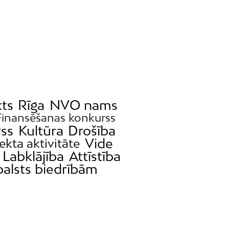
Mežaparks
Mežciems
Mīlgrāvis
Mūkupurvs
Pētersala-Andrejsala
Pleskodāle
Pļavnieki
ts
Rīga
NVO nams
Purvciems
Finansēšanas konkurss
Rumbula
rss
Kultūra
Drošība
Salas
Vide
ekta aktivitāte
Sarkandaugava
Labklājība
Attīstība
balsts biedrībām
Skanste
Spilve
Suži
Šampēteris