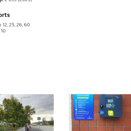
orts
:
12, 23, 26, 60
10