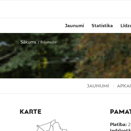
Jaunumi
Statistika
Līdz
Sākums
/
Bišumuiža
JAUNUMI
APKAI
KARTE
PAMA
Platība:
2
Iedzīvotāj