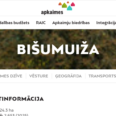
dalības budžets
RAIC
Apkaimju biedrības
Integrācij
BIŠUMUIŽA
MES DZĪVE
VĒSTURE
ĢEOGRĀFIJA
TRANSPORT
TINFORMĀCIJA
24.3 ha
i:
2 653 (2025)