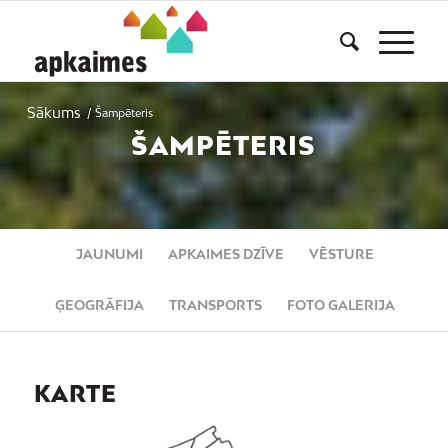
Sākums
/
Šampēteris
ŠAMPĒTERIS
JAUNUMI
APKAIMES DZĪVE
VĒSTURE
ĢEOGRĀFIJA
TRANSPORTS
FOTO GALERIJA
KARTE