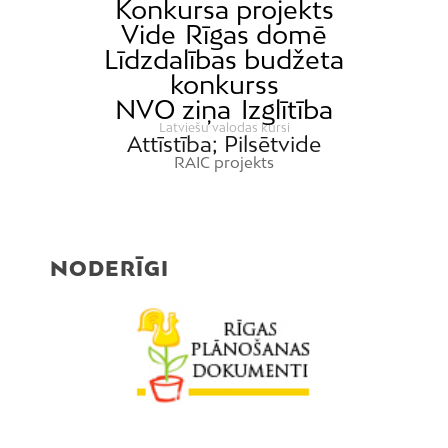
Konkursa projekts
Mežaparks
Vide
Rīgas domē
Līdzdalības budžeta
Mežciems
konkurss
Mīlgrāvis
NVO ziņa
Izglītība
Mūkupurvs
Latviešu valodas kursi
Attīstība; Pilsētvide
Pētersala-Andrejsala
RAIC projekts
Pleskodāle
Pļavnieki
Purvciems
NODERĪGI
Rumbula
Salas
Sarkandaugava
Skanste
Spilve
Suži