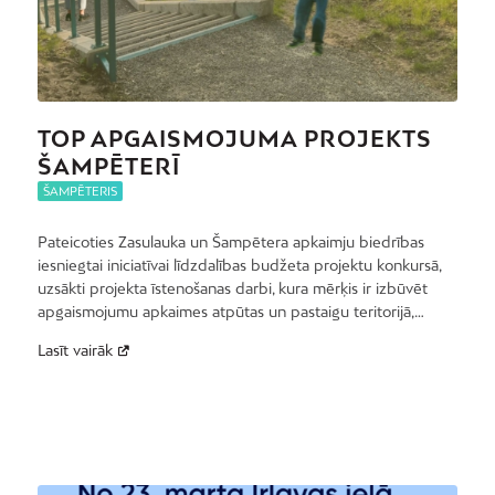
TOP APGAISMOJUMA PROJEKTS
ŠAMPĒTERĪ
ŠAMPĒTERIS
Pateicoties Zasulauka un Šampētera apkaimju biedrības
iesniegtai iniciatīvai līdzdalības budžeta projektu konkursā,
uzsākti projekta īstenošanas darbi, kura mērķis ir izbūvēt
apgaismojumu apkaimes atpūtas un pastaigu teritorijā,…
Lasīt vairāk