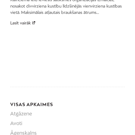
nosakot divvirziena kustību līdzšinējās vienvirziena kustības
vietā. Maksimālais atļautais braukšanas ātrums…
Lasīt vairāk
VISAS APKAIMES
Atgāzene
Avoti
Āgenskalns