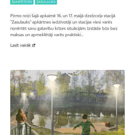
ŠAMPĒTERIS
,
ZASULAUKS
Pirmo reizi šajā apkaimē 16. un 17. maijā dzelzceļa stacijā
“Zasulauks” apkārtnes iedzīvotāji un stacijas viesi varēs
novērtēt savu gatavību krīzes situācijām. Izstāde būs bez
maksas un apmeklētāji varēs praktiski…
Lasīt vairāk