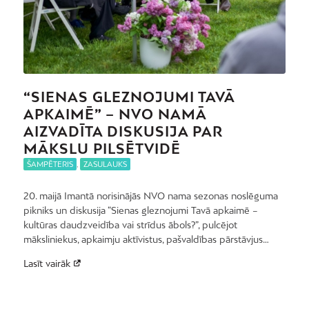
“SIENAS GLEZNOJUMI TAVĀ
APKAIMĒ” – NVO NAMĀ
AIZVADĪTA DISKUSIJA PAR
MĀKSLU PILSĒTVIDĒ
ŠAMPĒTERIS
,
ZASULAUKS
20. maijā Imantā norisinājās NVO nama sezonas noslēguma
pikniks un diskusija “Sienas gleznojumi Tavā apkaimē –
kultūras daudzveidība vai strīdus ābols?”, pulcējot
māksliniekus, apkaimju aktīvistus, pašvaldības pārstāvjus…
Lasīt vairāk