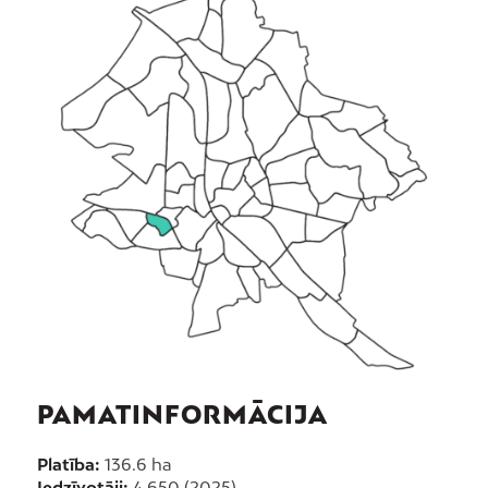
PAMATINFORMĀCIJA
Platība:
136.6 ha
Iedzīvotāji:
4 650 (2025)