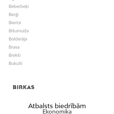
Beberbeķi
Berģi
Bieriņi
Bišumuiža
Bolderāja
Brasa
Brekši
Bukulti
Buļļi
Centrs
BIRKAS
Čiekurkalns
Daugavgrīva
Dārzciems
Atbalsts biedrībām
Ekonomika
Dārziņi