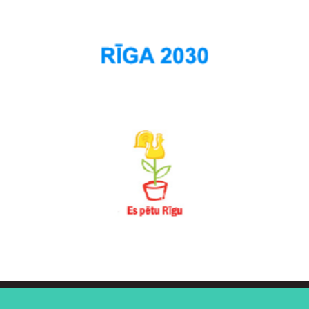
Šampēteris
Šķirotava
Teika
Torņakalns
Trīsciems
Vecāķi
Vecdaugava
Vecmīlgrāvis
Vecpilsēta
Voleri
Zasulauks
Ziepniekkalns
Zolitūde