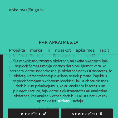
apkaimes@riga.lv
PAR APKAIMES.LV
Projekta mērķis ir nosakot apkaimes, radīt
priekšnoteikumus līdzsvarotas sociāli –
Šī tīmekļvietne izmanto sīkdatnes, tai skaitā sīkdatnes, kas
ekonomiskās un telpiskās politikas ieviešanai Rīgas
nepieciešamas tīmekļa vietnes darbībai. Ņemot vērā, ka
pilsētas administratīvajā teritorijā.
interneta vietne nedarbosies, ja sīkdatnes netiks izmantotas, šo
Piekļūstamības paziņojums
sīkdatņu izmantošanai piekrišana netiek prasīta. Papildus
nepieciešamajām sīkdatnēm (cookies), lai uzlabotu vietnes
darbību un pakalpojumus, kā arī analizētu lietotājus un
pielāgotu saturu, šajā vietnē tiek izmantotas arī analītiskās
sīkdatnes, kas analizē vietnes darbību. Lai uzzinātu vairāk
apmeklējiet
sīkdatņu
sadaļu.
JAUNUMI E-PASTĀ
PIEKRĪTU
NEPIEKRĪTU
Piesakies un saņem jaunāko informāciju savā e-pastā!