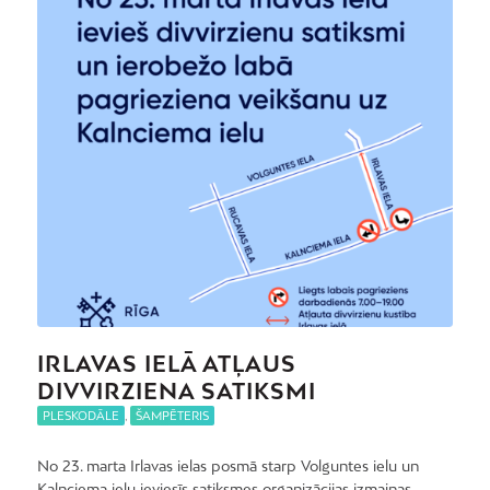
IRLAVAS IELĀ ATĻAUS
DIVVIRZIENA SATIKSMI
PLESKODĀLE
,
ŠAMPĒTERIS
No 23. marta Irlavas ielas posmā starp Volguntes ielu un
Kalnciema ielu ieviesīs satiksmes organizācijas izmaiņas,