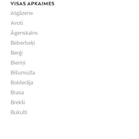
VISAS APKAIMES
Atgāzene
Avoti
Āgenskalns
Beberbeķi
Berģi
Bieriņi
Bišumuiža
Bolderāja
Brasa
Brekši
Bukulti
Buļļi
Centrs