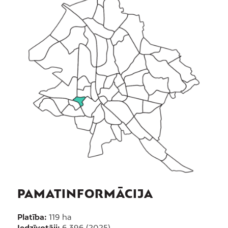
PAMATINFORMĀCIJA
Platība:
119 ha
Iedzīvotāji:
6 396 (2025)