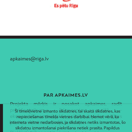
Zasulauks
Ziepniekkalns
Zolitūde
apkaimes@riga.lv
PAR APKAIMES.LV
Projekta mērķis ir nosakot apkaimes, radīt
priekšnoteikumus līdzsvarotas sociāli –
Šī tīmekļvietne izmanto sīkdatnes, tai skaitā sīkdatnes, kas
ekonomiskās un telpiskās politikas ieviešanai Rīgas
nepieciešamas tīmekļa vietnes darbībai. Ņemot vērā, ka
pilsētas administratīvajā teritorijā.
interneta vietne nedarbosies, ja sīkdatnes netiks izmantotas, šo
sīkdatņu izmantošanai piekrišana netiek prasīta. Papildus