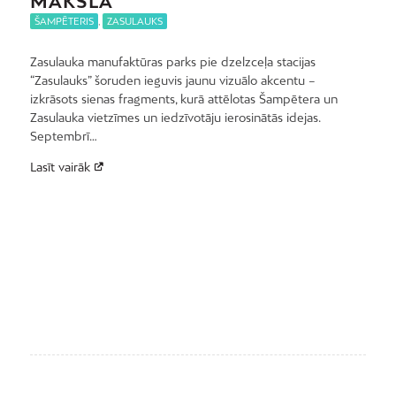
MĀKSLĀ
ŠAMPĒTERIS
,
ZASULAUKS
Zasulauka manufaktūras parks pie dzelzceļa stacijas
“Zasulauks” šoruden ieguvis jaunu vizuālo akcentu –
izkrāsots sienas fragments, kurā attēlotas Šampētera un
Zasulauka vietzīmes un iedzīvotāju ierosinātās idejas.
Septembrī…
Lasīt vairāk