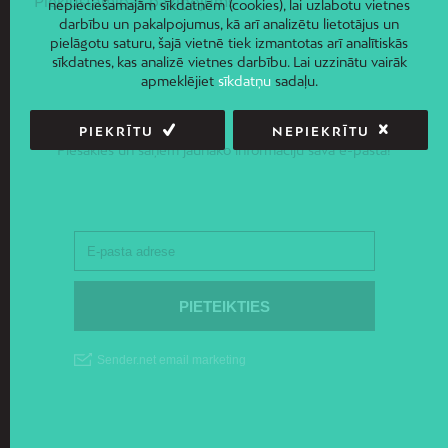
Piekļūstamības paziņojums
nepieciešamajām sīkdatnēm (cookies), lai uzlabotu vietnes
darbību un pakalpojumus, kā arī analizētu lietotājus un
pielāgotu saturu, šajā vietnē tiek izmantotas arī analītiskās
sīkdatnes, kas analizē vietnes darbību. Lai uzzinātu vairāk
apmeklējiet
sīkdatņu
sadaļu.
JAUNUMI E-PASTĀ
PIEKRĪTU
NEPIEKRĪTU
Piesakies un saņem jaunāko informāciju savā e-pastā!