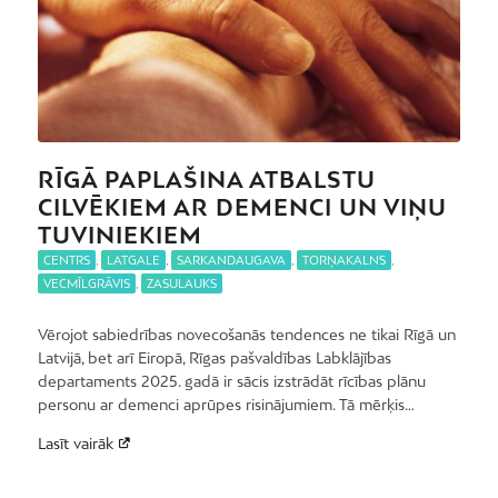
RĪGĀ PAPLAŠINA ATBALSTU
CILVĒKIEM AR DEMENCI UN VIŅU
TUVINIEKIEM
CENTRS
,
LATGALE
,
SARKANDAUGAVA
,
TORŅAKALNS
,
VECMĪLGRĀVIS
,
ZASULAUKS
Vērojot sabiedrības novecošanās tendences ne tikai Rīgā un
Latvijā, bet arī Eiropā, Rīgas pašvaldības Labklājības
departaments 2025. gadā ir sācis izstrādāt rīcības plānu
personu ar demenci aprūpes risinājumiem. Tā mērķis…
Lasīt vairāk