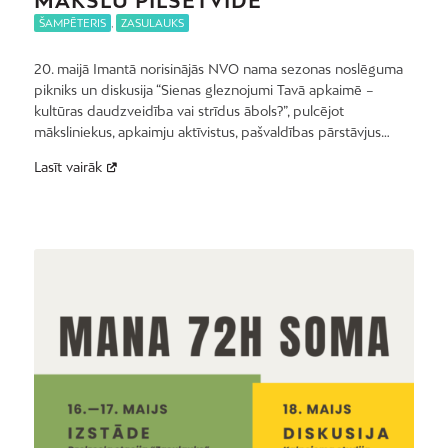
MĀKSLU PILSĒTVIDĒ
ŠAMPĒTERIS
,
ZASULAUKS
20. maijā Imantā norisinājās NVO nama sezonas noslēguma
pikniks un diskusija “Sienas gleznojumi Tavā apkaimē –
kultūras daudzveidība vai strīdus ābols?”, pulcējot
māksliniekus, apkaimju aktīvistus, pašvaldības pārstāvjus…
Lasīt vairāk