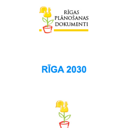
Sarkandaugava
Skanste
Spilve
Suži
Šampēteris
Šķirotava
Teika
Torņakalns
Trīsciems
Vecāķi
Vecdaugava
Vecmīlgrāvis
Vecpilsēta
Voleri