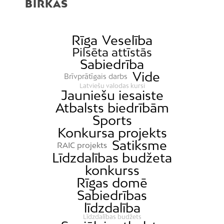
BIRKAS
Čiekurkalns
Daugavgrīva
Dārzciems
Rīga
Veselība
Pilsēta attīstās
Dārziņi
Sabiedrība
Dreiliņi
Vide
Brīvprātīgais darbs
Dzirciems
Latviešu valodas kursi
Jauniešu iesaiste
Grīziņkalns
Atbalsts biedrībām
Iļģuciems
Sports
Konkursa projekts
Imanta
Satiksme
RAIC projekts
Jaunciems
Līdzdalības budžeta
Jugla
konkurss
Rīgas domē
Katlakalns
Sabiedrības
Kleisti
līdzdalība
Kundziņsala
Līdzdalības budžets