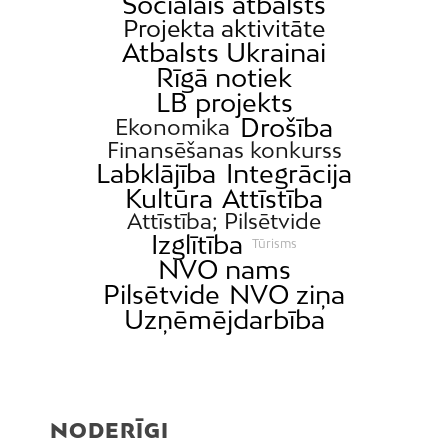
Sociālais atbalsts
Ķengarags
Projekta aktivitāte
Ķīpsala
Atbalsts Ukrainai
Rīgā notiek
Mangaļsala
LB projekts
Latgale
Drošība
Ekonomika
Mežaparks
Finansēšanas konkurss
Labklājība
Integrācija
Mežciems
Kultūra
Attīstība
Mīlgrāvis
Attīstība; Pilsētvide
Mūkupurvs
Izglītība
Tūrisms
NVO nams
Pētersala-Andrejsala
Pilsētvide
NVO ziņa
Pleskodāle
Uzņēmējdarbība
Pļavnieki
Purvciems
Rumbula
Salas
NODERĪGI