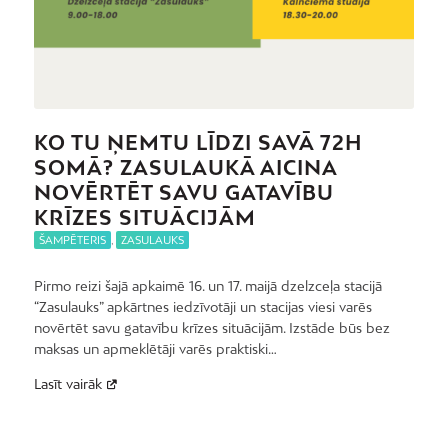
KO TU ŅEMTU LĪDZI SAVĀ 72H
SOMĀ? ZASULAUKĀ AICINA
NOVĒRTĒT SAVU GATAVĪBU
KRĪZES SITUĀCIJĀM
ŠAMPĒTERIS
,
ZASULAUKS
Pirmo reizi šajā apkaimē 16. un 17. maijā dzelzceļa stacijā
“Zasulauks” apkārtnes iedzīvotāji un stacijas viesi varēs
novērtēt savu gatavību krīzes situācijām. Izstāde būs bez
maksas un apmeklētāji varēs praktiski…
Lasīt vairāk