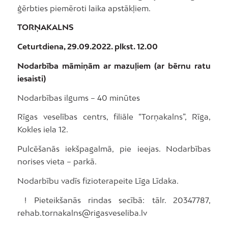
ģērbties piemēroti laika apstākļiem.
TORŅAKALNS
Ceturtdiena, 29.09.2022. plkst. 12.00
Nodarbība māmiņām ar mazuļiem (ar bērnu ratu
iesaisti)
Nodarbības ilgums – 40 minūtes
Rīgas veselības centrs, filiāle “Torņakalns”, Rīga,
Kokles iela 12.
Pulcēšanās iekšpagalmā, pie ieejas. Nodarbības
norises vieta – parkā.
Nodarbību vadīs fizioterapeite Līga Līdaka.
! Pieteikšanās rindas secībā: tālr. 20347787,
rehab.tornakalns@rigasveseliba.lv