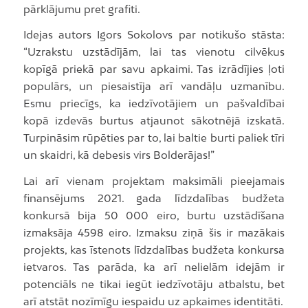
pārklājumu pret grafiti.
Idejas autors Igors Sokolovs par notikušo stāsta:
“Uzrakstu uzstādījām, lai tas vienotu cilvēkus
kopīgā priekā par savu apkaimi. Tas izrādījies ļoti
populārs, un piesaistīja arī vandāļu uzmanību.
Esmu priecīgs, ka iedzīvotājiem un pašvaldībai
kopā izdevās burtus atjaunot sākotnējā izskatā.
Turpināsim rūpēties par to, lai baltie burti paliek tīri
un skaidri, kā debesis virs Bolderājas!”
Lai arī vienam projektam maksimāli pieejamais
finansējums 2021. gada līdzdalības budžeta
konkursā bija 50 000 eiro, burtu uzstādīšana
izmaksāja 4598 eiro. Izmaksu ziņā šis ir mazākais
projekts, kas īstenots līdzdalības budžeta konkursa
ietvaros. Tas parāda, ka arī nelielām idejām ir
potenciāls ne tikai iegūt iedzīvotāju atbalstu, bet
arī atstāt nozīmīgu iespaidu uz apkaimes identitāti.