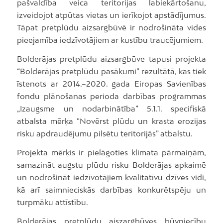
pašvaldība veica teritorijas labiekārtošanu,
izveidojot atpūtas vietas un ierīkojot apstādījumus.
Tāpat pretplūdu aizsargbūvē ir nodrošināta vides
pieejamība iedzīvotājiem ar kustību traucējumiem.
Bolderājas pretplūdu aizsargbūve tapusi projekta
“Bolderājas pretplūdu pasākumi” rezultātā, kas tiek
īstenots ar 2014.–2020. gada Eiropas Savienības
fondu plānošanas perioda darbības programmas
„Izaugsme un nodarbinātība” 5.1.1. specifiskā
atbalsta mērķa “Novērst plūdu un krasta erozijas
risku apdraudējumu pilsētu teritorijās” atbalstu.
Projekta mērķis ir pielāgoties klimata pārmaiņām,
samazināt augstu plūdu risku Bolderājas apkaimē
un nodrošināt iedzīvotājiem kvalitatīvu dzīves vidi,
kā arī saimnieciskās darbības konkurētspēju un
turpmāku attīstību.
Bolderājas pretplūdu aiszargbūves būvniecību