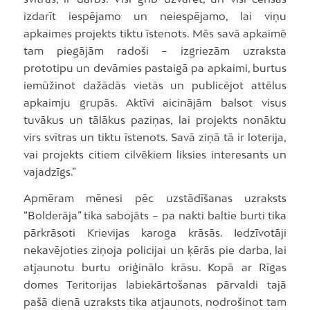
izdarīt iespējamo un neiespējamo, lai viņu
apkaimes projekts tiktu īstenots. Mēs savā apkaimē
tam piegājām radoši – izgriezām uzraksta
prototipu un devāmies pastaigā pa apkaimi, burtus
iemūžinot dažādās vietās un publicējot attēlus
apkaimju grupās. Aktīvi aicinājām balsot visus
tuvākus un tālākus paziņas, lai projekts nonāktu
virs svītras un tiktu īstenots. Savā ziņā tā ir loterija,
vai projekts citiem cilvēkiem liksies interesants un
vajadzīgs.”
Apmēram mēnesi pēc uzstādīšanas uzraksts
“Bolderāja” tika sabojāts – pa nakti baltie burti tika
pārkrāsoti Krievijas karoga krāsās. Iedzīvotāji
nekavējoties ziņoja policijai un ķērās pie darba, lai
atjaunotu burtu oriģinālo krāsu. Kopā ar Rīgas
domes Teritorijas labiekārtošanas pārvaldi tajā
pašā dienā uzraksts tika atjaunots, nodrošinot tam