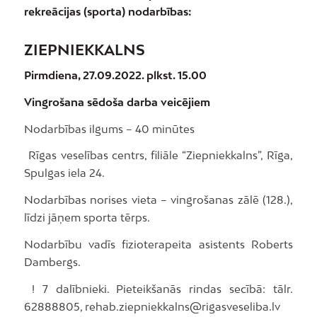
rekreācijas (sporta) nodarbības:
ZIEPNIEKKALNS
Pirmdiena, 27.09.2022. plkst. 15.00
Vingrošana sēdoša darba veicējiem
Nodarbības ilgums – 40 minūtes
Rīgas veselības centrs, filiāle “Ziepniekkalns”, Rīga,
Spulgas iela 24.
Nodarbības norises vieta – vingrošanas zālē (128.),
līdzi jāņem sporta tērps.
Nodarbību vadīs fizioterapeita asistents Roberts
Dambergs.
! 7 dalībnieki. Pieteikšanās rindas secībā: tālr.
62888805, rehab.ziepniekkalns@rigasveseliba.lv