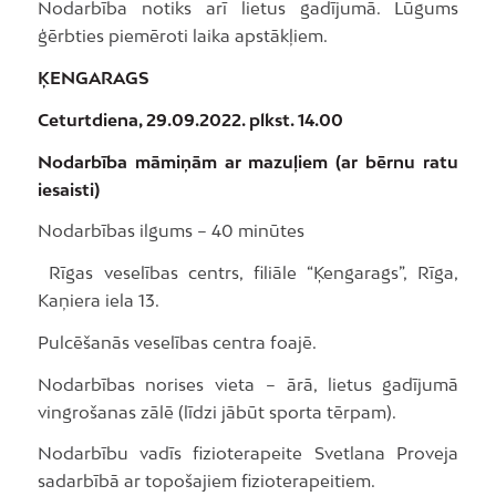
Nodarbība notiks arī lietus gadījumā. Lūgums
ģērbties piemēroti laika apstākļiem.
ĶENGARAGS
Ceturtdiena, 29.09.2022. plkst. 14.00
Nodarbība māmiņām ar mazuļiem (ar bērnu ratu
iesaisti)
Nodarbības ilgums – 40 minūtes
Rīgas veselības centrs, filiāle “Ķengarags”, Rīga,
Kaņiera iela 13.
Pulcēšanās veselības centra foajē.
Nodarbības norises vieta – ārā, lietus gadījumā
vingrošanas zālē (līdzi jābūt sporta tērpam).
Nodarbību vadīs fizioterapeite Svetlana Proveja
sadarbībā ar topošajiem fizioterapeitiem.