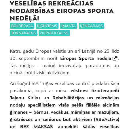
VESELĪBAS REKREĀCIJAS
NODARBĪBAS EIROPAS SPORTA
NEDĒĻĀ!
BOLDERĀJA
,
IĻĢUCIEMS
,
IMANTA
,
ĶENGARAGS
,
TORŅAKALNS
,
ZIEPNIEKKALNS
Katru gadu Eiropas valstīs un arī Latvijā no 23. līdz
30. septembrim norit
Eiropas Sporta nedēļa
*.
Tās mērķis – mainīt iedzīvotāju paradumus un
aicināt būt fiziski aktīvākiem.
Arī šogad SIA “Rīgas veselības centrs” piedalās šajā
pasākumā, kopā ar mūsu
vēstnesi fizioterapeiti
Jeļenu Kiriku un Rehabilitācijas un rekreācijas
nodaļu speciālistiem visās sešās filiālēs aicinām
ģimenes – bērnus, vecākus, māmiņas ar mazuļiem,
grūtnieces un seniorus būt aktīviem (#BeActive)
un BEZ MAKSAS apmeklēt šādas veselības