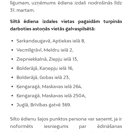
līgumam, uzņēmums ēdiena izdali nodrošinās līdz
31. martam.
Siltā ēdiena izdales vietas pagaidām turpinās
darboties astoņās vietās galvaspilsētā:
Sarkandaugavā, Aptiekas ielā 8,
Vecmīlgrāvī, Meldru ielā 2,
Ziepniekkalnā, Ziepju ielā 13,
Bolderājā, Kaņepju ielā 16,
Bolderājā, Gobas ielā 23,
Ķengaragā, Maskavas ielā 264,
Ķengaragā, Maskavas ielā 250A,
Juglā, Brīvības gatvē 369.
Silto ēdienu šajos punktos persona var saņemt, ja ir
noformēts iesniegums par ēdināšanas