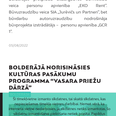
veica personu apvienība „EKO Rent”.
Būvuzraudzību veica SIA „Jurēvičs un Partneri”, bet
būvdarbu autoruzraudzību nodrošināja
būvprojekta izstrādātājs – personu apvienība „GCR
1”.
05/08/2022
BOLDERĀJĀ NORISINĀSIES
KULTŪRAS PASĀKUMU
PROGRAMMA “VASARA PRIEŽU
DĀRZĀ”
BOLDERĀJA
Šī tīmekļvietne izmanto sīkdatnes, tai skaitā sīkdatnes, kas
nepieciešamas tīmekļa vietnes darbībai. Ņemot vērā, ka
interneta vietne nedarbosies, ja sīkdatnes netiks izmantotas, šo
sīkdatņu izmantošanai piekrišana netiek prasīta. Papildus