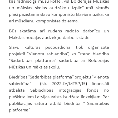
kas radniecīgs mūsu koklei, vēl Bolderājas Mūzikas
un mākslas skolas audzēkņu izpildījumā skanēs
plaši pazīstama slāvu komponistu klaviermūzika, kā
arī mūsdienu komponistes dziesma.
Būs skatāma arī rudens radošo darbnīcu un
Mākslas nodaļas audzēkņu darbu izstāde.
Slāvu kultūras pēcpusdiena tiek organizēta
projektā “Vienota sabiedrība”, ko īsteno biedrība
“Sadarbības platforma” sadarbībā ar Bolderājas
Mūzikas un mākslas skolu.
Biedrības “Sadarbības platforma” projektu “Vienota
sabiedrība” (Nr. 2022.LV/MTSP/15
)
finansiāli
atbalsta Sabiedrības integrācijas fonds no
piešķirtajiem Latvijas valsts budžeta līdzekļiem. Par
publikācijas saturu atbild biedrība “ Sadarbības
platforma”.