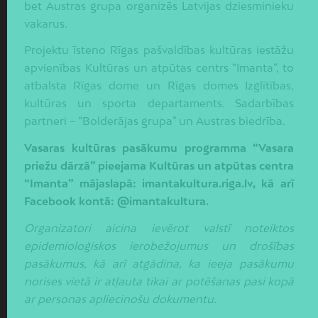
bet Austras grupa organizēs Latvijas dziesminieku
vakarus.
Projektu īsteno Rīgas pašvaldības kultūras iestāžu
apvienības Kultūras un atpūtas centrs “Imanta”, to
atbalsta Rīgas dome un Rīgas domes Izglītības,
kultūras un sporta departaments. Sadarbības
partneri – “Bolderājas grupa” un Austras biedrība.
Vasaras kultūras pasākumu programma “Vasara
priežu dārzā” pieejama Kultūras un atpūtas centra
“Imanta” mājaslapā: imantakultura.riga.lv, kā arī
Facebook kontā: @imantakultura.
Organizatori aicina ievērot valstī noteiktos
epidemioloģiskos ierobežojumus un drošības
pasākumus, kā arī atgādina, ka ieeja pasākumu
norises vietā ir atļauta tikai ar potēšanas pasi kopā
ar personas apliecinošu dokumentu.