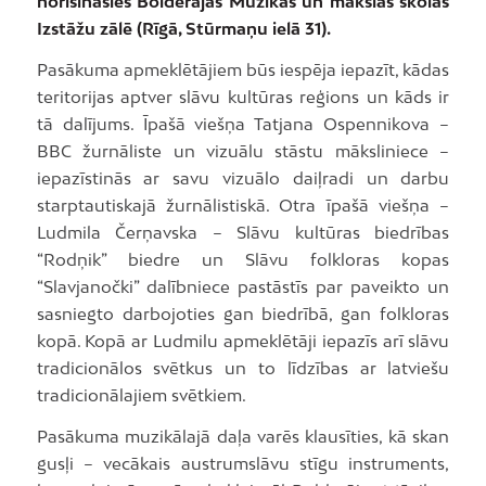
norisināsies Bolderājas Mūzikas un mākslas skolas
Izstāžu zālē (Rīgā, Stūrmaņu ielā 31).
Pasākuma apmeklētājiem būs iespēja iepazīt, kādas
teritorijas aptver slāvu kultūras reģions un kāds ir
tā dalījums. Īpašā viešņa Tatjana Ospennikova –
BBC žurnāliste un vizuālu stāstu māksliniece –
iepazīstinās ar savu vizuālo daiļradi un darbu
starptautiskajā žurnālistiskā. Otra īpašā viešņa –
Ludmila Čerņavska – Slāvu kultūras biedrības
“Rodņik” biedre un Slāvu folkloras kopas
“Slavjanočki” dalībniece pastāstīs par paveikto un
sasniegto darbojoties gan biedrībā, gan folkloras
kopā. Kopā ar Ludmilu apmeklētāji iepazīs arī slāvu
tradicionālos svētkus un to līdzības ar latviešu
tradicionālajiem svētkiem.
Pasākuma muzikālajā daļa varēs klausīties, kā skan
gusļi – vecākais austrumslāvu stīgu instruments,