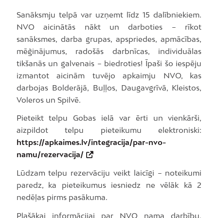
Sanāksmju telpā var uzņemt līdz 15 dalībniekiem.
NVO aicinātās nākt un darboties – rīkot
sanāksmes, darba grupas, apspriedes, apmācības,
mēģinājumus, radošās darbnīcas, individuālas
tikšanās un galvenais – biedroties! Īpaši šo iespēju
izmantot aicinām tuvējo apkaimju NVO, kas
darbojas Bolderājā, Buļļos, Daugavgrīvā, Kleistos,
Voleros un Spilvē.
Pieteikt telpu Gobas ielā var ērti un vienkārši,
aizpildot telpu pieteikumu elektroniski:
https://apkaimes.lv/integracija/par-nvo-
namu/rezervacija/
Lūdzam telpu rezervāciju veikt laicīgi – noteikumi
paredz, ka pieteikumus iesniedz ne vēlāk kā 2
nedēļas pirms pasākuma.
Plašākai informācijai par NVO nama darbību,