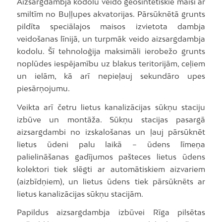
Aizsargdambja kodolu veido ģeosintētiskie maisi ar
smiltīm no Buļļupes akvatorijas. Pārsūknētā grunts
pildīta speciālajos maisos izvietota dambja
veidošanas līnijā, un turpmāk veido aizsargdambja
kodolu. Šī tehnoloģija maksimāli ierobežo grunts
noplūdes iespējamību uz blakus teritorijām, ceļiem
un ielām, kā arī nepieļauj sekundāro upes
piesārņojumu.
Veikta arī četru lietus kanalizācijas sūkņu staciju
izbūve un montāža. Sūkņu stacijas pasargā
aizsargdambi no izskalošanas un ļauj pārsūknēt
lietus ūdeni palu laikā – ūdens līmeņa
palielināšanas gadījumos pašteces lietus ūdens
kolektori tiek slēgti ar automātiskiem aizvariem
(aizbīdņiem), un lietus ūdens tiek pārsūknēts ar
lietus kanalizācijas sūkņu stacijām.
Papildus aizsargdambja izbūvei Rīga pilsētas