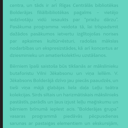
centra, un tāds ir arī Rīgas Centrālās bibliotēkas
Bolderājas filiālbibliotēkas pagalms – vietējo
iedzīvotāju vidū iesaukts par “priežu dārzu”.
Pasākuma programma veidota tā, lai trīspadsmit
dažādos pasākumos ietvertu izglītojošas norises
par apkaimes kultūrvēsturi, radošas mākslas
nodarbības un ekspresizstādes, kā arī koncertus ar
dziesminieku un amatierkolektīvu uzstāšanos.
Bērniem īpaši saistoša būs tikšanās ar mākslinieku
butaforistu Vilni Jēkabsonu un viņa lellēm. V.
Jēkabsons Bolderājā dzīvo jau piecās paaudzēs, un
tieši viņa mājā glabājas liela daļa Leļļu teātra
kolekcijas. Sirds siltais un harizmātiskais mākslinieks
pastāstīs, parādīs un ļaus izjust leļļu maģiskumu un
bērniem brīnumā ieplest acis. “Bolderājas grupa”
vasaras programmā piedāvās pēcpusdienas
sarunas ar pastaigas elementiem un ekskursijām,