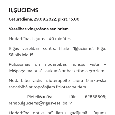
IĻĢUCIEMS
Ceturtdiena, 29.09.2022. plkst. 13.00
Veselības vingrošana senioriem
Nodarbības ilgums – 40 minūtes
Rīgas veselības centrs, filiāle “Iļģuciems”, Rīgā,
Sēlpils iela 15.
Pulcēšanās un nodarbības norises vieta –
iekšpagalma pusē, laukumā ar basketbola groziem.
Nodarbību vadīs fizioterapeite Laura Markovska
sadarbībā ar topošajiem fizioterapeitiem.
! Pieteikšanās: tālr. 62888805;
rehab.ilguciems@rigasveseliba.lv
Nodarbība notiks arī lietus gadījumā. Lūgums