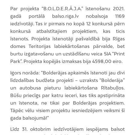
Par projekta “B.O.L.D.E.R.Ā.J.A.” īstenošanu 2021.
gadā portālā balso.riga.lv nobalsoja 1169
iedzīvotāji. Tas ir pirmais no kopā 12 konkursā pērn
konkursā atbalstītajiem projektiem, kas ticis
īstenots. Projekta īstenotāji pašvaldībā bija Rīgas
domes Teritorijas labiekārtošanas pārvalde, bet
burtu izgatavošanu un uzstādīšanu veica SIA “Print
Park”. Projekta kopējās izmaksas bija 4598,00 eiro.
Igors norāda: “Bolderājas apkaimēs īstenoti jau divi
līdzdalības budžeta projekti – uzraksts “Bolderāja”
un autobusa pieturu labiekārtošana Rītabuļļos.
Būšu priecīgs par katru ieceri, kas tiks apstiprināta
un īstenota, ne tikai par Bolderājas projektiem.
Tāpēc vēlu visiem projektu iesniedzējiem veiksmi šī
gada balsojumā!”
Līdz 31. oktobrim iedzīvotājiem iespējams balsot