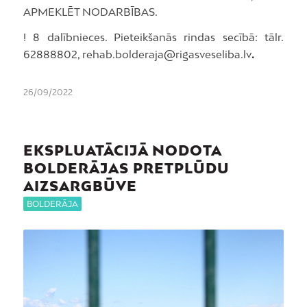
APMEKLĒT NODARBĪBAS.
! 8 dalībnieces. Pieteikšanās rindas secībā: tālr.
62888802, rehab.bolderaja@rigasveseliba.lv
.
26/09/2022
EKSPLUATĀCIJĀ NODOTA
BOLDERĀJAS PRETPLŪDU
AIZSARGBŪVE
BOLDERĀJA