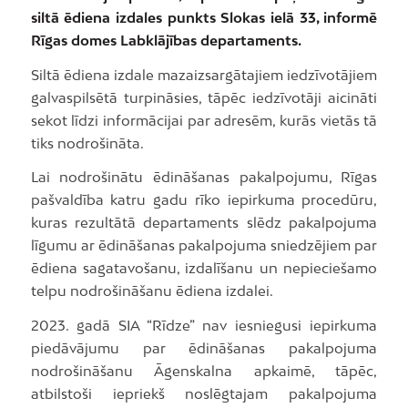
siltā ēdiena izdales punkts Slokas ielā 33, informē
Rīgas domes Labklājības departaments.
Siltā ēdiena izdale mazaizsargātajiem iedzīvotājiem
galvaspilsētā turpināsies, tāpēc iedzīvotāji aicināti
sekot līdzi informācijai par adresēm, kurās vietās tā
tiks nodrošināta.
Lai nodrošinātu ēdināšanas pakalpojumu, Rīgas
pašvaldība katru gadu rīko iepirkuma procedūru,
kuras rezultātā departaments slēdz pakalpojuma
līgumu ar ēdināšanas pakalpojuma sniedzējiem par
ēdiena sagatavošanu, izdalīšanu un nepieciešamo
telpu nodrošināšanu ēdiena izdalei.
2023. gadā SIA “Rīdze” nav iesniegusi iepirkuma
piedāvājumu par ēdināšanas pakalpojuma
nodrošināšanu Āgenskalna apkaimē, tāpēc,
atbilstoši iepriekš noslēgtajam pakalpojuma