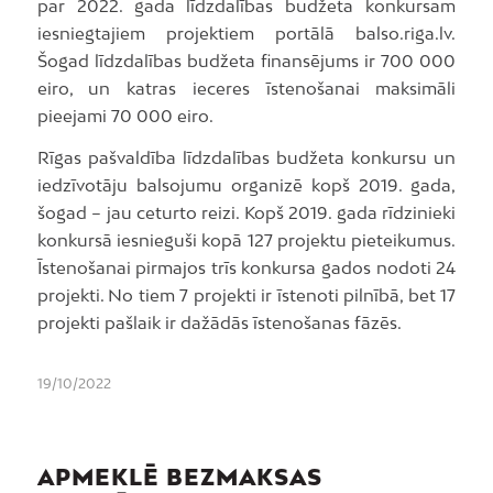
par 2022. gada līdzdalības budžeta konkursam
iesniegtajiem projektiem portālā balso.riga.lv.
Šogad līdzdalības budžeta finansējums ir 700 000
eiro, un katras ieceres īstenošanai maksimāli
pieejami 70 000 eiro.
Rīgas pašvaldība līdzdalības budžeta konkursu un
iedzīvotāju balsojumu organizē kopš 2019. gada,
šogad – jau ceturto reizi. Kopš 2019. gada rīdzinieki
konkursā iesnieguši kopā 127 projektu pieteikumus.
Īstenošanai pirmajos trīs konkursa gados nodoti 24
projekti. No tiem 7 projekti ir īstenoti pilnībā, bet 17
projekti pašlaik ir dažādās īstenošanas fāzēs.
19/10/2022
APMEKLĒ BEZMAKSAS