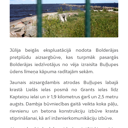
Jūlija beigās ekspluatācijā nodota Bolderājas
pretplūdu aizsargbūve, kas turpmāk pasargās
Bolderājas iedzīvotājus no vēja izraisīta Buļļupes
ūdens līmeņa kāpuma radītajām sekām.
Jaunais aizsargdambis atrodas Buļļupes labajā
krastā Lielās ielas posmā no Grants ielas līdz
Kapteiņu ielai un ir 1,9 kilometrus garš un 2,5 metru
augsts. Dambja būvniecības gaitā veikta koka pāļu,
rievsienu un betona konstrukciju izbūve krasta
stiprināšanai, kā arī inženierkomunikāciju izbūve.