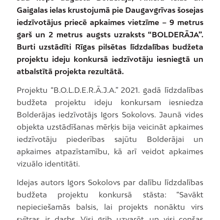
Gaigalas ielas krustojumā pie Daugavgrīvas šosejas
iedzīvotājus priecē apkaimes vietzīme – 9 metrus
garš un 2 metrus augsts uzraksts “BOLDERĀJA”.
Burti uzstādīti Rīgas pilsētas līdzdalības budžeta
projektu ideju konkursā iedzīvotāju iesniegtā un
atbalstītā projekta rezultātā.
Projektu “B.O.L.D.E.R.Ā.J.A.” 2021. gadā līdzdalības
budžeta projektu ideju konkursam iesniedza
Bolderājas iedzīvotājs Igors Sokolovs. Jaunā vides
objekta uzstādīšanas mērķis bija veicināt apkaimes
iedzīvotāju piederības sajūtu Bolderājai un
apkaimes atpazīstamību, kā arī veidot apkaimes
vizuālo identitāti.
Idejas autors Igors Sokolovs par dalību līdzdalības
budžeta projektu konkursā stāsta: “Savākt
nepieciešamās balsis, lai projekts nonāktu virs
svītras, ir darbs. Visi grib uzvarēt, un visi cenšas