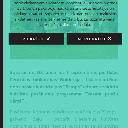
nepieciešamajām sīkdatnēm (cookies), lai uzlabotu vietnes
darbību un pakalpojumus, kā arī analizētu lietotājus un
pielāgotu saturu, šajā vietnē tiek izmantotas arī analītiskās
sīkdatnes, kas analizē vietnes darbību. Lai uzzinātu vairāk
apmeklējiet
sīkdatņu
sadaļu.
PIEKRĪTU
NEPIEKRĪTU
Šovasar, no 30. jūnija līdz 1. septembrim, pie Rīgas
Centrālās bibliotēkas Bolderājas filiālbibliotēkas
norisināsies kultūrtelpas “Strops” ietvaros veidota
kultūras pasākumu programma “Vasara priežu
dārzā” .
Pasākumu kopums balstīts uz kultūrtelpas “Strops”
galveno ideju – padarīt pieejamus kultūras
notikumus pilsētas rajonos, kuros nav sava kultūras