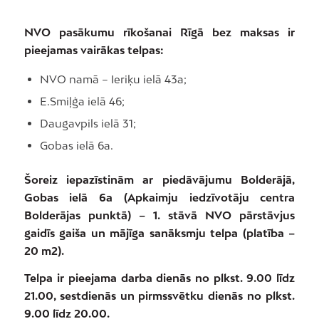
NVO pasākumu rīkošanai Rīgā bez maksas ir
pieejamas vairākas telpas:
NVO namā – Ieriķu ielā 43a;
E.Smiļģa ielā 46;
Daugavpils ielā 31;
Gobas ielā 6a.
Šoreiz iepazīstinām ar piedāvājumu Bolderājā,
Gobas ielā 6a (Apkaimju iedzīvotāju centra
Bolderājas punktā) – 1. stāvā NVO pārstāvjus
gaidīs gaiša un mājīga sanāksmju telpa (platība –
20 m2).
Telpa ir pieejama darba dienās no plkst. 9.00 līdz
21.00, sestdienās un pirmssvētku dienās no plkst.
9.00 līdz 20.00.