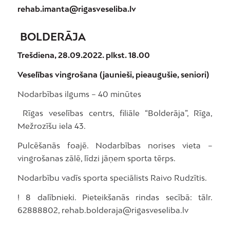
rehab.imanta@rigasveseliba.lv
BOLDERĀJA
Trešdiena, 28.09.2022. plkst. 18.00
Veselības vingrošana (jaunieši, pieaugušie, seniori)
Nodarbības ilgums – 40 minūtes
Rīgas veselības centrs, filiāle “Bolderāja”, Rīga,
Mežrozīšu iela 43.
Pulcēšanās foajē. Nodarbības norises vieta –
vingrošanas zālē, līdzi jāņem sporta tērps.
Nodarbību vadīs sporta speciālists Raivo Rudzītis.
! 8 dalībnieki. Pieteikšanās rindas secībā: tālr.
62888802, rehab.bolderaja@rigasveseliba.lv