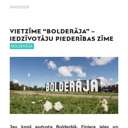
24/01/2023
VIETZĪME “BOLDERĀJA” –
IEDZĪVOTĀJU PIEDERĪBAS ZĪME
BOLDERĀJA
Jau kopš augusta Bolderājā, Finiera ielas un