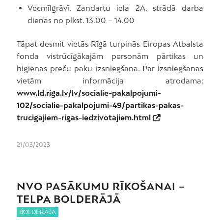
Vecmīlgrāvī, Zandartu iela 2A, strādā darba
dienās no plkst. 13.00 – 14.00
Tāpat desmit vietās Rīgā turpinās Eiropas Atbalsta
fonda vistrūcīgākajām personām pārtikas un
higiēnas preču paku izsniegšana. Par izsniegšanas
vietām informācija atrodama:
www.ld.riga.lv/lv/socialie-pakalpojumi-
102/socialie-pakalpojumi-49/partikas-pakas-
trucigajiem-rigas-iedzivotajiem.html
21/03/2023
NVO PASĀKUMU RĪKOŠANAI –
TELPA BOLDERĀJĀ
BOLDERĀJA