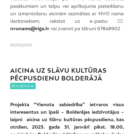
pasākumiem un telpu vai aprīkojuma pieteikšanu
un izmantošanu aicinām sazināties ar NVO nama
darbiniekiem, rakstot uz e-pastu:
nvonams@riga.lv
vai zvanot pa tālruni 67848902
20/03/2023
AICINA UZ SLĀVU KULTŪRAS
PĒCPUSDIENU BOLDERĀJĀ
BOLDERĀJA
Projekta “Vienota sabiedrība” ietvaros visus
interesentus un īpaši – Bolderājas iedzīvotājus –
laipni aicina uz Slāvu kultūras pēcpusdienu, kas
otrdien, 2023. gada 31. janvārī plkst. 18.00,