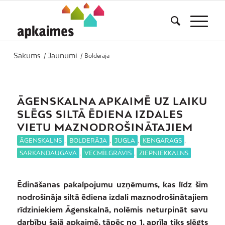
Sākums
Jaunumi
/
/
Bolderāja
ĀGENSKALNA APKAIMĒ UZ LAIKU
SLĒGS SILTĀ ĒDIENA IZDALES
VIETU MAZNODROŠINĀTAJIEM
ĀGENSKALNS
,
BOLDERĀJA
,
JUGLA
,
ĶENGARAGS
,
SARKANDAUGAVA
,
VECMĪLGRĀVIS
,
ZIEPNIEKKALNS
Ēdināšanas pakalpojumu uzņēmums, kas līdz šim
nodrošināja siltā ēdiena izdali maznodrošinātajiem
rīdziniekiem Āgenskalnā, nolēmis neturpināt savu
darbību šajā apkaimē, tāpēc no 1. aprīļa tiks slēgts