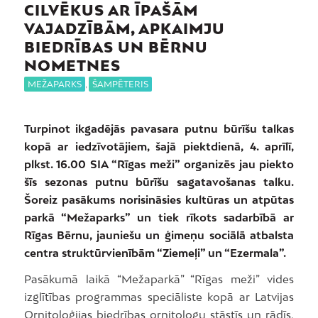
CILVĒKUS AR ĪPAŠĀM
VAJADZĪBĀM, APKAIMJU
BIEDRĪBAS UN BĒRNU
NOMETNES
MEŽAPARKS
,
ŠAMPĒTERIS
Turpinot ikgadējās pavasara putnu būrīšu talkas
kopā ar iedzīvotājiem, šajā piektdienā, 4. aprīlī,
plkst. 16.00 SIA “Rīgas meži” organizēs jau piekto
šīs sezonas putnu būrīšu sagatavošanas talku.
Šoreiz pasākums norisināsies kultūras un atpūtas
parkā “Mežaparks” un tiek rīkots sadarbībā ar
Rīgas Bērnu, jauniešu un ģimeņu sociālā atbalsta
centra struktūrvienībām “Ziemeļi” un “Ezermala”.
Pasākumā laikā “Mežaparkā” “Rīgas meži” vides
izglītības programmas speciāliste kopā ar Latvijas
Ornitoloģijas biedrības ornitologu stāstīs un rādīs,