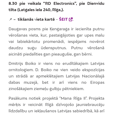
8.30 pie veikala “RD Electronics”, pie Dienvidu
tilta (Latgales iela 240, Rīga,).
📌
– tikšanās
v
ieta kartē
–
ŠEIT
.
Daugavas posms pie Ķengaraga ir iecienīta putnu
vērošanas vieta, kur, pastaigājoties gar upes malu
vai labiekārtotu promenādi, iespējams novērot
daudzu sugu ūdensputnus. Putnu vērošanā
aicināti piedalīties gan pieaugušie, gan bērni.
Dmitrijs Boiko ir viens no erudītākajiem Latvijas
ornitologiem. D. Boiko ne vien veido ekspozīcijas
un strādā ar apmeklētajiem Latvijas Nacionālajā
dabas muzejā, bet ir arī viens no Eiropas
zinošākajiem ziemeļu gulbju pētniekiem.
Pasākums notiek projektā “Mana Rīga II”. Projekta
mērķis ir veicināt Rīgā dzīvojošo jauniebraucēju
līdzdalību un iekļaušanos Latvijas sabiedrībā, kā arī