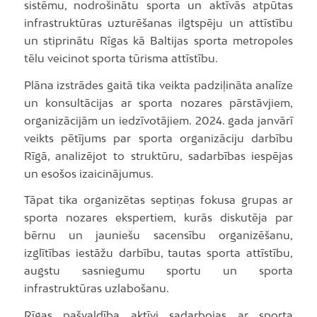
sistēmu, nodrošinātu sporta un aktīvās atpūtas
infrastruktūras uzturēšanas ilgtspēju un attīstību
un stiprinātu Rīgas kā Baltijas sporta metropoles
tēlu veicinot sporta tūrisma attīstību.
Plāna izstrādes gaitā tika veikta padziļināta analīze
un konsultācijas ar sporta nozares pārstāvjiem,
organizācijām un iedzīvotājiem. 2024. gada janvārī
veikts pētījums par sporta organizāciju darbību
Rīgā, analizējot to struktūru, sadarbības iespējas
un esošos izaicinājumus.
Tāpat tika organizētas septiņas fokusa grupas ar
sporta nozares ekspertiem, kurās diskutēja par
bērnu un jauniešu sacensību organizēšanu,
izglītības iestāžu darbību, tautas sporta attīstību,
augstu sasniegumu sportu un sporta
infrastruktūras uzlabošanu.
Rīgas pašvaldība aktīvi sadarbojas ar sporta