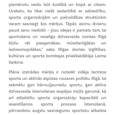
piemērotu veidu būt kustībā un kopā ar citiem.
Uzskatu, ka tikai ciešā sadarbībā ar sabiedrību,
sporta organizācijām un pašvaldības struktūrām
varam sasniegt šos mērķus. Tāpēc aicinu ikvienu
paust savu viedokli – jūsu idejas ir pamats tam, lai
sportošana un veselīga dzīvesveida norises Rīgā
kļūtu vēl pieejamākas, mūsdienīgākas un
iedvesmojošākas,” saka Rīgas domes Izglītības,
kultūras un sporta komitejas priekšsēdētāja Laima
Geikina.
Plāna izstrādes mērķis ir noteikt vidēja termiņa
sporta un aktīvās atpūtas nozares politiku Rīgā, lai
sekmētu gan bērnu/jauniešu sportu, gan aktīva
dzīvesveida īstenošanas iespējas mūža garumā, kā
arī atbalstītu sporta organizāciju kapacitāti un
iesaistīšanos sporta procesa īstenošanā,
pilnveidotu augstu sasniegumu sportistu atbalsta