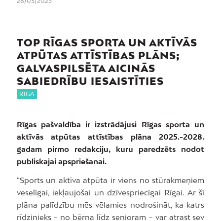
28/03/2025
TOP RĪGAS SPORTA UN AKTĪVĀS
ATPŪTAS ATTĪSTĪBAS PLĀNS;
GALVASPILSĒTA AICINĀS
SABIEDRĪBU IESAISTĪTIES
RĪGA
Rīgas pašvaldība ir izstrādājusi Rīgas sporta un
aktīvās atpūtas attīstības plāna 2025.-2028.
gadam pirmo redakciju, kuru paredzēts nodot
publiskajai apspriešanai.
“Sports un aktīva atpūta ir viens no stūrakmeņiem
veselīgai, iekļaujošai un dzīvespriecīgai Rīgai. Ar šī
plāna palīdzību mēs vēlamies nodrošināt, ka katrs
rīdzinieks – no bērna līdz senioram – var atrast sev