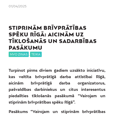
01/04/2025
STIPRINĀM BRĪVPRĀTĪBAS
SPĒKU RĪGĀ: AICINĀM UZ
TĪKLOŠANĀS UN SADARBĪBAS
PASĀKUMU
NVO ZIŅAS
,
TEIKA
Turpinot pirms diviem gadiem uzsākto iniciatīvu,
kas veltīta brīvprātīgā darba attīstībai Rīgā,
aicinām brīvprātīgā darba organizatorus,
pašvaldības darbiniekus un citus interesentus
piedalīties tīklošanās pasākumā “Vairojam un
stiprinām brīvprātības spēku Rīgā”.
Pasākums “Vairojam un stiprinām brīvprātības