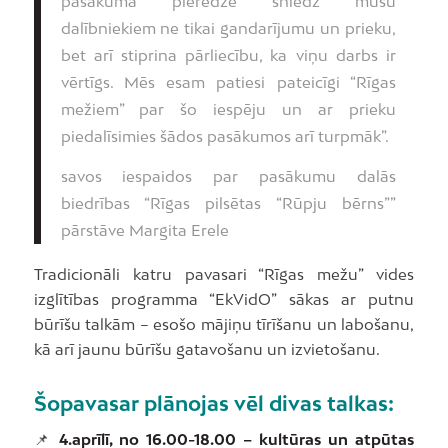
pasākuma pieredze sniedz mūsu
dalībniekiem ne tikai gandarījumu un prieku,
bet arī stiprina pārliecību, ka viņu darbs ir
vērtīgs. Mēs esam patiesi pateicīgi “Rīgas
mežiem” par šo iespēju un ar prieku
piedalīsimies šādos pasākumos arī turpmāk”.
savos iespaidos par pasākumu dalās
biedrības “Rīgas pilsētas “Rūpju bērns””
pārstāve Margita Erele
Tradicionāli katru pavasari “Rīgas mežu” vides
izglītības programma “EkVidO” sākas ar putnu
būrīšu talkām – esošo mājiņu tīrīšanu un labošanu,
kā arī jaunu būrīšu gatavošanu un izvietošanu.
Šopavasar plānojas vēl divas talkas:
📌
4.aprīlī, no 16.00-18.00 – kultūras un atpūtas