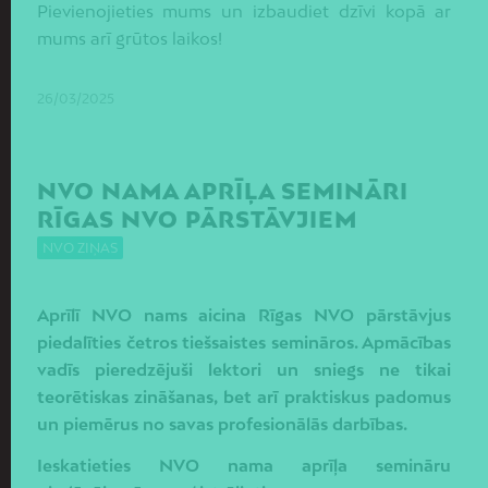
Pievienojieties mums un izbaudiet dzīvi kopā ar
mums arī grūtos laikos!
26/03/2025
NVO NAMA APRĪĻA SEMINĀRI
RĪGAS NVO PĀRSTĀVJIEM
NVO ZIŅAS
Aprīlī NVO nams aicina Rīgas NVO pārstāvjus
piedalīties četros tiešsaistes semināros. Apmācības
vadīs pieredzējuši lektori un sniegs ne tikai
teorētiskas zināšanas, bet arī praktiskus padomus
un piemērus no savas profesionālās darbības.
Ieskatieties NVO nama aprīļa semināru