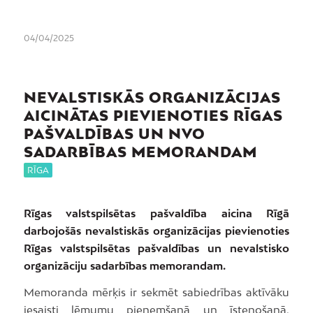
04/04/2025
NEVALSTISKĀS ORGANIZĀCIJAS
AICINĀTAS PIEVIENOTIES RĪGAS
PAŠVALDĪBAS UN NVO
SADARBĪBAS MEMORANDAM
RĪGA
Rīgas valstspilsētas pašvaldība aicina Rīgā
darbojošās nevalstiskās organizācijas pievienoties
Rīgas valstspilsētas pašvaldības un nevalstisko
organizāciju sadarbības memorandam.
Memoranda mērķis ir sekmēt sabiedrības aktīvāku
iesaisti lēmumu pieņemšanā un īstenošanā,