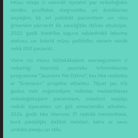
Mūsu misija ir veicināt izpratni par onkoloģisko
slimību profilaksi, diagnostiku un ārstēšanas
iespējām, kā arī palīdzēt pacientiem un viņu
ģimenēm pārvarēt šīs sarežģītās dzīves situācijas.
2022. gadā biedrība ieguva sabiedriskā labuma
statusu, un šobrīd mūsu palīdzību saņem vairāk
nekā 200 pacienti.
Viens no mūsu būtiskākajiem sasniegumiem ir
veiksmīgi īstenotā jauniešu informēšanas
programma “Jauniem Par Dzīvot”, kas tika realizēta
ar “Erasmus+” projekta atbalstu. Tāpat jau trīs
gadus mēs organizējam mākslas meistarklases
onkoloģiskajiem pacientiem, sniedzot iespēju
radoši izpausties un gūt emocionālu atbalstu.
2024. gadā tika īstenota 21 radošā meistarklase,
kurā piedalījās dažādi meistari, katrs ar savu
unikālo pieeju un stilu.