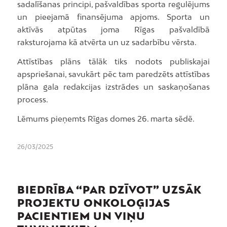
sadalīšanas principi, pašvaldības sporta regulējums
un pieejamā finansējuma apjoms. Sporta un
aktīvās atpūtas joma Rīgas pašvaldībā
raksturojama kā atvērta un uz sadarbību vērsta.
Attīstības plāns tālāk tiks nodots publiskajai
apspriešanai, savukārt pēc tam paredzēts attīstības
plāna gala redakcijas izstrādes un saskaņošanas
process.
Lēmums pieņemts Rīgas domes 26. marta sēdē.
26/03/2025
BIEDRĪBA “PAR DZĪVOT” UZSĀK
PROJEKTU ONKOLOĢIJAS
PACIENTIEM UN VIŅU