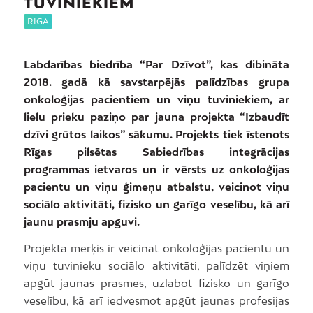
TUVINIEKIEM
RĪGA
Labdarības biedrība “Par Dzīvot”, kas dibināta
2018. gadā kā savstarpējās palīdzības grupa
onkoloģijas pacientiem un viņu tuviniekiem, ar
lielu prieku paziņo par jauna projekta “Izbaudīt
dzīvi grūtos laikos” sākumu. Projekts tiek īstenots
Rīgas pilsētas Sabiedrības integrācijas
programmas ietvaros un ir vērsts uz onkoloģijas
pacientu un viņu ģimeņu atbalstu, veicinot viņu
sociālo aktivitāti, fizisko un garīgo veselību, kā arī
jaunu prasmju apguvi.
Projekta mērķis ir veicināt onkoloģijas pacientu un
viņu tuvinieku sociālo aktivitāti, palīdzēt viņiem
apgūt jaunas prasmes, uzlabot fizisko un garīgo
veselību, kā arī iedvesmot apgūt jaunas profesijas