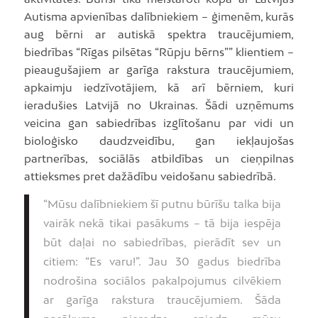
Autisma apvienības dalībniekiem – ģimenēm, kurās
aug bērni ar autiskā spektra traucējumiem,
biedrības “Rīgas pilsētas “Rūpju bērns”” klientiem –
pieaugušajiem ar garīga rakstura traucējumiem,
apkaimju iedzīvotājiem, kā arī bērniem, kuri
ieradušies Latvijā no Ukrainas. Šādi uzņēmums
veicina gan sabiedrības izglītošanu par vidi un
bioloģisko daudzveidību, gan iekļaujošas
partnerības, sociālās atbildības un cieņpilnas
attieksmes pret dažādību veidošanu sabiedrībā.
“Mūsu dalībniekiem šī putnu būrīšu talka bija
vairāk nekā tikai pasākums – tā bija iespēja
būt daļai no sabiedrības, pierādīt sev un
citiem: “Es varu!”. Jau 30 gadus biedrība
nodrošina sociālos pakalpojumus cilvēkiem
ar garīga rakstura traucējumiem. Šāda