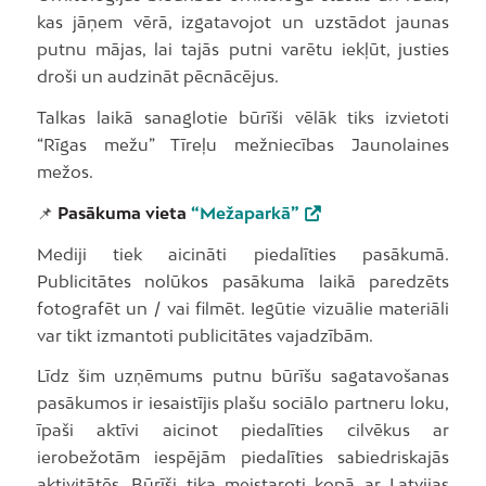
kas jāņem vērā, izgatavojot un uzstādot jaunas
putnu mājas, lai tajās putni varētu iekļūt, justies
droši un audzināt pēcnācējus.
Talkas laikā sanaglotie būrīši vēlāk tiks izvietoti
“Rīgas mežu” Tīreļu mežniecības Jaunolaines
mežos.
📌
Pasākuma vieta
“Mežaparkā”
Mediji tiek aicināti piedalīties pasākumā.
Publicitātes nolūkos pasākuma laikā paredzēts
fotografēt un / vai filmēt. Iegūtie vizuālie materiāli
var tikt izmantoti publicitātes vajadzībām.
Līdz šim uzņēmums putnu būrīšu sagatavošanas
pasākumos ir iesaistījis plašu sociālo partneru loku,
īpaši aktīvi aicinot piedalīties cilvēkus ar
ierobežotām iespējām piedalīties sabiedriskajās
aktivitātēs. Būrīši tika meistaroti kopā ar Latvijas