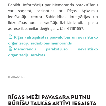
Papildu informāciju par Memoranda parakstīšanu
var saņemt, sazinoties ar Rīgas Apkaimju
iedzīvotāju centra Sabiedrības integrācijas un
līdzdalības nodaļas vadītāju Ilzi Meilandi, e-pasta
adrese ilze.meilande@riga.lv, tālr. 67181657.
Rīgas valstspilsētas pašvaldības un nevalstisko
organizāciju sadarbības memorands
Memorandu parakstījušo nevalstisko
organizāciju saraksts
03/04/2025
RĪGAS MEŽI PAVASARA PUTNU
BŪRĪŠU TALKĀS AKTĪVI IESAISTA