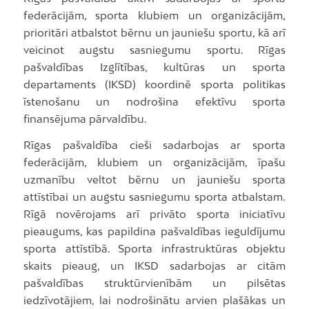
federācijām, sporta klubiem un organizācijām,
prioritāri atbalstot bērnu un jauniešu sportu, kā arī
veicinot augstu sasniegumu sportu. Rīgas
pašvaldības Izglītības, kultūras un sporta
departaments (IKSD) koordinē sporta politikas
īstenošanu un nodrošina efektīvu sporta
finansējuma pārvaldību.
Rīgas pašvaldība cieši sadarbojas ar sporta
federācijām, klubiem un organizācijām, īpašu
uzmanību veltot bērnu un jauniešu sporta
attīstībai un augstu sasniegumu sporta atbalstam.
Rīgā novērojams arī privāto sporta iniciatīvu
pieaugums, kas papildina pašvaldības ieguldījumu
sporta attīstībā. Sporta infrastruktūras objektu
skaits pieaug, un IKSD sadarbojas ar citām
pašvaldības struktūrvienībām un pilsētas
iedzīvotājiem, lai nodrošinātu arvien plašākas un