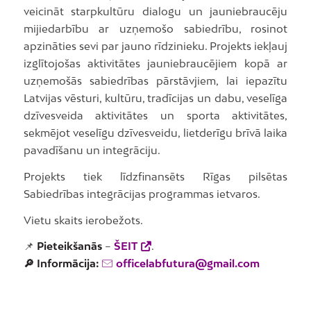
veicināt starpkultūru dialogu un jauniebraucēju
mijiedarbību ar uzņemošo sabiedrību, rosinot
apzināties sevi par jauno rīdzinieku. Projekts iekļauj
izglītojošas aktivitātes jauniebraucējiem kopā ar
uzņemošās sabiedrības pārstāvjiem, lai iepazītu
Latvijas vēsturi, kultūru, tradīcijas un dabu, veselīga
dzīvesveida aktivitātes un sporta aktivitātes,
sekmējot veselīgu dzīvesveidu, lietderīgu brīvā laika
pavadīšanu un integrāciju.
Projekts tiek līdzfinansēts Rīgas pilsētas
Sabiedrības integrācijas programmas ietvaros.
Vietu skaits ierobežots.
📌
Pieteikšanās
–
ŠEIT
.
🔎 Informācija:
officelabfutura@gmail.com