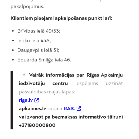
pakalpojumus.
Klientiem pieejami apkalpošanas punkti arī:
Brīvības ielā 49/53;
Ieriķu ielā 43A;
Daugavpils ielā 31;
Eduarda Smiļģa ielā 46.
📌
Vairāk informācijas par Rīgas Apkaimju
iedzīvotāju centru
iespējams uzzināt
pašvaldības mājas lapās:
riga.lv
apkaimes.lv
sadaļā
RAIC
vai zvanot pa bezmaksas informatīvo tālruni
+37180000800