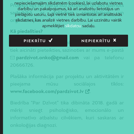
nepieciešamajām sīkdatnēm (cookies), lai uzlabotu vietnes
Projekts ilgs no marta līdz oktobrim un tiks īstenots
darbību un pakalpojumus, kā arī analizētu lietotājus un
sadarbībā ar dažādiem speciālistiem un
pielāgotu saturu, šajā vietnē tiek izmantotas arī analītiskās
organizācijām.
sīkdatnes, kas analizē vietnes darbību. Lai uzzinātu vairāk
apmeklējiet
sīkdatņu
sadaļu.
Kā piedalīties?
PIEKRĪTU
NEPIEKRĪTU
Dalība projektā ir bezmaksas, un visi interesenti
tiek aicināti pieteikties, sazinoties ar mums e-pastā
pardzivot.onko@gmail.com
vai pa telefonu
20666726.
Plašāka informācija par projektu un aktivitātēm ir
pieejama mūsu sociālajos tīklos:
www.facebook.com/pardzivot.lv
.
Biedrība “Par Dzīvot” tika dibināta 2018. gadā ar
mērķi sniegt psiholoģisko, emocionālo un
informatīvo atbalstu cilvēkiem, kuri saskaras ar
onkoloģijas diagnozi.