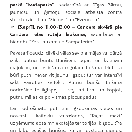
parkā “Mežaparks”
; sadarbībā ar Rīgas Bērnu,
jauniešu un ģimeņu sociālā atbalsta centra
struktūrvienībām “Ziemeļi” un “Ezermala”
📌
13.aprīlī, no 11.00-13.00 – Candera skvērā, pie
Candera ielas rotaļu laukuma;
sadarbībā ar
biedrību “Zasulaukam un Šampēterim”
Pavasarī daudzi cilvēki vēlas sev pie mājas vai dārzā
izlikt putnu būrīti. Būrīšiem, tāpat kā ikvienam
mājoklim, nepieciešama regulāra tīrīšana. Netīrītā
būrī putni nevar vīt jaunu ligzdu; tur var intensīvi
sākt vairoties kaitēkļi. Putnu būrīšu tīrīšana
nodrošina to ilgtspēju – regulāri tīrot un kopjot,
putnu mājas kalpo vismaz piecus gadus.
Lai nodrošinātu putniem ligzdošanas vietas un
novērstu kaitēkļu vairošanos, “Rīgas meži”
uzņēmuma apsaimniekotajās teritorijās ik gadu tīra
un labo esošos būrīšus, kā arī uzstāda jaunus.