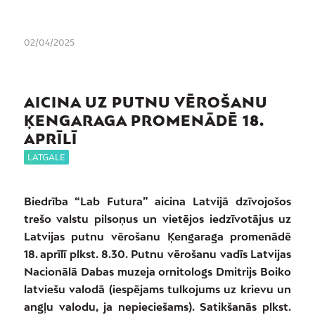
02/04/2025
AICINA UZ PUTNU VĒROŠANU
ĶENGARAGA PROMENĀDĒ 18.
APRĪLĪ
LATGALE
Biedrība “Lab Futura” aicina Latvijā dzīvojošos
trešo valstu pilsoņus un vietējos iedzīvotājus uz
Latvijas putnu vērošanu Ķengaraga promenādē
18. aprīlī plkst. 8.30. Putnu vērošanu vadīs Latvijas
Nacionālā Dabas muzeja ornitologs Dmitrijs Boiko
latviešu valodā (iespējams tulkojums uz krievu un
angļu valodu, ja nepieciešams). Satikšanās plkst.