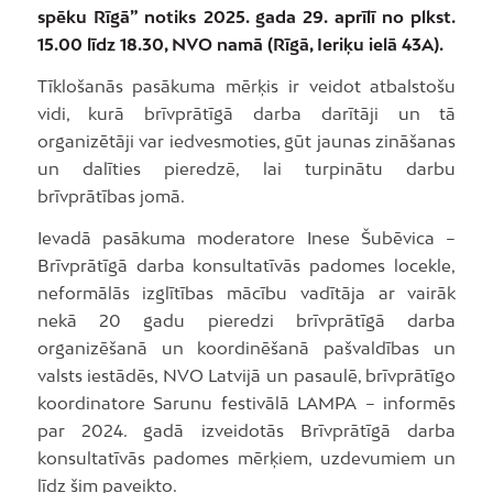
spēku Rīgā” notiks 2025. gada 29. aprīlī no plkst.
15.00 līdz 18.30, NVO namā (Rīgā, Ieriķu ielā 43A).
Tīklošanās pasākuma mērķis ir veidot atbalstošu
vidi, kurā brīvprātīgā darba darītāji un tā
organizētāji var iedvesmoties, gūt jaunas zināšanas
un dalīties pieredzē, lai turpinātu darbu
brīvprātības jomā.
Ievadā pasākuma moderatore Inese Šubēvica –
Brīvprātīgā darba konsultatīvās padomes locekle,
neformālās izglītības mācību vadītāja ar vairāk
nekā 20 gadu pieredzi brīvprātīgā darba
organizēšanā un koordinēšanā pašvaldības un
valsts iestādēs, NVO Latvijā un pasaulē, brīvprātīgo
koordinatore Sarunu festivālā LAMPA – informēs
par 2024. gadā izveidotās Brīvprātīgā darba
konsultatīvās padomes mērķiem, uzdevumiem un
līdz šim paveikto.