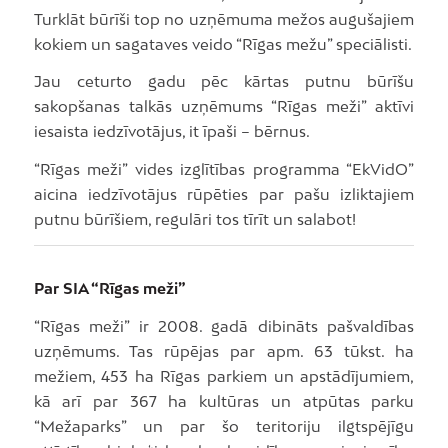
Turklāt būrīši top no uzņēmuma mežos augušajiem
kokiem un sagataves veido “Rīgas mežu” speciālisti.
Jau ceturto gadu pēc kārtas putnu būrīšu
sakopšanas talkās uzņēmums “Rīgas meži” aktīvi
iesaista iedzīvotājus, it īpaši – bērnus.
“Rīgas meži” vides izglītības programma “EkVidO”
aicina iedzīvotājus rūpēties par pašu izliktajiem
putnu būrīšiem, regulāri tos tīrīt un salabot!
Par SIA “Rīgas meži”
“Rīgas meži” ir 2008. gadā dibināts pašvaldības
uzņēmums. Tas rūpējas par apm. 63 tūkst. ha
mežiem, 453 ha Rīgas parkiem un apstādījumiem,
kā arī par 367 ha kultūras un atpūtas parku
“Mežaparks” un par šo teritoriju ilgtspējīgu