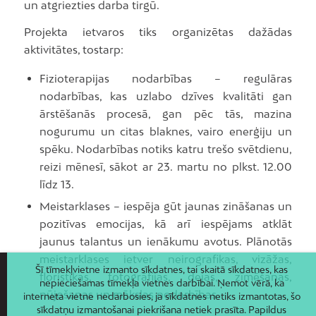
un atgriezties darba tirgū.
Projekta ietvaros tiks organizētas dažādas
aktivitātes, tostarp:
Fizioterapijas nodarbības – regulāras
nodarbības, kas uzlabo dzīves kvalitāti gan
ārstēšanās procesā, gan pēc tās, mazina
nogurumu un citas blaknes, vairo enerģiju un
spēku. Nodarbības notiks katru trešo svētdienu,
reizi mēnesī, sākot ar 23. martu no plkst. 12.00
līdz 13.
Meistarklases – iespēja gūt jaunas zināšanas un
pozitīvas emocijas, kā arī iespējams atklāt
jaunus talantus un ienākumu avotus. Plānotās
meistarklases ietver neirografikas, vizāžas,
Šī tīmekļvietne izmanto sīkdatnes, tai skaitā sīkdatnes, kas
floristikas, fotogrāfijas, dejas, zīmēšanas,
nepieciešamas tīmekļa vietnes darbībai. Ņemot vērā, ka
nūjošanas un mākslas nodarbības.
interneta vietne nedarbosies, ja sīkdatnes netiks izmantotas, šo
sīkdatņu izmantošanai piekrišana netiek prasīta. Papildus