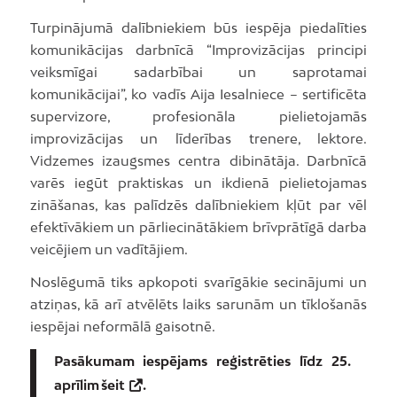
Turpinājumā dalībniekiem būs iespēja piedalīties
komunikācijas darbnīcā “Improvizācijas principi
veiksmīgai sadarbībai un saprotamai
komunikācijai”, ko vadīs Aija Iesalniece – sertificēta
supervizore, profesionāla pielietojamās
improvizācijas un līderības trenere, lektore.
Vidzemes izaugsmes centra dibinātāja. Darbnīcā
varēs iegūt praktiskas un ikdienā pielietojamas
zināšanas, kas palīdzēs dalībniekiem kļūt par vēl
efektīvākiem un pārliecinātākiem brīvprātīgā darba
veicējiem un vadītājiem.
Noslēgumā tiks apkopoti svarīgākie secinājumi un
atziņas, kā arī atvēlēts laiks sarunām un tīklošanās
iespējai neformālā gaisotnē.
Pasākumam iespējams reģistrēties līdz 25.
aprīlim
šeit
.