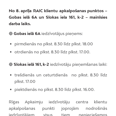
No 8. aprīļa RAIC klientu apkalpošanas punktos –
Gobas ielā 6A un Slokas iela 161, k-2 – mainīsies
darba laiks.
🔵
Gobas ielā 6A
iedzīvotājus pieņems:
pirmdienās no plkst. 8.30 līdz plkst. 18.00
otrdienās no plkst. 8.30 līdz plkst. 17.00.
🔵
Slokas ielā 161, k-2
iedzīvotāju pieņemšanas laiki:
trešdienās un ceturtdienās no plkst. 8.30 līdz
plkst. 17.00
piektdienās no plkst. 8.30 līdz plkst. 16.00.
Rīgas Apkaimju iedzīvotāju centra klientu
apkalpošanas punkti joprojām nodrošinās
iedzīvotājiem visus tiem nepieciešamos