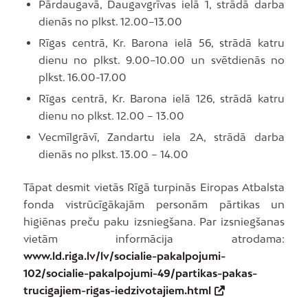
Pārdaugavā, Daugavgrīvas ielā 1, strādā darba
dienās no plkst. 12.00–13.00
Rīgas centrā, Kr. Barona ielā 56, strādā katru
dienu no plkst. 9.00–10.00 un svētdienās no
plkst. 16.00-17.00
Rīgas centrā, Kr. Barona ielā 126, strādā katru
dienu no plkst. 12.00 – 13.00
Vecmīlgrāvī, Zandartu iela 2A, strādā darba
dienās no plkst. 13.00 – 14.00
Tāpat desmit vietās Rīgā turpinās Eiropas Atbalsta
fonda vistrūcīgākajām personām pārtikas un
higiēnas preču paku izsniegšana. Par izsniegšanas
vietām informācija atrodama:
www.ld.riga.lv/lv/socialie-pakalpojumi-
102/socialie-pakalpojumi-49/partikas-pakas-
trucigajiem-rigas-iedzivotajiem.html