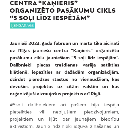
CENTRA “KAŅIERIS”
ORGANIZĒTO PASĀKUMU CIKLS
“5 SOĻI LĪDZ IESPĒJĀM”
ĶENGARAGS
Jaunieši 2023. gada februārī un martā tika aicināti
uz Rīgas jauniešu centra “Kaņieris” organizēto
pasākumu ciklu jauniešiem “5 soļi līdz iespējām”.
Dalībnieki piecas trešdienas varēja satikties
klātienē, iepazīties ar dažādām organizācijām,
dzirdēt pieredzes stāstus no vienaudžiem, kas
devušies projektos uz citām valstīm un kas
organizējuši aizraujošus projektus arī Rīgā.
#5soļi dalībniekiem arī pašiem bija iespēja
pieteikties vēl nebijušiem piedzīvojumiem,
projektiem un kļūt par jaunajiem biedrību
aktīvistiem. Jaunie rīdzinieki ieguva zināšanas un