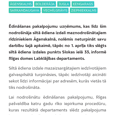
ĀGENSKALNS
,
BOLDERĀJA
,
JUGLA
,
ĶENGARAGS
,
SARKANDAUGAVA
,
VECMĪLGRĀVIS
,
ZIEPNIEKKALNS
Ēdināšanas pakalpojumu uzņēmums, kas līdz šim
nodrošināja siltā ēdiena izdali maznodrošinātajiem
rīdziniekiem Āgenskalnā, nolēmis neturpināt savu
darbību šajā apkaimē, tāpēc no 1. aprīļa tiks slēgts
siltā ēdiena izdales punkts Slokas ielā 33, informē
Rīgas domes Labklājības departaments.
Siltā ēdiena izdale mazaizsargātajiem iedzīvotājiem
galvaspilsētā turpināsies, tāpēc iedzīvotāji aicināti
sekot līdzi informācijai par adresēm, kurās vietās tā
tiks nodrošināta.
Lai nodrošinātu ēdināšanas pakalpojumu, Rīgas
pašvaldība katru gadu rīko iepirkuma procedūru,
kuras rezultātā departaments slēdz pakalpojuma