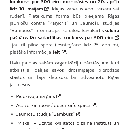
konkurss par 300 eiro norisināsies no 20. aprīļa
līdz 10. maijam
. Idejas varēs īstenot vasarā vai
rudenī. Pieteikuma forma būs pieejama Rīgas
jauniešu centra “Kaņieris” un Jauniešu studijas
“Bambuss” informācijas kanālos. Savukārt
skolēnu
pašpārvalžu sadarbības konkurss par 500 eiro
jau rit pilnā sparā (iesniegšana līdz 25. aprīlim),
plašāka informācija
šeit
.
Lielu paldies sakām organizāciju pārstāvjiem, kuri
atbalstīja, dalījās savos drosmīgajos pieredzes
stāstos un bija klātesoši, lai iedvesmotu Rīgas
jauniešus:
Piedzīvojuma gars
Active Rainbow / queer safe space
,
Jauniešu studija “Bambuss”
,
Viskaļi – Dzīves kvalitātes dizaina institūts un