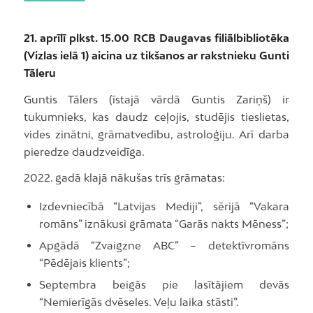
21. aprīlī plkst. 15.00 RCB Daugavas filiālbibliotēka
(Vizlas ielā 1) aicina uz tikšanos ar rakstnieku Gunti
Tāleru
Guntis Tālers (īstajā vārdā Guntis Zariņš) ir
tukumnieks, kas daudz ceļojis, studējis tieslietas,
vides zinātni, grāmatvedību, astroloģiju. Arī darba
pieredze daudzveidīga.
2022. gadā klajā nākušas trīs grāmatas:
Izdevniecībā “Latvijas Mediji”, sērijā “Vakara
romāns” iznākusi grāmata “Garās nakts Mēness”;
Apgādā “Zvaigzne ABC” – detektīvromāns
“Pēdējais klients”;
Septembra beigās pie lasītājiem devās
“Nemierīgās dvēseles. Veļu laika stāsti”.