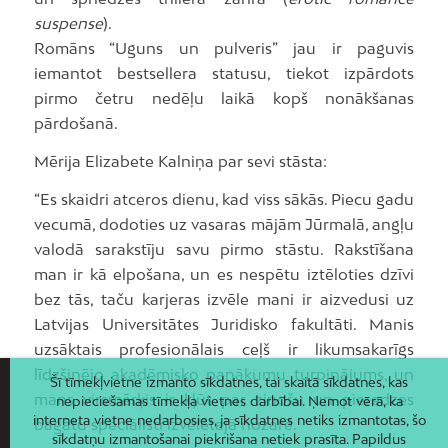
suspense
).
Romāns “Uguns un pulveris” jau ir paguvis
iemantot bestsellera statusu, tiekot izpārdots
pirmo četru nedēļu laikā kopš nonākšanas
pārdošanā.
Mērija Elizabete Kalniņa par sevi stāsta:
“Es skaidri atceros dienu, kad viss sākās. Piecu gadu
vecumā, dodoties uz vasaras mājām Jūrmalā, angļu
valodā sarakstīju savu pirmo stāstu. Rakstīšana
man ir kā elpošana, un es nespētu iztēloties dzīvi
bez tās, taču karjeras izvēle mani ir aizvedusi uz
Latvijas Universitātes Juridisko fakultāti. Manis
uzsāktais profesionālais ceļš ir likumsakarīgs
līdzšinējo akadēmisko panākumu turpinājums, un
Šī tīmekļvietne izmanto sīkdatnes, tai skaitā sīkdatnes, kas
mans virsmērķis ir kļūt par zinošu un pieredzes
nepieciešamas tīmekļa vietnes darbībai. Ņemot vērā, ka
interneta vietne nedarbosies, ja sīkdatnes netiks izmantotas, šo
bagātu speciālisti izvēlētajā nozarē.
sīkdatņu izmantošanai piekrišana netiek prasīta. Papildus