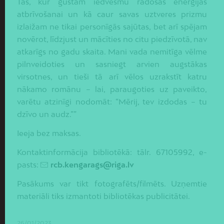
Tas, kur gūstam iedvesmu radošās enerģijas
atbrīvošanai un kā caur savas uztveres prizmu
izlaižam ne tikai personīgās sajūtas, bet arī spējam
novērot, līdzjust un mācīties no citu piedzīvotā, nav
atkarīgs no gadu skaita. Mani vada nemitīga vēlme
pilnveidoties un sasniegt arvien augstākas
virsotnes, un tieši tā arī vēlos uzrakstīt katru
nākamo romānu – lai, paraugoties uz paveikto,
varētu atzinīgi nodomāt: “Mērij, tev izdodas – tu
dzīvo un audz.””
Ieeja bez maksas.
Kontaktinformācija bibliotēkā: tālr. 67105992, e-
pasts:
rcb.kengarags@riga.lv
Pasākums var tikt fotografēts/filmēts. Uzņemtie
materiāli tiks izmantoti bibliotēkas publicitātei.
26/01/2023