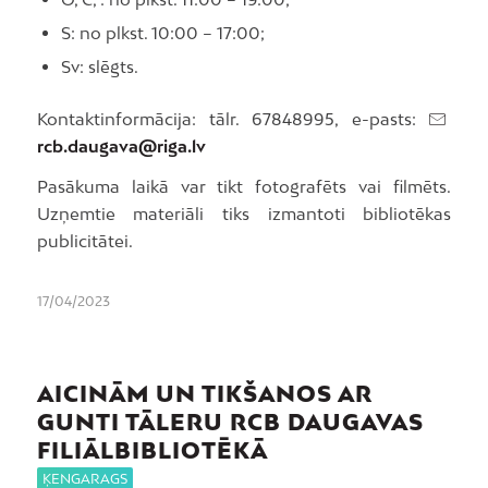
S: no plkst. 10:00 – 17:00;
Sv: slēgts.
Kontaktinformācija: tālr. 67848995, e-pasts:
rcb.daugava@riga.lv
Pasākuma laikā var tikt fotografēts vai filmēts.
Uzņemtie materiāli tiks izmantoti bibliotēkas
publicitātei.
17/04/2023
AICINĀM UN TIKŠANOS AR
GUNTI TĀLERU RCB DAUGAVAS
FILIĀLBIBLIOTĒKĀ
ĶENGARAGS