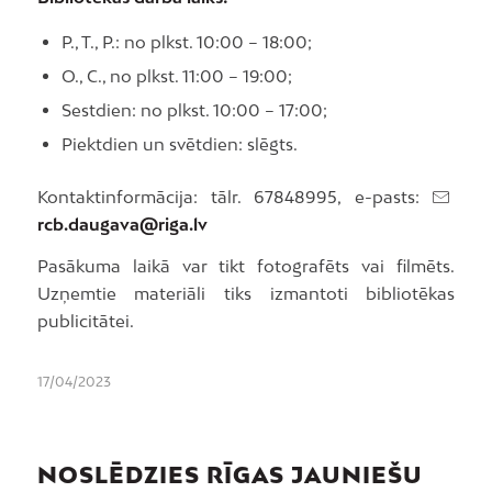
P., T., P.: no plkst. 10:00 – 18:00;
O., C., no plkst. 11:00 – 19:00;
Sestdien: no plkst. 10:00 – 17:00;
Piektdien un svētdien: slēgts.
Kontaktinformācija: tālr. 67848995, e-pasts:
rcb.daugava@riga.lv
Pasākuma laikā var tikt fotografēts vai filmēts.
Uzņemtie materiāli tiks izmantoti bibliotēkas
publicitātei.
17/04/2023
NOSLĒDZIES RĪGAS JAUNIEŠU