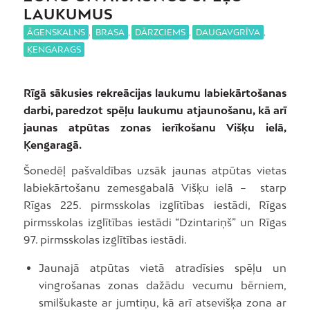
LAUKUMUS
ĀGENSKALNS
,
BRASA
,
DĀRZCIEMS
,
DAUGAVGRĪVA
,
ĶENGARAGS
Rīgā sākusies rekreācijas laukumu labiekārtošanas
darbi, paredzot spēļu laukumu atjaunošanu, kā arī
jaunas atpūtas zonas ierīkošanu Višķu ielā,
Ķengaragā.
Šonedēļ pašvaldības uzsāk jaunas atpūtas vietas
labiekārtošanu zemesgabalā Višķu ielā – starp
Rīgas 225. pirmsskolas izglītības iestādi, Rīgas
pirmsskolas izglītības iestādi “Dzintariņš” un Rīgas
97. pirmsskolas izglītības iestādi.
Jaunajā atpūtas vietā atradīsies spēļu un
vingrošanas zonas dažādu vecumu bērniem,
smilšukaste ar jumtiņu, kā arī atsevišķa zona ar