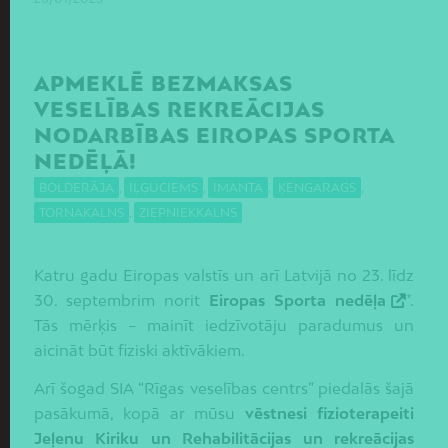
APMEKLĒ BEZMAKSAS
VESELĪBAS REKREĀCIJAS
NODARBĪBAS EIROPAS SPORTA
NEDĒĻĀ!
BOLDERĀJA
,
IĻĢUCIEMS
,
IMANTA
,
ĶENGARAGS
,
TORŅAKALNS
,
ZIEPNIEKKALNS
Katru gadu Eiropas valstīs un arī Latvijā no 23. līdz
30. septembrim norit
Eiropas Sporta nedēļa
*.
Tās mērķis – mainīt iedzīvotāju paradumus un
aicināt būt fiziski aktīvākiem.
Arī šogad SIA “Rīgas veselības centrs” piedalās šajā
pasākumā, kopā ar mūsu
vēstnesi fizioterapeiti
Jeļenu Kiriku un Rehabilitācijas un rekreācijas