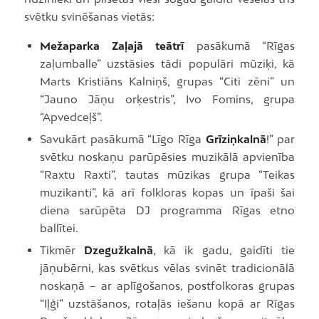
svētku svinēšanas vietās:
Mežaparka Zaļajā teātrī
pasākumā “Rīgas
zaļumballe” uzstāsies tādi populāri mūziķi, kā
Marts Kristiāns Kalniņš, grupas “Citi zēni” un
“Jauno Jāņu orķestris”, Ivo Fomins, grupa
“Apvedceļš”.
Savukārt pasākumā “Līgo Rīga
Grīziņkalnā
!” par
svētku noskaņu parūpēsies muzikālā apvienība
“Raxtu Raxti”, tautas mūzikas grupa “Teikas
muzikanti”, kā arī folkloras kopas un īpaši šai
diena sarūpēta DJ programma Rīgas etno
ballītei.
Tikmēr
Dzegužkalnā
, kā ik gadu, gaidīti tie
jāņubērni, kas svētkus vēlas svinēt tradicionālā
noskaņā – ar aplīgošanos, postfolkoras grupas
“Iļģi” uzstāšanos, rotaļās iešanu kopā ar Rīgas