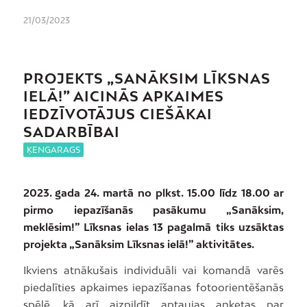
21/03/2023
PROJEKTS „SANĀKSIM LĪKSNAS
IELĀ!” AICINĀS APKAIMES
IEDZĪVOTĀJUS CIEŠĀKAI
SADARBĪBAI
ĶENGARAGS
2023. gada 24. martā no plkst. 15.00 līdz 18.00 ar
pirmo iepazīšanās pasākumu „Sanāksim,
meklēsim!” Līksnas ielas 13 pagalmā tiks uzsāktas
projekta „Sanāksim Līksnas ielā!” aktivitātes.
Ikviens atnākušais individuāli vai komandā varēs
piedalīties apkaimes iepazīšanas fotoorientēšanās
spēlē, kā arī aizpildīt aptaujas anketas par