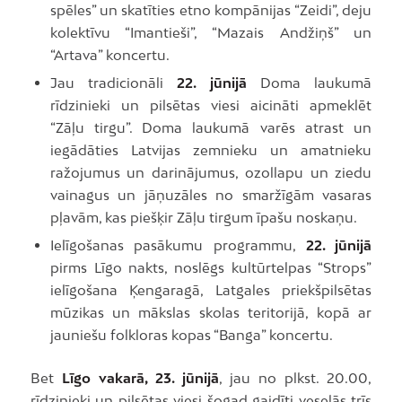
spēles” un skatīties etno kompānijas “Zeidi”, deju
kolektīvu “Imantieši”, “Mazais Andžiņš” un
“Artava” koncertu.
Jau tradicionāli
22. jūnijā
Doma laukumā
rīdzinieki un pilsētas viesi aicināti apmeklēt
“Zāļu tirgu”. Doma laukumā varēs atrast un
iegādāties Latvijas zemnieku un amatnieku
ražojumus un darinājumus, ozollapu un ziedu
vainagus un jāņuzāles no smaržīgām vasaras
pļavām, kas piešķir Zāļu tirgum īpašu noskaņu.
Ielīgošanas pasākumu programmu,
22. jūnijā
pirms Līgo nakts, noslēgs kultūrtelpas “Strops”
ielīgošana Ķengaragā, Latgales priekšpilsētas
mūzikas un mākslas skolas teritorijā, kopā ar
jauniešu folkloras kopas “Banga” koncertu.
Bet
Līgo vakarā, 23. jūnijā
, jau no plkst. 20.00,
rīdzinieki un pilsētas viesi šogad gaidīti veselās trīs