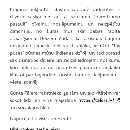
Krājumā iekļautos stāstus caurauž vadmotīvs –
cilvēka saskarsme ar tā saucamo “neredzamo
pasauli”, dīvainu, noslēpumainu un neizpētītu
dimensiju, no kuras mūs šķir dabas radīta
aizsargsiena. Reizēm gadās, ka drošības barjera
nezināmu iemeslu dēļ kļūst vājāka, ielaižot “tās
puses” būtnes mūsu ikdienas dzīvē, un tad parasti
sāk risināties dīvaini un neizskaidrojami notikumi,
kuri tiek nodoti no paaudzes paaudzei, ar laiku
kļūstot par leģendām, nostāstiem un ticējumiem –
vēsta izdevēji.
Gunta Tālera rakstnieka gaitām un aktivitātēm var
sekot līdzi arī viņa mājaslapā
https://talers.lv/
un sociālajos tīklos.
Laipni gaidīti visi interesenti!
Bibliotēkas darba laiks: