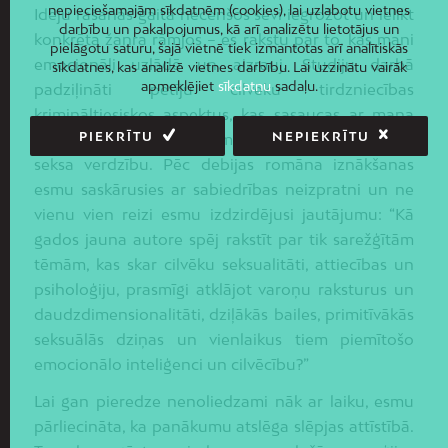
nepieciešamajām sīkdatnēm (cookies), lai uzlabotu vietnes
Ideju rašanās gaitā necenšos sevi iegrožot un ielikt
darbību un pakalpojumus, kā arī analizētu lietotājus un
konkrēta žanra rāmjos – es rakstu par to, kas mani
pielāgotu saturu, šajā vietnē tiek izmantotas arī analītiskās
emocionāli uzlādē un aizrauj. Studiju darbā
sīkdatnes, kas analizē vietnes darbību. Lai uzzinātu vairāk
apmeklējiet
sīkdatņu
sadaļu.
padziļināti pētīju cilvēku tirdzniecības
krimināltiesiskos aspektus, kas sasaucas ar mana
PIEKRĪTU
NEPIEKRĪTU
otrā romāna sižeta vadmotīviem: prostitūciju un
seksa verdzību. Pēc debijas romāna iznākšanas
esmu saskārusies ar sabiedrības neizpratni un ne
vienu vien reizi esmu izdzirdējusi jautājumu: “Kā
gados jauna autore spēj rakstīt par tik sarežģītām
tēmām, kas skar cilvēku seksualitāti, attiecības un
psiholoģiju, prasmīgi atklājot varoņu raksturus un
daudzdimensionalitāti, dziļākās bailes, primitīvākās
seksuālās dziņas un vienlaikus tiem piemītošo
emocionālo inteliģenci un cilvēcību?”
Lai gan pieredze nenoliedzami nāk ar laiku, esmu
pārliecināta, ka panākumu atslēga slēpjas attīstībā.