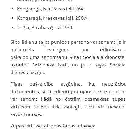
Ķengaragā, Maskavas ielā 264,
Ķengaragā, Maskavas ielā 250A,
Juglā, Brīvības gatvē 369.
Silto ēdienu šajos punktos persona var saņemt, ja ir
noformēts iesniegums par ēdināšanas
pakalpojuma saņemšanu Rīgas Sociālajā dienestā,
uzrādot Rīdzinieka karti, un ja ir Rīgas Sociālā
dienesta izziņa.
Rīgas pašvaldība atgādina, ka, neuzrādot
dokumentus, siltu ēdienu joprojām bez izmaiņām
var saņemt kādā no četrām bezmaksas zupas
virtuvēm. Ēdiens tiek izsniegts tikai līdzi nešanai
savos traukos.
Zupas virtuves atrodas šādās adresēs: