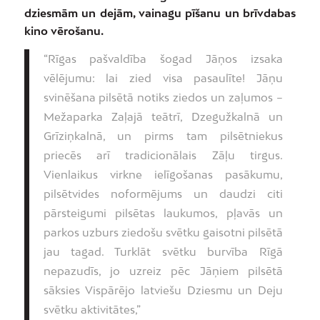
dziesmām un dejām, vainagu pīšanu un brīvdabas
kino vērošanu.
“Rīgas pašvaldība šogad Jāņos izsaka
vēlējumu: lai zied visa pasaulīte! Jāņu
svinēšana pilsētā notiks ziedos un zaļumos –
Mežaparka Zaļajā teātrī, Dzegužkalnā un
Grīziņkalnā, un pirms tam pilsētniekus
priecēs arī tradicionālais Zāļu tirgus.
Vienlaikus virkne ielīgošanas pasākumu,
pilsētvides noformējums un daudzi citi
pārsteigumi pilsētas laukumos, pļavās un
parkos uzburs ziedošu svētku gaisotni pilsētā
jau tagad. Turklāt svētku burvība Rīgā
nepazudīs, jo uzreiz pēc Jāņiem pilsētā
sāksies Vispārējo latviešu Dziesmu un Deju
svētku aktivitātes,”