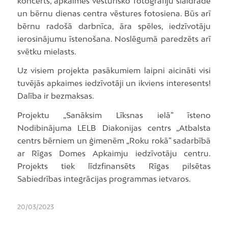
koncerts, apkaimes vēsturisko fotogrāfiju slaidrāde
un bērnu dienas centra vēstures fotosiena. Būs arī
bērnu radošā darbnīca, āra spēles, iedzīvotāju
ierosinājumu īstenošana. Noslēgumā paredzēts arī
svētku mielasts.
Uz visiem projekta pasākumiem laipni aicināti visi
tuvējās apkaimes iedzīvotāji un ikviens interesents!
Dalība ir bezmaksas.
Projektu „Sanāksim Līksnas ielā” īsteno
Nodibinājuma LELB Diakonijas centrs „Atbalsta
centrs bērniem un ģimenēm „Roku rokā” sadarbībā
ar Rīgas Domes Apkaimju iedzīvotāju centru.
Projekts tiek līdzfinansēts Rīgas pilsētas
Sabiedrības integrācijas programmas ietvaros.
20/03/2023