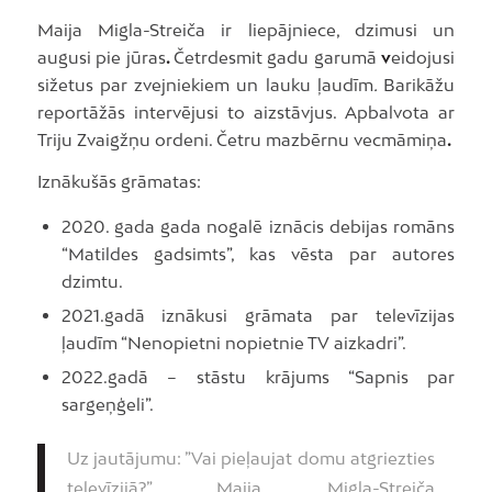
Maija Migla-Streiča ir liepājniece, dzimusi un
augusi pie jūras
.
Četrdesmit gadu garumā
v
eidojusi
sižetus par zvejniekiem un lauku ļaudīm
.
Barikāžu
reportāžās intervējusi to aizstāvjus. Apbalvota ar
Triju Zvaigžņu ordeni. Četru mazbērnu vecmāmiņa
.
Iznākušās grāmatas:
2020. gada gada nogalē iznācis debijas romāns
“Matildes gadsimts”, kas vēsta par autores
dzimtu.
2021.gadā iznākusi grāmata par televīzijas
ļaudīm “Nenopietni nopietnie TV aizkadri”.
2022.gadā – stāstu krājums “Sapnis par
sargeņģeli”.
Uz jautājumu: ”Vai pieļaujat domu atgriezties
televīzijā?” Maija Migla-Streiča