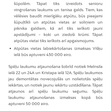
šūpolēm. Tāpat tiks izveidots senioru
vingrošanas laukums un tenisa galds. Tiem, kas
vēlēsies baudīt mierīgāku atpūtu, būs pieejami
šūpuļtīkli un atpūtas vietas ar soliņiem un
piknika galdiem, kā arī tiks ierīkoti jauni
apstādījumi – koki un ziedoši krūmi. Tāpat
atpūtas vietai tiks ierīkots arī apgaismojums.
Atpūtas vietas labiekārtošanas izmaksas Višķu
ielā būs aptuveni 430 000 eiro.
Spēļu laukumu atjaunošana šobrīd notiek Melnsila
ielā 22 un 24A un Kristapa ielā 12A. Spēļu laukumos
jau demontētas novecojušās un nolietotās spēļu
iekārtas, un notiek jaunu iekārtu uzstādīšana. Tāpat
atjaunos arī spēļu laukumu segumu. Spēļu
laukumu atjaunošanas izmaksas kopā būs
aptuveni 50 000 eiro.