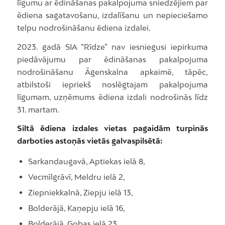
līgumu ar ēdināšanas pakalpojuma sniedzējiem par
ēdiena sagatavošanu, izdalīšanu un nepieciešamo
telpu nodrošināšanu ēdiena izdalei.
2023. gadā SIA “Rīdze” nav iesniegusi iepirkuma
piedāvājumu par ēdināšanas pakalpojuma
nodrošināšanu Āgenskalna apkaimē, tāpēc,
atbilstoši iepriekš noslēgtajam pakalpojuma
līgumam, uzņēmums ēdiena izdali nodrošinās līdz
31. martam.
Siltā ēdiena izdales vietas pagaidām turpinās
darboties astoņās vietās galvaspilsētā:
Sarkandaugavā, Aptiekas ielā 8,
Vecmīlgrāvī, Meldru ielā 2,
Ziepniekkalnā, Ziepju ielā 13,
Bolderājā, Kaņepju ielā 16,
Bolderājā, Gobas ielā 23,