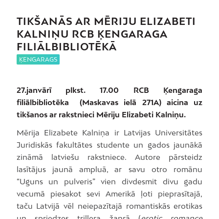
TIKŠANĀS AR MĒRIJU ELIZABETI
KALNIŅU RCB ĶENGARAGA
FILIĀLBIBLIOTĒKĀ
ĶENGARAGS
27.janvārī plkst. 17.00 RCB Ķengaraga
filiālbibliotēka (Maskavas ielā 271A) aicina uz
tikšanos ar rakstnieci Mēriju Elizabeti Kalniņu.
Mērija Elizabete Kalniņa ir Latvijas Universitātes
Juridiskās fakultātes studente un gados jaunākā
zināmā latviešu rakstniece. Autore pārsteidz
lasītājus jaunā ampluā, ar savu otro romānu
“Uguns un pulveris” vien divdesmit divu gadu
vecumā piesakot sevi Amerikā ļoti pieprasītajā,
taču Latvijā vēl neiepazītajā romantiskās erotikas
un spriedzes trillera žanrā (
erotic romance