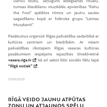
Danču klubu, Jāņuguns iedegšanas rituālu,
tumsas kliedēšanu muzikālās apvienības “Rahu
the Fool” spēlētos ritmos un jautru saules
sagaidīšanu kopā ar folkroka grupu “Laimas
Muzykanti”.
Pasākumus organizē Rīgas pašvaldība sadarbībā ar
kultūras centriem un biedrībām. Ar visiem
pašvaldības rīkotajiem Rīgas vasaras kultūras
pasākumiem iespējams iepazīties tīmekļvietnē
vasara.riga.lv
, kā arī sekot līdzi sociālo tīklu lapā
“Rīgā notiek”
.
21/06/2023
RĪGĀ VEIDO JAUNU ATPŪTAS
ZONU UN ATJAUNOS SPĒĻU