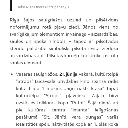
saka Rīgas mērs Mārtiņš Staķis.
Rīga šajos saulgriežos uzzied un pilsētvides
noformējumu rotā pļavu ziedi. Jāņos viens no
svarīgākajiem elementiem ir vainags – aizsardzības,
saules un spēka simbols – tāpēc ar pilsētvides
stendu palīdzību simboliski pilsēta ievīta ziedošā
aizsardzības aplī. Pilsētas karogu konstrukcijas rotā
saules elementi.
Vasaras saulgriežos,
21. jūnija
vakarā, kultūrtelpā
“Strops” Lucavsalā brīvdabas kino seansā rādīs
kulta filmu “Limuzīns Jāņu nakts krāsā”. Tāpat
kultūrtelpā “Strops” pļavnieku Zaļajā birzī
uzstāsies folkloras kopa “Putni”. Šajā dienā arī
pie kultūras centra “Imanta” ielīgošanas
pasākumā “Sit, Jānīti, vara bungas” varēs
iesaistīties spēļu aktivitātēs kopā ar “Lielās koka