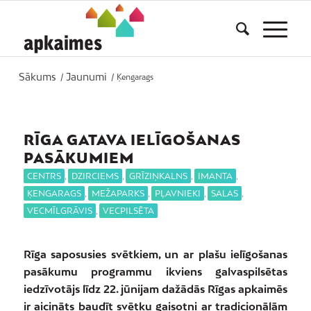
Sākums
Jaunumi
/
/
Ķengarags
RĪGA GATAVA IELĪGOŠANAS
PASĀKUMIEM
CENTRS
,
DZIRCIEMS
,
GRĪZIŅKALNS
,
IMANTA
,
ĶENGARAGS
,
MEŽAPARKS
,
PĻAVNIEKI
,
SALAS
,
VECMĪLGRĀVIS
,
VECPILSĒTA
Rīga saposusies svētkiem, un ar plašu ielīgošanas
pasākumu programmu ikviens galvaspilsētas
iedzīvotājs līdz 22. jūnijam dažādās Rīgas apkaimēs
ir aicināts baudīt svētku gaisotni ar tradicionālām