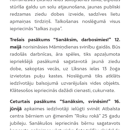
stūrīša galdu un solu atjaunošana, jaunas publiski
redzamas ziedu dobes izveide, sadzīves lietu
apmaiņas tirdziņš. Talkošanas noslēgumā visus
iepriecinās “talkas zupa”.
Trešais pasākums “Sanāksim, darbosimies!” 12.
maijā
norisināsies Māmiņdienas svinību gaidās. Būs
radošās darbnīcas, āra spēles, tiks apzaļumota
iepriekšējā pasākumā sagatavotā jaunā ziedu
dobe, sakoptas vecās, uz Līksnas ielas 13 žoga
izvietotas puķu kastes. Noslēgumā tiks atklāts
iedzīvotāju balsojumā uzvarējušais vides objekts.
Klātesošos iepriecinās dažādi cienasti, cukurvate.
Ceturtais pasākums “Sanāksim, svinēsim!” 16.
jūnijā
apkaimes iedzīvotāji ielūgti svinēt Atbalsta
centra bērniem un ģimenēm “Roku rokā” 25 gadu
jubileju. Sanākušos iepriecinās bērnu sagatavots