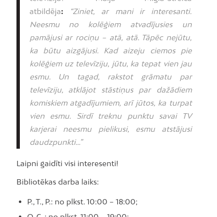
atbildēja
:
“Ziniet, ar mani ir interesanti.
Neesmu no kolēģiem atvadījusies un
pamājusi ar rociņu – atā, atā. Tāpēc nejūtu,
ka būtu aizgājusi. Kad aizeju ciemos pie
kolēģiem uz televīziju, jūtu, ka tepat vien jau
esmu. Un tagad, rakstot grāmatu par
televīziju, atklājot stāstiņus par dažādiem
komiskiem atgadījumiem, arī jūtos, ka turpat
vien esmu. Sirdī treknu punktu savai TV
karjerai neesmu pielikusi, esmu atstājusi
daudzpunkti…”
Laipni gaidīti visi interesenti!
Bibliotēkas darba laiks:
P., T., P.: no plkst. 10:00 – 18:00;
O, C, : no plkst. 11:00 – 19:00;