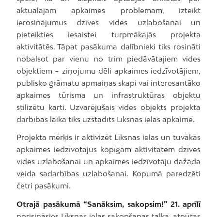
aktuālajām apkaimes problēmām, izteikt
ierosinājumus dzīves vides uzlabošanai un
pieteikties iesaistei turpmākajās projekta
aktivitātēs. Tāpat pasākuma dalībnieki tiks rosināti
nobalsot par vienu no trim piedāvātajiem vides
objektiem – ziņojumu dēli apkaimes iedzīvotājiem,
publisko grāmatu apmaiņas skapi vai interesantāko
apkaimes tūrisma un infrastruktūras objektu
stilizētu karti. Uzvarējušais vides objekts projekta
darbības laikā tiks uzstādīts Līksnas ielas apkaimē.
Projekta mērķis ir aktivizēt Līksnas ielas un tuvākās
apkaimes iedzīvotājus kopīgām aktivitātēm dzīves
vides uzlabošanai un apkaimes iedzīvotāju dažāda
veida sadarbības uzlabošanai. Kopumā paredzēti
četri pasākumi.
Otrajā pasākumā “Sanāksim, sakopsim!” 21. aprīlī
norisināsies Līksnas ielas sakopšanas talka, atpūtas