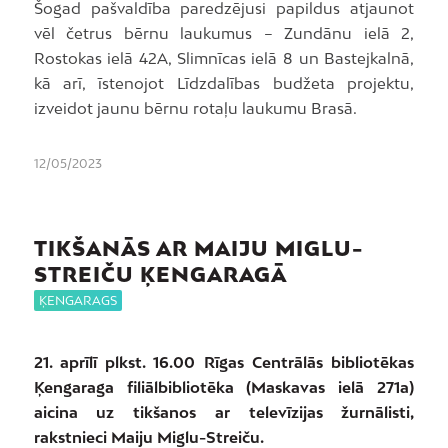
Šogad pašvaldība paredzējusi papildus atjaunot
vēl četrus bērnu laukumus – Zundānu ielā 2,
Rostokas ielā 42A, Slimnīcas ielā 8 un Bastejkalnā,
kā arī, īstenojot Līdzdalības budžeta projektu,
izveidot jaunu bērnu rotaļu laukumu Brasā.
12/05/2023
TIKŠANĀS AR MAIJU MIGLU-
STREIČU ĶENGARAGĀ
ĶENGARAGS
21. aprīlī plkst. 16.00 Rīgas Centrālās bibliotēkas
Ķengaraga filiālbibliotēka (Maskavas ielā 271a)
aicina uz tikšanos ar televīzijas žurnālisti,
rakstnieci Maiju Miglu-Streiču.