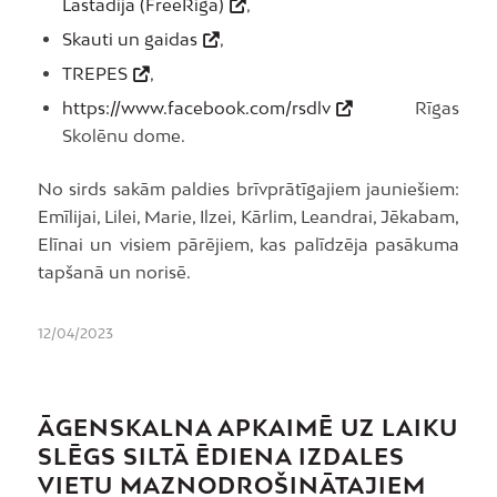
Lastādija (FreeRiga)
,
Skauti un gaidas
,
TREPES
,
https://www.facebook.com/rsdlv
Rīgas
Skolēnu dome.
No sirds sakām paldies brīvprātīgajiem jauniešiem:
Emīlijai, Lilei, Marie, Ilzei, Kārlim, Leandrai, Jēkabam,
Elīnai un visiem pārējiem, kas palīdzēja pasākuma
tapšanā un norisē.
12/04/2023
ĀGENSKALNA APKAIMĒ UZ LAIKU
SLĒGS SILTĀ ĒDIENA IZDALES
VIETU MAZNODROŠINĀTAJIEM