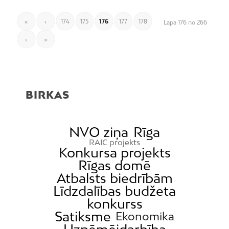
«
‹
174
175
176
177
178
Lapa 176 no 266
›
»
BIRKAS
NVO ziņa
Rīga
RAIC projekts
Konkursa projekts
Rīgas domē
Atbalsts biedrībām
Līdzdalības budžeta
konkurss
Satiksme
Ekonomika