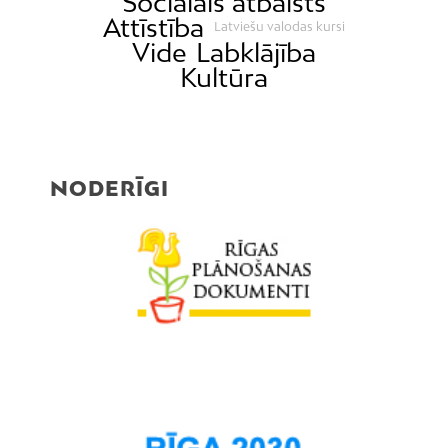
Sociālais atbalsts
Attīstība
Latviešu valodas kursi
Vide
Labklājība
Kultūra
NODERĪGI