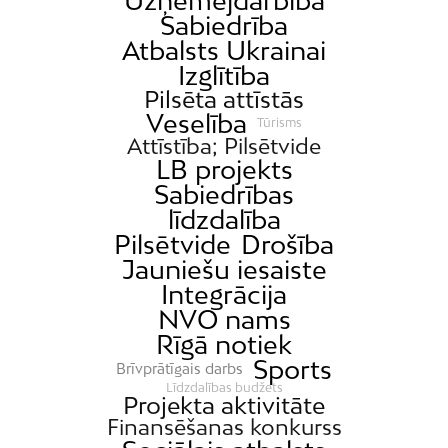
Uzņēmējdarbība
Sabiedrība
Atbalsts Ukrainai
Izglītība
Pilsēta attīstās
Veselība
Tūrisms
Attīstība; Pilsētvide
LB projekts
Sabiedrības
līdzdalība
Pilsētvide
Drošība
Jauniešu iesaiste
Integrācija
NVO nams
Rīgā notiek
Sports
Brīvprātīgais darbs
Līdzdalības budžets
Projekta aktivitāte
Finansēšanas konkurss