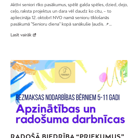
Aktīvi seniori rīko pasākumus, spēlē galda spēles, dzied, dejo,
ceļo, raksta projektus un dara vēl daudz ko citu, – to
apliecināja 12. oktobrī NVO namā senioru tīklošanās
pasākumā “Senioru diena” kopā sanākušie ļaudis. 📌…
Lasīt vairāk
RADOŠĀ BIEDRĪBA “PRIEKUMUS”