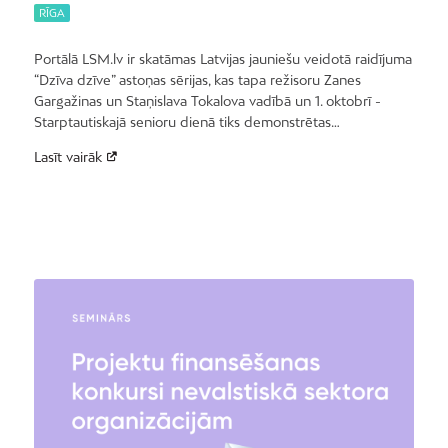
RĪGA
Portālā LSM.lv ir skatāmas Latvijas jauniešu veidotā raidījuma
“Dzīva dzīve” astoņas sērijas, kas tapa režisoru Zanes
Gargažinas un Staņislava Tokalova vadībā un 1. oktobrī -
Starptautiskajā senioru dienā tiks demonstrētas…
Lasīt vairāk