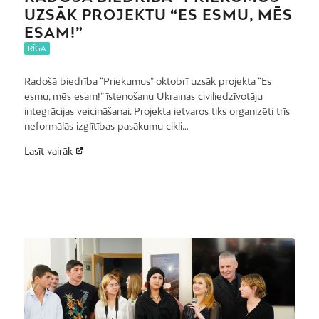
UZSĀK PROJEKTU “ES ESMU, MĒS
ESAM!”
RĪGA
Radošā biedrība “Priekumus” oktobrī uzsāk projekta “Es
esmu, mēs esam!” īstenošanu Ukrainas civiliedzīvotāju
integrācijas veicināšanai. Projekta ietvaros tiks organizēti trīs
neformālās izglītības pasākumu cikli…
Lasīt vairāk