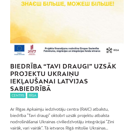
BIEDRĪBA “TAVI DRAUGI” UZSĀK
PROJEKTU UKRAIŅU
IEKĻAUŠANAI LATVIJAS
SABIEDRĪBĀ
CENTRS
,
RĪGA
Ar Rīgas Apkaimju iedzīvotāju centra (RAIC) atbalstu,
biedrība "Tavi draugi" oktobrī uzsāk projektu atbalsta
nodrošināšanai Ukrainas civiliedzīvotāju integrācijai "Zini
vairāk, vari vairāk". Tā ietvaros Rīgā mītošie Ukrainas…