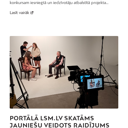
konkursam iesniegtā un iedzīvotāju atbalstītā projekta…
Lasīt vairāk
PORTĀLĀ LSM.LV SKATĀMS
JAUNIEŠU VEIDOTS RAIDĪJUMS