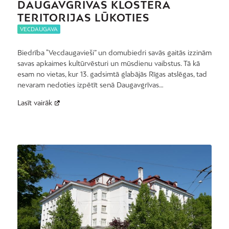
DAUGAVGRĪVAS KLOSTERA
TERITORIJAS LŪKOTIES
VECDAUGAVA
Biedrība "Vecdaugavieši” un domubiedri savās gaitās izzinām
savas apkaimes kultūrvēsturi un mūsdienu vaibstus. Tā kā
esam no vietas, kur 13. gadsimtā glabājās Rīgas atslēgas, tad
nevaram nedoties izpētīt senā Daugavgrīvas…
Lasīt vairāk