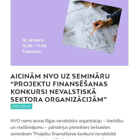
AICINĀM NVO UZ SEMINĀRU
“PROJEKTU FINANSĒŠANAS
KONKURSI NEVALSTISKĀ
SEKTORA ORGANIZĀCIJĀM”
NVO ZIŅAS
NVO nams aicina Rīgas nevalstisko organizāciju – biedrību
un nodibinājumu – pārstāvjus pieteikties tiešsaistes
semināram “Projektu finansēšanas konkursi nevalstiskā