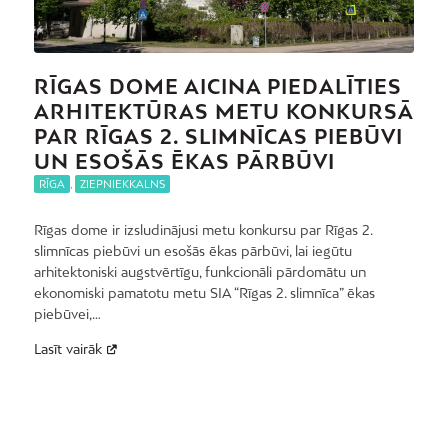
RĪGAS DOME AICINA PIEDALĪTIES
ARHITEKTŪRAS METU KONKURSĀ
PAR RĪGAS 2. SLIMNĪCAS PIEBŪVI
UN ESOŠĀS ĒKAS PĀRBŪVI
RĪGA
,
ZIEPNIEKKALNS
Rīgas dome ir izsludinājusi metu konkursu par Rīgas 2.
slimnīcas piebūvi un esošās ēkas pārbūvi, lai iegūtu
arhitektoniski augstvērtīgu, funkcionāli pārdomātu un
ekonomiski pamatotu metu SIA “Rīgas 2. slimnīca” ēkas
piebūvei,…
Lasīt vairāk