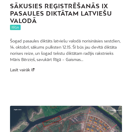
SĀKUSIES REĢISTRĒŠANĀS IX
PASAULES DIKTĀTAM LATVIEŠU
VALODĀ
RĪGA
Šogad pasaules diktāts latviešu valodā norisināsies sestdien,
14. oktobrī, sākums pulksten 12.15. Šī būs jau devītā diktāta
norises reize, un šogad tekstu diktātam radījis rakstnieks
Māris Bērziņš, savukārt Rīgā – Gaismas…
Lasīt vairāk