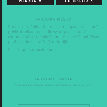
PIEKRĪTU
NEPIEKRĪTU
PAR APKAIMES.LV
Projekta mērķis ir nosakot apkaimes, radīt
priekšnoteikumus līdzsvarotas sociāli –
ekonomiskās un telpiskās politikas ieviešanai Rīgas
pilsētas administratīvajā teritorijā.
Piekļūstamības paziņojums
JAUNUMI E-PASTĀ
Piesakies un saņem jaunāko informāciju savā e-pastā!