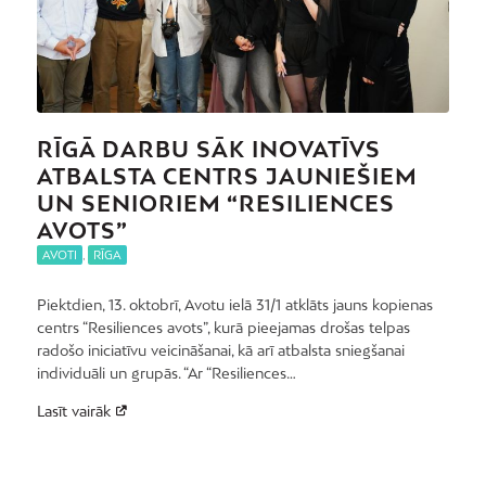
RĪGĀ DARBU SĀK INOVATĪVS
ATBALSTA CENTRS JAUNIEŠIEM
UN SENIORIEM “RESILIENCES
AVOTS”
AVOTI
,
RĪGA
Piektdien, 13. oktobrī, Avotu ielā 31/1 atklāts jauns kopienas
centrs “Resiliences avots”, kurā pieejamas drošas telpas
radošo iniciatīvu veicināšanai, kā arī atbalsta sniegšanai
individuāli un grupās. “Ar “Resiliences…
Lasīt vairāk