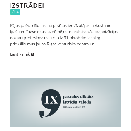
IZSTRĀDEI
RĪGA
Rīgas pašvaldība aicina pilsētas iedzīvotājus, nekustamo
īpašumu īpašniekus, uzņēmējus, nevalstiskajās organizācijas,
nozaru profesionāļus u.c. līdz 31. oktobrim iesniegt
priekšlikumus jaunā Rīgas vēsturiskā centra un…
Lasīt vairāk