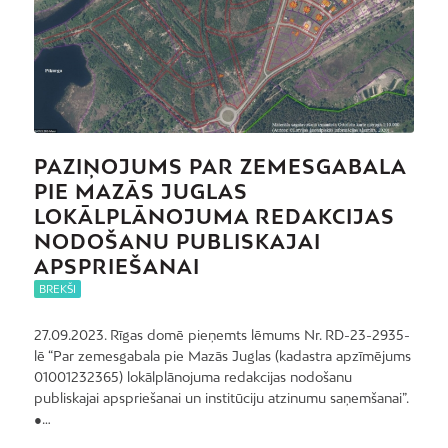
PAZIŅOJUMS PAR ZEMESGABALA
PIE MAZĀS JUGLAS
LOKĀLPLĀNOJUMA REDAKCIJAS
NODOŠANU PUBLISKAJAI
APSPRIEŠANAI
BREKŠI
27.09.2023. Rīgas domē pieņemts lēmums Nr. RD-23-2935-
lē “Par zemesgabala pie Mazās Juglas (kadastra apzīmējums
01001232365) lokālplānojuma redakcijas nodošanu
publiskajai apspriešanai un institūciju atzinumu saņemšanai”.
●…