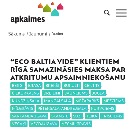
Sākums
Jaunumi
/
/
Dreiliņi
“ECO BALTIA VIDE” KLIENTIEM
RĪGĀ SAMAZINĀSIES MAKSA PAR
ATKRITUMU APSAIMNIEKOŠANU
BERĢI
,
BRASA
,
BREKŠI
,
BUKULTI
,
CENTRS
,
ČIEKURKALNS
,
DREILIŅI
,
JAUNCIEMS
,
JUGLA
,
KUNDZIŅSALA
,
MANGAĻSALA
,
MEŽAPARKS
,
MEŽCIEMS
,
MĪLGRĀVIS
,
PĒTERSALA-ANDREJSALA
,
PURVCIEMS
,
SARKANDAUGAVA
,
SKANSTE
,
SUŽI
,
TEIKA
,
TRĪSCIEMS
,
VECĀĶI
,
VECDAUGAVA
,
VECMĪLGRĀVIS