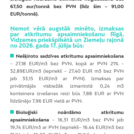
67,50 eur/tonnā bez PVN (līdz šim – 91,00
EUR/tonnā).
Ņemot vērā augstāk minēto, izmaksas
par atkritumu apsaimniekošanu Rīgā,
Vidzemes priekšpilsētā un Ziemeļu rajonā
no 2026. gada 17. jūlija būs:
Nešķiroto sadzīves atkritumu apsaimniekošana
– 27,18 EUR/m3 bez PVN, kopā ar PVN 21% –
32,89EUR/m3 (iepriekš – 27,40 EUR m3 bez PVN
jeb 33,15 EUR/m3 ar PVN). Izmaksas par
privātmājās visbiežāk izmantotā 0,24 m3
konteinera izvešanas reizi būs 7,88 EUR ar PVN
līdzšinējo 7,96 EUR vietā ar PVN.
Bioloģiski noārdāmo atkritumu
apsaimniekošana
– 16,31 EUR/m3 bez PVN jeb
19,74 EUR/m3 ar PVN (iepriekš– 16,44 EUR/m3 bez