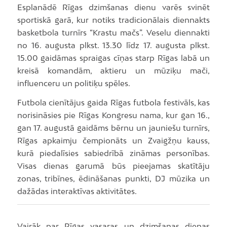
Esplanādē Rīgas dzimšanas dienu varēs svinēt
sportiskā garā, kur notiks tradicionālais diennakts
basketbola turnīrs “Krastu mačs”. Veselu diennakti
no 16. augusta plkst. 13.30 līdz 17. augusta plkst.
15.00 gaidāmas spraigas cīņas starp Rīgas labā un
kreisā komandām, aktieru un mūziķu mači,
influenceru un politiķu spēles.
Futbola cienītājus gaida Rīgas futbola festivāls, kas
norisināsies pie Rīgas Kongresu nama, kur gan 16.,
gan 17. augustā gaidāms bērnu un jauniešu turnīrs,
Rīgas apkaimju čempionāts un Zvaigžņu kauss,
kurā piedalīsies sabiedrībā zināmas personības.
Visas dienas garumā būs pieejamas skatītāju
zonas, tribīnes, ēdināšanas punkti, DJ mūzika un
dažādas interaktīvas aktivitātes.
Vairāk par Rīgas vasaras un dzimšanas dienas