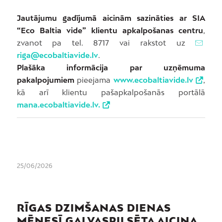
Jautājumu gadījumā aicinām sazināties ar SIA
“Eco Baltia vide” klientu apkalpošanas centru
,
zvanot pa tel. 8717 vai rakstot uz
riga@ecobaltiavide.lv
.
Plašāka informācija par uzņēmuma
pakalpojumiem
pieejama
www.ecobaltiavide.lv
,
kā arī klientu pašapkalpošanās portālā
mana.ecobaltiavide.lv.
25/06/2026
RĪGAS DZIMŠANAS DIENAS
MĒNESĪ GALVASPILSĒTA AICINA