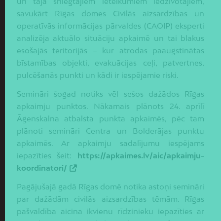
un tajā sniegtajiem ieteikumiem iedzīvotājiem,
savukārt Rīgas domes Civilās aizsardzības un
operatīvās informācijas pārvaldes (CAOIP) eksperti
analizēja aktuālo situāciju apkaimē un tai blakus
esošajās teritorijās – kur atrodas paaugstinātas
bīstamības objekti, evakuācijas ceļi, patvertnes,
pulcēšanās punkti un kādi ir iespējamie riski.
Semināri šogad notiks vēl sešos dažādos Rīgas
apkaimju punktos. Nākamais plānots 24. aprīlī
Āgenskalna atbalsta punkta apkaimēs, pēc tam
plānoti semināri Centra un Bolderājas punktu
apkaimēs. Ar apkaimju sadalījumu iespējams
iepazīties šeit:
https://apkaimes.lv/aic/apkaimju-
koordinatori/
Pagājušajā gadā Rīgas domē notika astoņi semināri
par dažādām civilās aizsardzības tēmām. Rīgas
pašvaldība aicina ikvienu rīdzinieku iepazīties ar