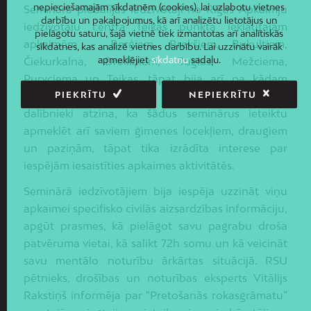
nepieciešamajām sīkdatnēm (cookies), lai uzlabotu vietnes
Seminārā piedalījās iedzīvotāji no Rīgas Apkaimju
darbību un pakalpojumus, kā arī analizētu lietotājus un
iedzīvotāju centra Teikas punktā iekļautajām
pielāgotu saturu, šajā vietnē tiek izmantotas arī analītiskās
apkaimēm – Berģiem, Brekšiem, Bukultiem,
sīkdatnes, kas analizē vietnes darbību. Lai uzzinātu vairāk
apmeklējiet
sīkdatņu
sadaļu.
Čiekurkalna, Dreiliņiem, Juglas, Mežciema,
Purvciema un Teikas, tāpat bija arī pa kādam
interesentam no citām apkaimēm. Pasākuma
PIEKRĪTU
NEPIEKRĪTU
dalībnieki atzina, ka šādus seminārus ieteiktu
apmeklēt arī saviem ģimenes locekļiem, draugiem
un paziņām, tāpat tika izrādīta interese par
iespējām iesaistīties apkaimes aktivitātēs.
Seminārā iedzīvotājiem bija iespēja uzzināt viņu
apkaimei specifisko civilās aizsardzības informāciju,
apgūt prasmes, kā pielāgot savu pagrabu droša
patvēruma vietai, kā salikt 72h somu un kā veicināt
savu mentālo noturību ārkārtas situācijā. RSU
pētnieks, drošības un noturības eksperts Vitālijs
Rakstiņš informēja par “Pretošanās rokasgrāmatu”