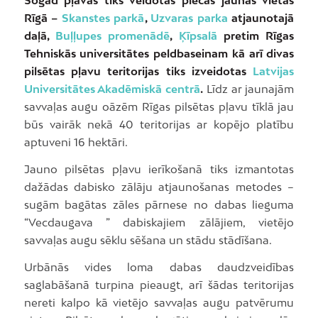
Šogad pļavas tiks veidotas piecās jaunās vietās
Rīgā –
Skanstes parkā
,
Uzvaras parka
atjaunotajā
daļā,
Buļļupes promenādē
,
Ķīpsalā
pretim Rīgas
Tehniskās universitātes peldbaseinam kā arī divas
pilsētas pļavu teritorijas tiks izveidotas
Latvijas
Universitātes Akadēmiskā centrā
.
Līdz ar jaunajām
savvaļas augu oāzēm Rīgas pilsētas pļavu tīklā jau
būs vairāk nekā 40 teritorijas ar kopējo platību
aptuveni 16 hektāri.
Jauno pilsētas pļavu ierīkošanā tiks izmantotas
dažādas dabisko zālāju atjaunošanas metodes –
sugām bagātas zāles pārnese no dabas lieguma
“Vecdaugava ” dabiskajiem zālājiem, vietējo
savvaļas augu sēklu sēšana un stādu stādīšana.
Urbānās vides loma dabas daudzveidības
saglabāšanā turpina pieaugt, arī šādas teritorijas
nereti kalpo kā vietējo savvaļas augu patvērumu