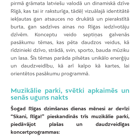
pirmā grāmata latviešu valodā un dinamiskā dzīve
Rīgā, kas tai ir raksturīga, tādēļ vizuālajā identitātē
iekļautas gan atsauces no drukātā un pierakstītā
burta, gan sadzīves ainas no Rīgas iedzīvotāju
dzīvēm. Konceptu veido septiņas galvenās
pasākumu tēmas, kas pēta daudzos veidus, kā
rīdzinieki dzīvo, strādā, svin, sporto, bauda mūziku
un lasa. Šīs tēmas parāda pilsētas unikālo enerģiju
un daudzveidību, kā arī kalpo kā kartes, lai
orientētos pasākumu programmā.
Muzikālie parki, svētki apkaimēs un
senās uguns nakts
Šogad Rīgas dzimšanas dienas mēnesi ar devīzi
“Skani, Rīga!” pieskandinās trīs muzikālie parki,
piedāvājot plašas un daudzveidīgas
koncertprogrammas: