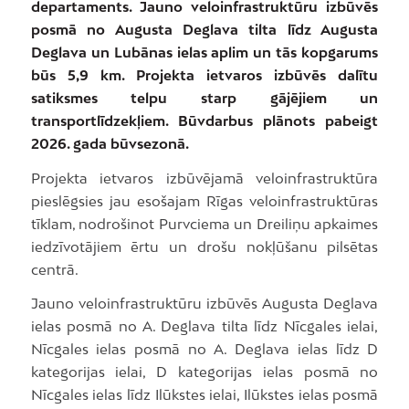
departaments. Jauno veloinfrastruktūru izbūvēs
posmā no Augusta Deglava tilta līdz Augusta
Deglava un Lubānas ielas aplim un tās kopgarums
būs 5,9 km. Projekta ietvaros izbūvēs dalītu
satiksmes telpu starp gājējiem un
transportlīdzekļiem. Būvdarbus plānots pabeigt
2026. gada būvsezonā.
Projekta ietvaros izbūvējamā veloinfrastruktūra
pieslēgsies jau esošajam Rīgas veloinfrastruktūras
tīklam, nodrošinot Purvciema un Dreiliņu apkaimes
iedzīvotājiem ērtu un drošu nokļūšanu pilsētas
centrā.
Jauno veloinfrastruktūru izbūvēs Augusta Deglava
ielas posmā no A. Deglava tilta līdz Nīcgales ielai,
Nīcgales ielas posmā no A. Deglava ielas līdz D
kategorijas ielai, D kategorijas ielas posmā no
Nīcgales ielas līdz Ilūkstes ielai, Ilūkstes ielas posmā