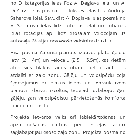
no D kategorijas ielas līdz A. Deglava ielai un A.
Deglava ielas posmā no Ilūkstes ielas līdz Andreja
Saharova ielai. Savukārt A. Deglava ielas posmā no
A. Saharova ielas līdz Lubānas ielai un Lubānas
ielas rotācijas aplī līdz esošajam veloceļam uz
autoceļa P4 atjaunos esošo veloinfrastruktūru.
Visa posma garumā plānots izbūvēt platu gājēju
ietvi (2 – 4m) un veloceļu (2,5 – 3,5m), kas vietām
atradīsies blakus viens otram, bet citviet būs
atdalīti ar zaļo zonu. Gājēju un velosipēdu ceļa
šķērsojumus ar blakus ielām un iebrauktuvēm
plānots izbūvēt izceltus, tādējādi uzlabojot gan
gājēju, gan velosipēdistu pārvietošanās komforta
līmeni un drošību.
Projekta ietvaros veiks arī labiekārtošanas un
apzaļumošanas darbus, pēc iespējas vairāk
saglabājot jau esošo zaļo zonu. Projekta posmā no