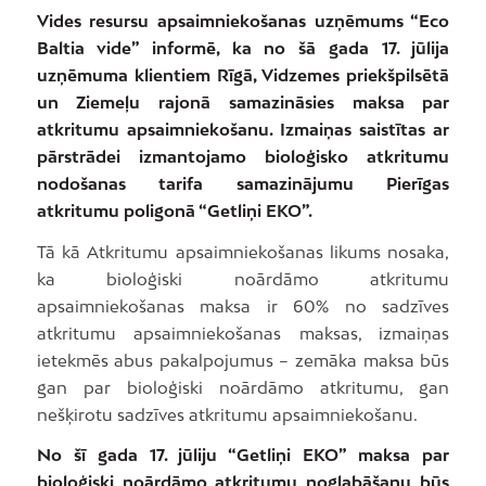
Vides resursu apsaimniekošanas uzņēmums “Eco
Baltia vide” informē, ka no šā gada 17. jūlija
uzņēmuma klientiem Rīgā, Vidzemes priekšpilsētā
un Ziemeļu rajonā samazināsies maksa par
atkritumu apsaimniekošanu. Izmaiņas saistītas ar
pārstrādei izmantojamo bioloģisko atkritumu
nodošanas tarifa samazinājumu Pierīgas
atkritumu poligonā “Getliņi EKO”.
Tā kā Atkritumu apsaimniekošanas likums nosaka,
ka bioloģiski noārdāmo atkritumu
apsaimniekošanas maksa ir 60% no sadzīves
atkritumu apsaimniekošanas maksas, izmaiņas
ietekmēs abus pakalpojumus – zemāka maksa būs
gan par bioloģiski noārdāmo atkritumu, gan
nešķirotu sadzīves atkritumu apsaimniekošanu.
No šī gada 17. jūliju “Getliņi EKO” maksa par
bioloģiski noārdāmo atkritumu noglabāšanu būs