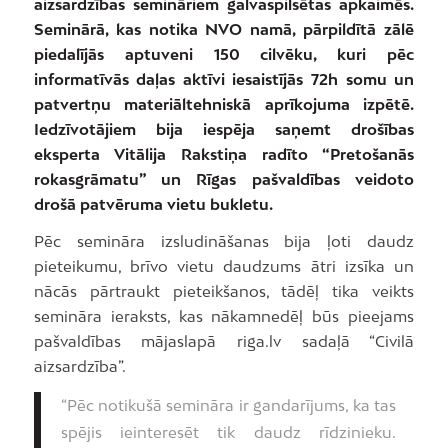
aizsardzības semināriem galvaspilsētas apkaimēs.
Seminārā, kas notika NVO namā, pārpildītā zālē
piedalījās aptuveni 150 cilvēku, kuri pēc
informatīvās daļas aktīvi iesaistījās 72h somu un
patvertņu materiāltehniskā aprīkojuma izpētē.
Iedzīvotājiem bija iespēja saņemt drošības
eksperta Vitālija Rakstiņa radīto “Pretošanās
rokasgrāmatu” un Rīgas pašvaldības veidoto
drošā patvēruma vietu bukletu.
Pēc semināra izsludināšanas bija ļoti daudz
pieteikumu, brīvo vietu daudzums ātri izsīka un
nācās pārtraukt pieteikšanos, tādēļ tika veikts
semināra ieraksts, kas nākamnedēļ būs pieejams
pašvaldības mājaslapā riga.lv sadaļā “Civilā
aizsardzība”.
“Pēc notikušā semināra ir gandarījums, ka tas
spējis ieinteresēt tik daudz rīdzinieku.