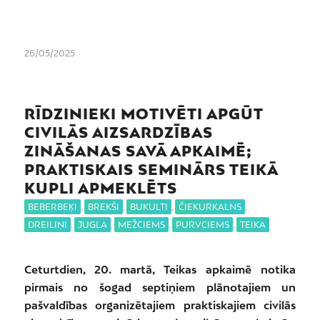
26/05/2025
RĪDZINIEKI MOTIVĒTI APGŪT
CIVILĀS AIZSARDZĪBAS
ZINĀŠANAS SAVĀ APKAIMĒ;
PRAKTISKAIS SEMINĀRS TEIKĀ
KUPLI APMEKLĒTS
BEBERBEĶI
,
BREKŠI
,
BUKULTI
,
ČIEKURKALNS
,
DREILIŅI
,
JUGLA
,
MEŽCIEMS
,
PURVCIEMS
,
TEIKA
Ceturtdien, 20. martā, Teikas apkaimē notika
pirmais no šogad septiņiem plānotajiem un
pašvaldības organizētajiem praktiskajiem civilās