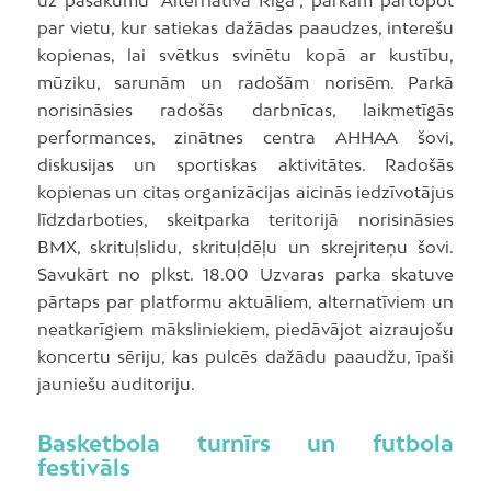
uz pasākumu “Alternatīvā Rīga”, parkam pārtopot
par vietu, kur satiekas dažādas paaudzes, interešu
kopienas, lai svētkus svinētu kopā ar kustību,
mūziku, sarunām un radošām norisēm. Parkā
norisināsies radošās darbnīcas, laikmetīgās
performances, zinātnes centra AHHAA šovi,
diskusijas un sportiskas aktivitātes. Radošās
kopienas un citas organizācijas aicinās iedzīvotājus
līdzdarboties, skeitparka teritorijā norisināsies
BMX, skrituļslidu, skrituļdēļu un skrejriteņu šovi.
Savukārt no plkst. 18.00 Uzvaras parka skatuve
pārtaps par platformu aktuāliem, alternatīviem un
neatkarīgiem māksliniekiem, piedāvājot aizraujošu
koncertu sēriju, kas pulcēs dažādu paaudžu, īpaši
jauniešu auditoriju.
Basketbola turnīrs un futbola
festivāls