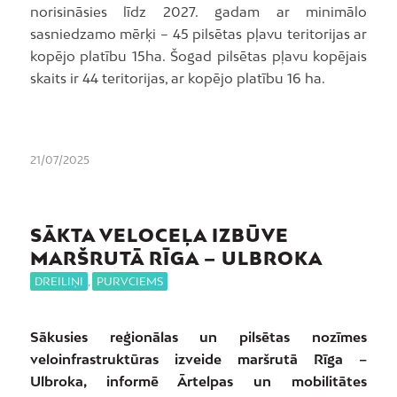
norisināsies līdz 2027. gadam ar minimālo
sasniedzamo mērķi – 45 pilsētas pļavu teritorijas ar
kopējo platību 15ha. Šogad pilsētas pļavu kopējais
skaits ir 44 teritorijas, ar kopējo platību 16 ha.
21/07/2025
SĀKTA VELOCEĻA IZBŪVE
MARŠRUTĀ RĪGA – ULBROKA
DREILIŅI
,
PURVCIEMS
Sākusies reģionālas un pilsētas nozīmes
veloinfrastruktūras izveide maršrutā Rīga –
Ulbroka, informē Ārtelpas un mobilitātes