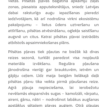
vietas. Pilsētas pļavas bagātina apkaimju zaļās
zonas, piesaista apputeksnētājus, sniedz Latvijas
dabai raksturīgo augu iepazīšanas pieredzi
iedzīvotājiem, kā arī nodrošina virkni ekosistēmu
pakalpojumu – lietus ūdens uztveršanu un
attīrīšanu, pilsētas atvēsināšanu, oglekļa saistīšanu
augsnē un citus. Katrai pilsētas pļavai izstrādāts
atbilstošs apsaimniekošanas plāns.
Pilsētas pļavas tiek pļautas ne biežāk kā divas
reizes sezonā, turklāt paredzot visa nopļautā
materiāla izvākšanu. Regulāra pļaušana
jānodrošina vienīgi gar brauktuvēm, ietvēm un
gājēju ceļiem. Līdz maija beigām lielākajā daļā
pilsētas pļavu tika veikta pirmā pļaušanas reize.
Agrā pļauja nepieciešama, lai ierobežotu
nevēlamās ekspansīvās sugas – kamolzāli, vārpatu,
aireni, gārsu, nātri – nodrošinot labākus augšanas
apstākļus sētajiem pļavas augiem. Otrā pļaujas