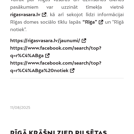
pasākumiem var uzzināt tīmekļa vietnē
rigasvasara.lv
, kā arī sekojot līdzi informācijai
Rīgas domes sociālo tīklu lapās
“Rīga”
un “Rīgā
notiek”.
https://rigasvasara.lv/jaunumi/
https://www.facebook.com/search/top?
q=r%C4%ABga
https://www.facebook.com/search/top?
q=r%C4%ABga%20notiek
11/08/2025
RĪGĀ KRĀŠŅI ZIED PILSĒTAS