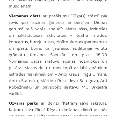
mūsdienām.
Vērmanes dārzs
ar pasākumu “Rīga(s) stāsti” pie
sevis īpaši aicinās ģimenes ar bērniem. Dienas
garumā tajā varēs izbaudīt aizraujošas, izzinošas
un izklaidējošas aktivitātes – teātra izrādes,
koncertus, burvju trikus, zinātniskus eksperimentus
un īpašu, bērnu un jauniešu auditorijai veltītu
grāmatu tirdziņu. Savukārt no plkst. 18.00
Vērmanes dārza skatuve aicinās rīdziniekus un
pilsētas viesus deju ritmos kopā ar labi zināmiem
estrādes māksliniekiem – Anci Krauzi, Ingu Ulmani,
Antru Stafecku, Mārtiņu Ruski, Ievu Sutugovu, Arti
Robežnieku un pavadošo sastāvu MC Orķestra
vadībā.
Uzvaras parks
ar devīzi “Katram savs raksturs.
Katram sava Rīga” Rīgas dzimšanas dienā aicinās