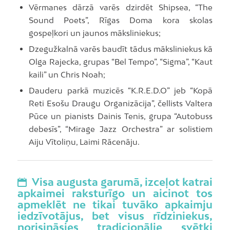
Vērmanes dārzā varēs dzirdēt Shipsea, “The
Sound Poets”, Rīgas Doma kora skolas
gospeļkori un jaunos māksliniekus;
Dzegužkalnā varēs baudīt tādus māksliniekus kā
Olga Rajecka, grupas “Bel Tempo”, “Sigma”, “Kaut
kaili” un Chris Noah;
Dauderu parkā muzicēs “K.R.E.D.O” jeb “Kopā
Reti Esošu Draugu Organizācija”, čellists Valtera
Pūce un pianists Dainis Tenis, grupa “Autobuss
debesīs”, “Mirage Jazz Orchestra” ar solistiem
Aiju Vītoliņu, Laimi Rācenāju.
Visa augusta garumā, izceļot katrai
apkaimei raksturīgo un aicinot tos
apmeklēt ne tikai tuvāko apkaimju
iedzīvotājus, bet visus rīdziniekus,
norisināsies tradicionālie svētki