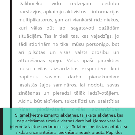
Dalībnieku vidū redzējām biedrību
pārstāvjus, apkaimju aktīvistus – informācijas
multiplikatorus, gan arī vienkārši rīdziniekus,
kuri vēlas būt labi sagatavoti dažādām
situācijām. Tas ir tieši tas, kas vajadzīgs, jo
šādi stiprinām ne tikai mūsu personīgo, bet
arī pilsētas un visas valsts drošību un
atturēšanas spēju. Vēlos īpaši pateikties
mūsu civilās aizsardzības ekspertiem, kuri
papildus saviem darba pienākumiem
iesaistās šajos semināros, lai nodotu savas
zināšanas un pieredzi tālāk iedzīvotājiem.
Aicinu būt aktīviem, sekot līdzi un iesaistīties
Rīgas piedāvātajās civilās aizsardzības
Šī tīmekļvietne izmanto sīkdatnes, tai skaitā sīkdatnes, kas
aktivitātēs.”, uzsver Rīgas vicemēre Linda
nepieciešamas tīmekļa vietnes darbībai. Ņemot vērā, ka
Ozola.
interneta vietne nedarbosies, ja sīkdatnes netiks izmantotas, šo
sīkdatņu izmantošanai piekrišana netiek prasīta. Papildus