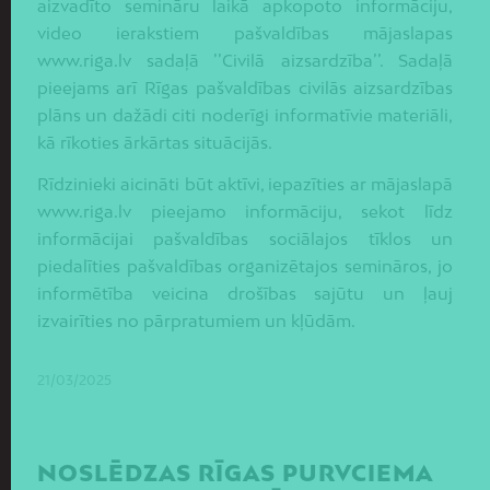
aizvadīto semināru laikā apkopoto informāciju,
video ierakstiem pašvaldības mājaslapas
www.riga.lv sadaļā ’’Civilā aizsardzība’’. Sadaļā
pieejams arī Rīgas pašvaldības civilās aizsardzības
plāns un dažādi citi noderīgi informatīvie materiāli,
kā rīkoties ārkārtas situācijās.
Rīdzinieki aicināti būt aktīvi, iepazīties ar mājaslapā
www.riga.lv pieejamo informāciju, sekot līdz
informācijai pašvaldības sociālajos tīklos un
piedalīties pašvaldības organizētajos semināros, jo
informētība veicina drošības sajūtu un ļauj
izvairīties no pārpratumiem un kļūdām.
21/03/2025
NOSLĒDZAS RĪGAS PURVCIEMA