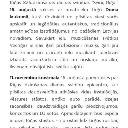
Rīgas 824. dzimšanas dienas svinības “Svini, Rīga!”
16. augustā
sāksies ar amatnieku tirgu
Doma
laukumā
, kurā rīdzinieki un pilsētas viesi varēs
apskatīt un iegādāties autentiskus, tradicionālus
amatniecības izstrādājumus no dažādiem Latvijas
novadiem. Savukārt ielu muzicēšanas svētkos
Vecrīgas ieliņās gan profesionāli mūziķi, gan jau
labi zināmi un dzirdēti ielu muzikanti piedāvās
izbaudīt visdažādākā stila un noskaņu mūziku,
ikvienam dāvājot īstu svētku sajūtu.
11. novembra krastmala
16. augustā pārvērtīsies par
Rīgas dzimšanas dienas svinību epicentru, kur
pilsētas daudzveidība atklāsies vides instalācijās,
vēstures stāstos, antīko auto parādē, dzejas
sacensībās, daudzveidīgos garšu piedzīvojumos,
koncertos un DJ setos. Apmeklētājiem būs iespēja
iepazīt Rīgas stāstus – no ostas līdz tirgus rosībai,
no pilsētas bagātīgās vēstures līdz radošajām