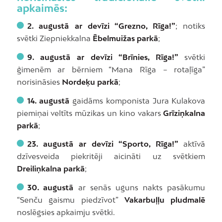
apkaimēs:
2. augustā ar devīzi “Grezno, Rīga!”
; notiks
svētki Ziepniekkalna
Ēbelmuižas parkā
;
9. augustā ar devīzi “Brīnies, Rīga!”
svētki
ģimenēm ar bērniem “Mana Rīga – rotaļīga”
norisināsies
Nordeķu parkā
;
14. augustā
gaidāms komponista Jura Kulakova
piemiņai veltīts mūzikas un kino vakars
Grīziņkalna
parkā
;
23. augustā ar devīzi “Sporto, Rīga!”
aktīvā
dzīvesveida piekritēji aicināti uz svētkiem
Dreiliņkalna parkā
;
30. augustā
ar senās uguns nakts pasākumu
“Senču gaismu piedzīvot”
Vakarbuļļu pludmalē
noslēgsies apkaimju svētki.