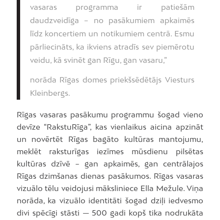
vasaras programma ir patiešām
daudzveidīga – no pasākumiem apkaimēs
līdz koncertiem un notikumiem centrā. Esmu
pārliecināts, ka ikviens atradīs sev piemērotu
veidu, kā svinēt gan Rīgu, gan vasaru,”
norāda Rīgas domes priekšsēdētājs Viesturs
Kleinbergs.
Rīgas vasaras pasākumu programmu šogad vieno
devīze “RakstuRīga”, kas vienlaikus aicina apzināt
un novērtēt Rīgas bagāto kultūras mantojumu,
meklēt raksturīgas iezīmes mūsdienu pilsētas
kultūras dzīvē – gan apkaimēs, gan centrālajos
Rīgas dzimšanas dienas pasākumos. Rīgas vasaras
vizuālo tēlu veidojusi māksliniece Ella Mežule. Viņa
norāda, ka vizuālo identitāti šogad dziļi iedvesmo
divi spēcīgi stāsti — 500 gadi kopš tika nodrukāta