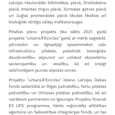
Latvijas Nacionālās bibliotēkas pļavā, Dreiliņkalna
pļavā, Imantas tirgus pļavā, Jūrmalas gatves pļavā
un Juglas promenādes pļavā tikušas fiksētas arī
bioloģiski vērtīgo zālāju indikatorsugas.
Pilsētas pļavu projekts tika sākts 2021. gadā
projekta “urbanLIFEcircles” gaitā ar mērķi saglabāt,
pilnveidot un ilgtspējīgi apsaimniekot zaļo
infrastruktūru pilsētās, palielināt bioloģisko
daudzveidību, atjaunot un uzlabot ekosistēmu
savienojamību un veselību, kā arī sniegt
iedzīvotājiem jaunas atpūtas zonas.
Projektu “urbanLIFEcircles” īsteno Latvijas Dabas
fonds sadarbībā ar Rīgas pašvaldību, Tartu pilsētas
pašvaldību un Orhūsas pilsētas pašvaldību, kā arī
vairākiem partneriem no Igaunijas. Projektu finansē
ES LIFE programma, Valsts reģionālās attīstības
aģentūra un Sabiedrības integrācijas fonds, un tas