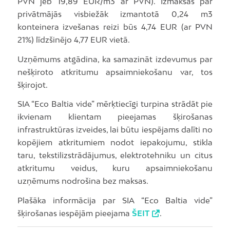
PVN jeb 19,89 EUR/m3 ar PVN). Izmaksas par
privātmājās visbiežāk izmantotā 0,24 m3
konteinera izvešanas reizi būs 4,74 EUR (ar PVN
21%) līdzšinējo 4,77 EUR vietā.
Uzņēmums atgādina, ka samazināt izdevumus par
nešķiroto atkritumu apsaimniekošanu var, tos
šķirojot.
SIA “Eco Baltia vide” mērķtiecīgi turpina strādāt pie
ikvienam klientam pieejamas šķirošanas
infrastruktūras izveides, lai būtu iespējams dalīti no
kopējiem atkritumiem nodot iepakojumu, stikla
taru, tekstilizstrādājumus, elektrotehniku un citus
atkritumu veidus, kuru apsaimniekošanu
uzņēmums nodrošina bez maksas.
Plašāka informācija par SIA “Eco Baltia vide”
šķirošanas iespējām pieejama
ŠEIT
.