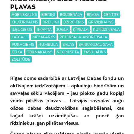
PĻAVAS
ĀGENSKALNS
,
BIERIŅI
,
BOLDERĀJA
,
BRASA
,
CENTRS
,
ČIEKURKALNS
,
DREILIŅI
,
DZIRCIEMS
,
GRĪZIŅKALNS
,
IĻĢUCIEMS
,
IMANTA
,
JUGLA
,
ĶĪPSALA
,
KUNDZIŅSALA
,
LATGALE
,
MEŽAPARKS
,
PĒTERSALA-ANDREJSALA
,
PURVCIEMS
,
RUMBULA
,
SALAS
,
SARKANDAUGAVA
,
TEIKA
,
TORŅAKALNS
,
VECPILSĒTA
,
ZASULAUKS
,
ZOLITŪDE
Rīgas dome sadarbībā ar Latvijas Dabas fondu un
aktīvajiem iedzīvotājiem – apkaimju biedrībām un
savvaļas sēklu vācējiem – jau piekto gadu kopīgi
veido pilsētas pļavas – Latvijas savvaļas augu
oāzes dabas daudzveidības saglabāšanai, kas
tagad krāšņi uzziedējušas un priecē gan
rīdziniekus, gan pilsētas viesus.