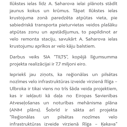
Ilūkstes ielas līdz A. Saharova ielai plānots stādīt
jaunus kokus un krūmus. Tāpat Ilūkstes ielas
krustojuma zonā paredzēta atpūtas vieta, pie
sabiedriskā transporta pieturvietas veidos plašāku
atpūtas zonu un apstādījumus, to papildinot ar
velo remonta staciju, savukārt A. Saharova ielas
krustojumu aprīkos ar velo kāju balstiem.
Darbus veiks SIA “TILTS”, kopējā līgumsumma
projekta realizācijai ir 7,7 miljoni eiro.
Iepriekš jau ziņots, ka reģionālas un pilsētas
nozīmes velo infrastruktūras izveide virzienā Rīga –
Ulbroka ir tikai viens no trīs šāda veida projektiem,
kas ir iekļauti kā daļa no Eiropas Savienības
Atveseļošanas un noturības mehānisma plāna
(ANM plāns). Šobrīd ir sākta arī projekta
“Reģionālas un pilsētas nozīmes velo
infrastruktūras izveide virzienā Rīga – Ķekava”