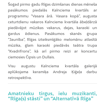
Šogad pirmo gadu Rīgas dzimšanas dienas mēneša
pasākumos piedalās Kalnciema kvartāls ar
programmu “Vasara ārā. Vasara kopā”, augusta
ceturtdienu vakaros Kalnciema kvartāla ābeļdārzā
piedāvājot mūzikas vakarus, dejas, karaoki un
gardus ēdienus. Pasākumos skanēs grupa
“Jaunība”, Rīgas izteiksmīgāko melomānu atlasītā
mūzika, glam karaoki piedāvās teātra trupa
“Kvadrifrons”, kā arī pirmo reizi ar koncertu
ciemosies Čipsis un Dullais.
Visu augustu Kalnciema kvartāla galerijā
aplūkojama keramiķa Andreja Ķiģeļa darbu
retrospektīva.
Amatnieku tirgus, ielu muzikanti,
“Rīga(s) stāsti” un “Alternatīvā Rīga”