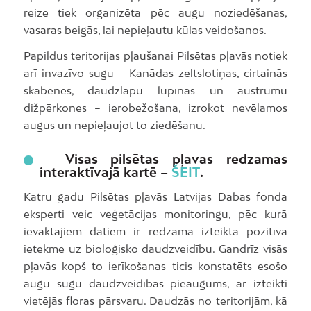
reize tiek organizēta pēc augu noziedēšanas,
vasaras beigās, lai nepieļautu kūlas veidošanos.
Papildus teritorijas pļaušanai Pilsētas pļavās notiek
arī invazīvo sugu – Kanādas zeltslotiņas, cirtainās
skābenes, daudzlapu lupīnas un austrumu
dižpērkones – ierobežošana, izrokot nevēlamos
augus un nepieļaujot to ziedēšanu.
Visas pilsētas pļavas redzamas
interaktīvajā kartē –
ŠEIT
.
Katru gadu Pilsētas pļavās Latvijas Dabas fonda
eksperti veic veģetācijas monitoringu, pēc kurā
ievāktajiem datiem ir redzama izteikta pozitīvā
ietekme uz bioloģisko daudzveidību. Gandrīz visās
pļavās kopš to ierīkošanas ticis konstatēts esošo
augu sugu daudzveidības pieaugums, ar izteikti
vietējās floras pārsvaru. Daudzās no teritorijām, kā