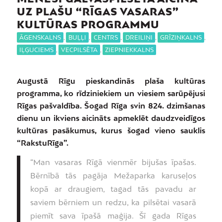
UZ PLAŠU “RĪGAS VASARAS”
KULTŪRAS PROGRAMMU
ĀGENSKALNS
,
BUĻĻI
,
CENTRS
,
DREILIŅI
,
GRĪZIŅKALNS
,
IĻĢUCIEMS
,
VECPILSĒTA
,
ZIEPNIEKKALNS
Augustā Rīgu pieskandinās plaša kultūras
programma, ko rīdziniekiem un viesiem sarūpējusi
Rīgas pašvaldība. Šogad Rīga svin 824. dzimšanas
dienu un ikviens aicināts apmeklēt daudzveidīgos
kultūras pasākumus, kurus šogad vieno sauklis
“RakstuRīga”.
“Man vasaras Rīgā vienmēr bijušas īpašas.
Bērnībā tās pagāja Mežaparka karuseļos
kopā ar draugiem, tagad tās pavadu ar
saviem bērniem un redzu, ka pilsētai vasarā
piemīt sava īpašā maģija. Šī gada Rīgas